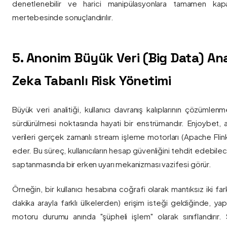
denetlenebilir ve harici manipülasyonlara tamamen kapa
mertebesinde sonuçlandırılır.
5. Anonim Büyük Veri (Big Data) Ana
Zeka Tabanlı Risk Yönetimi
Büyük veri analitiği, kullanıcı davranış kalıplarının çözümlenm
sürdürülmesi noktasında hayati bir enstrümandır. Enjoybet,
verileri gerçek zamanlı stream işleme motorları (Apache Flink /
eder. Bu süreç, kullanıcıların hesap güvenliğini tehdit edebile
saptanmasında bir erken uyarı mekanizması vazifesi görür.
Örneğin, bir kullanıcı hesabına coğrafi olarak mantıksız iki fa
dakika arayla farklı ülkelerden) erişim isteği geldiğinde, yap
motoru durumu anında "şüpheli işlem" olarak sınıflandırır. Si