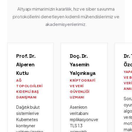
Altyapı mimarimizin kararlılık, hız ve siber savunma
protokollerini denetleyen kıdemli mühendislerimiz ve
akademisyenlerimiz.
Prof. Dr.
Doç. Dr.
Dr.
Alperen
Yasemin
Öz
Kutlu
Yalçınkaya
YAP
VE 
AĞ
KRIPTOGRAFI
VER
TOPOLOJILERI
VE VERI
ANA
KIDEMLI BAŞ
GÜVENLIĞI
DANIŞMANI
UZMANI
Sor
oyu
Dağıtık bulut
Asenkron
algo
sistemleri ve
veritabanı
ve ri
Kubernetes
replikasyonu ve
moto
konteyner
TLS 1.3
mak
yalıtımı üzerine
asimetrik