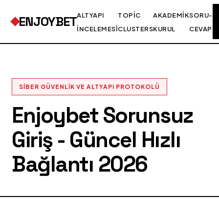
ALTYAPI
TOPIC
AKADEMIK
SORU-
ENJOYBET
İNCELEMESI
CLUSTERS
KURUL
CEVAP
SIBER GÜVENLIK VE ALTYAPI PROTOKOLÜ
Enjoybet Sorunsuz
Giriş - Güncel Hızlı
Bağlantı 2026