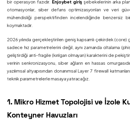
bir operasyon fazıdır.
Enjoybet giriş
şebekelerinin arka pla
otomasyonlar, siber defans optimizasyonları ve veri güvenl
mühendisliği perspektifinden incelendiğinde benzersiz bi
koymaktadır.
2026 yılında gerçekleştirilen geniş kapsamlı çekirdek (core) 
sadece hız parametrelerini değil, aynı zamanda oltalama (phis
geliştirdiği anti-fragile (kırılgan olmayan) karakterini de pekişti
verinin senkronizasyonu, siber ağların en hassas omurgasıdı
yazılımsal altyapısından donanımsal Layer 7 firewall katmanla
teknik parametrelerle masaya yatıracağız.
1. Mikro Hizmet Topolojisi ve İzole 
Konteyner Havuzları