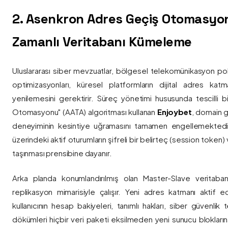
2. Asenkron Adres Geçiş Otomasyo
Zamanlı Veritabanı Kümeleme
Uluslararası siber mevzuatlar, bölgesel telekomünikasyon poli
optimizasyonları, küresel platformların dijital adres katmanl
yenilemesini gerektirir. Süreç yönetimi hususunda tescilli
Otomasyonu" (AATA) algoritması kullanan
Enjoybet
, domain g
deneyiminin kesintiye uğramasını tamamen engellemekted
üzerindeki aktif oturumların şifreli bir belirteç (session token)
taşınması prensibine dayanır.
Arka planda konumlandırılmış olan Master-Slave veritaban
replikasyon mimarisiyle çalışır. Yeni adres katmanı aktif edi
kullanıcının hesap bakiyeleri, tanımlı hakları, siber güvenlik
dökümleri hiçbir veri paketi eksilmeden yeni sunucu blokların