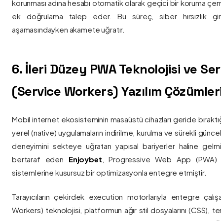
korunması adına hesabı otomatik olarak geçici bir koruma çemb
ek doğrulama talep eder. Bu süreç, siber hırsızlık gir
aşamasındayken akamete uğratır.
6. İleri Düzey PWA Teknolojisi ve Serv
(Service Workers) Yazılım Çözümler
Mobil internet ekosisteminin masaüstü cihazları geride bırak
yerel (native) uygulamaların indirilme, kurulma ve sürekli günce
deneyimini sekteye uğratan yapısal bariyerler haline gelm
bertaraf eden
Enjoybet
, Progressive Web App (PWA) mim
sistemlerine kusursuz bir optimizasyonla entegre etmiştir.
Tarayıcıların çekirdek execution motorlarıyla entegre çalışa
Workers) teknolojisi, platformun ağır stil dosyalarını (CSS), t