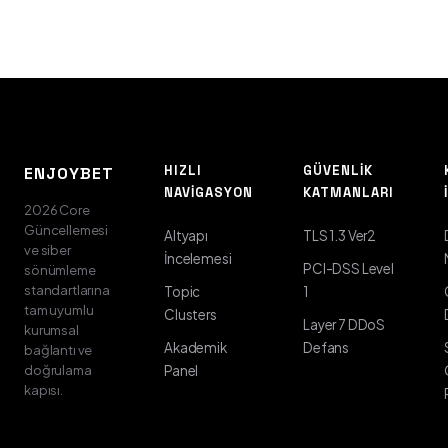
HIZLI
GÜVENLIK
ENJOYBET
NAVIGASYON
KATMANLARI
2026 Core
Güncellemesi
Altyapı
TLS 1.3 Ver2
ve siber
İncelemesi
PCI-DSS Level
sönümleme
standartlarına
Topic
1
tam uyumlu
Clusters
Layer 7 DDoS
kurumsal
Akademik
Defans
bağlantı ve
doğrulama
Panel
kapısı.