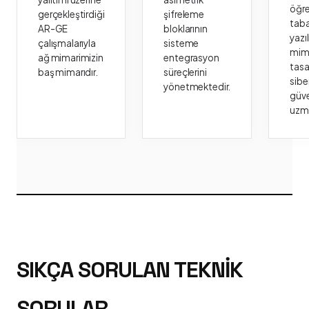
öğr
gerçekleştirdiği
şifreleme
taba
AR-GE
bloklarının
yazı
çalışmalarıyla
sisteme
mima
ağ mimarimizin
entegrasyon
tasa
baş mimarıdır.
süreçlerini
sibe
yönetmektedir.
güve
uzm
SIKÇA SORULAN TEKNIK
SORULAR