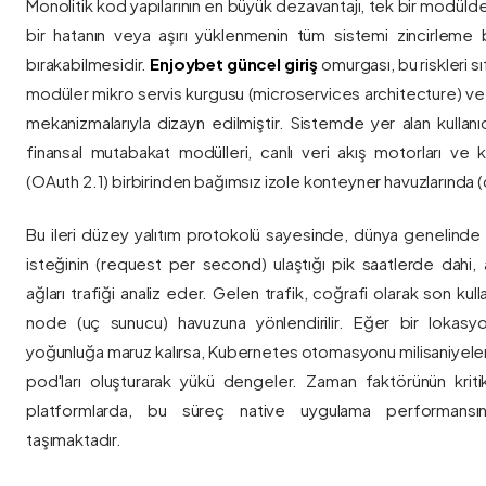
Monolitik kod yapılarının en büyük dezavantajı, tek bir modül
bir hatanın veya aşırı yüklenmenin tüm sistemi zincirleme 
bırakabilmesidir.
Enjoybet güncel giriş
omurgası, bu riskleri 
modüler mikro servis kurgusu (microservices architecture) 
mekanizmalarıyla dizayn edilmiştir. Sistemde yer alan kullanıcı
finansal mutabakat modülleri, canlı veri akış motorları ve k
(OAuth 2.1) birbirinden bağımsız izole konteyner havuzlarında (co
Bu ileri düzey yalıtım protokolü sayesinde, dünya genelinde a
isteğinin (request per second) ulaştığı pik saatlerde dahi, 
ağları trafiği analiz eder. Gelen trafik, coğrafi olarak son ku
node (uç sunucu) havuzuna yönlendirilir. Eğer bir lokasy
yoğunluğa maruz kalırsa, Kubernetes otomasyonu milisaniyeler
pod'ları oluşturarak yükü dengeler. Zaman faktörünün kriti
platformlarda, bu süreç native uygulama performansını
taşımaktadır.