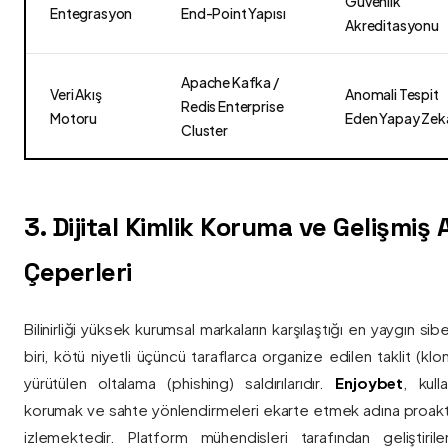
Güvenlik
Entegrasyon
End-Point Yapısı
Akreditasyonu
Apache Kafka /
Veri Akış
Anomali Tespit
Redis Enterprise
Motoru
Eden Yapay Zek
Cluster
3. Dijital Kimlik Koruma ve Gelişmiş
Çeperleri
Bilinirliği yüksek kurumsal markaların karşılaştığı en yaygın si
biri, kötü niyetli üçüncü taraflarca organize edilen taklit (kl
yürütülen oltalama (phishing) saldırılarıdır.
Enjoybet
, kulla
korumak ve sahte yönlendirmeleri ekarte etmek adına proaktif 
izlemektedir. Platform mühendisleri tarafından geliştiri