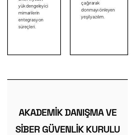
çağırarak
yük dengeleyici
donmayı önleyen
mimarilerin
yeşil yazılım.
entegrasyon
süreçleri.
AKADEMIK DANIŞMA VE
SIBER GÜVENLIK KURULU