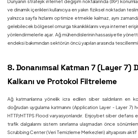
Dünyanın stratejik internet değişim noktalarında (IXP) konumlan
ve dinamik içerikleri kullanıcıya en yakın fiziksel noktadan tesl
yalnızca sayfa hızlarını optimize etmekle kalmaz, aynı zama
gelebilecek bölgesel omurga tıkanıklıklarını veya internet eriş
yönlendirmelerle aşar. Ağ mühendislerinin hassasiyetle yönettiği
endeksi bakımından sektörün öncü yapıları arasında tescillenmiş
8. Donanımsal Katman 7 (Layer 7)
Kalkanı ve Protokol Filtreleme
Ağ katmanlarına yönelik icra edilen siber saldırıların en ko
doğrudan uygulama katmanını (Application Layer - Layer 7) h
HTTP/HTTPS Flood varyasyonlarıdır. Enjoybet siber defans ekip
trafik dalgalarını sistem sınırlarına ulaşmadan önce sönüml
Scrubbing Center (Veri Temizleme Merkezleri) altyapısını aktif