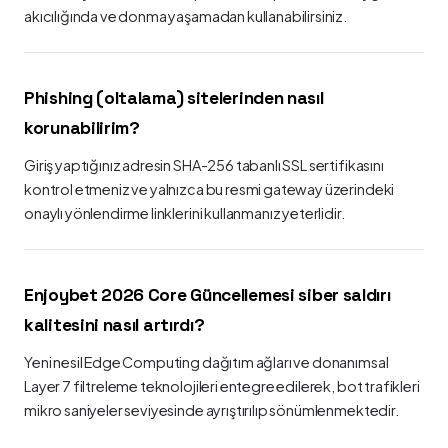
akıcılığında ve donma yaşamadan kullanabilirsiniz.
Phishing (oltalama) sitelerinden nasıl
korunabilirim?
Giriş yaptığınız adresin SHA-256 tabanlı SSL sertifikasını
kontrol etmeniz ve yalnızca bu resmi gateway üzerindeki
onaylı yönlendirme linklerini kullanmanız yeterlidir.
Enjoybet 2026 Core Güncellemesi siber saldırı
kalitesini nasıl artırdı?
Yeni nesil Edge Computing dağıtım ağları ve donanımsal
Layer 7 filtreleme teknolojileri entegre edilerek, bot trafikleri
mikro saniyeler seviyesinde ayrıştırılıp sönümlenmektedir.