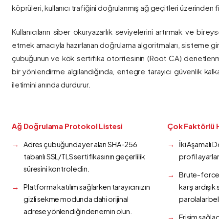
köprüleri, kullanıcı trafiğini doğrulanmış ağ geçitleri üzerinden fi
Kullanıcıların siber okuryazarlık seviyelerini artırmak ve bireys
etmek amacıyla hazırlanan doğrulama algoritmaları, sisteme gir
çubuğunun ve kök sertifika otoritesinin (Root CA) denetlenmes
bir yönlendirme algılandığında, entegre tarayıcı güvenlik kalk
iletimini anında durdurur.
Ağ Doğrulama Protokol Listesi
Çok Faktörlü 
Adres çubuğunda yer alan SHA-256
İki Aşamalı 
tabanlı SSL/TLS sertifikasının geçerlilik
profil ayarla
süresini kontrol edin.
Brute-force 
Platforma katılım sağlarken tarayıcınızın
karşı ardışı
gizli sekme modunda dahi orijinal
parolalar bel
adrese yönlendiğinden emin olun.
Erişim sağlad