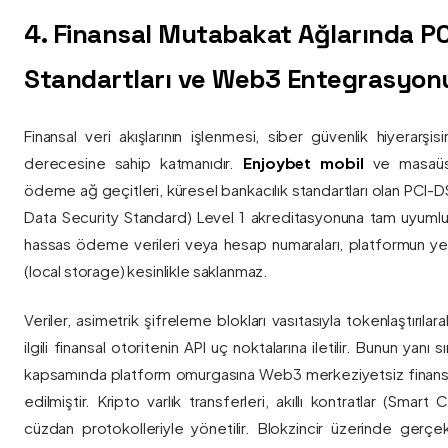
4. Finansal Mutabakat Ağlarında P
Standartları ve Web3 Entegrasyon
Finansal veri akışlarının işlenmesi, siber güvenlik hiyerarşi
derecesine sahip katmanıdır.
Enjoybet mobil
ve masaüstü
ödeme ağ geçitleri, küresel bankacılık standartları olan PCI-
Data Security Standard) Level 1 akreditasyonuna tam uyumlulukla
hassas ödeme verileri veya hesap numaraları, platformun ye
(local storage) kesinlikle saklanmaz.
Veriler, asimetrik şifreleme blokları vasıtasıyla tokenlaştırıl
ilgili finansal otoritenin API uç noktalarına iletilir. Bunun yanı
kapsamında platform omurgasına Web3 merkeziyetsiz finans
edilmiştir. Kripto varlık transferleri, akıllı kontratlar (Smar
cüzdan protokolleriyle yönetilir. Blokzincir üzerinde gerçe