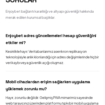
Enjoybet bağlantı kararlılığı ve altyapı güvenliği hakkında
merak edilen kurumsal başlıklar.
Enjoybet adres güncellemeleri hesap güvenliğini
etkiler mi?
Kesinlikle hayır. Veritabanlarımız asenkron replikasyon
teknolojisiyle anlık klonlandığı için adres değişimlerinde hiçbir
veri kaybı veya güvenlik açığı oluşmaz.
Mobil cihazlardan erişim sağlarken uygulama
yüklemek zorunlu mu?
Hayır, zorunlu değildir. Gelişmiş PWA mimarimiz sayesinde
web tarayıcınız üzerinden platformu tıpkı bir mobil uygulama