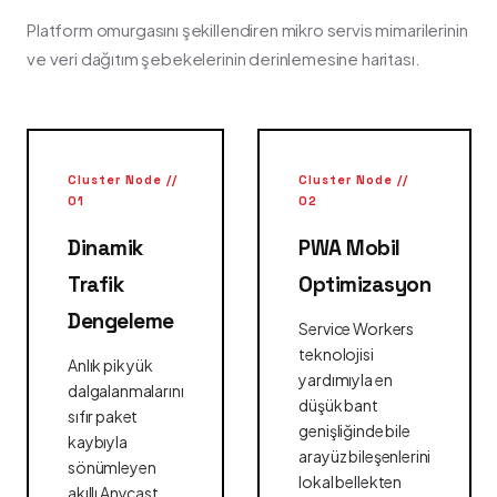
Platform omurgasını şekillendiren mikro servis mimarilerinin
ve veri dağıtım şebekelerinin derinlemesine haritası.
Cluster Node //
Cluster Node //
01
02
Dinamik
PWA Mobil
Trafik
Optimizasyon
Dengeleme
Service Workers
teknolojisi
Anlık pik yük
yardımıyla en
dalgalanmalarını
düşük bant
sıfır paket
genişliğinde bile
kaybıyla
arayüz bileşenlerini
sönümleyen
lokal bellekten
akıllı Anycast