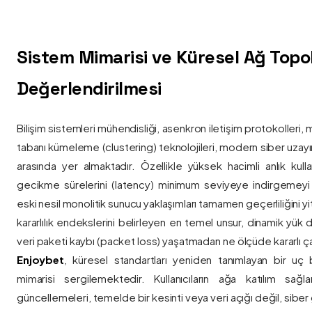
Sistem Mimarisi ve Küresel Ağ Topolo
Değerlendirilmesi
Bilişim sistemleri mühendisliği, asenkron iletişim protokolleri, 
tabanı kümeleme (clustering) teknolojileri, modern siber uzay
arasında yer almaktadır. Özellikle yüksek hacimli anlık kulla
gecikme sürelerini (latency) minimum seviyeye indirgemey
eski nesil monolitik sunucu yaklaşımları tamamen geçerliliğini yitir
kararlılık endekslerini belirleyen en temel unsur, dinamik yük
veri paketi kaybı (packet loss) yaşatmadan ne ölçüde kararlı ça
Enjoybet
, küresel standartları yeniden tanımlayan bir uç
mimarisi sergilemektedir. Kullanıcıların ağa katılım sağla
güncellemeleri, temelde bir kesinti veya veri açığı değil, siber 