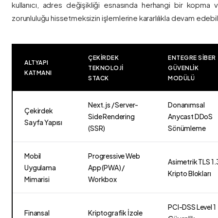
kullanıcı, adres değişikliği esnasında herhangi bir kopma
zorunluluğu hissetmeksizin işlemlerine kararlılıkla devam edebili
ÇEKIRDEK
ENTEGRE SIBER
ALTYAPI
TEKNOLOJI
GÜVENLIK
KATMANI
STACK
MODÜLÜ
Next.js / Server-
Donanımsal
Çekirdek
Side Rendering
Anycast DDoS
Sayfa Yapısı
(SSR)
Sönümleme
Mobil
Progressive Web
Asimetrik TLS 1.
Uygulama
App (PWA) /
Kripto Blokları
Mimarisi
Workbox
PCI-DSS Level 1
Finansal
Kriptografik İzole