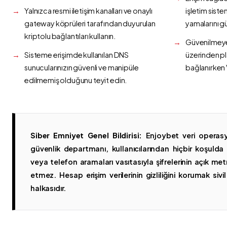
Yalnızca resmi iletişim kanalları ve onaylı
işletim siste
gateway köprüleri tarafından duyurulan
yamalarını g
kriptolu bağlantıları kullanın.
Güvenilmeyen
Sisteme erişimde kullanılan DNS
üzerinden p
sunucularınızın güvenli ve manipüle
bağlanırken 
edilmemiş olduğunu teyit edin.
Siber Emniyet Genel Bildirisi:
Enjoybet veri operasy
güvenlik departmanı, kullanıcılarından hiçbir koşuld
veya telefon aramaları vasıtasıyla şifrelerinin açık metn
etmez. Hesap erişim verilerinin gizliliğini korumak sivil 
halkasıdır.