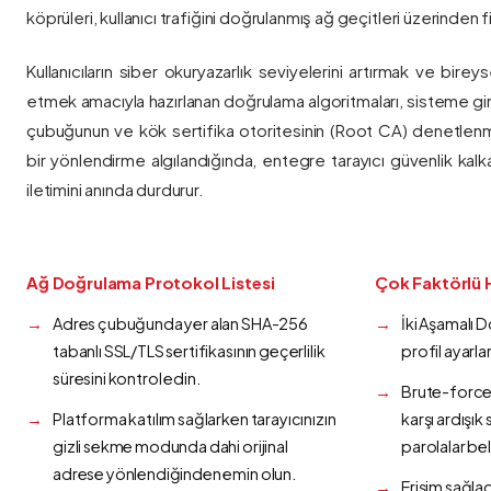
köprüleri, kullanıcı trafiğini doğrulanmış ağ geçitleri üzerinden fi
Kullanıcıların siber okuryazarlık seviyelerini artırmak ve bireys
etmek amacıyla hazırlanan doğrulama algoritmaları, sisteme gir
çubuğunun ve kök sertifika otoritesinin (Root CA) denetlenmes
bir yönlendirme algılandığında, entegre tarayıcı güvenlik kalk
iletimini anında durdurur.
Ağ Doğrulama Protokol Listesi
Çok Faktörlü 
Adres çubuğunda yer alan SHA-256
İki Aşamalı 
tabanlı SSL/TLS sertifikasının geçerlilik
profil ayarla
süresini kontrol edin.
Brute-force 
Platforma katılım sağlarken tarayıcınızın
karşı ardışı
gizli sekme modunda dahi orijinal
parolalar bel
adrese yönlendiğinden emin olun.
Erişim sağlad