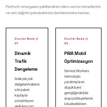
Platform omurgasını şekillendiren mikro servis mimarilerinin
ve veri dağıtım şebekelerinin derinlemesine haritası.
Cluster Node //
Cluster Node //
01
02
Dinamik
PWA Mobil
Trafik
Optimizasyon
Dengeleme
Service Workers
teknolojisi
Anlık pik yük
yardımıyla en
dalgalanmalarını
düşük bant
sıfır paket
genişliğinde bile
kaybıyla
arayüz bileşenlerini
sönümleyen
lokal bellekten
akıllı Anycast