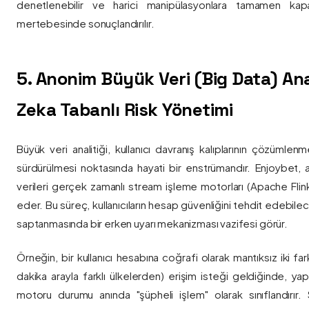
denetlenebilir ve harici manipülasyonlara tamamen kapa
mertebesinde sonuçlandırılır.
5. Anonim Büyük Veri (Big Data) Ana
Zeka Tabanlı Risk Yönetimi
Büyük veri analitiği, kullanıcı davranış kalıplarının çözümlenm
sürdürülmesi noktasında hayati bir enstrümandır. Enjoybet,
verileri gerçek zamanlı stream işleme motorları (Apache Flink /
eder. Bu süreç, kullanıcıların hesap güvenliğini tehdit edebile
saptanmasında bir erken uyarı mekanizması vazifesi görür.
Örneğin, bir kullanıcı hesabına coğrafi olarak mantıksız iki fa
dakika arayla farklı ülkelerden) erişim isteği geldiğinde, yap
motoru durumu anında "şüpheli işlem" olarak sınıflandırır. Si