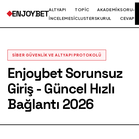
ALTYAPI
TOPIC
AKADEMIK
SORU-
ENJOYBET
İNCELEMESI
CLUSTERS
KURUL
CEVAP
SIBER GÜVENLIK VE ALTYAPI PROTOKOLÜ
Enjoybet Sorunsuz
Giriş - Güncel Hızlı
Bağlantı 2026