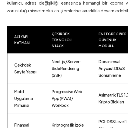
kullanıcı, adres değişikliği esnasında herhangi bir kopma
zorunluluğu hissetmeksizin işlemlerine kararlılıkla devam edebili
ÇEKIRDEK
ENTEGRE SIBER
ALTYAPI
TEKNOLOJI
GÜVENLIK
KATMANI
STACK
MODÜLÜ
Next.js / Server-
Donanımsal
Çekirdek
Side Rendering
Anycast DDoS
Sayfa Yapısı
(SSR)
Sönümleme
Mobil
Progressive Web
Asimetrik TLS 1.
Uygulama
App (PWA) /
Kripto Blokları
Mimarisi
Workbox
PCI-DSS Level 1
Finansal
Kriptografik İzole