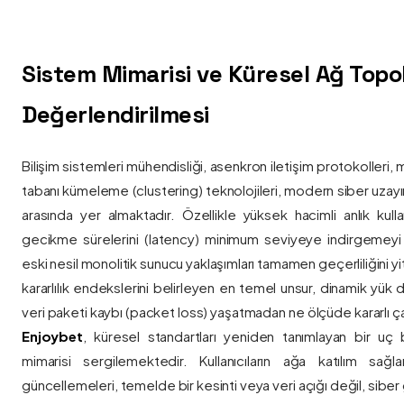
Sistem Mimarisi ve Küresel Ağ Topolo
Değerlendirilmesi
Bilişim sistemleri mühendisliği, asenkron iletişim protokolleri, 
tabanı kümeleme (clustering) teknolojileri, modern siber uzay
arasında yer almaktadır. Özellikle yüksek hacimli anlık kulla
gecikme sürelerini (latency) minimum seviyeye indirgemey
eski nesil monolitik sunucu yaklaşımları tamamen geçerliliğini yitir
kararlılık endekslerini belirleyen en temel unsur, dinamik yük
veri paketi kaybı (packet loss) yaşatmadan ne ölçüde kararlı ça
Enjoybet
, küresel standartları yeniden tanımlayan bir uç
mimarisi sergilemektedir. Kullanıcıların ağa katılım sağla
güncellemeleri, temelde bir kesinti veya veri açığı değil, siber 