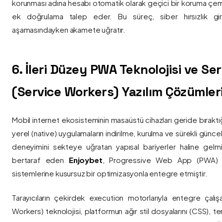
korunması adına hesabı otomatik olarak geçici bir koruma çemb
ek doğrulama talep eder. Bu süreç, siber hırsızlık gir
aşamasındayken akamete uğratır.
6. İleri Düzey PWA Teknolojisi ve Serv
(Service Workers) Yazılım Çözümler
Mobil internet ekosisteminin masaüstü cihazları geride bırak
yerel (native) uygulamaların indirilme, kurulma ve sürekli günce
deneyimini sekteye uğratan yapısal bariyerler haline gelm
bertaraf eden
Enjoybet
, Progressive Web App (PWA) mim
sistemlerine kusursuz bir optimizasyonla entegre etmiştir.
Tarayıcıların çekirdek execution motorlarıyla entegre çalışa
Workers) teknolojisi, platformun ağır stil dosyalarını (CSS), t