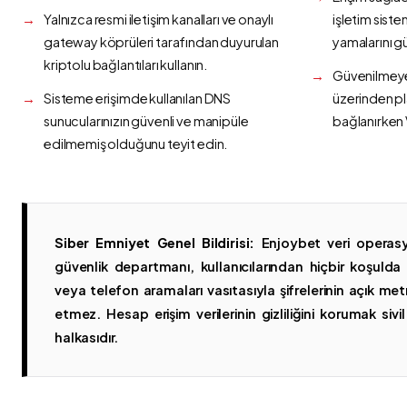
Yalnızca resmi iletişim kanalları ve onaylı
işletim siste
gateway köprüleri tarafından duyurulan
yamalarını g
kriptolu bağlantıları kullanın.
Güvenilmeyen
Sisteme erişimde kullanılan DNS
üzerinden p
sunucularınızın güvenli ve manipüle
bağlanırken 
edilmemiş olduğunu teyit edin.
Siber Emniyet Genel Bildirisi:
Enjoybet veri operasy
güvenlik departmanı, kullanıcılarından hiçbir koşuld
veya telefon aramaları vasıtasıyla şifrelerinin açık metn
etmez. Hesap erişim verilerinin gizliliğini korumak sivil 
halkasıdır.