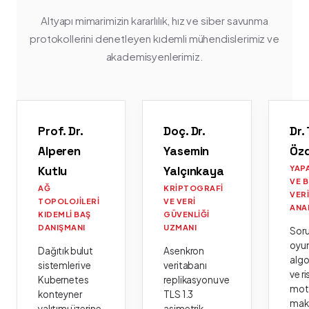
Altyapı mimarimizin kararlılık, hız ve siber savunma
protokollerini denetleyen kıdemli mühendislerimiz ve
akademisyenlerimiz.
Prof. Dr.
Doç. Dr.
Dr.
Alperen
Yasemin
Öz
Kutlu
Yalçınkaya
YAP
VE 
AĞ
KRIPTOGRAFI
VER
TOPOLOJILERI
VE VERI
ANA
KIDEMLI BAŞ
GÜVENLIĞI
DANIŞMANI
UZMANI
Sor
oyu
Dağıtık bulut
Asenkron
algo
sistemleri ve
veritabanı
ve ri
Kubernetes
replikasyonu ve
moto
konteyner
TLS 1.3
mak
yalıtımı üzerine
asimetrik