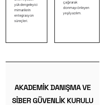
çağırarak
yük dengeleyici
donmayı önleyen
mimarilerin
yeşil yazılım.
entegrasyon
süreçleri.
AKADEMIK DANIŞMA VE
SIBER GÜVENLIK KURULU