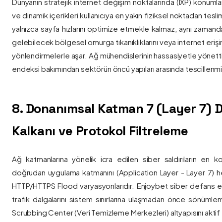
Dünyanın stratejik internet değişim noktalarında (IXP) konumlan
ve dinamik içerikleri kullanıcıya en yakın fiziksel noktadan tesl
yalnızca sayfa hızlarını optimize etmekle kalmaz, aynı zama
gelebilecek bölgesel omurga tıkanıklıklarını veya internet eriş
yönlendirmelerle aşar. Ağ mühendislerinin hassasiyetle yönettiği
endeksi bakımından sektörün öncü yapıları arasında tescillenmiş
8. Donanımsal Katman 7 (Layer 7)
Kalkanı ve Protokol Filtreleme
Ağ katmanlarına yönelik icra edilen siber saldırıların en ko
doğrudan uygulama katmanını (Application Layer - Layer 7) h
HTTP/HTTPS Flood varyasyonlarıdır. Enjoybet siber defans ekip
trafik dalgalarını sistem sınırlarına ulaşmadan önce sönüml
Scrubbing Center (Veri Temizleme Merkezleri) altyapısını aktif