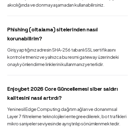
akıcılığında ve donma yaşamadan kullanabilirsiniz.
Phishing (oltalama) sitelerinden nasıl
korunabilirim?
Giriş yaptığınız adresin SHA-256 tabanlı SSL sertifikasını
kontrol etmeniz ve yalnızca bu resmi gateway üzerindeki
onaylı yönlendirme linklerini kullanmanız yeterlidir.
Enjoybet 2026 Core Güncellemesi siber saldırı
kalitesini nasıl artırdı?
Yeni nesil Edge Computing dağıtım ağları ve donanımsal
Layer 7 filtreleme teknolojileri entegre edilerek, bot trafikleri
mikro saniyeler seviyesinde ayrıştırılıp sönümlenmektedir.