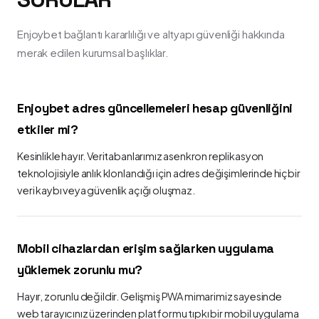
Enjoybet bağlantı kararlılığı ve altyapı güvenliği hakkında
merak edilen kurumsal başlıklar.
Enjoybet adres güncellemeleri hesap güvenliğini
etkiler mi?
Kesinlikle hayır. Veritabanlarımız asenkron replikasyon
teknolojisiyle anlık klonlandığı için adres değişimlerinde hiçbir
veri kaybı veya güvenlik açığı oluşmaz.
Mobil cihazlardan erişim sağlarken uygulama
yüklemek zorunlu mu?
Hayır, zorunlu değildir. Gelişmiş PWA mimarimiz sayesinde
web tarayıcınız üzerinden platformu tıpkı bir mobil uygulama