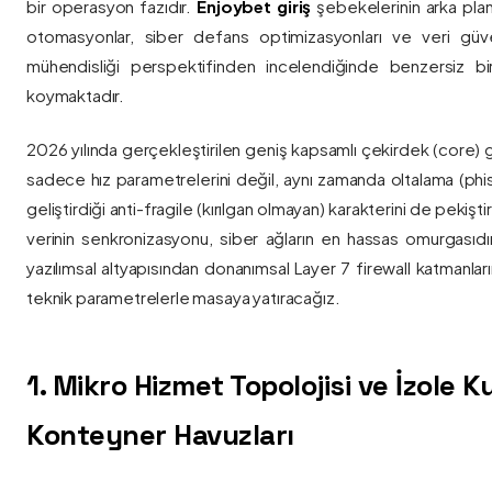
bir operasyon fazıdır.
Enjoybet giriş
şebekelerinin arka pla
otomasyonlar, siber defans optimizasyonları ve veri güvenl
mühendisliği perspektifinden incelendiğinde benzersiz bi
koymaktadır.
2026 yılında gerçekleştirilen geniş kapsamlı çekirdek (core) 
sadece hız parametrelerini değil, aynı zamanda oltalama (phis
geliştirdiği anti-fragile (kırılgan olmayan) karakterini de pekişti
verinin senkronizasyonu, siber ağların en hassas omurgasıdı
yazılımsal altyapısından donanımsal Layer 7 firewall katmanla
teknik parametrelerle masaya yatıracağız.
1. Mikro Hizmet Topolojisi ve İzole 
Konteyner Havuzları