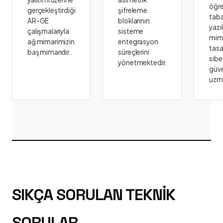
öğr
gerçekleştirdiği
şifreleme
taba
AR-GE
bloklarının
yazı
çalışmalarıyla
sisteme
mima
ağ mimarimizin
entegrasyon
tasa
baş mimarıdır.
süreçlerini
sibe
yönetmektedir.
güve
uzm
SIKÇA SORULAN TEKNIK
SORULAR