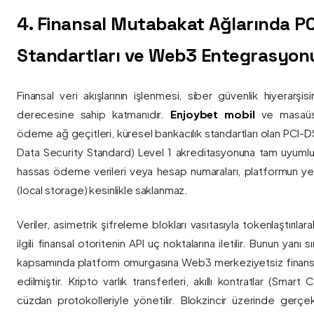
4. Finansal Mutabakat Ağlarında P
Standartları ve Web3 Entegrasyon
Finansal veri akışlarının işlenmesi, siber güvenlik hiyerarşi
derecesine sahip katmanıdır.
Enjoybet mobil
ve masaüstü
ödeme ağ geçitleri, küresel bankacılık standartları olan PCI-
Data Security Standard) Level 1 akreditasyonuna tam uyumlulukla
hassas ödeme verileri veya hesap numaraları, platformun ye
(local storage) kesinlikle saklanmaz.
Veriler, asimetrik şifreleme blokları vasıtasıyla tokenlaştırıl
ilgili finansal otoritenin API uç noktalarına iletilir. Bunun yanı
kapsamında platform omurgasına Web3 merkeziyetsiz finans
edilmiştir. Kripto varlık transferleri, akıllı kontratlar (Smar
cüzdan protokolleriyle yönetilir. Blokzincir üzerinde gerçe