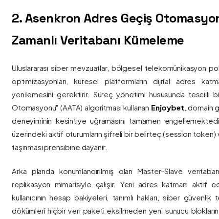
2. Asenkron Adres Geçiş Otomasyo
Zamanlı Veritabanı Kümeleme
Uluslararası siber mevzuatlar, bölgesel telekomünikasyon poli
optimizasyonları, küresel platformların dijital adres katmanl
yenilemesini gerektirir. Süreç yönetimi hususunda tescilli
Otomasyonu" (AATA) algoritması kullanan
Enjoybet
, domain g
deneyiminin kesintiye uğramasını tamamen engellemekted
üzerindeki aktif oturumların şifreli bir belirteç (session token)
taşınması prensibine dayanır.
Arka planda konumlandırılmış olan Master-Slave veritaban
replikasyon mimarisiyle çalışır. Yeni adres katmanı aktif edi
kullanıcının hesap bakiyeleri, tanımlı hakları, siber güvenlik
dökümleri hiçbir veri paketi eksilmeden yeni sunucu blokların