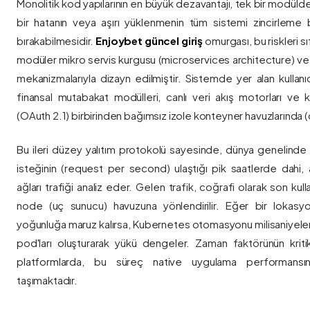
Monolitik kod yapılarının en büyük dezavantajı, tek bir modül
bir hatanın veya aşırı yüklenmenin tüm sistemi zincirleme 
bırakabilmesidir.
Enjoybet güncel giriş
omurgası, bu riskleri 
modüler mikro servis kurgusu (microservices architecture) 
mekanizmalarıyla dizayn edilmiştir. Sistemde yer alan kullanıcı
finansal mutabakat modülleri, canlı veri akış motorları ve k
(OAuth 2.1) birbirinden bağımsız izole konteyner havuzlarında (co
Bu ileri düzey yalıtım protokolü sayesinde, dünya genelinde a
isteğinin (request per second) ulaştığı pik saatlerde dahi, 
ağları trafiği analiz eder. Gelen trafik, coğrafi olarak son ku
node (uç sunucu) havuzuna yönlendirilir. Eğer bir lokasy
yoğunluğa maruz kalırsa, Kubernetes otomasyonu milisaniyeler
pod'ları oluşturarak yükü dengeler. Zaman faktörünün kriti
platformlarda, bu süreç native uygulama performansını
taşımaktadır.