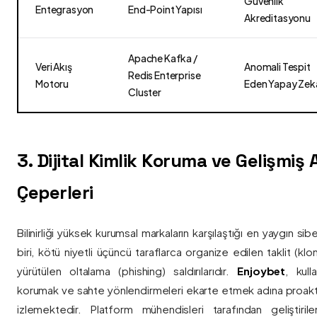
Güvenlik
Entegrasyon
End-Point Yapısı
Akreditasyonu
Apache Kafka /
Veri Akış
Anomali Tespit
Redis Enterprise
Motoru
Eden Yapay Zek
Cluster
3. Dijital Kimlik Koruma ve Gelişmiş
Çeperleri
Bilinirliği yüksek kurumsal markaların karşılaştığı en yaygın si
biri, kötü niyetli üçüncü taraflarca organize edilen taklit (kl
yürütülen oltalama (phishing) saldırılarıdır.
Enjoybet
, kulla
korumak ve sahte yönlendirmeleri ekarte etmek adına proaktif 
izlemektedir. Platform mühendisleri tarafından geliştiri