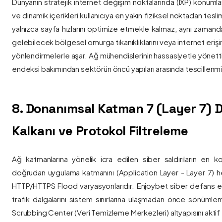
Dünyanın stratejik internet değişim noktalarında (IXP) konumlan
ve dinamik içerikleri kullanıcıya en yakın fiziksel noktadan tesl
yalnızca sayfa hızlarını optimize etmekle kalmaz, aynı zama
gelebilecek bölgesel omurga tıkanıklıklarını veya internet eriş
yönlendirmelerle aşar. Ağ mühendislerinin hassasiyetle yönettiği
endeksi bakımından sektörün öncü yapıları arasında tescillenmiş
8. Donanımsal Katman 7 (Layer 7)
Kalkanı ve Protokol Filtreleme
Ağ katmanlarına yönelik icra edilen siber saldırıların en ko
doğrudan uygulama katmanını (Application Layer - Layer 7) h
HTTP/HTTPS Flood varyasyonlarıdır. Enjoybet siber defans ekip
trafik dalgalarını sistem sınırlarına ulaşmadan önce sönüml
Scrubbing Center (Veri Temizleme Merkezleri) altyapısını aktif