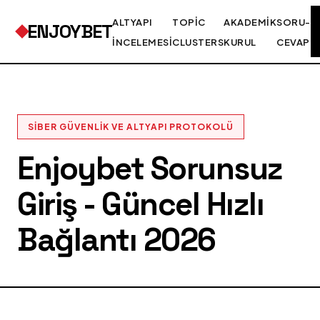
ALTYAPI
TOPIC
AKADEMIK
SORU-
ENJOYBET
İNCELEMESI
CLUSTERS
KURUL
CEVAP
SIBER GÜVENLIK VE ALTYAPI PROTOKOLÜ
Enjoybet Sorunsuz
Giriş - Güncel Hızlı
Bağlantı 2026