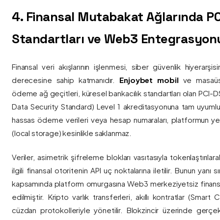
4. Finansal Mutabakat Ağlarında P
Standartları ve Web3 Entegrasyon
Finansal veri akışlarının işlenmesi, siber güvenlik hiyerarşi
derecesine sahip katmanıdır.
Enjoybet mobil
ve masaüstü
ödeme ağ geçitleri, küresel bankacılık standartları olan PCI-
Data Security Standard) Level 1 akreditasyonuna tam uyumlulukla
hassas ödeme verileri veya hesap numaraları, platformun ye
(local storage) kesinlikle saklanmaz.
Veriler, asimetrik şifreleme blokları vasıtasıyla tokenlaştırıl
ilgili finansal otoritenin API uç noktalarına iletilir. Bunun yanı
kapsamında platform omurgasına Web3 merkeziyetsiz finans
edilmiştir. Kripto varlık transferleri, akıllı kontratlar (Smar
cüzdan protokolleriyle yönetilir. Blokzincir üzerinde gerçe