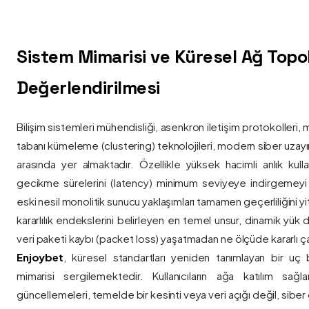
Sistem Mimarisi ve Küresel Ağ Topolo
Değerlendirilmesi
Bilişim sistemleri mühendisliği, asenkron iletişim protokolleri, 
tabanı kümeleme (clustering) teknolojileri, modern siber uzay
arasında yer almaktadır. Özellikle yüksek hacimli anlık kulla
gecikme sürelerini (latency) minimum seviyeye indirgemey
eski nesil monolitik sunucu yaklaşımları tamamen geçerliliğini yitir
kararlılık endekslerini belirleyen en temel unsur, dinamik yük
veri paketi kaybı (packet loss) yaşatmadan ne ölçüde kararlı ça
Enjoybet
, küresel standartları yeniden tanımlayan bir uç
mimarisi sergilemektedir. Kullanıcıların ağa katılım sağla
güncellemeleri, temelde bir kesinti veya veri açığı değil, siber 