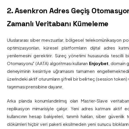
2. Asenkron Adres Geçiş Otomasyo
Zamanlı Veritabanı Kümeleme
Uluslararası siber mevzuatlar, bölgesel telekomünikasyon poli
optimizasyonları, küresel platformların dijital adres katmanl
yenilemesini gerektirir. Süreç yönetimi hususunda tescilli
Otomasyonu" (AATA) algoritması kullanan
Enjoybet
, domain g
deneyiminin kesintiye uğramasını tamamen engellemekted
üzerindeki aktif oturumların şifreli bir belirteç (session token)
taşınması prensibine dayanır.
Arka planda konumlandırılmış olan Master-Slave veritaban
replikasyon mimarisiyle çalışır. Yeni adres katmanı aktif edi
kullanıcının hesap bakiyeleri, tanımlı hakları, siber güvenlik
dökümleri hiçbir veri paketi eksilmeden yeni sunucu blokların