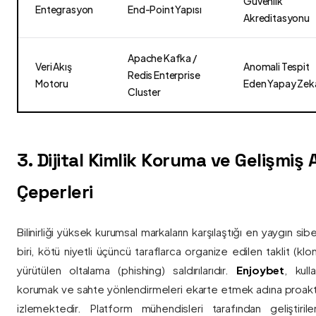
Güvenlik
Entegrasyon
End-Point Yapısı
Akreditasyonu
Apache Kafka /
Veri Akış
Anomali Tespit
Redis Enterprise
Motoru
Eden Yapay Zek
Cluster
3. Dijital Kimlik Koruma ve Gelişmiş
Çeperleri
Bilinirliği yüksek kurumsal markaların karşılaştığı en yaygın si
biri, kötü niyetli üçüncü taraflarca organize edilen taklit (kl
yürütülen oltalama (phishing) saldırılarıdır.
Enjoybet
, kulla
korumak ve sahte yönlendirmeleri ekarte etmek adına proaktif 
izlemektedir. Platform mühendisleri tarafından geliştiri