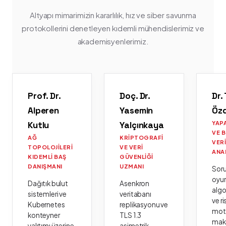
Altyapı mimarimizin kararlılık, hız ve siber savunma
protokollerini denetleyen kıdemli mühendislerimiz ve
akademisyenlerimiz.
Prof. Dr.
Doç. Dr.
Dr.
Alperen
Yasemin
Öz
Kutlu
Yalçınkaya
YAP
VE 
AĞ
KRIPTOGRAFI
VER
TOPOLOJILERI
VE VERI
ANA
KIDEMLI BAŞ
GÜVENLIĞI
DANIŞMANI
UZMANI
Sor
oyu
Dağıtık bulut
Asenkron
algo
sistemleri ve
veritabanı
ve ri
Kubernetes
replikasyonu ve
moto
konteyner
TLS 1.3
mak
yalıtımı üzerine
asimetrik