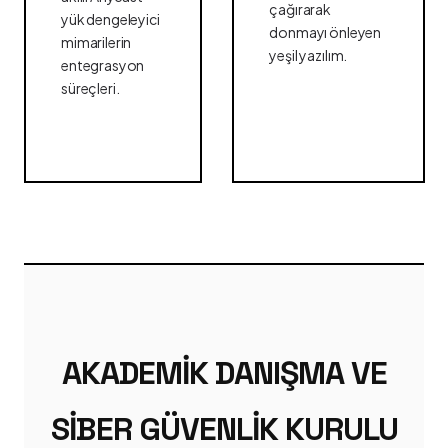
çağırarak
yük dengeleyici
donmayı önleyen
mimarilerin
yeşil yazılım.
entegrasyon
süreçleri.
AKADEMIK DANIŞMA VE
SIBER GÜVENLIK KURULU