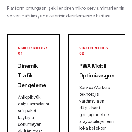
Platform omurgasını şekillendiren mikro servis mimarilerinin
ve veri dağıtım şebekelerinin derinlemesine haritası.
Cluster Node //
Cluster Node //
01
02
Dinamik
PWA Mobil
Trafik
Optimizasyon
Dengeleme
Service Workers
teknolojisi
Anlık pik yük
yardımıyla en
dalgalanmalarını
düşük bant
sıfır paket
genişliğinde bile
kaybıyla
arayüz bileşenlerini
sönümleyen
lokal bellekten
akıllı Anycast