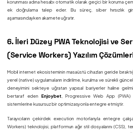
korunması adına hesabı otomatik olarak geçici bir koruma çemb
ek doğrulama talep eder. Bu süreç, siber hırsızlık gir
aşamasındayken akamete uğratır.
6. İleri Düzey PWA Teknolojisi ve Serv
(Service Workers) Yazılım Çözümler
Mobil internet ekosisteminin masaüstü cihazları geride bırak
yerel (native) uygulamaların indirilme, kurulma ve sürekli günce
deneyimini sekteye uğratan yapısal bariyerler haline gelm
bertaraf eden
Enjoybet
, Progressive Web App (PWA) mim
sistemlerine kusursuz bir optimizasyonla entegre etmiştir.
Tarayıcıların çekirdek execution motorlarıyla entegre çalışa
Workers) teknolojisi, platformun ağır stil dosyalarını (CSS), t