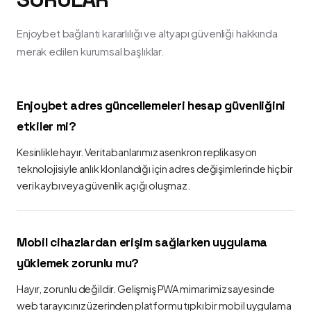
Enjoybet bağlantı kararlılığı ve altyapı güvenliği hakkında
merak edilen kurumsal başlıklar.
Enjoybet adres güncellemeleri hesap güvenliğini
etkiler mi?
Kesinlikle hayır. Veritabanlarımız asenkron replikasyon
teknolojisiyle anlık klonlandığı için adres değişimlerinde hiçbir
veri kaybı veya güvenlik açığı oluşmaz.
Mobil cihazlardan erişim sağlarken uygulama
yüklemek zorunlu mu?
Hayır, zorunlu değildir. Gelişmiş PWA mimarimiz sayesinde
web tarayıcınız üzerinden platformu tıpkı bir mobil uygulama