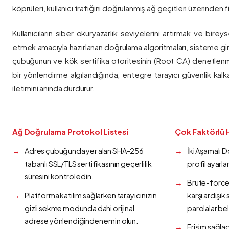
köprüleri, kullanıcı trafiğini doğrulanmış ağ geçitleri üzerinden fi
Kullanıcıların siber okuryazarlık seviyelerini artırmak ve bireys
etmek amacıyla hazırlanan doğrulama algoritmaları, sisteme gir
çubuğunun ve kök sertifika otoritesinin (Root CA) denetlenmes
bir yönlendirme algılandığında, entegre tarayıcı güvenlik kalk
iletimini anında durdurur.
Ağ Doğrulama Protokol Listesi
Çok Faktörlü 
Adres çubuğunda yer alan SHA-256
İki Aşamalı 
tabanlı SSL/TLS sertifikasının geçerlilik
profil ayarla
süresini kontrol edin.
Brute-force 
Platforma katılım sağlarken tarayıcınızın
karşı ardışı
gizli sekme modunda dahi orijinal
parolalar bel
adrese yönlendiğinden emin olun.
Erişim sağlad