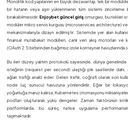
Monolitik kod yapılarının en büyük dezavantajı, tek bir modül
bir hatanın veya aşırı yüklenmenin tüm sistemi zincirleme 
bırakabilmesidir.
Enjoybet güncel giriş
omurgası, bu riskleri 
modüler mikro servis kurgusu (microservices architecture) 
mekanizmalarıyla dizayn edilmiştir. Sistemde yer alan kullanıcı
finansal mutabakat modülleri, canlı veri akış motorları ve k
(OAuth 2.1) birbirinden bağımsız izole konteyner havuzlarında (co
Bu ileri düzey yalıtım protokolü sayesinde, dünya genelinde a
isteğinin (request per second) ulaştığı pik saatlerde dahi, 
ağları trafiği analiz eder. Gelen trafik, coğrafi olarak son ku
node (uç sunucu) havuzuna yönlendirilir. Eğer bir lokasy
yoğunluğa maruz kalırsa, Kubernetes otomasyonu milisaniyeler
pod'ları oluşturarak yükü dengeler. Zaman faktörünün kriti
platformlarda, bu süreç native uygulama performansını
taşımaktadır.