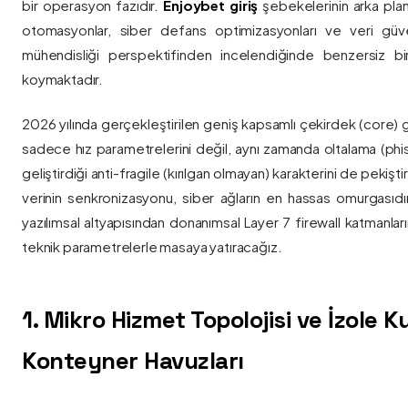
bir operasyon fazıdır.
Enjoybet giriş
şebekelerinin arka pla
otomasyonlar, siber defans optimizasyonları ve veri güvenl
mühendisliği perspektifinden incelendiğinde benzersiz bi
koymaktadır.
2026 yılında gerçekleştirilen geniş kapsamlı çekirdek (core) 
sadece hız parametrelerini değil, aynı zamanda oltalama (phis
geliştirdiği anti-fragile (kırılgan olmayan) karakterini de pekişti
verinin senkronizasyonu, siber ağların en hassas omurgasıdı
yazılımsal altyapısından donanımsal Layer 7 firewall katmanla
teknik parametrelerle masaya yatıracağız.
1. Mikro Hizmet Topolojisi ve İzole 
Konteyner Havuzları