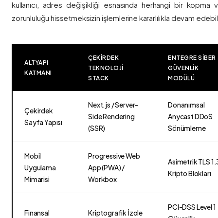
kullanıcı, adres değişikliği esnasında herhangi bir kopma
zorunluluğu hissetmeksizin işlemlerine kararlılıkla devam edebili
ÇEKIRDEK
ENTEGRE SIBER
ALTYAPI
TEKNOLOJI
GÜVENLIK
KATMANI
STACK
MODÜLÜ
Next.js / Server-
Donanımsal
Çekirdek
Side Rendering
Anycast DDoS
Sayfa Yapısı
(SSR)
Sönümleme
Mobil
Progressive Web
Asimetrik TLS 1.
Uygulama
App (PWA) /
Kripto Blokları
Mimarisi
Workbox
PCI-DSS Level 1
Finansal
Kriptografik İzole