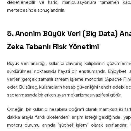
denetlenebilir ve harici manipülasyonlara tamamen kapa
mertebesinde sonuçlandırılır.
5. Anonim Büyük Veri (Big Data) Ana
Zeka Tabanlı Risk Yönetimi
Büyük veri analitiği, kullanıcı davranış kalıplarının çözümlenm
sürdürülmesi noktasında hayati bir enstrümandır. Enjoybet,
verileri gerçek zamanlı stream işleme motorları (Apache Flink /
eder. Bu süreç, kullanıcıların hesap güvenliğini tehdit edebile
saptanmasında bir erken uyarı mekanizması vazifesi görür.
Örneğin, bir kullanıcı hesabına coğrafi olarak mantıksız iki fa
dakika arayla farklı ülkelerden) erişim isteği geldiğinde, yap
motoru durumu anında "şüpheli işlem" olarak sınıflandırır. Si