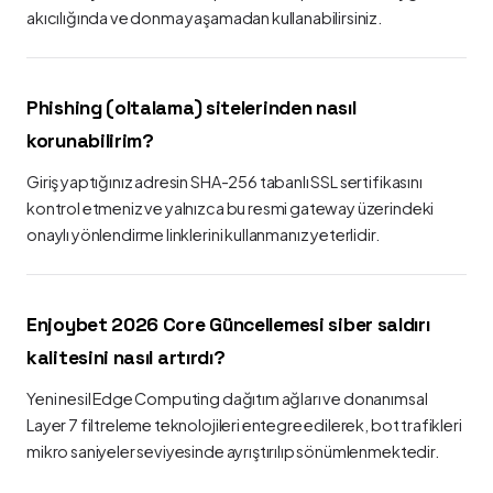
akıcılığında ve donma yaşamadan kullanabilirsiniz.
Phishing (oltalama) sitelerinden nasıl
korunabilirim?
Giriş yaptığınız adresin SHA-256 tabanlı SSL sertifikasını
kontrol etmeniz ve yalnızca bu resmi gateway üzerindeki
onaylı yönlendirme linklerini kullanmanız yeterlidir.
Enjoybet 2026 Core Güncellemesi siber saldırı
kalitesini nasıl artırdı?
Yeni nesil Edge Computing dağıtım ağları ve donanımsal
Layer 7 filtreleme teknolojileri entegre edilerek, bot trafikleri
mikro saniyeler seviyesinde ayrıştırılıp sönümlenmektedir.