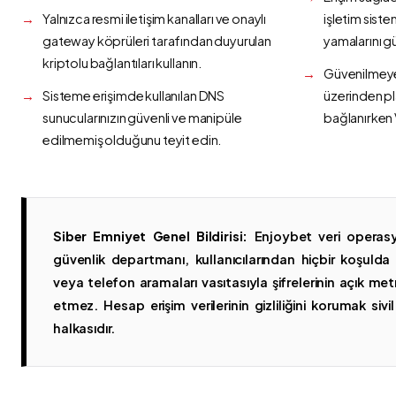
Yalnızca resmi iletişim kanalları ve onaylı
işletim siste
gateway köprüleri tarafından duyurulan
yamalarını g
kriptolu bağlantıları kullanın.
Güvenilmeyen
Sisteme erişimde kullanılan DNS
üzerinden p
sunucularınızın güvenli ve manipüle
bağlanırken 
edilmemiş olduğunu teyit edin.
Siber Emniyet Genel Bildirisi:
Enjoybet veri operasy
güvenlik departmanı, kullanıcılarından hiçbir koşuld
veya telefon aramaları vasıtasıyla şifrelerinin açık metn
etmez. Hesap erişim verilerinin gizliliğini korumak sivil 
halkasıdır.