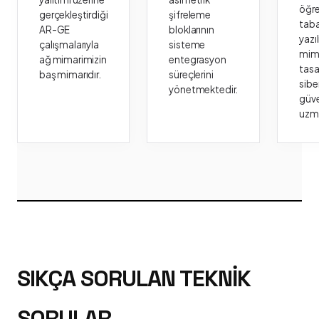
öğr
gerçekleştirdiği
şifreleme
taba
AR-GE
bloklarının
yazı
çalışmalarıyla
sisteme
mima
ağ mimarimizin
entegrasyon
tasa
baş mimarıdır.
süreçlerini
sibe
yönetmektedir.
güve
uzm
SIKÇA SORULAN TEKNIK
SORULAR