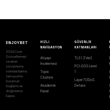
HIZLI
GÜVENLIK
ENJOYBET
NAVIGASYON
KATMANLARI
2026 Core
Güncellemesi
Altyapı
TLS 1.3 Ver2
ve siber
İncelemesi
PCI-DSS Level
sönümleme
standartlarına
Topic
1
tam uyumlu
Clusters
Layer 7 DDoS
kurumsal
Akademik
Defans
bağlantı ve
doğrulama
Panel
kapısı.