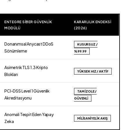
ENTEGRE SIBER GÜVENLIK
KARARLILIK ENDEKSI
MODÜLÜ
(2026)
Donanımsal Anycast DDoS
KUSURSUZ /
Sönümleme
%99.99
Asimetrik TLS 1.3 Kripto
YÜKSEK HIZ / AKTIF
Blokları
PCI-DSS Level 1 Güvenlik
TAM İZOLE /
Akreditasyonu
GÜVENLI
Anomali Tespit Eden Yapay
MILISANIYELIK AKIŞ
Zeka