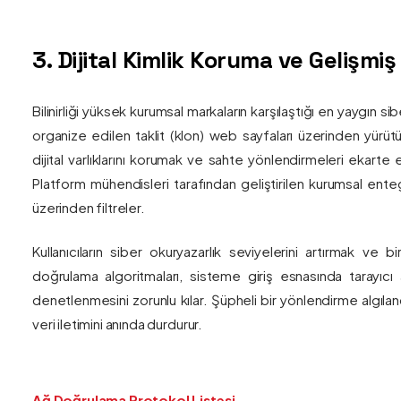
3. Dijital Kimlik Koruma ve Gelişmi
Bilinirliği yüksek kurumsal markaların karşılaştığı en yaygın si
organize edilen taklit (klon) web sayfaları üzerinden yürütül
dijital varlıklarını korumak ve sahte yönlendirmeleri ekarte 
Platform mühendisleri tarafından geliştirilen kurumsal enteg
üzerinden filtreler.
Kullanıcıların siber okuryazarlık seviyelerini artırmak ve 
doğrulama algoritmaları, sisteme giriş esnasında tarayıc
denetlenmesini zorunlu kılar. Şüpheli bir yönlendirme algıla
veri iletimini anında durdurur.
Ağ Doğrulama Protokol Listesi