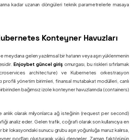
nlarına kadar uzanan döngüleri teknik parametrelerle masaya
e Kubernetes Konteyner Havuzları
de meydana gelen yazılımsal bir hatanın veya aşırı yüklenmenin
esidir.
Enjoybet güncel giriş
omurgası, bu riskleri sıfırlamak
roservices architecture) ve Kubernetes orkestrasyon
ı profili yönetim birimleri, finansal mutabakat modülleri, canlı
 birbirinden bağımsız izole konteyner havuzlarında (containers)
e anlık olarak milyonlarca ağ isteğinin (request per second)
afiği analiz eder. Gelen trafik, coğrafi olarak son kullanıcıya en
r bir lokasyondaki sunucu grubu aşırı yoğunluğa maruz kalırsa,
eyner pod'ları oluşturarak yükü dengeler. Zaman faktörünün