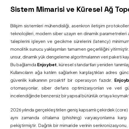
Sistem Mimarisi ve Küresel Ağ Topol
Bilişim sistemleri mühendisliği, asenkron iletişim protokolle
teknolojileri, modern siber uzayın en dinamik parametreleri ar
taleplerini işleyen ve gecikme sürelerini (latency) minim
monolitik sunucu yaklaşımları tamamen geçerliliğini yitirmiştir.
unsur, dinamik yük dengeleme algoritmalarının veri paketi kay
Bu bağlamda
Enjoybet
, küresel standartları yeniden tanıml
Kullanıcıların ağa katılım sağlarken karşılaştıkları adres gü
güvenlik kalkanının proaktif bir operasyon fazıdır.
Enjoyb
otomasyonlar, siber defans optimizasyonları ve veri güv
incelendiğinde benzersiz bir yapısal bütünlük ortaya koymakt
2026 yılında gerçekleştirilen geniş kapsamlı çekirdek (core)
aynı zamanda oltalama (phishing) varyasyonlarına karşı g
pekiştirmiştir. Dağıtık bir mimaride verinin senkronizasyonu