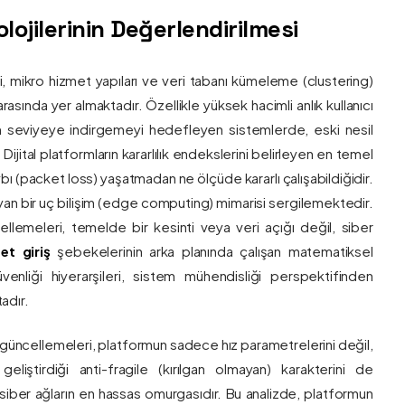
ojilerinin Değerlendirilmesi
ri, mikro hizmet yapıları ve veri tabanı kümeleme (clustering)
asında yer almaktadır. Özellikle yüksek hacimli anlık kullanıcı
um seviyeye indirgemeyi hedefleyen sistemlerde, eski nesil
 Dijital platformların kararlılık endekslerini belirleyen en temel
bı (packet loss) yaşatmadan ne ölçüde kararlı çalışabildiğidir.
ayan bir uç bilişim (edge computing) mimarisi sergilemektedir.
ncellemeleri, temelde bir kesinti veya veri açığı değil, siber
et giriş
şebekelerinin arka planında çalışan matematiksel
enliği hiyerarşileri, sistem mühendisliği perspektifinden
adır.
 güncellemeleri, platformun sadece hız parametrelerini değil,
eliştirdiği anti-fragile (kırılgan olmayan) karakterini de
, siber ağların en hassas omurgasıdır. Bu analizde, platformun