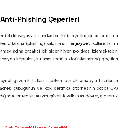
ş Anti-Phishing Çeperleri
ber tehdit varyasyonlarından biri, kötü niyetli üçüncü taraflarca
en oltalama (phishing) saldırılarıdır.
Enjoybet
, kullanıcılarının
etmek adına proaktif bir siber hijyen politikası izlemektedir.
rasyon köprüleri, kullanıcı trafiğini doğrulanmış ağ geçitleri
bireysel güvenlik hatlarını tahkim etmek amacıyla hazırlanan
ı adres çubuğunun ve kök sertifika otoritesinin (Root CA)
ndığında, entegre tarayıcı güvenlik kalkanları devreye girerek
Çok Faktörlü Hesap Güvenliği