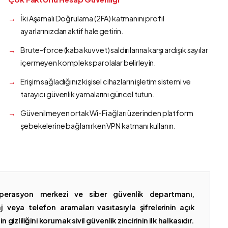
İki Aşamalı Doğrulama (2FA) katmanını profil
ayarlarınızdan aktif hale getirin.
Brute-force (kaba kuvvet) saldırılarına karşı ardışık sayılar
içermeyen kompleks parolalar belirleyin.
Erişim sağladığınız kişisel cihazların işletim sistemi ve
tarayıcı güvenlik yamalarını güncel tutun.
Güvenilmeyen ortak Wi-Fi ağları üzerinden platform
şebekelerine bağlanırken VPN katmanı kullanın.
erasyon merkezi ve siber güvenlik departmanı,
 veya telefon aramaları vasıtasıyla şifrelerinin açık
gizliliğini korumak sivil güvenlik zincirinin ilk halkasıdır.