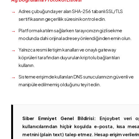
Adres çubuğunda yer alan SHA-256 tabanlı SSL/TLS
sertifikasının geçerlilik süresini kontrol edin.
Platforma katılım sağlarken tarayıcınızın gizli sekme
modunda dahi orijinal adrese yönlendiğinden emin olun.
Yalnızca resmi iletişim kanalları ve onaylı gateway
köprüleri tarafından duyurulan kriptolu bağlantıları
kullanın.
Sisteme erişimde kullanılan DNS sunucularınızın güvenli ve
manipüle edilmemiş olduğunu teyit edin.
Siber Emniyet Genel Bildirisi:
Enjoybet veri op
kullanıcılarından hiçbir koşulda e-posta, kısa mesaj
metnini (plain text) talep etmez. Hesap erişim verilerinin 