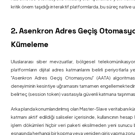
kritik önem taşıdığı interaktif platformlarda, bu süreç nativ
2. Asenkron Adres Geçiş Otomasyo
Kümeleme
Uluslararası siber mevzuatlar, bölgesel telekomünikasyon
platformların dijital adres katmanlarını belirli periyotlarla
"Asenkron Adres Geçiş Otomasyonu" (AATA) algoritmas
deneyiminin kesintiye uğramasını tamamen engellemektedir. S
belirteç (session token) vasıtasıyla güvenli katmana taşınmas
Arka planda konumlandırılmış olan Master-Slave veritabanı küm
katmanı aktif edildiği saliseler içerisinde, kullanıcının hesap
işlem dökümleri hiçbir veri paketi eksilmeden yeni sunucu blo
esnasında herhangi bir kopma veya yeniden giriş yapma zorunlu