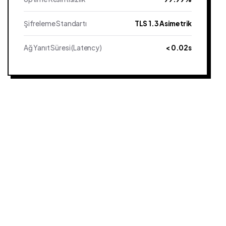
Şifreleme Standartı
TLS 1.3 Asimetrik
Ağ Yanıt Süresi (Latency)
< 0.02s