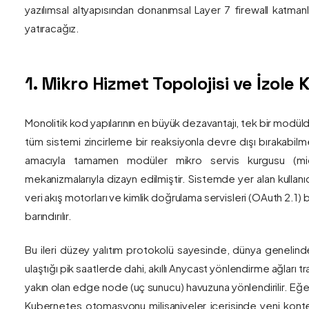
yazılımsal altyapısından donanımsal Layer 7 firewall katma
yatıracağız.
1. Mikro Hizmet Topolojisi ve İzol
Monolitik kod yapılarının en büyük dezavantajı, tek bir modül
tüm sistemi zincirleme bir reaksiyonla devre dışı bırakabilm
amacıyla tamamen modüler mikro servis kurgusu (mic
mekanizmalarıyla dizayn edilmiştir. Sistemde yer alan kullanıc
veri akış motorları ve kimlik doğrulama servisleri (OAuth 2.1)
barındırılır.
Bu ileri düzey yalıtım protokolü sayesinde, dünya genelind
ulaştığı pik saatlerde dahi, akıllı Anycast yönlendirme ağları tr
yakın olan edge node (uç sunucu) havuzuna yönlendirilir. Eğe
Kubernetes otomasyonu milisaniyeler içerisinde yeni kont