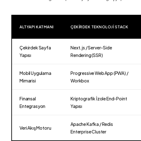
ALTYAPI KATMANI
ÇEKIRDEK TEKNOLOJI STACK
Çekirdek Sayfa
Next.js / Server-Side
Yapısı
Rendering (SSR)
Mobil Uygulama
Progressive Web App (PWA) /
Mimarisi
Workbox
Finansal
Kriptografik İzole End-Point
Entegrasyon
Yapısı
Apache Kafka / Redis
Veri Akış Motoru
Enterprise Cluster