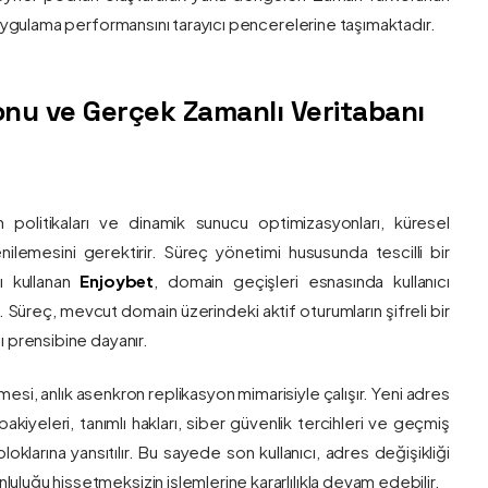
e uygulama performansını tarayıcı pencerelerine taşımaktadır.
nu ve Gerçek Zamanlı Veritabanı
 politikaları ve dinamik sunucu optimizasyonları, küresel
 yenilemesini gerektirir. Süreç yönetimi hususunda tescilli bir
ı kullanan
Enjoybet
, domain geçişleri esnasında kullanıcı
üreç, mevcut domain üzerindeki aktif oturumların şifreli bir
ı prensibine dayanır.
esi, anlık asenkron replikasyon mimarisiyle çalışır. Yeni adres
 bakiyeleri, tanımlı hakları, siber güvenlik tercihleri ve geçmiş
klarına yansıtılır. Bu sayede son kullanıcı, adres değişikliği
luğu hissetmeksizin işlemlerine kararlılıkla devam edebilir.