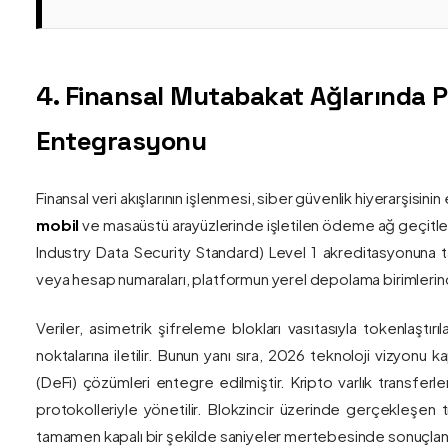
4. Finansal Mutabakat Ağlarında 
Entegrasyonu
Finansal veri akışlarının işlenmesi, siber güvenlik hiyerarşisi
mobil
ve masaüstü arayüzlerinde işletilen ödeme ağ geçitler
Industry Data Security Standard) Level 1 akreditasyonuna tam
veya hesap numaraları, platformun yerel depolama birimlerind
Veriler, asimetrik şifreleme blokları vasıtasıyla tokenlaştırı
noktalarına iletilir. Bunun yanı sıra, 2026 teknoloji vizy
(DeFi) çözümleri entegre edilmiştir. Kripto varlık transferle
protokolleriyle yönetilir. Blokzincir üzerinde gerçekleşen 
tamamen kapalı bir şekilde saniyeler mertebesinde sonuçlandı