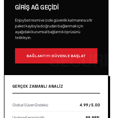
GIRIŞ AĞ GEÇIDI
Enjoybet resmi ve izole güvenlik katmanına sıfır
paket kaybıyla doğrudan bağlanmak için
aşağıdaki kurumsal bağlantı köprüsünü
tetikleyin.
BAĞLANTIYI GÜVENLE BAŞLAT
GERÇEK ZAMANLI ANALIZ
Global Güven Endeksi
4.99 / 5.00
Uptime Kesintisizlik
99.99%