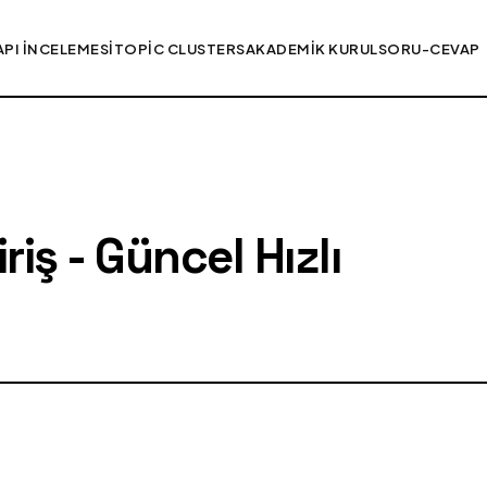
API İNCELEMESI
TOPIC CLUSTERS
AKADEMIK KURUL
SORU-CEVAP
iş - Güncel Hızlı