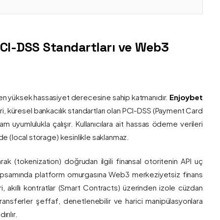
PCI-DSS Standartları ve Web3
nin en yüksek hassasiyet derecesine sahip katmanıdır.
Enjoybet
i, küresel bankacılık standartları olan PCI-DSS (Payment Card
 uyumlulukla çalışır. Kullanıcılara ait hassas ödeme verileri
e (local storage) kesinlikle saklanmaz.
larak (tokenization) doğrudan ilgili finansal otoritenin API uç
onu kapsamında platform omurgasına Web3 merkeziyetsiz finans
ri, akıllı kontratlar (Smart Contracts) üzerinden izole cüzdan
transferler şeffaf, denetlenebilir ve harici manipülasyonlara
rılır.