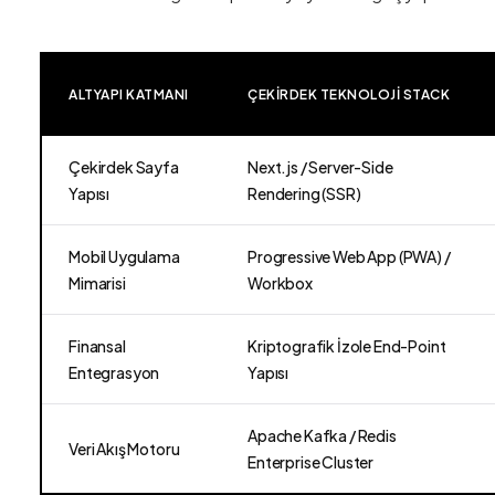
ALTYAPI KATMANI
ÇEKIRDEK TEKNOLOJI STACK
Çekirdek Sayfa
Next.js / Server-Side
Yapısı
Rendering (SSR)
Mobil Uygulama
Progressive Web App (PWA) /
Mimarisi
Workbox
Finansal
Kriptografik İzole End-Point
Entegrasyon
Yapısı
Apache Kafka / Redis
Veri Akış Motoru
Enterprise Cluster