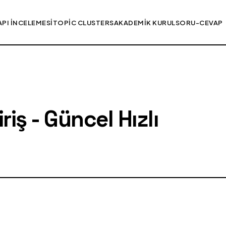
API İNCELEMESI
TOPIC CLUSTERS
AKADEMIK KURUL
SORU-CEVAP
iş - Güncel Hızlı