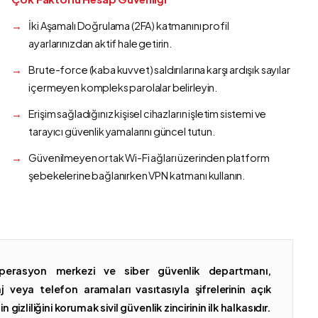
İki Aşamalı Doğrulama (2FA) katmanını profil
ayarlarınızdan aktif hale getirin.
Brute-force (kaba kuvvet) saldırılarına karşı ardışık sayılar
içermeyen kompleks parolalar belirleyin.
Erişim sağladığınız kişisel cihazların işletim sistemi ve
tarayıcı güvenlik yamalarını güncel tutun.
Güvenilmeyen ortak Wi-Fi ağları üzerinden platform
şebekelerine bağlanırken VPN katmanı kullanın.
erasyon merkezi ve siber güvenlik departmanı,
 veya telefon aramaları vasıtasıyla şifrelerinin açık
gizliliğini korumak sivil güvenlik zincirinin ilk halkasıdır.