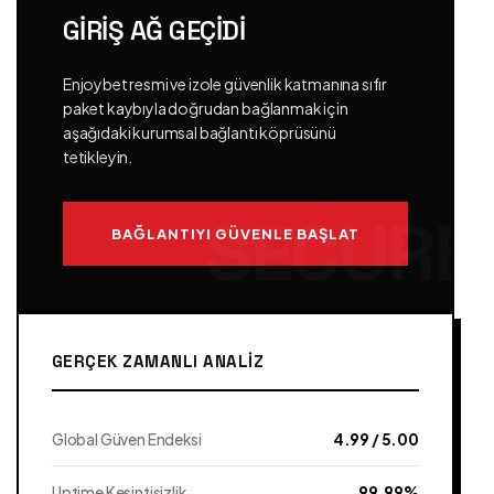
GIRIŞ AĞ GEÇIDI
Enjoybet resmi ve izole güvenlik katmanına sıfır
paket kaybıyla doğrudan bağlanmak için
aşağıdaki kurumsal bağlantı köprüsünü
tetikleyin.
BAĞLANTIYI GÜVENLE BAŞLAT
GERÇEK ZAMANLI ANALIZ
Global Güven Endeksi
4.99 / 5.00
Uptime Kesintisizlik
99.99%