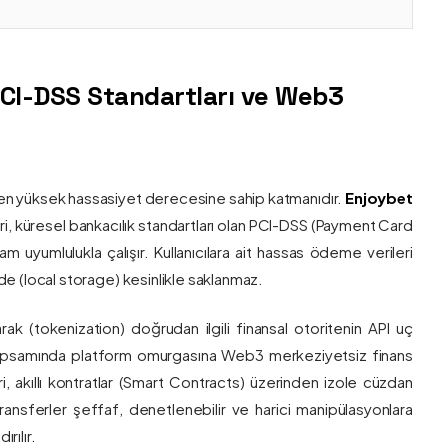
PCI-DSS Standartları ve Web3
nin en yüksek hassasiyet derecesine sahip katmanıdır.
Enjoybet
i, küresel bankacılık standartları olan PCI-DSS (Payment Card
 uyumlulukla çalışır. Kullanıcılara ait hassas ödeme verileri
e (local storage) kesinlikle saklanmaz.
larak (tokenization) doğrudan ilgili finansal otoritenin API uç
onu kapsamında platform omurgasına Web3 merkeziyetsiz finans
ri, akıllı kontratlar (Smart Contracts) üzerinden izole cüzdan
transferler şeffaf, denetlenebilir ve harici manipülasyonlara
rılır.