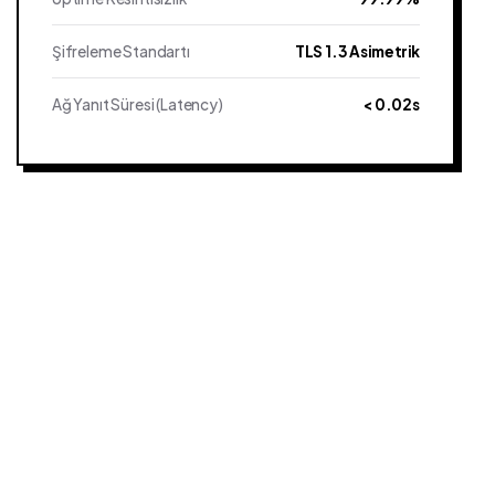
Şifreleme Standartı
TLS 1.3 Asimetrik
Ağ Yanıt Süresi (Latency)
< 0.02s