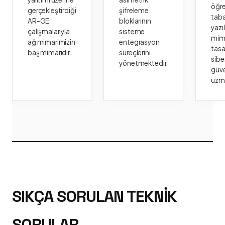
öğr
gerçekleştirdiği
şifreleme
taba
AR-GE
bloklarının
yazı
çalışmalarıyla
sisteme
mima
ağ mimarimizin
entegrasyon
tasa
baş mimarıdır.
süreçlerini
sibe
yönetmektedir.
güve
uzm
SIKÇA SORULAN TEKNIK
SORULAR