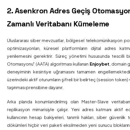
2. Asenkron Adres Geçiş Otomasyo
Zamanlı Veritabanı Kümeleme
Uluslararası siber mevzuatlar, bölgesel telekomünikasyon poli
optimizasyonları, küresel platformların dijital adres katmanl
yenilemesini gerektirir. Süreç yönetimi hususunda tescilli
Otomasyonu" (AATA) algoritması kullanan
Enjoybet
, domain g
deneyiminin kesintiye uğramasını tamamen engellemekted
üzerindeki aktif oturumların şifreli bir belirteç (session token)
taşınması prensibine dayanır.
Arka planda konumlandırılmış olan Master-Slave veritaban
replikasyon mimarisiyle çalışır. Yeni adres katmanı aktif edi
kullanıcının hesap bakiyeleri, tanımlı hakları, siber güvenlik
dökümleri hiçbir veri paketi eksilmeden yeni sunucu blokların