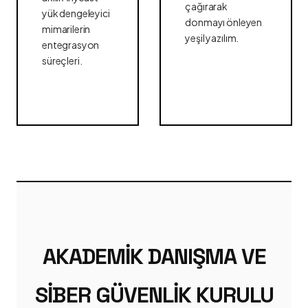
çağırarak
yük dengeleyici
donmayı önleyen
mimarilerin
yeşil yazılım.
entegrasyon
süreçleri.
AKADEMIK DANIŞMA VE
SIBER GÜVENLIK KURULU