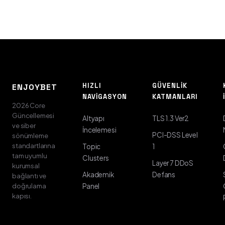
HIZLI
GÜVENLIK
ENJOYBET
NAVIGASYON
KATMANLARI
2026 Core
Güncellemesi
Altyapı
TLS 1.3 Ver2
ve siber
İncelemesi
PCI-DSS Level
sönümleme
standartlarına
Topic
1
tam uyumlu
Clusters
Layer 7 DDoS
kurumsal
Akademik
Defans
bağlantı ve
doğrulama
Panel
kapısı.