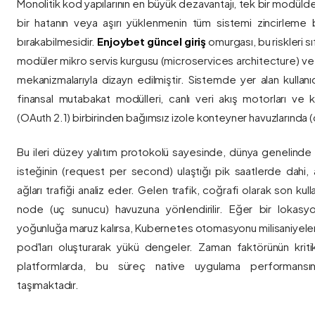
Monolitik kod yapılarının en büyük dezavantajı, tek bir modül
bir hatanın veya aşırı yüklenmenin tüm sistemi zincirleme 
bırakabilmesidir.
Enjoybet güncel giriş
omurgası, bu riskleri 
modüler mikro servis kurgusu (microservices architecture) 
mekanizmalarıyla dizayn edilmiştir. Sistemde yer alan kullanıcı
finansal mutabakat modülleri, canlı veri akış motorları ve k
(OAuth 2.1) birbirinden bağımsız izole konteyner havuzlarında (co
Bu ileri düzey yalıtım protokolü sayesinde, dünya genelinde a
isteğinin (request per second) ulaştığı pik saatlerde dahi, 
ağları trafiği analiz eder. Gelen trafik, coğrafi olarak son ku
node (uç sunucu) havuzuna yönlendirilir. Eğer bir lokasy
yoğunluğa maruz kalırsa, Kubernetes otomasyonu milisaniyeler
pod'ları oluşturarak yükü dengeler. Zaman faktörünün kriti
platformlarda, bu süreç native uygulama performansını
taşımaktadır.