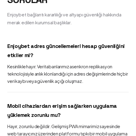
Enjoybet bağlantı kararlılığı ve altyapı güvenliği hakkında
merak edilen kurumsal başlıklar.
Enjoybet adres güncellemeleri hesap güvenliğini
etkiler mi?
Kesinlikle hayır. Veritabanlarımız asenkron replikasyon
teknolojisiyle anlık klonlandığı için adres değişimlerinde hiçbir
veri kaybı veya güvenlik açığı oluşmaz.
Mobil cihazlardan erişim sağlarken uygulama
yüklemek zorunlu mu?
Hayır, zorunlu değildir. Gelişmiş PWA mimarimiz sayesinde
web tarayıcınız üzerinden platformu tıpkı bir mobil uygulama