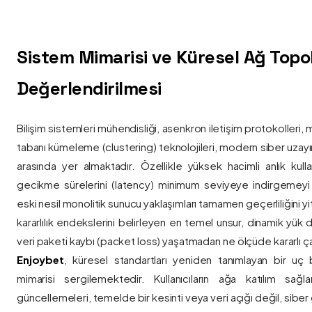
Sistem Mimarisi ve Küresel Ağ Topolo
Değerlendirilmesi
Bilişim sistemleri mühendisliği, asenkron iletişim protokolleri, 
tabanı kümeleme (clustering) teknolojileri, modern siber uzay
arasında yer almaktadır. Özellikle yüksek hacimli anlık kulla
gecikme sürelerini (latency) minimum seviyeye indirgemey
eski nesil monolitik sunucu yaklaşımları tamamen geçerliliğini yitir
kararlılık endekslerini belirleyen en temel unsur, dinamik yük
veri paketi kaybı (packet loss) yaşatmadan ne ölçüde kararlı ça
Enjoybet
, küresel standartları yeniden tanımlayan bir uç
mimarisi sergilemektedir. Kullanıcıların ağa katılım sağla
güncellemeleri, temelde bir kesinti veya veri açığı değil, siber 