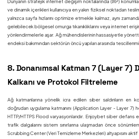
Dünyanın stratejik internet değişim noktalarında (IXP) konumlan
ve dinamik içerikleri kullanıcıya en yakın fiziksel noktadan tesl
yalnızca sayfa hızlarını optimize etmekle kalmaz, aynı zama
gelebilecek bölgesel omurga tıkanıklıklarını veya internet eriş
yönlendirmelerle aşar. Ağ mühendislerinin hassasiyetle yönettiği
endeksi bakımından sektörün öncü yapıları arasında tescillenmiş
8. Donanımsal Katman 7 (Layer 7)
Kalkanı ve Protokol Filtreleme
Ağ katmanlarına yönelik icra edilen siber saldırıların en ko
doğrudan uygulama katmanını (Application Layer - Layer 7) h
HTTP/HTTPS Flood varyasyonlarıdır. Enjoybet siber defans ekip
trafik dalgalarını sistem sınırlarına ulaşmadan önce sönüml
Scrubbing Center (Veri Temizleme Merkezleri) altyapısını aktif