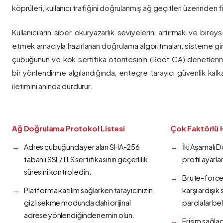
köprüleri, kullanıcı trafiğini doğrulanmış ağ geçitleri üzerinden fi
Kullanıcıların siber okuryazarlık seviyelerini artırmak ve bireys
etmek amacıyla hazırlanan doğrulama algoritmaları, sisteme gir
çubuğunun ve kök sertifika otoritesinin (Root CA) denetlenmes
bir yönlendirme algılandığında, entegre tarayıcı güvenlik kalk
iletimini anında durdurur.
Ağ Doğrulama Protokol Listesi
Çok Faktörlü 
Adres çubuğunda yer alan SHA-256
İki Aşamalı 
tabanlı SSL/TLS sertifikasının geçerlilik
profil ayarla
süresini kontrol edin.
Brute-force 
Platforma katılım sağlarken tarayıcınızın
karşı ardışı
gizli sekme modunda dahi orijinal
parolalar bel
adrese yönlendiğinden emin olun.
Erişim sağlad