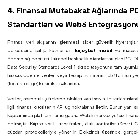
4. Finansal Mutabakat Ağlarında P
Standartları ve Web3 Entegrasyon
Finansal veri akışlarının işlenmesi, siber güvenlik hiyerarşi
derecesine sahip katmanıdır.
Enjoybet mobil
ve masaüstü
ödeme ağ geçitleri, küresel bankacılık standartları olan PCI-
Data Security Standard) Level 1 akreditasyonuna tam uyumlulukla
hassas ödeme verileri veya hesap numaraları, platformun ye
(local storage) kesinlikle saklanmaz.
Veriler, asimetrik şifreleme blokları vasıtasıyla tokenlaştırıl
ilgili finansal otoritenin API uç noktalarına iletilir. Bunun yanı
kapsamında platform omurgasına Web3 merkeziyetsiz finans
edilmiştir. Kripto varlık transferleri, akıllı kontratlar (Smar
cüzdan protokolleriyle yönetilir. Blokzincir üzerinde gerçe