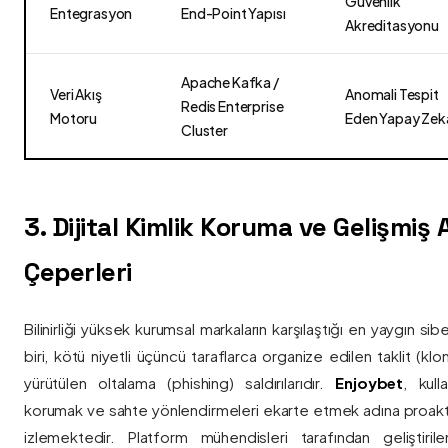
Güvenlik
Entegrasyon
End-Point Yapısı
Akreditasyonu
Apache Kafka /
Veri Akış
Anomali Tespit
Redis Enterprise
Motoru
Eden Yapay Zek
Cluster
3. Dijital Kimlik Koruma ve Gelişmiş
Çeperleri
Bilinirliği yüksek kurumsal markaların karşılaştığı en yaygın si
biri, kötü niyetli üçüncü taraflarca organize edilen taklit (kl
yürütülen oltalama (phishing) saldırılarıdır.
Enjoybet
, kulla
korumak ve sahte yönlendirmeleri ekarte etmek adına proaktif 
izlemektedir. Platform mühendisleri tarafından geliştiri