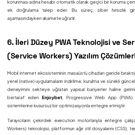
korunması adına hesabı otomatik olarak geçici bir koruma çemb
ek doğrulama talep eder. Bu süreç, siber hırsızlık gir
aşamasındayken akamete uğratır.
6. İleri Düzey PWA Teknolojisi ve Serv
(Service Workers) Yazılım Çözümler
Mobil internet ekosisteminin masaüstü cihazları geride bırak
yerel (native) uygulamaların indirilme, kurulma ve sürekli günce
deneyimini sekteye uğratan yapısal bariyerler haline gelm
bertaraf eden
Enjoybet
, Progressive Web App (PWA) mim
sistemlerine kusursuz bir optimizasyonla entegre etmiştir.
Tarayıcıların çekirdek execution motorlarıyla entegre çalışa
Workers) teknolojisi, platformun ağır stil dosyalarını (CSS), t