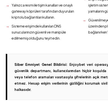
Yalnızca resmi iletişim kanalları ve onaylı
işletim siste
gateway köprüleri tarafından duyurulan
yamalarını g
kriptolu bağlantıları kullanın.
Güvenilmeyen
Sisteme erişimde kullanılan DNS
üzerinden p
sunucularınızın güvenli ve manipüle
bağlanırken 
edilmemiş olduğunu teyit edin.
Siber Emniyet Genel Bildirisi:
Enjoybet veri operasy
güvenlik departmanı, kullanıcılarından hiçbir koşuld
veya telefon aramaları vasıtasıyla şifrelerinin açık metn
etmez. Hesap erişim verilerinin gizliliğini korumak sivil 
halkasıdır.