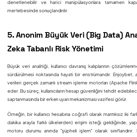
denetlenebilir ve harici manipülasyonlara tamamen kapa
mertebesinde sonuçlandırılır.
5. Anonim Büyük Veri (Big Data) Ana
Zeka Tabanlı Risk Yönetimi
Büyük veri analitiği, kullanıcı davranış kalıplarının çözümlenm
sürdürülmesi noktasında hayati bir enstrümandır. Enjoybet,
verileri gerçek zamanlı stream işleme motorları (Apache Flink /
eder. Bu süreç, kullanıcıların hesap güvenliğini tehdit edebile
saptanmasında bir erken uyarı mekanizması vazifesi görür.
Örneğin, bir kullanıcı hesabına coğrafi olarak mantıksız iki fa
dakika arayla farklı ülkelerden) erişim isteği geldiğinde, yap
motoru durumu anında "şüpheli işlem" olarak sınıflandırır. Si