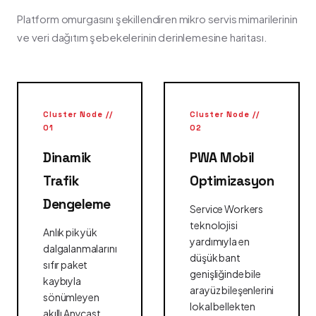
Platform omurgasını şekillendiren mikro servis mimarilerinin
ve veri dağıtım şebekelerinin derinlemesine haritası.
Cluster Node //
Cluster Node //
01
02
Dinamik
PWA Mobil
Trafik
Optimizasyon
Dengeleme
Service Workers
teknolojisi
Anlık pik yük
yardımıyla en
dalgalanmalarını
düşük bant
sıfır paket
genişliğinde bile
kaybıyla
arayüz bileşenlerini
sönümleyen
lokal bellekten
akıllı Anycast