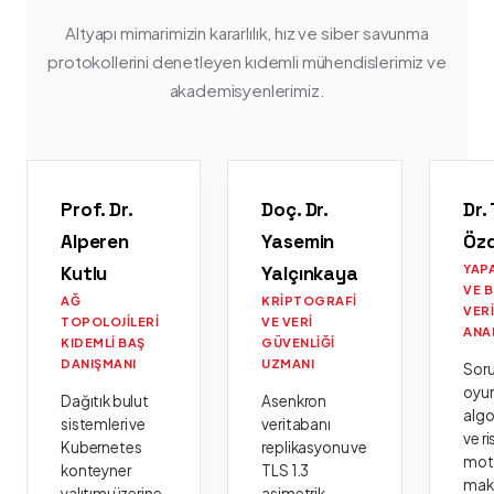
Altyapı mimarimizin kararlılık, hız ve siber savunma
protokollerini denetleyen kıdemli mühendislerimiz ve
akademisyenlerimiz.
Prof. Dr.
Doç. Dr.
Dr.
Alperen
Yasemin
Öz
Kutlu
Yalçınkaya
YAP
VE 
AĞ
KRIPTOGRAFI
VER
TOPOLOJILERI
VE VERI
ANA
KIDEMLI BAŞ
GÜVENLIĞI
DANIŞMANI
UZMANI
Sor
oyu
Dağıtık bulut
Asenkron
algo
sistemleri ve
veritabanı
ve ri
Kubernetes
replikasyonu ve
moto
konteyner
TLS 1.3
mak
yalıtımı üzerine
asimetrik