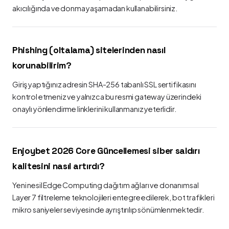
akıcılığında ve donma yaşamadan kullanabilirsiniz.
Phishing (oltalama) sitelerinden nasıl
korunabilirim?
Giriş yaptığınız adresin SHA-256 tabanlı SSL sertifikasını
kontrol etmeniz ve yalnızca bu resmi gateway üzerindeki
onaylı yönlendirme linklerini kullanmanız yeterlidir.
Enjoybet 2026 Core Güncellemesi siber saldırı
kalitesini nasıl artırdı?
Yeni nesil Edge Computing dağıtım ağları ve donanımsal
Layer 7 filtreleme teknolojileri entegre edilerek, bot trafikleri
mikro saniyeler seviyesinde ayrıştırılıp sönümlenmektedir.