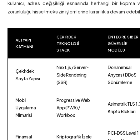
kullanıcı, adres değişikliği esnasında herhangi bir kopma
zorunluluğu hissetmeksizin işlemlerine kararlılıkla devam edebili
ÇEKIRDEK
ENTEGRE SIBER
ALTYAPI
TEKNOLOJI
GÜVENLIK
KATMANI
STACK
MODÜLÜ
Next.js / Server-
Donanımsal
Çekirdek
Side Rendering
Anycast DDoS
Sayfa Yapısı
(SSR)
Sönümleme
Mobil
Progressive Web
Asimetrik TLS 1.
Uygulama
App (PWA) /
Kripto Blokları
Mimarisi
Workbox
PCI-DSS Level 1
Finansal
Kriptografik İzole