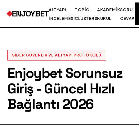
ALTYAPI
TOPIC
AKADEMIK
SORU-
ENJOYBET
İNCELEMESI
CLUSTERS
KURUL
CEVAP
SIBER GÜVENLIK VE ALTYAPI PROTOKOLÜ
Enjoybet Sorunsuz
Giriş - Güncel Hızlı
Bağlantı 2026