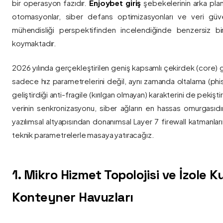
bir operasyon fazıdır.
Enjoybet giriş
şebekelerinin arka pla
otomasyonlar, siber defans optimizasyonları ve veri güvenl
mühendisliği perspektifinden incelendiğinde benzersiz bi
koymaktadır.
2026 yılında gerçekleştirilen geniş kapsamlı çekirdek (core) 
sadece hız parametrelerini değil, aynı zamanda oltalama (phis
geliştirdiği anti-fragile (kırılgan olmayan) karakterini de pekişti
verinin senkronizasyonu, siber ağların en hassas omurgasıdı
yazılımsal altyapısından donanımsal Layer 7 firewall katmanla
teknik parametrelerle masaya yatıracağız.
1. Mikro Hizmet Topolojisi ve İzole 
Konteyner Havuzları