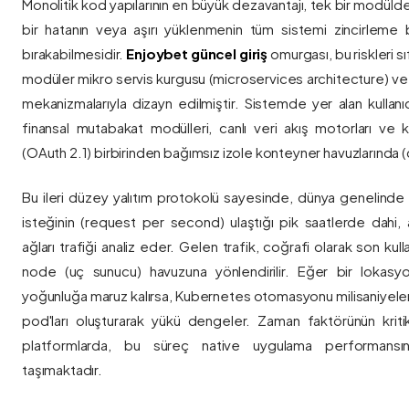
Monolitik kod yapılarının en büyük dezavantajı, tek bir modül
bir hatanın veya aşırı yüklenmenin tüm sistemi zincirleme 
bırakabilmesidir.
Enjoybet güncel giriş
omurgası, bu riskleri 
modüler mikro servis kurgusu (microservices architecture) 
mekanizmalarıyla dizayn edilmiştir. Sistemde yer alan kullanıcı
finansal mutabakat modülleri, canlı veri akış motorları ve k
(OAuth 2.1) birbirinden bağımsız izole konteyner havuzlarında (co
Bu ileri düzey yalıtım protokolü sayesinde, dünya genelinde a
isteğinin (request per second) ulaştığı pik saatlerde dahi, 
ağları trafiği analiz eder. Gelen trafik, coğrafi olarak son ku
node (uç sunucu) havuzuna yönlendirilir. Eğer bir lokasy
yoğunluğa maruz kalırsa, Kubernetes otomasyonu milisaniyeler
pod'ları oluşturarak yükü dengeler. Zaman faktörünün kriti
platformlarda, bu süreç native uygulama performansını
taşımaktadır.