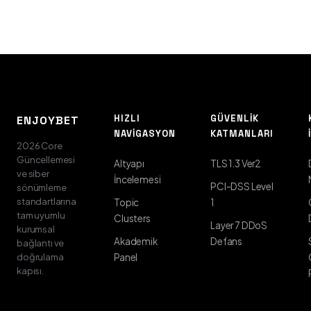
HIZLI
GÜVENLIK
ENJOYBET
NAVIGASYON
KATMANLARI
2026 Core
Güncellemesi
Altyapı
TLS 1.3 Ver2
ve siber
İncelemesi
PCI-DSS Level
sönümleme
standartlarına
Topic
1
tam uyumlu
Clusters
Layer 7 DDoS
kurumsal
Akademik
Defans
bağlantı ve
doğrulama
Panel
kapısı.