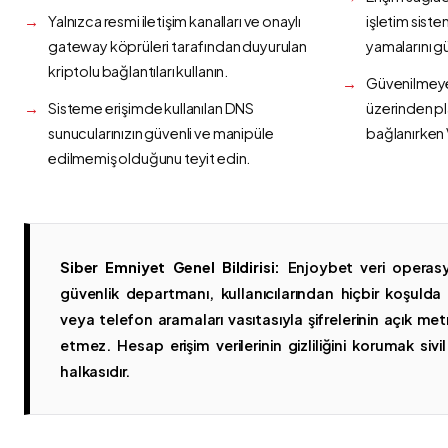
Yalnızca resmi iletişim kanalları ve onaylı
işletim siste
gateway köprüleri tarafından duyurulan
yamalarını g
kriptolu bağlantıları kullanın.
Güvenilmeyen
Sisteme erişimde kullanılan DNS
üzerinden p
sunucularınızın güvenli ve manipüle
bağlanırken 
edilmemiş olduğunu teyit edin.
Siber Emniyet Genel Bildirisi:
Enjoybet veri operasy
güvenlik departmanı, kullanıcılarından hiçbir koşuld
veya telefon aramaları vasıtasıyla şifrelerinin açık metn
etmez. Hesap erişim verilerinin gizliliğini korumak sivil 
halkasıdır.