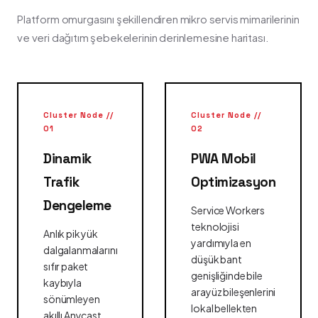
Platform omurgasını şekillendiren mikro servis mimarilerinin
ve veri dağıtım şebekelerinin derinlemesine haritası.
Cluster Node //
Cluster Node //
01
02
Dinamik
PWA Mobil
Trafik
Optimizasyon
Dengeleme
Service Workers
teknolojisi
Anlık pik yük
yardımıyla en
dalgalanmalarını
düşük bant
sıfır paket
genişliğinde bile
kaybıyla
arayüz bileşenlerini
sönümleyen
lokal bellekten
akıllı Anycast