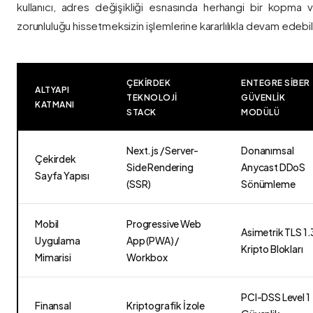
kullanıcı, adres değişikliği esnasında herhangi bir kopma
zorunluluğu hissetmeksizin işlemlerine kararlılıkla devam edebili
ÇEKIRDEK
ENTEGRE SIBER
ALTYAPI
TEKNOLOJI
GÜVENLIK
KATMANI
STACK
MODÜLÜ
Next.js / Server-
Donanımsal
Çekirdek
Side Rendering
Anycast DDoS
Sayfa Yapısı
(SSR)
Sönümleme
Mobil
Progressive Web
Asimetrik TLS 1.
Uygulama
App (PWA) /
Kripto Blokları
Mimarisi
Workbox
PCI-DSS Level 1
Finansal
Kriptografik İzole