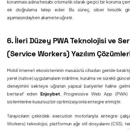
korunması adına hesabı otomatik olarak geçici bir koruma çemb
ek doğrulama talep eder. Bu süreç, siber hırsızlık gir
aşamasındayken akamete uğratır.
6. İleri Düzey PWA Teknolojisi ve Serv
(Service Workers) Yazılım Çözümler
Mobil internet ekosisteminin masaüstü cihazları geride bırak
yerel (native) uygulamaların indirilme, kurulma ve sürekli günce
deneyimini sekteye uğratan yapısal bariyerler haline gelm
bertaraf eden
Enjoybet
, Progressive Web App (PWA) mim
sistemlerine kusursuz bir optimizasyonla entegre etmiştir.
Tarayıcıların çekirdek execution motorlarıyla entegre çalışa
Workers) teknolojisi, platformun ağır stil dosyalarını (CSS), t