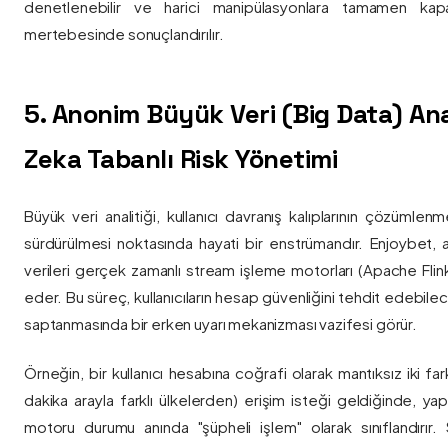
denetlenebilir ve harici manipülasyonlara tamamen kapa
mertebesinde sonuçlandırılır.
5. Anonim Büyük Veri (Big Data) Ana
Zeka Tabanlı Risk Yönetimi
Büyük veri analitiği, kullanıcı davranış kalıplarının çözümlenm
sürdürülmesi noktasında hayati bir enstrümandır. Enjoybet,
verileri gerçek zamanlı stream işleme motorları (Apache Flink /
eder. Bu süreç, kullanıcıların hesap güvenliğini tehdit edebile
saptanmasında bir erken uyarı mekanizması vazifesi görür.
Örneğin, bir kullanıcı hesabına coğrafi olarak mantıksız iki fa
dakika arayla farklı ülkelerden) erişim isteği geldiğinde, yap
motoru durumu anında "şüpheli işlem" olarak sınıflandırır. Si