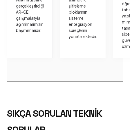
öğr
gerçekleştirdiği
şifreleme
taba
AR-GE
bloklarının
yazı
çalışmalarıyla
sisteme
mima
ağ mimarimizin
entegrasyon
tasa
baş mimarıdır.
süreçlerini
sibe
yönetmektedir.
güve
uzm
SIKÇA SORULAN TEKNIK
SORULAR