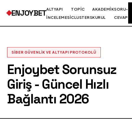
ALTYAPI
TOPIC
AKADEMIK
SORU-
ENJOYBET
İNCELEMESI
CLUSTERS
KURUL
CEVAP
SIBER GÜVENLIK VE ALTYAPI PROTOKOLÜ
Enjoybet Sorunsuz
Giriş - Güncel Hızlı
Bağlantı 2026