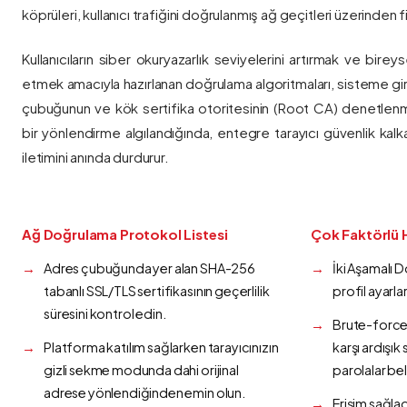
köprüleri, kullanıcı trafiğini doğrulanmış ağ geçitleri üzerinden fi
Kullanıcıların siber okuryazarlık seviyelerini artırmak ve bireys
etmek amacıyla hazırlanan doğrulama algoritmaları, sisteme gir
çubuğunun ve kök sertifika otoritesinin (Root CA) denetlenmes
bir yönlendirme algılandığında, entegre tarayıcı güvenlik kalk
iletimini anında durdurur.
Ağ Doğrulama Protokol Listesi
Çok Faktörlü 
Adres çubuğunda yer alan SHA-256
İki Aşamalı 
tabanlı SSL/TLS sertifikasının geçerlilik
profil ayarla
süresini kontrol edin.
Brute-force 
Platforma katılım sağlarken tarayıcınızın
karşı ardışı
gizli sekme modunda dahi orijinal
parolalar bel
adrese yönlendiğinden emin olun.
Erişim sağlad