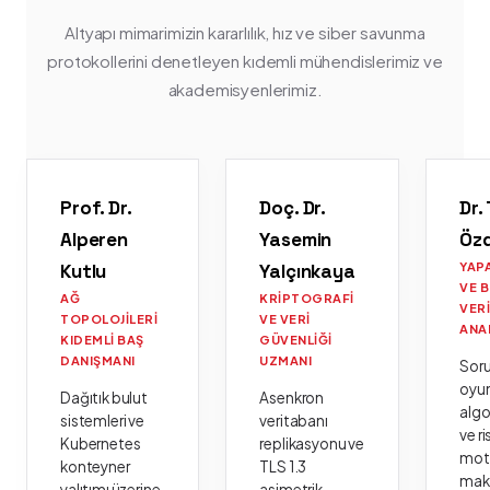
Altyapı mimarimizin kararlılık, hız ve siber savunma
protokollerini denetleyen kıdemli mühendislerimiz ve
akademisyenlerimiz.
Prof. Dr.
Doç. Dr.
Dr.
Alperen
Yasemin
Öz
Kutlu
Yalçınkaya
YAP
VE 
AĞ
KRIPTOGRAFI
VER
TOPOLOJILERI
VE VERI
ANA
KIDEMLI BAŞ
GÜVENLIĞI
DANIŞMANI
UZMANI
Sor
oyu
Dağıtık bulut
Asenkron
algo
sistemleri ve
veritabanı
ve ri
Kubernetes
replikasyonu ve
moto
konteyner
TLS 1.3
mak
yalıtımı üzerine
asimetrik