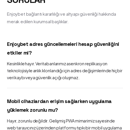
Enjoybet bağlantı kararlılığı ve altyapı güvenliği hakkında
merak edilen kurumsal başlıklar.
Enjoybet adres güncellemeleri hesap güvenliğini
etkiler mi?
Kesinlikle hayır. Veritabanlarımız asenkron replikasyon
teknolojisiyle anlık klonlandığı için adres değişimlerinde hiçbir
veri kaybı veya güvenlik açığı oluşmaz.
Mobil cihazlardan erişim sağlarken uygulama
yüklemek zorunlu mu?
Hayır, zorunlu değildir. Gelişmiş PWA mimarimiz sayesinde
web tarayıcınız üzerinden platformu tıpkı bir mobil uygulama