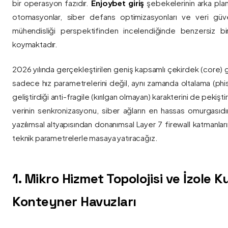
bir operasyon fazıdır.
Enjoybet giriş
şebekelerinin arka pla
otomasyonlar, siber defans optimizasyonları ve veri güvenl
mühendisliği perspektifinden incelendiğinde benzersiz bi
koymaktadır.
2026 yılında gerçekleştirilen geniş kapsamlı çekirdek (core) 
sadece hız parametrelerini değil, aynı zamanda oltalama (phis
geliştirdiği anti-fragile (kırılgan olmayan) karakterini de pekişti
verinin senkronizasyonu, siber ağların en hassas omurgasıdı
yazılımsal altyapısından donanımsal Layer 7 firewall katmanla
teknik parametrelerle masaya yatıracağız.
1. Mikro Hizmet Topolojisi ve İzole 
Konteyner Havuzları