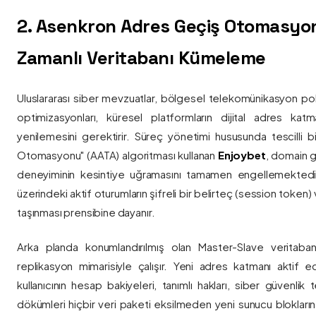
2. Asenkron Adres Geçiş Otomasyo
Zamanlı Veritabanı Kümeleme
Uluslararası siber mevzuatlar, bölgesel telekomünikasyon poli
optimizasyonları, küresel platformların dijital adres katmanl
yenilemesini gerektirir. Süreç yönetimi hususunda tescilli
Otomasyonu" (AATA) algoritması kullanan
Enjoybet
, domain g
deneyiminin kesintiye uğramasını tamamen engellemekted
üzerindeki aktif oturumların şifreli bir belirteç (session token)
taşınması prensibine dayanır.
Arka planda konumlandırılmış olan Master-Slave veritaban
replikasyon mimarisiyle çalışır. Yeni adres katmanı aktif edi
kullanıcının hesap bakiyeleri, tanımlı hakları, siber güvenlik
dökümleri hiçbir veri paketi eksilmeden yeni sunucu blokların