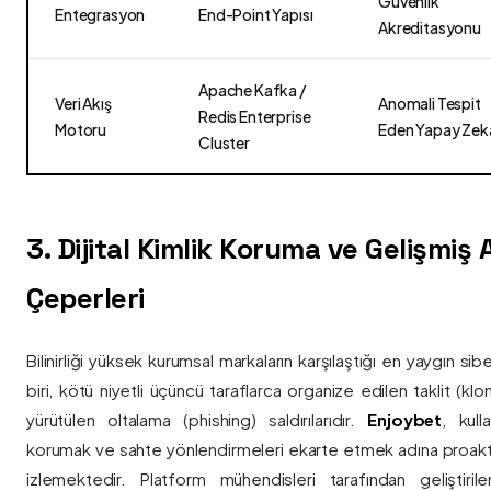
Güvenlik
Entegrasyon
End-Point Yapısı
Akreditasyonu
Apache Kafka /
Veri Akış
Anomali Tespit
Redis Enterprise
Motoru
Eden Yapay Zek
Cluster
3. Dijital Kimlik Koruma ve Gelişmiş
Çeperleri
Bilinirliği yüksek kurumsal markaların karşılaştığı en yaygın si
biri, kötü niyetli üçüncü taraflarca organize edilen taklit (kl
yürütülen oltalama (phishing) saldırılarıdır.
Enjoybet
, kulla
korumak ve sahte yönlendirmeleri ekarte etmek adına proaktif 
izlemektedir. Platform mühendisleri tarafından geliştiri