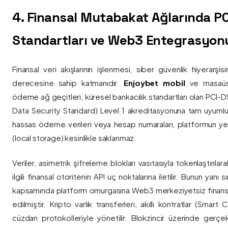
4. Finansal Mutabakat Ağlarında P
Standartları ve Web3 Entegrasyon
Finansal veri akışlarının işlenmesi, siber güvenlik hiyerarşi
derecesine sahip katmanıdır.
Enjoybet mobil
ve masaüstü
ödeme ağ geçitleri, küresel bankacılık standartları olan PCI-
Data Security Standard) Level 1 akreditasyonuna tam uyumlulukla
hassas ödeme verileri veya hesap numaraları, platformun ye
(local storage) kesinlikle saklanmaz.
Veriler, asimetrik şifreleme blokları vasıtasıyla tokenlaştırıl
ilgili finansal otoritenin API uç noktalarına iletilir. Bunun yanı
kapsamında platform omurgasına Web3 merkeziyetsiz finans
edilmiştir. Kripto varlık transferleri, akıllı kontratlar (Smar
cüzdan protokolleriyle yönetilir. Blokzincir üzerinde gerçe