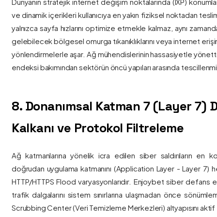
Dünyanın stratejik internet değişim noktalarında (IXP) konumlan
ve dinamik içerikleri kullanıcıya en yakın fiziksel noktadan tesl
yalnızca sayfa hızlarını optimize etmekle kalmaz, aynı zama
gelebilecek bölgesel omurga tıkanıklıklarını veya internet eriş
yönlendirmelerle aşar. Ağ mühendislerinin hassasiyetle yönettiği
endeksi bakımından sektörün öncü yapıları arasında tescillenmiş
8. Donanımsal Katman 7 (Layer 7)
Kalkanı ve Protokol Filtreleme
Ağ katmanlarına yönelik icra edilen siber saldırıların en ko
doğrudan uygulama katmanını (Application Layer - Layer 7) h
HTTP/HTTPS Flood varyasyonlarıdır. Enjoybet siber defans ekip
trafik dalgalarını sistem sınırlarına ulaşmadan önce sönüml
Scrubbing Center (Veri Temizleme Merkezleri) altyapısını aktif