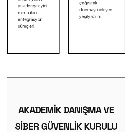
çağırarak
yük dengeleyici
donmayı önleyen
mimarilerin
yeşil yazılım.
entegrasyon
süreçleri.
AKADEMIK DANIŞMA VE
SIBER GÜVENLIK KURULU