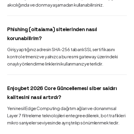
akıcılığında ve donma yaşamadan kullanabilirsiniz.
Phishing (oltalama) sitelerinden nasıl
korunabilirim?
Giriş yaptığınız adresin SHA-256 tabanlı SSL sertifikasını
kontrol etmeniz ve yalnızca bu resmi gateway üzerindeki
onaylı yönlendirme linklerini kullanmanız yeterlidir.
Enjoybet 2026 Core Güncellemesi siber saldırı
kalitesini nasıl artırdı?
Yeni nesil Edge Computing dağıtım ağları ve donanımsal
Layer 7 filtreleme teknolojileri entegre edilerek, bot trafikleri
mikro saniyeler seviyesinde ayrıştırılıp sönümlenmektedir.