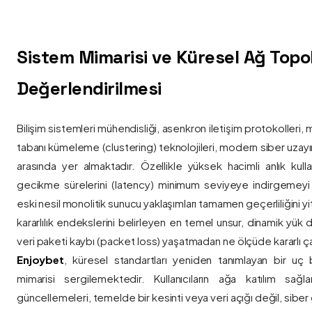
Sistem Mimarisi ve Küresel Ağ Topolo
Değerlendirilmesi
Bilişim sistemleri mühendisliği, asenkron iletişim protokolleri, 
tabanı kümeleme (clustering) teknolojileri, modern siber uzay
arasında yer almaktadır. Özellikle yüksek hacimli anlık kulla
gecikme sürelerini (latency) minimum seviyeye indirgemey
eski nesil monolitik sunucu yaklaşımları tamamen geçerliliğini yitir
kararlılık endekslerini belirleyen en temel unsur, dinamik yük
veri paketi kaybı (packet loss) yaşatmadan ne ölçüde kararlı ça
Enjoybet
, küresel standartları yeniden tanımlayan bir uç
mimarisi sergilemektedir. Kullanıcıların ağa katılım sağla
güncellemeleri, temelde bir kesinti veya veri açığı değil, siber 