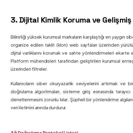
3. Dijital Kimlik Koruma ve Gelişmi
Bilinirliği yüksek kurumsal markaların karşılaştığı en yaygın si
organize edilen taklit (klon) web sayfaları üzerinden yürütül
dijital varlıklarını korumak ve sahte yönlendirmeleri ekarte 
Platform mühendisleri tarafından geliştirilen kurumsal enteg
üzerinden filtreler.
Kullanıcıların siber okuryazarlık seviyelerini artırmak ve 
doğrulama algoritmaları, sisteme giriş esnasında tarayıc
denetlenmesini zorunlu kılar. Şüpheli bir yönlendirme algıla
veri iletimini anında durdurur.
Ağ Doğrulama Protokol Listesi