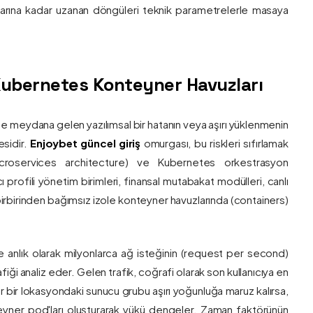
nlarına kadar uzanan döngüleri teknik parametrelerle masaya
e Kubernetes Konteyner Havuzları
de meydana gelen yazılımsal bir hatanın veya aşırı yüklenmenin
esidir.
Enjoybet güncel giriş
omurgası, bu riskleri sıfırlamak
roservices architecture) ve Kubernetes orkestrasyon
ı profili yönetim birimleri, finansal mutabakat modülleri, canlı
 birbirinden bağımsız izole konteyner havuzlarında (containers)
e anlık olarak milyonlarca ağ isteğinin (request per second)
afiği analiz eder. Gelen trafik, coğrafi olarak son kullanıcıya en
r bir lokasyondaki sunucu grubu aşırı yoğunluğa maruz kalırsa,
eyner pod'ları oluşturarak yükü dengeler. Zaman faktörünün