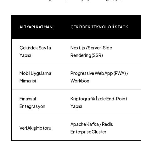
ALTYAPI KATMANI
ÇEKIRDEK TEKNOLOJI STACK
Çekirdek Sayfa
Next.js / Server-Side
Yapısı
Rendering (SSR)
Mobil Uygulama
Progressive Web App (PWA) /
Mimarisi
Workbox
Finansal
Kriptografik İzole End-Point
Entegrasyon
Yapısı
Apache Kafka / Redis
Veri Akış Motoru
Enterprise Cluster