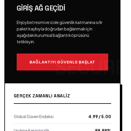
GIRIŞ AĞ GEÇIDI
Enjoybet resmi ve izole güvenlik katmanına sıfır
paket kaybıyla doğrudan bağlanmak için
aşağıdaki kurumsal bağlantı köprüsünü
tetikleyin.
BAĞLANTIYI GÜVENLE BAŞLAT
GERÇEK ZAMANLI ANALIZ
Global Güven Endeksi
4.99 / 5.00
Uptime Kesintisizlik
99.99%