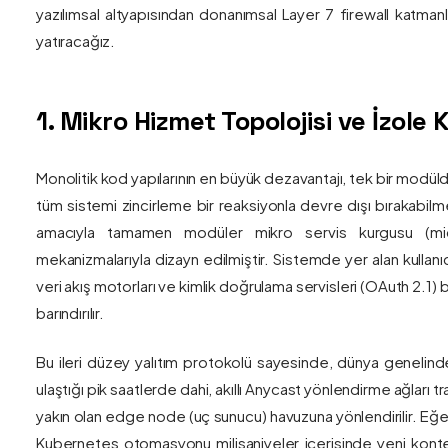
yazılımsal altyapısından donanımsal Layer 7 firewall katma
yatıracağız.
1. Mikro Hizmet Topolojisi ve İzol
Monolitik kod yapılarının en büyük dezavantajı, tek bir modül
tüm sistemi zincirleme bir reaksiyonla devre dışı bırakabilm
amacıyla tamamen modüler mikro servis kurgusu (mic
mekanizmalarıyla dizayn edilmiştir. Sistemde yer alan kullanıc
veri akış motorları ve kimlik doğrulama servisleri (OAuth 2.1)
barındırılır.
Bu ileri düzey yalıtım protokolü sayesinde, dünya genelind
ulaştığı pik saatlerde dahi, akıllı Anycast yönlendirme ağları tr
yakın olan edge node (uç sunucu) havuzuna yönlendirilir. Eğe
Kubernetes otomasyonu milisaniyeler içerisinde yeni kont