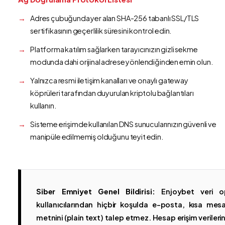
Adres çubuğunda yer alan SHA-256 tabanlı SSL/TLS
sertifikasının geçerlilik süresini kontrol edin.
Platforma katılım sağlarken tarayıcınızın gizli sekme
modunda dahi orijinal adrese yönlendiğinden emin olun.
Yalnızca resmi iletişim kanalları ve onaylı gateway
köprüleri tarafından duyurulan kriptolu bağlantıları
kullanın.
Sisteme erişimde kullanılan DNS sunucularınızın güvenli ve
manipüle edilmemiş olduğunu teyit edin.
Siber Emniyet Genel Bildirisi:
Enjoybet veri op
kullanıcılarından hiçbir koşulda e-posta, kısa mesaj
metnini (plain text) talep etmez. Hesap erişim verilerinin 