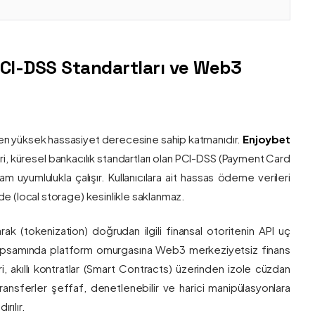
PCI-DSS Standartları ve Web3
nin en yüksek hassasiyet derecesine sahip katmanıdır.
Enjoybet
i, küresel bankacılık standartları olan PCI-DSS (Payment Card
 uyumlulukla çalışır. Kullanıcılara ait hassas ödeme verileri
e (local storage) kesinlikle saklanmaz.
larak (tokenization) doğrudan ilgili finansal otoritenin API uç
onu kapsamında platform omurgasına Web3 merkeziyetsiz finans
ri, akıllı kontratlar (Smart Contracts) üzerinden izole cüzdan
transferler şeffaf, denetlenebilir ve harici manipülasyonlara
rılır.