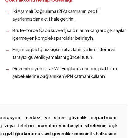
İki Aşamalı Doğrulama (2FA) katmanını profil
ayarlarınızdan aktif hale getirin.
Brute-force (kaba kuvvet) saldırılarına karşı ardışık sayılar
içermeyen kompleks parolalar belirleyin.
Erişim sağladığınız kişisel cihazların işletim sistemi ve
tarayıcı güvenlik yamalarını güncel tutun.
Güvenilmeyen ortak Wi-Fi ağları üzerinden platform
şebekelerine bağlanırken VPN katmanı kullanın.
erasyon merkezi ve siber güvenlik departmanı,
 veya telefon aramaları vasıtasıyla şifrelerinin açık
gizliliğini korumak sivil güvenlik zincirinin ilk halkasıdır.