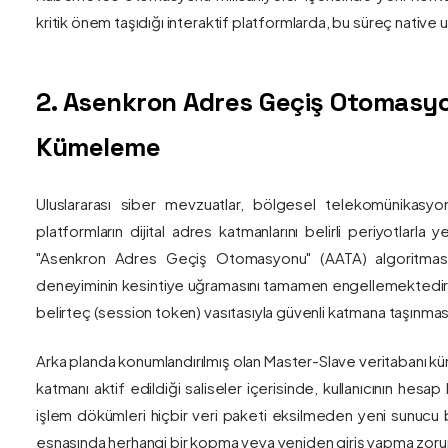
kritik önem taşıdığı interaktif platformlarda, bu süreç nativ
2. Asenkron Adres Geçiş Otomasyo
Kümeleme
Uluslararası siber mevzuatlar, bölgesel telekomünikasyon
platformların dijital adres katmanlarını belirli periyotlarla
"Asenkron Adres Geçiş Otomasyonu" (AATA) algoritmas
deneyiminin kesintiye uğramasını tamamen engellemektedir. S
belirteç (session token) vasıtasıyla güvenli katmana taşınmas
Arka planda konumlandırılmış olan Master-Slave veritabanı küm
katmanı aktif edildiği saliseler içerisinde, kullanıcının hesap
işlem dökümleri hiçbir veri paketi eksilmeden yeni sunucu blo
esnasında herhangi bir kopma veya yeniden giriş yapma zorunlu