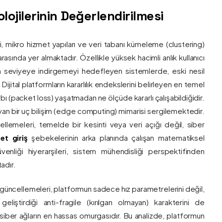
ojilerinin Değerlendirilmesi
ri, mikro hizmet yapıları ve veri tabanı kümeleme (clustering)
asında yer almaktadır. Özellikle yüksek hacimli anlık kullanıcı
um seviyeye indirgemeyi hedefleyen sistemlerde, eski nesil
 Dijital platformların kararlılık endekslerini belirleyen en temel
bı (packet loss) yaşatmadan ne ölçüde kararlı çalışabildiğidir.
ayan bir uç bilişim (edge computing) mimarisi sergilemektedir.
ncellemeleri, temelde bir kesinti veya veri açığı değil, siber
et giriş
şebekelerinin arka planında çalışan matematiksel
enliği hiyerarşileri, sistem mühendisliği perspektifinden
adır.
 güncellemeleri, platformun sadece hız parametrelerini değil,
eliştirdiği anti-fragile (kırılgan olmayan) karakterini de
, siber ağların en hassas omurgasıdır. Bu analizde, platformun