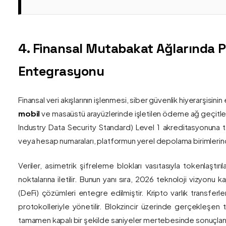
4. Finansal Mutabakat Ağlarında 
Entegrasyonu
Finansal veri akışlarının işlenmesi, siber güvenlik hiyerarşisi
mobil
ve masaüstü arayüzlerinde işletilen ödeme ağ geçitler
Industry Data Security Standard) Level 1 akreditasyonuna tam
veya hesap numaraları, platformun yerel depolama birimlerind
Veriler, asimetrik şifreleme blokları vasıtasıyla tokenlaştırı
noktalarına iletilir. Bunun yanı sıra, 2026 teknoloji vizy
(DeFi) çözümleri entegre edilmiştir. Kripto varlık transferle
protokolleriyle yönetilir. Blokzincir üzerinde gerçekleşen 
tamamen kapalı bir şekilde saniyeler mertebesinde sonuçlandı