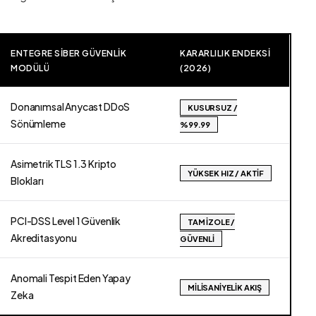
ENTEGRE SIBER GÜVENLIK
KARARLILIK ENDEKSI
MODÜLÜ
(2026)
Donanımsal Anycast DDoS
KUSURSUZ /
Sönümleme
%99.99
Asimetrik TLS 1.3 Kripto
YÜKSEK HIZ / AKTIF
Blokları
PCI-DSS Level 1 Güvenlik
TAM İZOLE /
Akreditasyonu
GÜVENLI
Anomali Tespit Eden Yapay
MILISANIYELIK AKIŞ
Zeka