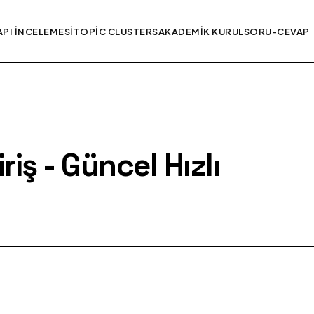
API İNCELEMESI
TOPIC CLUSTERS
AKADEMIK KURUL
SORU-CEVAP
iş - Güncel Hızlı