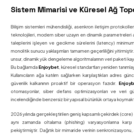
Sistem Mimarisi ve Küresel Ağ Topol
Bilişim sistemleri mühendisliği, asenkron iletişim protokolle
teknolojileri, modern siber uzayın en dinamik parametreleri ar
taleplerini işleyen ve gecikme sürelerini (latency) minim
monolitik sunucu yaklaşımları tamamen geçerliliğini yitirmiştir.
unsur, dinamik yük dengeleme algoritmalarının veri paketi kay
Bu bağlamda
Enjoybet
, küresel standartları yeniden tanıml
Kullanıcıların ağa katılım sağlarken karşılaştıkları adres gü
güvenlik kalkanının proaktif bir operasyon fazıdır.
Enjoyb
otomasyonlar, siber defans optimizasyonları ve veri güv
incelendiğinde benzersiz bir yapısal bütünlük ortaya koymakt
2026 yılında gerçekleştirilen geniş kapsamlı çekirdek (core)
aynı zamanda oltalama (phishing) varyasyonlarına karşı g
pekiştirmiştir. Dağıtık bir mimaride verinin senkronizasyonu