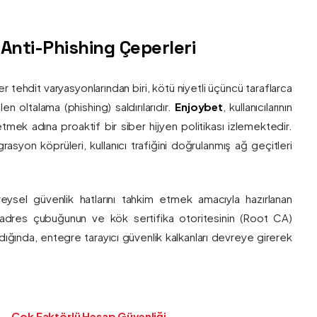
ş Anti-Phishing Çeperleri
ber tehdit varyasyonlarından biri, kötü niyetli üçüncü taraflarca
en oltalama (phishing) saldırılarıdır.
Enjoybet
, kullanıcılarının
etmek adına proaktif bir siber hijyen politikası izlemektedir.
rasyon köprüleri, kullanıcı trafiğini doğrulanmış ağ geçitleri
bireysel güvenlik hatlarını tahkim etmek amacıyla hazırlanan
ı adres çubuğunun ve kök sertifika otoritesinin (Root CA)
ndığında, entegre tarayıcı güvenlik kalkanları devreye girerek
Çok Faktörlü Hesap Güvenliği