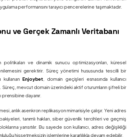
e uygulama performansını tarayıcı pencerelerine taşımaktadır.
nu ve Gerçek Zamanlı Veritabanı
 politikaları ve dinamik sunucu optimizasyonları, küresel
 yenilemesini gerektirir. Süreç yönetimi hususunda tescilli bir
ı kullanan
Enjoybet
, domain geçişleri esnasında kullanıcı
üreç, mevcut domain üzerindeki aktif oturumların şifreli bir
ı prensibine dayanır.
esi, anlık asenkron replikasyon mimarisiyle çalışır. Yeni adres
 bakiyeleri, tanımlı hakları, siber güvenlik tercihleri ve geçmiş
klarına yansıtılır. Bu sayede son kullanıcı, adres değişikliği
luğu hissetmeksizin işlemlerine kararlılıkla devam edebilir.