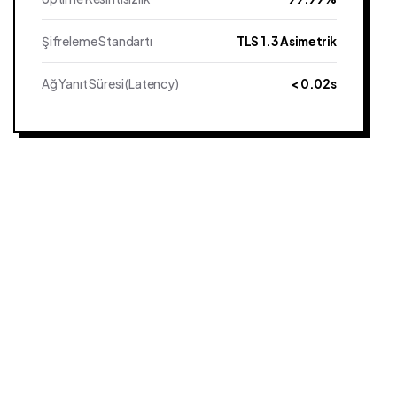
Şifreleme Standartı
TLS 1.3 Asimetrik
Ağ Yanıt Süresi (Latency)
< 0.02s