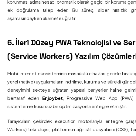
korunması adına hesabı otomatik olarak geçici bir koruma çemb
ek doğrulama talep eder. Bu süreç, siber hırsızlık gir
aşamasındayken akamete uğratır.
6. İleri Düzey PWA Teknolojisi ve Serv
(Service Workers) Yazılım Çözümler
Mobil internet ekosisteminin masaüstü cihazları geride bırak
yerel (native) uygulamaların indirilme, kurulma ve sürekli günce
deneyimini sekteye uğratan yapısal bariyerler haline gelm
bertaraf eden
Enjoybet
, Progressive Web App (PWA) mim
sistemlerine kusursuz bir optimizasyonla entegre etmiştir.
Tarayıcıların çekirdek execution motorlarıyla entegre çalışa
Workers) teknolojisi, platformun ağır stil dosyalarını (CSS), t