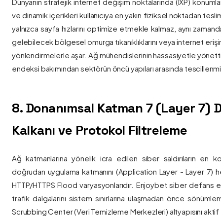
Dünyanın stratejik internet değişim noktalarında (IXP) konumlan
ve dinamik içerikleri kullanıcıya en yakın fiziksel noktadan tesl
yalnızca sayfa hızlarını optimize etmekle kalmaz, aynı zama
gelebilecek bölgesel omurga tıkanıklıklarını veya internet eriş
yönlendirmelerle aşar. Ağ mühendislerinin hassasiyetle yönettiği
endeksi bakımından sektörün öncü yapıları arasında tescillenmiş
8. Donanımsal Katman 7 (Layer 7)
Kalkanı ve Protokol Filtreleme
Ağ katmanlarına yönelik icra edilen siber saldırıların en ko
doğrudan uygulama katmanını (Application Layer - Layer 7) h
HTTP/HTTPS Flood varyasyonlarıdır. Enjoybet siber defans ekip
trafik dalgalarını sistem sınırlarına ulaşmadan önce sönüml
Scrubbing Center (Veri Temizleme Merkezleri) altyapısını aktif