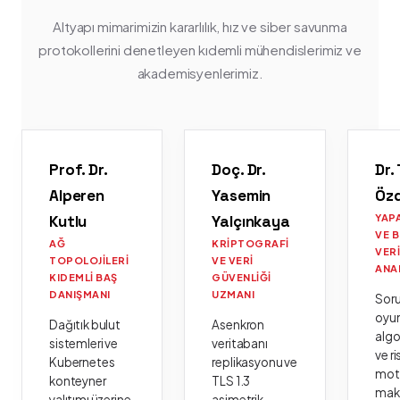
Altyapı mimarimizin kararlılık, hız ve siber savunma
protokollerini denetleyen kıdemli mühendislerimiz ve
akademisyenlerimiz.
Prof. Dr.
Doç. Dr.
Dr.
Alperen
Yasemin
Öz
Kutlu
Yalçınkaya
YAP
VE 
AĞ
KRIPTOGRAFI
VER
TOPOLOJILERI
VE VERI
ANA
KIDEMLI BAŞ
GÜVENLIĞI
DANIŞMANI
UZMANI
Sor
oyu
Dağıtık bulut
Asenkron
algo
sistemleri ve
veritabanı
ve ri
Kubernetes
replikasyonu ve
moto
konteyner
TLS 1.3
mak
yalıtımı üzerine
asimetrik