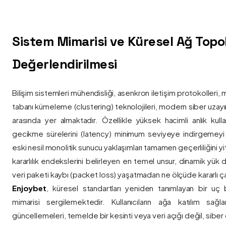
Sistem Mimarisi ve Küresel Ağ Topolo
Değerlendirilmesi
Bilişim sistemleri mühendisliği, asenkron iletişim protokolleri, 
tabanı kümeleme (clustering) teknolojileri, modern siber uzay
arasında yer almaktadır. Özellikle yüksek hacimli anlık kulla
gecikme sürelerini (latency) minimum seviyeye indirgemey
eski nesil monolitik sunucu yaklaşımları tamamen geçerliliğini yitir
kararlılık endekslerini belirleyen en temel unsur, dinamik yük
veri paketi kaybı (packet loss) yaşatmadan ne ölçüde kararlı ça
Enjoybet
, küresel standartları yeniden tanımlayan bir uç
mimarisi sergilemektedir. Kullanıcıların ağa katılım sağla
güncellemeleri, temelde bir kesinti veya veri açığı değil, siber 