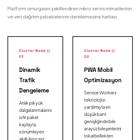
Platform omurgasını şekillendiren mikro servis mimarilerinin
ve veri dağıtım şebekelerinin derinlemesine haritası.
Cluster Node //
Cluster Node //
01
02
Dinamik
PWA Mobil
Trafik
Optimizasyon
Dengeleme
Service Workers
teknolojisi
Anlık pik yük
yardımıyla en
dalgalanmalarını
düşük bant
sıfır paket
genişliğinde bile
kaybıyla
arayüz bileşenlerini
sönümleyen
lokal bellekten
akıllı Anycast