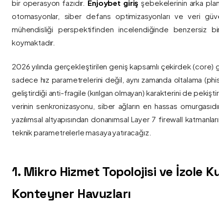
bir operasyon fazıdır.
Enjoybet giriş
şebekelerinin arka pla
otomasyonlar, siber defans optimizasyonları ve veri güvenl
mühendisliği perspektifinden incelendiğinde benzersiz bi
koymaktadır.
2026 yılında gerçekleştirilen geniş kapsamlı çekirdek (core) 
sadece hız parametrelerini değil, aynı zamanda oltalama (phis
geliştirdiği anti-fragile (kırılgan olmayan) karakterini de pekişti
verinin senkronizasyonu, siber ağların en hassas omurgasıdı
yazılımsal altyapısından donanımsal Layer 7 firewall katmanla
teknik parametrelerle masaya yatıracağız.
1. Mikro Hizmet Topolojisi ve İzole 
Konteyner Havuzları