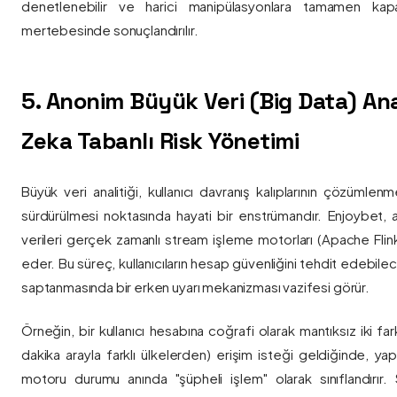
denetlenebilir ve harici manipülasyonlara tamamen kapa
mertebesinde sonuçlandırılır.
5. Anonim Büyük Veri (Big Data) Ana
Zeka Tabanlı Risk Yönetimi
Büyük veri analitiği, kullanıcı davranış kalıplarının çözümlenm
sürdürülmesi noktasında hayati bir enstrümandır. Enjoybet,
verileri gerçek zamanlı stream işleme motorları (Apache Flink /
eder. Bu süreç, kullanıcıların hesap güvenliğini tehdit edebile
saptanmasında bir erken uyarı mekanizması vazifesi görür.
Örneğin, bir kullanıcı hesabına coğrafi olarak mantıksız iki fa
dakika arayla farklı ülkelerden) erişim isteği geldiğinde, yap
motoru durumu anında "şüpheli işlem" olarak sınıflandırır. Si