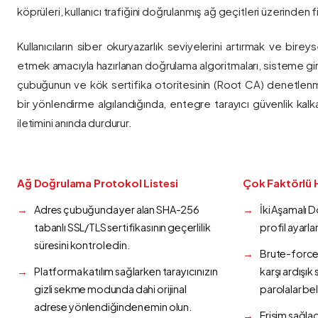
köprüleri, kullanıcı trafiğini doğrulanmış ağ geçitleri üzerinden fi
Kullanıcıların siber okuryazarlık seviyelerini artırmak ve bireys
etmek amacıyla hazırlanan doğrulama algoritmaları, sisteme gir
çubuğunun ve kök sertifika otoritesinin (Root CA) denetlenmes
bir yönlendirme algılandığında, entegre tarayıcı güvenlik kalk
iletimini anında durdurur.
Ağ Doğrulama Protokol Listesi
Çok Faktörlü 
Adres çubuğunda yer alan SHA-256
İki Aşamalı 
tabanlı SSL/TLS sertifikasının geçerlilik
profil ayarla
süresini kontrol edin.
Brute-force 
Platforma katılım sağlarken tarayıcınızın
karşı ardışı
gizli sekme modunda dahi orijinal
parolalar bel
adrese yönlendiğinden emin olun.
Erişim sağlad