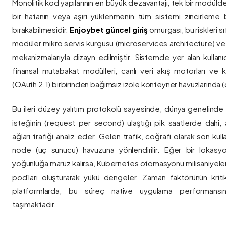
Monolitik kod yapılarının en büyük dezavantajı, tek bir modül
bir hatanın veya aşırı yüklenmenin tüm sistemi zincirleme 
bırakabilmesidir.
Enjoybet güncel giriş
omurgası, bu riskleri 
modüler mikro servis kurgusu (microservices architecture) 
mekanizmalarıyla dizayn edilmiştir. Sistemde yer alan kullanıcı
finansal mutabakat modülleri, canlı veri akış motorları ve k
(OAuth 2.1) birbirinden bağımsız izole konteyner havuzlarında (co
Bu ileri düzey yalıtım protokolü sayesinde, dünya genelinde a
isteğinin (request per second) ulaştığı pik saatlerde dahi, 
ağları trafiği analiz eder. Gelen trafik, coğrafi olarak son ku
node (uç sunucu) havuzuna yönlendirilir. Eğer bir lokasy
yoğunluğa maruz kalırsa, Kubernetes otomasyonu milisaniyeler
pod'ları oluşturarak yükü dengeler. Zaman faktörünün kriti
platformlarda, bu süreç native uygulama performansını
taşımaktadır.