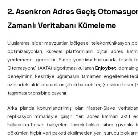
2. Asenkron Adres Geçiş Otomasyo
Zamanlı Veritabanı Kümeleme
Uluslararası siber mevzuatlar, bölgesel telekomünikasyon poli
optimizasyonları, küresel platformların dijital adres katmanl
yenilemesini gerektirir. Süreç yönetimi hususunda tescilli
Otomasyonu" (AATA) algoritması kullanan
Enjoybet
, domain g
deneyiminin kesintiye uğramasını tamamen engellemekted
üzerindeki aktif oturumların şifreli bir belirteç (session token)
taşınması prensibine dayanır.
Arka planda konumlandırılmış olan Master-Slave veritaban
replikasyon mimarisiyle çalışır. Yeni adres katmanı aktif edi
kullanıcının hesap bakiyeleri, tanımlı hakları, siber güvenlik
dökümleri hiçbir veri paketi eksilmeden yeni sunucu blokların