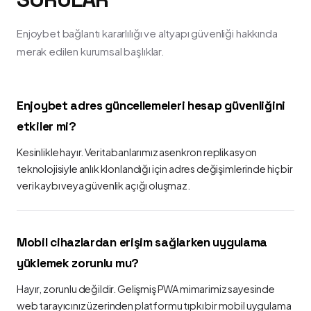
Enjoybet bağlantı kararlılığı ve altyapı güvenliği hakkında
merak edilen kurumsal başlıklar.
Enjoybet adres güncellemeleri hesap güvenliğini
etkiler mi?
Kesinlikle hayır. Veritabanlarımız asenkron replikasyon
teknolojisiyle anlık klonlandığı için adres değişimlerinde hiçbir
veri kaybı veya güvenlik açığı oluşmaz.
Mobil cihazlardan erişim sağlarken uygulama
yüklemek zorunlu mu?
Hayır, zorunlu değildir. Gelişmiş PWA mimarimiz sayesinde
web tarayıcınız üzerinden platformu tıpkı bir mobil uygulama