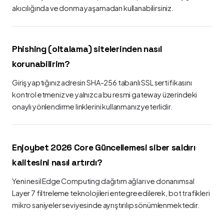
akıcılığında ve donma yaşamadan kullanabilirsiniz.
Phishing (oltalama) sitelerinden nasıl
korunabilirim?
Giriş yaptığınız adresin SHA-256 tabanlı SSL sertifikasını
kontrol etmeniz ve yalnızca bu resmi gateway üzerindeki
onaylı yönlendirme linklerini kullanmanız yeterlidir.
Enjoybet 2026 Core Güncellemesi siber saldırı
kalitesini nasıl artırdı?
Yeni nesil Edge Computing dağıtım ağları ve donanımsal
Layer 7 filtreleme teknolojileri entegre edilerek, bot trafikleri
mikro saniyeler seviyesinde ayrıştırılıp sönümlenmektedir.