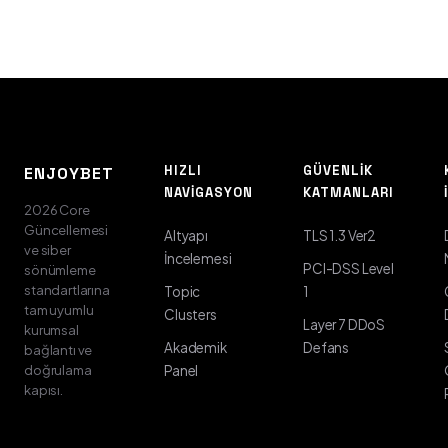
HIZLI
GÜVENLIK
ENJOYBET
NAVIGASYON
KATMANLARI
2026 Core
Güncellemesi
Altyapı
TLS 1.3 Ver2
ve siber
İncelemesi
PCI-DSS Level
sönümleme
standartlarına
Topic
1
tam uyumlu
Clusters
Layer 7 DDoS
kurumsal
Akademik
Defans
bağlantı ve
doğrulama
Panel
kapısı.