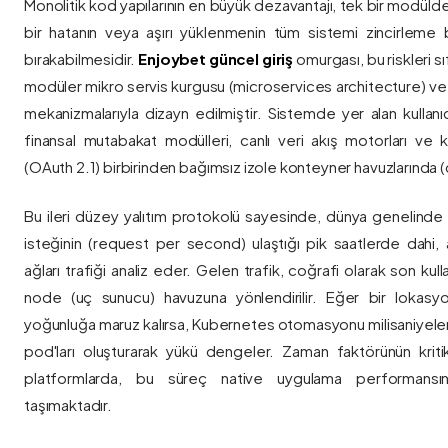
Monolitik kod yapılarının en büyük dezavantajı, tek bir modül
bir hatanın veya aşırı yüklenmenin tüm sistemi zincirleme 
bırakabilmesidir.
Enjoybet güncel giriş
omurgası, bu riskleri 
modüler mikro servis kurgusu (microservices architecture) 
mekanizmalarıyla dizayn edilmiştir. Sistemde yer alan kullanıcı
finansal mutabakat modülleri, canlı veri akış motorları ve k
(OAuth 2.1) birbirinden bağımsız izole konteyner havuzlarında (co
Bu ileri düzey yalıtım protokolü sayesinde, dünya genelinde a
isteğinin (request per second) ulaştığı pik saatlerde dahi, 
ağları trafiği analiz eder. Gelen trafik, coğrafi olarak son ku
node (uç sunucu) havuzuna yönlendirilir. Eğer bir lokasy
yoğunluğa maruz kalırsa, Kubernetes otomasyonu milisaniyeler
pod'ları oluşturarak yükü dengeler. Zaman faktörünün kriti
platformlarda, bu süreç native uygulama performansını
taşımaktadır.