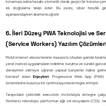
korunması adına hesabı otomatik olarak geçici bir koruma çemb
ek doğrulama talep eder. Bu süreç, siber hırsızlık gir
aşamasındayken akamete uğratır.
6. İleri Düzey PWA Teknolojisi ve Serv
(Service Workers) Yazılım Çözümler
Mobil internet ekosisteminin masaüstü cihazları geride bırak
yerel (native) uygulamaların indirilme, kurulma ve sürekli günce
deneyimini sekteye uğratan yapısal bariyerler haline gelm
bertaraf eden
Enjoybet
, Progressive Web App (PWA) mim
sistemlerine kusursuz bir optimizasyonla entegre etmiştir.
Tarayıcıların çekirdek execution motorlarıyla entegre çalışa
Workers) teknolojisi, platformun ağır stil dosyalarını (CSS), t