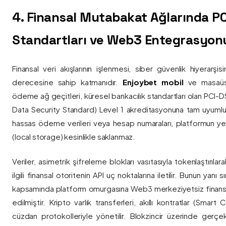
4. Finansal Mutabakat Ağlarında P
Standartları ve Web3 Entegrasyon
Finansal veri akışlarının işlenmesi, siber güvenlik hiyerarşi
derecesine sahip katmanıdır.
Enjoybet mobil
ve masaüstü
ödeme ağ geçitleri, küresel bankacılık standartları olan PCI-
Data Security Standard) Level 1 akreditasyonuna tam uyumlulukla
hassas ödeme verileri veya hesap numaraları, platformun ye
(local storage) kesinlikle saklanmaz.
Veriler, asimetrik şifreleme blokları vasıtasıyla tokenlaştırıl
ilgili finansal otoritenin API uç noktalarına iletilir. Bunun yanı
kapsamında platform omurgasına Web3 merkeziyetsiz finans
edilmiştir. Kripto varlık transferleri, akıllı kontratlar (Smar
cüzdan protokolleriyle yönetilir. Blokzincir üzerinde gerçe