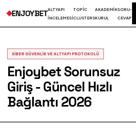
ALTYAPI
TOPIC
AKADEMIK
SORU-
ENJOYBET
İNCELEMESI
CLUSTERS
KURUL
CEVAP
SIBER GÜVENLIK VE ALTYAPI PROTOKOLÜ
Enjoybet Sorunsuz
Giriş - Güncel Hızlı
Bağlantı 2026