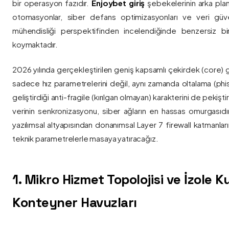
bir operasyon fazıdır.
Enjoybet giriş
şebekelerinin arka pla
otomasyonlar, siber defans optimizasyonları ve veri güvenl
mühendisliği perspektifinden incelendiğinde benzersiz bi
koymaktadır.
2026 yılında gerçekleştirilen geniş kapsamlı çekirdek (core) 
sadece hız parametrelerini değil, aynı zamanda oltalama (phis
geliştirdiği anti-fragile (kırılgan olmayan) karakterini de pekişti
verinin senkronizasyonu, siber ağların en hassas omurgasıdı
yazılımsal altyapısından donanımsal Layer 7 firewall katmanla
teknik parametrelerle masaya yatıracağız.
1. Mikro Hizmet Topolojisi ve İzole 
Konteyner Havuzları