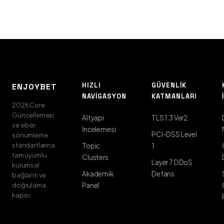
HIZLI
GÜVENLIK
ENJOYBET
NAVIGASYON
KATMANLARI
2026 Core
Güncellemesi
Altyapı
TLS 1.3 Ver2
ve siber
İncelemesi
PCI-DSS Level
sönümleme
standartlarına
Topic
1
tam uyumlu
Clusters
Layer 7 DDoS
kurumsal
Akademik
Defans
bağlantı ve
doğrulama
Panel
kapısı.