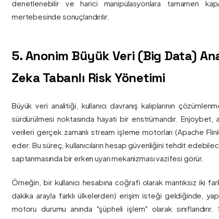
denetlenebilir ve harici manipülasyonlara tamamen kapa
mertebesinde sonuçlandırılır.
5. Anonim Büyük Veri (Big Data) Ana
Zeka Tabanlı Risk Yönetimi
Büyük veri analitiği, kullanıcı davranış kalıplarının çözümlenm
sürdürülmesi noktasında hayati bir enstrümandır. Enjoybet,
verileri gerçek zamanlı stream işleme motorları (Apache Flink /
eder. Bu süreç, kullanıcıların hesap güvenliğini tehdit edebile
saptanmasında bir erken uyarı mekanizması vazifesi görür.
Örneğin, bir kullanıcı hesabına coğrafi olarak mantıksız iki fa
dakika arayla farklı ülkelerden) erişim isteği geldiğinde, yap
motoru durumu anında "şüpheli işlem" olarak sınıflandırır. Si