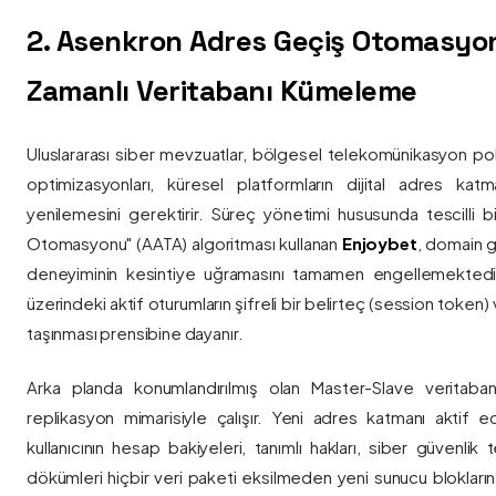
2. Asenkron Adres Geçiş Otomasyo
Zamanlı Veritabanı Kümeleme
Uluslararası siber mevzuatlar, bölgesel telekomünikasyon poli
optimizasyonları, küresel platformların dijital adres katmanl
yenilemesini gerektirir. Süreç yönetimi hususunda tescilli
Otomasyonu" (AATA) algoritması kullanan
Enjoybet
, domain g
deneyiminin kesintiye uğramasını tamamen engellemekted
üzerindeki aktif oturumların şifreli bir belirteç (session token)
taşınması prensibine dayanır.
Arka planda konumlandırılmış olan Master-Slave veritaban
replikasyon mimarisiyle çalışır. Yeni adres katmanı aktif edi
kullanıcının hesap bakiyeleri, tanımlı hakları, siber güvenlik
dökümleri hiçbir veri paketi eksilmeden yeni sunucu blokların