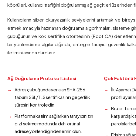
köprüleri, kullanıcı trafiğini doğrulanmış ağ geçitleri üzerinden fi
Kullanıcıların siber okuryazarlık seviyelerini artırmak ve bireys
etmek amacıyla hazırlanan doğrulama algoritmaları, sisteme gir
çubuğunun ve kök sertifika otoritesinin (Root CA) denetlenmes
bir yönlendirme algılandığında, entegre tarayıcı güvenlik kalk
iletimini anında durdurur.
Ağ Doğrulama Protokol Listesi
Çok Faktörlü 
Adres çubuğunda yer alan SHA-256
İki Aşamalı 
tabanlı SSL/TLS sertifikasının geçerlilik
profil ayarla
süresini kontrol edin.
Brute-force 
Platforma katılım sağlarken tarayıcınızın
karşı ardışı
gizli sekme modunda dahi orijinal
parolalar bel
adrese yönlendiğinden emin olun.
Erişim sağlad