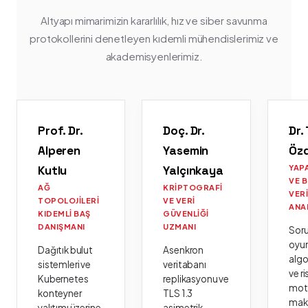
Altyapı mimarimizin kararlılık, hız ve siber savunma
protokollerini denetleyen kıdemli mühendislerimiz ve
akademisyenlerimiz.
Prof. Dr.
Doç. Dr.
Dr.
Alperen
Yasemin
Öz
Kutlu
Yalçınkaya
YAP
VE 
AĞ
KRIPTOGRAFI
VER
TOPOLOJILERI
VE VERI
ANA
KIDEMLI BAŞ
GÜVENLIĞI
DANIŞMANI
UZMANI
Sor
oyu
Dağıtık bulut
Asenkron
algo
sistemleri ve
veritabanı
ve ri
Kubernetes
replikasyonu ve
moto
konteyner
TLS 1.3
mak
yalıtımı üzerine
asimetrik