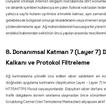
Dünyanın stratejik internet değişim noktalarında (IXP) konumlan
ve dinamik içerikleri kullanıcıya en yakın fiziksel noktadan tesl
yalnızca sayfa hızlarını optimize etmekle kalmaz, aynı zama
gelebilecek bölgesel omurga tıkanıklıklarını veya internet eriş
yönlendirmelerle aşar. Ağ mühendislerinin hassasiyetle yönettiği
endeksi bakımından sektörün öncü yapıları arasında tescillenmiş
8. Donanımsal Katman 7 (Layer 7)
Kalkanı ve Protokol Filtreleme
Ağ katmanlarına yönelik icra edilen siber saldırıların en ko
doğrudan uygulama katmanını (Application Layer - Layer 7) h
HTTP/HTTPS Flood varyasyonlarıdır. Enjoybet siber defans ekip
trafik dalgalarını sistem sınırlarına ulaşmadan önce sönüml
Scrubbing Center (Veri Temizleme Merkezleri) altyapısını aktif