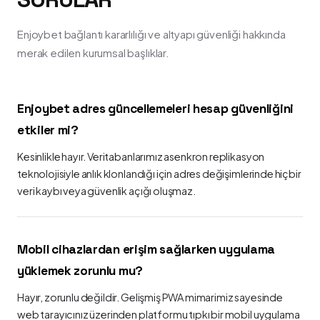
Enjoybet bağlantı kararlılığı ve altyapı güvenliği hakkında
merak edilen kurumsal başlıklar.
Enjoybet adres güncellemeleri hesap güvenliğini
etkiler mi?
Kesinlikle hayır. Veritabanlarımız asenkron replikasyon
teknolojisiyle anlık klonlandığı için adres değişimlerinde hiçbir
veri kaybı veya güvenlik açığı oluşmaz.
Mobil cihazlardan erişim sağlarken uygulama
yüklemek zorunlu mu?
Hayır, zorunlu değildir. Gelişmiş PWA mimarimiz sayesinde
web tarayıcınız üzerinden platformu tıpkı bir mobil uygulama