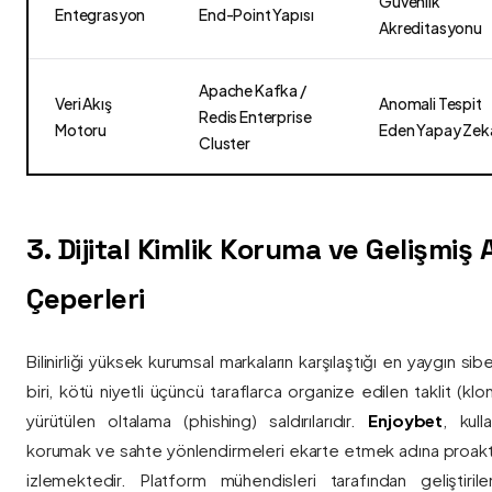
Güvenlik
Entegrasyon
End-Point Yapısı
Akreditasyonu
Apache Kafka /
Veri Akış
Anomali Tespit
Redis Enterprise
Motoru
Eden Yapay Zek
Cluster
3. Dijital Kimlik Koruma ve Gelişmiş
Çeperleri
Bilinirliği yüksek kurumsal markaların karşılaştığı en yaygın si
biri, kötü niyetli üçüncü taraflarca organize edilen taklit (kl
yürütülen oltalama (phishing) saldırılarıdır.
Enjoybet
, kulla
korumak ve sahte yönlendirmeleri ekarte etmek adına proaktif 
izlemektedir. Platform mühendisleri tarafından geliştiri