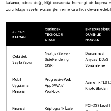
kullanıcı, adres değişikliği esnasında herhangi bir kopma
zorunluluğu hissetmeksizin işlemlerine kararlılıkla devam edebili
ÇEKIRDEK
ENTEGRE SIBER
ALTYAPI
TEKNOLOJI
GÜVENLIK
KATMANI
STACK
MODÜLÜ
Next.js / Server-
Donanımsal
Çekirdek
Side Rendering
Anycast DDoS
Sayfa Yapısı
(SSR)
Sönümleme
Mobil
Progressive Web
Asimetrik TLS 1.
Uygulama
App (PWA) /
Kripto Blokları
Mimarisi
Workbox
PCI-DSS Level 1
Finansal
Kriptografik İzole