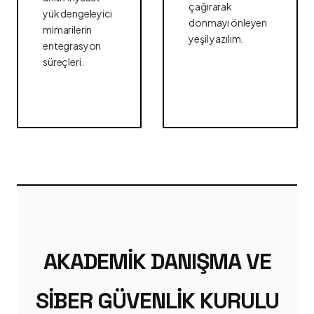
çağırarak
yük dengeleyici
donmayı önleyen
mimarilerin
yeşil yazılım.
entegrasyon
süreçleri.
AKADEMIK DANIŞMA VE
SIBER GÜVENLIK KURULU