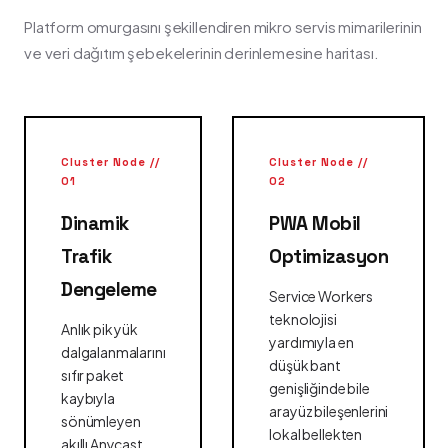
Platform omurgasını şekillendiren mikro servis mimarilerinin
ve veri dağıtım şebekelerinin derinlemesine haritası.
Cluster Node //
Cluster Node //
01
02
Dinamik
PWA Mobil
Trafik
Optimizasyon
Dengeleme
Service Workers
teknolojisi
Anlık pik yük
yardımıyla en
dalgalanmalarını
düşük bant
sıfır paket
genişliğinde bile
kaybıyla
arayüz bileşenlerini
sönümleyen
lokal bellekten
akıllı Anycast