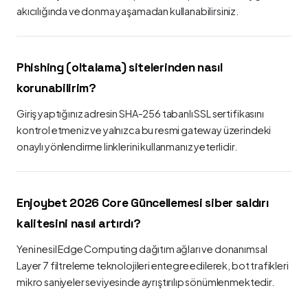
akıcılığında ve donma yaşamadan kullanabilirsiniz.
Phishing (oltalama) sitelerinden nasıl
korunabilirim?
Giriş yaptığınız adresin SHA-256 tabanlı SSL sertifikasını
kontrol etmeniz ve yalnızca bu resmi gateway üzerindeki
onaylı yönlendirme linklerini kullanmanız yeterlidir.
Enjoybet 2026 Core Güncellemesi siber saldırı
kalitesini nasıl artırdı?
Yeni nesil Edge Computing dağıtım ağları ve donanımsal
Layer 7 filtreleme teknolojileri entegre edilerek, bot trafikleri
mikro saniyeler seviyesinde ayrıştırılıp sönümlenmektedir.