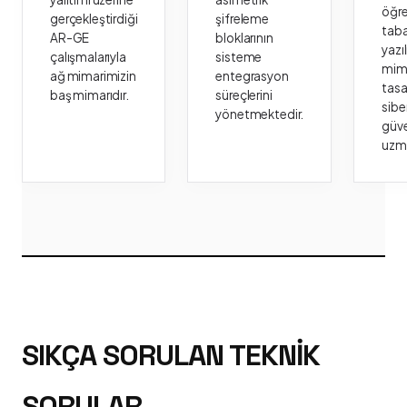
öğr
gerçekleştirdiği
şifreleme
taba
AR-GE
bloklarının
yazı
çalışmalarıyla
sisteme
mima
ağ mimarimizin
entegrasyon
tasa
baş mimarıdır.
süreçlerini
sibe
yönetmektedir.
güve
uzm
SIKÇA SORULAN TEKNIK
SORULAR