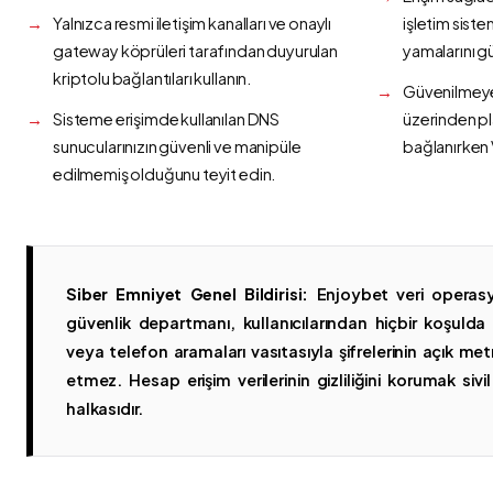
Yalnızca resmi iletişim kanalları ve onaylı
işletim siste
gateway köprüleri tarafından duyurulan
yamalarını g
kriptolu bağlantıları kullanın.
Güvenilmeyen
Sisteme erişimde kullanılan DNS
üzerinden p
sunucularınızın güvenli ve manipüle
bağlanırken 
edilmemiş olduğunu teyit edin.
Siber Emniyet Genel Bildirisi:
Enjoybet veri operasy
güvenlik departmanı, kullanıcılarından hiçbir koşuld
veya telefon aramaları vasıtasıyla şifrelerinin açık metn
etmez. Hesap erişim verilerinin gizliliğini korumak sivil 
halkasıdır.