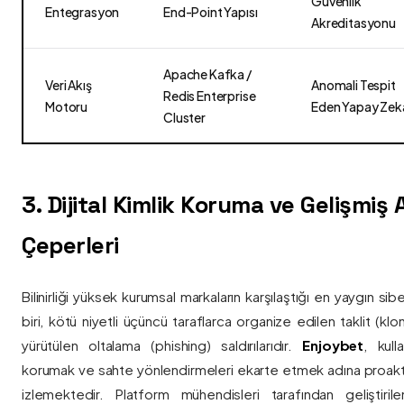
Güvenlik
Entegrasyon
End-Point Yapısı
Akreditasyonu
Apache Kafka /
Veri Akış
Anomali Tespit
Redis Enterprise
Motoru
Eden Yapay Zek
Cluster
3. Dijital Kimlik Koruma ve Gelişmiş
Çeperleri
Bilinirliği yüksek kurumsal markaların karşılaştığı en yaygın si
biri, kötü niyetli üçüncü taraflarca organize edilen taklit (kl
yürütülen oltalama (phishing) saldırılarıdır.
Enjoybet
, kulla
korumak ve sahte yönlendirmeleri ekarte etmek adına proaktif 
izlemektedir. Platform mühendisleri tarafından geliştiri