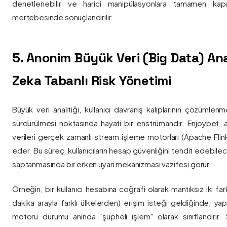
denetlenebilir ve harici manipülasyonlara tamamen kapa
mertebesinde sonuçlandırılır.
5. Anonim Büyük Veri (Big Data) Ana
Zeka Tabanlı Risk Yönetimi
Büyük veri analitiği, kullanıcı davranış kalıplarının çözümlenm
sürdürülmesi noktasında hayati bir enstrümandır. Enjoybet,
verileri gerçek zamanlı stream işleme motorları (Apache Flink /
eder. Bu süreç, kullanıcıların hesap güvenliğini tehdit edebile
saptanmasında bir erken uyarı mekanizması vazifesi görür.
Örneğin, bir kullanıcı hesabına coğrafi olarak mantıksız iki fa
dakika arayla farklı ülkelerden) erişim isteği geldiğinde, yap
motoru durumu anında "şüpheli işlem" olarak sınıflandırır. Si