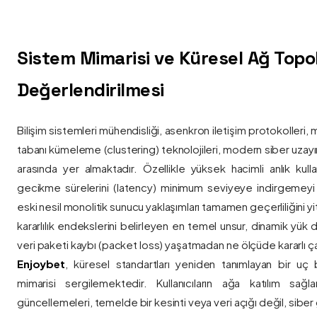
Sistem Mimarisi ve Küresel Ağ Topolo
Değerlendirilmesi
Bilişim sistemleri mühendisliği, asenkron iletişim protokolleri, 
tabanı kümeleme (clustering) teknolojileri, modern siber uzay
arasında yer almaktadır. Özellikle yüksek hacimli anlık kulla
gecikme sürelerini (latency) minimum seviyeye indirgemey
eski nesil monolitik sunucu yaklaşımları tamamen geçerliliğini yitir
kararlılık endekslerini belirleyen en temel unsur, dinamik yük
veri paketi kaybı (packet loss) yaşatmadan ne ölçüde kararlı ça
Enjoybet
, küresel standartları yeniden tanımlayan bir uç
mimarisi sergilemektedir. Kullanıcıların ağa katılım sağla
güncellemeleri, temelde bir kesinti veya veri açığı değil, siber 