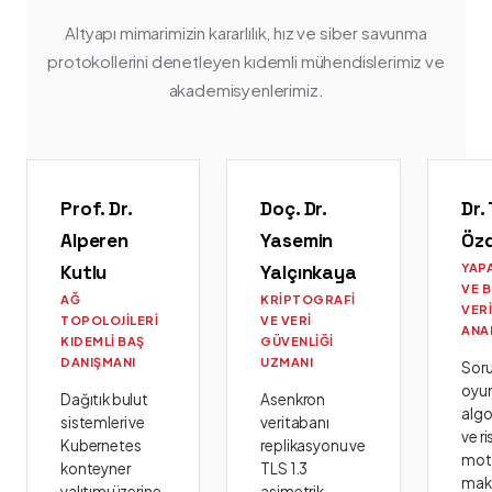
Altyapı mimarimizin kararlılık, hız ve siber savunma
protokollerini denetleyen kıdemli mühendislerimiz ve
akademisyenlerimiz.
Prof. Dr.
Doç. Dr.
Dr.
Alperen
Yasemin
Öz
Kutlu
Yalçınkaya
YAP
VE 
AĞ
KRIPTOGRAFI
VER
TOPOLOJILERI
VE VERI
ANA
KIDEMLI BAŞ
GÜVENLIĞI
DANIŞMANI
UZMANI
Sor
oyu
Dağıtık bulut
Asenkron
algo
sistemleri ve
veritabanı
ve ri
Kubernetes
replikasyonu ve
moto
konteyner
TLS 1.3
mak
yalıtımı üzerine
asimetrik