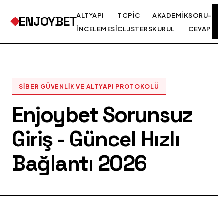
ALTYAPI
TOPIC
AKADEMIK
SORU-
ENJOYBET
İNCELEMESI
CLUSTERS
KURUL
CEVAP
SIBER GÜVENLIK VE ALTYAPI PROTOKOLÜ
Enjoybet Sorunsuz
Giriş - Güncel Hızlı
Bağlantı 2026