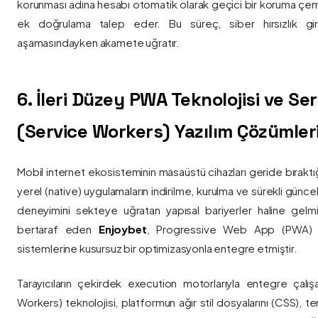
korunması adına hesabı otomatik olarak geçici bir koruma çemb
ek doğrulama talep eder. Bu süreç, siber hırsızlık gir
aşamasındayken akamete uğratır.
6. İleri Düzey PWA Teknolojisi ve Serv
(Service Workers) Yazılım Çözümler
Mobil internet ekosisteminin masaüstü cihazları geride bırak
yerel (native) uygulamaların indirilme, kurulma ve sürekli günce
deneyimini sekteye uğratan yapısal bariyerler haline gelm
bertaraf eden
Enjoybet
, Progressive Web App (PWA) mim
sistemlerine kusursuz bir optimizasyonla entegre etmiştir.
Tarayıcıların çekirdek execution motorlarıyla entegre çalışa
Workers) teknolojisi, platformun ağır stil dosyalarını (CSS), t