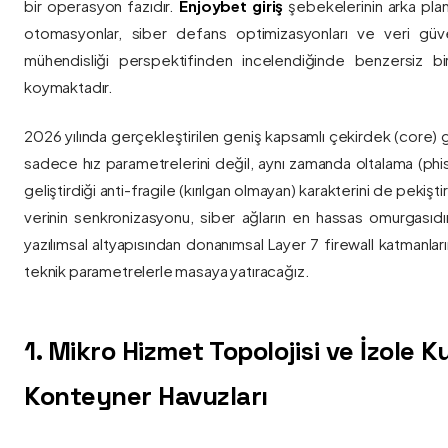
bir operasyon fazıdır.
Enjoybet giriş
şebekelerinin arka pla
otomasyonlar, siber defans optimizasyonları ve veri güvenl
mühendisliği perspektifinden incelendiğinde benzersiz bi
koymaktadır.
2026 yılında gerçekleştirilen geniş kapsamlı çekirdek (core) 
sadece hız parametrelerini değil, aynı zamanda oltalama (phis
geliştirdiği anti-fragile (kırılgan olmayan) karakterini de pekişti
verinin senkronizasyonu, siber ağların en hassas omurgasıdı
yazılımsal altyapısından donanımsal Layer 7 firewall katmanla
teknik parametrelerle masaya yatıracağız.
1. Mikro Hizmet Topolojisi ve İzole 
Konteyner Havuzları