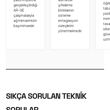
öğr
gerçekleştirdiği
şifreleme
taba
AR-GE
bloklarının
yazı
çalışmalarıyla
sisteme
mima
ağ mimarimizin
entegrasyon
tasa
baş mimarıdır.
süreçlerini
sibe
yönetmektedir.
güve
uzm
SIKÇA SORULAN TEKNIK
SORULAR