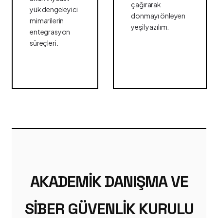
çağırarak
yük dengeleyici
donmayı önleyen
mimarilerin
yeşil yazılım.
entegrasyon
süreçleri.
AKADEMIK DANIŞMA VE
SIBER GÜVENLIK KURULU