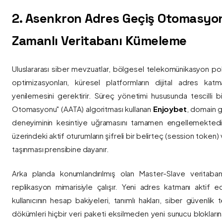
2. Asenkron Adres Geçiş Otomasyo
Zamanlı Veritabanı Kümeleme
Uluslararası siber mevzuatlar, bölgesel telekomünikasyon poli
optimizasyonları, küresel platformların dijital adres katmanl
yenilemesini gerektirir. Süreç yönetimi hususunda tescilli
Otomasyonu" (AATA) algoritması kullanan
Enjoybet
, domain g
deneyiminin kesintiye uğramasını tamamen engellemekted
üzerindeki aktif oturumların şifreli bir belirteç (session token)
taşınması prensibine dayanır.
Arka planda konumlandırılmış olan Master-Slave veritaban
replikasyon mimarisiyle çalışır. Yeni adres katmanı aktif edi
kullanıcının hesap bakiyeleri, tanımlı hakları, siber güvenlik
dökümleri hiçbir veri paketi eksilmeden yeni sunucu blokların