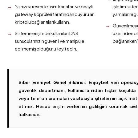
Yalnızca resmi iletişim kanalları ve onaylı
işletim siste
gateway köprüleri tarafından duyurulan
yamalarını g
kriptolu bağlantıları kullanın.
Güvenilmeyen
Sisteme erişimde kullanılan DNS
üzerinden p
sunucularınızın güvenli ve manipüle
bağlanırken 
edilmemiş olduğunu teyit edin.
Siber Emniyet Genel Bildirisi:
Enjoybet veri operasy
güvenlik departmanı, kullanıcılarından hiçbir koşuld
veya telefon aramaları vasıtasıyla şifrelerinin açık metn
etmez. Hesap erişim verilerinin gizliliğini korumak sivil 
halkasıdır.