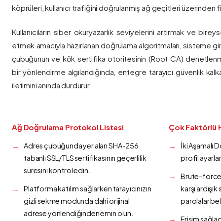
köprüleri, kullanıcı trafiğini doğrulanmış ağ geçitleri üzerinden fi
Kullanıcıların siber okuryazarlık seviyelerini artırmak ve bireys
etmek amacıyla hazırlanan doğrulama algoritmaları, sisteme gir
çubuğunun ve kök sertifika otoritesinin (Root CA) denetlenmes
bir yönlendirme algılandığında, entegre tarayıcı güvenlik kalk
iletimini anında durdurur.
Ağ Doğrulama Protokol Listesi
Çok Faktörlü 
Adres çubuğunda yer alan SHA-256
İki Aşamalı 
tabanlı SSL/TLS sertifikasının geçerlilik
profil ayarla
süresini kontrol edin.
Brute-force 
Platforma katılım sağlarken tarayıcınızın
karşı ardışı
gizli sekme modunda dahi orijinal
parolalar bel
adrese yönlendiğinden emin olun.
Erişim sağlad