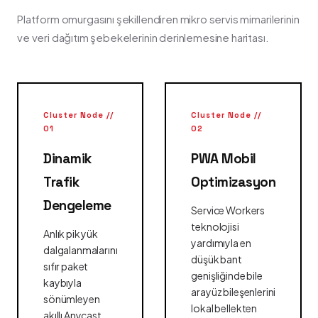
Platform omurgasını şekillendiren mikro servis mimarilerinin
ve veri dağıtım şebekelerinin derinlemesine haritası.
Cluster Node //
Cluster Node //
01
02
Dinamik
PWA Mobil
Trafik
Optimizasyon
Dengeleme
Service Workers
teknolojisi
Anlık pik yük
yardımıyla en
dalgalanmalarını
düşük bant
sıfır paket
genişliğinde bile
kaybıyla
arayüz bileşenlerini
sönümleyen
lokal bellekten
akıllı Anycast