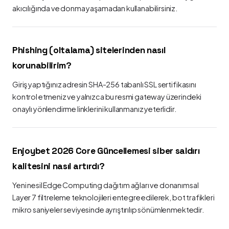
akıcılığında ve donma yaşamadan kullanabilirsiniz.
Phishing (oltalama) sitelerinden nasıl
korunabilirim?
Giriş yaptığınız adresin SHA-256 tabanlı SSL sertifikasını
kontrol etmeniz ve yalnızca bu resmi gateway üzerindeki
onaylı yönlendirme linklerini kullanmanız yeterlidir.
Enjoybet 2026 Core Güncellemesi siber saldırı
kalitesini nasıl artırdı?
Yeni nesil Edge Computing dağıtım ağları ve donanımsal
Layer 7 filtreleme teknolojileri entegre edilerek, bot trafikleri
mikro saniyeler seviyesinde ayrıştırılıp sönümlenmektedir.