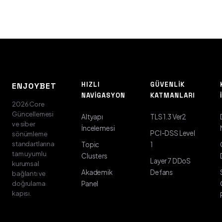
HIZLI
GÜVENLIK
ENJOYBET
NAVIGASYON
KATMANLARI
2026 Core
Güncellemesi
Altyapı
TLS 1.3 Ver2
ve siber
İncelemesi
PCI-DSS Level
sönümleme
standartlarına
Topic
1
tam uyumlu
Clusters
Layer 7 DDoS
kurumsal
Akademik
Defans
bağlantı ve
doğrulama
Panel
kapısı.