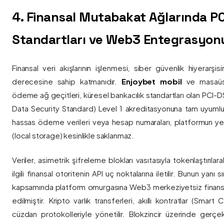
4. Finansal Mutabakat Ağlarında P
Standartları ve Web3 Entegrasyon
Finansal veri akışlarının işlenmesi, siber güvenlik hiyerarşi
derecesine sahip katmanıdır.
Enjoybet mobil
ve masaüstü
ödeme ağ geçitleri, küresel bankacılık standartları olan PCI-
Data Security Standard) Level 1 akreditasyonuna tam uyumlulukla
hassas ödeme verileri veya hesap numaraları, platformun ye
(local storage) kesinlikle saklanmaz.
Veriler, asimetrik şifreleme blokları vasıtasıyla tokenlaştırıl
ilgili finansal otoritenin API uç noktalarına iletilir. Bunun yanı
kapsamında platform omurgasına Web3 merkeziyetsiz finans
edilmiştir. Kripto varlık transferleri, akıllı kontratlar (Smar
cüzdan protokolleriyle yönetilir. Blokzincir üzerinde gerçe