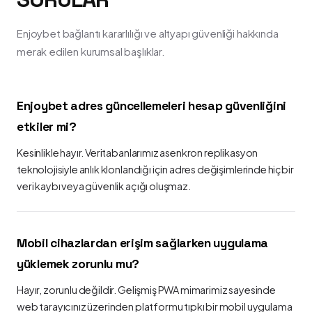
Enjoybet bağlantı kararlılığı ve altyapı güvenliği hakkında
merak edilen kurumsal başlıklar.
Enjoybet adres güncellemeleri hesap güvenliğini
etkiler mi?
Kesinlikle hayır. Veritabanlarımız asenkron replikasyon
teknolojisiyle anlık klonlandığı için adres değişimlerinde hiçbir
veri kaybı veya güvenlik açığı oluşmaz.
Mobil cihazlardan erişim sağlarken uygulama
yüklemek zorunlu mu?
Hayır, zorunlu değildir. Gelişmiş PWA mimarimiz sayesinde
web tarayıcınız üzerinden platformu tıpkı bir mobil uygulama