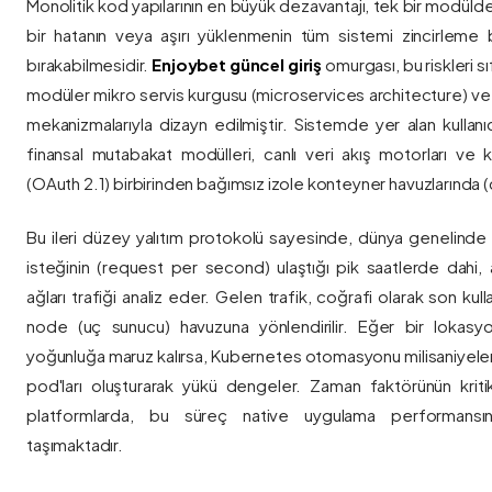
Monolitik kod yapılarının en büyük dezavantajı, tek bir modül
bir hatanın veya aşırı yüklenmenin tüm sistemi zincirleme 
bırakabilmesidir.
Enjoybet güncel giriş
omurgası, bu riskleri 
modüler mikro servis kurgusu (microservices architecture) 
mekanizmalarıyla dizayn edilmiştir. Sistemde yer alan kullanıcı
finansal mutabakat modülleri, canlı veri akış motorları ve k
(OAuth 2.1) birbirinden bağımsız izole konteyner havuzlarında (co
Bu ileri düzey yalıtım protokolü sayesinde, dünya genelinde a
isteğinin (request per second) ulaştığı pik saatlerde dahi, 
ağları trafiği analiz eder. Gelen trafik, coğrafi olarak son ku
node (uç sunucu) havuzuna yönlendirilir. Eğer bir lokasy
yoğunluğa maruz kalırsa, Kubernetes otomasyonu milisaniyeler
pod'ları oluşturarak yükü dengeler. Zaman faktörünün kriti
platformlarda, bu süreç native uygulama performansını
taşımaktadır.