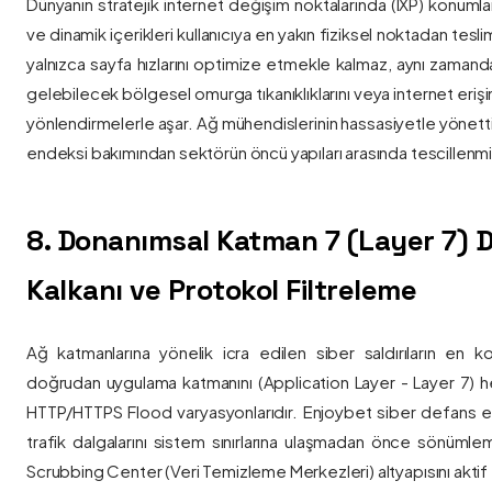
Dünyanın stratejik internet değişim noktalarında (IXP) konumlan
ve dinamik içerikleri kullanıcıya en yakın fiziksel noktadan tesl
yalnızca sayfa hızlarını optimize etmekle kalmaz, aynı zama
gelebilecek bölgesel omurga tıkanıklıklarını veya internet eriş
yönlendirmelerle aşar. Ağ mühendislerinin hassasiyetle yönettiği
endeksi bakımından sektörün öncü yapıları arasında tescillenmiş
8. Donanımsal Katman 7 (Layer 7)
Kalkanı ve Protokol Filtreleme
Ağ katmanlarına yönelik icra edilen siber saldırıların en ko
doğrudan uygulama katmanını (Application Layer - Layer 7) h
HTTP/HTTPS Flood varyasyonlarıdır. Enjoybet siber defans ekip
trafik dalgalarını sistem sınırlarına ulaşmadan önce sönüml
Scrubbing Center (Veri Temizleme Merkezleri) altyapısını aktif