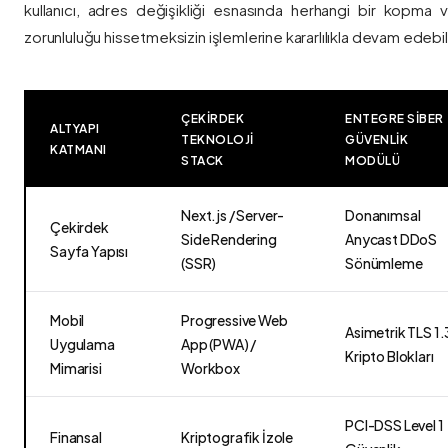
kullanıcı, adres değişikliği esnasında herhangi bir kopma
zorunluluğu hissetmeksizin işlemlerine kararlılıkla devam edebili
ÇEKIRDEK
ENTEGRE SIBER
ALTYAPI
TEKNOLOJI
GÜVENLIK
KATMANI
STACK
MODÜLÜ
Next.js / Server-
Donanımsal
Çekirdek
Side Rendering
Anycast DDoS
Sayfa Yapısı
(SSR)
Sönümleme
Mobil
Progressive Web
Asimetrik TLS 1.
Uygulama
App (PWA) /
Kripto Blokları
Mimarisi
Workbox
PCI-DSS Level 1
Finansal
Kriptografik İzole