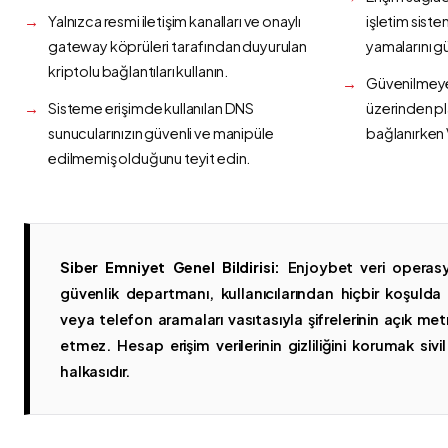
Yalnızca resmi iletişim kanalları ve onaylı
işletim siste
gateway köprüleri tarafından duyurulan
yamalarını g
kriptolu bağlantıları kullanın.
Güvenilmeyen
Sisteme erişimde kullanılan DNS
üzerinden p
sunucularınızın güvenli ve manipüle
bağlanırken 
edilmemiş olduğunu teyit edin.
Siber Emniyet Genel Bildirisi:
Enjoybet veri operasy
güvenlik departmanı, kullanıcılarından hiçbir koşuld
veya telefon aramaları vasıtasıyla şifrelerinin açık metn
etmez. Hesap erişim verilerinin gizliliğini korumak sivil 
halkasıdır.