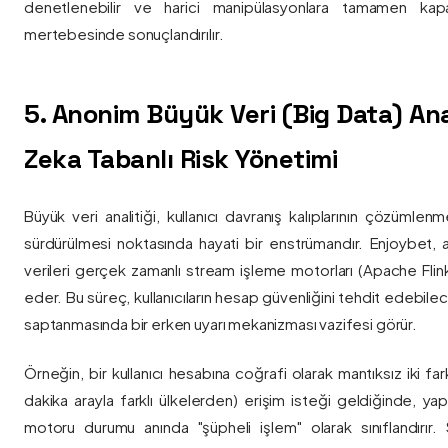
denetlenebilir ve harici manipülasyonlara tamamen kapa
mertebesinde sonuçlandırılır.
5. Anonim Büyük Veri (Big Data) Ana
Zeka Tabanlı Risk Yönetimi
Büyük veri analitiği, kullanıcı davranış kalıplarının çözümlenm
sürdürülmesi noktasında hayati bir enstrümandır. Enjoybet,
verileri gerçek zamanlı stream işleme motorları (Apache Flink /
eder. Bu süreç, kullanıcıların hesap güvenliğini tehdit edebile
saptanmasında bir erken uyarı mekanizması vazifesi görür.
Örneğin, bir kullanıcı hesabına coğrafi olarak mantıksız iki fa
dakika arayla farklı ülkelerden) erişim isteği geldiğinde, yap
motoru durumu anında "şüpheli işlem" olarak sınıflandırır. Si