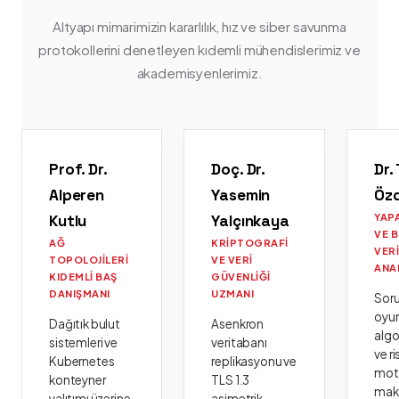
Altyapı mimarimizin kararlılık, hız ve siber savunma
protokollerini denetleyen kıdemli mühendislerimiz ve
akademisyenlerimiz.
Prof. Dr.
Doç. Dr.
Dr.
Alperen
Yasemin
Öz
Kutlu
Yalçınkaya
YAP
VE 
AĞ
KRIPTOGRAFI
VER
TOPOLOJILERI
VE VERI
ANA
KIDEMLI BAŞ
GÜVENLIĞI
DANIŞMANI
UZMANI
Sor
oyu
Dağıtık bulut
Asenkron
algo
sistemleri ve
veritabanı
ve ri
Kubernetes
replikasyonu ve
moto
konteyner
TLS 1.3
mak
yalıtımı üzerine
asimetrik