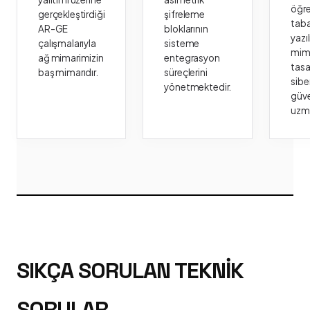
öğr
gerçekleştirdiği
şifreleme
taba
AR-GE
bloklarının
yazı
çalışmalarıyla
sisteme
mima
ağ mimarimizin
entegrasyon
tasa
baş mimarıdır.
süreçlerini
sibe
yönetmektedir.
güve
uzm
SIKÇA SORULAN TEKNIK
SORULAR