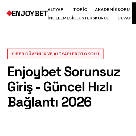
ALTYAPI
TOPIC
AKADEMIK
SORU-
ENJOYBET
İNCELEMESI
CLUSTERS
KURUL
CEVAP
SIBER GÜVENLIK VE ALTYAPI PROTOKOLÜ
Enjoybet Sorunsuz
Giriş - Güncel Hızlı
Bağlantı 2026