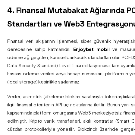
4. Finansal Mutabakat Ağlarında P
Standartları ve Web3 Entegrasyon
Finansal veri akışlarının işlenmesi, siber güvenlik hiyerarşi
derecesine sahip katmanıdır.
Enjoybet mobil
ve masaüstü
ödeme ağ geçitleri, küresel bankacılık standartları olan PCI-
Data Security Standard) Level 1 akreditasyonuna tam uyumlulukla
hassas ödeme verileri veya hesap numaraları, platformun ye
(local storage) kesinlikle saklanmaz.
Veriler, asimetrik şifreleme blokları vasıtasıyla tokenlaştırıl
ilgili finansal otoritenin API uç noktalarına iletilir. Bunun yanı
kapsamında platform omurgasına Web3 merkeziyetsiz finans
edilmiştir. Kripto varlık transferleri, akıllı kontratlar (Smar
cüzdan protokolleriyle yönetilir. Blokzincir üzerinde gerçe