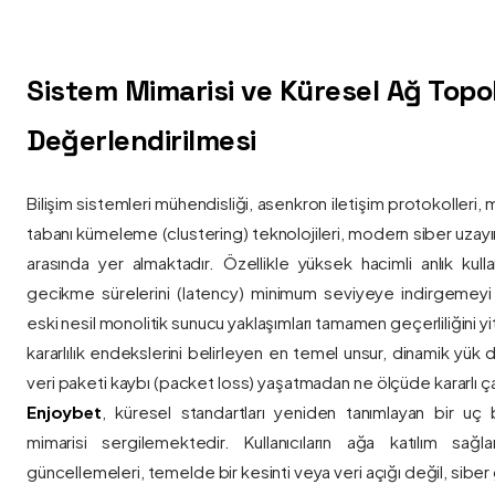
Sistem Mimarisi ve Küresel Ağ Topolo
Değerlendirilmesi
Bilişim sistemleri mühendisliği, asenkron iletişim protokolleri, 
tabanı kümeleme (clustering) teknolojileri, modern siber uzay
arasında yer almaktadır. Özellikle yüksek hacimli anlık kulla
gecikme sürelerini (latency) minimum seviyeye indirgemey
eski nesil monolitik sunucu yaklaşımları tamamen geçerliliğini yitir
kararlılık endekslerini belirleyen en temel unsur, dinamik yük
veri paketi kaybı (packet loss) yaşatmadan ne ölçüde kararlı ça
Enjoybet
, küresel standartları yeniden tanımlayan bir uç
mimarisi sergilemektedir. Kullanıcıların ağa katılım sağla
güncellemeleri, temelde bir kesinti veya veri açığı değil, siber 