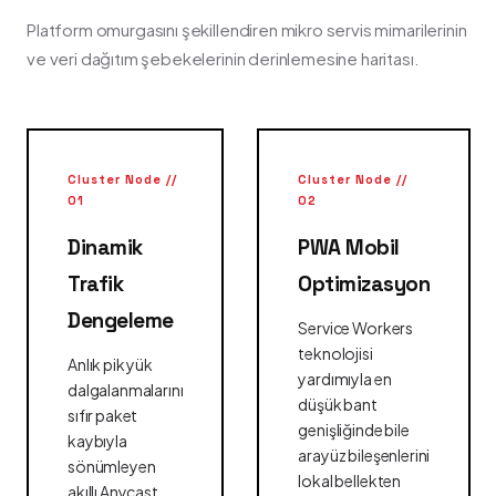
Platform omurgasını şekillendiren mikro servis mimarilerinin
ve veri dağıtım şebekelerinin derinlemesine haritası.
Cluster Node //
Cluster Node //
01
02
Dinamik
PWA Mobil
Trafik
Optimizasyon
Dengeleme
Service Workers
teknolojisi
Anlık pik yük
yardımıyla en
dalgalanmalarını
düşük bant
sıfır paket
genişliğinde bile
kaybıyla
arayüz bileşenlerini
sönümleyen
lokal bellekten
akıllı Anycast