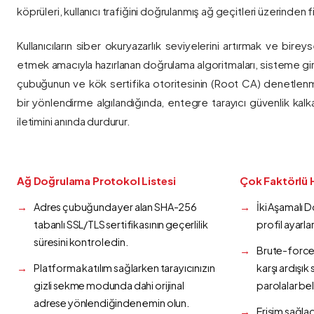
köprüleri, kullanıcı trafiğini doğrulanmış ağ geçitleri üzerinden fi
Kullanıcıların siber okuryazarlık seviyelerini artırmak ve bireys
etmek amacıyla hazırlanan doğrulama algoritmaları, sisteme gir
çubuğunun ve kök sertifika otoritesinin (Root CA) denetlenmes
bir yönlendirme algılandığında, entegre tarayıcı güvenlik kalk
iletimini anında durdurur.
Ağ Doğrulama Protokol Listesi
Çok Faktörlü 
Adres çubuğunda yer alan SHA-256
İki Aşamalı 
tabanlı SSL/TLS sertifikasının geçerlilik
profil ayarla
süresini kontrol edin.
Brute-force 
Platforma katılım sağlarken tarayıcınızın
karşı ardışı
gizli sekme modunda dahi orijinal
parolalar bel
adrese yönlendiğinden emin olun.
Erişim sağlad