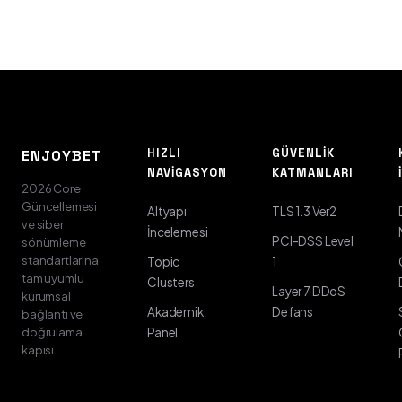
HIZLI
GÜVENLIK
ENJOYBET
NAVIGASYON
KATMANLARI
2026 Core
Güncellemesi
Altyapı
TLS 1.3 Ver2
ve siber
İncelemesi
PCI-DSS Level
sönümleme
standartlarına
Topic
1
tam uyumlu
Clusters
Layer 7 DDoS
kurumsal
Akademik
Defans
bağlantı ve
doğrulama
Panel
kapısı.