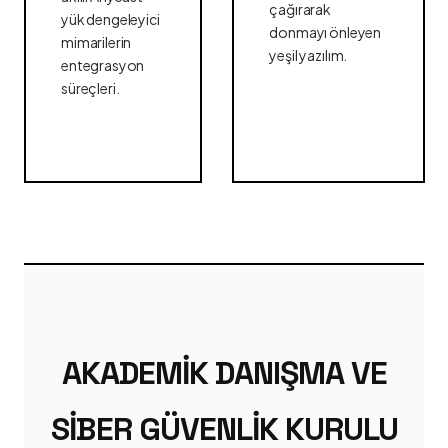
çağırarak
yük dengeleyici
donmayı önleyen
mimarilerin
yeşil yazılım.
entegrasyon
süreçleri.
AKADEMIK DANIŞMA VE
SIBER GÜVENLIK KURULU