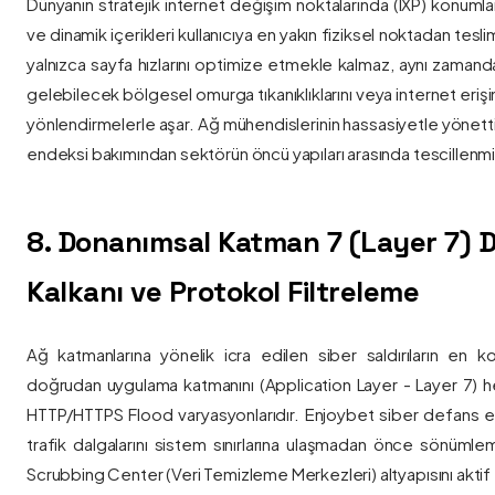
Dünyanın stratejik internet değişim noktalarında (IXP) konumlan
ve dinamik içerikleri kullanıcıya en yakın fiziksel noktadan tesl
yalnızca sayfa hızlarını optimize etmekle kalmaz, aynı zama
gelebilecek bölgesel omurga tıkanıklıklarını veya internet eriş
yönlendirmelerle aşar. Ağ mühendislerinin hassasiyetle yönettiği
endeksi bakımından sektörün öncü yapıları arasında tescillenmiş
8. Donanımsal Katman 7 (Layer 7)
Kalkanı ve Protokol Filtreleme
Ağ katmanlarına yönelik icra edilen siber saldırıların en ko
doğrudan uygulama katmanını (Application Layer - Layer 7) h
HTTP/HTTPS Flood varyasyonlarıdır. Enjoybet siber defans ekip
trafik dalgalarını sistem sınırlarına ulaşmadan önce sönüml
Scrubbing Center (Veri Temizleme Merkezleri) altyapısını aktif