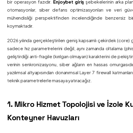
bir operasyon fazıdır.
Enjoybet giriş
şebekelerinin arka pla
otomasyonlar, siber defans optimizasyonları ve veri güvenl
mühendisliği perspektifinden incelendiğinde benzersiz bi
koymaktadır.
2026 yılında gerçekleştirilen geniş kapsamlı çekirdek (core) 
sadece hız parametrelerini değil, aynı zamanda oltalama (phis
geliştirdiği anti-fragile (kırılgan olmayan) karakterini de pekişti
verinin senkronizasyonu, siber ağların en hassas omurgasıdı
yazılımsal altyapısından donanımsal Layer 7 firewall katmanla
teknik parametrelerle masaya yatıracağız.
1. Mikro Hizmet Topolojisi ve İzole 
Konteyner Havuzları