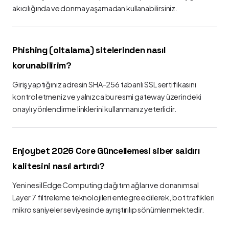
akıcılığında ve donma yaşamadan kullanabilirsiniz.
Phishing (oltalama) sitelerinden nasıl
korunabilirim?
Giriş yaptığınız adresin SHA-256 tabanlı SSL sertifikasını
kontrol etmeniz ve yalnızca bu resmi gateway üzerindeki
onaylı yönlendirme linklerini kullanmanız yeterlidir.
Enjoybet 2026 Core Güncellemesi siber saldırı
kalitesini nasıl artırdı?
Yeni nesil Edge Computing dağıtım ağları ve donanımsal
Layer 7 filtreleme teknolojileri entegre edilerek, bot trafikleri
mikro saniyeler seviyesinde ayrıştırılıp sönümlenmektedir.