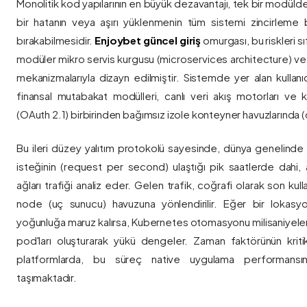
Monolitik kod yapılarının en büyük dezavantajı, tek bir modül
bir hatanın veya aşırı yüklenmenin tüm sistemi zincirleme 
bırakabilmesidir.
Enjoybet güncel giriş
omurgası, bu riskleri 
modüler mikro servis kurgusu (microservices architecture) 
mekanizmalarıyla dizayn edilmiştir. Sistemde yer alan kullanıcı
finansal mutabakat modülleri, canlı veri akış motorları ve k
(OAuth 2.1) birbirinden bağımsız izole konteyner havuzlarında (co
Bu ileri düzey yalıtım protokolü sayesinde, dünya genelinde a
isteğinin (request per second) ulaştığı pik saatlerde dahi, 
ağları trafiği analiz eder. Gelen trafik, coğrafi olarak son ku
node (uç sunucu) havuzuna yönlendirilir. Eğer bir lokasy
yoğunluğa maruz kalırsa, Kubernetes otomasyonu milisaniyeler
pod'ları oluşturarak yükü dengeler. Zaman faktörünün kriti
platformlarda, bu süreç native uygulama performansını
taşımaktadır.