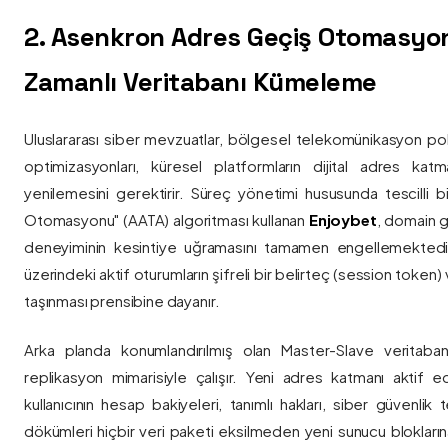
2. Asenkron Adres Geçiş Otomasyo
Zamanlı Veritabanı Kümeleme
Uluslararası siber mevzuatlar, bölgesel telekomünikasyon poli
optimizasyonları, küresel platformların dijital adres katmanl
yenilemesini gerektirir. Süreç yönetimi hususunda tescilli
Otomasyonu" (AATA) algoritması kullanan
Enjoybet
, domain g
deneyiminin kesintiye uğramasını tamamen engellemekted
üzerindeki aktif oturumların şifreli bir belirteç (session token)
taşınması prensibine dayanır.
Arka planda konumlandırılmış olan Master-Slave veritaban
replikasyon mimarisiyle çalışır. Yeni adres katmanı aktif edi
kullanıcının hesap bakiyeleri, tanımlı hakları, siber güvenlik
dökümleri hiçbir veri paketi eksilmeden yeni sunucu blokların