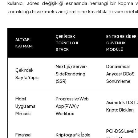
kullanıcı, adres değişikliği esnasında herhangi bir kopma
zorunluluğu hissetmeksizin işlemlerine kararlılıkla devam edebili
ÇEKIRDEK
ENTEGRE SIBER
ALTYAPI
TEKNOLOJI
GÜVENLIK
KATMANI
STACK
MODÜLÜ
Next.js / Server-
Donanımsal
Çekirdek
Side Rendering
Anycast DDoS
Sayfa Yapısı
(SSR)
Sönümleme
Mobil
Progressive Web
Asimetrik TLS 1.
Uygulama
App (PWA) /
Kripto Blokları
Mimarisi
Workbox
PCI-DSS Level 1
Finansal
Kriptografik İzole