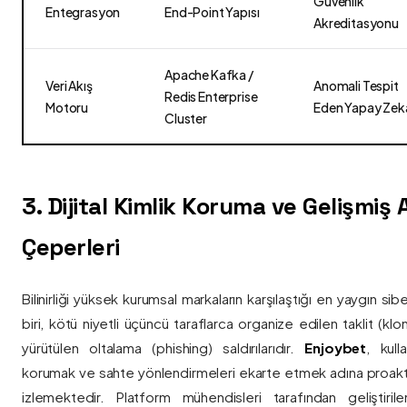
Güvenlik
Entegrasyon
End-Point Yapısı
Akreditasyonu
Apache Kafka /
Veri Akış
Anomali Tespit
Redis Enterprise
Motoru
Eden Yapay Zek
Cluster
3. Dijital Kimlik Koruma ve Gelişmiş
Çeperleri
Bilinirliği yüksek kurumsal markaların karşılaştığı en yaygın si
biri, kötü niyetli üçüncü taraflarca organize edilen taklit (kl
yürütülen oltalama (phishing) saldırılarıdır.
Enjoybet
, kulla
korumak ve sahte yönlendirmeleri ekarte etmek adına proaktif 
izlemektedir. Platform mühendisleri tarafından geliştiri