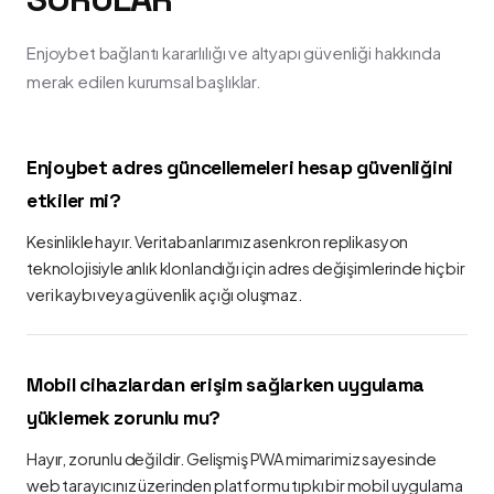
Enjoybet bağlantı kararlılığı ve altyapı güvenliği hakkında
merak edilen kurumsal başlıklar.
Enjoybet adres güncellemeleri hesap güvenliğini
etkiler mi?
Kesinlikle hayır. Veritabanlarımız asenkron replikasyon
teknolojisiyle anlık klonlandığı için adres değişimlerinde hiçbir
veri kaybı veya güvenlik açığı oluşmaz.
Mobil cihazlardan erişim sağlarken uygulama
yüklemek zorunlu mu?
Hayır, zorunlu değildir. Gelişmiş PWA mimarimiz sayesinde
web tarayıcınız üzerinden platformu tıpkı bir mobil uygulama