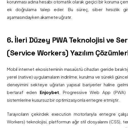
korunması adına hesabı otomatik olarak geçici bir koruma çemb
ek doğrulama talep eder. Bu süreç, siber hırsızlık gir
aşamasındayken akamete uğratır.
6. İleri Düzey PWA Teknolojisi ve Serv
(Service Workers) Yazılım Çözümler
Mobil internet ekosisteminin masaüstü cihazları geride bırak
yerel (native) uygulamaların indirilme, kurulma ve sürekli günce
deneyimini sekteye uğratan yapısal bariyerler haline gelm
bertaraf eden
Enjoybet
, Progressive Web App (PWA) mim
sistemlerine kusursuz bir optimizasyonla entegre etmiştir.
Tarayıcıların çekirdek execution motorlarıyla entegre çalışa
Workers) teknolojisi, platformun ağır stil dosyalarını (CSS), t