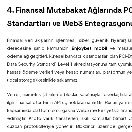
4. Finansal Mutabakat Ağlarında P
Standartları ve Web3 Entegrasyon
Finansal veri akışlarının işlenmesi, siber güvenlik hiyerarşi
derecesine sahip katmanıdır.
Enjoybet mobil
ve masaüstü
ödeme ağ geçitleri, küresel bankacılık standartları olan PCI-
Data Security Standard) Level 1 akreditasyonuna tam uyumlulukla
hassas ödeme verileri veya hesap numaraları, platformun ye
(local storage) kesinlikle saklanmaz.
Veriler, asimetrik şifreleme blokları vasıtasıyla tokenlaştırıl
ilgili finansal otoritenin API uç noktalarına iletilir. Bunun yanı
kapsamında platform omurgasına Web3 merkeziyetsiz finans
edilmiştir. Kripto varlık transferleri, akıllı kontratlar (Smar
cüzdan protokolleriyle yönetilir. Blokzincir üzerinde gerçe