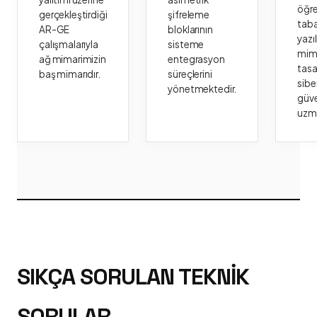
öğr
gerçekleştirdiği
şifreleme
taba
AR-GE
bloklarının
yazı
çalışmalarıyla
sisteme
mima
ağ mimarimizin
entegrasyon
tasa
baş mimarıdır.
süreçlerini
sibe
yönetmektedir.
güve
uzm
SIKÇA SORULAN TEKNIK
SORULAR