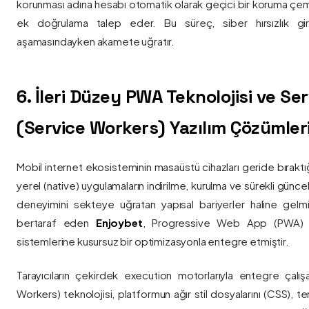
korunması adına hesabı otomatik olarak geçici bir koruma çemb
ek doğrulama talep eder. Bu süreç, siber hırsızlık gir
aşamasındayken akamete uğratır.
6. İleri Düzey PWA Teknolojisi ve Serv
(Service Workers) Yazılım Çözümler
Mobil internet ekosisteminin masaüstü cihazları geride bırak
yerel (native) uygulamaların indirilme, kurulma ve sürekli günce
deneyimini sekteye uğratan yapısal bariyerler haline gelm
bertaraf eden
Enjoybet
, Progressive Web App (PWA) mim
sistemlerine kusursuz bir optimizasyonla entegre etmiştir.
Tarayıcıların çekirdek execution motorlarıyla entegre çalışa
Workers) teknolojisi, platformun ağır stil dosyalarını (CSS), t