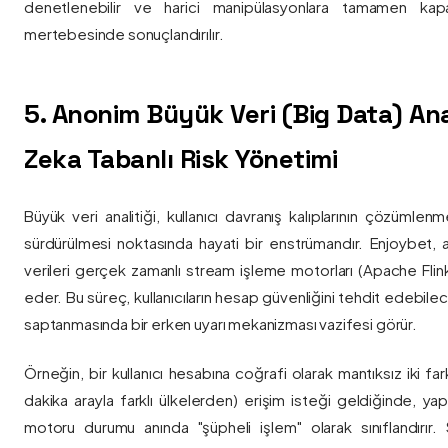
denetlenebilir ve harici manipülasyonlara tamamen kapa
mertebesinde sonuçlandırılır.
5. Anonim Büyük Veri (Big Data) Ana
Zeka Tabanlı Risk Yönetimi
Büyük veri analitiği, kullanıcı davranış kalıplarının çözümlenm
sürdürülmesi noktasında hayati bir enstrümandır. Enjoybet,
verileri gerçek zamanlı stream işleme motorları (Apache Flink /
eder. Bu süreç, kullanıcıların hesap güvenliğini tehdit edebile
saptanmasında bir erken uyarı mekanizması vazifesi görür.
Örneğin, bir kullanıcı hesabına coğrafi olarak mantıksız iki fa
dakika arayla farklı ülkelerden) erişim isteği geldiğinde, yap
motoru durumu anında "şüpheli işlem" olarak sınıflandırır. Si