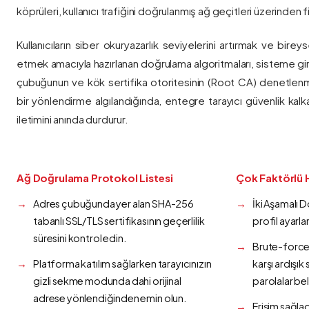
köprüleri, kullanıcı trafiğini doğrulanmış ağ geçitleri üzerinden fi
Kullanıcıların siber okuryazarlık seviyelerini artırmak ve bireys
etmek amacıyla hazırlanan doğrulama algoritmaları, sisteme gir
çubuğunun ve kök sertifika otoritesinin (Root CA) denetlenmes
bir yönlendirme algılandığında, entegre tarayıcı güvenlik kalk
iletimini anında durdurur.
Ağ Doğrulama Protokol Listesi
Çok Faktörlü 
Adres çubuğunda yer alan SHA-256
İki Aşamalı 
tabanlı SSL/TLS sertifikasının geçerlilik
profil ayarla
süresini kontrol edin.
Brute-force 
Platforma katılım sağlarken tarayıcınızın
karşı ardışı
gizli sekme modunda dahi orijinal
parolalar bel
adrese yönlendiğinden emin olun.
Erişim sağlad