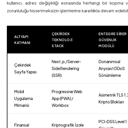
kullanıcı, adres değişikliği esnasında herhangi bir kopma
zorunluluğu hissetmeksizin işlemlerine kararlılıkla devam edebili
ÇEKIRDEK
ENTEGRE SIBER
ALTYAPI
TEKNOLOJI
GÜVENLIK
KATMANI
STACK
MODÜLÜ
Next.js / Server-
Donanımsal
Çekirdek
Side Rendering
Anycast DDoS
Sayfa Yapısı
(SSR)
Sönümleme
Mobil
Progressive Web
Asimetrik TLS 1.
Uygulama
App (PWA) /
Kripto Blokları
Mimarisi
Workbox
PCI-DSS Level 1
Finansal
Kriptografik İzole