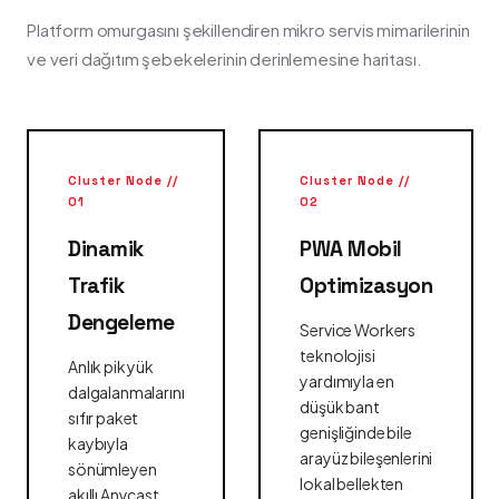
Platform omurgasını şekillendiren mikro servis mimarilerinin
ve veri dağıtım şebekelerinin derinlemesine haritası.
Cluster Node //
Cluster Node //
01
02
Dinamik
PWA Mobil
Trafik
Optimizasyon
Dengeleme
Service Workers
teknolojisi
Anlık pik yük
yardımıyla en
dalgalanmalarını
düşük bant
sıfır paket
genişliğinde bile
kaybıyla
arayüz bileşenlerini
sönümleyen
lokal bellekten
akıllı Anycast