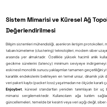
Sistem Mimarisi ve Küresel Ağ Topolo
Değerlendirilmesi
Bilişim sistemleri mühendisliği, asenkron iletişim protokolleri, 
tabanı kümeleme (clustering) teknolojileri, modern siber uzay
arasında yer almaktadır. Özellikle yüksek hacimli anlık kulla
gecikme sürelerini (latency) minimum seviyeye indirgemey
eski nesil monolitik sunucu yaklaşımları tamamen geçerliliğini yitir
kararlılık endekslerini belirleyen en temel unsur, dinamik yük
veri paketi kaybı (packet loss) yaşatmadan ne ölçüde kararlı ça
Enjoybet
, küresel standartları yeniden tanımlayan bir uç
mimarisi sergilemektedir. Kullanıcıların ağa katılım sağla
güncellemeleri, temelde bir kesinti veya veri açığı değil, siber 