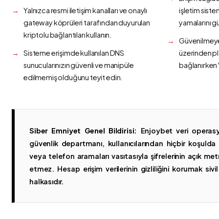
Yalnızca resmi iletişim kanalları ve onaylı
işletim siste
gateway köprüleri tarafından duyurulan
yamalarını g
kriptolu bağlantıları kullanın.
Güvenilmeyen
Sisteme erişimde kullanılan DNS
üzerinden p
sunucularınızın güvenli ve manipüle
bağlanırken 
edilmemiş olduğunu teyit edin.
Siber Emniyet Genel Bildirisi:
Enjoybet veri operasy
güvenlik departmanı, kullanıcılarından hiçbir koşuld
veya telefon aramaları vasıtasıyla şifrelerinin açık metn
etmez. Hesap erişim verilerinin gizliliğini korumak sivil 
halkasıdır.