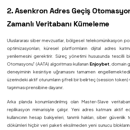
2. Asenkron Adres Geçiş Otomasyo
Zamanlı Veritabanı Kümeleme
Uluslararası siber mevzuatlar, bölgesel telekomünikasyon poli
optimizasyonları, küresel platformların dijital adres katmanl
yenilemesini gerektirir. Süreç yönetimi hususunda tescilli
Otomasyonu" (AATA) algoritması kullanan
Enjoybet
, domain g
deneyiminin kesintiye uğramasını tamamen engellemekted
üzerindeki aktif oturumların şifreli bir belirteç (session token)
taşınması prensibine dayanır.
Arka planda konumlandırılmış olan Master-Slave veritaban
replikasyon mimarisiyle çalışır. Yeni adres katmanı aktif edi
kullanıcının hesap bakiyeleri, tanımlı hakları, siber güvenlik
dökümleri hiçbir veri paketi eksilmeden yeni sunucu blokların