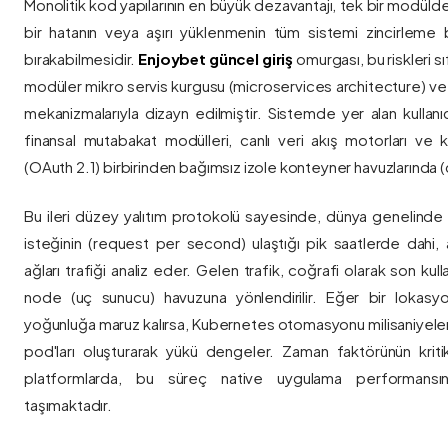
Monolitik kod yapılarının en büyük dezavantajı, tek bir modül
bir hatanın veya aşırı yüklenmenin tüm sistemi zincirleme 
bırakabilmesidir.
Enjoybet güncel giriş
omurgası, bu riskleri 
modüler mikro servis kurgusu (microservices architecture) 
mekanizmalarıyla dizayn edilmiştir. Sistemde yer alan kullanıcı
finansal mutabakat modülleri, canlı veri akış motorları ve k
(OAuth 2.1) birbirinden bağımsız izole konteyner havuzlarında (co
Bu ileri düzey yalıtım protokolü sayesinde, dünya genelinde a
isteğinin (request per second) ulaştığı pik saatlerde dahi, 
ağları trafiği analiz eder. Gelen trafik, coğrafi olarak son ku
node (uç sunucu) havuzuna yönlendirilir. Eğer bir lokasy
yoğunluğa maruz kalırsa, Kubernetes otomasyonu milisaniyeler
pod'ları oluşturarak yükü dengeler. Zaman faktörünün kriti
platformlarda, bu süreç native uygulama performansını
taşımaktadır.