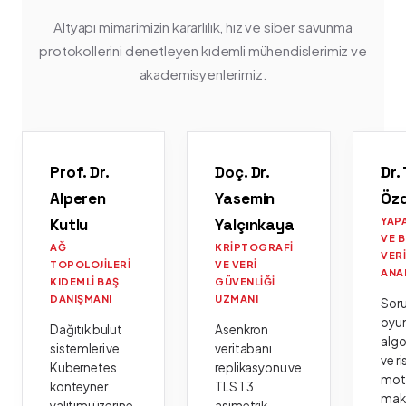
Altyapı mimarimizin kararlılık, hız ve siber savunma
protokollerini denetleyen kıdemli mühendislerimiz ve
akademisyenlerimiz.
Prof. Dr.
Doç. Dr.
Dr.
Alperen
Yasemin
Öz
Kutlu
Yalçınkaya
YAP
VE 
AĞ
KRIPTOGRAFI
VER
TOPOLOJILERI
VE VERI
ANA
KIDEMLI BAŞ
GÜVENLIĞI
DANIŞMANI
UZMANI
Sor
oyu
Dağıtık bulut
Asenkron
algo
sistemleri ve
veritabanı
ve ri
Kubernetes
replikasyonu ve
moto
konteyner
TLS 1.3
mak
yalıtımı üzerine
asimetrik