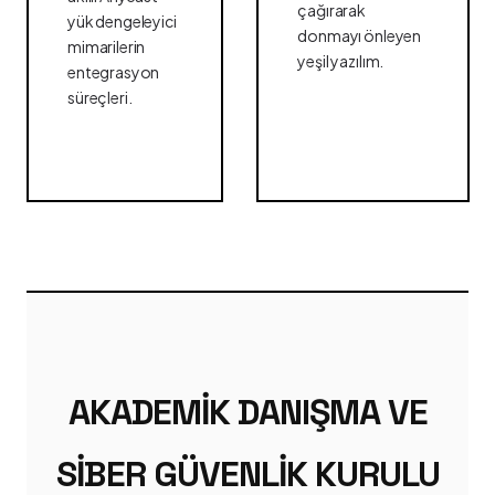
çağırarak
yük dengeleyici
donmayı önleyen
mimarilerin
yeşil yazılım.
entegrasyon
süreçleri.
AKADEMIK DANIŞMA VE
SIBER GÜVENLIK KURULU