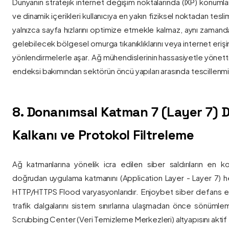
Dünyanın stratejik internet değişim noktalarında (IXP) konumlan
ve dinamik içerikleri kullanıcıya en yakın fiziksel noktadan tesl
yalnızca sayfa hızlarını optimize etmekle kalmaz, aynı zama
gelebilecek bölgesel omurga tıkanıklıklarını veya internet eriş
yönlendirmelerle aşar. Ağ mühendislerinin hassasiyetle yönettiği
endeksi bakımından sektörün öncü yapıları arasında tescillenmiş
8. Donanımsal Katman 7 (Layer 7)
Kalkanı ve Protokol Filtreleme
Ağ katmanlarına yönelik icra edilen siber saldırıların en ko
doğrudan uygulama katmanını (Application Layer - Layer 7) h
HTTP/HTTPS Flood varyasyonlarıdır. Enjoybet siber defans ekip
trafik dalgalarını sistem sınırlarına ulaşmadan önce sönüml
Scrubbing Center (Veri Temizleme Merkezleri) altyapısını aktif