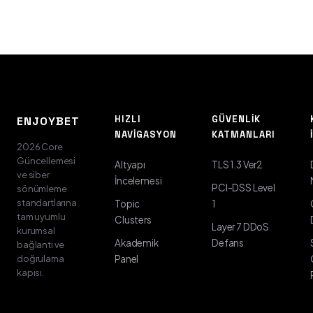
HIZLI
GÜVENLIK
ENJOYBET
NAVIGASYON
KATMANLARI
2026 Core
Güncellemesi
Altyapı
TLS 1.3 Ver2
ve siber
İncelemesi
PCI-DSS Level
sönümleme
standartlarına
Topic
1
tam uyumlu
Clusters
Layer 7 DDoS
kurumsal
Akademik
Defans
bağlantı ve
doğrulama
Panel
kapısı.