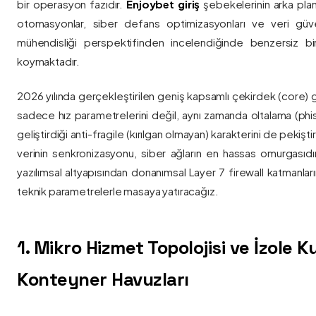
bir operasyon fazıdır.
Enjoybet giriş
şebekelerinin arka pla
otomasyonlar, siber defans optimizasyonları ve veri güvenl
mühendisliği perspektifinden incelendiğinde benzersiz bi
koymaktadır.
2026 yılında gerçekleştirilen geniş kapsamlı çekirdek (core) 
sadece hız parametrelerini değil, aynı zamanda oltalama (phis
geliştirdiği anti-fragile (kırılgan olmayan) karakterini de pekişti
verinin senkronizasyonu, siber ağların en hassas omurgasıdı
yazılımsal altyapısından donanımsal Layer 7 firewall katmanla
teknik parametrelerle masaya yatıracağız.
1. Mikro Hizmet Topolojisi ve İzole 
Konteyner Havuzları