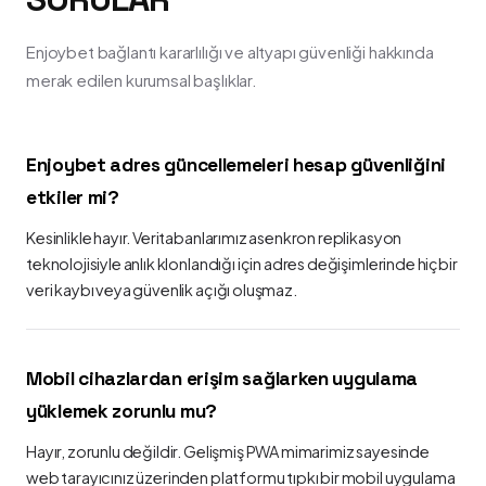
Enjoybet bağlantı kararlılığı ve altyapı güvenliği hakkında
merak edilen kurumsal başlıklar.
Enjoybet adres güncellemeleri hesap güvenliğini
etkiler mi?
Kesinlikle hayır. Veritabanlarımız asenkron replikasyon
teknolojisiyle anlık klonlandığı için adres değişimlerinde hiçbir
veri kaybı veya güvenlik açığı oluşmaz.
Mobil cihazlardan erişim sağlarken uygulama
yüklemek zorunlu mu?
Hayır, zorunlu değildir. Gelişmiş PWA mimarimiz sayesinde
web tarayıcınız üzerinden platformu tıpkı bir mobil uygulama