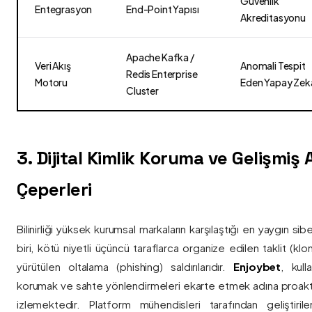
Güvenlik
Entegrasyon
End-Point Yapısı
Akreditasyonu
Apache Kafka /
Veri Akış
Anomali Tespit
Redis Enterprise
Motoru
Eden Yapay Zek
Cluster
3. Dijital Kimlik Koruma ve Gelişmiş
Çeperleri
Bilinirliği yüksek kurumsal markaların karşılaştığı en yaygın si
biri, kötü niyetli üçüncü taraflarca organize edilen taklit (kl
yürütülen oltalama (phishing) saldırılarıdır.
Enjoybet
, kulla
korumak ve sahte yönlendirmeleri ekarte etmek adına proaktif 
izlemektedir. Platform mühendisleri tarafından geliştiri