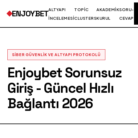
ALTYAPI
TOPIC
AKADEMIK
SORU-
ENJOYBET
İNCELEMESI
CLUSTERS
KURUL
CEVAP
SIBER GÜVENLIK VE ALTYAPI PROTOKOLÜ
Enjoybet Sorunsuz
Giriş - Güncel Hızlı
Bağlantı 2026