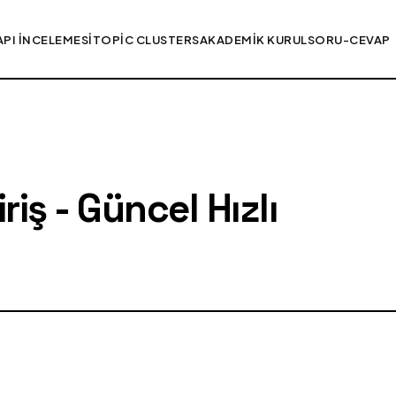
API İNCELEMESI
TOPIC CLUSTERS
AKADEMIK KURUL
SORU-CEVAP
iş - Güncel Hızlı