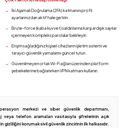
İki Aşamalı Doğrulama (2FA) katmanını profil
ayarlarınızdan aktif hale getirin.
Brute-force (kaba kuvvet) saldırılarına karşı ardışık sayılar
içermeyen kompleks parolalar belirleyin.
Erişim sağladığınız kişisel cihazların işletim sistemi ve
tarayıcı güvenlik yamalarını güncel tutun.
Güvenilmeyen ortak Wi-Fi ağları üzerinden platform
şebekelerine bağlanırken VPN katmanı kullanın.
erasyon merkezi ve siber güvenlik departmanı,
 veya telefon aramaları vasıtasıyla şifrelerinin açık
gizliliğini korumak sivil güvenlik zincirinin ilk halkasıdır.