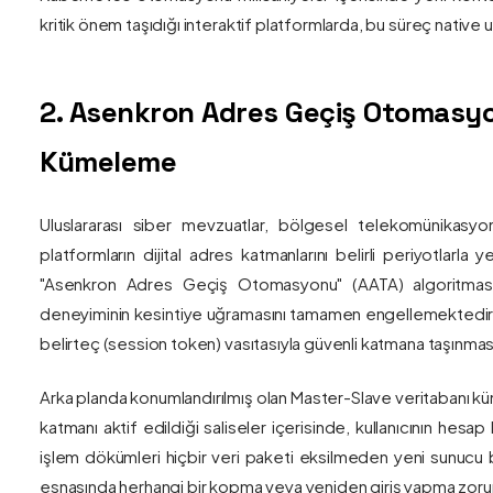
kritik önem taşıdığı interaktif platformlarda, bu süreç nativ
2. Asenkron Adres Geçiş Otomasyo
Kümeleme
Uluslararası siber mevzuatlar, bölgesel telekomünikasyon
platformların dijital adres katmanlarını belirli periyotlarla
"Asenkron Adres Geçiş Otomasyonu" (AATA) algoritmas
deneyiminin kesintiye uğramasını tamamen engellemektedir. S
belirteç (session token) vasıtasıyla güvenli katmana taşınmas
Arka planda konumlandırılmış olan Master-Slave veritabanı küm
katmanı aktif edildiği saliseler içerisinde, kullanıcının hesap
işlem dökümleri hiçbir veri paketi eksilmeden yeni sunucu blo
esnasında herhangi bir kopma veya yeniden giriş yapma zorunlu