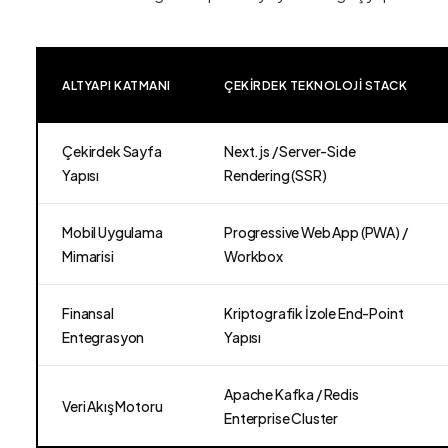
ALTYAPI KATMANI
ÇEKIRDEK TEKNOLOJI STACK
Çekirdek Sayfa
Next.js / Server-Side
Yapısı
Rendering (SSR)
Mobil Uygulama
Progressive Web App (PWA) /
Mimarisi
Workbox
Finansal
Kriptografik İzole End-Point
Entegrasyon
Yapısı
Apache Kafka / Redis
Veri Akış Motoru
Enterprise Cluster