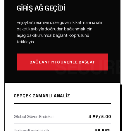
GIRIŞ AĞ GEÇIDI
Enjoybet resmi ve izole güvenlik katmanına sıfır
paket kaybıyla doğrudan bağlanmak için
aşağıdaki kurumsal bağlantı köprüsünü
tetikleyin.
BAĞLANTIYI GÜVENLE BAŞLAT
GERÇEK ZAMANLI ANALIZ
Global Güven Endeksi
4.99 / 5.00
Uptime Kesintisizlik
99.99%