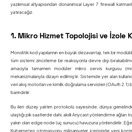
yazılımsal altyapısından donanımsal Layer 7 firewall katma
yatıracağız.
1. Mikro Hizmet Topolojisi ve İzol
Monolitik kod yapılarının en büyük dezavantajı, tek bir modül
tüm sistemi zincirleme bir reaksiyonla devre dışı bırakabilm
amacıyla tamamen modüler mikro servis kurgusu (mic
mekanizmalarıyla dizayn edilmiştir. Sistemde yer alan kullanıc
veri akış motorları ve kimlik doğrulama servisleri (OAuth 2.1)
barındırılır.
Bu ileri düzey yalıtım protokolü sayesinde, dünya genelind
ulaştığı pik saatlerde dahi, akıllı Anycast yönlendirme ağları tr
yakın olan edge node (uç sunucu) havuzuna yönlendirilir. Eğe
Kubernetes otomasyonu milisaniyeler içerisinde yeni kont