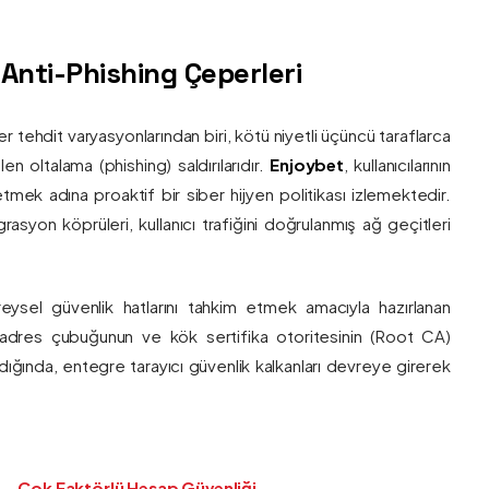
ş Anti-Phishing Çeperleri
ber tehdit varyasyonlarından biri, kötü niyetli üçüncü taraflarca
en oltalama (phishing) saldırılarıdır.
Enjoybet
, kullanıcılarının
etmek adına proaktif bir siber hijyen politikası izlemektedir.
rasyon köprüleri, kullanıcı trafiğini doğrulanmış ağ geçitleri
bireysel güvenlik hatlarını tahkim etmek amacıyla hazırlanan
ı adres çubuğunun ve kök sertifika otoritesinin (Root CA)
ndığında, entegre tarayıcı güvenlik kalkanları devreye girerek
Çok Faktörlü Hesap Güvenliği