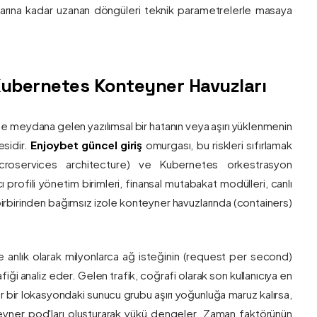
nlarına kadar uzanan döngüleri teknik parametrelerle masaya
e Kubernetes Konteyner Havuzları
de meydana gelen yazılımsal bir hatanın veya aşırı yüklenmenin
esidir.
Enjoybet güncel giriş
omurgası, bu riskleri sıfırlamak
roservices architecture) ve Kubernetes orkestrasyon
ı profili yönetim birimleri, finansal mutabakat modülleri, canlı
 birbirinden bağımsız izole konteyner havuzlarında (containers)
e anlık olarak milyonlarca ağ isteğinin (request per second)
afiği analiz eder. Gelen trafik, coğrafi olarak son kullanıcıya en
r bir lokasyondaki sunucu grubu aşırı yoğunluğa maruz kalırsa,
eyner pod'ları oluşturarak yükü dengeler. Zaman faktörünün