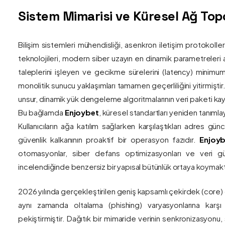
Sistem Mimarisi ve Küresel Ağ Topol
Bilişim sistemleri mühendisliği, asenkron iletişim protokolle
teknolojileri, modern siber uzayın en dinamik parametreleri ar
taleplerini işleyen ve gecikme sürelerini (latency) minim
monolitik sunucu yaklaşımları tamamen geçerliliğini yitirmiştir.
unsur, dinamik yük dengeleme algoritmalarının veri paketi kay
Bu bağlamda
Enjoybet
, küresel standartları yeniden tanıml
Kullanıcıların ağa katılım sağlarken karşılaştıkları adres gü
güvenlik kalkanının proaktif bir operasyon fazıdır.
Enjoyb
otomasyonlar, siber defans optimizasyonları ve veri güv
incelendiğinde benzersiz bir yapısal bütünlük ortaya koymakt
2026 yılında gerçekleştirilen geniş kapsamlı çekirdek (core)
aynı zamanda oltalama (phishing) varyasyonlarına karşı g
pekiştirmiştir. Dağıtık bir mimaride verinin senkronizasyonu