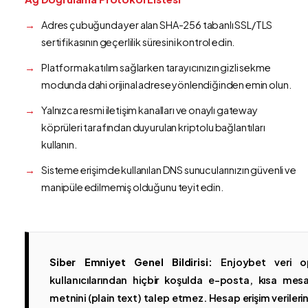
Adres çubuğunda yer alan SHA-256 tabanlı SSL/TLS
sertifikasının geçerlilik süresini kontrol edin.
Platforma katılım sağlarken tarayıcınızın gizli sekme
modunda dahi orijinal adrese yönlendiğinden emin olun.
Yalnızca resmi iletişim kanalları ve onaylı gateway
köprüleri tarafından duyurulan kriptolu bağlantıları
kullanın.
Sisteme erişimde kullanılan DNS sunucularınızın güvenli ve
manipüle edilmemiş olduğunu teyit edin.
Siber Emniyet Genel Bildirisi:
Enjoybet veri op
kullanıcılarından hiçbir koşulda e-posta, kısa mesaj
metnini (plain text) talep etmez. Hesap erişim verilerinin 