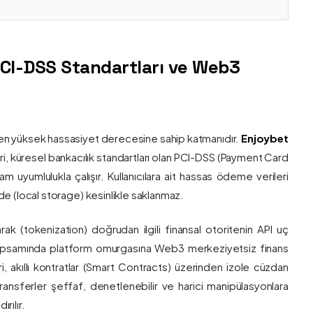
PCI-DSS Standartları ve Web3
nin en yüksek hassasiyet derecesine sahip katmanıdır.
Enjoybet
i, küresel bankacılık standartları olan PCI-DSS (Payment Card
 uyumlulukla çalışır. Kullanıcılara ait hassas ödeme verileri
e (local storage) kesinlikle saklanmaz.
larak (tokenization) doğrudan ilgili finansal otoritenin API uç
onu kapsamında platform omurgasına Web3 merkeziyetsiz finans
ri, akıllı kontratlar (Smart Contracts) üzerinden izole cüzdan
transferler şeffaf, denetlenebilir ve harici manipülasyonlara
rılır.