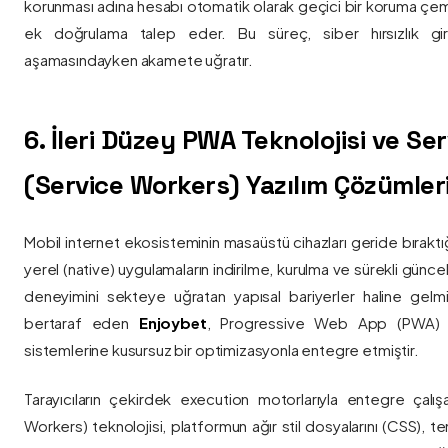
korunması adına hesabı otomatik olarak geçici bir koruma çemb
ek doğrulama talep eder. Bu süreç, siber hırsızlık gir
aşamasındayken akamete uğratır.
6. İleri Düzey PWA Teknolojisi ve Serv
(Service Workers) Yazılım Çözümler
Mobil internet ekosisteminin masaüstü cihazları geride bırak
yerel (native) uygulamaların indirilme, kurulma ve sürekli günce
deneyimini sekteye uğratan yapısal bariyerler haline gelm
bertaraf eden
Enjoybet
, Progressive Web App (PWA) mim
sistemlerine kusursuz bir optimizasyonla entegre etmiştir.
Tarayıcıların çekirdek execution motorlarıyla entegre çalışa
Workers) teknolojisi, platformun ağır stil dosyalarını (CSS), t