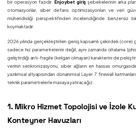
bir operasyon fazıdır.
Enjoybet giriş
şebekelerinin arka pla
otomasyonlar, siber defans optimizasyonları ve veri güvenl
mühendisliği perspektifinden incelendiğinde benzersiz bi
koymaktadır.
2026 yılında gerçekleştirilen geniş kapsamlı çekirdek (core) 
sadece hız parametrelerini değil, aynı zamanda oltalama (phis
geliştirdiği anti-fragile (kırılgan olmayan) karakterini de pekişti
verinin senkronizasyonu, siber ağların en hassas omurgasıdı
yazılımsal altyapısından donanımsal Layer 7 firewall katmanla
teknik parametrelerle masaya yatıracağız.
1. Mikro Hizmet Topolojisi ve İzole 
Konteyner Havuzları