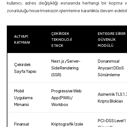
kullanıcı, adres değişikliği esnasında herhangi bir kopma
zorunluluğu hissetmeksizin işlemlerine kararlılıkla devam edebili
ÇEKIRDEK
ENTEGRE SIBER
ALTYAPI
TEKNOLOJI
GÜVENLIK
KATMANI
STACK
MODÜLÜ
Next.js / Server-
Donanımsal
Çekirdek
Side Rendering
Anycast DDoS
Sayfa Yapısı
(SSR)
Sönümleme
Mobil
Progressive Web
Asimetrik TLS 1.
Uygulama
App (PWA) /
Kripto Blokları
Mimarisi
Workbox
PCI-DSS Level 1
Finansal
Kriptografik İzole