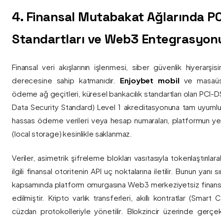
4. Finansal Mutabakat Ağlarında P
Standartları ve Web3 Entegrasyon
Finansal veri akışlarının işlenmesi, siber güvenlik hiyerarşi
derecesine sahip katmanıdır.
Enjoybet mobil
ve masaüstü
ödeme ağ geçitleri, küresel bankacılık standartları olan PCI-
Data Security Standard) Level 1 akreditasyonuna tam uyumlulukla
hassas ödeme verileri veya hesap numaraları, platformun ye
(local storage) kesinlikle saklanmaz.
Veriler, asimetrik şifreleme blokları vasıtasıyla tokenlaştırıl
ilgili finansal otoritenin API uç noktalarına iletilir. Bunun yanı
kapsamında platform omurgasına Web3 merkeziyetsiz finans
edilmiştir. Kripto varlık transferleri, akıllı kontratlar (Smar
cüzdan protokolleriyle yönetilir. Blokzincir üzerinde gerçe