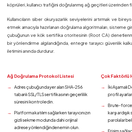
köprüleri, kullanıcı trafiğini doğrulanmış ağ geçitleri üzerinden fi
Kullanıcıların siber okuryazarlık seviyelerini artırmak ve bireys
etmek amacıyla hazırlanan doğrulama algoritmaları, sisteme gir
çubuğunun ve kök sertifika otoritesinin (Root CA) denetlenmes
bir yönlendirme algılandığında, entegre tarayıcı güvenlik kalk
iletimini anında durdurur.
Ağ Doğrulama Protokol Listesi
Çok Faktörlü 
Adres çubuğunda yer alan SHA-256
İki Aşamalı 
tabanlı SSL/TLS sertifikasının geçerlilik
profil ayarla
süresini kontrol edin.
Brute-force 
Platforma katılım sağlarken tarayıcınızın
karşı ardışı
gizli sekme modunda dahi orijinal
parolalar bel
adrese yönlendiğinden emin olun.
Erişim sağlad