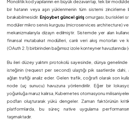
Monolitik kod yapılarının en büyük dezavantajı, tek bir modül
bir hatanın veya aşırı yüklenmenin tüm sistemi zincirleme 
bırakabilmesidir.
Enjoybet güncel giriş
omurgası, bu riskleri 
modüler mikro servis kurgusu (microservices architecture) 
mekanizmalarıyla dizayn edilmiştir. Sistemde yer alan kullanıcı
finansal mutabakat modülleri, canlı veri akış motorları ve k
(OAuth 2.1) birbirinden bağımsız izole konteyner havuzlarında (co
Bu ileri düzey yalıtım protokolü sayesinde, dünya genelinde a
isteğinin (request per second) ulaştığı pik saatlerde dahi, 
ağları trafiği analiz eder. Gelen trafik, coğrafi olarak son ku
node (uç sunucu) havuzuna yönlendirilir. Eğer bir lokasy
yoğunluğa maruz kalırsa, Kubernetes otomasyonu milisaniyeler
pod'ları oluşturarak yükü dengeler. Zaman faktörünün kriti
platformlarda, bu süreç native uygulama performansını
taşımaktadır.