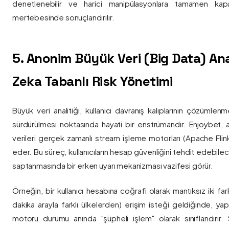
denetlenebilir ve harici manipülasyonlara tamamen kapa
mertebesinde sonuçlandırılır.
5. Anonim Büyük Veri (Big Data) Ana
Zeka Tabanlı Risk Yönetimi
Büyük veri analitiği, kullanıcı davranış kalıplarının çözümlenm
sürdürülmesi noktasında hayati bir enstrümandır. Enjoybet,
verileri gerçek zamanlı stream işleme motorları (Apache Flink /
eder. Bu süreç, kullanıcıların hesap güvenliğini tehdit edebile
saptanmasında bir erken uyarı mekanizması vazifesi görür.
Örneğin, bir kullanıcı hesabına coğrafi olarak mantıksız iki fa
dakika arayla farklı ülkelerden) erişim isteği geldiğinde, yap
motoru durumu anında "şüpheli işlem" olarak sınıflandırır. Si