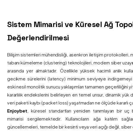
Sistem Mimarisi ve Küresel Ağ Topolo
Değerlendirilmesi
Bilişim sistemleri mühendisliği, asenkron iletişim protokolleri, 
tabanı kümeleme (clustering) teknolojileri, modern siber uzay
arasında yer almaktadır. Özellikle yüksek hacimli anlık kulla
gecikme sürelerini (latency) minimum seviyeye indirgemey
eski nesil monolitik sunucu yaklaşımları tamamen geçerliliğini yitir
kararlılık endekslerini belirleyen en temel unsur, dinamik yük
veri paketi kaybı (packet loss) yaşatmadan ne ölçüde kararlı ça
Enjoybet
, küresel standartları yeniden tanımlayan bir uç
mimarisi sergilemektedir. Kullanıcıların ağa katılım sağla
güncellemeleri, temelde bir kesinti veya veri açığı değil, siber 