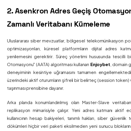
2. Asenkron Adres Geçiş Otomasyo
Zamanlı Veritabanı Kümeleme
Uluslararası siber mevzuatlar, bölgesel telekomünikasyon poli
optimizasyonları, küresel platformların dijital adres katmanl
yenilemesini gerektirir. Süreç yönetimi hususunda tescilli
Otomasyonu" (AATA) algoritması kullanan
Enjoybet
, domain g
deneyiminin kesintiye uğramasını tamamen engellemekted
üzerindeki aktif oturumların şifreli bir belirteç (session token)
taşınması prensibine dayanır.
Arka planda konumlandırılmış olan Master-Slave veritaban
replikasyon mimarisiyle çalışır. Yeni adres katmanı aktif edi
kullanıcının hesap bakiyeleri, tanımlı hakları, siber güvenlik
dökümleri hiçbir veri paketi eksilmeden yeni sunucu blokların