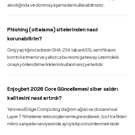
akıcılığında ve donma yaşamadan kullanabilirsiniz.
Phishing (oltalama) sitelerinden nasıl
korunabilirim?
Giriş yaptığınız adresin SHA-256 tabanlı SSL sertifikasını
kontrol etmeniz ve yalnızca bu resmi gateway üzerindeki
onaylı yönlendirme linklerini kullanmanız yeterlidir.
Enjoybet 2026 Core Güncellemesi siber saldırı
kalitesini nasıl artırdı?
Yeni nesil Edge Computing dağıtım ağları ve donanımsal
Layer 7 filtreleme teknolojileri entegre edilerek, bot trafikleri
mikro saniyeler seviyesinde ayrıştırılıp sönümlenmektedir.