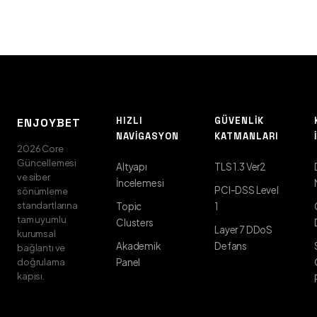
HIZLI
GÜVENLIK
ENJOYBET
NAVIGASYON
KATMANLARI
2026 Core
Güncellemesi
Altyapı
TLS 1.3 Ver2
ve siber
İncelemesi
PCI-DSS Level
sönümleme
standartlarına
Topic
1
tam uyumlu
Clusters
Layer 7 DDoS
kurumsal
Akademik
Defans
bağlantı ve
doğrulama
Panel
kapısı.