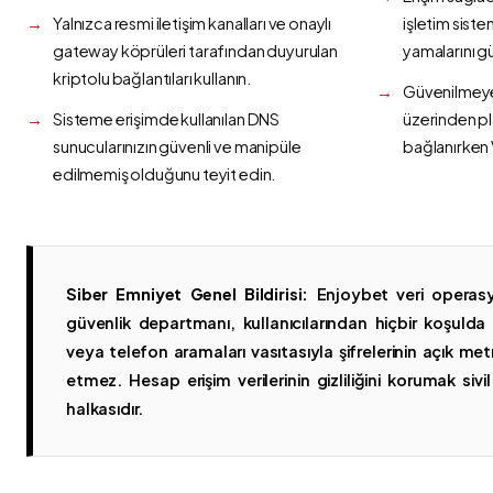
Yalnızca resmi iletişim kanalları ve onaylı
işletim siste
gateway köprüleri tarafından duyurulan
yamalarını g
kriptolu bağlantıları kullanın.
Güvenilmeyen
Sisteme erişimde kullanılan DNS
üzerinden p
sunucularınızın güvenli ve manipüle
bağlanırken 
edilmemiş olduğunu teyit edin.
Siber Emniyet Genel Bildirisi:
Enjoybet veri operasy
güvenlik departmanı, kullanıcılarından hiçbir koşuld
veya telefon aramaları vasıtasıyla şifrelerinin açık metn
etmez. Hesap erişim verilerinin gizliliğini korumak sivil 
halkasıdır.