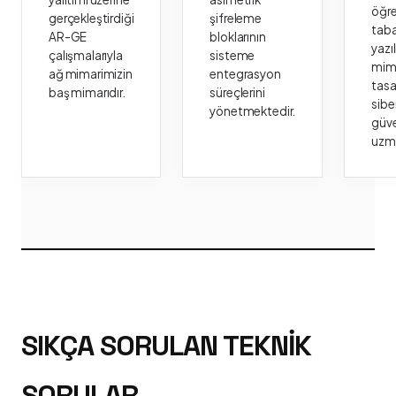
öğr
gerçekleştirdiği
şifreleme
taba
AR-GE
bloklarının
yazı
çalışmalarıyla
sisteme
mima
ağ mimarimizin
entegrasyon
tasa
baş mimarıdır.
süreçlerini
sibe
yönetmektedir.
güve
uzm
SIKÇA SORULAN TEKNIK
SORULAR