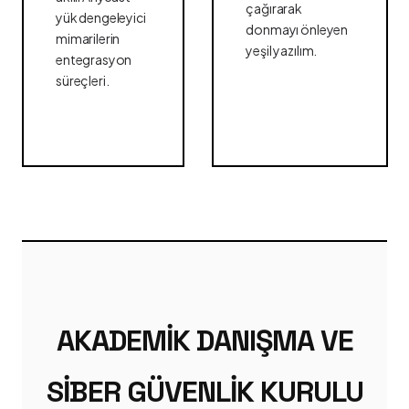
çağırarak
yük dengeleyici
donmayı önleyen
mimarilerin
yeşil yazılım.
entegrasyon
süreçleri.
AKADEMIK DANIŞMA VE
SIBER GÜVENLIK KURULU