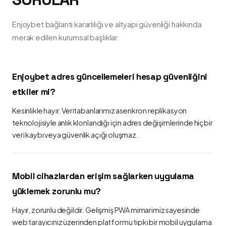
Enjoybet bağlantı kararlılığı ve altyapı güvenliği hakkında
merak edilen kurumsal başlıklar.
Enjoybet adres güncellemeleri hesap güvenliğini
etkiler mi?
Kesinlikle hayır. Veritabanlarımız asenkron replikasyon
teknolojisiyle anlık klonlandığı için adres değişimlerinde hiçbir
veri kaybı veya güvenlik açığı oluşmaz.
Mobil cihazlardan erişim sağlarken uygulama
yüklemek zorunlu mu?
Hayır, zorunlu değildir. Gelişmiş PWA mimarimiz sayesinde
web tarayıcınız üzerinden platformu tıpkı bir mobil uygulama