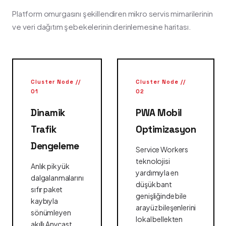
Platform omurgasını şekillendiren mikro servis mimarilerinin
ve veri dağıtım şebekelerinin derinlemesine haritası.
Cluster Node //
Cluster Node //
01
02
Dinamik
PWA Mobil
Trafik
Optimizasyon
Dengeleme
Service Workers
teknolojisi
Anlık pik yük
yardımıyla en
dalgalanmalarını
düşük bant
sıfır paket
genişliğinde bile
kaybıyla
arayüz bileşenlerini
sönümleyen
lokal bellekten
akıllı Anycast