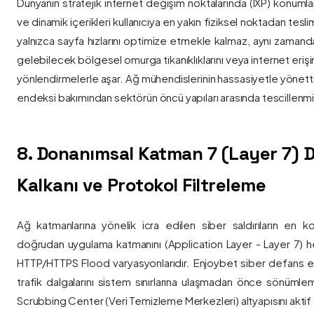
Dünyanın stratejik internet değişim noktalarında (IXP) konumlan
ve dinamik içerikleri kullanıcıya en yakın fiziksel noktadan tesl
yalnızca sayfa hızlarını optimize etmekle kalmaz, aynı zama
gelebilecek bölgesel omurga tıkanıklıklarını veya internet eriş
yönlendirmelerle aşar. Ağ mühendislerinin hassasiyetle yönettiği
endeksi bakımından sektörün öncü yapıları arasında tescillenmiş
8. Donanımsal Katman 7 (Layer 7)
Kalkanı ve Protokol Filtreleme
Ağ katmanlarına yönelik icra edilen siber saldırıların en ko
doğrudan uygulama katmanını (Application Layer - Layer 7) h
HTTP/HTTPS Flood varyasyonlarıdır. Enjoybet siber defans ekip
trafik dalgalarını sistem sınırlarına ulaşmadan önce sönüml
Scrubbing Center (Veri Temizleme Merkezleri) altyapısını aktif