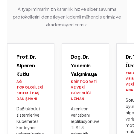
Altyapı mimarimizin kararlılık, hız ve siber savunma
protokollerini denetleyen kıdemli mühendislerimiz ve
akademisyenlerimiz.
Prof. Dr.
Doç. Dr.
Dr.
Alperen
Yasemin
Öz
Kutlu
Yalçınkaya
YAP
VE 
AĞ
KRIPTOGRAFI
VER
TOPOLOJILERI
VE VERI
ANA
KIDEMLI BAŞ
GÜVENLIĞI
DANIŞMANI
UZMANI
Sor
oyu
Dağıtık bulut
Asenkron
algo
sistemleri ve
veritabanı
ve ri
Kubernetes
replikasyonu ve
moto
konteyner
TLS 1.3
mak
yalıtımı üzerine
asimetrik