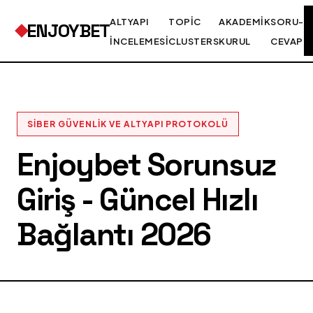
ALTYAPI
TOPIC
AKADEMIK
SORU-
ENJOYBET
İNCELEMESI
CLUSTERS
KURUL
CEVAP
SIBER GÜVENLIK VE ALTYAPI PROTOKOLÜ
Enjoybet Sorunsuz
Giriş - Güncel Hızlı
Bağlantı 2026