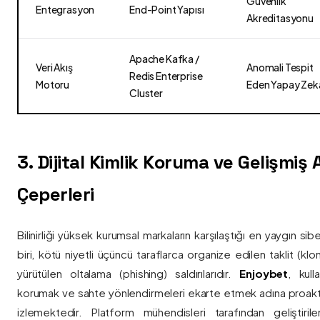
Güvenlik
Entegrasyon
End-Point Yapısı
Akreditasyonu
Apache Kafka /
Veri Akış
Anomali Tespit
Redis Enterprise
Motoru
Eden Yapay Zek
Cluster
3. Dijital Kimlik Koruma ve Gelişmiş
Çeperleri
Bilinirliği yüksek kurumsal markaların karşılaştığı en yaygın si
biri, kötü niyetli üçüncü taraflarca organize edilen taklit (kl
yürütülen oltalama (phishing) saldırılarıdır.
Enjoybet
, kulla
korumak ve sahte yönlendirmeleri ekarte etmek adına proaktif 
izlemektedir. Platform mühendisleri tarafından geliştiri