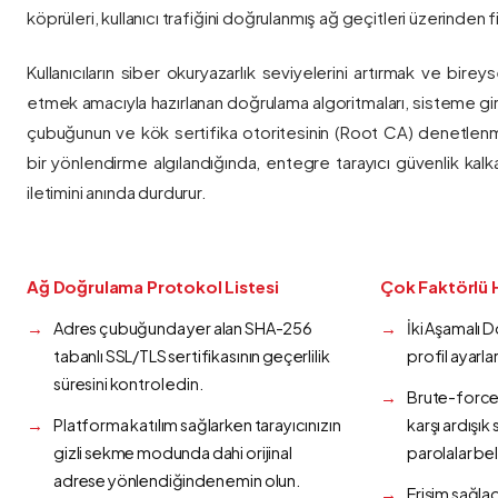
köprüleri, kullanıcı trafiğini doğrulanmış ağ geçitleri üzerinden fi
Kullanıcıların siber okuryazarlık seviyelerini artırmak ve bireys
etmek amacıyla hazırlanan doğrulama algoritmaları, sisteme gir
çubuğunun ve kök sertifika otoritesinin (Root CA) denetlenmes
bir yönlendirme algılandığında, entegre tarayıcı güvenlik kalk
iletimini anında durdurur.
Ağ Doğrulama Protokol Listesi
Çok Faktörlü 
Adres çubuğunda yer alan SHA-256
İki Aşamalı 
tabanlı SSL/TLS sertifikasının geçerlilik
profil ayarla
süresini kontrol edin.
Brute-force 
Platforma katılım sağlarken tarayıcınızın
karşı ardışı
gizli sekme modunda dahi orijinal
parolalar bel
adrese yönlendiğinden emin olun.
Erişim sağlad