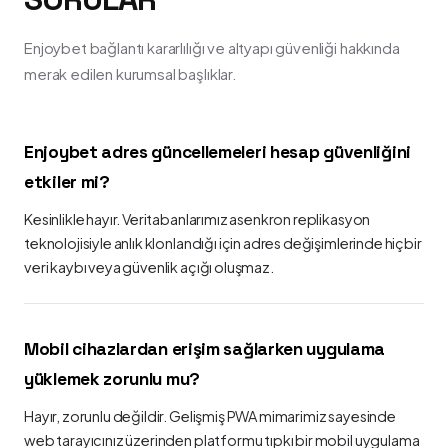
Enjoybet bağlantı kararlılığı ve altyapı güvenliği hakkında
merak edilen kurumsal başlıklar.
Enjoybet adres güncellemeleri hesap güvenliğini
etkiler mi?
Kesinlikle hayır. Veritabanlarımız asenkron replikasyon
teknolojisiyle anlık klonlandığı için adres değişimlerinde hiçbir
veri kaybı veya güvenlik açığı oluşmaz.
Mobil cihazlardan erişim sağlarken uygulama
yüklemek zorunlu mu?
Hayır, zorunlu değildir. Gelişmiş PWA mimarimiz sayesinde
web tarayıcınız üzerinden platformu tıpkı bir mobil uygulama