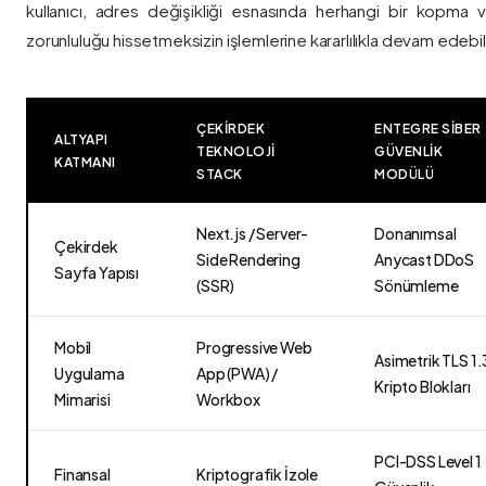
kullanıcı, adres değişikliği esnasında herhangi bir kopma
zorunluluğu hissetmeksizin işlemlerine kararlılıkla devam edebili
ÇEKIRDEK
ENTEGRE SIBER
ALTYAPI
TEKNOLOJI
GÜVENLIK
KATMANI
STACK
MODÜLÜ
Next.js / Server-
Donanımsal
Çekirdek
Side Rendering
Anycast DDoS
Sayfa Yapısı
(SSR)
Sönümleme
Mobil
Progressive Web
Asimetrik TLS 1.
Uygulama
App (PWA) /
Kripto Blokları
Mimarisi
Workbox
PCI-DSS Level 1
Finansal
Kriptografik İzole