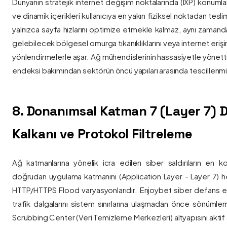
Dünyanın stratejik internet değişim noktalarında (IXP) konumlan
ve dinamik içerikleri kullanıcıya en yakın fiziksel noktadan tesl
yalnızca sayfa hızlarını optimize etmekle kalmaz, aynı zama
gelebilecek bölgesel omurga tıkanıklıklarını veya internet eriş
yönlendirmelerle aşar. Ağ mühendislerinin hassasiyetle yönettiği
endeksi bakımından sektörün öncü yapıları arasında tescillenmiş
8. Donanımsal Katman 7 (Layer 7)
Kalkanı ve Protokol Filtreleme
Ağ katmanlarına yönelik icra edilen siber saldırıların en ko
doğrudan uygulama katmanını (Application Layer - Layer 7) h
HTTP/HTTPS Flood varyasyonlarıdır. Enjoybet siber defans ekip
trafik dalgalarını sistem sınırlarına ulaşmadan önce sönüml
Scrubbing Center (Veri Temizleme Merkezleri) altyapısını aktif