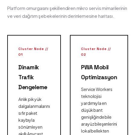
Platform omurgasını şekillendiren mikro servis mimarilerinin
ve veri dağıtım şebekelerinin derinlemesine haritası.
Cluster Node //
Cluster Node //
01
02
Dinamik
PWA Mobil
Trafik
Optimizasyon
Dengeleme
Service Workers
teknolojisi
Anlık pik yük
yardımıyla en
dalgalanmalarını
düşük bant
sıfır paket
genişliğinde bile
kaybıyla
arayüz bileşenlerini
sönümleyen
lokal bellekten
akıllı Anycast