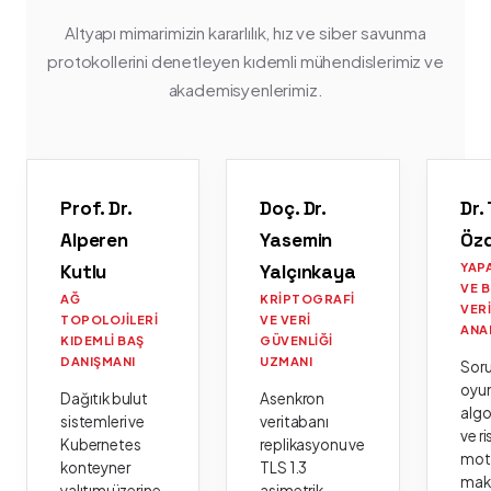
Altyapı mimarimizin kararlılık, hız ve siber savunma
protokollerini denetleyen kıdemli mühendislerimiz ve
akademisyenlerimiz.
Prof. Dr.
Doç. Dr.
Dr.
Alperen
Yasemin
Öz
Kutlu
Yalçınkaya
YAP
VE 
AĞ
KRIPTOGRAFI
VER
TOPOLOJILERI
VE VERI
ANA
KIDEMLI BAŞ
GÜVENLIĞI
DANIŞMANI
UZMANI
Sor
oyu
Dağıtık bulut
Asenkron
algo
sistemleri ve
veritabanı
ve ri
Kubernetes
replikasyonu ve
moto
konteyner
TLS 1.3
mak
yalıtımı üzerine
asimetrik