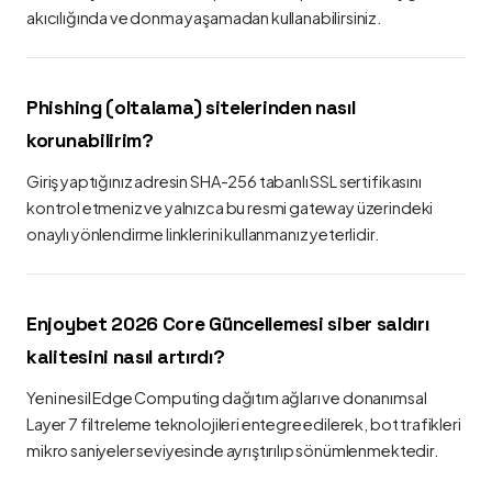
akıcılığında ve donma yaşamadan kullanabilirsiniz.
Phishing (oltalama) sitelerinden nasıl
korunabilirim?
Giriş yaptığınız adresin SHA-256 tabanlı SSL sertifikasını
kontrol etmeniz ve yalnızca bu resmi gateway üzerindeki
onaylı yönlendirme linklerini kullanmanız yeterlidir.
Enjoybet 2026 Core Güncellemesi siber saldırı
kalitesini nasıl artırdı?
Yeni nesil Edge Computing dağıtım ağları ve donanımsal
Layer 7 filtreleme teknolojileri entegre edilerek, bot trafikleri
mikro saniyeler seviyesinde ayrıştırılıp sönümlenmektedir.