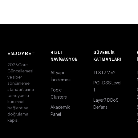
HIZLI
GÜVENLIK
ENJOYBET
NAVIGASYON
KATMANLARI
2026 Core
Güncellemesi
Altyapı
TLS 1.3 Ver2
ve siber
İncelemesi
PCI-DSS Level
sönümleme
standartlarına
Topic
1
tam uyumlu
Clusters
Layer 7 DDoS
kurumsal
Akademik
Defans
bağlantı ve
doğrulama
Panel
kapısı.