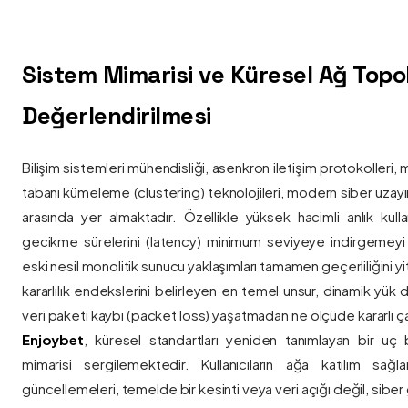
Sistem Mimarisi ve Küresel Ağ Topolo
Değerlendirilmesi
Bilişim sistemleri mühendisliği, asenkron iletişim protokolleri, 
tabanı kümeleme (clustering) teknolojileri, modern siber uzay
arasında yer almaktadır. Özellikle yüksek hacimli anlık kulla
gecikme sürelerini (latency) minimum seviyeye indirgemey
eski nesil monolitik sunucu yaklaşımları tamamen geçerliliğini yitir
kararlılık endekslerini belirleyen en temel unsur, dinamik yük
veri paketi kaybı (packet loss) yaşatmadan ne ölçüde kararlı ça
Enjoybet
, küresel standartları yeniden tanımlayan bir uç
mimarisi sergilemektedir. Kullanıcıların ağa katılım sağla
güncellemeleri, temelde bir kesinti veya veri açığı değil, siber 