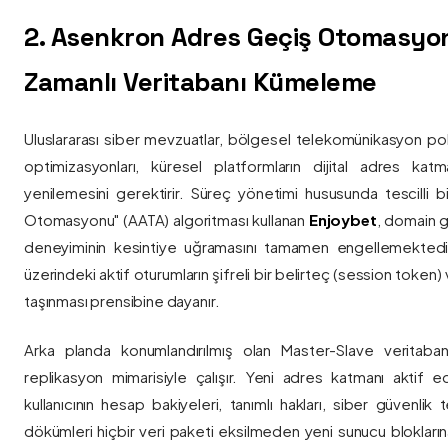
2. Asenkron Adres Geçiş Otomasyo
Zamanlı Veritabanı Kümeleme
Uluslararası siber mevzuatlar, bölgesel telekomünikasyon poli
optimizasyonları, küresel platformların dijital adres katmanl
yenilemesini gerektirir. Süreç yönetimi hususunda tescilli
Otomasyonu" (AATA) algoritması kullanan
Enjoybet
, domain g
deneyiminin kesintiye uğramasını tamamen engellemekted
üzerindeki aktif oturumların şifreli bir belirteç (session token)
taşınması prensibine dayanır.
Arka planda konumlandırılmış olan Master-Slave veritaban
replikasyon mimarisiyle çalışır. Yeni adres katmanı aktif edi
kullanıcının hesap bakiyeleri, tanımlı hakları, siber güvenlik
dökümleri hiçbir veri paketi eksilmeden yeni sunucu blokların