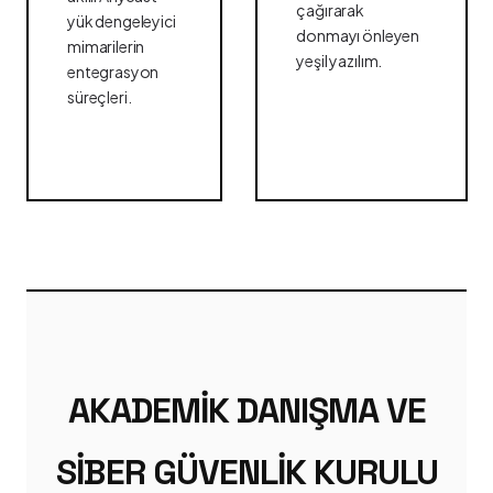
çağırarak
yük dengeleyici
donmayı önleyen
mimarilerin
yeşil yazılım.
entegrasyon
süreçleri.
AKADEMIK DANIŞMA VE
SIBER GÜVENLIK KURULU