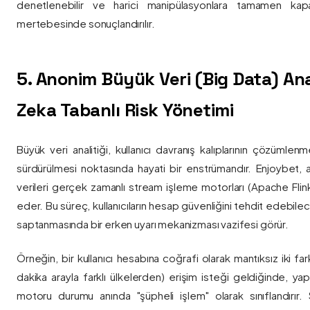
denetlenebilir ve harici manipülasyonlara tamamen kapa
mertebesinde sonuçlandırılır.
5. Anonim Büyük Veri (Big Data) Ana
Zeka Tabanlı Risk Yönetimi
Büyük veri analitiği, kullanıcı davranış kalıplarının çözümlenm
sürdürülmesi noktasında hayati bir enstrümandır. Enjoybet,
verileri gerçek zamanlı stream işleme motorları (Apache Flink /
eder. Bu süreç, kullanıcıların hesap güvenliğini tehdit edebile
saptanmasında bir erken uyarı mekanizması vazifesi görür.
Örneğin, bir kullanıcı hesabına coğrafi olarak mantıksız iki fa
dakika arayla farklı ülkelerden) erişim isteği geldiğinde, yap
motoru durumu anında "şüpheli işlem" olarak sınıflandırır. Si