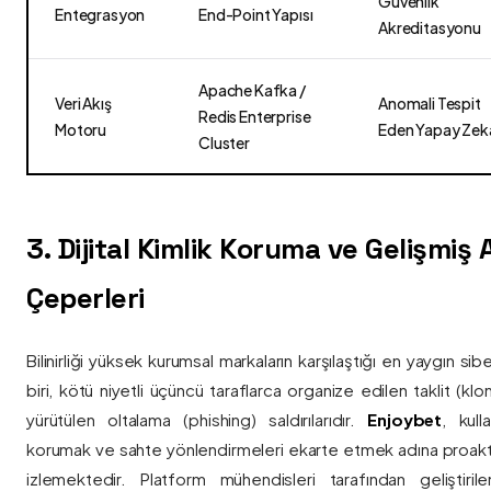
Güvenlik
Entegrasyon
End-Point Yapısı
Akreditasyonu
Apache Kafka /
Veri Akış
Anomali Tespit
Redis Enterprise
Motoru
Eden Yapay Zek
Cluster
3. Dijital Kimlik Koruma ve Gelişmiş
Çeperleri
Bilinirliği yüksek kurumsal markaların karşılaştığı en yaygın si
biri, kötü niyetli üçüncü taraflarca organize edilen taklit (kl
yürütülen oltalama (phishing) saldırılarıdır.
Enjoybet
, kulla
korumak ve sahte yönlendirmeleri ekarte etmek adına proaktif 
izlemektedir. Platform mühendisleri tarafından geliştiri