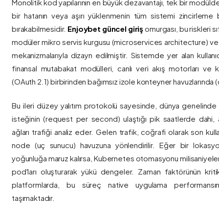
Monolitik kod yapılarının en büyük dezavantajı, tek bir modül
bir hatanın veya aşırı yüklenmenin tüm sistemi zincirleme 
bırakabilmesidir.
Enjoybet güncel giriş
omurgası, bu riskleri 
modüler mikro servis kurgusu (microservices architecture) 
mekanizmalarıyla dizayn edilmiştir. Sistemde yer alan kullanıcı
finansal mutabakat modülleri, canlı veri akış motorları ve k
(OAuth 2.1) birbirinden bağımsız izole konteyner havuzlarında (co
Bu ileri düzey yalıtım protokolü sayesinde, dünya genelinde a
isteğinin (request per second) ulaştığı pik saatlerde dahi, 
ağları trafiği analiz eder. Gelen trafik, coğrafi olarak son ku
node (uç sunucu) havuzuna yönlendirilir. Eğer bir lokasy
yoğunluğa maruz kalırsa, Kubernetes otomasyonu milisaniyeler
pod'ları oluşturarak yükü dengeler. Zaman faktörünün kriti
platformlarda, bu süreç native uygulama performansını
taşımaktadır.