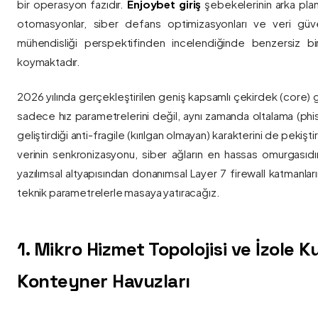
bir operasyon fazıdır.
Enjoybet giriş
şebekelerinin arka pla
otomasyonlar, siber defans optimizasyonları ve veri güvenl
mühendisliği perspektifinden incelendiğinde benzersiz bi
koymaktadır.
2026 yılında gerçekleştirilen geniş kapsamlı çekirdek (core) 
sadece hız parametrelerini değil, aynı zamanda oltalama (phis
geliştirdiği anti-fragile (kırılgan olmayan) karakterini de pekişti
verinin senkronizasyonu, siber ağların en hassas omurgasıdı
yazılımsal altyapısından donanımsal Layer 7 firewall katmanla
teknik parametrelerle masaya yatıracağız.
1. Mikro Hizmet Topolojisi ve İzole 
Konteyner Havuzları