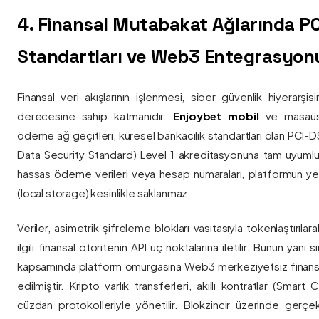
4. Finansal Mutabakat Ağlarında P
Standartları ve Web3 Entegrasyon
Finansal veri akışlarının işlenmesi, siber güvenlik hiyerarşi
derecesine sahip katmanıdır.
Enjoybet mobil
ve masaüstü
ödeme ağ geçitleri, küresel bankacılık standartları olan PCI-
Data Security Standard) Level 1 akreditasyonuna tam uyumlulukla
hassas ödeme verileri veya hesap numaraları, platformun ye
(local storage) kesinlikle saklanmaz.
Veriler, asimetrik şifreleme blokları vasıtasıyla tokenlaştırıl
ilgili finansal otoritenin API uç noktalarına iletilir. Bunun yanı
kapsamında platform omurgasına Web3 merkeziyetsiz finans
edilmiştir. Kripto varlık transferleri, akıllı kontratlar (Smar
cüzdan protokolleriyle yönetilir. Blokzincir üzerinde gerçe