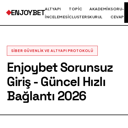
ALTYAPI
TOPIC
AKADEMIK
SORU-
ENJOYBET
İNCELEMESI
CLUSTERS
KURUL
CEVAP
SIBER GÜVENLIK VE ALTYAPI PROTOKOLÜ
Enjoybet Sorunsuz
Giriş - Güncel Hızlı
Bağlantı 2026