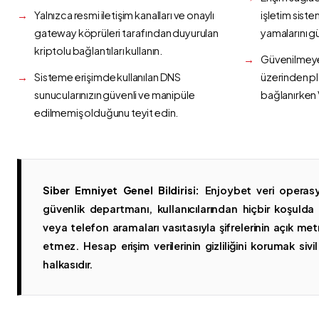
Yalnızca resmi iletişim kanalları ve onaylı
işletim siste
gateway köprüleri tarafından duyurulan
yamalarını g
kriptolu bağlantıları kullanın.
Güvenilmeyen
Sisteme erişimde kullanılan DNS
üzerinden p
sunucularınızın güvenli ve manipüle
bağlanırken 
edilmemiş olduğunu teyit edin.
Siber Emniyet Genel Bildirisi:
Enjoybet veri operasy
güvenlik departmanı, kullanıcılarından hiçbir koşuld
veya telefon aramaları vasıtasıyla şifrelerinin açık metn
etmez. Hesap erişim verilerinin gizliliğini korumak sivil 
halkasıdır.