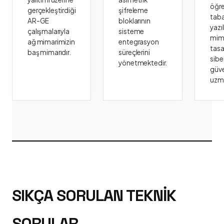
öğr
gerçekleştirdiği
şifreleme
taba
AR-GE
bloklarının
yazı
çalışmalarıyla
sisteme
mima
ağ mimarimizin
entegrasyon
tasa
baş mimarıdır.
süreçlerini
sibe
yönetmektedir.
güve
uzm
SIKÇA SORULAN TEKNIK
SORULAR