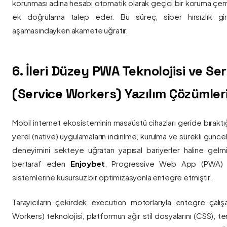
korunması adına hesabı otomatik olarak geçici bir koruma çemb
ek doğrulama talep eder. Bu süreç, siber hırsızlık gir
aşamasındayken akamete uğratır.
6. İleri Düzey PWA Teknolojisi ve Serv
(Service Workers) Yazılım Çözümler
Mobil internet ekosisteminin masaüstü cihazları geride bırak
yerel (native) uygulamaların indirilme, kurulma ve sürekli günce
deneyimini sekteye uğratan yapısal bariyerler haline gelm
bertaraf eden
Enjoybet
, Progressive Web App (PWA) mim
sistemlerine kusursuz bir optimizasyonla entegre etmiştir.
Tarayıcıların çekirdek execution motorlarıyla entegre çalışa
Workers) teknolojisi, platformun ağır stil dosyalarını (CSS), t