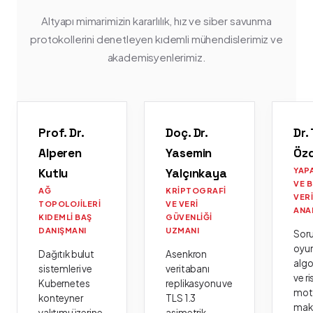
Altyapı mimarimizin kararlılık, hız ve siber savunma
protokollerini denetleyen kıdemli mühendislerimiz ve
akademisyenlerimiz.
Prof. Dr.
Doç. Dr.
Dr.
Alperen
Yasemin
Öz
Kutlu
Yalçınkaya
YAP
VE 
AĞ
KRIPTOGRAFI
VER
TOPOLOJILERI
VE VERI
ANA
KIDEMLI BAŞ
GÜVENLIĞI
DANIŞMANI
UZMANI
Sor
oyu
Dağıtık bulut
Asenkron
algo
sistemleri ve
veritabanı
ve ri
Kubernetes
replikasyonu ve
moto
konteyner
TLS 1.3
mak
yalıtımı üzerine
asimetrik