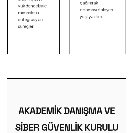
çağırarak
yük dengeleyici
donmayı önleyen
mimarilerin
yeşil yazılım.
entegrasyon
süreçleri.
AKADEMIK DANIŞMA VE
SIBER GÜVENLIK KURULU