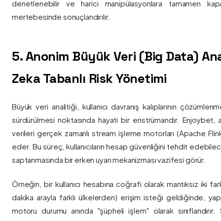
denetlenebilir ve harici manipülasyonlara tamamen kapa
mertebesinde sonuçlandırılır.
5. Anonim Büyük Veri (Big Data) Ana
Zeka Tabanlı Risk Yönetimi
Büyük veri analitiği, kullanıcı davranış kalıplarının çözümlenm
sürdürülmesi noktasında hayati bir enstrümandır. Enjoybet,
verileri gerçek zamanlı stream işleme motorları (Apache Flink /
eder. Bu süreç, kullanıcıların hesap güvenliğini tehdit edebile
saptanmasında bir erken uyarı mekanizması vazifesi görür.
Örneğin, bir kullanıcı hesabına coğrafi olarak mantıksız iki fa
dakika arayla farklı ülkelerden) erişim isteği geldiğinde, yap
motoru durumu anında "şüpheli işlem" olarak sınıflandırır. Si