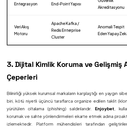
Güvenlik
Entegrasyon
End-Point Yapısı
Akreditasyonu
Apache Kafka /
Veri Akış
Anomali Tespit
Redis Enterprise
Motoru
Eden Yapay Zek
Cluster
3. Dijital Kimlik Koruma ve Gelişmiş
Çeperleri
Bilinirliği yüksek kurumsal markaların karşılaştığı en yaygın si
biri, kötü niyetli üçüncü taraflarca organize edilen taklit (kl
yürütülen oltalama (phishing) saldırılarıdır.
Enjoybet
, kulla
korumak ve sahte yönlendirmeleri ekarte etmek adına proaktif 
izlemektedir. Platform mühendisleri tarafından geliştiri