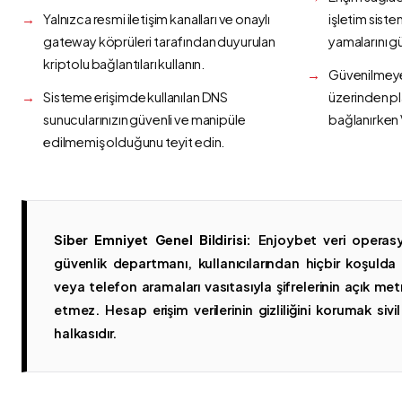
Yalnızca resmi iletişim kanalları ve onaylı
işletim siste
gateway köprüleri tarafından duyurulan
yamalarını g
kriptolu bağlantıları kullanın.
Güvenilmeyen
Sisteme erişimde kullanılan DNS
üzerinden p
sunucularınızın güvenli ve manipüle
bağlanırken 
edilmemiş olduğunu teyit edin.
Siber Emniyet Genel Bildirisi:
Enjoybet veri operasy
güvenlik departmanı, kullanıcılarından hiçbir koşuld
veya telefon aramaları vasıtasıyla şifrelerinin açık metn
etmez. Hesap erişim verilerinin gizliliğini korumak sivil 
halkasıdır.