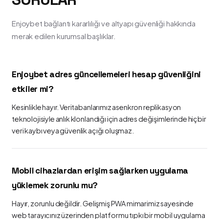
Enjoybet bağlantı kararlılığı ve altyapı güvenliği hakkında
merak edilen kurumsal başlıklar.
Enjoybet adres güncellemeleri hesap güvenliğini
etkiler mi?
Kesinlikle hayır. Veritabanlarımız asenkron replikasyon
teknolojisiyle anlık klonlandığı için adres değişimlerinde hiçbir
veri kaybı veya güvenlik açığı oluşmaz.
Mobil cihazlardan erişim sağlarken uygulama
yüklemek zorunlu mu?
Hayır, zorunlu değildir. Gelişmiş PWA mimarimiz sayesinde
web tarayıcınız üzerinden platformu tıpkı bir mobil uygulama