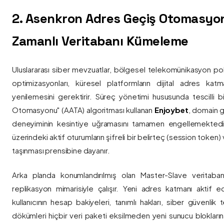
2. Asenkron Adres Geçiş Otomasyo
Zamanlı Veritabanı Kümeleme
Uluslararası siber mevzuatlar, bölgesel telekomünikasyon poli
optimizasyonları, küresel platformların dijital adres katmanl
yenilemesini gerektirir. Süreç yönetimi hususunda tescilli
Otomasyonu" (AATA) algoritması kullanan
Enjoybet
, domain g
deneyiminin kesintiye uğramasını tamamen engellemekted
üzerindeki aktif oturumların şifreli bir belirteç (session token)
taşınması prensibine dayanır.
Arka planda konumlandırılmış olan Master-Slave veritaban
replikasyon mimarisiyle çalışır. Yeni adres katmanı aktif edi
kullanıcının hesap bakiyeleri, tanımlı hakları, siber güvenlik
dökümleri hiçbir veri paketi eksilmeden yeni sunucu blokların