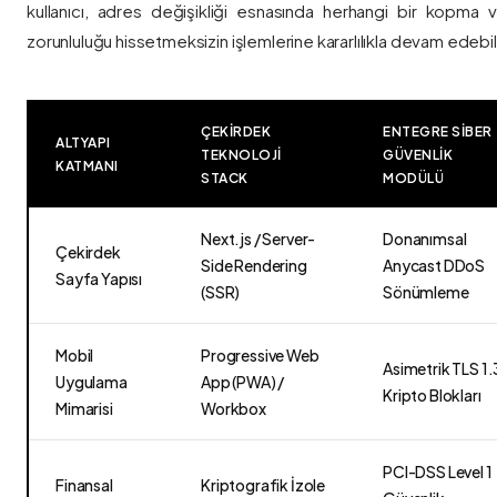
kullanıcı, adres değişikliği esnasında herhangi bir kopma
zorunluluğu hissetmeksizin işlemlerine kararlılıkla devam edebili
ÇEKIRDEK
ENTEGRE SIBER
ALTYAPI
TEKNOLOJI
GÜVENLIK
KATMANI
STACK
MODÜLÜ
Next.js / Server-
Donanımsal
Çekirdek
Side Rendering
Anycast DDoS
Sayfa Yapısı
(SSR)
Sönümleme
Mobil
Progressive Web
Asimetrik TLS 1.
Uygulama
App (PWA) /
Kripto Blokları
Mimarisi
Workbox
PCI-DSS Level 1
Finansal
Kriptografik İzole