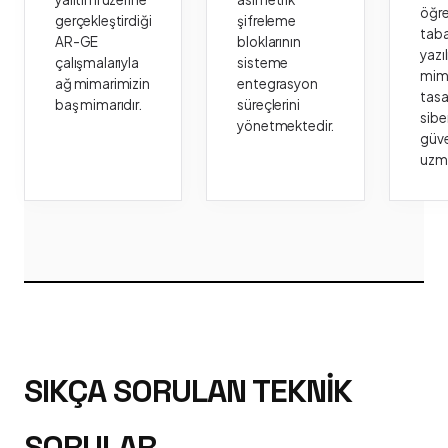
öğr
gerçekleştirdiği
şifreleme
taba
AR-GE
bloklarının
yazı
çalışmalarıyla
sisteme
mima
ağ mimarimizin
entegrasyon
tasa
baş mimarıdır.
süreçlerini
sibe
yönetmektedir.
güve
uzm
SIKÇA SORULAN TEKNIK
SORULAR