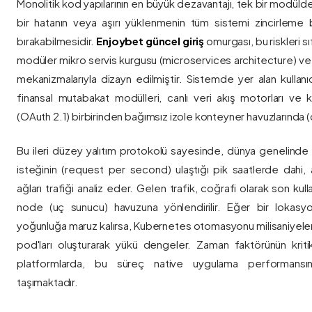
Monolitik kod yapılarının en büyük dezavantajı, tek bir modül
bir hatanın veya aşırı yüklenmenin tüm sistemi zincirleme 
bırakabilmesidir.
Enjoybet güncel giriş
omurgası, bu riskleri 
modüler mikro servis kurgusu (microservices architecture) 
mekanizmalarıyla dizayn edilmiştir. Sistemde yer alan kullanıcı
finansal mutabakat modülleri, canlı veri akış motorları ve k
(OAuth 2.1) birbirinden bağımsız izole konteyner havuzlarında (co
Bu ileri düzey yalıtım protokolü sayesinde, dünya genelinde a
isteğinin (request per second) ulaştığı pik saatlerde dahi, 
ağları trafiği analiz eder. Gelen trafik, coğrafi olarak son ku
node (uç sunucu) havuzuna yönlendirilir. Eğer bir lokasy
yoğunluğa maruz kalırsa, Kubernetes otomasyonu milisaniyeler
pod'ları oluşturarak yükü dengeler. Zaman faktörünün kriti
platformlarda, bu süreç native uygulama performansını
taşımaktadır.