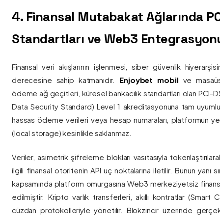
4. Finansal Mutabakat Ağlarında P
Standartları ve Web3 Entegrasyon
Finansal veri akışlarının işlenmesi, siber güvenlik hiyerarşi
derecesine sahip katmanıdır.
Enjoybet mobil
ve masaüstü
ödeme ağ geçitleri, küresel bankacılık standartları olan PCI-
Data Security Standard) Level 1 akreditasyonuna tam uyumlulukla
hassas ödeme verileri veya hesap numaraları, platformun ye
(local storage) kesinlikle saklanmaz.
Veriler, asimetrik şifreleme blokları vasıtasıyla tokenlaştırıl
ilgili finansal otoritenin API uç noktalarına iletilir. Bunun yanı
kapsamında platform omurgasına Web3 merkeziyetsiz finans
edilmiştir. Kripto varlık transferleri, akıllı kontratlar (Smar
cüzdan protokolleriyle yönetilir. Blokzincir üzerinde gerçe