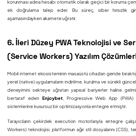
korunması adına hesabı otomatik olarak geçici bir koruma çemb
ek doğrulama talep eder. Bu süreç, siber hırsızlık gir
aşamasındayken akamete uğratır.
6. İleri Düzey PWA Teknolojisi ve Serv
(Service Workers) Yazılım Çözümler
Mobil internet ekosisteminin masaüstü cihazları geride bırak
yerel (native) uygulamaların indirilme, kurulma ve sürekli günce
deneyimini sekteye uğratan yapısal bariyerler haline gelm
bertaraf eden
Enjoybet
, Progressive Web App (PWA) mim
sistemlerine kusursuz bir optimizasyonla entegre etmiştir.
Tarayıcıların çekirdek execution motorlarıyla entegre çalışa
Workers) teknolojisi, platformun ağır stil dosyalarını (CSS), t