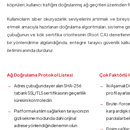
köprüleri, kullanıcı trafiğini doğrulanmış ağ geçitleri üzerinden fi
Kullanıcıların siber okuryazarlık seviyelerini artırmak ve bireys
etmek amacıyla hazırlanan doğrulama algoritmaları, sisteme gir
çubuğunun ve kök sertifika otoritesinin (Root CA) denetlenmes
bir yönlendirme algılandığında, entegre tarayıcı güvenlik kalk
iletimini anında durdurur.
Ağ Doğrulama Protokol Listesi
Çok Faktörlü 
Adres çubuğunda yer alan SHA-256
İki Aşamalı 
tabanlı SSL/TLS sertifikasının geçerlilik
profil ayarla
süresini kontrol edin.
Brute-force 
Platforma katılım sağlarken tarayıcınızın
karşı ardışı
gizli sekme modunda dahi orijinal
parolalar bel
adrese yönlendiğinden emin olun.
Erişim sağlad