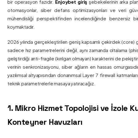
bir operasyon fazıdır.
Enjoybet giriş
şebekelerinin arka pla
otomasyonlar, siber defans optimizasyonları ve veri güvenl
mühendisliği perspektifinden incelendiğinde benzersiz bi
koymaktadır.
2026 yılında gerçekleştirilen geniş kapsamlı çekirdek (core) 
sadece hız parametrelerini değil, aynı zamanda oltalama (phis
geliştirdiği anti-fragile (kırılgan olmayan) karakterini de pekişti
verinin senkronizasyonu, siber ağların en hassas omurgasıdı
yazılımsal altyapısından donanımsal Layer 7 firewall katmanla
teknik parametrelerle masaya yatıracağız.
1. Mikro Hizmet Topolojisi ve İzole 
Konteyner Havuzları