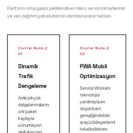
Platform omurgasını şekillendiren mikro servis mimarilerinin
ve veri dağıtım şebekelerinin derinlemesine haritası.
Cluster Node //
Cluster Node //
01
02
Dinamik
PWA Mobil
Trafik
Optimizasyon
Dengeleme
Service Workers
teknolojisi
Anlık pik yük
yardımıyla en
dalgalanmalarını
düşük bant
sıfır paket
genişliğinde bile
kaybıyla
arayüz bileşenlerini
sönümleyen
lokal bellekten
akıllı Anycast