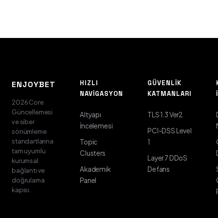
HIZLI
GÜVENLIK
ENJOYBET
NAVIGASYON
KATMANLARI
2026 Core
Güncellemesi
Altyapı
TLS 1.3 Ver2
ve siber
İncelemesi
PCI-DSS Level
sönümleme
standartlarına
Topic
1
tam uyumlu
Clusters
Layer 7 DDoS
kurumsal
Akademik
Defans
bağlantı ve
doğrulama
Panel
kapısı.