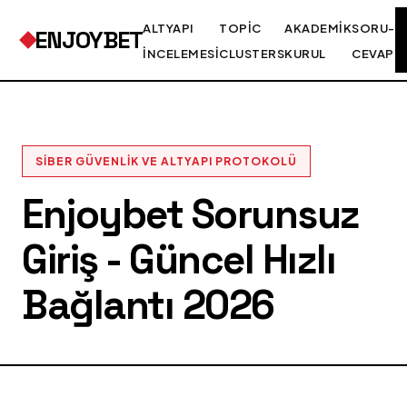
ALTYAPI
TOPIC
AKADEMIK
SORU-
ENJOYBET
İNCELEMESI
CLUSTERS
KURUL
CEVAP
SIBER GÜVENLIK VE ALTYAPI PROTOKOLÜ
Enjoybet Sorunsuz
Giriş - Güncel Hızlı
Bağlantı 2026