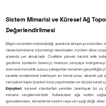
Sistem Mimarisi ve Küresel Ağ Topolo
Değerlendirilmesi
Bilişim sistemleri mühendisliği, asenkron iletişim protokolleri, 
tabanı kümeleme (clustering) teknolojileri, modern siber uzay
arasında yer almaktadır. Özellikle yüksek hacimli anlık kulla
gecikme sürelerini (latency) minimum seviyeye indirgemey
eski nesil monolitik sunucu yaklaşımları tamamen geçerliliğini yitir
kararlılık endekslerini belirleyen en temel unsur, dinamik yük
veri paketi kaybı (packet loss) yaşatmadan ne ölçüde kararlı ça
Enjoybet
, küresel standartları yeniden tanımlayan bir uç
mimarisi sergilemektedir. Kullanıcıların ağa katılım sağla
güncellemeleri, temelde bir kesinti veya veri açığı değil, siber 