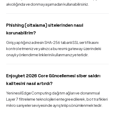
akıcılığında ve donma yaşamadan kullanabilirsiniz.
Phishing (oltalama) sitelerinden nasıl
korunabilirim?
Giriş yaptığınız adresin SHA-256 tabanlı SSL sertifikasını
kontrol etmeniz ve yalnızca bu resmi gateway üzerindeki
onaylı yönlendirme linklerini kullanmanız yeterlidir.
Enjoybet 2026 Core Güncellemesi siber saldırı
kalitesini nasıl artırdı?
Yeni nesil Edge Computing dağıtım ağları ve donanımsal
Layer 7 filtreleme teknolojileri entegre edilerek, bot trafikleri
mikro saniyeler seviyesinde ayrıştırılıp sönümlenmektedir.