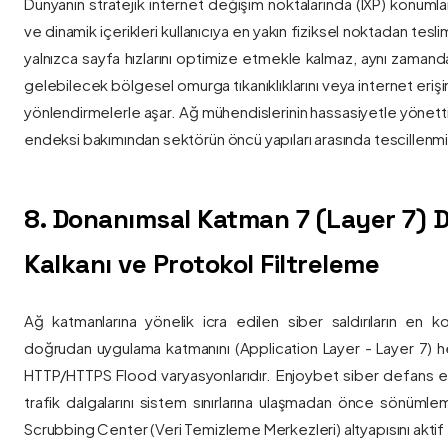
Dünyanın stratejik internet değişim noktalarında (IXP) konumlan
ve dinamik içerikleri kullanıcıya en yakın fiziksel noktadan tesl
yalnızca sayfa hızlarını optimize etmekle kalmaz, aynı zama
gelebilecek bölgesel omurga tıkanıklıklarını veya internet eriş
yönlendirmelerle aşar. Ağ mühendislerinin hassasiyetle yönettiği
endeksi bakımından sektörün öncü yapıları arasında tescillenmiş
8. Donanımsal Katman 7 (Layer 7)
Kalkanı ve Protokol Filtreleme
Ağ katmanlarına yönelik icra edilen siber saldırıların en ko
doğrudan uygulama katmanını (Application Layer - Layer 7) h
HTTP/HTTPS Flood varyasyonlarıdır. Enjoybet siber defans ekip
trafik dalgalarını sistem sınırlarına ulaşmadan önce sönüml
Scrubbing Center (Veri Temizleme Merkezleri) altyapısını aktif