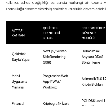
kullanıcı, adres değişikliği esnasında herhangi bir kopma
zorunluluğu hissetmeksizin işlemlerine kararlılıkla devam edebili
ÇEKIRDEK
ENTEGRE SIBER
ALTYAPI
TEKNOLOJI
GÜVENLIK
KATMANI
STACK
MODÜLÜ
Next.js / Server-
Donanımsal
Çekirdek
Side Rendering
Anycast DDoS
Sayfa Yapısı
(SSR)
Sönümleme
Mobil
Progressive Web
Asimetrik TLS 1.
Uygulama
App (PWA) /
Kripto Blokları
Mimarisi
Workbox
PCI-DSS Level 1
Finansal
Kriptografik İzole