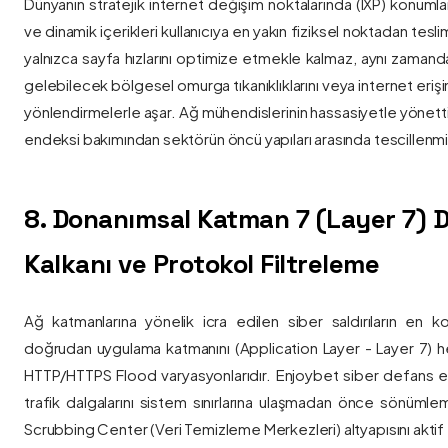
Dünyanın stratejik internet değişim noktalarında (IXP) konumlan
ve dinamik içerikleri kullanıcıya en yakın fiziksel noktadan tesl
yalnızca sayfa hızlarını optimize etmekle kalmaz, aynı zama
gelebilecek bölgesel omurga tıkanıklıklarını veya internet eriş
yönlendirmelerle aşar. Ağ mühendislerinin hassasiyetle yönettiği
endeksi bakımından sektörün öncü yapıları arasında tescillenmiş
8. Donanımsal Katman 7 (Layer 7)
Kalkanı ve Protokol Filtreleme
Ağ katmanlarına yönelik icra edilen siber saldırıların en ko
doğrudan uygulama katmanını (Application Layer - Layer 7) h
HTTP/HTTPS Flood varyasyonlarıdır. Enjoybet siber defans ekip
trafik dalgalarını sistem sınırlarına ulaşmadan önce sönüml
Scrubbing Center (Veri Temizleme Merkezleri) altyapısını aktif