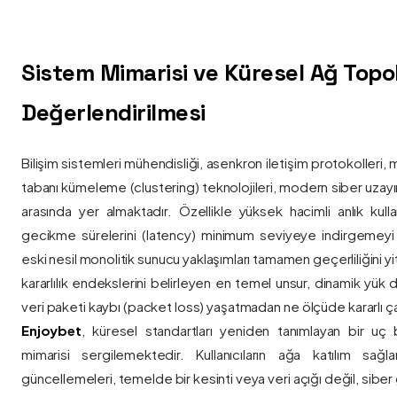
Sistem Mimarisi ve Küresel Ağ Topolo
Değerlendirilmesi
Bilişim sistemleri mühendisliği, asenkron iletişim protokolleri, 
tabanı kümeleme (clustering) teknolojileri, modern siber uzay
arasında yer almaktadır. Özellikle yüksek hacimli anlık kulla
gecikme sürelerini (latency) minimum seviyeye indirgemey
eski nesil monolitik sunucu yaklaşımları tamamen geçerliliğini yitir
kararlılık endekslerini belirleyen en temel unsur, dinamik yük
veri paketi kaybı (packet loss) yaşatmadan ne ölçüde kararlı ça
Enjoybet
, küresel standartları yeniden tanımlayan bir uç
mimarisi sergilemektedir. Kullanıcıların ağa katılım sağla
güncellemeleri, temelde bir kesinti veya veri açığı değil, siber 