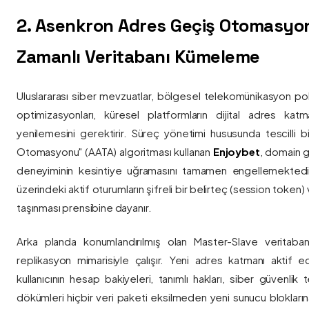
2. Asenkron Adres Geçiş Otomasyo
Zamanlı Veritabanı Kümeleme
Uluslararası siber mevzuatlar, bölgesel telekomünikasyon poli
optimizasyonları, küresel platformların dijital adres katmanl
yenilemesini gerektirir. Süreç yönetimi hususunda tescilli
Otomasyonu" (AATA) algoritması kullanan
Enjoybet
, domain g
deneyiminin kesintiye uğramasını tamamen engellemekted
üzerindeki aktif oturumların şifreli bir belirteç (session token)
taşınması prensibine dayanır.
Arka planda konumlandırılmış olan Master-Slave veritaban
replikasyon mimarisiyle çalışır. Yeni adres katmanı aktif edi
kullanıcının hesap bakiyeleri, tanımlı hakları, siber güvenlik
dökümleri hiçbir veri paketi eksilmeden yeni sunucu blokların