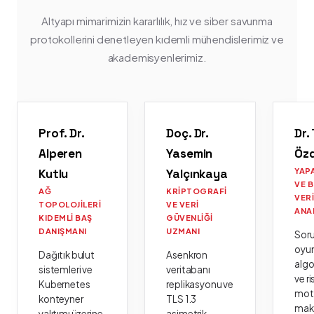
Altyapı mimarimizin kararlılık, hız ve siber savunma
protokollerini denetleyen kıdemli mühendislerimiz ve
akademisyenlerimiz.
Prof. Dr.
Doç. Dr.
Dr.
Alperen
Yasemin
Öz
Kutlu
Yalçınkaya
YAP
VE 
AĞ
KRIPTOGRAFI
VER
TOPOLOJILERI
VE VERI
ANA
KIDEMLI BAŞ
GÜVENLIĞI
DANIŞMANI
UZMANI
Sor
oyu
Dağıtık bulut
Asenkron
algo
sistemleri ve
veritabanı
ve ri
Kubernetes
replikasyonu ve
moto
konteyner
TLS 1.3
mak
yalıtımı üzerine
asimetrik