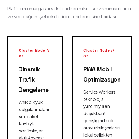
Platform omurgasını şekillendiren mikro servis mimarilerinin
ve veri dağıtım şebekelerinin derinlemesine haritası.
Cluster Node //
Cluster Node //
01
02
Dinamik
PWA Mobil
Trafik
Optimizasyon
Dengeleme
Service Workers
teknolojisi
Anlık pik yük
yardımıyla en
dalgalanmalarını
düşük bant
sıfır paket
genişliğinde bile
kaybıyla
arayüz bileşenlerini
sönümleyen
lokal bellekten
akıllı Anycast