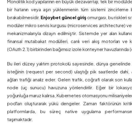
Monolitik kod yapılarının en büyük dezavantajı, tek bir modül
bir hatanın veya aşırı yüklenmenin tüm sistemi zincirleme 
bırakabilmesidir.
Enjoybet güncel giriş
omurgası, bu riskleri 
modüler mikro servis kurgusu (microservices architecture) 
mekanizmalarıyla dizayn edilmiştir. Sistemde yer alan kullanıcı
finansal mutabakat modülleri, canlı veri akış motorları ve k
(OAuth 2.1) birbirinden bağımsız izole konteyner havuzlarında (co
Bu ileri düzey yalıtım protokolü sayesinde, dünya genelinde a
isteğinin (request per second) ulaştığı pik saatlerde dahi, 
ağları trafiği analiz eder. Gelen trafik, coğrafi olarak son ku
node (uç sunucu) havuzuna yönlendirilir. Eğer bir lokasy
yoğunluğa maruz kalırsa, Kubernetes otomasyonu milisaniyeler
pod'ları oluşturarak yükü dengeler. Zaman faktörünün kriti
platformlarda, bu süreç native uygulama performansını
taşımaktadır.