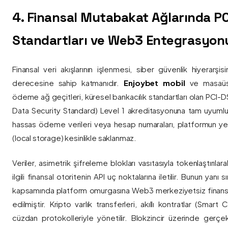
4. Finansal Mutabakat Ağlarında P
Standartları ve Web3 Entegrasyon
Finansal veri akışlarının işlenmesi, siber güvenlik hiyerarşi
derecesine sahip katmanıdır.
Enjoybet mobil
ve masaüstü
ödeme ağ geçitleri, küresel bankacılık standartları olan PCI-
Data Security Standard) Level 1 akreditasyonuna tam uyumlulukla
hassas ödeme verileri veya hesap numaraları, platformun ye
(local storage) kesinlikle saklanmaz.
Veriler, asimetrik şifreleme blokları vasıtasıyla tokenlaştırıl
ilgili finansal otoritenin API uç noktalarına iletilir. Bunun yanı
kapsamında platform omurgasına Web3 merkeziyetsiz finans
edilmiştir. Kripto varlık transferleri, akıllı kontratlar (Smar
cüzdan protokolleriyle yönetilir. Blokzincir üzerinde gerçe