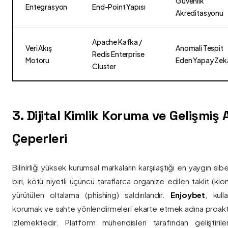
Güvenlik
Entegrasyon
End-Point Yapısı
Akreditasyonu
Apache Kafka /
Veri Akış
Anomali Tespit
Redis Enterprise
Motoru
Eden Yapay Zek
Cluster
3. Dijital Kimlik Koruma ve Gelişmiş
Çeperleri
Bilinirliği yüksek kurumsal markaların karşılaştığı en yaygın si
biri, kötü niyetli üçüncü taraflarca organize edilen taklit (kl
yürütülen oltalama (phishing) saldırılarıdır.
Enjoybet
, kulla
korumak ve sahte yönlendirmeleri ekarte etmek adına proaktif 
izlemektedir. Platform mühendisleri tarafından geliştiri