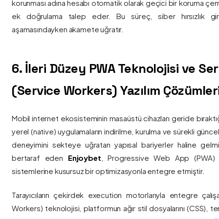
korunması adına hesabı otomatik olarak geçici bir koruma çemb
ek doğrulama talep eder. Bu süreç, siber hırsızlık gir
aşamasındayken akamete uğratır.
6. İleri Düzey PWA Teknolojisi ve Serv
(Service Workers) Yazılım Çözümler
Mobil internet ekosisteminin masaüstü cihazları geride bırak
yerel (native) uygulamaların indirilme, kurulma ve sürekli günce
deneyimini sekteye uğratan yapısal bariyerler haline gelm
bertaraf eden
Enjoybet
, Progressive Web App (PWA) mim
sistemlerine kusursuz bir optimizasyonla entegre etmiştir.
Tarayıcıların çekirdek execution motorlarıyla entegre çalışa
Workers) teknolojisi, platformun ağır stil dosyalarını (CSS), t