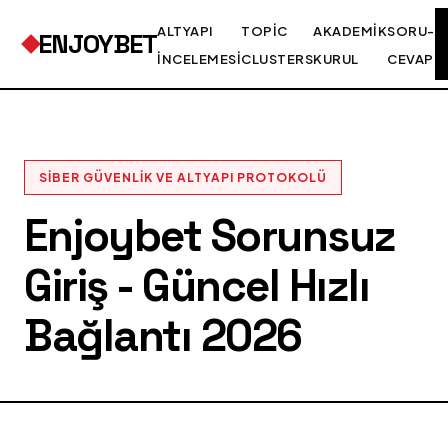
ALTYAPI
TOPIC
AKADEMIK
SORU-
ENJOYBET
İNCELEMESI
CLUSTERS
KURUL
CEVAP
SIBER GÜVENLIK VE ALTYAPI PROTOKOLÜ
Enjoybet Sorunsuz
Giriş - Güncel Hızlı
Bağlantı 2026