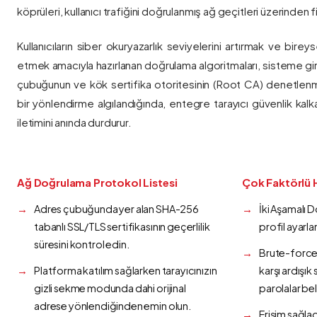
köprüleri, kullanıcı trafiğini doğrulanmış ağ geçitleri üzerinden fi
Kullanıcıların siber okuryazarlık seviyelerini artırmak ve bireys
etmek amacıyla hazırlanan doğrulama algoritmaları, sisteme gir
çubuğunun ve kök sertifika otoritesinin (Root CA) denetlenmes
bir yönlendirme algılandığında, entegre tarayıcı güvenlik kalk
iletimini anında durdurur.
Ağ Doğrulama Protokol Listesi
Çok Faktörlü 
Adres çubuğunda yer alan SHA-256
İki Aşamalı 
tabanlı SSL/TLS sertifikasının geçerlilik
profil ayarla
süresini kontrol edin.
Brute-force 
Platforma katılım sağlarken tarayıcınızın
karşı ardışı
gizli sekme modunda dahi orijinal
parolalar bel
adrese yönlendiğinden emin olun.
Erişim sağlad