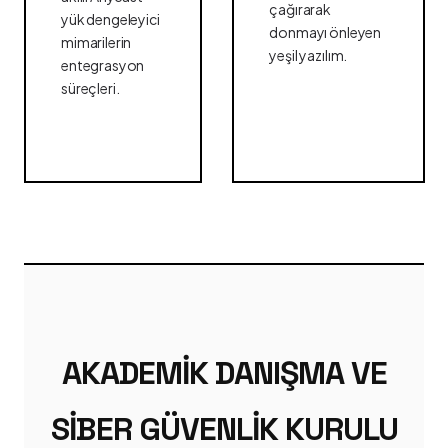
çağırarak
yük dengeleyici
donmayı önleyen
mimarilerin
yeşil yazılım.
entegrasyon
süreçleri.
AKADEMIK DANIŞMA VE
SIBER GÜVENLIK KURULU