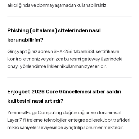
akıcılığında ve donma yaşamadan kullanabilirsiniz.
Phishing (oltalama) sitelerinden nasıl
korunabilirim?
Giriş yaptığınız adresin SHA-256 tabanlı SSL sertifikasını
kontrol etmeniz ve yalnızca bu resmi gateway üzerindeki
onaylı yönlendirme linklerini kullanmanız yeterlidir.
Enjoybet 2026 Core Güncellemesi siber saldırı
kalitesini nasıl artırdı?
Yeni nesil Edge Computing dağıtım ağları ve donanımsal
Layer 7 filtreleme teknolojileri entegre edilerek, bot trafikleri
mikro saniyeler seviyesinde ayrıştırılıp sönümlenmektedir.