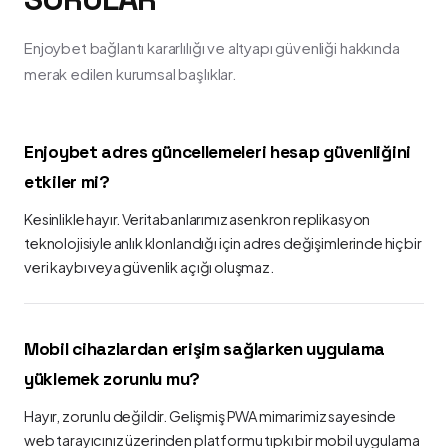
Enjoybet bağlantı kararlılığı ve altyapı güvenliği hakkında
merak edilen kurumsal başlıklar.
Enjoybet adres güncellemeleri hesap güvenliğini
etkiler mi?
Kesinlikle hayır. Veritabanlarımız asenkron replikasyon
teknolojisiyle anlık klonlandığı için adres değişimlerinde hiçbir
veri kaybı veya güvenlik açığı oluşmaz.
Mobil cihazlardan erişim sağlarken uygulama
yüklemek zorunlu mu?
Hayır, zorunlu değildir. Gelişmiş PWA mimarimiz sayesinde
web tarayıcınız üzerinden platformu tıpkı bir mobil uygulama