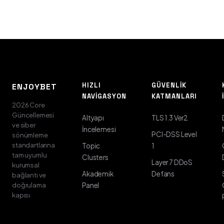
HIZLI
GÜVENLIK
ENJOYBET
NAVIGASYON
KATMANLARI
2026 Core
Güncellemesi
Altyapı
TLS 1.3 Ver2
ve siber
İncelemesi
PCI-DSS Level
sönümleme
standartlarına
Topic
1
tam uyumlu
Clusters
Layer 7 DDoS
kurumsal
Akademik
Defans
bağlantı ve
doğrulama
Panel
kapısı.