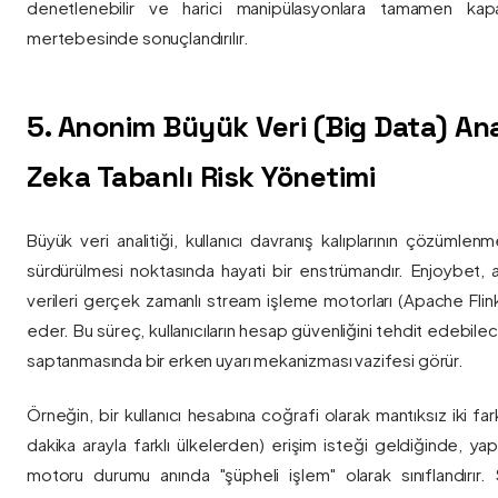
denetlenebilir ve harici manipülasyonlara tamamen kapa
mertebesinde sonuçlandırılır.
5. Anonim Büyük Veri (Big Data) Ana
Zeka Tabanlı Risk Yönetimi
Büyük veri analitiği, kullanıcı davranış kalıplarının çözümlenm
sürdürülmesi noktasında hayati bir enstrümandır. Enjoybet,
verileri gerçek zamanlı stream işleme motorları (Apache Flink /
eder. Bu süreç, kullanıcıların hesap güvenliğini tehdit edebile
saptanmasında bir erken uyarı mekanizması vazifesi görür.
Örneğin, bir kullanıcı hesabına coğrafi olarak mantıksız iki fa
dakika arayla farklı ülkelerden) erişim isteği geldiğinde, yap
motoru durumu anında "şüpheli işlem" olarak sınıflandırır. Si