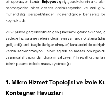
bir operasyon fazıdır.
Enjoybet giriş
şebekelerinin arka pla
otomasyonlar, siber defans optimizasyonları ve veri güvenl
mühendisliği perspektifinden incelendiğinde benzersiz bi
koymaktadır.
2026 yılında gerçekleştirilen geniş kapsamlı çekirdek (core) 
sadece hız parametrelerini değil, aynı zamanda oltalama (phis
geliştirdiği anti-fragile (kırılgan olmayan) karakterini de pekişti
verinin senkronizasyonu, siber ağların en hassas omurgasıdı
yazılımsal altyapısından donanımsal Layer 7 firewall katmanla
teknik parametrelerle masaya yatıracağız.
1. Mikro Hizmet Topolojisi ve İzole 
Konteyner Havuzları