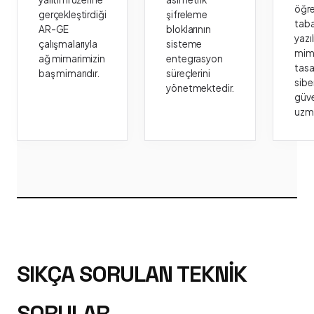
öğr
gerçekleştirdiği
şifreleme
taba
AR-GE
bloklarının
yazı
çalışmalarıyla
sisteme
mima
ağ mimarimizin
entegrasyon
tasa
baş mimarıdır.
süreçlerini
sibe
yönetmektedir.
güve
uzm
SIKÇA SORULAN TEKNIK
SORULAR