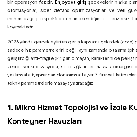
bir operasyon fazıdır.
Enjoybet giriş
şebekelerinin arka pla
otomasyonlar, siber defans optimizasyonları ve veri güvenl
mühendisliği perspektifinden incelendiğinde benzersiz bi
koymaktadır.
2026 yılında gerçekleştirilen geniş kapsamlı çekirdek (core) 
sadece hız parametrelerini değil, aynı zamanda oltalama (phis
geliştirdiği anti-fragile (kırılgan olmayan) karakterini de pekişti
verinin senkronizasyonu, siber ağların en hassas omurgasıdı
yazılımsal altyapısından donanımsal Layer 7 firewall katmanla
teknik parametrelerle masaya yatıracağız.
1. Mikro Hizmet Topolojisi ve İzole 
Konteyner Havuzları