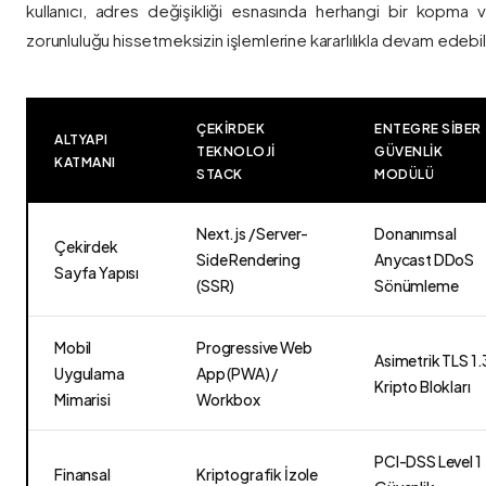
kullanıcı, adres değişikliği esnasında herhangi bir kopma
zorunluluğu hissetmeksizin işlemlerine kararlılıkla devam edebili
ÇEKIRDEK
ENTEGRE SIBER
ALTYAPI
TEKNOLOJI
GÜVENLIK
KATMANI
STACK
MODÜLÜ
Next.js / Server-
Donanımsal
Çekirdek
Side Rendering
Anycast DDoS
Sayfa Yapısı
(SSR)
Sönümleme
Mobil
Progressive Web
Asimetrik TLS 1.
Uygulama
App (PWA) /
Kripto Blokları
Mimarisi
Workbox
PCI-DSS Level 1
Finansal
Kriptografik İzole