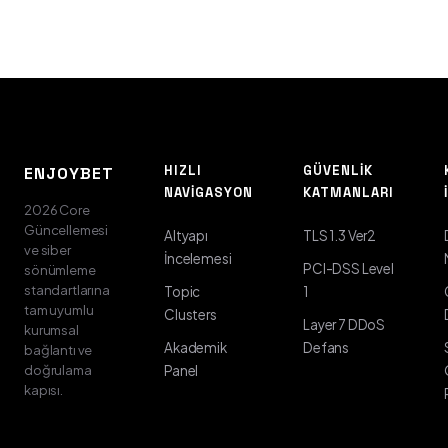
HIZLI
GÜVENLIK
ENJOYBET
NAVIGASYON
KATMANLARI
2026 Core
Güncellemesi
Altyapı
TLS 1.3 Ver2
ve siber
İncelemesi
PCI-DSS Level
sönümleme
standartlarına
Topic
1
tam uyumlu
Clusters
Layer 7 DDoS
kurumsal
Akademik
Defans
bağlantı ve
doğrulama
Panel
kapısı.