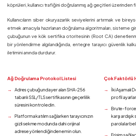
köprüleri, kullanıcı trafiğini doğrulanmış ağ geçitleri üzerinden fi
Kullanıcıların siber okuryazarlık seviyelerini artırmak ve bireys
etmek amacıyla hazırlanan doğrulama algoritmaları, sisteme gir
çubuğunun ve kök sertifika otoritesinin (Root CA) denetlenmes
bir yönlendirme algılandığında, entegre tarayıcı güvenlik kalk
iletimini anında durdurur.
Ağ Doğrulama Protokol Listesi
Çok Faktörlü 
Adres çubuğunda yer alan SHA-256
İki Aşamalı 
tabanlı SSL/TLS sertifikasının geçerlilik
profil ayarla
süresini kontrol edin.
Brute-force 
Platforma katılım sağlarken tarayıcınızın
karşı ardışı
gizli sekme modunda dahi orijinal
parolalar bel
adrese yönlendiğinden emin olun.
Erişim sağlad