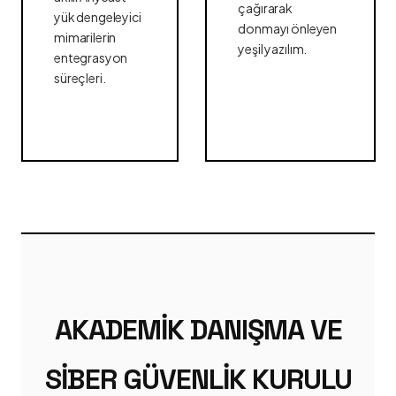
çağırarak
yük dengeleyici
donmayı önleyen
mimarilerin
yeşil yazılım.
entegrasyon
süreçleri.
AKADEMIK DANIŞMA VE
SIBER GÜVENLIK KURULU