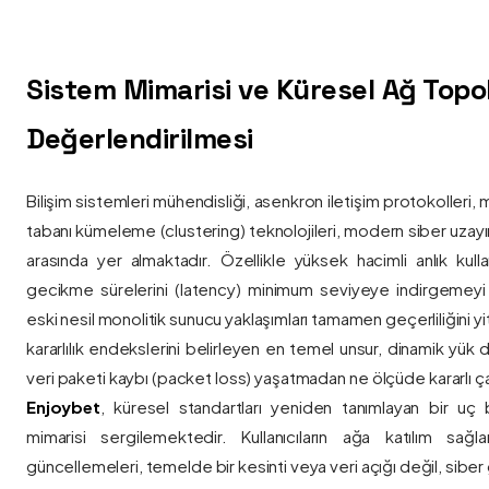
Sistem Mimarisi ve Küresel Ağ Topolo
Değerlendirilmesi
Bilişim sistemleri mühendisliği, asenkron iletişim protokolleri, 
tabanı kümeleme (clustering) teknolojileri, modern siber uzay
arasında yer almaktadır. Özellikle yüksek hacimli anlık kulla
gecikme sürelerini (latency) minimum seviyeye indirgemey
eski nesil monolitik sunucu yaklaşımları tamamen geçerliliğini yitir
kararlılık endekslerini belirleyen en temel unsur, dinamik yük
veri paketi kaybı (packet loss) yaşatmadan ne ölçüde kararlı ça
Enjoybet
, küresel standartları yeniden tanımlayan bir uç
mimarisi sergilemektedir. Kullanıcıların ağa katılım sağla
güncellemeleri, temelde bir kesinti veya veri açığı değil, siber 