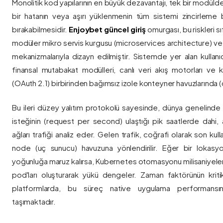
Monolitik kod yapılarının en büyük dezavantajı, tek bir modül
bir hatanın veya aşırı yüklenmenin tüm sistemi zincirleme 
bırakabilmesidir.
Enjoybet güncel giriş
omurgası, bu riskleri 
modüler mikro servis kurgusu (microservices architecture) 
mekanizmalarıyla dizayn edilmiştir. Sistemde yer alan kullanıcı
finansal mutabakat modülleri, canlı veri akış motorları ve k
(OAuth 2.1) birbirinden bağımsız izole konteyner havuzlarında (co
Bu ileri düzey yalıtım protokolü sayesinde, dünya genelinde a
isteğinin (request per second) ulaştığı pik saatlerde dahi, 
ağları trafiği analiz eder. Gelen trafik, coğrafi olarak son ku
node (uç sunucu) havuzuna yönlendirilir. Eğer bir lokasy
yoğunluğa maruz kalırsa, Kubernetes otomasyonu milisaniyeler
pod'ları oluşturarak yükü dengeler. Zaman faktörünün kriti
platformlarda, bu süreç native uygulama performansını
taşımaktadır.