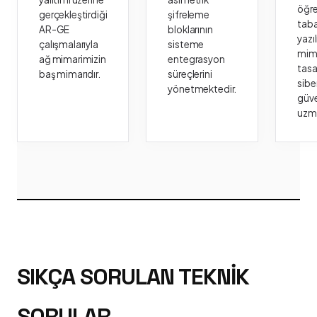
öğr
gerçekleştirdiği
şifreleme
taba
AR-GE
bloklarının
yazı
çalışmalarıyla
sisteme
mima
ağ mimarimizin
entegrasyon
tasa
baş mimarıdır.
süreçlerini
sibe
yönetmektedir.
güve
uzm
SIKÇA SORULAN TEKNIK
SORULAR