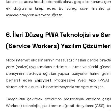
korunması adına hesabı otomatik olarak geçici bir koruma çemb
ek doğrulama talep eder. Bu süreç, siber hırsızlık gir
aşamasındayken akamete uğratır.
6. İleri Düzey PWA Teknolojisi ve Serv
(Service Workers) Yazılım Çözümler
Mobil internet ekosisteminin masaüstü cihazları geride bırak
yerel (native) uygulamaların indirilme, kurulma ve sürekli günce
deneyimini sekteye uğratan yapısal bariyerler haline gelm
bertaraf eden
Enjoybet
, Progressive Web App (PWA) mim
sistemlerine kusursuz bir optimizasyonla entegre etmiştir.
Tarayıcıların çekirdek execution motorlarıyla entegre çalışa
Workers) teknolojisi, platformun ağır stil dosyalarını (CSS), t