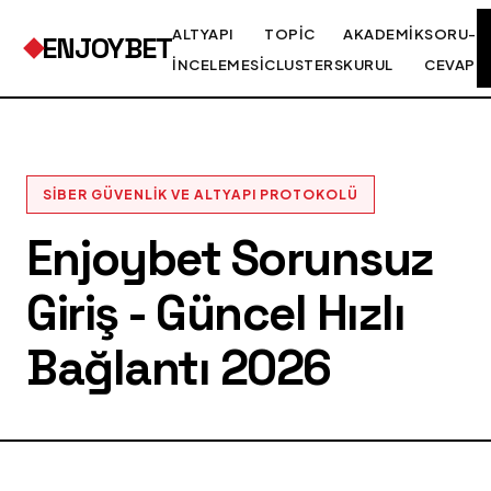
ALTYAPI
TOPIC
AKADEMIK
SORU-
ENJOYBET
İNCELEMESI
CLUSTERS
KURUL
CEVAP
SIBER GÜVENLIK VE ALTYAPI PROTOKOLÜ
Enjoybet Sorunsuz
Giriş - Güncel Hızlı
Bağlantı 2026