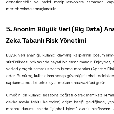
denetlenebilir ve harici manipülasyonlara tamamen kapa
mertebesinde sonuçlandırılır.
5. Anonim Büyük Veri (Big Data) Ana
Zeka Tabanlı Risk Yönetimi
Büyük veri analitiği, kullanıcı davranış kalıplarının çözümlenm
sürdürülmesi noktasında hayati bir enstrümandır. Enjoybet,
verileri gerçek zamanlı stream işleme motorları (Apache Flink /
eder. Bu süreç, kullanıcıların hesap güvenliğini tehdit edebile
saptanmasında bir erken uyarı mekanizması vazifesi görür.
Örneğin, bir kullanıcı hesabına coğrafi olarak mantıksız iki fa
dakika arayla farklı ülkelerden) erişim isteği geldiğinde, yap
motoru durumu anında "şüpheli işlem" olarak sınıflandırır. Si