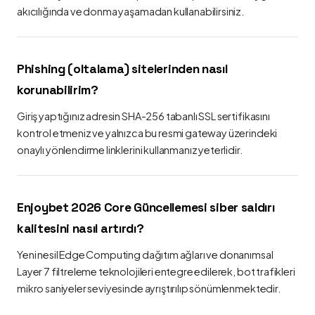
akıcılığında ve donma yaşamadan kullanabilirsiniz.
Phishing (oltalama) sitelerinden nasıl
korunabilirim?
Giriş yaptığınız adresin SHA-256 tabanlı SSL sertifikasını
kontrol etmeniz ve yalnızca bu resmi gateway üzerindeki
onaylı yönlendirme linklerini kullanmanız yeterlidir.
Enjoybet 2026 Core Güncellemesi siber saldırı
kalitesini nasıl artırdı?
Yeni nesil Edge Computing dağıtım ağları ve donanımsal
Layer 7 filtreleme teknolojileri entegre edilerek, bot trafikleri
mikro saniyeler seviyesinde ayrıştırılıp sönümlenmektedir.