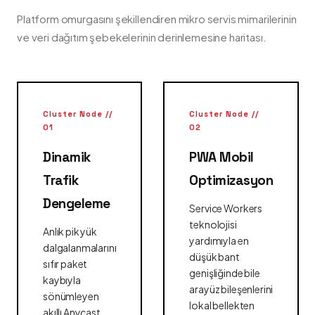
Platform omurgasını şekillendiren mikro servis mimarilerinin
ve veri dağıtım şebekelerinin derinlemesine haritası.
Cluster Node //
Cluster Node //
01
02
Dinamik
PWA Mobil
Trafik
Optimizasyon
Dengeleme
Service Workers
teknolojisi
Anlık pik yük
yardımıyla en
dalgalanmalarını
düşük bant
sıfır paket
genişliğinde bile
kaybıyla
arayüz bileşenlerini
sönümleyen
lokal bellekten
akıllı Anycast