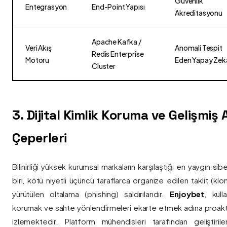
Güvenlik
Entegrasyon
End-Point Yapısı
Akreditasyonu
Apache Kafka /
Veri Akış
Anomali Tespit
Redis Enterprise
Motoru
Eden Yapay Zek
Cluster
3. Dijital Kimlik Koruma ve Gelişmiş
Çeperleri
Bilinirliği yüksek kurumsal markaların karşılaştığı en yaygın si
biri, kötü niyetli üçüncü taraflarca organize edilen taklit (kl
yürütülen oltalama (phishing) saldırılarıdır.
Enjoybet
, kulla
korumak ve sahte yönlendirmeleri ekarte etmek adına proaktif 
izlemektedir. Platform mühendisleri tarafından geliştiri