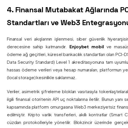
4. Finansal Mutabakat Ağlarında P
Standartları ve Web3 Entegrasyon
Finansal veri akışlarının işlenmesi, siber güvenlik hiyerarşi
derecesine sahip katmanıdır.
Enjoybet mobil
ve masaüstü
ödeme ağ geçitleri, küresel bankacılık standartları olan PCI-
Data Security Standard) Level 1 akreditasyonuna tam uyumlulukla
hassas ödeme verileri veya hesap numaraları, platformun ye
(local storage) kesinlikle saklanmaz.
Veriler, asimetrik şifreleme blokları vasıtasıyla tokenlaştırıl
ilgili finansal otoritenin API uç noktalarına iletilir. Bunun yanı
kapsamında platform omurgasına Web3 merkeziyetsiz finans
edilmiştir. Kripto varlık transferleri, akıllı kontratlar (Smar
cüzdan protokolleriyle yönetilir. Blokzincir üzerinde gerçe