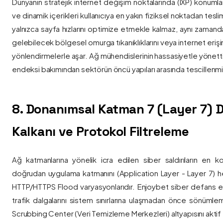
Dünyanın stratejik internet değişim noktalarında (IXP) konumlan
ve dinamik içerikleri kullanıcıya en yakın fiziksel noktadan tesl
yalnızca sayfa hızlarını optimize etmekle kalmaz, aynı zama
gelebilecek bölgesel omurga tıkanıklıklarını veya internet eriş
yönlendirmelerle aşar. Ağ mühendislerinin hassasiyetle yönettiği
endeksi bakımından sektörün öncü yapıları arasında tescillenmiş
8. Donanımsal Katman 7 (Layer 7)
Kalkanı ve Protokol Filtreleme
Ağ katmanlarına yönelik icra edilen siber saldırıların en ko
doğrudan uygulama katmanını (Application Layer - Layer 7) h
HTTP/HTTPS Flood varyasyonlarıdır. Enjoybet siber defans ekip
trafik dalgalarını sistem sınırlarına ulaşmadan önce sönüml
Scrubbing Center (Veri Temizleme Merkezleri) altyapısını aktif