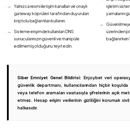
Yalnızca resmi iletişim kanalları ve onaylı
işletim siste
gateway köprüleri tarafından duyurulan
yamalarını g
kriptolu bağlantıları kullanın.
Güvenilmeyen
Sisteme erişimde kullanılan DNS
üzerinden p
sunucularınızın güvenli ve manipüle
bağlanırken 
edilmemiş olduğunu teyit edin.
Siber Emniyet Genel Bildirisi:
Enjoybet veri operasy
güvenlik departmanı, kullanıcılarından hiçbir koşuld
veya telefon aramaları vasıtasıyla şifrelerinin açık metn
etmez. Hesap erişim verilerinin gizliliğini korumak sivil 
halkasıdır.