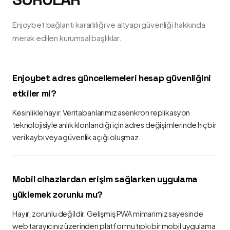
Enjoybet bağlantı kararlılığı ve altyapı güvenliği hakkında
merak edilen kurumsal başlıklar.
Enjoybet adres güncellemeleri hesap güvenliğini
etkiler mi?
Kesinlikle hayır. Veritabanlarımız asenkron replikasyon
teknolojisiyle anlık klonlandığı için adres değişimlerinde hiçbir
veri kaybı veya güvenlik açığı oluşmaz.
Mobil cihazlardan erişim sağlarken uygulama
yüklemek zorunlu mu?
Hayır, zorunlu değildir. Gelişmiş PWA mimarimiz sayesinde
web tarayıcınız üzerinden platformu tıpkı bir mobil uygulama