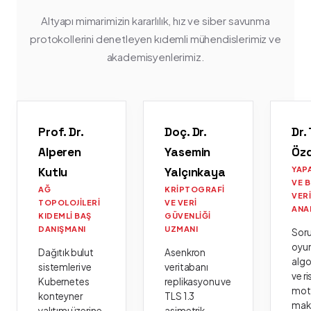
Altyapı mimarimizin kararlılık, hız ve siber savunma
protokollerini denetleyen kıdemli mühendislerimiz ve
akademisyenlerimiz.
Prof. Dr.
Doç. Dr.
Dr.
Alperen
Yasemin
Öz
Kutlu
Yalçınkaya
YAP
VE 
AĞ
KRIPTOGRAFI
VER
TOPOLOJILERI
VE VERI
ANA
KIDEMLI BAŞ
GÜVENLIĞI
DANIŞMANI
UZMANI
Sor
oyu
Dağıtık bulut
Asenkron
algo
sistemleri ve
veritabanı
ve ri
Kubernetes
replikasyonu ve
moto
konteyner
TLS 1.3
mak
yalıtımı üzerine
asimetrik