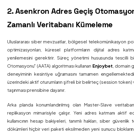
2. Asenkron Adres Geçiş Otomasyo
Zamanlı Veritabanı Kümeleme
Uluslararası siber mevzuatlar, bölgesel telekomünikasyon poli
optimizasyonları, küresel platformların dijital adres katmanl
yenilemesini gerektirir. Süreç yönetimi hususunda tescilli
Otomasyonu" (AATA) algoritması kullanan
Enjoybet
, domain g
deneyiminin kesintiye uğramasını tamamen engellemekted
üzerindeki aktif oturumların şifreli bir belirteç (session token)
taşınması prensibine dayanır.
Arka planda konumlandırılmış olan Master-Slave veritaban
replikasyon mimarisiyle çalışır. Yeni adres katmanı aktif edi
kullanıcının hesap bakiyeleri, tanımlı hakları, siber güvenlik
dökümleri hiçbir veri paketi eksilmeden yeni sunucu blokların