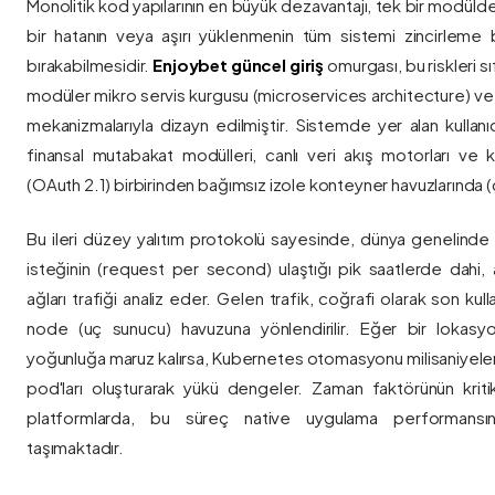
Monolitik kod yapılarının en büyük dezavantajı, tek bir modül
bir hatanın veya aşırı yüklenmenin tüm sistemi zincirleme 
bırakabilmesidir.
Enjoybet güncel giriş
omurgası, bu riskleri 
modüler mikro servis kurgusu (microservices architecture) 
mekanizmalarıyla dizayn edilmiştir. Sistemde yer alan kullanıcı
finansal mutabakat modülleri, canlı veri akış motorları ve k
(OAuth 2.1) birbirinden bağımsız izole konteyner havuzlarında (co
Bu ileri düzey yalıtım protokolü sayesinde, dünya genelinde a
isteğinin (request per second) ulaştığı pik saatlerde dahi, 
ağları trafiği analiz eder. Gelen trafik, coğrafi olarak son ku
node (uç sunucu) havuzuna yönlendirilir. Eğer bir lokasy
yoğunluğa maruz kalırsa, Kubernetes otomasyonu milisaniyeler
pod'ları oluşturarak yükü dengeler. Zaman faktörünün kriti
platformlarda, bu süreç native uygulama performansını
taşımaktadır.