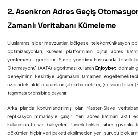
2. Asenkron Adres Geçiş Otomasyo
Zamanlı Veritabanı Kümeleme
Uluslararası siber mevzuatlar, bölgesel telekomünikasyon poli
optimizasyonları, küresel platformların dijital adres katmanl
yenilemesini gerektirir. Süreç yönetimi hususunda tescilli
Otomasyonu" (AATA) algoritması kullanan
Enjoybet
, domain g
deneyiminin kesintiye uğramasını tamamen engellemekted
üzerindeki aktif oturumların şifreli bir belirteç (session token)
taşınması prensibine dayanır.
Arka planda konumlandırılmış olan Master-Slave veritaban
replikasyon mimarisiyle çalışır. Yeni adres katmanı aktif edi
kullanıcının hesap bakiyeleri, tanımlı hakları, siber güvenlik
dökümleri hiçbir veri paketi eksilmeden yeni sunucu blokların