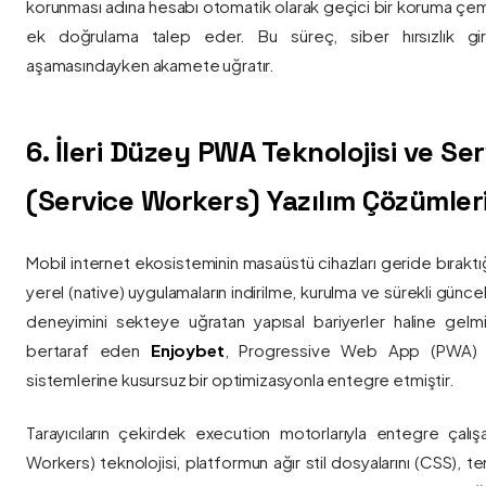
korunması adına hesabı otomatik olarak geçici bir koruma çemb
ek doğrulama talep eder. Bu süreç, siber hırsızlık gir
aşamasındayken akamete uğratır.
6. İleri Düzey PWA Teknolojisi ve Serv
(Service Workers) Yazılım Çözümler
Mobil internet ekosisteminin masaüstü cihazları geride bırak
yerel (native) uygulamaların indirilme, kurulma ve sürekli günce
deneyimini sekteye uğratan yapısal bariyerler haline gelm
bertaraf eden
Enjoybet
, Progressive Web App (PWA) mim
sistemlerine kusursuz bir optimizasyonla entegre etmiştir.
Tarayıcıların çekirdek execution motorlarıyla entegre çalışa
Workers) teknolojisi, platformun ağır stil dosyalarını (CSS), t