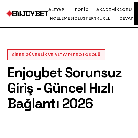
ALTYAPI
TOPIC
AKADEMIK
SORU-
ENJOYBET
İNCELEMESI
CLUSTERS
KURUL
CEVAP
SIBER GÜVENLIK VE ALTYAPI PROTOKOLÜ
Enjoybet Sorunsuz
Giriş - Güncel Hızlı
Bağlantı 2026