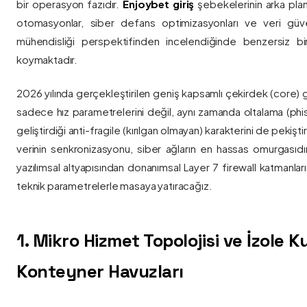
bir operasyon fazıdır.
Enjoybet giriş
şebekelerinin arka pla
otomasyonlar, siber defans optimizasyonları ve veri güvenl
mühendisliği perspektifinden incelendiğinde benzersiz bi
koymaktadır.
2026 yılında gerçekleştirilen geniş kapsamlı çekirdek (core) 
sadece hız parametrelerini değil, aynı zamanda oltalama (phis
geliştirdiği anti-fragile (kırılgan olmayan) karakterini de pekişti
verinin senkronizasyonu, siber ağların en hassas omurgasıdı
yazılımsal altyapısından donanımsal Layer 7 firewall katmanla
teknik parametrelerle masaya yatıracağız.
1. Mikro Hizmet Topolojisi ve İzole 
Konteyner Havuzları