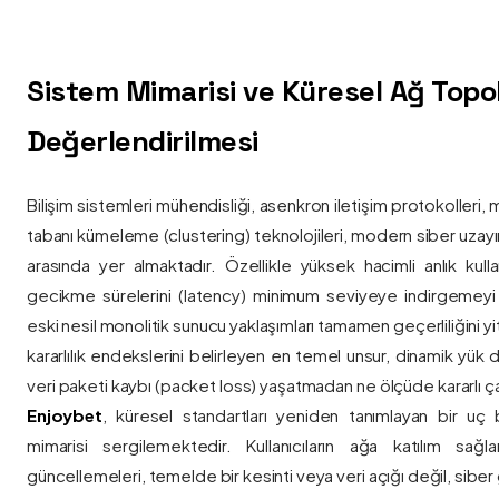
Sistem Mimarisi ve Küresel Ağ Topolo
Değerlendirilmesi
Bilişim sistemleri mühendisliği, asenkron iletişim protokolleri, 
tabanı kümeleme (clustering) teknolojileri, modern siber uzay
arasında yer almaktadır. Özellikle yüksek hacimli anlık kulla
gecikme sürelerini (latency) minimum seviyeye indirgemey
eski nesil monolitik sunucu yaklaşımları tamamen geçerliliğini yitir
kararlılık endekslerini belirleyen en temel unsur, dinamik yük
veri paketi kaybı (packet loss) yaşatmadan ne ölçüde kararlı ça
Enjoybet
, küresel standartları yeniden tanımlayan bir uç
mimarisi sergilemektedir. Kullanıcıların ağa katılım sağla
güncellemeleri, temelde bir kesinti veya veri açığı değil, siber 