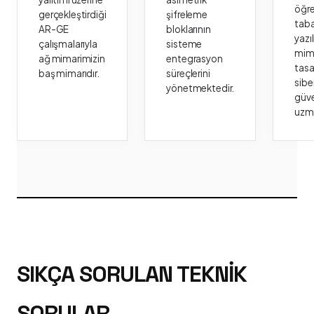
öğr
gerçekleştirdiği
şifreleme
taba
AR-GE
bloklarının
yazı
çalışmalarıyla
sisteme
mima
ağ mimarimizin
entegrasyon
tasa
baş mimarıdır.
süreçlerini
sibe
yönetmektedir.
güve
uzm
SIKÇA SORULAN TEKNIK
SORULAR