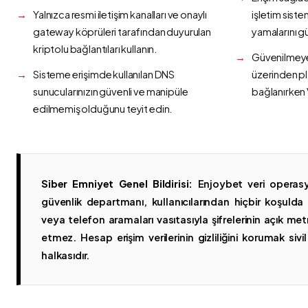
Yalnızca resmi iletişim kanalları ve onaylı
işletim siste
gateway köprüleri tarafından duyurulan
yamalarını g
kriptolu bağlantıları kullanın.
Güvenilmeyen
Sisteme erişimde kullanılan DNS
üzerinden p
sunucularınızın güvenli ve manipüle
bağlanırken 
edilmemiş olduğunu teyit edin.
Siber Emniyet Genel Bildirisi:
Enjoybet veri operasy
güvenlik departmanı, kullanıcılarından hiçbir koşuld
veya telefon aramaları vasıtasıyla şifrelerinin açık metn
etmez. Hesap erişim verilerinin gizliliğini korumak sivil 
halkasıdır.