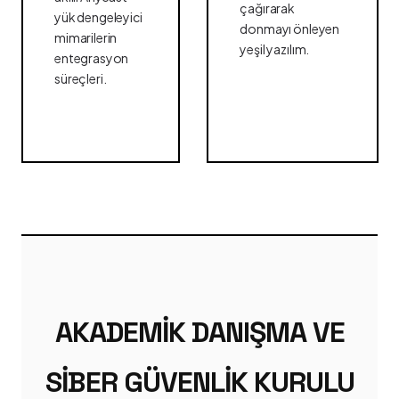
çağırarak
yük dengeleyici
donmayı önleyen
mimarilerin
yeşil yazılım.
entegrasyon
süreçleri.
AKADEMIK DANIŞMA VE
SIBER GÜVENLIK KURULU