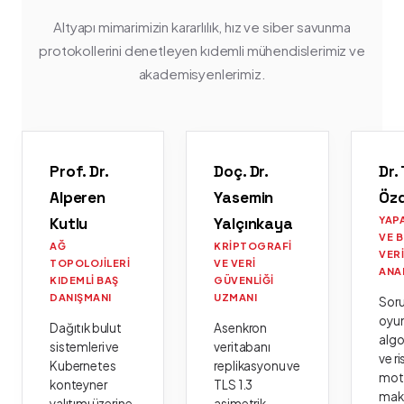
Altyapı mimarimizin kararlılık, hız ve siber savunma
protokollerini denetleyen kıdemli mühendislerimiz ve
akademisyenlerimiz.
Prof. Dr.
Doç. Dr.
Dr.
Alperen
Yasemin
Öz
Kutlu
Yalçınkaya
YAP
VE 
AĞ
KRIPTOGRAFI
VER
TOPOLOJILERI
VE VERI
ANA
KIDEMLI BAŞ
GÜVENLIĞI
DANIŞMANI
UZMANI
Sor
oyu
Dağıtık bulut
Asenkron
algo
sistemleri ve
veritabanı
ve ri
Kubernetes
replikasyonu ve
moto
konteyner
TLS 1.3
mak
yalıtımı üzerine
asimetrik