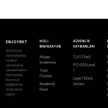
HIZLI
GÜVENLIK
ENJOYBET
NAVIGASYON
KATMANLARI
2026 Core
Güncellemesi
Altyapı
TLS 1.3 Ver2
ve siber
İncelemesi
PCI-DSS Level
sönümleme
standartlarına
Topic
1
tam uyumlu
Clusters
Layer 7 DDoS
kurumsal
Akademik
Defans
bağlantı ve
doğrulama
Panel
kapısı.