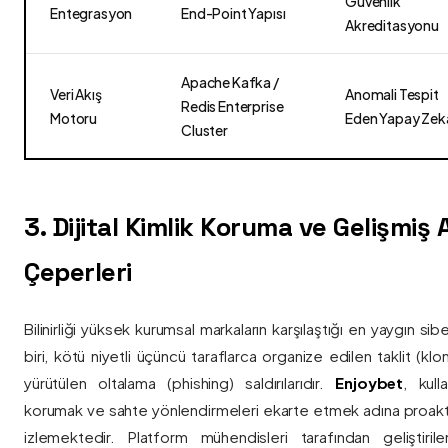
Güvenlik
Entegrasyon
End-Point Yapısı
Akreditasyonu
Apache Kafka /
Veri Akış
Anomali Tespit
Redis Enterprise
Motoru
Eden Yapay Zek
Cluster
3. Dijital Kimlik Koruma ve Gelişmiş
Çeperleri
Bilinirliği yüksek kurumsal markaların karşılaştığı en yaygın si
biri, kötü niyetli üçüncü taraflarca organize edilen taklit (kl
yürütülen oltalama (phishing) saldırılarıdır.
Enjoybet
, kulla
korumak ve sahte yönlendirmeleri ekarte etmek adına proaktif 
izlemektedir. Platform mühendisleri tarafından geliştiri