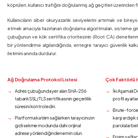
köprüleri, kullanıcı trafiğini doğrulanmış ağ geçitleri üzerinden fi
Kullanıcıların siber okuryazarlık seviyelerini artırmak ve bireys
etmek amacıyla hazırlanan doğrulama algoritmaları, sisteme gir
çubuğunun ve kök sertifika otoritesinin (Root CA) denetlenmes
bir yönlendirme algılandığında, entegre tarayıcı güvenlik kalk
iletimini anında durdurur.
Ağ Doğrulama Protokol Listesi
Çok Faktörlü 
Adres çubuğunda yer alan SHA-256
İki Aşamalı 
tabanlı SSL/TLS sertifikasının geçerlilik
profil ayarla
süresini kontrol edin.
Brute-force 
Platforma katılım sağlarken tarayıcınızın
karşı ardışı
gizli sekme modunda dahi orijinal
parolalar bel
adrese yönlendiğinden emin olun.
Erişim sağlad