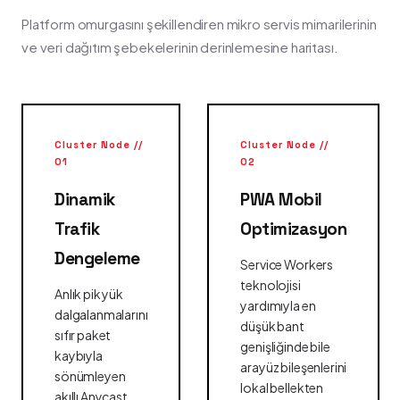
Platform omurgasını şekillendiren mikro servis mimarilerinin
ve veri dağıtım şebekelerinin derinlemesine haritası.
Cluster Node //
Cluster Node //
01
02
Dinamik
PWA Mobil
Trafik
Optimizasyon
Dengeleme
Service Workers
teknolojisi
Anlık pik yük
yardımıyla en
dalgalanmalarını
düşük bant
sıfır paket
genişliğinde bile
kaybıyla
arayüz bileşenlerini
sönümleyen
lokal bellekten
akıllı Anycast