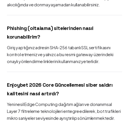
akıcılığında ve donma yaşamadan kullanabilirsiniz.
Phishing (oltalama) sitelerinden nasıl
korunabilirim?
Giriş yaptığınız adresin SHA-256 tabanlı SSL sertifikasını
kontrol etmeniz ve yalnızca bu resmi gateway üzerindeki
onaylı yönlendirme linklerini kullanmanız yeterlidir.
Enjoybet 2026 Core Güncellemesi siber saldırı
kalitesini nasıl artırdı?
Yeni nesil Edge Computing dağıtım ağları ve donanımsal
Layer 7 filtreleme teknolojileri entegre edilerek, bot trafikleri
mikro saniyeler seviyesinde ayrıştırılıp sönümlenmektedir.