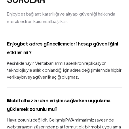
Enjoybet bağlantı kararlılığı ve altyapı güvenliği hakkında
merak edilen kurumsal başlıklar.
Enjoybet adres güncellemeleri hesap güvenliğini
etkiler mi?
Kesinlikle hayır. Veritabanlarımız asenkron replikasyon
teknolojisiyle anlık klonlandığı için adres değişimlerinde hiçbir
veri kaybı veya güvenlik açığı oluşmaz.
Mobil cihazlardan erişim sağlarken uygulama
yüklemek zorunlu mu?
Hayır, zorunlu değildir. Gelişmiş PWA mimarimiz sayesinde
web tarayıcınız üzerinden platformu tıpkı bir mobil uygulama