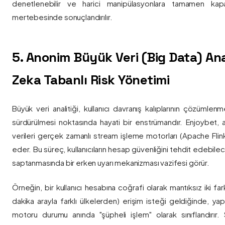
denetlenebilir ve harici manipülasyonlara tamamen kapa
mertebesinde sonuçlandırılır.
5. Anonim Büyük Veri (Big Data) Ana
Zeka Tabanlı Risk Yönetimi
Büyük veri analitiği, kullanıcı davranış kalıplarının çözümlenm
sürdürülmesi noktasında hayati bir enstrümandır. Enjoybet,
verileri gerçek zamanlı stream işleme motorları (Apache Flink /
eder. Bu süreç, kullanıcıların hesap güvenliğini tehdit edebile
saptanmasında bir erken uyarı mekanizması vazifesi görür.
Örneğin, bir kullanıcı hesabına coğrafi olarak mantıksız iki fa
dakika arayla farklı ülkelerden) erişim isteği geldiğinde, yap
motoru durumu anında "şüpheli işlem" olarak sınıflandırır. Si