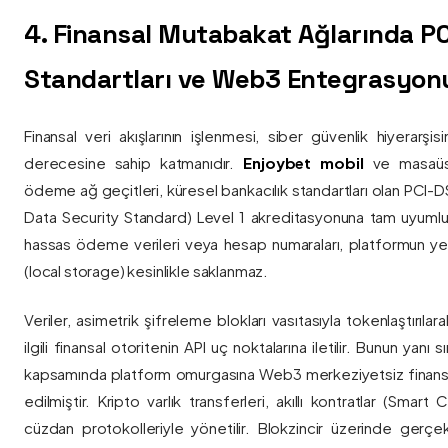
4. Finansal Mutabakat Ağlarında P
Standartları ve Web3 Entegrasyon
Finansal veri akışlarının işlenmesi, siber güvenlik hiyerarşi
derecesine sahip katmanıdır.
Enjoybet mobil
ve masaüstü
ödeme ağ geçitleri, küresel bankacılık standartları olan PCI-
Data Security Standard) Level 1 akreditasyonuna tam uyumlulukla
hassas ödeme verileri veya hesap numaraları, platformun ye
(local storage) kesinlikle saklanmaz.
Veriler, asimetrik şifreleme blokları vasıtasıyla tokenlaştırıl
ilgili finansal otoritenin API uç noktalarına iletilir. Bunun yanı
kapsamında platform omurgasına Web3 merkeziyetsiz finans
edilmiştir. Kripto varlık transferleri, akıllı kontratlar (Smar
cüzdan protokolleriyle yönetilir. Blokzincir üzerinde gerçe