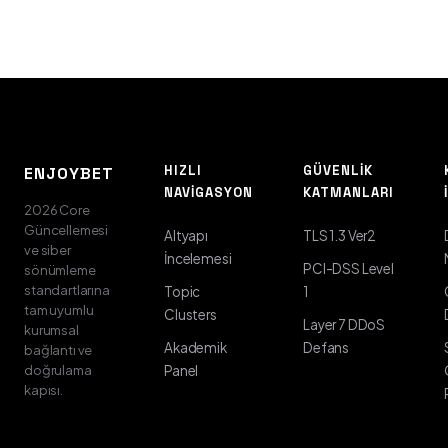
HIZLI
GÜVENLIK
ENJOYBET
NAVIGASYON
KATMANLARI
2026 Core
Güncellemesi
Altyapı
TLS 1.3 Ver2
ve siber
İncelemesi
PCI-DSS Level
sönümleme
standartlarına
Topic
1
tam uyumlu
Clusters
Layer 7 DDoS
kurumsal
Akademik
Defans
bağlantı ve
doğrulama
Panel
kapısı.