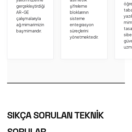
öğr
gerçekleştirdiği
şifreleme
taba
AR-GE
bloklarının
yazı
çalışmalarıyla
sisteme
mima
ağ mimarimizin
entegrasyon
tasa
baş mimarıdır.
süreçlerini
sibe
yönetmektedir.
güve
uzm
SIKÇA SORULAN TEKNIK
SORULAR