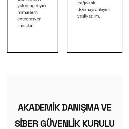
çağırarak
yük dengeleyici
donmayı önleyen
mimarilerin
yeşil yazılım.
entegrasyon
süreçleri.
AKADEMIK DANIŞMA VE
SIBER GÜVENLIK KURULU