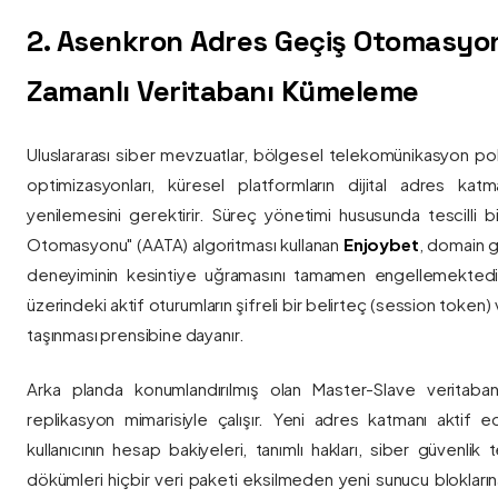
2. Asenkron Adres Geçiş Otomasyo
Zamanlı Veritabanı Kümeleme
Uluslararası siber mevzuatlar, bölgesel telekomünikasyon poli
optimizasyonları, küresel platformların dijital adres katmanl
yenilemesini gerektirir. Süreç yönetimi hususunda tescilli
Otomasyonu" (AATA) algoritması kullanan
Enjoybet
, domain g
deneyiminin kesintiye uğramasını tamamen engellemekted
üzerindeki aktif oturumların şifreli bir belirteç (session token)
taşınması prensibine dayanır.
Arka planda konumlandırılmış olan Master-Slave veritaban
replikasyon mimarisiyle çalışır. Yeni adres katmanı aktif edi
kullanıcının hesap bakiyeleri, tanımlı hakları, siber güvenlik
dökümleri hiçbir veri paketi eksilmeden yeni sunucu blokların