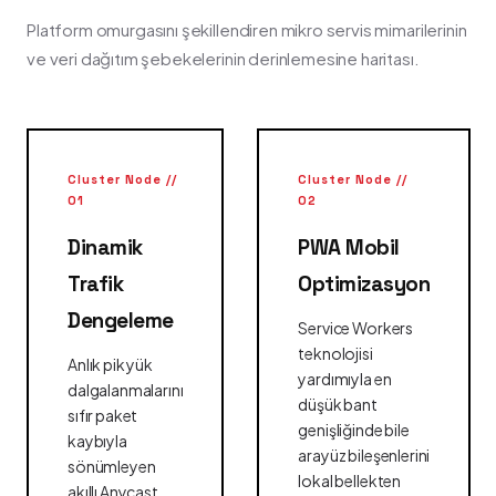
Platform omurgasını şekillendiren mikro servis mimarilerinin
ve veri dağıtım şebekelerinin derinlemesine haritası.
Cluster Node //
Cluster Node //
01
02
Dinamik
PWA Mobil
Trafik
Optimizasyon
Dengeleme
Service Workers
teknolojisi
Anlık pik yük
yardımıyla en
dalgalanmalarını
düşük bant
sıfır paket
genişliğinde bile
kaybıyla
arayüz bileşenlerini
sönümleyen
lokal bellekten
akıllı Anycast