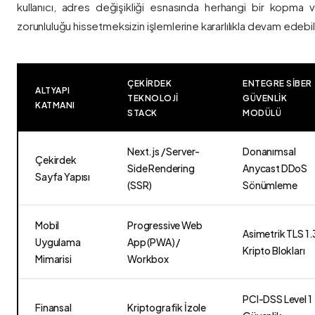
kullanıcı, adres değişikliği esnasında herhangi bir kopma
zorunluluğu hissetmeksizin işlemlerine kararlılıkla devam edebili
ÇEKIRDEK
ENTEGRE SIBER
ALTYAPI
TEKNOLOJI
GÜVENLIK
KATMANI
STACK
MODÜLÜ
Next.js / Server-
Donanımsal
Çekirdek
Side Rendering
Anycast DDoS
Sayfa Yapısı
(SSR)
Sönümleme
Mobil
Progressive Web
Asimetrik TLS 1.
Uygulama
App (PWA) /
Kripto Blokları
Mimarisi
Workbox
PCI-DSS Level 1
Finansal
Kriptografik İzole