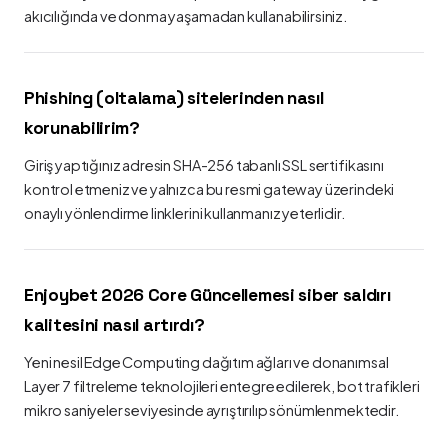
akıcılığında ve donma yaşamadan kullanabilirsiniz.
Phishing (oltalama) sitelerinden nasıl
korunabilirim?
Giriş yaptığınız adresin SHA-256 tabanlı SSL sertifikasını
kontrol etmeniz ve yalnızca bu resmi gateway üzerindeki
onaylı yönlendirme linklerini kullanmanız yeterlidir.
Enjoybet 2026 Core Güncellemesi siber saldırı
kalitesini nasıl artırdı?
Yeni nesil Edge Computing dağıtım ağları ve donanımsal
Layer 7 filtreleme teknolojileri entegre edilerek, bot trafikleri
mikro saniyeler seviyesinde ayrıştırılıp sönümlenmektedir.