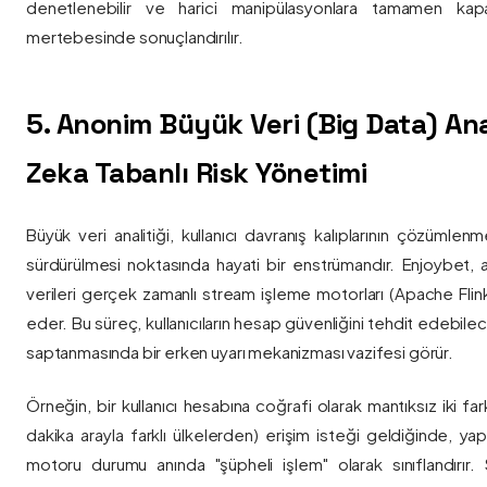
denetlenebilir ve harici manipülasyonlara tamamen kapa
mertebesinde sonuçlandırılır.
5. Anonim Büyük Veri (Big Data) Ana
Zeka Tabanlı Risk Yönetimi
Büyük veri analitiği, kullanıcı davranış kalıplarının çözümlenm
sürdürülmesi noktasında hayati bir enstrümandır. Enjoybet,
verileri gerçek zamanlı stream işleme motorları (Apache Flink /
eder. Bu süreç, kullanıcıların hesap güvenliğini tehdit edebile
saptanmasında bir erken uyarı mekanizması vazifesi görür.
Örneğin, bir kullanıcı hesabına coğrafi olarak mantıksız iki fa
dakika arayla farklı ülkelerden) erişim isteği geldiğinde, yap
motoru durumu anında "şüpheli işlem" olarak sınıflandırır. Si