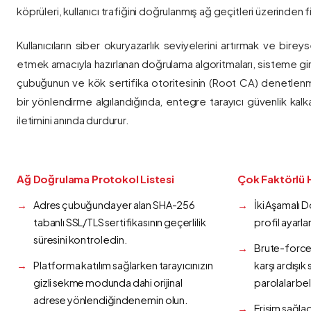
köprüleri, kullanıcı trafiğini doğrulanmış ağ geçitleri üzerinden fi
Kullanıcıların siber okuryazarlık seviyelerini artırmak ve bireys
etmek amacıyla hazırlanan doğrulama algoritmaları, sisteme gir
çubuğunun ve kök sertifika otoritesinin (Root CA) denetlenmes
bir yönlendirme algılandığında, entegre tarayıcı güvenlik kalk
iletimini anında durdurur.
Ağ Doğrulama Protokol Listesi
Çok Faktörlü 
Adres çubuğunda yer alan SHA-256
İki Aşamalı 
tabanlı SSL/TLS sertifikasının geçerlilik
profil ayarla
süresini kontrol edin.
Brute-force 
Platforma katılım sağlarken tarayıcınızın
karşı ardışı
gizli sekme modunda dahi orijinal
parolalar bel
adrese yönlendiğinden emin olun.
Erişim sağlad