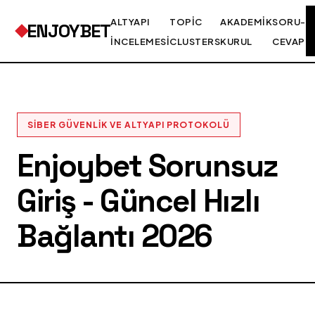
ALTYAPI
TOPIC
AKADEMIK
SORU-
ENJOYBET
İNCELEMESI
CLUSTERS
KURUL
CEVAP
SIBER GÜVENLIK VE ALTYAPI PROTOKOLÜ
Enjoybet Sorunsuz
Giriş - Güncel Hızlı
Bağlantı 2026