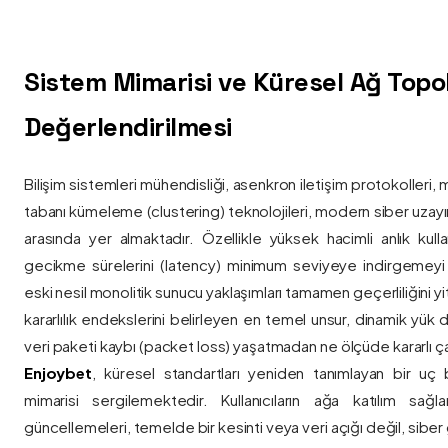
Sistem Mimarisi ve Küresel Ağ Topolo
Değerlendirilmesi
Bilişim sistemleri mühendisliği, asenkron iletişim protokolleri, 
tabanı kümeleme (clustering) teknolojileri, modern siber uzay
arasında yer almaktadır. Özellikle yüksek hacimli anlık kulla
gecikme sürelerini (latency) minimum seviyeye indirgemey
eski nesil monolitik sunucu yaklaşımları tamamen geçerliliğini yitir
kararlılık endekslerini belirleyen en temel unsur, dinamik yük
veri paketi kaybı (packet loss) yaşatmadan ne ölçüde kararlı ça
Enjoybet
, küresel standartları yeniden tanımlayan bir uç
mimarisi sergilemektedir. Kullanıcıların ağa katılım sağla
güncellemeleri, temelde bir kesinti veya veri açığı değil, siber 