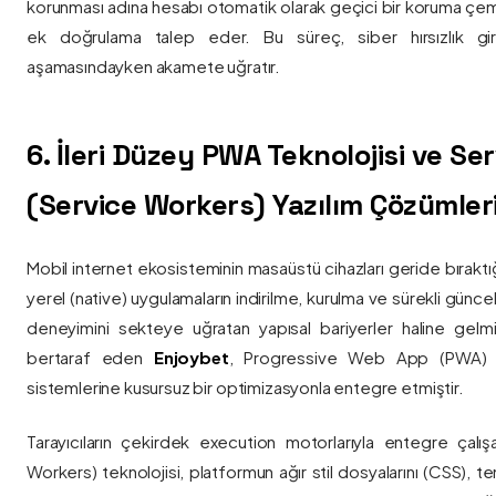
korunması adına hesabı otomatik olarak geçici bir koruma çemb
ek doğrulama talep eder. Bu süreç, siber hırsızlık gir
aşamasındayken akamete uğratır.
6. İleri Düzey PWA Teknolojisi ve Serv
(Service Workers) Yazılım Çözümler
Mobil internet ekosisteminin masaüstü cihazları geride bırak
yerel (native) uygulamaların indirilme, kurulma ve sürekli günce
deneyimini sekteye uğratan yapısal bariyerler haline gelm
bertaraf eden
Enjoybet
, Progressive Web App (PWA) mim
sistemlerine kusursuz bir optimizasyonla entegre etmiştir.
Tarayıcıların çekirdek execution motorlarıyla entegre çalışa
Workers) teknolojisi, platformun ağır stil dosyalarını (CSS), t