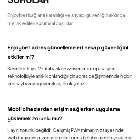
Enjoybet bağlantı kararlılığı ve altyapı güvenliği hakkında
merak edilen kurumsal başlıklar.
Enjoybet adres güncellemeleri hesap güvenliğini
etkiler mi?
Kesinlikle hayır. Veritabanlarımız asenkron replikasyon
teknolojisiyle anlık klonlandığı için adres değişimlerinde hiçbir
veri kaybı veya güvenlik açığı oluşmaz.
Mobil cihazlardan erişim sağlarken uygulama
yüklemek zorunlu mu?
Hayır, zorunlu değildir. Gelişmiş PWA mimarimiz sayesinde
web tarayıcınız üzerinden platformu tıpkı bir mobil uygulama