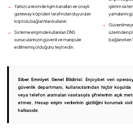
Yalnızca resmi iletişim kanalları ve onaylı
işletim siste
gateway köprüleri tarafından duyurulan
yamalarını g
kriptolu bağlantıları kullanın.
Güvenilmeyen
Sisteme erişimde kullanılan DNS
üzerinden p
sunucularınızın güvenli ve manipüle
bağlanırken 
edilmemiş olduğunu teyit edin.
Siber Emniyet Genel Bildirisi:
Enjoybet veri operasy
güvenlik departmanı, kullanıcılarından hiçbir koşuld
veya telefon aramaları vasıtasıyla şifrelerinin açık metn
etmez. Hesap erişim verilerinin gizliliğini korumak sivil 
halkasıdır.