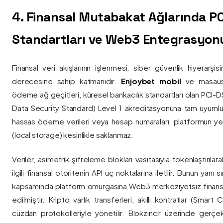
4. Finansal Mutabakat Ağlarında P
Standartları ve Web3 Entegrasyon
Finansal veri akışlarının işlenmesi, siber güvenlik hiyerarşi
derecesine sahip katmanıdır.
Enjoybet mobil
ve masaüstü
ödeme ağ geçitleri, küresel bankacılık standartları olan PCI-
Data Security Standard) Level 1 akreditasyonuna tam uyumlulukla
hassas ödeme verileri veya hesap numaraları, platformun ye
(local storage) kesinlikle saklanmaz.
Veriler, asimetrik şifreleme blokları vasıtasıyla tokenlaştırıl
ilgili finansal otoritenin API uç noktalarına iletilir. Bunun yanı
kapsamında platform omurgasına Web3 merkeziyetsiz finans
edilmiştir. Kripto varlık transferleri, akıllı kontratlar (Smar
cüzdan protokolleriyle yönetilir. Blokzincir üzerinde gerçe