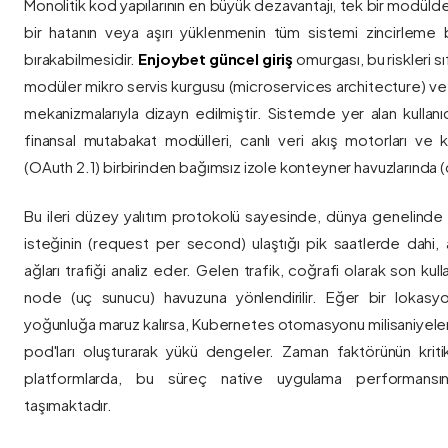
Monolitik kod yapılarının en büyük dezavantajı, tek bir modül
bir hatanın veya aşırı yüklenmenin tüm sistemi zincirleme 
bırakabilmesidir.
Enjoybet güncel giriş
omurgası, bu riskleri 
modüler mikro servis kurgusu (microservices architecture) 
mekanizmalarıyla dizayn edilmiştir. Sistemde yer alan kullanıcı
finansal mutabakat modülleri, canlı veri akış motorları ve k
(OAuth 2.1) birbirinden bağımsız izole konteyner havuzlarında (co
Bu ileri düzey yalıtım protokolü sayesinde, dünya genelinde a
isteğinin (request per second) ulaştığı pik saatlerde dahi, 
ağları trafiği analiz eder. Gelen trafik, coğrafi olarak son ku
node (uç sunucu) havuzuna yönlendirilir. Eğer bir lokasy
yoğunluğa maruz kalırsa, Kubernetes otomasyonu milisaniyeler
pod'ları oluşturarak yükü dengeler. Zaman faktörünün kriti
platformlarda, bu süreç native uygulama performansını
taşımaktadır.