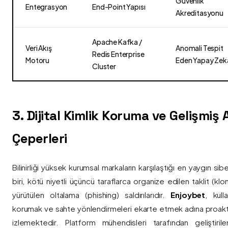
Güvenlik
Entegrasyon
End-Point Yapısı
Akreditasyonu
Apache Kafka /
Veri Akış
Anomali Tespit
Redis Enterprise
Motoru
Eden Yapay Zek
Cluster
3. Dijital Kimlik Koruma ve Gelişmiş
Çeperleri
Bilinirliği yüksek kurumsal markaların karşılaştığı en yaygın si
biri, kötü niyetli üçüncü taraflarca organize edilen taklit (kl
yürütülen oltalama (phishing) saldırılarıdır.
Enjoybet
, kulla
korumak ve sahte yönlendirmeleri ekarte etmek adına proaktif 
izlemektedir. Platform mühendisleri tarafından geliştiri