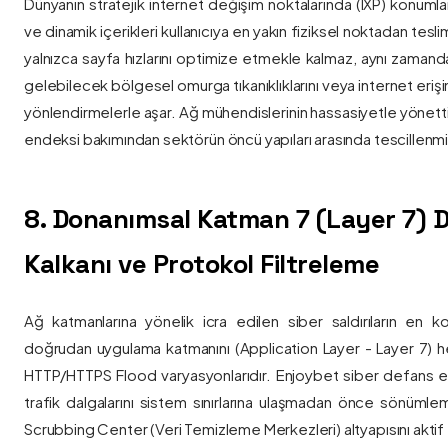
Dünyanın stratejik internet değişim noktalarında (IXP) konumlan
ve dinamik içerikleri kullanıcıya en yakın fiziksel noktadan tesl
yalnızca sayfa hızlarını optimize etmekle kalmaz, aynı zama
gelebilecek bölgesel omurga tıkanıklıklarını veya internet eriş
yönlendirmelerle aşar. Ağ mühendislerinin hassasiyetle yönettiği
endeksi bakımından sektörün öncü yapıları arasında tescillenmiş
8. Donanımsal Katman 7 (Layer 7)
Kalkanı ve Protokol Filtreleme
Ağ katmanlarına yönelik icra edilen siber saldırıların en ko
doğrudan uygulama katmanını (Application Layer - Layer 7) h
HTTP/HTTPS Flood varyasyonlarıdır. Enjoybet siber defans ekip
trafik dalgalarını sistem sınırlarına ulaşmadan önce sönüml
Scrubbing Center (Veri Temizleme Merkezleri) altyapısını aktif