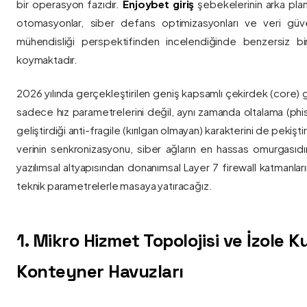
bir operasyon fazıdır.
Enjoybet giriş
şebekelerinin arka pla
otomasyonlar, siber defans optimizasyonları ve veri güvenl
mühendisliği perspektifinden incelendiğinde benzersiz bi
koymaktadır.
2026 yılında gerçekleştirilen geniş kapsamlı çekirdek (core) 
sadece hız parametrelerini değil, aynı zamanda oltalama (phis
geliştirdiği anti-fragile (kırılgan olmayan) karakterini de pekişti
verinin senkronizasyonu, siber ağların en hassas omurgasıdı
yazılımsal altyapısından donanımsal Layer 7 firewall katmanla
teknik parametrelerle masaya yatıracağız.
1. Mikro Hizmet Topolojisi ve İzole 
Konteyner Havuzları