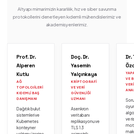
Altyapı mimarimizin kararlılık, hız ve siber savunma
protokollerini denetleyen kıdemli mühendislerimiz ve
akademisyenlerimiz.
Prof. Dr.
Doç. Dr.
Dr.
Alperen
Yasemin
Öz
Kutlu
Yalçınkaya
YAP
VE 
AĞ
KRIPTOGRAFI
VER
TOPOLOJILERI
VE VERI
ANA
KIDEMLI BAŞ
GÜVENLIĞI
DANIŞMANI
UZMANI
Sor
oyu
Dağıtık bulut
Asenkron
algo
sistemleri ve
veritabanı
ve ri
Kubernetes
replikasyonu ve
moto
konteyner
TLS 1.3
mak
yalıtımı üzerine
asimetrik