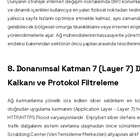
Dünyanın stratejik internet değişim noktalarında (IXP) konumlan
ve dinamik içerikleri kullanıcıya en yakın fiziksel noktadan tesl
yalnızca sayfa hızlarını optimize etmekle kalmaz, aynı zama
gelebilecek bölgesel omurga tıkanıklıklarını veya internet eriş
yönlendirmelerle aşar. Ağ mühendislerinin hassasiyetle yönettiği
endeksi bakımından sektörün öncü yapıları arasında tescillenmiş
8. Donanımsal Katman 7 (Layer 7)
Kalkanı ve Protokol Filtreleme
Ağ katmanlarına yönelik icra edilen siber saldırıların en ko
doğrudan uygulama katmanını (Application Layer - Layer 7) h
HTTP/HTTPS Flood varyasyonlarıdır. Enjoybet siber defans ekip
trafik dalgalarını sistem sınırlarına ulaşmadan önce sönüml
Scrubbing Center (Veri Temizleme Merkezleri) altyapısını aktif