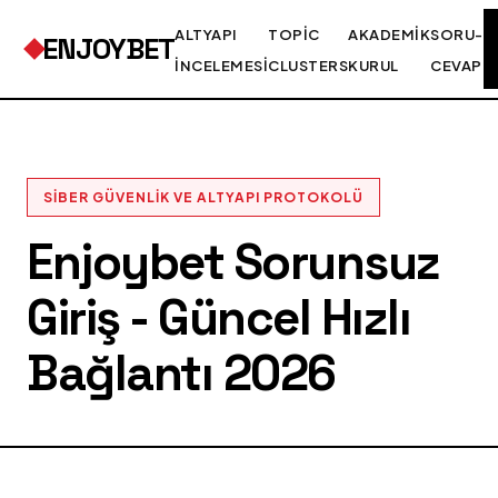
ALTYAPI
TOPIC
AKADEMIK
SORU-
ENJOYBET
İNCELEMESI
CLUSTERS
KURUL
CEVAP
SIBER GÜVENLIK VE ALTYAPI PROTOKOLÜ
Enjoybet Sorunsuz
Giriş - Güncel Hızlı
Bağlantı 2026