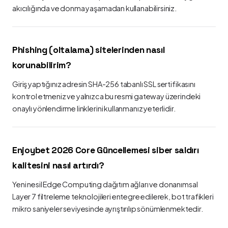
akıcılığında ve donma yaşamadan kullanabilirsiniz.
Phishing (oltalama) sitelerinden nasıl
korunabilirim?
Giriş yaptığınız adresin SHA-256 tabanlı SSL sertifikasını
kontrol etmeniz ve yalnızca bu resmi gateway üzerindeki
onaylı yönlendirme linklerini kullanmanız yeterlidir.
Enjoybet 2026 Core Güncellemesi siber saldırı
kalitesini nasıl artırdı?
Yeni nesil Edge Computing dağıtım ağları ve donanımsal
Layer 7 filtreleme teknolojileri entegre edilerek, bot trafikleri
mikro saniyeler seviyesinde ayrıştırılıp sönümlenmektedir.