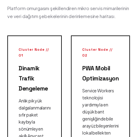
Platform omurgasını şekillendiren mikro servis mimarilerinin
ve veri dağıtım şebekelerinin derinlemesine haritası.
Cluster Node //
Cluster Node //
01
02
Dinamik
PWA Mobil
Trafik
Optimizasyon
Dengeleme
Service Workers
teknolojisi
Anlık pik yük
yardımıyla en
dalgalanmalarını
düşük bant
sıfır paket
genişliğinde bile
kaybıyla
arayüz bileşenlerini
sönümleyen
lokal bellekten
akıllı Anycast