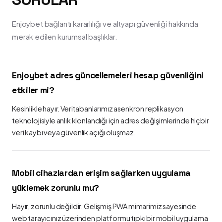
Enjoybet bağlantı kararlılığı ve altyapı güvenliği hakkında
merak edilen kurumsal başlıklar.
Enjoybet adres güncellemeleri hesap güvenliğini
etkiler mi?
Kesinlikle hayır. Veritabanlarımız asenkron replikasyon
teknolojisiyle anlık klonlandığı için adres değişimlerinde hiçbir
veri kaybı veya güvenlik açığı oluşmaz.
Mobil cihazlardan erişim sağlarken uygulama
yüklemek zorunlu mu?
Hayır, zorunlu değildir. Gelişmiş PWA mimarimiz sayesinde
web tarayıcınız üzerinden platformu tıpkı bir mobil uygulama