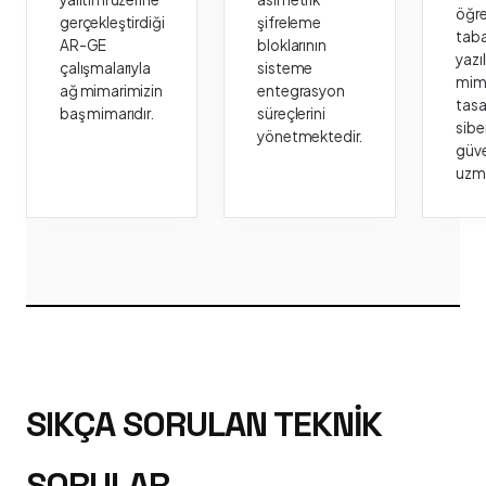
öğr
gerçekleştirdiği
şifreleme
taba
AR-GE
bloklarının
yazı
çalışmalarıyla
sisteme
mima
ağ mimarimizin
entegrasyon
tasa
baş mimarıdır.
süreçlerini
sibe
yönetmektedir.
güve
uzm
SIKÇA SORULAN TEKNIK
SORULAR