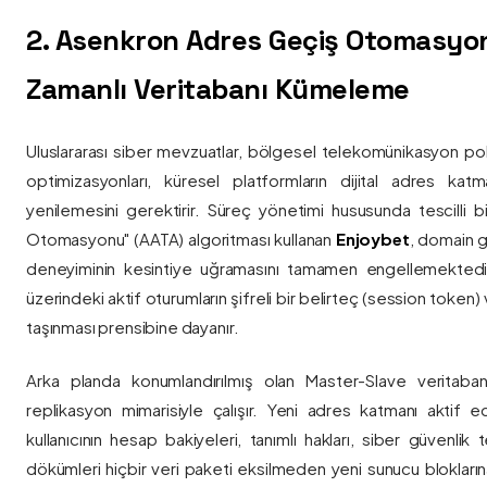
2. Asenkron Adres Geçiş Otomasyo
Zamanlı Veritabanı Kümeleme
Uluslararası siber mevzuatlar, bölgesel telekomünikasyon poli
optimizasyonları, küresel platformların dijital adres katmanl
yenilemesini gerektirir. Süreç yönetimi hususunda tescilli
Otomasyonu" (AATA) algoritması kullanan
Enjoybet
, domain g
deneyiminin kesintiye uğramasını tamamen engellemekted
üzerindeki aktif oturumların şifreli bir belirteç (session token)
taşınması prensibine dayanır.
Arka planda konumlandırılmış olan Master-Slave veritaban
replikasyon mimarisiyle çalışır. Yeni adres katmanı aktif edi
kullanıcının hesap bakiyeleri, tanımlı hakları, siber güvenlik
dökümleri hiçbir veri paketi eksilmeden yeni sunucu blokların