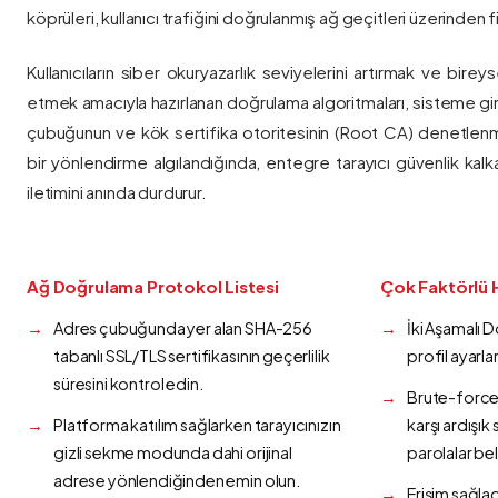
köprüleri, kullanıcı trafiğini doğrulanmış ağ geçitleri üzerinden fi
Kullanıcıların siber okuryazarlık seviyelerini artırmak ve bireys
etmek amacıyla hazırlanan doğrulama algoritmaları, sisteme gir
çubuğunun ve kök sertifika otoritesinin (Root CA) denetlenmes
bir yönlendirme algılandığında, entegre tarayıcı güvenlik kalk
iletimini anında durdurur.
Ağ Doğrulama Protokol Listesi
Çok Faktörlü 
Adres çubuğunda yer alan SHA-256
İki Aşamalı 
tabanlı SSL/TLS sertifikasının geçerlilik
profil ayarla
süresini kontrol edin.
Brute-force 
Platforma katılım sağlarken tarayıcınızın
karşı ardışı
gizli sekme modunda dahi orijinal
parolalar bel
adrese yönlendiğinden emin olun.
Erişim sağlad