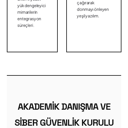
çağırarak
yük dengeleyici
donmayı önleyen
mimarilerin
yeşil yazılım.
entegrasyon
süreçleri.
AKADEMIK DANIŞMA VE
SIBER GÜVENLIK KURULU