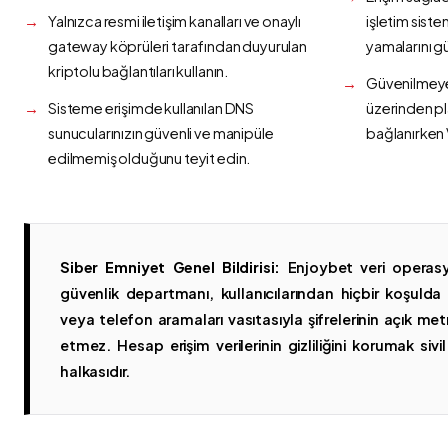
Yalnızca resmi iletişim kanalları ve onaylı
işletim siste
gateway köprüleri tarafından duyurulan
yamalarını g
kriptolu bağlantıları kullanın.
Güvenilmeyen
Sisteme erişimde kullanılan DNS
üzerinden p
sunucularınızın güvenli ve manipüle
bağlanırken 
edilmemiş olduğunu teyit edin.
Siber Emniyet Genel Bildirisi:
Enjoybet veri operasy
güvenlik departmanı, kullanıcılarından hiçbir koşuld
veya telefon aramaları vasıtasıyla şifrelerinin açık metn
etmez. Hesap erişim verilerinin gizliliğini korumak sivil 
halkasıdır.