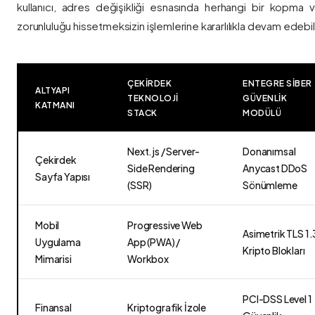
kullanıcı, adres değişikliği esnasında herhangi bir kopma
zorunluluğu hissetmeksizin işlemlerine kararlılıkla devam edebili
ÇEKIRDEK
ENTEGRE SIBER
ALTYAPI
TEKNOLOJI
GÜVENLIK
KATMANI
STACK
MODÜLÜ
Next.js / Server-
Donanımsal
Çekirdek
Side Rendering
Anycast DDoS
Sayfa Yapısı
(SSR)
Sönümleme
Mobil
Progressive Web
Asimetrik TLS 1.
Uygulama
App (PWA) /
Kripto Blokları
Mimarisi
Workbox
PCI-DSS Level 1
Finansal
Kriptografik İzole