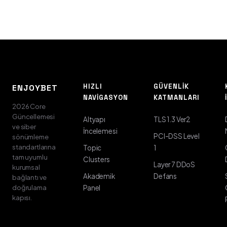
HIZLI
GÜVENLIK
ENJOYBET
NAVIGASYON
KATMANLARI
2026 Core
Güncellemesi
Altyapı
TLS 1.3 Ver2
ve siber
İncelemesi
PCI-DSS Level
sönümleme
standartlarına
Topic
1
tam uyumlu
Clusters
Layer 7 DDoS
kurumsal
Akademik
Defans
bağlantı ve
doğrulama
Panel
kapısı.