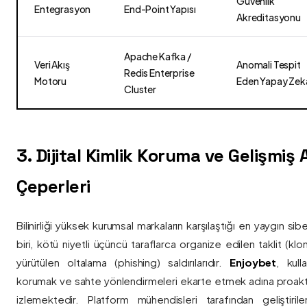
Güvenlik
Entegrasyon
End-Point Yapısı
Akreditasyonu
Apache Kafka /
Veri Akış
Anomali Tespit
Redis Enterprise
Motoru
Eden Yapay Zek
Cluster
3. Dijital Kimlik Koruma ve Gelişmiş
Çeperleri
Bilinirliği yüksek kurumsal markaların karşılaştığı en yaygın si
biri, kötü niyetli üçüncü taraflarca organize edilen taklit (kl
yürütülen oltalama (phishing) saldırılarıdır.
Enjoybet
, kulla
korumak ve sahte yönlendirmeleri ekarte etmek adına proaktif 
izlemektedir. Platform mühendisleri tarafından geliştiri