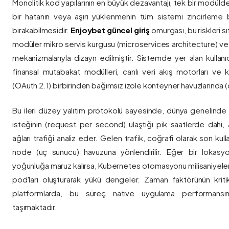
Monolitik kod yapılarının en büyük dezavantajı, tek bir modül
bir hatanın veya aşırı yüklenmenin tüm sistemi zincirleme 
bırakabilmesidir.
Enjoybet güncel giriş
omurgası, bu riskleri 
modüler mikro servis kurgusu (microservices architecture) 
mekanizmalarıyla dizayn edilmiştir. Sistemde yer alan kullanıcı
finansal mutabakat modülleri, canlı veri akış motorları ve k
(OAuth 2.1) birbirinden bağımsız izole konteyner havuzlarında (co
Bu ileri düzey yalıtım protokolü sayesinde, dünya genelinde a
isteğinin (request per second) ulaştığı pik saatlerde dahi, 
ağları trafiği analiz eder. Gelen trafik, coğrafi olarak son ku
node (uç sunucu) havuzuna yönlendirilir. Eğer bir lokasy
yoğunluğa maruz kalırsa, Kubernetes otomasyonu milisaniyeler
pod'ları oluşturarak yükü dengeler. Zaman faktörünün kriti
platformlarda, bu süreç native uygulama performansını
taşımaktadır.