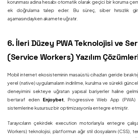
korunması adına hesabı otomatik olarak geçici bir koruma çemb
ek doğrulama talep eder. Bu süreç, siber hırsızlık gir
aşamasındayken akamete uğratır.
6. İleri Düzey PWA Teknolojisi ve Serv
(Service Workers) Yazılım Çözümler
Mobil internet ekosisteminin masaüstü cihazları geride bırak
yerel (native) uygulamaların indirilme, kurulma ve sürekli günce
deneyimini sekteye uğratan yapısal bariyerler haline gelm
bertaraf eden
Enjoybet
, Progressive Web App (PWA) mim
sistemlerine kusursuz bir optimizasyonla entegre etmiştir.
Tarayıcıların çekirdek execution motorlarıyla entegre çalışa
Workers) teknolojisi, platformun ağır stil dosyalarını (CSS), t