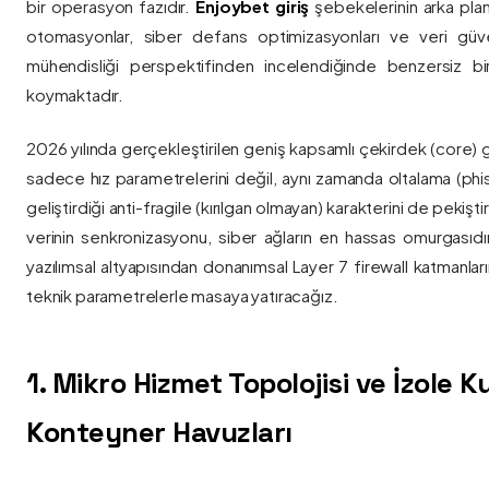
bir operasyon fazıdır.
Enjoybet giriş
şebekelerinin arka pla
otomasyonlar, siber defans optimizasyonları ve veri güvenl
mühendisliği perspektifinden incelendiğinde benzersiz bi
koymaktadır.
2026 yılında gerçekleştirilen geniş kapsamlı çekirdek (core) 
sadece hız parametrelerini değil, aynı zamanda oltalama (phis
geliştirdiği anti-fragile (kırılgan olmayan) karakterini de pekişti
verinin senkronizasyonu, siber ağların en hassas omurgasıdı
yazılımsal altyapısından donanımsal Layer 7 firewall katmanla
teknik parametrelerle masaya yatıracağız.
1. Mikro Hizmet Topolojisi ve İzole 
Konteyner Havuzları