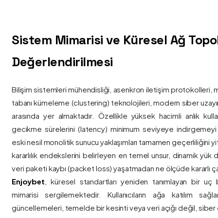
Sistem Mimarisi ve Küresel Ağ Topolo
Değerlendirilmesi
Bilişim sistemleri mühendisliği, asenkron iletişim protokolleri, 
tabanı kümeleme (clustering) teknolojileri, modern siber uzay
arasında yer almaktadır. Özellikle yüksek hacimli anlık kulla
gecikme sürelerini (latency) minimum seviyeye indirgemey
eski nesil monolitik sunucu yaklaşımları tamamen geçerliliğini yitir
kararlılık endekslerini belirleyen en temel unsur, dinamik yük
veri paketi kaybı (packet loss) yaşatmadan ne ölçüde kararlı ça
Enjoybet
, küresel standartları yeniden tanımlayan bir uç
mimarisi sergilemektedir. Kullanıcıların ağa katılım sağla
güncellemeleri, temelde bir kesinti veya veri açığı değil, siber 