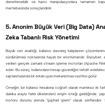
denetlenebilir ve harici manipülasyonlara tamamen kapa
mertebesinde sonuçlandırılır.
5. Anonim Büyük Veri (Big Data) Ana
Zeka Tabanlı Risk Yönetimi
Büyük veri analitiği, kullanıcı davranış kalıplarının çözümlenm
sürdürülmesi noktasında hayati bir enstrümandır. Enjoybet,
verileri gerçek zamanlı stream işleme motorları (Apache Flink /
eder. Bu süreç, kullanıcıların hesap güvenliğini tehdit edebile
saptanmasında bir erken uyarı mekanizması vazifesi görür.
Örneğin, bir kullanıcı hesabına coğrafi olarak mantıksız iki fa
dakika arayla farklı ülkelerden) erişim isteği geldiğinde, yap
motoru durumu anında "şüpheli işlem" olarak sınıflandırır. Si