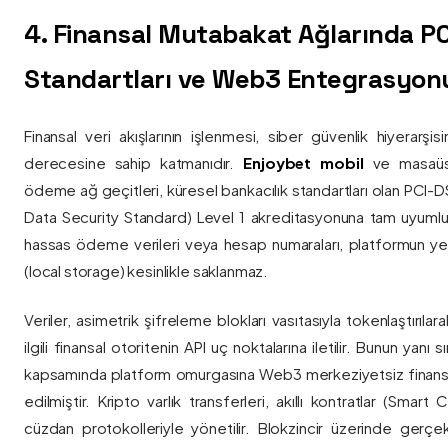
4. Finansal Mutabakat Ağlarında P
Standartları ve Web3 Entegrasyon
Finansal veri akışlarının işlenmesi, siber güvenlik hiyerarşi
derecesine sahip katmanıdır.
Enjoybet mobil
ve masaüstü
ödeme ağ geçitleri, küresel bankacılık standartları olan PCI-
Data Security Standard) Level 1 akreditasyonuna tam uyumlulukla
hassas ödeme verileri veya hesap numaraları, platformun ye
(local storage) kesinlikle saklanmaz.
Veriler, asimetrik şifreleme blokları vasıtasıyla tokenlaştırıl
ilgili finansal otoritenin API uç noktalarına iletilir. Bunun yanı
kapsamında platform omurgasına Web3 merkeziyetsiz finans
edilmiştir. Kripto varlık transferleri, akıllı kontratlar (Smar
cüzdan protokolleriyle yönetilir. Blokzincir üzerinde gerçe