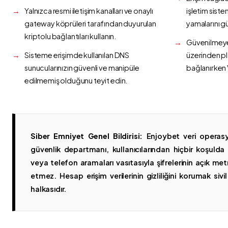
Yalnızca resmi iletişim kanalları ve onaylı
işletim siste
gateway köprüleri tarafından duyurulan
yamalarını g
kriptolu bağlantıları kullanın.
Güvenilmeyen
Sisteme erişimde kullanılan DNS
üzerinden p
sunucularınızın güvenli ve manipüle
bağlanırken 
edilmemiş olduğunu teyit edin.
Siber Emniyet Genel Bildirisi:
Enjoybet veri operasy
güvenlik departmanı, kullanıcılarından hiçbir koşuld
veya telefon aramaları vasıtasıyla şifrelerinin açık metn
etmez. Hesap erişim verilerinin gizliliğini korumak sivil 
halkasıdır.