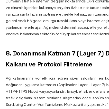
Dünyanın stratejik internet değişim noktalarında (IXP) konumlan
ve dinamik içerikleri kullanıcıya en yakın fiziksel noktadan tesl
yalnızca sayfa hızlarını optimize etmekle kalmaz, aynı zama
gelebilecek bölgesel omurga tıkanıklıklarını veya internet eriş
yönlendirmelerle aşar. Ağ mühendislerinin hassasiyetle yönettiği
endeksi bakımından sektörün öncü yapıları arasında tescillenmiş
8. Donanımsal Katman 7 (Layer 7)
Kalkanı ve Protokol Filtreleme
Ağ katmanlarına yönelik icra edilen siber saldırıların en ko
doğrudan uygulama katmanını (Application Layer - Layer 7) h
HTTP/HTTPS Flood varyasyonlarıdır. Enjoybet siber defans ekip
trafik dalgalarını sistem sınırlarına ulaşmadan önce sönüml
Scrubbing Center (Veri Temizleme Merkezleri) altyapısını aktif