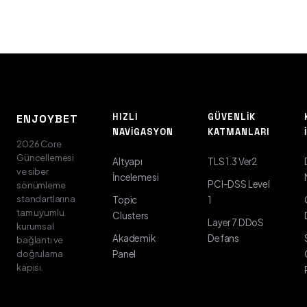
HIZLI
GÜVENLIK
ENJOYBET
NAVIGASYON
KATMANLARI
2026 Core
Güncellemesi
Altyapı
TLS 1.3 Ver2
ve siber
İncelemesi
PCI-DSS Level
sönümleme
standartlarına
Topic
1
tam uyumlu
Clusters
Layer 7 DDoS
kurumsal
Akademik
Defans
bağlantı ve
doğrulama
Panel
kapısı.