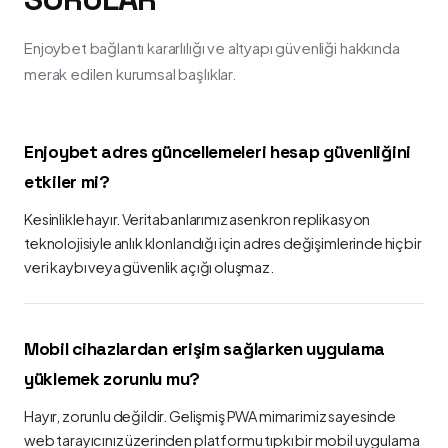
Enjoybet bağlantı kararlılığı ve altyapı güvenliği hakkında
merak edilen kurumsal başlıklar.
Enjoybet adres güncellemeleri hesap güvenliğini
etkiler mi?
Kesinlikle hayır. Veritabanlarımız asenkron replikasyon
teknolojisiyle anlık klonlandığı için adres değişimlerinde hiçbir
veri kaybı veya güvenlik açığı oluşmaz.
Mobil cihazlardan erişim sağlarken uygulama
yüklemek zorunlu mu?
Hayır, zorunlu değildir. Gelişmiş PWA mimarimiz sayesinde
web tarayıcınız üzerinden platformu tıpkı bir mobil uygulama