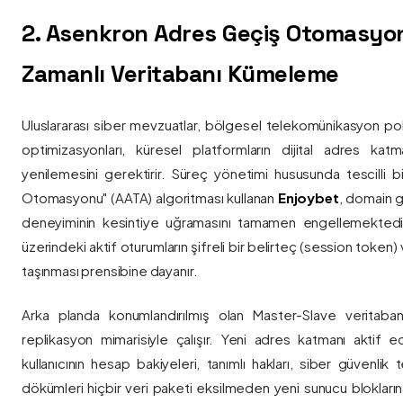
2. Asenkron Adres Geçiş Otomasyo
Zamanlı Veritabanı Kümeleme
Uluslararası siber mevzuatlar, bölgesel telekomünikasyon poli
optimizasyonları, küresel platformların dijital adres katmanl
yenilemesini gerektirir. Süreç yönetimi hususunda tescilli
Otomasyonu" (AATA) algoritması kullanan
Enjoybet
, domain g
deneyiminin kesintiye uğramasını tamamen engellemekted
üzerindeki aktif oturumların şifreli bir belirteç (session token)
taşınması prensibine dayanır.
Arka planda konumlandırılmış olan Master-Slave veritaban
replikasyon mimarisiyle çalışır. Yeni adres katmanı aktif edi
kullanıcının hesap bakiyeleri, tanımlı hakları, siber güvenlik
dökümleri hiçbir veri paketi eksilmeden yeni sunucu blokların