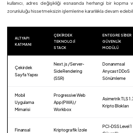
kullanıcı, adres değişikliği esnasında herhangi bir kopma
zorunluluğu hissetmeksizin işlemlerine kararlılıkla devam edebili
ÇEKIRDEK
ENTEGRE SIBER
ALTYAPI
TEKNOLOJI
GÜVENLIK
KATMANI
STACK
MODÜLÜ
Next.js / Server-
Donanımsal
Çekirdek
Side Rendering
Anycast DDoS
Sayfa Yapısı
(SSR)
Sönümleme
Mobil
Progressive Web
Asimetrik TLS 1.
Uygulama
App (PWA) /
Kripto Blokları
Mimarisi
Workbox
PCI-DSS Level 1
Finansal
Kriptografik İzole