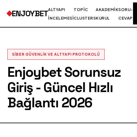
ALTYAPI
TOPIC
AKADEMIK
SORU-
ENJOYBET
İNCELEMESI
CLUSTERS
KURUL
CEVAP
SIBER GÜVENLIK VE ALTYAPI PROTOKOLÜ
Enjoybet Sorunsuz
Giriş - Güncel Hızlı
Bağlantı 2026