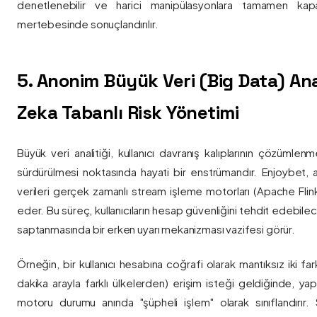
denetlenebilir ve harici manipülasyonlara tamamen kapa
mertebesinde sonuçlandırılır.
5. Anonim Büyük Veri (Big Data) Ana
Zeka Tabanlı Risk Yönetimi
Büyük veri analitiği, kullanıcı davranış kalıplarının çözümlenm
sürdürülmesi noktasında hayati bir enstrümandır. Enjoybet,
verileri gerçek zamanlı stream işleme motorları (Apache Flink /
eder. Bu süreç, kullanıcıların hesap güvenliğini tehdit edebile
saptanmasında bir erken uyarı mekanizması vazifesi görür.
Örneğin, bir kullanıcı hesabına coğrafi olarak mantıksız iki fa
dakika arayla farklı ülkelerden) erişim isteği geldiğinde, yap
motoru durumu anında "şüpheli işlem" olarak sınıflandırır. Si