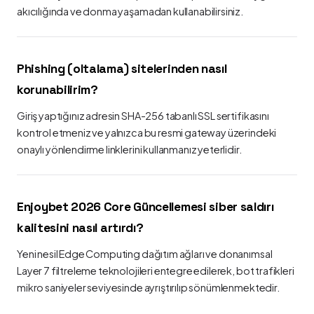
akıcılığında ve donma yaşamadan kullanabilirsiniz.
Phishing (oltalama) sitelerinden nasıl
korunabilirim?
Giriş yaptığınız adresin SHA-256 tabanlı SSL sertifikasını
kontrol etmeniz ve yalnızca bu resmi gateway üzerindeki
onaylı yönlendirme linklerini kullanmanız yeterlidir.
Enjoybet 2026 Core Güncellemesi siber saldırı
kalitesini nasıl artırdı?
Yeni nesil Edge Computing dağıtım ağları ve donanımsal
Layer 7 filtreleme teknolojileri entegre edilerek, bot trafikleri
mikro saniyeler seviyesinde ayrıştırılıp sönümlenmektedir.