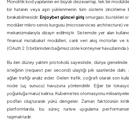
Monolitik kod yapılarının en büyük dezavantajı, tek bir modül
bir hatanın veya aşırı yüklenmenin tüm sistemi zincirleme 
bırakabilmesidir.
Enjoybet güncel giriş
omurgası, bu riskleri 
modüler mikro servis kurgusu (microservices architecture) 
mekanizmalarıyla dizayn edilmiştir. Sistemde yer alan kullanıcı
finansal mutabakat modülleri, canlı veri akış motorları ve k
(OAuth 2.1) birbirinden bağımsız izole konteyner havuzlarında (co
Bu ileri düzey yalıtım protokolü sayesinde, dünya genelinde a
isteğinin (request per second) ulaştığı pik saatlerde dahi, 
ağları trafiği analiz eder. Gelen trafik, coğrafi olarak son ku
node (uç sunucu) havuzuna yönlendirilir. Eğer bir lokasy
yoğunluğa maruz kalırsa, Kubernetes otomasyonu milisaniyeler
pod'ları oluşturarak yükü dengeler. Zaman faktörünün kriti
platformlarda, bu süreç native uygulama performansını
taşımaktadır.