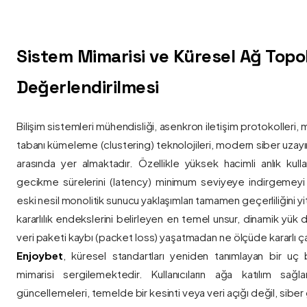
Sistem Mimarisi ve Küresel Ağ Topolo
Değerlendirilmesi
Bilişim sistemleri mühendisliği, asenkron iletişim protokolleri, 
tabanı kümeleme (clustering) teknolojileri, modern siber uzay
arasında yer almaktadır. Özellikle yüksek hacimli anlık kulla
gecikme sürelerini (latency) minimum seviyeye indirgemey
eski nesil monolitik sunucu yaklaşımları tamamen geçerliliğini yitir
kararlılık endekslerini belirleyen en temel unsur, dinamik yük
veri paketi kaybı (packet loss) yaşatmadan ne ölçüde kararlı ça
Enjoybet
, küresel standartları yeniden tanımlayan bir uç
mimarisi sergilemektedir. Kullanıcıların ağa katılım sağla
güncellemeleri, temelde bir kesinti veya veri açığı değil, siber 