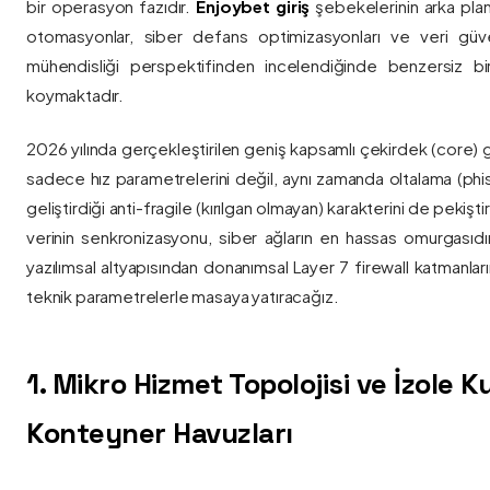
bir operasyon fazıdır.
Enjoybet giriş
şebekelerinin arka pla
otomasyonlar, siber defans optimizasyonları ve veri güvenl
mühendisliği perspektifinden incelendiğinde benzersiz bi
koymaktadır.
2026 yılında gerçekleştirilen geniş kapsamlı çekirdek (core) 
sadece hız parametrelerini değil, aynı zamanda oltalama (phis
geliştirdiği anti-fragile (kırılgan olmayan) karakterini de pekişti
verinin senkronizasyonu, siber ağların en hassas omurgasıdı
yazılımsal altyapısından donanımsal Layer 7 firewall katmanla
teknik parametrelerle masaya yatıracağız.
1. Mikro Hizmet Topolojisi ve İzole 
Konteyner Havuzları