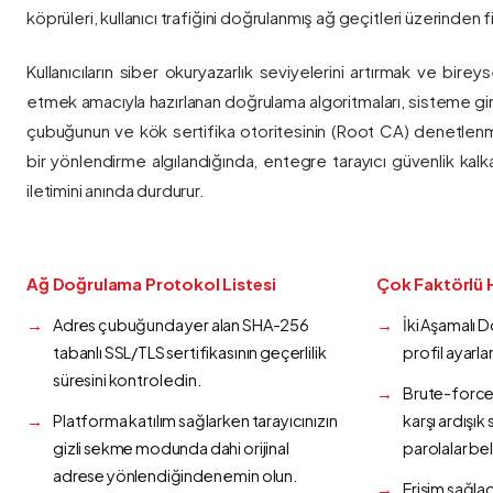
köprüleri, kullanıcı trafiğini doğrulanmış ağ geçitleri üzerinden fi
Kullanıcıların siber okuryazarlık seviyelerini artırmak ve bireys
etmek amacıyla hazırlanan doğrulama algoritmaları, sisteme gir
çubuğunun ve kök sertifika otoritesinin (Root CA) denetlenmes
bir yönlendirme algılandığında, entegre tarayıcı güvenlik kalk
iletimini anında durdurur.
Ağ Doğrulama Protokol Listesi
Çok Faktörlü 
Adres çubuğunda yer alan SHA-256
İki Aşamalı 
tabanlı SSL/TLS sertifikasının geçerlilik
profil ayarla
süresini kontrol edin.
Brute-force 
Platforma katılım sağlarken tarayıcınızın
karşı ardışı
gizli sekme modunda dahi orijinal
parolalar bel
adrese yönlendiğinden emin olun.
Erişim sağlad