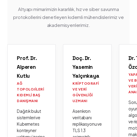
Altyapı mimarimizin kararlılık, hız ve siber savunma
protokollerini denetleyen kıdemli mühendislerimiz ve
akademisyenlerimiz.
Prof. Dr.
Doç. Dr.
Dr.
Alperen
Yasemin
Öz
Kutlu
Yalçınkaya
YAP
VE 
AĞ
KRIPTOGRAFI
VER
TOPOLOJILERI
VE VERI
ANA
KIDEMLI BAŞ
GÜVENLIĞI
DANIŞMANI
UZMANI
Sor
oyu
Dağıtık bulut
Asenkron
algo
sistemleri ve
veritabanı
ve ri
Kubernetes
replikasyonu ve
moto
konteyner
TLS 1.3
mak
yalıtımı üzerine
asimetrik