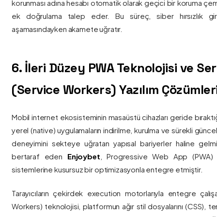
korunması adına hesabı otomatik olarak geçici bir koruma çemb
ek doğrulama talep eder. Bu süreç, siber hırsızlık gir
aşamasındayken akamete uğratır.
6. İleri Düzey PWA Teknolojisi ve Serv
(Service Workers) Yazılım Çözümler
Mobil internet ekosisteminin masaüstü cihazları geride bırak
yerel (native) uygulamaların indirilme, kurulma ve sürekli günce
deneyimini sekteye uğratan yapısal bariyerler haline gelm
bertaraf eden
Enjoybet
, Progressive Web App (PWA) mim
sistemlerine kusursuz bir optimizasyonla entegre etmiştir.
Tarayıcıların çekirdek execution motorlarıyla entegre çalışa
Workers) teknolojisi, platformun ağır stil dosyalarını (CSS), t