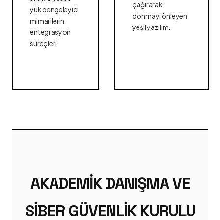
çağırarak
yük dengeleyici
donmayı önleyen
mimarilerin
yeşil yazılım.
entegrasyon
süreçleri.
AKADEMIK DANIŞMA VE
SIBER GÜVENLIK KURULU