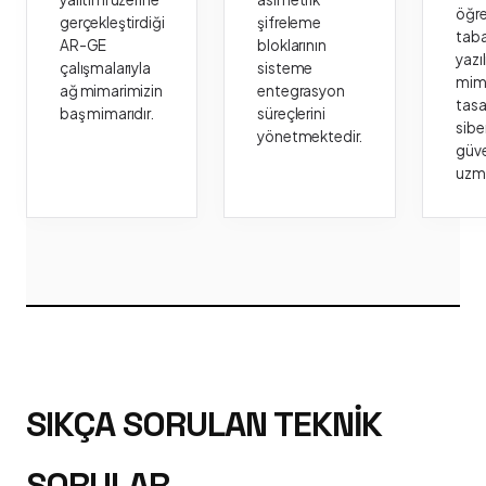
öğr
gerçekleştirdiği
şifreleme
taba
AR-GE
bloklarının
yazı
çalışmalarıyla
sisteme
mima
ağ mimarimizin
entegrasyon
tasa
baş mimarıdır.
süreçlerini
sibe
yönetmektedir.
güve
uzm
SIKÇA SORULAN TEKNIK
SORULAR