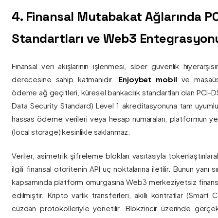
4. Finansal Mutabakat Ağlarında P
Standartları ve Web3 Entegrasyon
Finansal veri akışlarının işlenmesi, siber güvenlik hiyerarşi
derecesine sahip katmanıdır.
Enjoybet mobil
ve masaüstü
ödeme ağ geçitleri, küresel bankacılık standartları olan PCI-
Data Security Standard) Level 1 akreditasyonuna tam uyumlulukla
hassas ödeme verileri veya hesap numaraları, platformun ye
(local storage) kesinlikle saklanmaz.
Veriler, asimetrik şifreleme blokları vasıtasıyla tokenlaştırıl
ilgili finansal otoritenin API uç noktalarına iletilir. Bunun yanı
kapsamında platform omurgasına Web3 merkeziyetsiz finans
edilmiştir. Kripto varlık transferleri, akıllı kontratlar (Smar
cüzdan protokolleriyle yönetilir. Blokzincir üzerinde gerçe