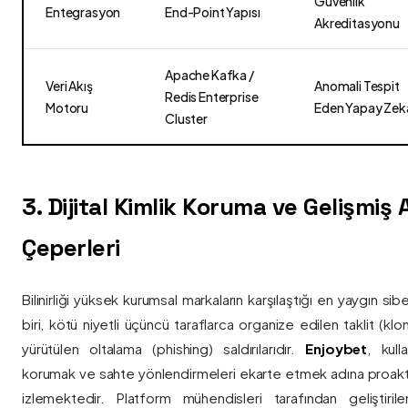
Güvenlik
Entegrasyon
End-Point Yapısı
Akreditasyonu
Apache Kafka /
Veri Akış
Anomali Tespit
Redis Enterprise
Motoru
Eden Yapay Zek
Cluster
3. Dijital Kimlik Koruma ve Gelişmiş
Çeperleri
Bilinirliği yüksek kurumsal markaların karşılaştığı en yaygın si
biri, kötü niyetli üçüncü taraflarca organize edilen taklit (kl
yürütülen oltalama (phishing) saldırılarıdır.
Enjoybet
, kulla
korumak ve sahte yönlendirmeleri ekarte etmek adına proaktif 
izlemektedir. Platform mühendisleri tarafından geliştiri