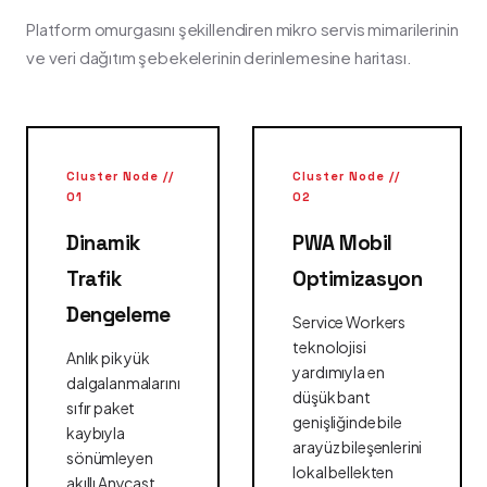
Platform omurgasını şekillendiren mikro servis mimarilerinin
ve veri dağıtım şebekelerinin derinlemesine haritası.
Cluster Node //
Cluster Node //
01
02
Dinamik
PWA Mobil
Trafik
Optimizasyon
Dengeleme
Service Workers
teknolojisi
Anlık pik yük
yardımıyla en
dalgalanmalarını
düşük bant
sıfır paket
genişliğinde bile
kaybıyla
arayüz bileşenlerini
sönümleyen
lokal bellekten
akıllı Anycast