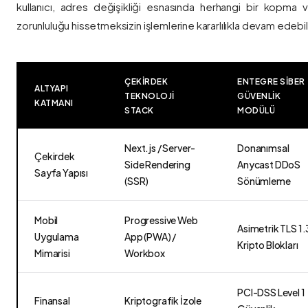
kullanıcı, adres değişikliği esnasında herhangi bir kopma
zorunluluğu hissetmeksizin işlemlerine kararlılıkla devam edebili
ÇEKIRDEK
ENTEGRE SIBER
ALTYAPI
TEKNOLOJI
GÜVENLIK
KATMANI
STACK
MODÜLÜ
Next.js / Server-
Donanımsal
Çekirdek
Side Rendering
Anycast DDoS
Sayfa Yapısı
(SSR)
Sönümleme
Mobil
Progressive Web
Asimetrik TLS 1.
Uygulama
App (PWA) /
Kripto Blokları
Mimarisi
Workbox
PCI-DSS Level 1
Finansal
Kriptografik İzole