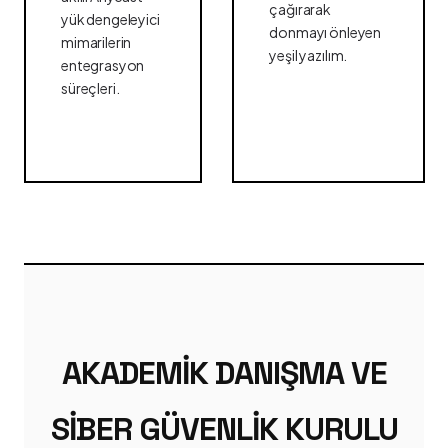
çağırarak
yük dengeleyici
donmayı önleyen
mimarilerin
yeşil yazılım.
entegrasyon
süreçleri.
AKADEMIK DANIŞMA VE
SIBER GÜVENLIK KURULU