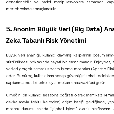
denetlenebilir ve harici manipülasyonlara tamamen kapa
mertebesinde sonuçlandırılır.
5. Anonim Büyük Veri (Big Data) Ana
Zeka Tabanlı Risk Yönetimi
Büyük veri analitiği, kullanıcı davranış kalıplarının çözümlenm
sürdürülmesi noktasında hayati bir enstrümandır. Enjoybet,
verileri gerçek zamanlı stream işleme motorları (Apache Flink /
eder. Bu süreç, kullanıcıların hesap güvenliğini tehdit edebile
saptanmasında bir erken uyarı mekanizması vazifesi görür.
Örneğin, bir kullanıcı hesabına coğrafi olarak mantıksız iki fa
dakika arayla farklı ülkelerden) erişim isteği geldiğinde, yap
motoru durumu anında "şüpheli işlem" olarak sınıflandırır. Si