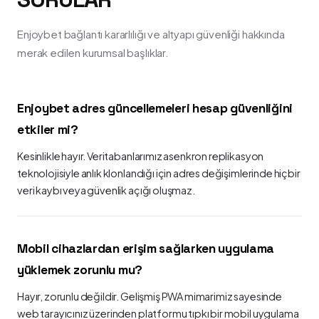
Enjoybet bağlantı kararlılığı ve altyapı güvenliği hakkında
merak edilen kurumsal başlıklar.
Enjoybet adres güncellemeleri hesap güvenliğini
etkiler mi?
Kesinlikle hayır. Veritabanlarımız asenkron replikasyon
teknolojisiyle anlık klonlandığı için adres değişimlerinde hiçbir
veri kaybı veya güvenlik açığı oluşmaz.
Mobil cihazlardan erişim sağlarken uygulama
yüklemek zorunlu mu?
Hayır, zorunlu değildir. Gelişmiş PWA mimarimiz sayesinde
web tarayıcınız üzerinden platformu tıpkı bir mobil uygulama