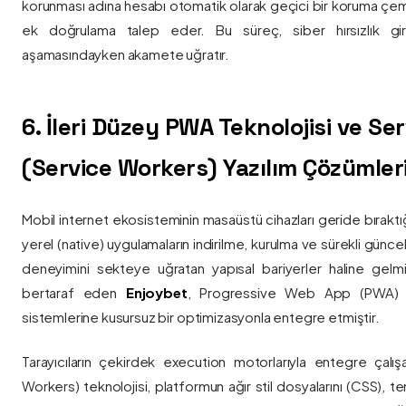
korunması adına hesabı otomatik olarak geçici bir koruma çemb
ek doğrulama talep eder. Bu süreç, siber hırsızlık gir
aşamasındayken akamete uğratır.
6. İleri Düzey PWA Teknolojisi ve Serv
(Service Workers) Yazılım Çözümler
Mobil internet ekosisteminin masaüstü cihazları geride bırak
yerel (native) uygulamaların indirilme, kurulma ve sürekli günce
deneyimini sekteye uğratan yapısal bariyerler haline gelm
bertaraf eden
Enjoybet
, Progressive Web App (PWA) mim
sistemlerine kusursuz bir optimizasyonla entegre etmiştir.
Tarayıcıların çekirdek execution motorlarıyla entegre çalışa
Workers) teknolojisi, platformun ağır stil dosyalarını (CSS), t