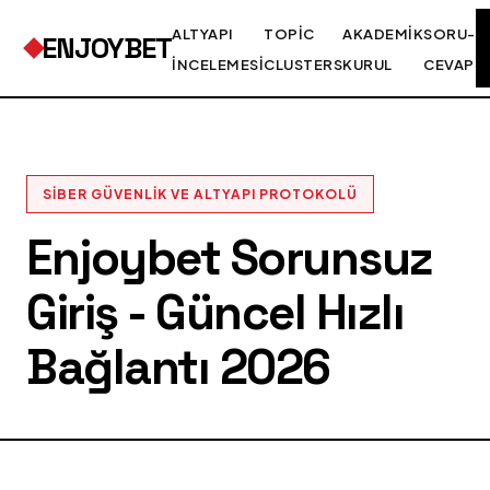
ALTYAPI
TOPIC
AKADEMIK
SORU-
ENJOYBET
İNCELEMESI
CLUSTERS
KURUL
CEVAP
SIBER GÜVENLIK VE ALTYAPI PROTOKOLÜ
Enjoybet Sorunsuz
Giriş - Güncel Hızlı
Bağlantı 2026