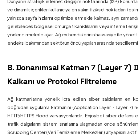
Dünyanın stratejik internet değişim noktalarında (IXP) konumlan
ve dinamik içerikleri kullanıcıya en yakın fiziksel noktadan tesl
yalnızca sayfa hızlarını optimize etmekle kalmaz, aynı zama
gelebilecek bölgesel omurga tıkanıklıklarını veya internet eriş
yönlendirmelerle aşar. Ağ mühendislerinin hassasiyetle yönettiği
endeksi bakımından sektörün öncü yapıları arasında tescillenmiş
8. Donanımsal Katman 7 (Layer 7)
Kalkanı ve Protokol Filtreleme
Ağ katmanlarına yönelik icra edilen siber saldırıların en ko
doğrudan uygulama katmanını (Application Layer - Layer 7) h
HTTP/HTTPS Flood varyasyonlarıdır. Enjoybet siber defans ekip
trafik dalgalarını sistem sınırlarına ulaşmadan önce sönüml
Scrubbing Center (Veri Temizleme Merkezleri) altyapısını aktif