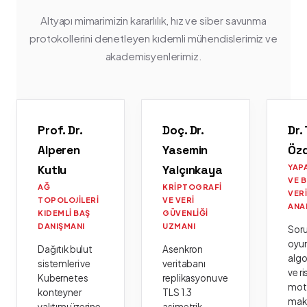
Altyapı mimarimizin kararlılık, hız ve siber savunma
protokollerini denetleyen kıdemli mühendislerimiz ve
akademisyenlerimiz.
Prof. Dr.
Doç. Dr.
Dr.
Alperen
Yasemin
Öz
Kutlu
Yalçınkaya
YAP
VE 
AĞ
KRIPTOGRAFI
VER
TOPOLOJILERI
VE VERI
ANA
KIDEMLI BAŞ
GÜVENLIĞI
DANIŞMANI
UZMANI
Sor
oyu
Dağıtık bulut
Asenkron
algo
sistemleri ve
veritabanı
ve ri
Kubernetes
replikasyonu ve
moto
konteyner
TLS 1.3
mak
yalıtımı üzerine
asimetrik