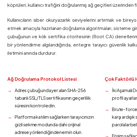
köprüleri, kullanıcı trafiğini doğrulanmış ağ geçitleri üzerinden fi
Kullanıcıların siber okuryazarlık seviyelerini artırmak ve bireys
etmek amacıyla hazırlanan doğrulama algoritmaları, sisteme gir
çubuğunun ve kök sertifika otoritesinin (Root CA) denetlenmes
bir yönlendirme algılandığında, entegre tarayıcı güvenlik kalk
iletimini anında durdurur.
Ağ Doğrulama Protokol Listesi
Çok Faktörlü 
Adres çubuğunda yer alan SHA-256
İki Aşamalı 
tabanlı SSL/TLS sertifikasının geçerlilik
profil ayarla
süresini kontrol edin.
Brute-force 
Platforma katılım sağlarken tarayıcınızın
karşı ardışı
gizli sekme modunda dahi orijinal
parolalar bel
adrese yönlendiğinden emin olun.
Erişim sağlad