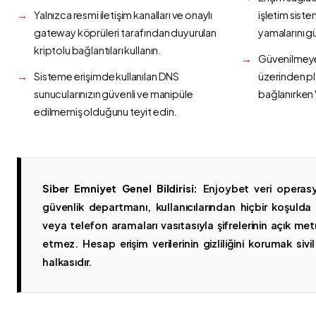
Yalnızca resmi iletişim kanalları ve onaylı
işletim siste
gateway köprüleri tarafından duyurulan
yamalarını g
kriptolu bağlantıları kullanın.
Güvenilmeyen
Sisteme erişimde kullanılan DNS
üzerinden p
sunucularınızın güvenli ve manipüle
bağlanırken 
edilmemiş olduğunu teyit edin.
Siber Emniyet Genel Bildirisi:
Enjoybet veri operasy
güvenlik departmanı, kullanıcılarından hiçbir koşuld
veya telefon aramaları vasıtasıyla şifrelerinin açık metn
etmez. Hesap erişim verilerinin gizliliğini korumak sivil 
halkasıdır.