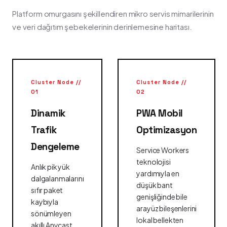
Platform omurgasını şekillendiren mikro servis mimarilerinin
ve veri dağıtım şebekelerinin derinlemesine haritası.
Cluster Node //
Cluster Node //
01
02
Dinamik
PWA Mobil
Trafik
Optimizasyon
Dengeleme
Service Workers
teknolojisi
Anlık pik yük
yardımıyla en
dalgalanmalarını
düşük bant
sıfır paket
genişliğinde bile
kaybıyla
arayüz bileşenlerini
sönümleyen
lokal bellekten
akıllı Anycast