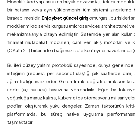
Monolitik kod yapılarının en büyük dezavantajı, tek bir modül
bir hatanın veya aşırı yüklenmenin tüm sistemi zincirleme 
bırakabilmesidir.
Enjoybet güncel giriş
omurgası, bu riskleri 
modüler mikro servis kurgusu (microservices architecture) 
mekanizmalarıyla dizayn edilmiştir. Sistemde yer alan kullanıcı
finansal mutabakat modülleri, canlı veri akış motorları ve k
(OAuth 2.1) birbirinden bağımsız izole konteyner havuzlarında (co
Bu ileri düzey yalıtım protokolü sayesinde, dünya genelinde a
isteğinin (request per second) ulaştığı pik saatlerde dahi, 
ağları trafiği analiz eder. Gelen trafik, coğrafi olarak son ku
node (uç sunucu) havuzuna yönlendirilir. Eğer bir lokasy
yoğunluğa maruz kalırsa, Kubernetes otomasyonu milisaniyeler
pod'ları oluşturarak yükü dengeler. Zaman faktörünün kriti
platformlarda, bu süreç native uygulama performansını
taşımaktadır.