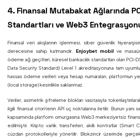
4. Finansal Mutabakat Ağlarında P
Standartları ve Web3 Entegrasyon
Finansal veri akışlarının işlenmesi, siber güvenlik hiyerarşi
derecesine sahip katmanıdır.
Enjoybet mobil
ve masaüstü
ödeme ağ geçitleri, küresel bankacılık standartları olan PCI-
Data Security Standard) Level 1 akreditasyonuna tam uyumlulukla
hassas ödeme verileri veya hesap numaraları, platformun ye
(local storage) kesinlikle saklanmaz.
Veriler, asimetrik şifreleme blokları vasıtasıyla tokenlaştırıl
ilgili finansal otoritenin API uç noktalarına iletilir. Bunun yanı
kapsamında platform omurgasına Web3 merkeziyetsiz finans
edilmiştir. Kripto varlık transferleri, akıllı kontratlar (Smar
cüzdan protokolleriyle yönetilir. Blokzincir üzerinde gerçe