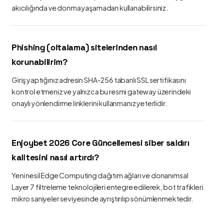
akıcılığında ve donma yaşamadan kullanabilirsiniz.
Phishing (oltalama) sitelerinden nasıl
korunabilirim?
Giriş yaptığınız adresin SHA-256 tabanlı SSL sertifikasını
kontrol etmeniz ve yalnızca bu resmi gateway üzerindeki
onaylı yönlendirme linklerini kullanmanız yeterlidir.
Enjoybet 2026 Core Güncellemesi siber saldırı
kalitesini nasıl artırdı?
Yeni nesil Edge Computing dağıtım ağları ve donanımsal
Layer 7 filtreleme teknolojileri entegre edilerek, bot trafikleri
mikro saniyeler seviyesinde ayrıştırılıp sönümlenmektedir.