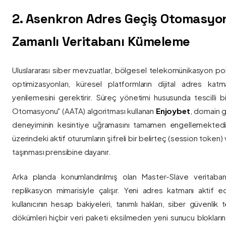
2. Asenkron Adres Geçiş Otomasyo
Zamanlı Veritabanı Kümeleme
Uluslararası siber mevzuatlar, bölgesel telekomünikasyon poli
optimizasyonları, küresel platformların dijital adres katmanl
yenilemesini gerektirir. Süreç yönetimi hususunda tescilli
Otomasyonu" (AATA) algoritması kullanan
Enjoybet
, domain g
deneyiminin kesintiye uğramasını tamamen engellemekted
üzerindeki aktif oturumların şifreli bir belirteç (session token)
taşınması prensibine dayanır.
Arka planda konumlandırılmış olan Master-Slave veritaban
replikasyon mimarisiyle çalışır. Yeni adres katmanı aktif edi
kullanıcının hesap bakiyeleri, tanımlı hakları, siber güvenlik
dökümleri hiçbir veri paketi eksilmeden yeni sunucu blokların