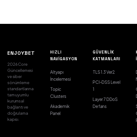
HIZLI
GÜVENLIK
ENJOYBET
NAVIGASYON
KATMANLARI
2026 Core
Güncellemesi
Altyapı
TLS 1.3 Ver2
ve siber
İncelemesi
PCI-DSS Level
sönümleme
standartlarına
Topic
1
tam uyumlu
Clusters
Layer 7 DDoS
kurumsal
Akademik
Defans
bağlantı ve
doğrulama
Panel
kapısı.