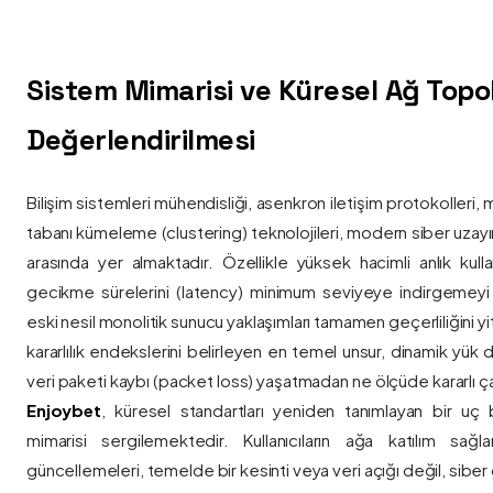
Sistem Mimarisi ve Küresel Ağ Topolo
Değerlendirilmesi
Bilişim sistemleri mühendisliği, asenkron iletişim protokolleri, 
tabanı kümeleme (clustering) teknolojileri, modern siber uzay
arasında yer almaktadır. Özellikle yüksek hacimli anlık kulla
gecikme sürelerini (latency) minimum seviyeye indirgemey
eski nesil monolitik sunucu yaklaşımları tamamen geçerliliğini yitir
kararlılık endekslerini belirleyen en temel unsur, dinamik yük
veri paketi kaybı (packet loss) yaşatmadan ne ölçüde kararlı ça
Enjoybet
, küresel standartları yeniden tanımlayan bir uç
mimarisi sergilemektedir. Kullanıcıların ağa katılım sağla
güncellemeleri, temelde bir kesinti veya veri açığı değil, siber 