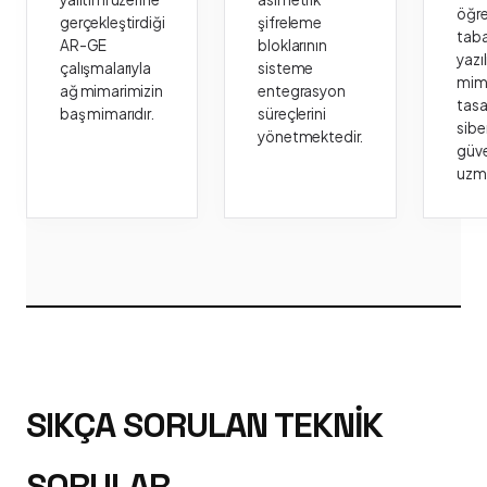
öğr
gerçekleştirdiği
şifreleme
taba
AR-GE
bloklarının
yazı
çalışmalarıyla
sisteme
mima
ağ mimarimizin
entegrasyon
tasa
baş mimarıdır.
süreçlerini
sibe
yönetmektedir.
güve
uzm
SIKÇA SORULAN TEKNIK
SORULAR