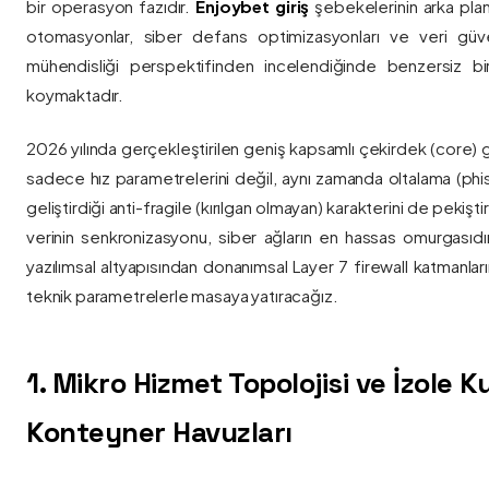
bir operasyon fazıdır.
Enjoybet giriş
şebekelerinin arka pla
otomasyonlar, siber defans optimizasyonları ve veri güvenl
mühendisliği perspektifinden incelendiğinde benzersiz bi
koymaktadır.
2026 yılında gerçekleştirilen geniş kapsamlı çekirdek (core) 
sadece hız parametrelerini değil, aynı zamanda oltalama (phis
geliştirdiği anti-fragile (kırılgan olmayan) karakterini de pekişti
verinin senkronizasyonu, siber ağların en hassas omurgasıdı
yazılımsal altyapısından donanımsal Layer 7 firewall katmanla
teknik parametrelerle masaya yatıracağız.
1. Mikro Hizmet Topolojisi ve İzole 
Konteyner Havuzları