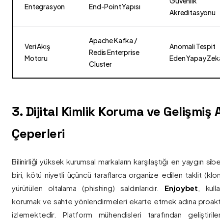
Güvenlik
Entegrasyon
End-Point Yapısı
Akreditasyonu
Apache Kafka /
Veri Akış
Anomali Tespit
Redis Enterprise
Motoru
Eden Yapay Zek
Cluster
3. Dijital Kimlik Koruma ve Gelişmiş
Çeperleri
Bilinirliği yüksek kurumsal markaların karşılaştığı en yaygın si
biri, kötü niyetli üçüncü taraflarca organize edilen taklit (kl
yürütülen oltalama (phishing) saldırılarıdır.
Enjoybet
, kulla
korumak ve sahte yönlendirmeleri ekarte etmek adına proaktif 
izlemektedir. Platform mühendisleri tarafından geliştiri