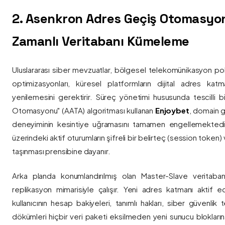
2. Asenkron Adres Geçiş Otomasyo
Zamanlı Veritabanı Kümeleme
Uluslararası siber mevzuatlar, bölgesel telekomünikasyon poli
optimizasyonları, küresel platformların dijital adres katmanl
yenilemesini gerektirir. Süreç yönetimi hususunda tescilli
Otomasyonu" (AATA) algoritması kullanan
Enjoybet
, domain g
deneyiminin kesintiye uğramasını tamamen engellemekted
üzerindeki aktif oturumların şifreli bir belirteç (session token)
taşınması prensibine dayanır.
Arka planda konumlandırılmış olan Master-Slave veritaban
replikasyon mimarisiyle çalışır. Yeni adres katmanı aktif edi
kullanıcının hesap bakiyeleri, tanımlı hakları, siber güvenlik
dökümleri hiçbir veri paketi eksilmeden yeni sunucu blokların