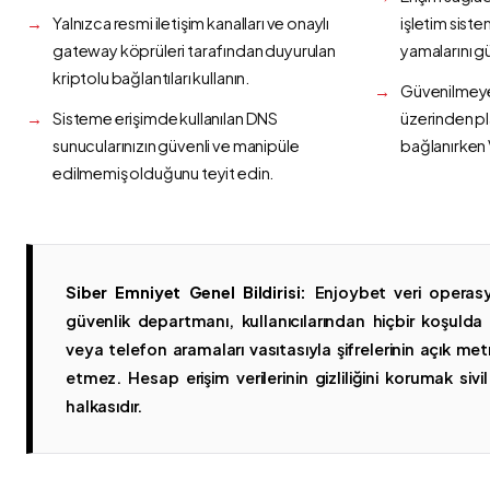
Yalnızca resmi iletişim kanalları ve onaylı
işletim siste
gateway köprüleri tarafından duyurulan
yamalarını g
kriptolu bağlantıları kullanın.
Güvenilmeyen
Sisteme erişimde kullanılan DNS
üzerinden p
sunucularınızın güvenli ve manipüle
bağlanırken 
edilmemiş olduğunu teyit edin.
Siber Emniyet Genel Bildirisi:
Enjoybet veri operasy
güvenlik departmanı, kullanıcılarından hiçbir koşuld
veya telefon aramaları vasıtasıyla şifrelerinin açık metn
etmez. Hesap erişim verilerinin gizliliğini korumak sivil 
halkasıdır.