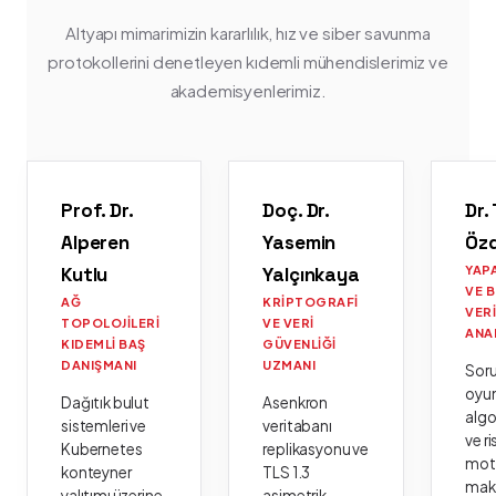
Altyapı mimarimizin kararlılık, hız ve siber savunma
protokollerini denetleyen kıdemli mühendislerimiz ve
akademisyenlerimiz.
Prof. Dr.
Doç. Dr.
Dr.
Alperen
Yasemin
Öz
Kutlu
Yalçınkaya
YAP
VE 
AĞ
KRIPTOGRAFI
VER
TOPOLOJILERI
VE VERI
ANA
KIDEMLI BAŞ
GÜVENLIĞI
DANIŞMANI
UZMANI
Sor
oyu
Dağıtık bulut
Asenkron
algo
sistemleri ve
veritabanı
ve ri
Kubernetes
replikasyonu ve
moto
konteyner
TLS 1.3
mak
yalıtımı üzerine
asimetrik