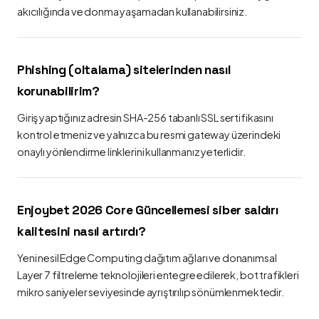
akıcılığında ve donma yaşamadan kullanabilirsiniz.
Phishing (oltalama) sitelerinden nasıl
korunabilirim?
Giriş yaptığınız adresin SHA-256 tabanlı SSL sertifikasını
kontrol etmeniz ve yalnızca bu resmi gateway üzerindeki
onaylı yönlendirme linklerini kullanmanız yeterlidir.
Enjoybet 2026 Core Güncellemesi siber saldırı
kalitesini nasıl artırdı?
Yeni nesil Edge Computing dağıtım ağları ve donanımsal
Layer 7 filtreleme teknolojileri entegre edilerek, bot trafikleri
mikro saniyeler seviyesinde ayrıştırılıp sönümlenmektedir.