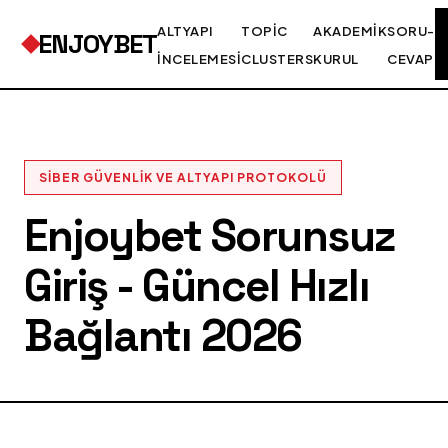
ALTYAPI
TOPIC
AKADEMIK
SORU-
ENJOYBET
İNCELEMESI
CLUSTERS
KURUL
CEVAP
SIBER GÜVENLIK VE ALTYAPI PROTOKOLÜ
Enjoybet Sorunsuz
Giriş - Güncel Hızlı
Bağlantı 2026