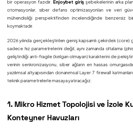
bir operasyon fazıdır.
Enjoybet giriş
şebekelerinin arka pla
otomasyonlar, siber defans optimizasyonları ve veri güvenl
mühendisliği perspektifinden incelendiğinde benzersiz bi
koymaktadır.
2026 yılında gerçekleştirilen geniş kapsamlı çekirdek (core) 
sadece hız parametrelerini değil, aynı zamanda oltalama (phis
geliştirdiği anti-fragile (kırılgan olmayan) karakterini de pekişti
verinin senkronizasyonu, siber ağların en hassas omurgasıdı
yazılımsal altyapısından donanımsal Layer 7 firewall katmanla
teknik parametrelerle masaya yatıracağız.
1. Mikro Hizmet Topolojisi ve İzole 
Konteyner Havuzları