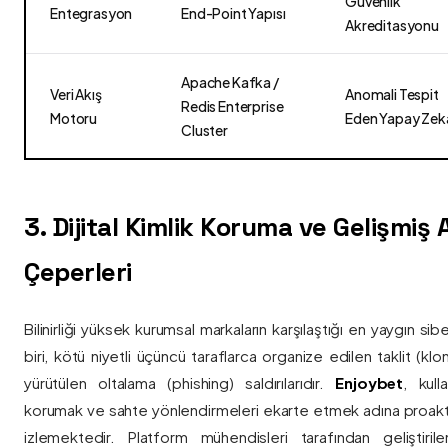
Güvenlik
Entegrasyon
End-Point Yapısı
Akreditasyonu
Apache Kafka /
Veri Akış
Anomali Tespit
Redis Enterprise
Motoru
Eden Yapay Zek
Cluster
3. Dijital Kimlik Koruma ve Gelişmiş
Çeperleri
Bilinirliği yüksek kurumsal markaların karşılaştığı en yaygın si
biri, kötü niyetli üçüncü taraflarca organize edilen taklit (kl
yürütülen oltalama (phishing) saldırılarıdır.
Enjoybet
, kulla
korumak ve sahte yönlendirmeleri ekarte etmek adına proaktif 
izlemektedir. Platform mühendisleri tarafından geliştiri