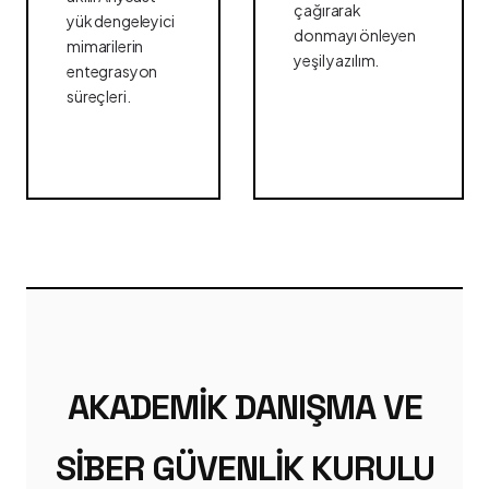
çağırarak
yük dengeleyici
donmayı önleyen
mimarilerin
yeşil yazılım.
entegrasyon
süreçleri.
AKADEMIK DANIŞMA VE
SIBER GÜVENLIK KURULU