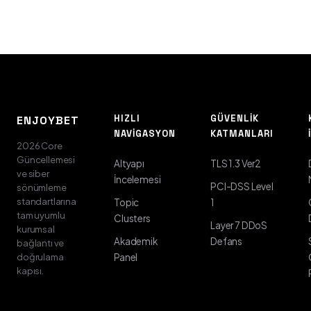
HIZLI
GÜVENLIK
ENJOYBET
NAVIGASYON
KATMANLARI
2026 Core
Güncellemesi
Altyapı
TLS 1.3 Ver2
ve siber
İncelemesi
PCI-DSS Level
sönümleme
standartlarına
Topic
1
tam uyumlu
Clusters
Layer 7 DDoS
kurumsal
Akademik
Defans
bağlantı ve
doğrulama
Panel
kapısı.