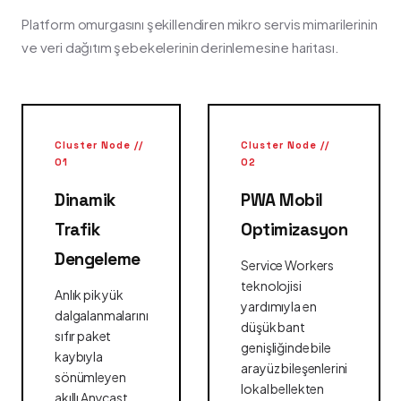
Platform omurgasını şekillendiren mikro servis mimarilerinin
ve veri dağıtım şebekelerinin derinlemesine haritası.
Cluster Node //
Cluster Node //
01
02
Dinamik
PWA Mobil
Trafik
Optimizasyon
Dengeleme
Service Workers
teknolojisi
Anlık pik yük
yardımıyla en
dalgalanmalarını
düşük bant
sıfır paket
genişliğinde bile
kaybıyla
arayüz bileşenlerini
sönümleyen
lokal bellekten
akıllı Anycast