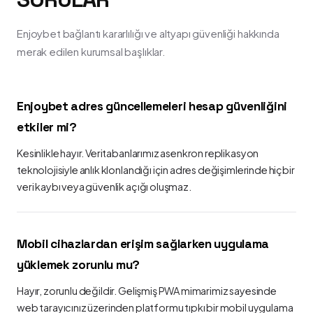
Enjoybet bağlantı kararlılığı ve altyapı güvenliği hakkında
merak edilen kurumsal başlıklar.
Enjoybet adres güncellemeleri hesap güvenliğini
etkiler mi?
Kesinlikle hayır. Veritabanlarımız asenkron replikasyon
teknolojisiyle anlık klonlandığı için adres değişimlerinde hiçbir
veri kaybı veya güvenlik açığı oluşmaz.
Mobil cihazlardan erişim sağlarken uygulama
yüklemek zorunlu mu?
Hayır, zorunlu değildir. Gelişmiş PWA mimarimiz sayesinde
web tarayıcınız üzerinden platformu tıpkı bir mobil uygulama