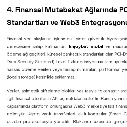
4. Finansal Mutabakat Ağlarında P
Standartları ve Web3 Entegrasyon
Finansal veri akışlarının işlenmesi, siber güvenlik hiyerarşi
derecesine sahip katmanıdır.
Enjoybet mobil
ve masaüstü
ödeme ağ geçitleri, küresel bankacılık standartları olan PCI-
Data Security Standard) Level 1 akreditasyonuna tam uyumlulukla
hassas ödeme verileri veya hesap numaraları, platformun ye
(local storage) kesinlikle saklanmaz.
Veriler, asimetrik şifreleme blokları vasıtasıyla tokenlaştırıl
ilgili finansal otoritenin API uç noktalarına iletilir. Bunun yanı
kapsamında platform omurgasına Web3 merkeziyetsiz finans
edilmiştir. Kripto varlık transferleri, akıllı kontratlar (Smar
cüzdan protokolleriyle yönetilir. Blokzincir üzerinde gerçe