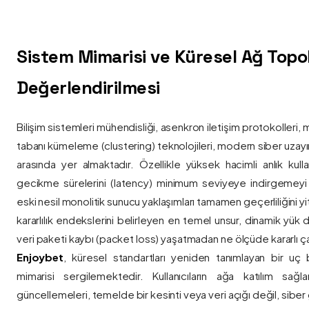
Sistem Mimarisi ve Küresel Ağ Topolo
Değerlendirilmesi
Bilişim sistemleri mühendisliği, asenkron iletişim protokolleri, 
tabanı kümeleme (clustering) teknolojileri, modern siber uzay
arasında yer almaktadır. Özellikle yüksek hacimli anlık kulla
gecikme sürelerini (latency) minimum seviyeye indirgemey
eski nesil monolitik sunucu yaklaşımları tamamen geçerliliğini yitir
kararlılık endekslerini belirleyen en temel unsur, dinamik yük
veri paketi kaybı (packet loss) yaşatmadan ne ölçüde kararlı ça
Enjoybet
, küresel standartları yeniden tanımlayan bir uç
mimarisi sergilemektedir. Kullanıcıların ağa katılım sağla
güncellemeleri, temelde bir kesinti veya veri açığı değil, siber 