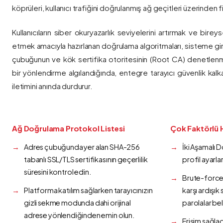
köprüleri, kullanıcı trafiğini doğrulanmış ağ geçitleri üzerinden fi
Kullanıcıların siber okuryazarlık seviyelerini artırmak ve bireys
etmek amacıyla hazırlanan doğrulama algoritmaları, sisteme gir
çubuğunun ve kök sertifika otoritesinin (Root CA) denetlenmes
bir yönlendirme algılandığında, entegre tarayıcı güvenlik kalk
iletimini anında durdurur.
Ağ Doğrulama Protokol Listesi
Çok Faktörlü 
Adres çubuğunda yer alan SHA-256
İki Aşamalı 
tabanlı SSL/TLS sertifikasının geçerlilik
profil ayarla
süresini kontrol edin.
Brute-force 
Platforma katılım sağlarken tarayıcınızın
karşı ardışı
gizli sekme modunda dahi orijinal
parolalar bel
adrese yönlendiğinden emin olun.
Erişim sağlad