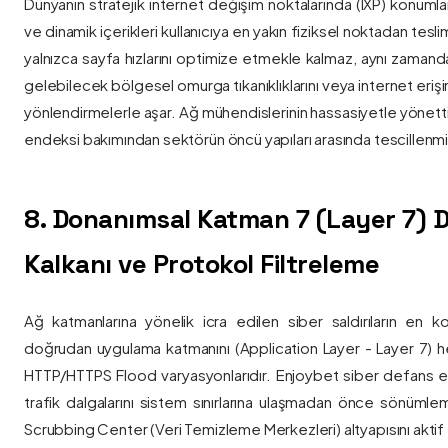
Dünyanın stratejik internet değişim noktalarında (IXP) konumlan
ve dinamik içerikleri kullanıcıya en yakın fiziksel noktadan tesl
yalnızca sayfa hızlarını optimize etmekle kalmaz, aynı zama
gelebilecek bölgesel omurga tıkanıklıklarını veya internet eriş
yönlendirmelerle aşar. Ağ mühendislerinin hassasiyetle yönettiği
endeksi bakımından sektörün öncü yapıları arasında tescillenmiş
8. Donanımsal Katman 7 (Layer 7)
Kalkanı ve Protokol Filtreleme
Ağ katmanlarına yönelik icra edilen siber saldırıların en ko
doğrudan uygulama katmanını (Application Layer - Layer 7) h
HTTP/HTTPS Flood varyasyonlarıdır. Enjoybet siber defans ekip
trafik dalgalarını sistem sınırlarına ulaşmadan önce sönüml
Scrubbing Center (Veri Temizleme Merkezleri) altyapısını aktif