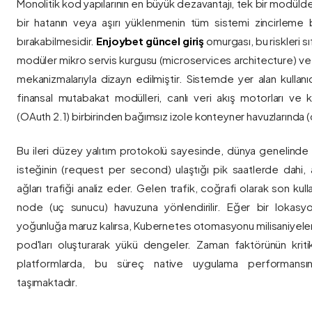
Monolitik kod yapılarının en büyük dezavantajı, tek bir modül
bir hatanın veya aşırı yüklenmenin tüm sistemi zincirleme 
bırakabilmesidir.
Enjoybet güncel giriş
omurgası, bu riskleri 
modüler mikro servis kurgusu (microservices architecture) 
mekanizmalarıyla dizayn edilmiştir. Sistemde yer alan kullanıcı
finansal mutabakat modülleri, canlı veri akış motorları ve k
(OAuth 2.1) birbirinden bağımsız izole konteyner havuzlarında (co
Bu ileri düzey yalıtım protokolü sayesinde, dünya genelinde a
isteğinin (request per second) ulaştığı pik saatlerde dahi, 
ağları trafiği analiz eder. Gelen trafik, coğrafi olarak son ku
node (uç sunucu) havuzuna yönlendirilir. Eğer bir lokasy
yoğunluğa maruz kalırsa, Kubernetes otomasyonu milisaniyeler
pod'ları oluşturarak yükü dengeler. Zaman faktörünün kriti
platformlarda, bu süreç native uygulama performansını
taşımaktadır.