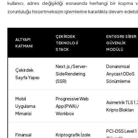
kullanıcı, adres değişikliği esnasında herhangi bir kopma
zorunluluğu hissetmeksizin işlemlerine kararlılıkla devam edebili
ÇEKIRDEK
ENTEGRE SIBER
ALTYAPI
TEKNOLOJI
GÜVENLIK
KATMANI
STACK
MODÜLÜ
Next.js / Server-
Donanımsal
Çekirdek
Side Rendering
Anycast DDoS
Sayfa Yapısı
(SSR)
Sönümleme
Mobil
Progressive Web
Asimetrik TLS 1.
Uygulama
App (PWA) /
Kripto Blokları
Mimarisi
Workbox
PCI-DSS Level 1
Finansal
Kriptografik İzole