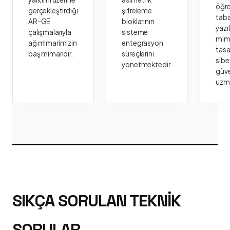
öğr
gerçekleştirdiği
şifreleme
taba
AR-GE
bloklarının
yazı
çalışmalarıyla
sisteme
mima
ağ mimarimizin
entegrasyon
tasa
baş mimarıdır.
süreçlerini
sibe
yönetmektedir.
güve
uzm
SIKÇA SORULAN TEKNIK
SORULAR