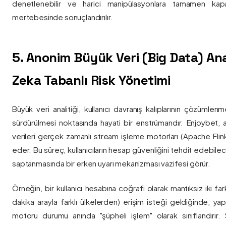
denetlenebilir ve harici manipülasyonlara tamamen kapa
mertebesinde sonuçlandırılır.
5. Anonim Büyük Veri (Big Data) Ana
Zeka Tabanlı Risk Yönetimi
Büyük veri analitiği, kullanıcı davranış kalıplarının çözümlenm
sürdürülmesi noktasında hayati bir enstrümandır. Enjoybet,
verileri gerçek zamanlı stream işleme motorları (Apache Flink /
eder. Bu süreç, kullanıcıların hesap güvenliğini tehdit edebile
saptanmasında bir erken uyarı mekanizması vazifesi görür.
Örneğin, bir kullanıcı hesabına coğrafi olarak mantıksız iki fa
dakika arayla farklı ülkelerden) erişim isteği geldiğinde, yap
motoru durumu anında "şüpheli işlem" olarak sınıflandırır. Si