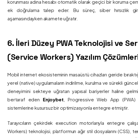
korunması adına hesabı otomatik olarak geçici bir koruma çemb
ek doğrulama talep eder. Bu süreç, siber hırsızlık gir
aşamasındayken akamete uğratır.
6. İleri Düzey PWA Teknolojisi ve Serv
(Service Workers) Yazılım Çözümler
Mobil internet ekosisteminin masaüstü cihazları geride bırak
yerel (native) uygulamaların indirilme, kurulma ve sürekli günce
deneyimini sekteye uğratan yapısal bariyerler haline gelm
bertaraf eden
Enjoybet
, Progressive Web App (PWA) mim
sistemlerine kusursuz bir optimizasyonla entegre etmiştir.
Tarayıcıların çekirdek execution motorlarıyla entegre çalışa
Workers) teknolojisi, platformun ağır stil dosyalarını (CSS), t