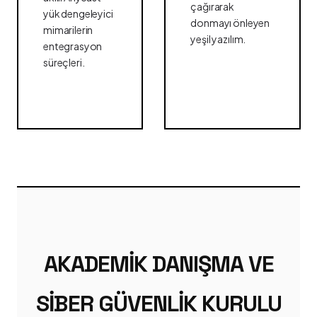
çağırarak
yük dengeleyici
donmayı önleyen
mimarilerin
yeşil yazılım.
entegrasyon
süreçleri.
AKADEMIK DANIŞMA VE
SIBER GÜVENLIK KURULU