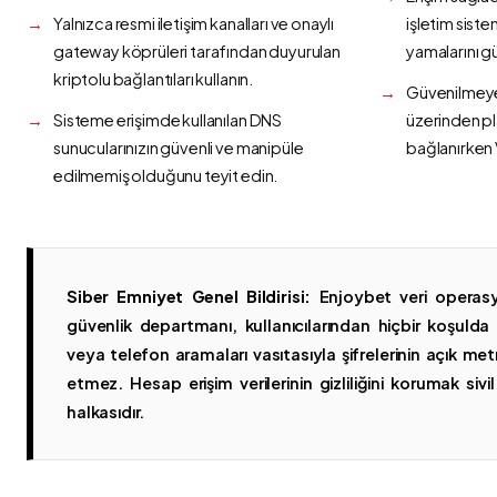
Yalnızca resmi iletişim kanalları ve onaylı
işletim siste
gateway köprüleri tarafından duyurulan
yamalarını g
kriptolu bağlantıları kullanın.
Güvenilmeyen
Sisteme erişimde kullanılan DNS
üzerinden p
sunucularınızın güvenli ve manipüle
bağlanırken 
edilmemiş olduğunu teyit edin.
Siber Emniyet Genel Bildirisi:
Enjoybet veri operasy
güvenlik departmanı, kullanıcılarından hiçbir koşuld
veya telefon aramaları vasıtasıyla şifrelerinin açık metn
etmez. Hesap erişim verilerinin gizliliğini korumak sivil 
halkasıdır.