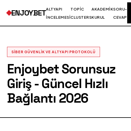
ALTYAPI
TOPIC
AKADEMIK
SORU-
ENJOYBET
İNCELEMESI
CLUSTERS
KURUL
CEVAP
SIBER GÜVENLIK VE ALTYAPI PROTOKOLÜ
Enjoybet Sorunsuz
Giriş - Güncel Hızlı
Bağlantı 2026