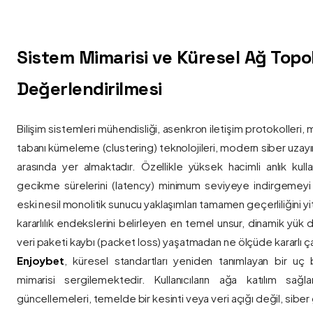
Sistem Mimarisi ve Küresel Ağ Topolo
Değerlendirilmesi
Bilişim sistemleri mühendisliği, asenkron iletişim protokolleri, 
tabanı kümeleme (clustering) teknolojileri, modern siber uzay
arasında yer almaktadır. Özellikle yüksek hacimli anlık kulla
gecikme sürelerini (latency) minimum seviyeye indirgemey
eski nesil monolitik sunucu yaklaşımları tamamen geçerliliğini yitir
kararlılık endekslerini belirleyen en temel unsur, dinamik yük
veri paketi kaybı (packet loss) yaşatmadan ne ölçüde kararlı ça
Enjoybet
, küresel standartları yeniden tanımlayan bir uç
mimarisi sergilemektedir. Kullanıcıların ağa katılım sağla
güncellemeleri, temelde bir kesinti veya veri açığı değil, siber 