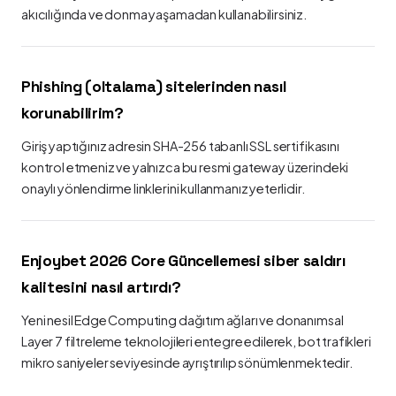
akıcılığında ve donma yaşamadan kullanabilirsiniz.
Phishing (oltalama) sitelerinden nasıl
korunabilirim?
Giriş yaptığınız adresin SHA-256 tabanlı SSL sertifikasını
kontrol etmeniz ve yalnızca bu resmi gateway üzerindeki
onaylı yönlendirme linklerini kullanmanız yeterlidir.
Enjoybet 2026 Core Güncellemesi siber saldırı
kalitesini nasıl artırdı?
Yeni nesil Edge Computing dağıtım ağları ve donanımsal
Layer 7 filtreleme teknolojileri entegre edilerek, bot trafikleri
mikro saniyeler seviyesinde ayrıştırılıp sönümlenmektedir.