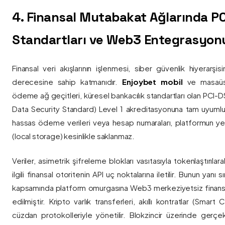
4. Finansal Mutabakat Ağlarında P
Standartları ve Web3 Entegrasyon
Finansal veri akışlarının işlenmesi, siber güvenlik hiyerarşi
derecesine sahip katmanıdır.
Enjoybet mobil
ve masaüstü
ödeme ağ geçitleri, küresel bankacılık standartları olan PCI-
Data Security Standard) Level 1 akreditasyonuna tam uyumlulukla
hassas ödeme verileri veya hesap numaraları, platformun ye
(local storage) kesinlikle saklanmaz.
Veriler, asimetrik şifreleme blokları vasıtasıyla tokenlaştırıl
ilgili finansal otoritenin API uç noktalarına iletilir. Bunun yanı
kapsamında platform omurgasına Web3 merkeziyetsiz finans
edilmiştir. Kripto varlık transferleri, akıllı kontratlar (Smar
cüzdan protokolleriyle yönetilir. Blokzincir üzerinde gerçe