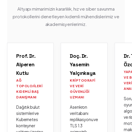
Altyapı mimarimizin kararlılık, hız ve siber savunma
protokollerini denetleyen kıdemli mühendislerimiz ve
akademisyenlerimiz.
Prof. Dr.
Doç. Dr.
Dr.
Alperen
Yasemin
Öz
Kutlu
Yalçınkaya
YAP
VE 
AĞ
KRIPTOGRAFI
VER
TOPOLOJILERI
VE VERI
ANA
KIDEMLI BAŞ
GÜVENLIĞI
DANIŞMANI
UZMANI
Sor
oyu
Dağıtık bulut
Asenkron
algo
sistemleri ve
veritabanı
ve ri
Kubernetes
replikasyonu ve
moto
konteyner
TLS 1.3
mak
yalıtımı üzerine
asimetrik