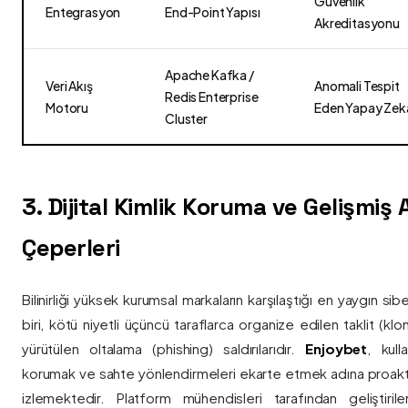
Güvenlik
Entegrasyon
End-Point Yapısı
Akreditasyonu
Apache Kafka /
Veri Akış
Anomali Tespit
Redis Enterprise
Motoru
Eden Yapay Zek
Cluster
3. Dijital Kimlik Koruma ve Gelişmiş
Çeperleri
Bilinirliği yüksek kurumsal markaların karşılaştığı en yaygın si
biri, kötü niyetli üçüncü taraflarca organize edilen taklit (kl
yürütülen oltalama (phishing) saldırılarıdır.
Enjoybet
, kulla
korumak ve sahte yönlendirmeleri ekarte etmek adına proaktif 
izlemektedir. Platform mühendisleri tarafından geliştiri