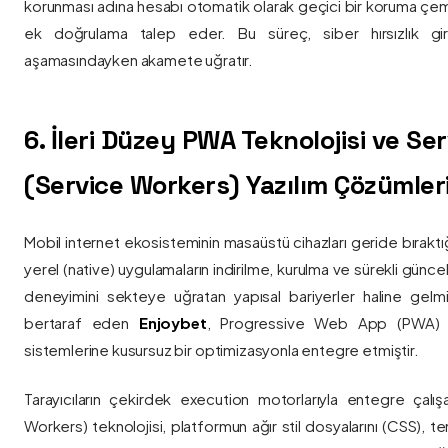
korunması adına hesabı otomatik olarak geçici bir koruma çemb
ek doğrulama talep eder. Bu süreç, siber hırsızlık gir
aşamasındayken akamete uğratır.
6. İleri Düzey PWA Teknolojisi ve Serv
(Service Workers) Yazılım Çözümler
Mobil internet ekosisteminin masaüstü cihazları geride bırak
yerel (native) uygulamaların indirilme, kurulma ve sürekli günce
deneyimini sekteye uğratan yapısal bariyerler haline gelm
bertaraf eden
Enjoybet
, Progressive Web App (PWA) mim
sistemlerine kusursuz bir optimizasyonla entegre etmiştir.
Tarayıcıların çekirdek execution motorlarıyla entegre çalışa
Workers) teknolojisi, platformun ağır stil dosyalarını (CSS), t