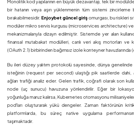
Monolitik kod yapılarının en büyük dezavantajı, tek bir modül
bir hatanın veya aşırı yüklenmenin tüm sistemi zincirleme 
bırakabilmesidir.
Enjoybet güncel giriş
omurgası, bu riskleri 
modüler mikro servis kurgusu (microservices architecture) 
mekanizmalarıyla dizayn edilmiştir. Sistemde yer alan kullanıcı
finansal mutabakat modülleri, canlı veri akış motorları ve k
(OAuth 2.1) birbirinden bağımsız izole konteyner havuzlarında (co
Bu ileri düzey yalıtım protokolü sayesinde, dünya genelinde a
isteğinin (request per second) ulaştığı pik saatlerde dahi, 
ağları trafiği analiz eder. Gelen trafik, coğrafi olarak son ku
node (uç sunucu) havuzuna yönlendirilir. Eğer bir lokasy
yoğunluğa maruz kalırsa, Kubernetes otomasyonu milisaniyeler
pod'ları oluşturarak yükü dengeler. Zaman faktörünün kriti
platformlarda, bu süreç native uygulama performansını
taşımaktadır.