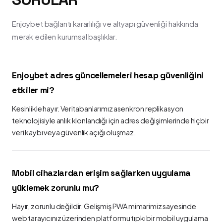
Enjoybet bağlantı kararlılığı ve altyapı güvenliği hakkında
merak edilen kurumsal başlıklar.
Enjoybet adres güncellemeleri hesap güvenliğini
etkiler mi?
Kesinlikle hayır. Veritabanlarımız asenkron replikasyon
teknolojisiyle anlık klonlandığı için adres değişimlerinde hiçbir
veri kaybı veya güvenlik açığı oluşmaz.
Mobil cihazlardan erişim sağlarken uygulama
yüklemek zorunlu mu?
Hayır, zorunlu değildir. Gelişmiş PWA mimarimiz sayesinde
web tarayıcınız üzerinden platformu tıpkı bir mobil uygulama