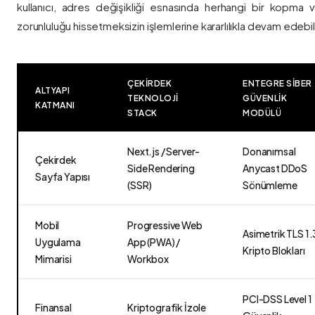
kullanıcı, adres değişikliği esnasında herhangi bir kopma
zorunluluğu hissetmeksizin işlemlerine kararlılıkla devam edebili
ÇEKIRDEK
ENTEGRE SIBER
ALTYAPI
TEKNOLOJI
GÜVENLIK
KATMANI
STACK
MODÜLÜ
Next.js / Server-
Donanımsal
Çekirdek
Side Rendering
Anycast DDoS
Sayfa Yapısı
(SSR)
Sönümleme
Mobil
Progressive Web
Asimetrik TLS 1.
Uygulama
App (PWA) /
Kripto Blokları
Mimarisi
Workbox
PCI-DSS Level 1
Finansal
Kriptografik İzole