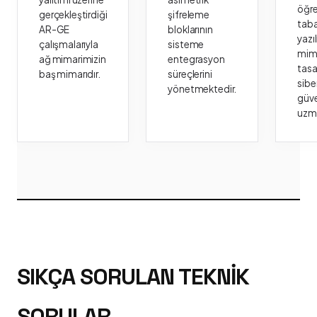
öğr
gerçekleştirdiği
şifreleme
taba
AR-GE
bloklarının
yazı
çalışmalarıyla
sisteme
mima
ağ mimarimizin
entegrasyon
tasa
baş mimarıdır.
süreçlerini
sibe
yönetmektedir.
güve
uzm
SIKÇA SORULAN TEKNIK
SORULAR