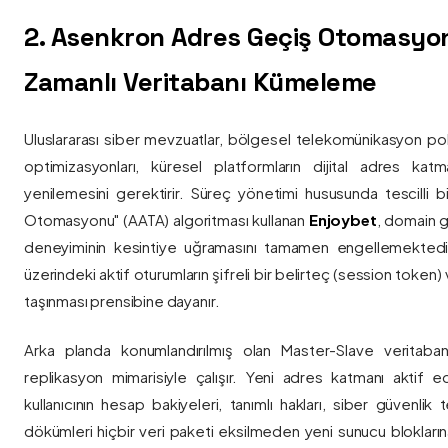
2. Asenkron Adres Geçiş Otomasyo
Zamanlı Veritabanı Kümeleme
Uluslararası siber mevzuatlar, bölgesel telekomünikasyon poli
optimizasyonları, küresel platformların dijital adres katmanl
yenilemesini gerektirir. Süreç yönetimi hususunda tescilli
Otomasyonu" (AATA) algoritması kullanan
Enjoybet
, domain g
deneyiminin kesintiye uğramasını tamamen engellemekted
üzerindeki aktif oturumların şifreli bir belirteç (session token)
taşınması prensibine dayanır.
Arka planda konumlandırılmış olan Master-Slave veritaban
replikasyon mimarisiyle çalışır. Yeni adres katmanı aktif edi
kullanıcının hesap bakiyeleri, tanımlı hakları, siber güvenlik
dökümleri hiçbir veri paketi eksilmeden yeni sunucu blokların