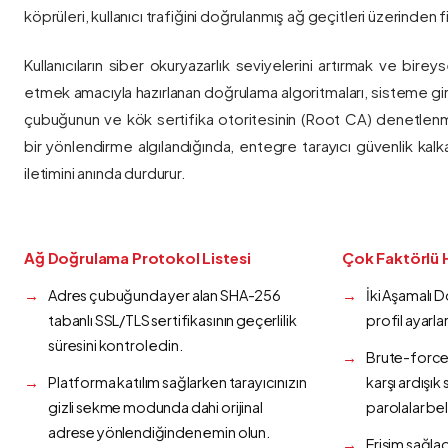
köprüleri, kullanıcı trafiğini doğrulanmış ağ geçitleri üzerinden fi
Kullanıcıların siber okuryazarlık seviyelerini artırmak ve bireys
etmek amacıyla hazırlanan doğrulama algoritmaları, sisteme gir
çubuğunun ve kök sertifika otoritesinin (Root CA) denetlenmes
bir yönlendirme algılandığında, entegre tarayıcı güvenlik kalk
iletimini anında durdurur.
Ağ Doğrulama Protokol Listesi
Çok Faktörlü 
Adres çubuğunda yer alan SHA-256
İki Aşamalı 
tabanlı SSL/TLS sertifikasının geçerlilik
profil ayarla
süresini kontrol edin.
Brute-force 
Platforma katılım sağlarken tarayıcınızın
karşı ardışı
gizli sekme modunda dahi orijinal
parolalar bel
adrese yönlendiğinden emin olun.
Erişim sağlad