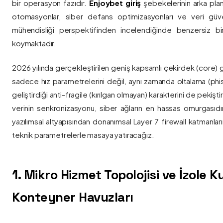
bir operasyon fazıdır.
Enjoybet giriş
şebekelerinin arka pla
otomasyonlar, siber defans optimizasyonları ve veri güvenl
mühendisliği perspektifinden incelendiğinde benzersiz bi
koymaktadır.
2026 yılında gerçekleştirilen geniş kapsamlı çekirdek (core) 
sadece hız parametrelerini değil, aynı zamanda oltalama (phis
geliştirdiği anti-fragile (kırılgan olmayan) karakterini de pekişti
verinin senkronizasyonu, siber ağların en hassas omurgasıdı
yazılımsal altyapısından donanımsal Layer 7 firewall katmanla
teknik parametrelerle masaya yatıracağız.
1. Mikro Hizmet Topolojisi ve İzole 
Konteyner Havuzları