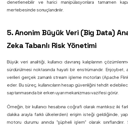
denetlenebilir ve harici manipülasyonlara tamamen kapa
mertebesinde sonuçlandırılır.
5. Anonim Büyük Veri (Big Data) Ana
Zeka Tabanlı Risk Yönetimi
Büyük veri analitiği, kullanıcı davranış kalıplarının çözümlenm
sürdürülmesi noktasında hayati bir enstrümandır. Enjoybet,
verileri gerçek zamanlı stream işleme motorları (Apache Flink /
eder. Bu süreç, kullanıcıların hesap güvenliğini tehdit edebile
saptanmasında bir erken uyarı mekanizması vazifesi görür.
Örneğin, bir kullanıcı hesabına coğrafi olarak mantıksız iki fa
dakika arayla farklı ülkelerden) erişim isteği geldiğinde, yap
motoru durumu anında "şüpheli işlem" olarak sınıflandırır. Si