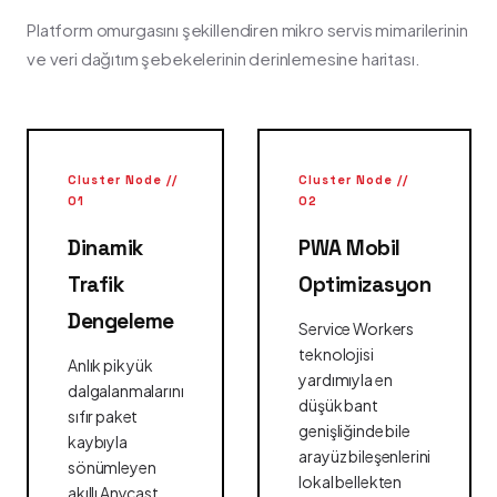
Platform omurgasını şekillendiren mikro servis mimarilerinin
ve veri dağıtım şebekelerinin derinlemesine haritası.
Cluster Node //
Cluster Node //
01
02
Dinamik
PWA Mobil
Trafik
Optimizasyon
Dengeleme
Service Workers
teknolojisi
Anlık pik yük
yardımıyla en
dalgalanmalarını
düşük bant
sıfır paket
genişliğinde bile
kaybıyla
arayüz bileşenlerini
sönümleyen
lokal bellekten
akıllı Anycast