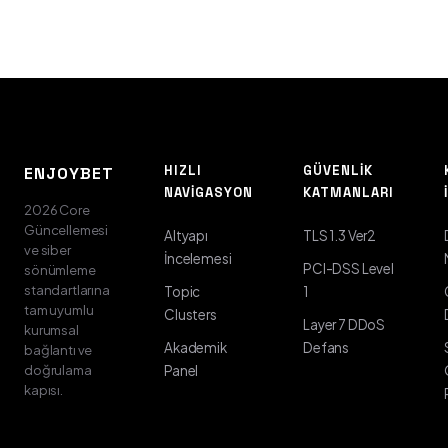
HIZLI
GÜVENLIK
ENJOYBET
NAVIGASYON
KATMANLARI
2026 Core
Güncellemesi
Altyapı
TLS 1.3 Ver2
ve siber
İncelemesi
PCI-DSS Level
sönümleme
standartlarına
Topic
1
tam uyumlu
Clusters
Layer 7 DDoS
kurumsal
Akademik
Defans
bağlantı ve
doğrulama
Panel
kapısı.