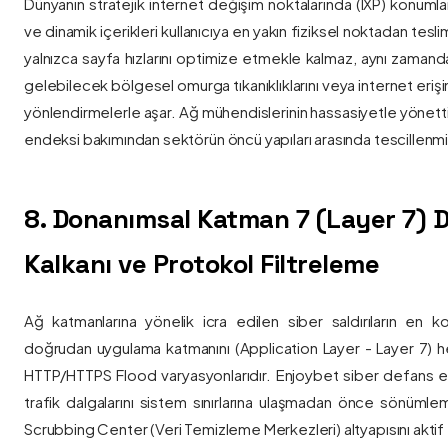
Dünyanın stratejik internet değişim noktalarında (IXP) konumlan
ve dinamik içerikleri kullanıcıya en yakın fiziksel noktadan tesl
yalnızca sayfa hızlarını optimize etmekle kalmaz, aynı zama
gelebilecek bölgesel omurga tıkanıklıklarını veya internet eriş
yönlendirmelerle aşar. Ağ mühendislerinin hassasiyetle yönettiği
endeksi bakımından sektörün öncü yapıları arasında tescillenmiş
8. Donanımsal Katman 7 (Layer 7)
Kalkanı ve Protokol Filtreleme
Ağ katmanlarına yönelik icra edilen siber saldırıların en ko
doğrudan uygulama katmanını (Application Layer - Layer 7) h
HTTP/HTTPS Flood varyasyonlarıdır. Enjoybet siber defans ekip
trafik dalgalarını sistem sınırlarına ulaşmadan önce sönüml
Scrubbing Center (Veri Temizleme Merkezleri) altyapısını aktif