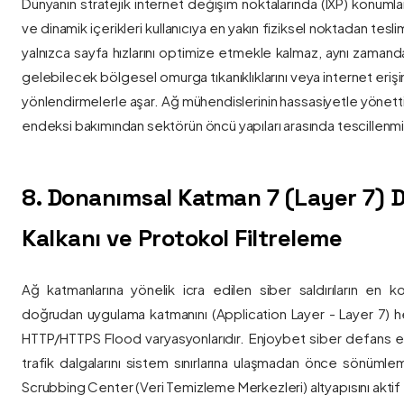
Dünyanın stratejik internet değişim noktalarında (IXP) konumlan
ve dinamik içerikleri kullanıcıya en yakın fiziksel noktadan tesl
yalnızca sayfa hızlarını optimize etmekle kalmaz, aynı zama
gelebilecek bölgesel omurga tıkanıklıklarını veya internet eriş
yönlendirmelerle aşar. Ağ mühendislerinin hassasiyetle yönettiği
endeksi bakımından sektörün öncü yapıları arasında tescillenmiş
8. Donanımsal Katman 7 (Layer 7)
Kalkanı ve Protokol Filtreleme
Ağ katmanlarına yönelik icra edilen siber saldırıların en ko
doğrudan uygulama katmanını (Application Layer - Layer 7) h
HTTP/HTTPS Flood varyasyonlarıdır. Enjoybet siber defans ekip
trafik dalgalarını sistem sınırlarına ulaşmadan önce sönüml
Scrubbing Center (Veri Temizleme Merkezleri) altyapısını aktif