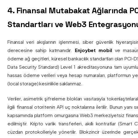
4. Finansal Mutabakat Ağlarında P
Standartları ve Web3 Entegrasyon
Finansal veri akışlarının işlenmesi, siber güvenlik hiyerarşi
derecesine sahip katmanıdır.
Enjoybet mobil
ve masaüstü
ödeme ağ geçitleri, küresel bankacılık standartları olan PCI-
Data Security Standard) Level 1 akreditasyonuna tam uyumlulukla
hassas ödeme verileri veya hesap numaraları, platformun ye
(local storage) kesinlikle saklanmaz.
Veriler, asimetrik şifreleme blokları vasıtasıyla tokenlaştırıl
ilgili finansal otoritenin API uç noktalarına iletilir. Bunun yanı
kapsamında platform omurgasına Web3 merkeziyetsiz finans
edilmiştir. Kripto varlık transferleri, akıllı kontratlar (Smar
cüzdan protokolleriyle yönetilir. Blokzincir üzerinde gerçe