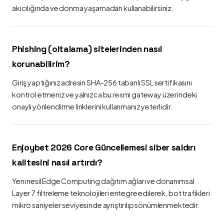
akıcılığında ve donma yaşamadan kullanabilirsiniz.
Phishing (oltalama) sitelerinden nasıl
korunabilirim?
Giriş yaptığınız adresin SHA-256 tabanlı SSL sertifikasını
kontrol etmeniz ve yalnızca bu resmi gateway üzerindeki
onaylı yönlendirme linklerini kullanmanız yeterlidir.
Enjoybet 2026 Core Güncellemesi siber saldırı
kalitesini nasıl artırdı?
Yeni nesil Edge Computing dağıtım ağları ve donanımsal
Layer 7 filtreleme teknolojileri entegre edilerek, bot trafikleri
mikro saniyeler seviyesinde ayrıştırılıp sönümlenmektedir.