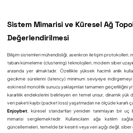
Sistem Mimarisi ve Küresel Ağ Topolo
Değerlendirilmesi
Bilişim sistemleri mühendisliği, asenkron iletişim protokolleri, 
tabanı kümeleme (clustering) teknolojileri, modern siber uzay
arasında yer almaktadır. Özellikle yüksek hacimli anlık kulla
gecikme sürelerini (latency) minimum seviyeye indirgemey
eski nesil monolitik sunucu yaklaşımları tamamen geçerliliğini yitir
kararlılık endekslerini belirleyen en temel unsur, dinamik yük
veri paketi kaybı (packet loss) yaşatmadan ne ölçüde kararlı ça
Enjoybet
, küresel standartları yeniden tanımlayan bir uç
mimarisi sergilemektedir. Kullanıcıların ağa katılım sağla
güncellemeleri, temelde bir kesinti veya veri açığı değil, siber 