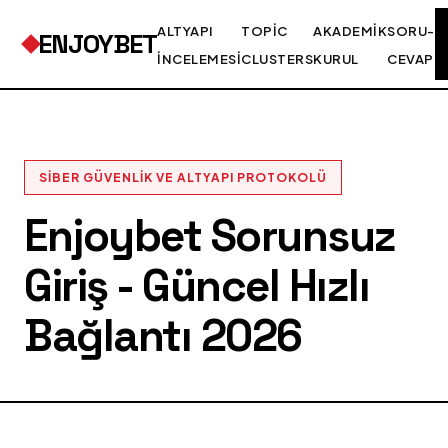
ALTYAPI
TOPIC
AKADEMIK
SORU-
ENJOYBET
İNCELEMESI
CLUSTERS
KURUL
CEVAP
SIBER GÜVENLIK VE ALTYAPI PROTOKOLÜ
Enjoybet Sorunsuz
Giriş - Güncel Hızlı
Bağlantı 2026