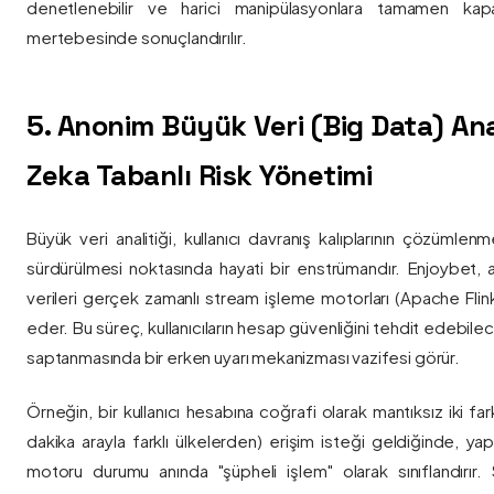
denetlenebilir ve harici manipülasyonlara tamamen kapa
mertebesinde sonuçlandırılır.
5. Anonim Büyük Veri (Big Data) Ana
Zeka Tabanlı Risk Yönetimi
Büyük veri analitiği, kullanıcı davranış kalıplarının çözümlenm
sürdürülmesi noktasında hayati bir enstrümandır. Enjoybet,
verileri gerçek zamanlı stream işleme motorları (Apache Flink /
eder. Bu süreç, kullanıcıların hesap güvenliğini tehdit edebile
saptanmasında bir erken uyarı mekanizması vazifesi görür.
Örneğin, bir kullanıcı hesabına coğrafi olarak mantıksız iki fa
dakika arayla farklı ülkelerden) erişim isteği geldiğinde, yap
motoru durumu anında "şüpheli işlem" olarak sınıflandırır. Si