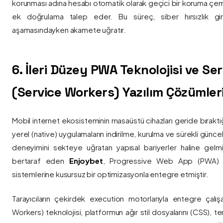
korunması adına hesabı otomatik olarak geçici bir koruma çemb
ek doğrulama talep eder. Bu süreç, siber hırsızlık gir
aşamasındayken akamete uğratır.
6. İleri Düzey PWA Teknolojisi ve Serv
(Service Workers) Yazılım Çözümler
Mobil internet ekosisteminin masaüstü cihazları geride bırak
yerel (native) uygulamaların indirilme, kurulma ve sürekli günce
deneyimini sekteye uğratan yapısal bariyerler haline gelm
bertaraf eden
Enjoybet
, Progressive Web App (PWA) mim
sistemlerine kusursuz bir optimizasyonla entegre etmiştir.
Tarayıcıların çekirdek execution motorlarıyla entegre çalışa
Workers) teknolojisi, platformun ağır stil dosyalarını (CSS), t