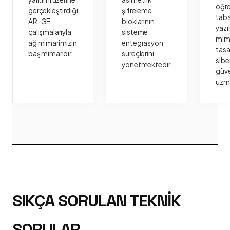
öğr
gerçekleştirdiği
şifreleme
taba
AR-GE
bloklarının
yazı
çalışmalarıyla
sisteme
mima
ağ mimarimizin
entegrasyon
tasa
baş mimarıdır.
süreçlerini
sibe
yönetmektedir.
güve
uzm
SIKÇA SORULAN TEKNIK
SORULAR