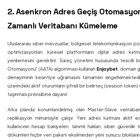
2. Asenkron Adres Geçiş Otomasyo
Zamanlı Veritabanı Kümeleme
Uluslararası siber mevzuatlar, bölgesel telekomünikasyon poli
optimizasyonları, küresel platformların dijital adres katmanl
yenilemesini gerektirir. Süreç yönetimi hususunda tescilli
Otomasyonu" (AATA) algoritması kullanan
Enjoybet
, domain g
deneyiminin kesintiye uğramasını tamamen engellemekted
üzerindeki aktif oturumların şifreli bir belirteç (session token)
taşınması prensibine dayanır.
Arka planda konumlandırılmış olan Master-Slave veritaban
replikasyon mimarisiyle çalışır. Yeni adres katmanı aktif edi
kullanıcının hesap bakiyeleri, tanımlı hakları, siber güvenlik
dökümleri hiçbir veri paketi eksilmeden yeni sunucu blokların