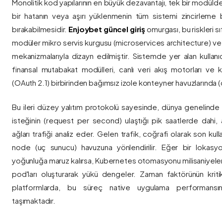
Monolitik kod yapılarının en büyük dezavantajı, tek bir modül
bir hatanın veya aşırı yüklenmenin tüm sistemi zincirleme 
bırakabilmesidir.
Enjoybet güncel giriş
omurgası, bu riskleri 
modüler mikro servis kurgusu (microservices architecture) 
mekanizmalarıyla dizayn edilmiştir. Sistemde yer alan kullanıcı
finansal mutabakat modülleri, canlı veri akış motorları ve k
(OAuth 2.1) birbirinden bağımsız izole konteyner havuzlarında (co
Bu ileri düzey yalıtım protokolü sayesinde, dünya genelinde a
isteğinin (request per second) ulaştığı pik saatlerde dahi, 
ağları trafiği analiz eder. Gelen trafik, coğrafi olarak son ku
node (uç sunucu) havuzuna yönlendirilir. Eğer bir lokasy
yoğunluğa maruz kalırsa, Kubernetes otomasyonu milisaniyeler
pod'ları oluşturarak yükü dengeler. Zaman faktörünün kriti
platformlarda, bu süreç native uygulama performansını
taşımaktadır.