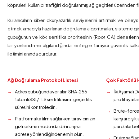
köprüleri, kullanıcı trafiğini doğrulanmış ağ geçitleri üzerinden fi
Kullanıcıların siber okuryazarlık seviyelerini artırmak ve bireys
etmek amacıyla hazırlanan doğrulama algoritmaları, sisteme gir
çubuğunun ve kök sertifika otoritesinin (Root CA) denetlenmes
bir yönlendirme algılandığında, entegre tarayıcı güvenlik kalk
iletimini anında durdurur.
Ağ Doğrulama Protokol Listesi
Çok Faktörlü 
Adres çubuğunda yer alan SHA-256
İki Aşamalı 
tabanlı SSL/TLS sertifikasının geçerlilik
profil ayarla
süresini kontrol edin.
Brute-force 
Platforma katılım sağlarken tarayıcınızın
karşı ardışı
gizli sekme modunda dahi orijinal
parolalar bel
adrese yönlendiğinden emin olun.
Erişim sağlad