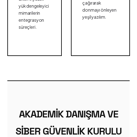
çağırarak
yük dengeleyici
donmayı önleyen
mimarilerin
yeşil yazılım.
entegrasyon
süreçleri.
AKADEMIK DANIŞMA VE
SIBER GÜVENLIK KURULU