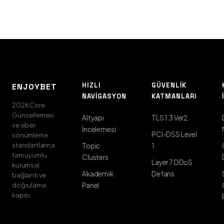
HIZLI
GÜVENLIK
ENJOYBET
NAVIGASYON
KATMANLARI
2026 Core
Güncellemesi
Altyapı
TLS 1.3 Ver2
ve siber
İncelemesi
PCI-DSS Level
sönümleme
standartlarına
Topic
1
tam uyumlu
Clusters
Layer 7 DDoS
kurumsal
Akademik
Defans
bağlantı ve
doğrulama
Panel
kapısı.