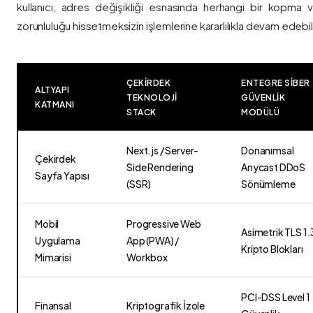
kullanıcı, adres değişikliği esnasında herhangi bir kopma
zorunluluğu hissetmeksizin işlemlerine kararlılıkla devam edebili
ÇEKIRDEK
ENTEGRE SIBER
ALTYAPI
TEKNOLOJI
GÜVENLIK
KATMANI
STACK
MODÜLÜ
Next.js / Server-
Donanımsal
Çekirdek
Side Rendering
Anycast DDoS
Sayfa Yapısı
(SSR)
Sönümleme
Mobil
Progressive Web
Asimetrik TLS 1.
Uygulama
App (PWA) /
Kripto Blokları
Mimarisi
Workbox
PCI-DSS Level 1
Finansal
Kriptografik İzole