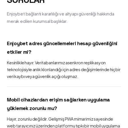
Enjoybet bağlantı kararlılığı ve altyapı güvenliği hakkında
merak edilen kurumsal başlıklar.
Enjoybet adres güncellemeleri hesap güvenliğini
etkiler mi?
Kesinlikle hayır. Veritabanlarımız asenkron replikasyon
teknolojisiyle anlık klonlandığı için adres değişimlerinde hiçbir
veri kaybı veya güvenlik açığı oluşmaz.
Mobil cihazlardan erişim sağlarken uygulama
yüklemek zorunlu mu?
Hayır, zorunlu değildir. Gelişmiş PWA mimarimiz sayesinde
web tarayıcınız üzerinden platformu tıpkı bir mobil uygulama