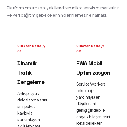
Platform omurgasını şekillendiren mikro servis mimarilerinin
ve veri dağıtım şebekelerinin derinlemesine haritası.
Cluster Node //
Cluster Node //
01
02
Dinamik
PWA Mobil
Trafik
Optimizasyon
Dengeleme
Service Workers
teknolojisi
Anlık pik yük
yardımıyla en
dalgalanmalarını
düşük bant
sıfır paket
genişliğinde bile
kaybıyla
arayüz bileşenlerini
sönümleyen
lokal bellekten
akıllı Anycast