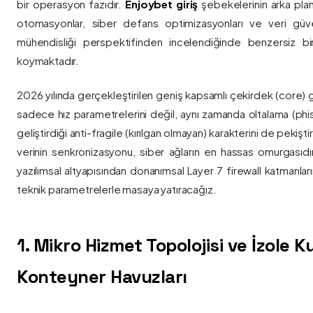
bir operasyon fazıdır.
Enjoybet giriş
şebekelerinin arka pla
otomasyonlar, siber defans optimizasyonları ve veri güvenl
mühendisliği perspektifinden incelendiğinde benzersiz bi
koymaktadır.
2026 yılında gerçekleştirilen geniş kapsamlı çekirdek (core) 
sadece hız parametrelerini değil, aynı zamanda oltalama (phis
geliştirdiği anti-fragile (kırılgan olmayan) karakterini de pekişti
verinin senkronizasyonu, siber ağların en hassas omurgasıdı
yazılımsal altyapısından donanımsal Layer 7 firewall katmanla
teknik parametrelerle masaya yatıracağız.
1. Mikro Hizmet Topolojisi ve İzole 
Konteyner Havuzları