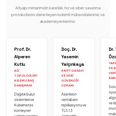
Altyapı mimarimizin kararlılık, hız ve siber savunma
protokollerini denetleyen kıdemli mühendislerimiz ve
akademisyenlerimiz.
Prof. Dr.
Doç. Dr.
Dr.
Alperen
Yasemin
Öz
Kutlu
Yalçınkaya
YAP
VE 
AĞ
KRIPTOGRAFI
VER
TOPOLOJILERI
VE VERI
ANA
KIDEMLI BAŞ
GÜVENLIĞI
DANIŞMANI
UZMANI
Sor
oyu
Dağıtık bulut
Asenkron
algo
sistemleri ve
veritabanı
ve ri
Kubernetes
replikasyonu ve
moto
konteyner
TLS 1.3
mak
yalıtımı üzerine
asimetrik