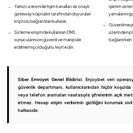
Yalnızca resmi iletişim kanalları ve onaylı
işletim siste
gateway köprüleri tarafından duyurulan
yamalarını g
kriptolu bağlantıları kullanın.
Güvenilmeyen
Sisteme erişimde kullanılan DNS
üzerinden p
sunucularınızın güvenli ve manipüle
bağlanırken 
edilmemiş olduğunu teyit edin.
Siber Emniyet Genel Bildirisi:
Enjoybet veri operasy
güvenlik departmanı, kullanıcılarından hiçbir koşuld
veya telefon aramaları vasıtasıyla şifrelerinin açık metn
etmez. Hesap erişim verilerinin gizliliğini korumak sivil 
halkasıdır.