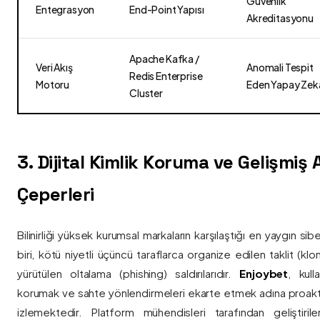
Güvenlik
Entegrasyon
End-Point Yapısı
Akreditasyonu
Apache Kafka /
Veri Akış
Anomali Tespit
Redis Enterprise
Motoru
Eden Yapay Zek
Cluster
3. Dijital Kimlik Koruma ve Gelişmiş
Çeperleri
Bilinirliği yüksek kurumsal markaların karşılaştığı en yaygın si
biri, kötü niyetli üçüncü taraflarca organize edilen taklit (kl
yürütülen oltalama (phishing) saldırılarıdır.
Enjoybet
, kulla
korumak ve sahte yönlendirmeleri ekarte etmek adına proaktif 
izlemektedir. Platform mühendisleri tarafından geliştiri