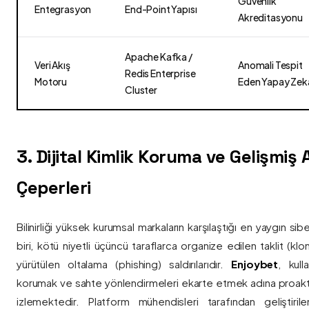
Güvenlik
Entegrasyon
End-Point Yapısı
Akreditasyonu
Apache Kafka /
Veri Akış
Anomali Tespit
Redis Enterprise
Motoru
Eden Yapay Zek
Cluster
3. Dijital Kimlik Koruma ve Gelişmiş
Çeperleri
Bilinirliği yüksek kurumsal markaların karşılaştığı en yaygın si
biri, kötü niyetli üçüncü taraflarca organize edilen taklit (kl
yürütülen oltalama (phishing) saldırılarıdır.
Enjoybet
, kulla
korumak ve sahte yönlendirmeleri ekarte etmek adına proaktif 
izlemektedir. Platform mühendisleri tarafından geliştiri