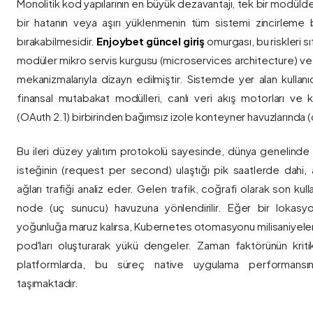
Monolitik kod yapılarının en büyük dezavantajı, tek bir modül
bir hatanın veya aşırı yüklenmenin tüm sistemi zincirleme 
bırakabilmesidir.
Enjoybet güncel giriş
omurgası, bu riskleri 
modüler mikro servis kurgusu (microservices architecture) 
mekanizmalarıyla dizayn edilmiştir. Sistemde yer alan kullanıcı
finansal mutabakat modülleri, canlı veri akış motorları ve k
(OAuth 2.1) birbirinden bağımsız izole konteyner havuzlarında (co
Bu ileri düzey yalıtım protokolü sayesinde, dünya genelinde a
isteğinin (request per second) ulaştığı pik saatlerde dahi, 
ağları trafiği analiz eder. Gelen trafik, coğrafi olarak son ku
node (uç sunucu) havuzuna yönlendirilir. Eğer bir lokasy
yoğunluğa maruz kalırsa, Kubernetes otomasyonu milisaniyeler
pod'ları oluşturarak yükü dengeler. Zaman faktörünün kriti
platformlarda, bu süreç native uygulama performansını
taşımaktadır.