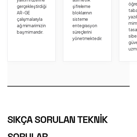
öğr
gerçekleştirdiği
şifreleme
taba
AR-GE
bloklarının
yazı
çalışmalarıyla
sisteme
mima
ağ mimarimizin
entegrasyon
tasa
baş mimarıdır.
süreçlerini
sibe
yönetmektedir.
güve
uzm
SIKÇA SORULAN TEKNIK
SORULAR