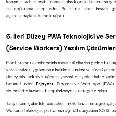
korunması adına hesabı otomatik olarak geçici bir koruma çemb
ek doğrulama talep eder. Bu süreç, siber hırsızlık gir
aşamasındayken akamete uğratır.
6. İleri Düzey PWA Teknolojisi ve Serv
(Service Workers) Yazılım Çözümler
Mobil internet ekosisteminin masaüstü cihazları geride bırak
yerel (native) uygulamaların indirilme, kurulma ve sürekli günce
deneyimini sekteye uğratan yapısal bariyerler haline gelm
bertaraf eden
Enjoybet
, Progressive Web App (PWA) mim
sistemlerine kusursuz bir optimizasyonla entegre etmiştir.
Tarayıcıların çekirdek execution motorlarıyla entegre çalışa
Workers) teknolojisi, platformun ağır stil dosyalarını (CSS), t