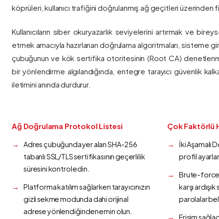
köprüleri, kullanıcı trafiğini doğrulanmış ağ geçitleri üzerinden fi
Kullanıcıların siber okuryazarlık seviyelerini artırmak ve bireys
etmek amacıyla hazırlanan doğrulama algoritmaları, sisteme gir
çubuğunun ve kök sertifika otoritesinin (Root CA) denetlenmes
bir yönlendirme algılandığında, entegre tarayıcı güvenlik kalk
iletimini anında durdurur.
Ağ Doğrulama Protokol Listesi
Çok Faktörlü 
Adres çubuğunda yer alan SHA-256
İki Aşamalı 
tabanlı SSL/TLS sertifikasının geçerlilik
profil ayarla
süresini kontrol edin.
Brute-force 
Platforma katılım sağlarken tarayıcınızın
karşı ardışı
gizli sekme modunda dahi orijinal
parolalar bel
adrese yönlendiğinden emin olun.
Erişim sağlad