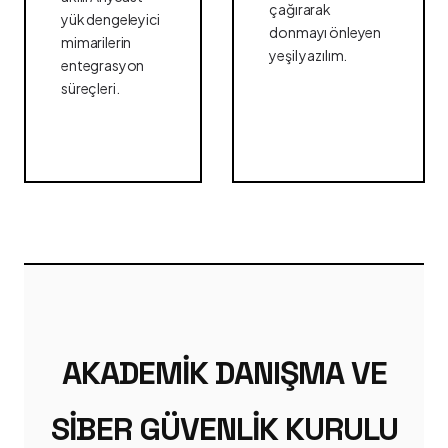
çağırarak
yük dengeleyici
donmayı önleyen
mimarilerin
yeşil yazılım.
entegrasyon
süreçleri.
AKADEMIK DANIŞMA VE
SIBER GÜVENLIK KURULU