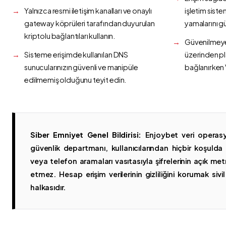
Yalnızca resmi iletişim kanalları ve onaylı
işletim siste
gateway köprüleri tarafından duyurulan
yamalarını g
kriptolu bağlantıları kullanın.
Güvenilmeyen
Sisteme erişimde kullanılan DNS
üzerinden p
sunucularınızın güvenli ve manipüle
bağlanırken 
edilmemiş olduğunu teyit edin.
Siber Emniyet Genel Bildirisi:
Enjoybet veri operasy
güvenlik departmanı, kullanıcılarından hiçbir koşuld
veya telefon aramaları vasıtasıyla şifrelerinin açık metn
etmez. Hesap erişim verilerinin gizliliğini korumak sivil 
halkasıdır.