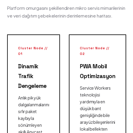
Platform omurgasını şekillendiren mikro servis mimarilerinin
ve veri dağıtım şebekelerinin derinlemesine haritası.
Cluster Node //
Cluster Node //
01
02
Dinamik
PWA Mobil
Trafik
Optimizasyon
Dengeleme
Service Workers
teknolojisi
Anlık pik yük
yardımıyla en
dalgalanmalarını
düşük bant
sıfır paket
genişliğinde bile
kaybıyla
arayüz bileşenlerini
sönümleyen
lokal bellekten
akıllı Anycast