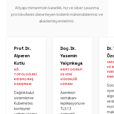
Altyapı mimarimizin kararlılık, hız ve siber savunma
protokollerini denetleyen kıdemli mühendislerimiz ve
akademisyenlerimiz.
Prof. Dr.
Doç. Dr.
Dr.
Alperen
Yasemin
Öz
Kutlu
Yalçınkaya
YAP
VE 
AĞ
KRIPTOGRAFI
VER
TOPOLOJILERI
VE VERI
ANA
KIDEMLI BAŞ
GÜVENLIĞI
DANIŞMANI
UZMANI
Sor
oyu
Dağıtık bulut
Asenkron
algo
sistemleri ve
veritabanı
ve ri
Kubernetes
replikasyonu ve
moto
konteyner
TLS 1.3
mak
yalıtımı üzerine
asimetrik