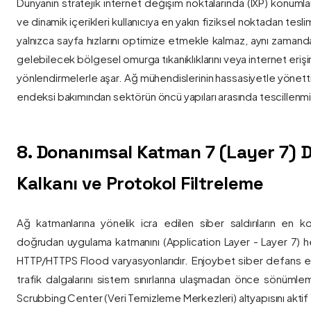
Dünyanın stratejik internet değişim noktalarında (IXP) konumlan
ve dinamik içerikleri kullanıcıya en yakın fiziksel noktadan tesl
yalnızca sayfa hızlarını optimize etmekle kalmaz, aynı zama
gelebilecek bölgesel omurga tıkanıklıklarını veya internet eriş
yönlendirmelerle aşar. Ağ mühendislerinin hassasiyetle yönettiği
endeksi bakımından sektörün öncü yapıları arasında tescillenmiş
8. Donanımsal Katman 7 (Layer 7)
Kalkanı ve Protokol Filtreleme
Ağ katmanlarına yönelik icra edilen siber saldırıların en ko
doğrudan uygulama katmanını (Application Layer - Layer 7) h
HTTP/HTTPS Flood varyasyonlarıdır. Enjoybet siber defans ekip
trafik dalgalarını sistem sınırlarına ulaşmadan önce sönüml
Scrubbing Center (Veri Temizleme Merkezleri) altyapısını aktif