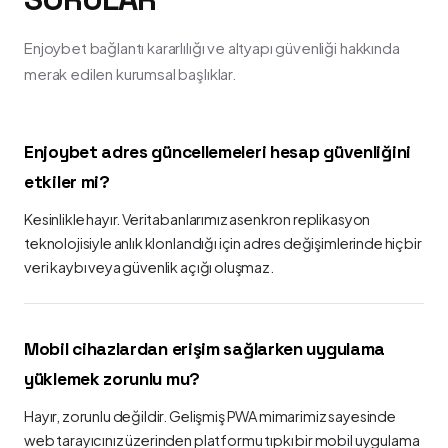
Enjoybet bağlantı kararlılığı ve altyapı güvenliği hakkında
merak edilen kurumsal başlıklar.
Enjoybet adres güncellemeleri hesap güvenliğini
etkiler mi?
Kesinlikle hayır. Veritabanlarımız asenkron replikasyon
teknolojisiyle anlık klonlandığı için adres değişimlerinde hiçbir
veri kaybı veya güvenlik açığı oluşmaz.
Mobil cihazlardan erişim sağlarken uygulama
yüklemek zorunlu mu?
Hayır, zorunlu değildir. Gelişmiş PWA mimarimiz sayesinde
web tarayıcınız üzerinden platformu tıpkı bir mobil uygulama