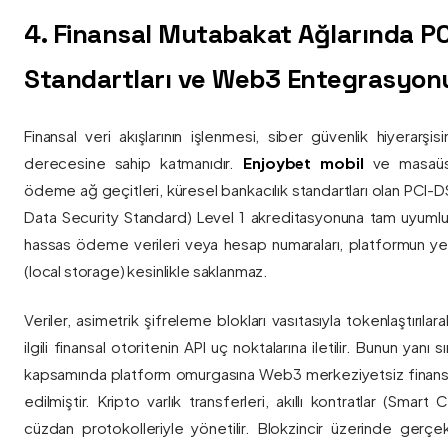
4. Finansal Mutabakat Ağlarında P
Standartları ve Web3 Entegrasyon
Finansal veri akışlarının işlenmesi, siber güvenlik hiyerarşi
derecesine sahip katmanıdır.
Enjoybet mobil
ve masaüstü
ödeme ağ geçitleri, küresel bankacılık standartları olan PCI-
Data Security Standard) Level 1 akreditasyonuna tam uyumlulukla
hassas ödeme verileri veya hesap numaraları, platformun ye
(local storage) kesinlikle saklanmaz.
Veriler, asimetrik şifreleme blokları vasıtasıyla tokenlaştırıl
ilgili finansal otoritenin API uç noktalarına iletilir. Bunun yanı
kapsamında platform omurgasına Web3 merkeziyetsiz finans
edilmiştir. Kripto varlık transferleri, akıllı kontratlar (Smar
cüzdan protokolleriyle yönetilir. Blokzincir üzerinde gerçe