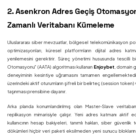
2. Asenkron Adres Geçiş Otomasyo
Zamanlı Veritabanı Kümeleme
Uluslararası siber mevzuatlar, bölgesel telekomünikasyon poli
optimizasyonları, küresel platformların dijital adres katmanl
yenilemesini gerektirir. Süreç yönetimi hususunda tescilli
Otomasyonu" (AATA) algoritması kullanan
Enjoybet
, domain g
deneyiminin kesintiye uğramasını tamamen engellemekted
üzerindeki aktif oturumların şifreli bir belirteç (session token)
taşınması prensibine dayanır.
Arka planda konumlandırılmış olan Master-Slave veritaban
replikasyon mimarisiyle çalışır. Yeni adres katmanı aktif edi
kullanıcının hesap bakiyeleri, tanımlı hakları, siber güvenlik
dökümleri hiçbir veri paketi eksilmeden yeni sunucu blokların