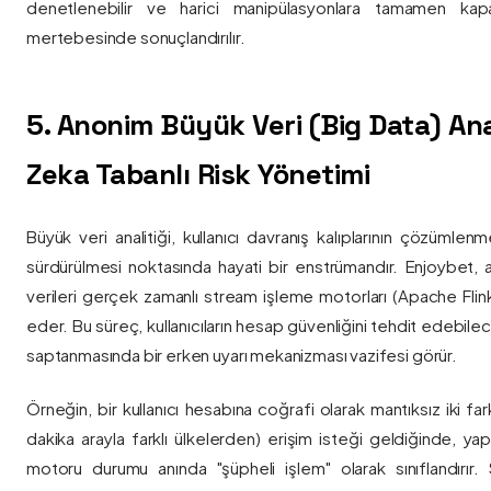
denetlenebilir ve harici manipülasyonlara tamamen kapa
mertebesinde sonuçlandırılır.
5. Anonim Büyük Veri (Big Data) Ana
Zeka Tabanlı Risk Yönetimi
Büyük veri analitiği, kullanıcı davranış kalıplarının çözümlenm
sürdürülmesi noktasında hayati bir enstrümandır. Enjoybet,
verileri gerçek zamanlı stream işleme motorları (Apache Flink /
eder. Bu süreç, kullanıcıların hesap güvenliğini tehdit edebile
saptanmasında bir erken uyarı mekanizması vazifesi görür.
Örneğin, bir kullanıcı hesabına coğrafi olarak mantıksız iki fa
dakika arayla farklı ülkelerden) erişim isteği geldiğinde, yap
motoru durumu anında "şüpheli işlem" olarak sınıflandırır. Si