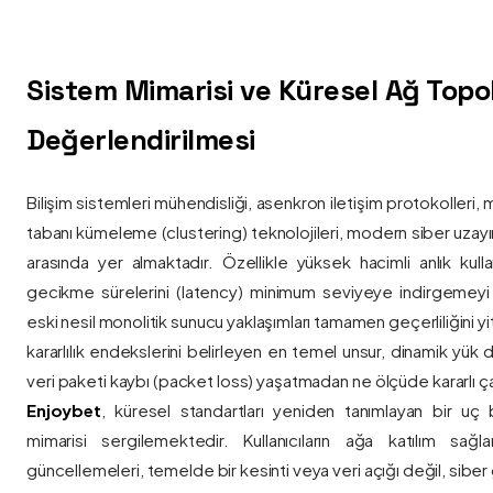
Sistem Mimarisi ve Küresel Ağ Topolo
Değerlendirilmesi
Bilişim sistemleri mühendisliği, asenkron iletişim protokolleri, 
tabanı kümeleme (clustering) teknolojileri, modern siber uzay
arasında yer almaktadır. Özellikle yüksek hacimli anlık kulla
gecikme sürelerini (latency) minimum seviyeye indirgemey
eski nesil monolitik sunucu yaklaşımları tamamen geçerliliğini yitir
kararlılık endekslerini belirleyen en temel unsur, dinamik yük
veri paketi kaybı (packet loss) yaşatmadan ne ölçüde kararlı ça
Enjoybet
, küresel standartları yeniden tanımlayan bir uç
mimarisi sergilemektedir. Kullanıcıların ağa katılım sağla
güncellemeleri, temelde bir kesinti veya veri açığı değil, siber 