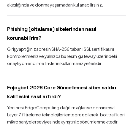
akıcılığında ve donma yaşamadan kullanabilirsiniz.
Phishing (oltalama) sitelerinden nasıl
korunabilirim?
Giriş yaptığınız adresin SHA-256 tabanlı SSL sertifikasını
kontrol etmeniz ve yalnızca bu resmi gateway üzerindeki
onaylı yönlendirme linklerini kullanmanız yeterlidir.
Enjoybet 2026 Core Güncellemesi siber saldırı
kalitesini nasıl artırdı?
Yeni nesil Edge Computing dağıtım ağları ve donanımsal
Layer 7 filtreleme teknolojileri entegre edilerek, bot trafikleri
mikro saniyeler seviyesinde ayrıştırılıp sönümlenmektedir.