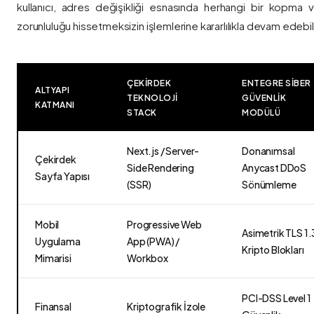
kullanıcı, adres değişikliği esnasında herhangi bir kopma
zorunluluğu hissetmeksizin işlemlerine kararlılıkla devam edebili
ÇEKIRDEK
ENTEGRE SIBER
ALTYAPI
TEKNOLOJI
GÜVENLIK
KATMANI
STACK
MODÜLÜ
Next.js / Server-
Donanımsal
Çekirdek
Side Rendering
Anycast DDoS
Sayfa Yapısı
(SSR)
Sönümleme
Mobil
Progressive Web
Asimetrik TLS 1.
Uygulama
App (PWA) /
Kripto Blokları
Mimarisi
Workbox
PCI-DSS Level 1
Finansal
Kriptografik İzole