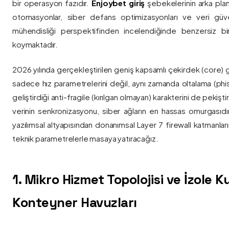
bir operasyon fazıdır.
Enjoybet giriş
şebekelerinin arka pla
otomasyonlar, siber defans optimizasyonları ve veri güvenl
mühendisliği perspektifinden incelendiğinde benzersiz bi
koymaktadır.
2026 yılında gerçekleştirilen geniş kapsamlı çekirdek (core) 
sadece hız parametrelerini değil, aynı zamanda oltalama (phis
geliştirdiği anti-fragile (kırılgan olmayan) karakterini de pekişti
verinin senkronizasyonu, siber ağların en hassas omurgasıdı
yazılımsal altyapısından donanımsal Layer 7 firewall katmanla
teknik parametrelerle masaya yatıracağız.
1. Mikro Hizmet Topolojisi ve İzole 
Konteyner Havuzları