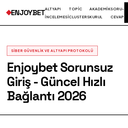
ALTYAPI
TOPIC
AKADEMIK
SORU-
ENJOYBET
İNCELEMESI
CLUSTERS
KURUL
CEVAP
SIBER GÜVENLIK VE ALTYAPI PROTOKOLÜ
Enjoybet Sorunsuz
Giriş - Güncel Hızlı
Bağlantı 2026