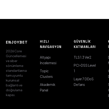
HIZLI
GÜVENLIK
ENJOYBET
NAVIGASYON
KATMANLARI
2026 Core
Güncellemesi
Altyapı
TLS 1.3 Ver2
ve siber
İncelemesi
PCI-DSS Level
sönümleme
standartlarına
Topic
1
tam uyumlu
Clusters
Layer 7 DDoS
kurumsal
Akademik
Defans
bağlantı ve
doğrulama
Panel
kapısı.