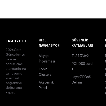
HIZLI
GÜVENLIK
ENJOYBET
NAVIGASYON
KATMANLARI
2026 Core
Güncellemesi
Altyapı
TLS 1.3 Ver2
ve siber
İncelemesi
PCI-DSS Level
sönümleme
standartlarına
Topic
1
tam uyumlu
Clusters
Layer 7 DDoS
kurumsal
Akademik
Defans
bağlantı ve
doğrulama
Panel
kapısı.