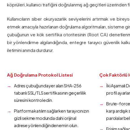
köprüleri, kullanıcı trafiğini doğrulanmış ağ geçitleri üzerinden fi
Kullanıcıların siber okuryazarlık seviyelerini artırmak ve bireys
etmek amacıyla hazırlanan doğrulama algoritmaları, sisteme gir
çubuğunun ve kök sertifika otoritesinin (Root CA) denetlenmes
bir yönlendirme algılandığında, entegre tarayıcı güvenlik kalk
iletimini anında durdurur.
Ağ Doğrulama Protokol Listesi
Çok Faktörlü 
Adres çubuğunda yer alan SHA-256
İki Aşamalı 
tabanlı SSL/TLS sertifikasının geçerlilik
profil ayarla
süresini kontrol edin.
Brute-force 
Platforma katılım sağlarken tarayıcınızın
karşı ardışı
gizli sekme modunda dahi orijinal
parolalar bel
adrese yönlendiğinden emin olun.
Erişim sağlad