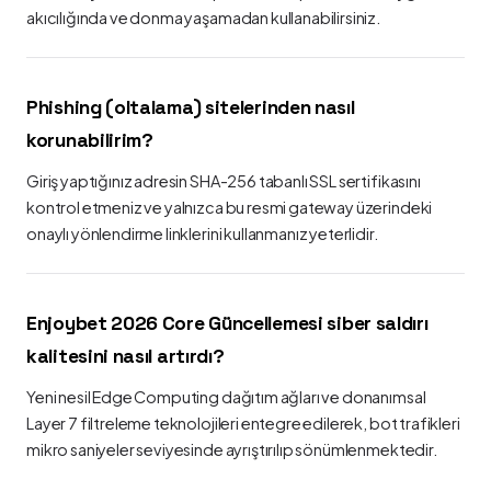
akıcılığında ve donma yaşamadan kullanabilirsiniz.
Phishing (oltalama) sitelerinden nasıl
korunabilirim?
Giriş yaptığınız adresin SHA-256 tabanlı SSL sertifikasını
kontrol etmeniz ve yalnızca bu resmi gateway üzerindeki
onaylı yönlendirme linklerini kullanmanız yeterlidir.
Enjoybet 2026 Core Güncellemesi siber saldırı
kalitesini nasıl artırdı?
Yeni nesil Edge Computing dağıtım ağları ve donanımsal
Layer 7 filtreleme teknolojileri entegre edilerek, bot trafikleri
mikro saniyeler seviyesinde ayrıştırılıp sönümlenmektedir.