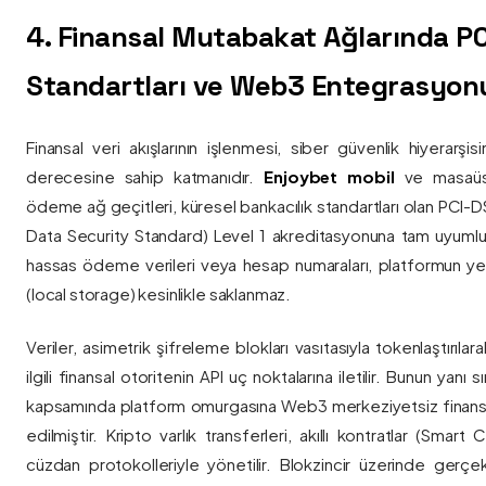
4. Finansal Mutabakat Ağlarında P
Standartları ve Web3 Entegrasyon
Finansal veri akışlarının işlenmesi, siber güvenlik hiyerarşi
derecesine sahip katmanıdır.
Enjoybet mobil
ve masaüstü
ödeme ağ geçitleri, küresel bankacılık standartları olan PCI-
Data Security Standard) Level 1 akreditasyonuna tam uyumlulukla
hassas ödeme verileri veya hesap numaraları, platformun ye
(local storage) kesinlikle saklanmaz.
Veriler, asimetrik şifreleme blokları vasıtasıyla tokenlaştırıl
ilgili finansal otoritenin API uç noktalarına iletilir. Bunun yanı
kapsamında platform omurgasına Web3 merkeziyetsiz finans
edilmiştir. Kripto varlık transferleri, akıllı kontratlar (Smar
cüzdan protokolleriyle yönetilir. Blokzincir üzerinde gerçe