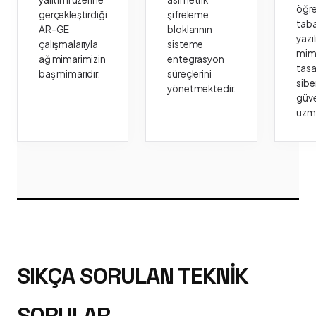
öğr
gerçekleştirdiği
şifreleme
taba
AR-GE
bloklarının
yazı
çalışmalarıyla
sisteme
mima
ağ mimarimizin
entegrasyon
tasa
baş mimarıdır.
süreçlerini
sibe
yönetmektedir.
güve
uzm
SIKÇA SORULAN TEKNIK
SORULAR