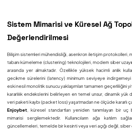
Sistem Mimarisi ve Küresel Ağ Topolo
Değerlendirilmesi
Bilişim sistemleri mühendisliği, asenkron iletişim protokolleri, 
tabanı kümeleme (clustering) teknolojileri, modern siber uzay
arasında yer almaktadır. Özellikle yüksek hacimli anlık kulla
gecikme sürelerini (latency) minimum seviyeye indirgemey
eski nesil monolitik sunucu yaklaşımları tamamen geçerliliğini yitir
kararlılık endekslerini belirleyen en temel unsur, dinamik yük
veri paketi kaybı (packet loss) yaşatmadan ne ölçüde kararlı ça
Enjoybet
, küresel standartları yeniden tanımlayan bir uç
mimarisi sergilemektedir. Kullanıcıların ağa katılım sağla
güncellemeleri, temelde bir kesinti veya veri açığı değil, siber 