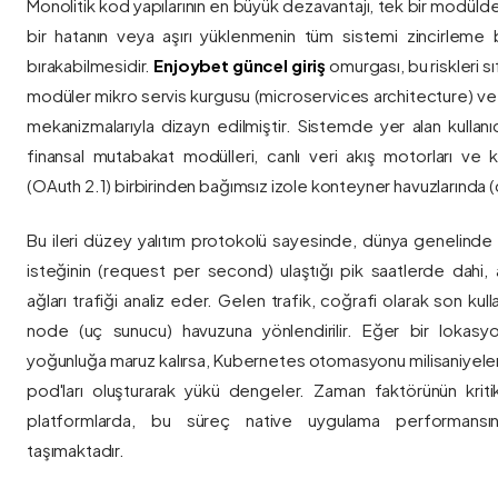
Monolitik kod yapılarının en büyük dezavantajı, tek bir modül
bir hatanın veya aşırı yüklenmenin tüm sistemi zincirleme 
bırakabilmesidir.
Enjoybet güncel giriş
omurgası, bu riskleri 
modüler mikro servis kurgusu (microservices architecture) 
mekanizmalarıyla dizayn edilmiştir. Sistemde yer alan kullanıcı
finansal mutabakat modülleri, canlı veri akış motorları ve k
(OAuth 2.1) birbirinden bağımsız izole konteyner havuzlarında (co
Bu ileri düzey yalıtım protokolü sayesinde, dünya genelinde a
isteğinin (request per second) ulaştığı pik saatlerde dahi, 
ağları trafiği analiz eder. Gelen trafik, coğrafi olarak son ku
node (uç sunucu) havuzuna yönlendirilir. Eğer bir lokasy
yoğunluğa maruz kalırsa, Kubernetes otomasyonu milisaniyeler
pod'ları oluşturarak yükü dengeler. Zaman faktörünün kriti
platformlarda, bu süreç native uygulama performansını
taşımaktadır.