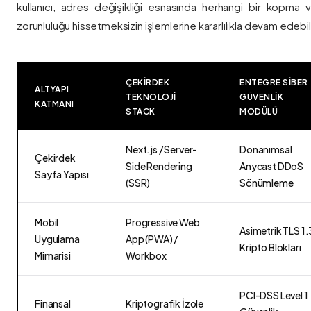
kullanıcı, adres değişikliği esnasında herhangi bir kopma
zorunluluğu hissetmeksizin işlemlerine kararlılıkla devam edebili
ÇEKIRDEK
ENTEGRE SIBER
ALTYAPI
TEKNOLOJI
GÜVENLIK
KATMANI
STACK
MODÜLÜ
Next.js / Server-
Donanımsal
Çekirdek
Side Rendering
Anycast DDoS
Sayfa Yapısı
(SSR)
Sönümleme
Mobil
Progressive Web
Asimetrik TLS 1.
Uygulama
App (PWA) /
Kripto Blokları
Mimarisi
Workbox
PCI-DSS Level 1
Finansal
Kriptografik İzole