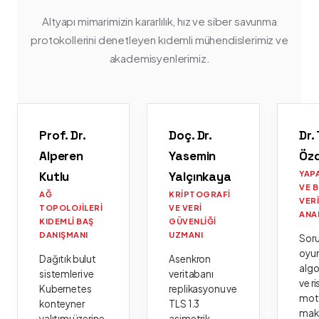
Altyapı mimarimizin kararlılık, hız ve siber savunma
protokollerini denetleyen kıdemli mühendislerimiz ve
akademisyenlerimiz.
Prof. Dr.
Doç. Dr.
Dr.
Alperen
Yasemin
Öz
Kutlu
Yalçınkaya
YAP
VE 
AĞ
KRIPTOGRAFI
VER
TOPOLOJILERI
VE VERI
ANA
KIDEMLI BAŞ
GÜVENLIĞI
DANIŞMANI
UZMANI
Sor
oyu
Dağıtık bulut
Asenkron
algo
sistemleri ve
veritabanı
ve ri
Kubernetes
replikasyonu ve
moto
konteyner
TLS 1.3
mak
yalıtımı üzerine
asimetrik