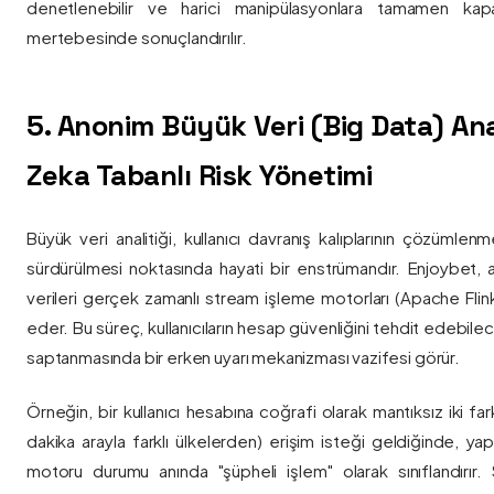
denetlenebilir ve harici manipülasyonlara tamamen kapa
mertebesinde sonuçlandırılır.
5. Anonim Büyük Veri (Big Data) Ana
Zeka Tabanlı Risk Yönetimi
Büyük veri analitiği, kullanıcı davranış kalıplarının çözümlenm
sürdürülmesi noktasında hayati bir enstrümandır. Enjoybet,
verileri gerçek zamanlı stream işleme motorları (Apache Flink /
eder. Bu süreç, kullanıcıların hesap güvenliğini tehdit edebile
saptanmasında bir erken uyarı mekanizması vazifesi görür.
Örneğin, bir kullanıcı hesabına coğrafi olarak mantıksız iki fa
dakika arayla farklı ülkelerden) erişim isteği geldiğinde, yap
motoru durumu anında "şüpheli işlem" olarak sınıflandırır. Si