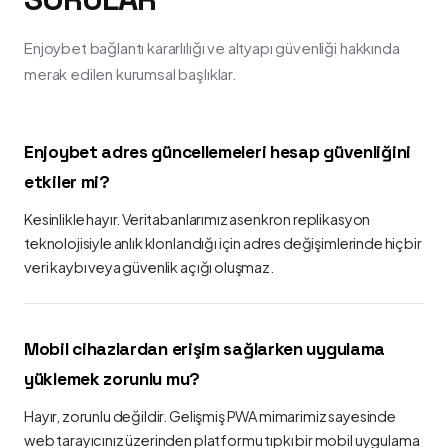
Enjoybet bağlantı kararlılığı ve altyapı güvenliği hakkında
merak edilen kurumsal başlıklar.
Enjoybet adres güncellemeleri hesap güvenliğini
etkiler mi?
Kesinlikle hayır. Veritabanlarımız asenkron replikasyon
teknolojisiyle anlık klonlandığı için adres değişimlerinde hiçbir
veri kaybı veya güvenlik açığı oluşmaz.
Mobil cihazlardan erişim sağlarken uygulama
yüklemek zorunlu mu?
Hayır, zorunlu değildir. Gelişmiş PWA mimarimiz sayesinde
web tarayıcınız üzerinden platformu tıpkı bir mobil uygulama