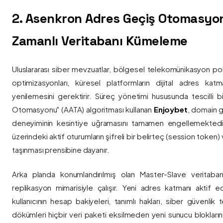
2. Asenkron Adres Geçiş Otomasyo
Zamanlı Veritabanı Kümeleme
Uluslararası siber mevzuatlar, bölgesel telekomünikasyon poli
optimizasyonları, küresel platformların dijital adres katmanl
yenilemesini gerektirir. Süreç yönetimi hususunda tescilli
Otomasyonu" (AATA) algoritması kullanan
Enjoybet
, domain g
deneyiminin kesintiye uğramasını tamamen engellemekted
üzerindeki aktif oturumların şifreli bir belirteç (session token)
taşınması prensibine dayanır.
Arka planda konumlandırılmış olan Master-Slave veritaban
replikasyon mimarisiyle çalışır. Yeni adres katmanı aktif edi
kullanıcının hesap bakiyeleri, tanımlı hakları, siber güvenlik
dökümleri hiçbir veri paketi eksilmeden yeni sunucu blokların