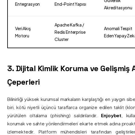
Güvenlik
Entegrasyon
End-Point Yapısı
Akreditasyonu
Apache Kafka /
Veri Akış
Anomali Tespit
Redis Enterprise
Motoru
Eden Yapay Zek
Cluster
3. Dijital Kimlik Koruma ve Gelişmiş
Çeperleri
Bilinirliği yüksek kurumsal markaların karşılaştığı en yaygın si
biri, kötü niyetli üçüncü taraflarca organize edilen taklit (kl
yürütülen oltalama (phishing) saldırılarıdır.
Enjoybet
, kulla
korumak ve sahte yönlendirmeleri ekarte etmek adına proaktif 
izlemektedir. Platform mühendisleri tarafından geliştiri