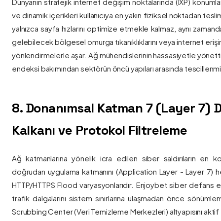
Dünyanın stratejik internet değişim noktalarında (IXP) konumlan
ve dinamik içerikleri kullanıcıya en yakın fiziksel noktadan tesl
yalnızca sayfa hızlarını optimize etmekle kalmaz, aynı zama
gelebilecek bölgesel omurga tıkanıklıklarını veya internet eriş
yönlendirmelerle aşar. Ağ mühendislerinin hassasiyetle yönettiği
endeksi bakımından sektörün öncü yapıları arasında tescillenmiş
8. Donanımsal Katman 7 (Layer 7)
Kalkanı ve Protokol Filtreleme
Ağ katmanlarına yönelik icra edilen siber saldırıların en ko
doğrudan uygulama katmanını (Application Layer - Layer 7) h
HTTP/HTTPS Flood varyasyonlarıdır. Enjoybet siber defans ekip
trafik dalgalarını sistem sınırlarına ulaşmadan önce sönüml
Scrubbing Center (Veri Temizleme Merkezleri) altyapısını aktif