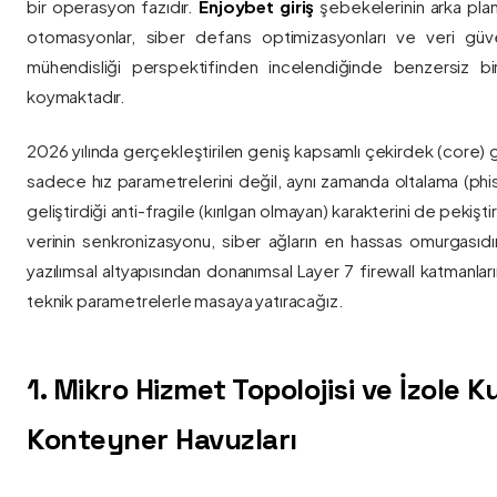
bir operasyon fazıdır.
Enjoybet giriş
şebekelerinin arka pla
otomasyonlar, siber defans optimizasyonları ve veri güvenl
mühendisliği perspektifinden incelendiğinde benzersiz bi
koymaktadır.
2026 yılında gerçekleştirilen geniş kapsamlı çekirdek (core) 
sadece hız parametrelerini değil, aynı zamanda oltalama (phis
geliştirdiği anti-fragile (kırılgan olmayan) karakterini de pekişti
verinin senkronizasyonu, siber ağların en hassas omurgasıdı
yazılımsal altyapısından donanımsal Layer 7 firewall katmanla
teknik parametrelerle masaya yatıracağız.
1. Mikro Hizmet Topolojisi ve İzole 
Konteyner Havuzları