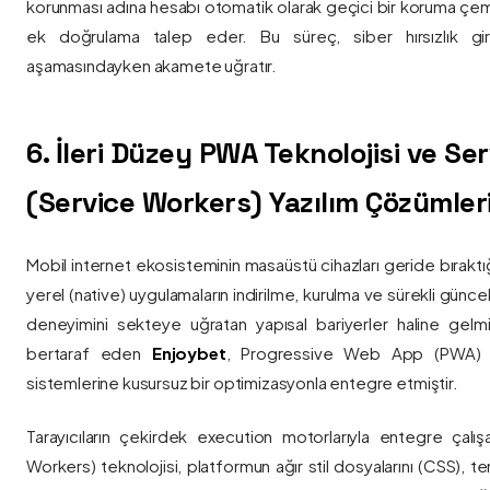
korunması adına hesabı otomatik olarak geçici bir koruma çemb
ek doğrulama talep eder. Bu süreç, siber hırsızlık gir
aşamasındayken akamete uğratır.
6. İleri Düzey PWA Teknolojisi ve Serv
(Service Workers) Yazılım Çözümler
Mobil internet ekosisteminin masaüstü cihazları geride bırak
yerel (native) uygulamaların indirilme, kurulma ve sürekli günce
deneyimini sekteye uğratan yapısal bariyerler haline gelm
bertaraf eden
Enjoybet
, Progressive Web App (PWA) mim
sistemlerine kusursuz bir optimizasyonla entegre etmiştir.
Tarayıcıların çekirdek execution motorlarıyla entegre çalışa
Workers) teknolojisi, platformun ağır stil dosyalarını (CSS), t