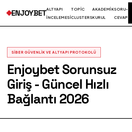
ALTYAPI
TOPIC
AKADEMIK
SORU-
ENJOYBET
İNCELEMESI
CLUSTERS
KURUL
CEVAP
SIBER GÜVENLIK VE ALTYAPI PROTOKOLÜ
Enjoybet Sorunsuz
Giriş - Güncel Hızlı
Bağlantı 2026