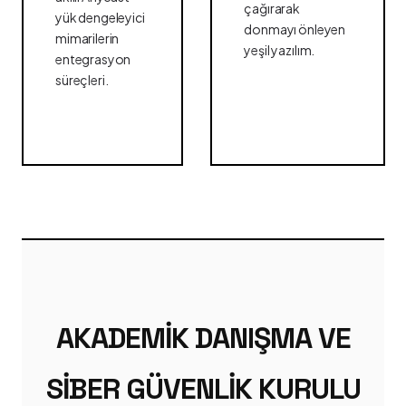
çağırarak
yük dengeleyici
donmayı önleyen
mimarilerin
yeşil yazılım.
entegrasyon
süreçleri.
AKADEMIK DANIŞMA VE
SIBER GÜVENLIK KURULU