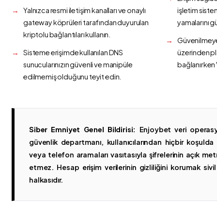
Yalnızca resmi iletişim kanalları ve onaylı
işletim siste
gateway köprüleri tarafından duyurulan
yamalarını g
kriptolu bağlantıları kullanın.
Güvenilmeyen
Sisteme erişimde kullanılan DNS
üzerinden p
sunucularınızın güvenli ve manipüle
bağlanırken 
edilmemiş olduğunu teyit edin.
Siber Emniyet Genel Bildirisi:
Enjoybet veri operasy
güvenlik departmanı, kullanıcılarından hiçbir koşuld
veya telefon aramaları vasıtasıyla şifrelerinin açık metn
etmez. Hesap erişim verilerinin gizliliğini korumak sivil 
halkasıdır.