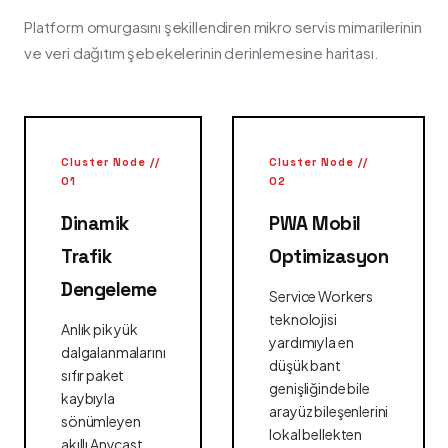
Platform omurgasını şekillendiren mikro servis mimarilerinin
ve veri dağıtım şebekelerinin derinlemesine haritası.
Cluster Node //
Cluster Node //
01
02
Dinamik
PWA Mobil
Trafik
Optimizasyon
Dengeleme
Service Workers
teknolojisi
Anlık pik yük
yardımıyla en
dalgalanmalarını
düşük bant
sıfır paket
genişliğinde bile
kaybıyla
arayüz bileşenlerini
sönümleyen
lokal bellekten
akıllı Anycast