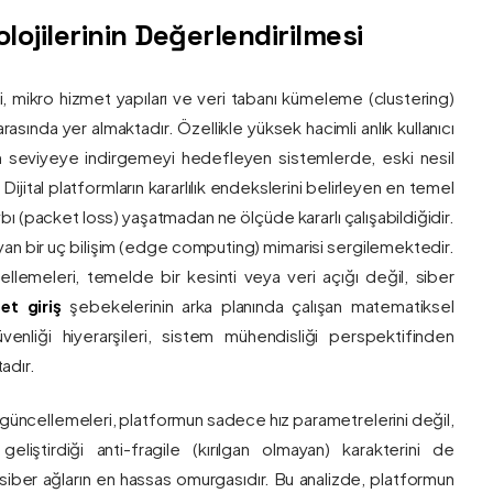
ojilerinin Değerlendirilmesi
ri, mikro hizmet yapıları ve veri tabanı kümeleme (clustering)
asında yer almaktadır. Özellikle yüksek hacimli anlık kullanıcı
um seviyeye indirgemeyi hedefleyen sistemlerde, eski nesil
 Dijital platformların kararlılık endekslerini belirleyen en temel
bı (packet loss) yaşatmadan ne ölçüde kararlı çalışabildiğidir.
ayan bir uç bilişim (edge computing) mimarisi sergilemektedir.
ncellemeleri, temelde bir kesinti veya veri açığı değil, siber
et giriş
şebekelerinin arka planında çalışan matematiksel
enliği hiyerarşileri, sistem mühendisliği perspektifinden
adır.
 güncellemeleri, platformun sadece hız parametrelerini değil,
eliştirdiği anti-fragile (kırılgan olmayan) karakterini de
, siber ağların en hassas omurgasıdır. Bu analizde, platformun