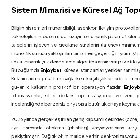
Sistem Mimarisi ve Küresel Ağ Topol
Bilişim sistemleri mühendisliği, asenkron iletişim protokolle
teknolojileri, modern siber uzayın en dinamik parametreleri ar
taleplerini işleyen ve gecikme sürelerini (latency) minim
monolitik sunucu yaklaşımları tamamen geçerliliğini yitirmiştir.
unsur, dinamik yük dengeleme algoritmalarının veri paketi kay
Bu bağlamda
Enjoybet
, küresel standartları yeniden tanıml
Kullanıcıların ağa katılım sağlarken karşılaştıkları adres gü
güvenlik kalkanının proaktif bir operasyon fazıdır.
Enjoyb
otomasyonlar, siber defans optimizasyonları ve veri güv
incelendiğinde benzersiz bir yapısal bütünlük ortaya koymakt
2026 yılında gerçekleştirilen geniş kapsamlı çekirdek (core)
aynı zamanda oltalama (phishing) varyasyonlarına karşı g
pekiştirmiştir. Dağıtık bir mimaride verinin senkronizasyonu