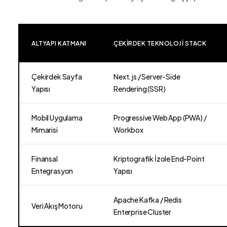
ALTYAPI KATMANI
ÇEKIRDEK TEKNOLOJI STACK
Çekirdek Sayfa
Next.js / Server-Side
Yapısı
Rendering (SSR)
Mobil Uygulama
Progressive Web App (PWA) /
Mimarisi
Workbox
Finansal
Kriptografik İzole End-Point
Entegrasyon
Yapısı
Apache Kafka / Redis
Veri Akış Motoru
Enterprise Cluster