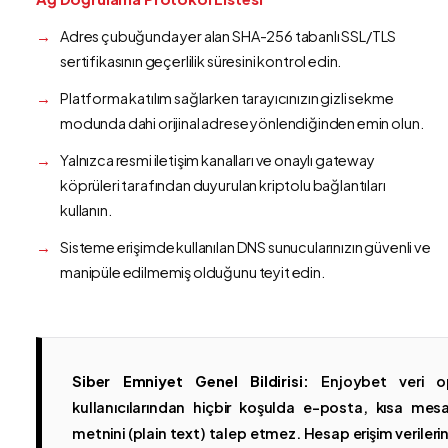
Adres çubuğunda yer alan SHA-256 tabanlı SSL/TLS
sertifikasının geçerlilik süresini kontrol edin.
Platforma katılım sağlarken tarayıcınızın gizli sekme
modunda dahi orijinal adrese yönlendiğinden emin olun.
Yalnızca resmi iletişim kanalları ve onaylı gateway
köprüleri tarafından duyurulan kriptolu bağlantıları
kullanın.
Sisteme erişimde kullanılan DNS sunucularınızın güvenli ve
manipüle edilmemiş olduğunu teyit edin.
Siber Emniyet Genel Bildirisi:
Enjoybet veri op
kullanıcılarından hiçbir koşulda e-posta, kısa mesaj
metnini (plain text) talep etmez. Hesap erişim verilerinin 