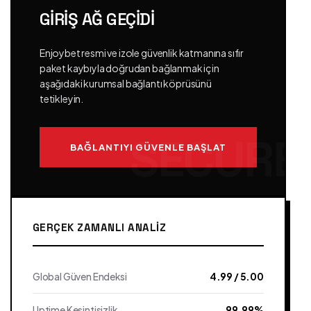
GIRIŞ AĞ GEÇIDI
Enjoybet resmi ve izole güvenlik katmanına sıfır
paket kaybıyla doğrudan bağlanmak için
aşağıdaki kurumsal bağlantı köprüsünü
tetikleyin.
BAĞLANTIYI GÜVENLE BAŞLAT
GERÇEK ZAMANLI ANALIZ
Global Güven Endeksi
4.99 / 5.00
Uptime Kesintisizlik
99.99%