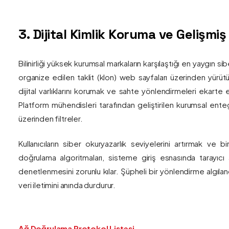
3. Dijital Kimlik Koruma ve Gelişmi
Bilinirliği yüksek kurumsal markaların karşılaştığı en yaygın si
organize edilen taklit (klon) web sayfaları üzerinden yürütül
dijital varlıklarını korumak ve sahte yönlendirmeleri ekarte 
Platform mühendisleri tarafından geliştirilen kurumsal enteg
üzerinden filtreler.
Kullanıcıların siber okuryazarlık seviyelerini artırmak ve 
doğrulama algoritmaları, sisteme giriş esnasında tarayıc
denetlenmesini zorunlu kılar. Şüpheli bir yönlendirme algıla
veri iletimini anında durdurur.
Ağ Doğrulama Protokol Listesi