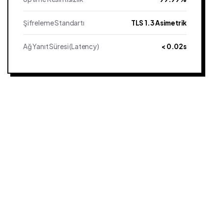
Şifreleme Standartı
TLS 1.3 Asimetrik
Ağ Yanıt Süresi (Latency)
< 0.02s