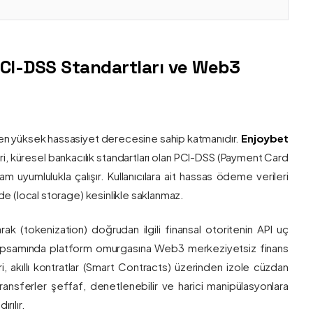
PCI-DSS Standartları ve Web3
nin en yüksek hassasiyet derecesine sahip katmanıdır.
Enjoybet
i, küresel bankacılık standartları olan PCI-DSS (Payment Card
 uyumlulukla çalışır. Kullanıcılara ait hassas ödeme verileri
e (local storage) kesinlikle saklanmaz.
larak (tokenization) doğrudan ilgili finansal otoritenin API uç
onu kapsamında platform omurgasına Web3 merkeziyetsiz finans
ri, akıllı kontratlar (Smart Contracts) üzerinden izole cüzdan
transferler şeffaf, denetlenebilir ve harici manipülasyonlara
rılır.