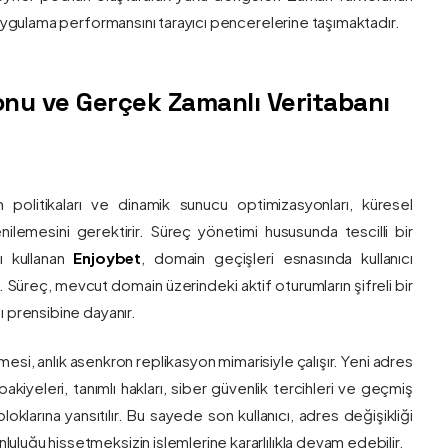
e uygulama performansını tarayıcı pencerelerine taşımaktadır.
nu ve Gerçek Zamanlı Veritabanı
 politikaları ve dinamik sunucu optimizasyonları, küresel
 yenilemesini gerektirir. Süreç yönetimi hususunda tescilli bir
ı kullanan
Enjoybet
, domain geçişleri esnasında kullanıcı
üreç, mevcut domain üzerindeki aktif oturumların şifreli bir
ı prensibine dayanır.
esi, anlık asenkron replikasyon mimarisiyle çalışır. Yeni adres
 bakiyeleri, tanımlı hakları, siber güvenlik tercihleri ve geçmiş
klarına yansıtılır. Bu sayede son kullanıcı, adres değişikliği
luğu hissetmeksizin işlemlerine kararlılıkla devam edebilir.