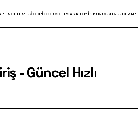
API İNCELEMESI
TOPIC CLUSTERS
AKADEMIK KURUL
SORU-CEVAP
iş - Güncel Hızlı