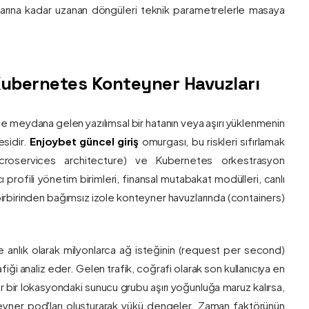
nlarına kadar uzanan döngüleri teknik parametrelerle masaya
e Kubernetes Konteyner Havuzları
de meydana gelen yazılımsal bir hatanın veya aşırı yüklenmenin
esidir.
Enjoybet güncel giriş
omurgası, bu riskleri sıfırlamak
roservices architecture) ve Kubernetes orkestrasyon
ı profili yönetim birimleri, finansal mutabakat modülleri, canlı
 birbirinden bağımsız izole konteyner havuzlarında (containers)
e anlık olarak milyonlarca ağ isteğinin (request per second)
afiği analiz eder. Gelen trafik, coğrafi olarak son kullanıcıya en
r bir lokasyondaki sunucu grubu aşırı yoğunluğa maruz kalırsa,
eyner pod'ları oluşturarak yükü dengeler. Zaman faktörünün