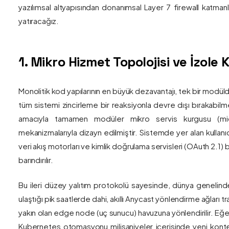
yazılımsal altyapısından donanımsal Layer 7 firewall katma
yatıracağız.
1. Mikro Hizmet Topolojisi ve İzol
Monolitik kod yapılarının en büyük dezavantajı, tek bir modül
tüm sistemi zincirleme bir reaksiyonla devre dışı bırakabilm
amacıyla tamamen modüler mikro servis kurgusu (mic
mekanizmalarıyla dizayn edilmiştir. Sistemde yer alan kullanıc
veri akış motorları ve kimlik doğrulama servisleri (OAuth 2.1)
barındırılır.
Bu ileri düzey yalıtım protokolü sayesinde, dünya genelind
ulaştığı pik saatlerde dahi, akıllı Anycast yönlendirme ağları tr
yakın olan edge node (uç sunucu) havuzuna yönlendirilir. Eğe
Kubernetes otomasyonu milisaniyeler içerisinde yeni kont