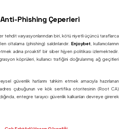
ş Anti-Phishing Çeperleri
ber tehdit varyasyonlarından biri, kötü niyetli üçüncü taraflarca
en oltalama (phishing) saldırılarıdır.
Enjoybet
, kullanıcılarının
etmek adına proaktif bir siber hijyen politikası izlemektedir.
rasyon köprüleri, kullanıcı trafiğini doğrulanmış ağ geçitleri
bireysel güvenlik hatlarını tahkim etmek amacıyla hazırlanan
ı adres çubuğunun ve kök sertifika otoritesinin (Root CA)
ndığında, entegre tarayıcı güvenlik kalkanları devreye girerek
Çok Faktörlü Hesap Güvenliği