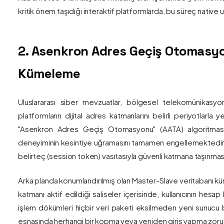
kritik önem taşıdığı interaktif platformlarda, bu süreç nativ
2. Asenkron Adres Geçiş Otomasyo
Kümeleme
Uluslararası siber mevzuatlar, bölgesel telekomünikasyon
platformların dijital adres katmanlarını belirli periyotlarla
"Asenkron Adres Geçiş Otomasyonu" (AATA) algoritmas
deneyiminin kesintiye uğramasını tamamen engellemektedir. S
belirteç (session token) vasıtasıyla güvenli katmana taşınmas
Arka planda konumlandırılmış olan Master-Slave veritabanı küm
katmanı aktif edildiği saliseler içerisinde, kullanıcının hesap
işlem dökümleri hiçbir veri paketi eksilmeden yeni sunucu blo
esnasında herhangi bir kopma veya yeniden giriş yapma zorunlu