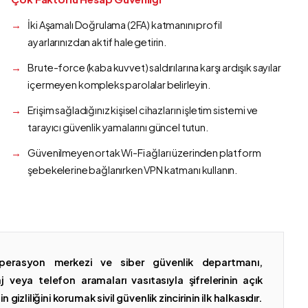
İki Aşamalı Doğrulama (2FA) katmanını profil
ayarlarınızdan aktif hale getirin.
Brute-force (kaba kuvvet) saldırılarına karşı ardışık sayılar
içermeyen kompleks parolalar belirleyin.
Erişim sağladığınız kişisel cihazların işletim sistemi ve
tarayıcı güvenlik yamalarını güncel tutun.
Güvenilmeyen ortak Wi-Fi ağları üzerinden platform
şebekelerine bağlanırken VPN katmanı kullanın.
erasyon merkezi ve siber güvenlik departmanı,
 veya telefon aramaları vasıtasıyla şifrelerinin açık
gizliliğini korumak sivil güvenlik zincirinin ilk halkasıdır.