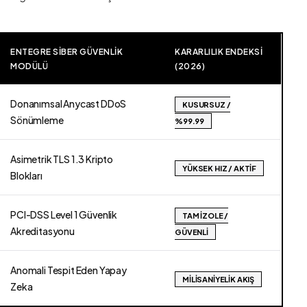
ENTEGRE SIBER GÜVENLIK
KARARLILIK ENDEKSI
MODÜLÜ
(2026)
Donanımsal Anycast DDoS
KUSURSUZ /
Sönümleme
%99.99
Asimetrik TLS 1.3 Kripto
YÜKSEK HIZ / AKTIF
Blokları
PCI-DSS Level 1 Güvenlik
TAM İZOLE /
Akreditasyonu
GÜVENLI
Anomali Tespit Eden Yapay
MILISANIYELIK AKIŞ
Zeka