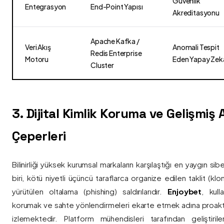
Güvenlik
Entegrasyon
End-Point Yapısı
Akreditasyonu
Apache Kafka /
Veri Akış
Anomali Tespit
Redis Enterprise
Motoru
Eden Yapay Zek
Cluster
3. Dijital Kimlik Koruma ve Gelişmiş
Çeperleri
Bilinirliği yüksek kurumsal markaların karşılaştığı en yaygın si
biri, kötü niyetli üçüncü taraflarca organize edilen taklit (kl
yürütülen oltalama (phishing) saldırılarıdır.
Enjoybet
, kulla
korumak ve sahte yönlendirmeleri ekarte etmek adına proaktif 
izlemektedir. Platform mühendisleri tarafından geliştiri