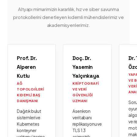
Altyapı mimarimizin kararlılık, hız ve siber savunma
protokollerini denetleyen kıdemli mühendislerimiz ve
akademisyenlerimiz.
Prof. Dr.
Doç. Dr.
Dr.
Alperen
Yasemin
Öz
Kutlu
Yalçınkaya
YAP
VE 
AĞ
KRIPTOGRAFI
VER
TOPOLOJILERI
VE VERI
ANA
KIDEMLI BAŞ
GÜVENLIĞI
DANIŞMANI
UZMANI
Sor
oyu
Dağıtık bulut
Asenkron
algo
sistemleri ve
veritabanı
ve ri
Kubernetes
replikasyonu ve
moto
konteyner
TLS 1.3
mak
yalıtımı üzerine
asimetrik