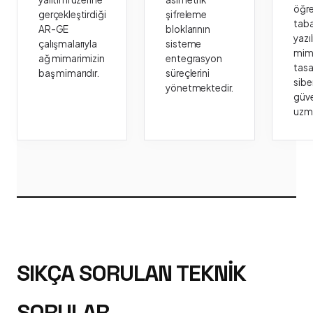
öğr
gerçekleştirdiği
şifreleme
taba
AR-GE
bloklarının
yazı
çalışmalarıyla
sisteme
mima
ağ mimarimizin
entegrasyon
tasa
baş mimarıdır.
süreçlerini
sibe
yönetmektedir.
güve
uzm
SIKÇA SORULAN TEKNIK
SORULAR