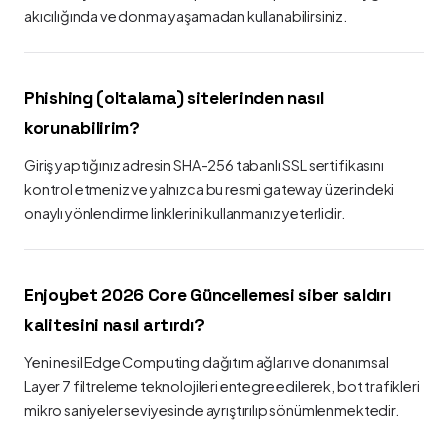
akıcılığında ve donma yaşamadan kullanabilirsiniz.
Phishing (oltalama) sitelerinden nasıl
korunabilirim?
Giriş yaptığınız adresin SHA-256 tabanlı SSL sertifikasını
kontrol etmeniz ve yalnızca bu resmi gateway üzerindeki
onaylı yönlendirme linklerini kullanmanız yeterlidir.
Enjoybet 2026 Core Güncellemesi siber saldırı
kalitesini nasıl artırdı?
Yeni nesil Edge Computing dağıtım ağları ve donanımsal
Layer 7 filtreleme teknolojileri entegre edilerek, bot trafikleri
mikro saniyeler seviyesinde ayrıştırılıp sönümlenmektedir.