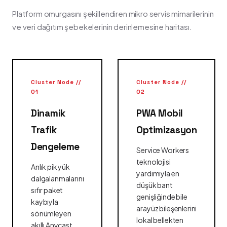
Platform omurgasını şekillendiren mikro servis mimarilerinin
ve veri dağıtım şebekelerinin derinlemesine haritası.
Cluster Node //
Cluster Node //
01
02
Dinamik
PWA Mobil
Trafik
Optimizasyon
Dengeleme
Service Workers
teknolojisi
Anlık pik yük
yardımıyla en
dalgalanmalarını
düşük bant
sıfır paket
genişliğinde bile
kaybıyla
arayüz bileşenlerini
sönümleyen
lokal bellekten
akıllı Anycast