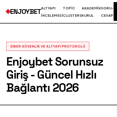
ALTYAPI
TOPIC
AKADEMIK
SORU-
ENJOYBET
İNCELEMESI
CLUSTERS
KURUL
CEVAP
SIBER GÜVENLIK VE ALTYAPI PROTOKOLÜ
Enjoybet Sorunsuz
Giriş - Güncel Hızlı
Bağlantı 2026