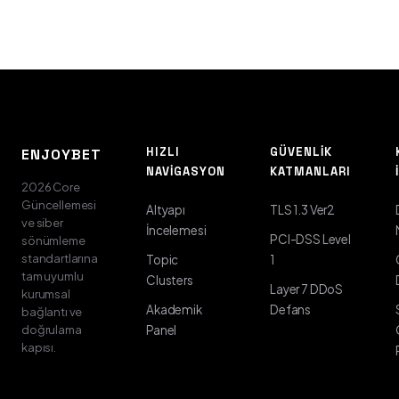
HIZLI
GÜVENLIK
ENJOYBET
NAVIGASYON
KATMANLARI
2026 Core
Güncellemesi
Altyapı
TLS 1.3 Ver2
ve siber
İncelemesi
PCI-DSS Level
sönümleme
standartlarına
Topic
1
tam uyumlu
Clusters
Layer 7 DDoS
kurumsal
Akademik
Defans
bağlantı ve
doğrulama
Panel
kapısı.