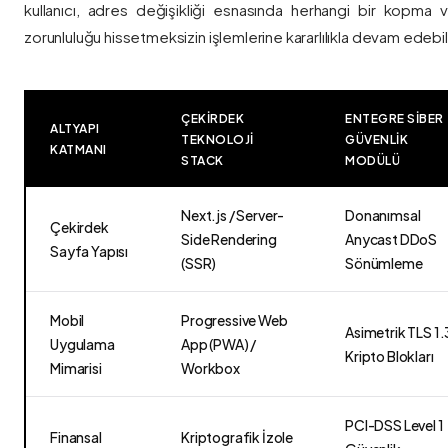
kullanıcı, adres değişikliği esnasında herhangi bir kopma
zorunluluğu hissetmeksizin işlemlerine kararlılıkla devam edebili
ÇEKIRDEK
ENTEGRE SIBER
ALTYAPI
TEKNOLOJI
GÜVENLIK
KATMANI
STACK
MODÜLÜ
Next.js / Server-
Donanımsal
Çekirdek
Side Rendering
Anycast DDoS
Sayfa Yapısı
(SSR)
Sönümleme
Mobil
Progressive Web
Asimetrik TLS 1.
Uygulama
App (PWA) /
Kripto Blokları
Mimarisi
Workbox
PCI-DSS Level 1
Finansal
Kriptografik İzole