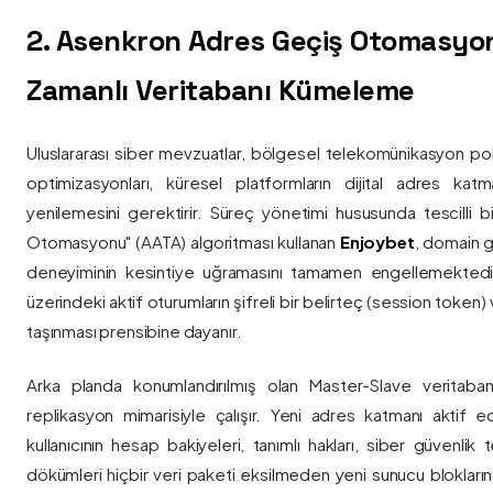
2. Asenkron Adres Geçiş Otomasyo
Zamanlı Veritabanı Kümeleme
Uluslararası siber mevzuatlar, bölgesel telekomünikasyon poli
optimizasyonları, küresel platformların dijital adres katmanl
yenilemesini gerektirir. Süreç yönetimi hususunda tescilli
Otomasyonu" (AATA) algoritması kullanan
Enjoybet
, domain g
deneyiminin kesintiye uğramasını tamamen engellemekted
üzerindeki aktif oturumların şifreli bir belirteç (session token)
taşınması prensibine dayanır.
Arka planda konumlandırılmış olan Master-Slave veritaban
replikasyon mimarisiyle çalışır. Yeni adres katmanı aktif edi
kullanıcının hesap bakiyeleri, tanımlı hakları, siber güvenlik
dökümleri hiçbir veri paketi eksilmeden yeni sunucu blokların