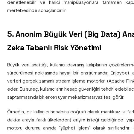
denetlenebilir ve harici manipülasyonlara tamamen kapa
mertebesinde sonuçlandırılır.
5. Anonim Büyük Veri (Big Data) Ana
Zeka Tabanlı Risk Yönetimi
Büyük veri analitiği, kullanıcı davranış kalıplarının çözümlenm
sürdürülmesi noktasında hayati bir enstrümandır. Enjoybet,
verileri gerçek zamanlı stream işleme motorları (Apache Flink /
eder. Bu süreç, kullanıcıların hesap güvenliğini tehdit edebile
saptanmasında bir erken uyarı mekanizması vazifesi görür.
Örneğin, bir kullanıcı hesabına coğrafi olarak mantıksız iki fa
dakika arayla farklı ülkelerden) erişim isteği geldiğinde, yap
motoru durumu anında "şüpheli işlem" olarak sınıflandırır. Si