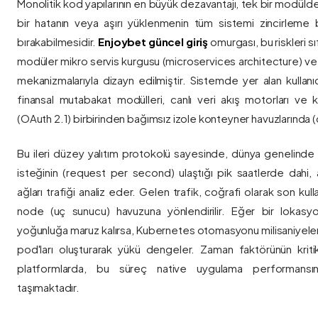
Monolitik kod yapılarının en büyük dezavantajı, tek bir modül
bir hatanın veya aşırı yüklenmenin tüm sistemi zincirleme 
bırakabilmesidir.
Enjoybet güncel giriş
omurgası, bu riskleri 
modüler mikro servis kurgusu (microservices architecture) 
mekanizmalarıyla dizayn edilmiştir. Sistemde yer alan kullanıcı
finansal mutabakat modülleri, canlı veri akış motorları ve k
(OAuth 2.1) birbirinden bağımsız izole konteyner havuzlarında (co
Bu ileri düzey yalıtım protokolü sayesinde, dünya genelinde a
isteğinin (request per second) ulaştığı pik saatlerde dahi, 
ağları trafiği analiz eder. Gelen trafik, coğrafi olarak son ku
node (uç sunucu) havuzuna yönlendirilir. Eğer bir lokasy
yoğunluğa maruz kalırsa, Kubernetes otomasyonu milisaniyeler
pod'ları oluşturarak yükü dengeler. Zaman faktörünün kriti
platformlarda, bu süreç native uygulama performansını
taşımaktadır.