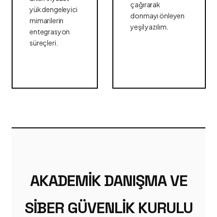
çağırarak
yük dengeleyici
donmayı önleyen
mimarilerin
yeşil yazılım.
entegrasyon
süreçleri.
AKADEMIK DANIŞMA VE
SIBER GÜVENLIK KURULU