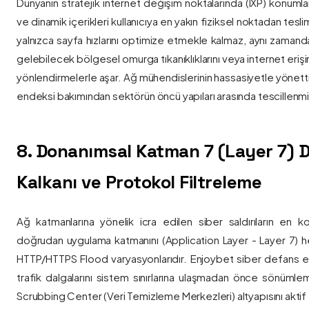
Dünyanın stratejik internet değişim noktalarında (IXP) konumlan
ve dinamik içerikleri kullanıcıya en yakın fiziksel noktadan tesl
yalnızca sayfa hızlarını optimize etmekle kalmaz, aynı zama
gelebilecek bölgesel omurga tıkanıklıklarını veya internet eriş
yönlendirmelerle aşar. Ağ mühendislerinin hassasiyetle yönettiği
endeksi bakımından sektörün öncü yapıları arasında tescillenmiş
8. Donanımsal Katman 7 (Layer 7)
Kalkanı ve Protokol Filtreleme
Ağ katmanlarına yönelik icra edilen siber saldırıların en ko
doğrudan uygulama katmanını (Application Layer - Layer 7) h
HTTP/HTTPS Flood varyasyonlarıdır. Enjoybet siber defans ekip
trafik dalgalarını sistem sınırlarına ulaşmadan önce sönüml
Scrubbing Center (Veri Temizleme Merkezleri) altyapısını aktif