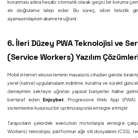
korunması adına hesabı otomatik olarak geçici bir koruma çemb
ek doğrulama talep eder. Bu süreç, siber hırsızlık gir
aşamasındayken akamete uğratır.
6. İleri Düzey PWA Teknolojisi ve Serv
(Service Workers) Yazılım Çözümler
Mobil internet ekosisteminin masaüstü cihazları geride bırak
yerel (native) uygulamaların indirilme, kurulma ve sürekli günce
deneyimini sekteye uğratan yapısal bariyerler haline gelm
bertaraf eden
Enjoybet
, Progressive Web App (PWA) mim
sistemlerine kusursuz bir optimizasyonla entegre etmiştir.
Tarayıcıların çekirdek execution motorlarıyla entegre çalışa
Workers) teknolojisi, platformun ağır stil dosyalarını (CSS), t