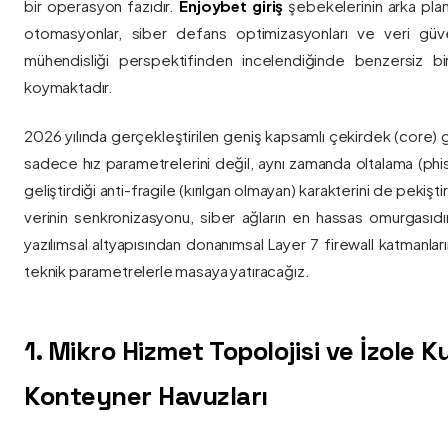
bir operasyon fazıdır.
Enjoybet giriş
şebekelerinin arka pla
otomasyonlar, siber defans optimizasyonları ve veri güvenl
mühendisliği perspektifinden incelendiğinde benzersiz bi
koymaktadır.
2026 yılında gerçekleştirilen geniş kapsamlı çekirdek (core) 
sadece hız parametrelerini değil, aynı zamanda oltalama (phis
geliştirdiği anti-fragile (kırılgan olmayan) karakterini de pekişti
verinin senkronizasyonu, siber ağların en hassas omurgasıdı
yazılımsal altyapısından donanımsal Layer 7 firewall katmanla
teknik parametrelerle masaya yatıracağız.
1. Mikro Hizmet Topolojisi ve İzole 
Konteyner Havuzları