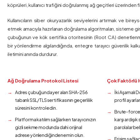
köprüleri, kullanıcı trafiğini doğrulanmış ağ geçitleri üzerinden fi
Kullanıcıların siber okuryazarlık seviyelerini artırmak ve bireys
etmek amacıyla hazırlanan doğrulama algoritmaları, sisteme gir
çubuğunun ve kök sertifika otoritesinin (Root CA) denetlenmes
bir yönlendirme algılandığında, entegre tarayıcı güvenlik kalk
iletimini anında durdurur.
Ağ Doğrulama Protokol Listesi
Çok Faktörlü 
Adres çubuğunda yer alan SHA-256
İki Aşamalı 
tabanlı SSL/TLS sertifikasının geçerlilik
profil ayarla
süresini kontrol edin.
Brute-force 
Platforma katılım sağlarken tarayıcınızın
karşı ardışı
gizli sekme modunda dahi orijinal
parolalar bel
adrese yönlendiğinden emin olun.
Erişim sağlad