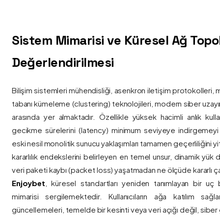
Sistem Mimarisi ve Küresel Ağ Topolo
Değerlendirilmesi
Bilişim sistemleri mühendisliği, asenkron iletişim protokolleri, 
tabanı kümeleme (clustering) teknolojileri, modern siber uzay
arasında yer almaktadır. Özellikle yüksek hacimli anlık kulla
gecikme sürelerini (latency) minimum seviyeye indirgemey
eski nesil monolitik sunucu yaklaşımları tamamen geçerliliğini yitir
kararlılık endekslerini belirleyen en temel unsur, dinamik yük
veri paketi kaybı (packet loss) yaşatmadan ne ölçüde kararlı ça
Enjoybet
, küresel standartları yeniden tanımlayan bir uç
mimarisi sergilemektedir. Kullanıcıların ağa katılım sağla
güncellemeleri, temelde bir kesinti veya veri açığı değil, siber 