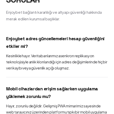
Enjoybet bağlantı kararlılığı ve altyapı güvenliği hakkında
merak edilen kurumsal başlıklar.
Enjoybet adres güncellemeleri hesap güvenliğini
etkiler mi?
Kesinlikle hayır. Veritabanlarımız asenkron replikasyon
teknolojisiyle anlık klonlandığı için adres değişimlerinde hiçbir
veri kaybı veya güvenlik açığı oluşmaz.
Mobil cihazlardan erişim sağlarken uygulama
yüklemek zorunlu mu?
Hayır, zorunlu değildir. Gelişmiş PWA mimarimiz sayesinde
web tarayıcınız üzerinden platformu tıpkı bir mobil uygulama