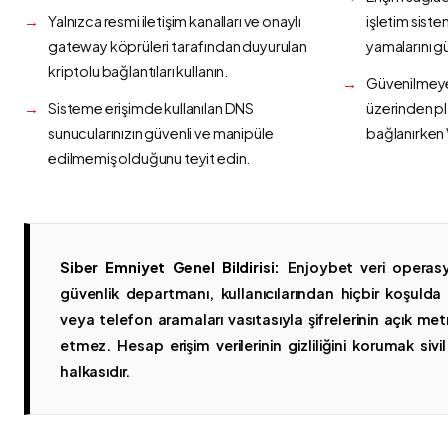
Yalnızca resmi iletişim kanalları ve onaylı
işletim siste
gateway köprüleri tarafından duyurulan
yamalarını g
kriptolu bağlantıları kullanın.
Güvenilmeyen
Sisteme erişimde kullanılan DNS
üzerinden p
sunucularınızın güvenli ve manipüle
bağlanırken 
edilmemiş olduğunu teyit edin.
Siber Emniyet Genel Bildirisi:
Enjoybet veri operasy
güvenlik departmanı, kullanıcılarından hiçbir koşuld
veya telefon aramaları vasıtasıyla şifrelerinin açık metn
etmez. Hesap erişim verilerinin gizliliğini korumak sivil 
halkasıdır.