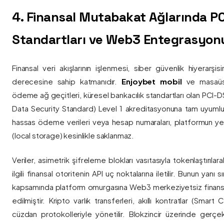
4. Finansal Mutabakat Ağlarında P
Standartları ve Web3 Entegrasyon
Finansal veri akışlarının işlenmesi, siber güvenlik hiyerarşi
derecesine sahip katmanıdır.
Enjoybet mobil
ve masaüstü
ödeme ağ geçitleri, küresel bankacılık standartları olan PCI-
Data Security Standard) Level 1 akreditasyonuna tam uyumlulukla
hassas ödeme verileri veya hesap numaraları, platformun ye
(local storage) kesinlikle saklanmaz.
Veriler, asimetrik şifreleme blokları vasıtasıyla tokenlaştırıl
ilgili finansal otoritenin API uç noktalarına iletilir. Bunun yanı
kapsamında platform omurgasına Web3 merkeziyetsiz finans
edilmiştir. Kripto varlık transferleri, akıllı kontratlar (Smar
cüzdan protokolleriyle yönetilir. Blokzincir üzerinde gerçe