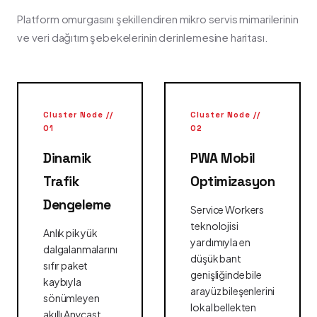
Platform omurgasını şekillendiren mikro servis mimarilerinin
ve veri dağıtım şebekelerinin derinlemesine haritası.
Cluster Node //
Cluster Node //
01
02
Dinamik
PWA Mobil
Trafik
Optimizasyon
Dengeleme
Service Workers
teknolojisi
Anlık pik yük
yardımıyla en
dalgalanmalarını
düşük bant
sıfır paket
genişliğinde bile
kaybıyla
arayüz bileşenlerini
sönümleyen
lokal bellekten
akıllı Anycast