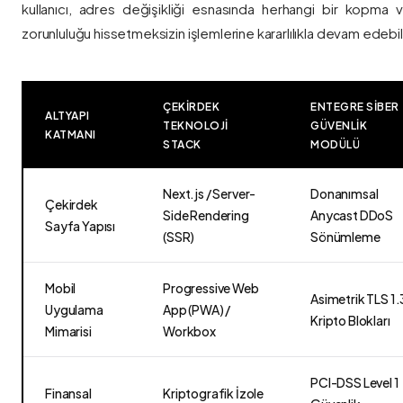
kullanıcı, adres değişikliği esnasında herhangi bir kopma
zorunluluğu hissetmeksizin işlemlerine kararlılıkla devam edebili
ÇEKIRDEK
ENTEGRE SIBER
ALTYAPI
TEKNOLOJI
GÜVENLIK
KATMANI
STACK
MODÜLÜ
Next.js / Server-
Donanımsal
Çekirdek
Side Rendering
Anycast DDoS
Sayfa Yapısı
(SSR)
Sönümleme
Mobil
Progressive Web
Asimetrik TLS 1.
Uygulama
App (PWA) /
Kripto Blokları
Mimarisi
Workbox
PCI-DSS Level 1
Finansal
Kriptografik İzole