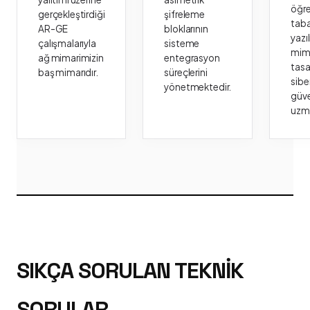
öğr
gerçekleştirdiği
şifreleme
taba
AR-GE
bloklarının
yazı
çalışmalarıyla
sisteme
mima
ağ mimarimizin
entegrasyon
tasa
baş mimarıdır.
süreçlerini
sibe
yönetmektedir.
güve
uzm
SIKÇA SORULAN TEKNIK
SORULAR