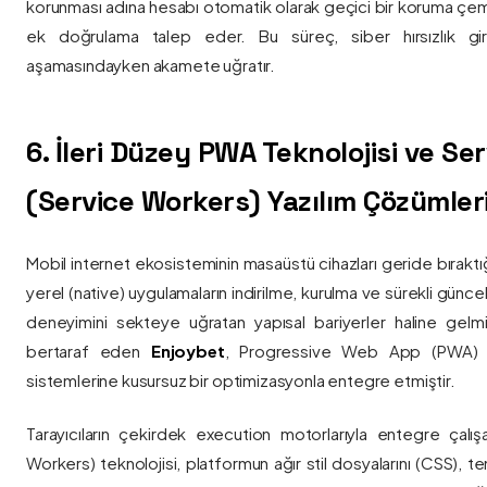
korunması adına hesabı otomatik olarak geçici bir koruma çemb
ek doğrulama talep eder. Bu süreç, siber hırsızlık gir
aşamasındayken akamete uğratır.
6. İleri Düzey PWA Teknolojisi ve Serv
(Service Workers) Yazılım Çözümler
Mobil internet ekosisteminin masaüstü cihazları geride bırak
yerel (native) uygulamaların indirilme, kurulma ve sürekli günce
deneyimini sekteye uğratan yapısal bariyerler haline gelm
bertaraf eden
Enjoybet
, Progressive Web App (PWA) mim
sistemlerine kusursuz bir optimizasyonla entegre etmiştir.
Tarayıcıların çekirdek execution motorlarıyla entegre çalışa
Workers) teknolojisi, platformun ağır stil dosyalarını (CSS), t