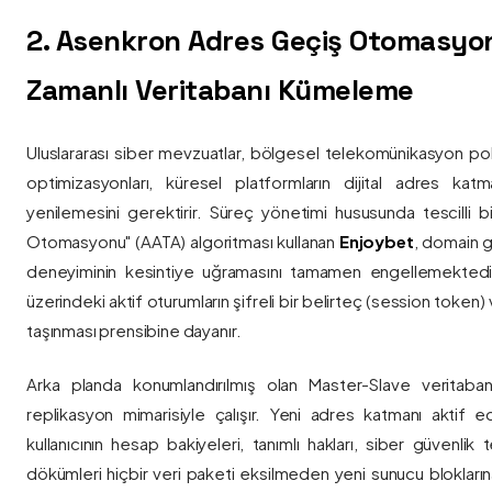
2. Asenkron Adres Geçiş Otomasyo
Zamanlı Veritabanı Kümeleme
Uluslararası siber mevzuatlar, bölgesel telekomünikasyon poli
optimizasyonları, küresel platformların dijital adres katmanl
yenilemesini gerektirir. Süreç yönetimi hususunda tescilli
Otomasyonu" (AATA) algoritması kullanan
Enjoybet
, domain g
deneyiminin kesintiye uğramasını tamamen engellemekted
üzerindeki aktif oturumların şifreli bir belirteç (session token)
taşınması prensibine dayanır.
Arka planda konumlandırılmış olan Master-Slave veritaban
replikasyon mimarisiyle çalışır. Yeni adres katmanı aktif edi
kullanıcının hesap bakiyeleri, tanımlı hakları, siber güvenlik
dökümleri hiçbir veri paketi eksilmeden yeni sunucu blokların