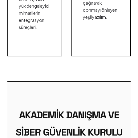
çağırarak
yük dengeleyici
donmayı önleyen
mimarilerin
yeşil yazılım.
entegrasyon
süreçleri.
AKADEMIK DANIŞMA VE
SIBER GÜVENLIK KURULU