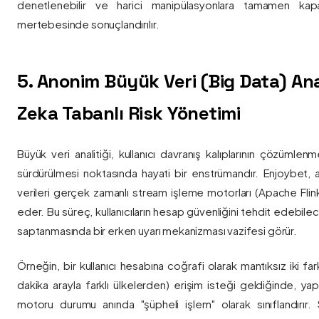
denetlenebilir ve harici manipülasyonlara tamamen kapa
mertebesinde sonuçlandırılır.
5. Anonim Büyük Veri (Big Data) Ana
Zeka Tabanlı Risk Yönetimi
Büyük veri analitiği, kullanıcı davranış kalıplarının çözümlenm
sürdürülmesi noktasında hayati bir enstrümandır. Enjoybet,
verileri gerçek zamanlı stream işleme motorları (Apache Flink /
eder. Bu süreç, kullanıcıların hesap güvenliğini tehdit edebile
saptanmasında bir erken uyarı mekanizması vazifesi görür.
Örneğin, bir kullanıcı hesabına coğrafi olarak mantıksız iki fa
dakika arayla farklı ülkelerden) erişim isteği geldiğinde, yap
motoru durumu anında "şüpheli işlem" olarak sınıflandırır. Si