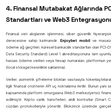
4. Finansal Mutabakat Ağlarında P
Standartları ve Web3 Entegrasyon
Finansal veri akışlarının işlenmesi, siber güvenlik hiyerarşi
derecesine sahip katmanıdır.
Enjoybet mobil
ve masaüstü
ödeme ağ geçitleri, küresel bankacılık standartları olan PCI-
Data Security Standard) Level 1 akreditasyonuna tam uyumlulukla
hassas ödeme verileri veya hesap numaraları, platformun ye
(local storage) kesinlikle saklanmaz.
Veriler, asimetrik şifreleme blokları vasıtasıyla tokenlaştırıl
ilgili finansal otoritenin API uç noktalarına iletilir. Bunun yanı
kapsamında platform omurgasına Web3 merkeziyetsiz finans
edilmiştir. Kripto varlık transferleri, akıllı kontratlar (Smar
cüzdan protokolleriyle yönetilir. Blokzincir üzerinde gerçe