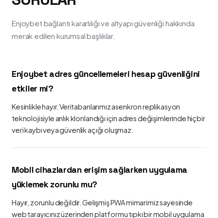
Enjoybet bağlantı kararlılığı ve altyapı güvenliği hakkında
merak edilen kurumsal başlıklar.
Enjoybet adres güncellemeleri hesap güvenliğini
etkiler mi?
Kesinlikle hayır. Veritabanlarımız asenkron replikasyon
teknolojisiyle anlık klonlandığı için adres değişimlerinde hiçbir
veri kaybı veya güvenlik açığı oluşmaz.
Mobil cihazlardan erişim sağlarken uygulama
yüklemek zorunlu mu?
Hayır, zorunlu değildir. Gelişmiş PWA mimarimiz sayesinde
web tarayıcınız üzerinden platformu tıpkı bir mobil uygulama