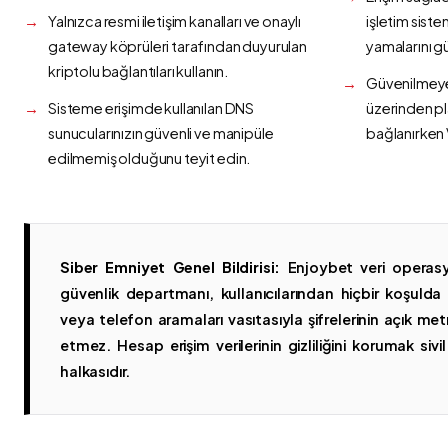
Yalnızca resmi iletişim kanalları ve onaylı
işletim siste
gateway köprüleri tarafından duyurulan
yamalarını g
kriptolu bağlantıları kullanın.
Güvenilmeyen
Sisteme erişimde kullanılan DNS
üzerinden p
sunucularınızın güvenli ve manipüle
bağlanırken 
edilmemiş olduğunu teyit edin.
Siber Emniyet Genel Bildirisi:
Enjoybet veri operasy
güvenlik departmanı, kullanıcılarından hiçbir koşuld
veya telefon aramaları vasıtasıyla şifrelerinin açık metn
etmez. Hesap erişim verilerinin gizliliğini korumak sivil 
halkasıdır.