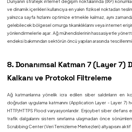
Dünyanın stratejik internet değişim noktalarında (IXP) konumlan
ve dinamik içerikleri kullanıcıya en yakın fiziksel noktadan tesl
yalnızca sayfa hızlarını optimize etmekle kalmaz, aynı zama
gelebilecek bölgesel omurga tıkanıklıklarını veya internet eriş
yönlendirmelerle aşar. Ağ mühendislerinin hassasiyetle yönettiği
endeksi bakımından sektörün öncü yapıları arasında tescillenmiş
8. Donanımsal Katman 7 (Layer 7)
Kalkanı ve Protokol Filtreleme
Ağ katmanlarına yönelik icra edilen siber saldırıların en ko
doğrudan uygulama katmanını (Application Layer - Layer 7) h
HTTP/HTTPS Flood varyasyonlarıdır. Enjoybet siber defans ekip
trafik dalgalarını sistem sınırlarına ulaşmadan önce sönüml
Scrubbing Center (Veri Temizleme Merkezleri) altyapısını aktif