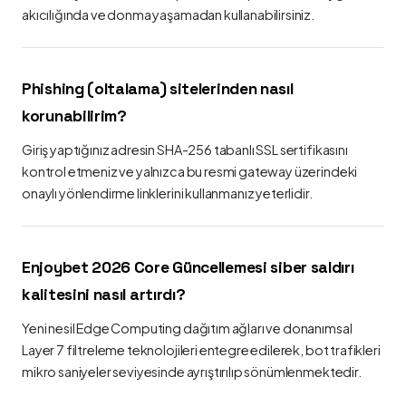
akıcılığında ve donma yaşamadan kullanabilirsiniz.
Phishing (oltalama) sitelerinden nasıl
korunabilirim?
Giriş yaptığınız adresin SHA-256 tabanlı SSL sertifikasını
kontrol etmeniz ve yalnızca bu resmi gateway üzerindeki
onaylı yönlendirme linklerini kullanmanız yeterlidir.
Enjoybet 2026 Core Güncellemesi siber saldırı
kalitesini nasıl artırdı?
Yeni nesil Edge Computing dağıtım ağları ve donanımsal
Layer 7 filtreleme teknolojileri entegre edilerek, bot trafikleri
mikro saniyeler seviyesinde ayrıştırılıp sönümlenmektedir.