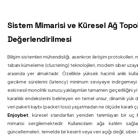
Sistem Mimarisi ve Küresel Ağ Topolo
Değerlendirilmesi
Bilişim sistemleri mühendisliği, asenkron iletişim protokolleri, 
tabanı kümeleme (clustering) teknolojileri, modern siber uzay
arasında yer almaktadır. Özellikle yüksek hacimli anlık kulla
gecikme sürelerini (latency) minimum seviyeye indirgemey
eski nesil monolitik sunucu yaklaşımları tamamen geçerliliğini yitir
kararlılık endekslerini belirleyen en temel unsur, dinamik yük
veri paketi kaybı (packet loss) yaşatmadan ne ölçüde kararlı ça
Enjoybet
, küresel standartları yeniden tanımlayan bir uç
mimarisi sergilemektedir. Kullanıcıların ağa katılım sağla
güncellemeleri, temelde bir kesinti veya veri açığı değil, siber 