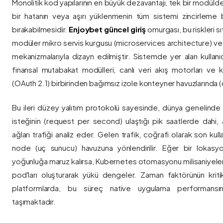
Monolitik kod yapılarının en büyük dezavantajı, tek bir modül
bir hatanın veya aşırı yüklenmenin tüm sistemi zincirleme 
bırakabilmesidir.
Enjoybet güncel giriş
omurgası, bu riskleri 
modüler mikro servis kurgusu (microservices architecture) 
mekanizmalarıyla dizayn edilmiştir. Sistemde yer alan kullanıcı
finansal mutabakat modülleri, canlı veri akış motorları ve k
(OAuth 2.1) birbirinden bağımsız izole konteyner havuzlarında (co
Bu ileri düzey yalıtım protokolü sayesinde, dünya genelinde a
isteğinin (request per second) ulaştığı pik saatlerde dahi, 
ağları trafiği analiz eder. Gelen trafik, coğrafi olarak son ku
node (uç sunucu) havuzuna yönlendirilir. Eğer bir lokasy
yoğunluğa maruz kalırsa, Kubernetes otomasyonu milisaniyeler
pod'ları oluşturarak yükü dengeler. Zaman faktörünün kriti
platformlarda, bu süreç native uygulama performansını
taşımaktadır.