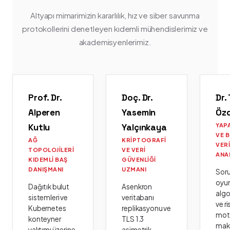
Altyapı mimarimizin kararlılık, hız ve siber savunma
protokollerini denetleyen kıdemli mühendislerimiz ve
akademisyenlerimiz.
Prof. Dr.
Doç. Dr.
Dr.
Alperen
Yasemin
Öz
Kutlu
Yalçınkaya
YAP
VE 
AĞ
KRIPTOGRAFI
VER
TOPOLOJILERI
VE VERI
ANA
KIDEMLI BAŞ
GÜVENLIĞI
DANIŞMANI
UZMANI
Sor
oyu
Dağıtık bulut
Asenkron
algo
sistemleri ve
veritabanı
ve ri
Kubernetes
replikasyonu ve
moto
konteyner
TLS 1.3
mak
yalıtımı üzerine
asimetrik