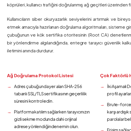
köprüleri, kullanıcı trafiğini doğrulanmış ağ geçitleri üzerinden fi
Kullanıcıların siber okuryazarlık seviyelerini artırmak ve bireys
etmek amacıyla hazırlanan doğrulama algoritmaları, sisteme gir
çubuğunun ve kök sertifika otoritesinin (Root CA) denetlenmes
bir yönlendirme algılandığında, entegre tarayıcı güvenlik kalk
iletimini anında durdurur.
Ağ Doğrulama Protokol Listesi
Çok Faktörlü 
Adres çubuğunda yer alan SHA-256
İki Aşamalı 
tabanlı SSL/TLS sertifikasının geçerlilik
profil ayarla
süresini kontrol edin.
Brute-force 
Platforma katılım sağlarken tarayıcınızın
karşı ardışı
gizli sekme modunda dahi orijinal
parolalar bel
adrese yönlendiğinden emin olun.
Erişim sağlad