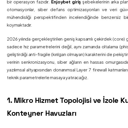
bir operasyon fazıdır.
Enjoybet giriş
şebekelerinin arka pla
otomasyonlar, siber defans optimizasyonları ve veri güvenl
mühendisliği perspektifinden incelendiğinde benzersiz bi
koymaktadır.
2026 yılında gerçekleştirilen geniş kapsamlı çekirdek (core) 
sadece hız parametrelerini değil, aynı zamanda oltalama (phis
geliştirdiği anti-fragile (kırılgan olmayan) karakterini de pekişti
verinin senkronizasyonu, siber ağların en hassas omurgasıdı
yazılımsal altyapısından donanımsal Layer 7 firewall katmanla
teknik parametrelerle masaya yatıracağız.
1. Mikro Hizmet Topolojisi ve İzole 
Konteyner Havuzları