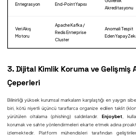
Güvenlik
Entegrasyon
End-Point Yapısı
Akreditasyonu
Apache Kafka /
Veri Akış
Anomali Tespit
Redis Enterprise
Motoru
Eden Yapay Zek
Cluster
3. Dijital Kimlik Koruma ve Gelişmiş
Çeperleri
Bilinirliği yüksek kurumsal markaların karşılaştığı en yaygın si
biri, kötü niyetli üçüncü taraflarca organize edilen taklit (kl
yürütülen oltalama (phishing) saldırılarıdır.
Enjoybet
, kulla
korumak ve sahte yönlendirmeleri ekarte etmek adına proaktif 
izlemektedir. Platform mühendisleri tarafından geliştiri