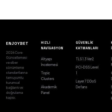
HIZLI
GÜVENLIK
ENJOYBET
NAVIGASYON
KATMANLARI
2026 Core
Güncellemesi
Altyapı
TLS 1.3 Ver2
ve siber
İncelemesi
PCI-DSS Level
sönümleme
standartlarına
Topic
1
tam uyumlu
Clusters
Layer 7 DDoS
kurumsal
Akademik
Defans
bağlantı ve
doğrulama
Panel
kapısı.