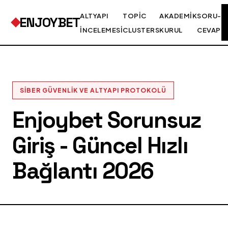
ALTYAPI
TOPIC
AKADEMIK
SORU-
ENJOYBET
İNCELEMESI
CLUSTERS
KURUL
CEVAP
SIBER GÜVENLIK VE ALTYAPI PROTOKOLÜ
Enjoybet Sorunsuz
Giriş - Güncel Hızlı
Bağlantı 2026