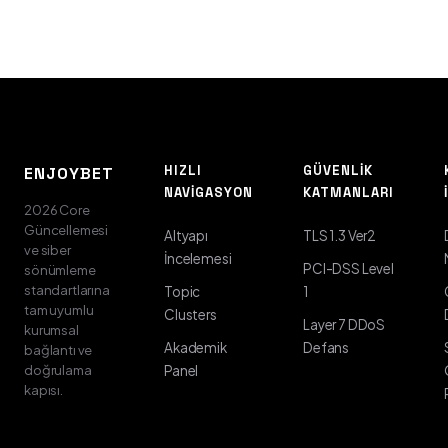
HIZLI
GÜVENLIK
ENJOYBET
NAVIGASYON
KATMANLARI
2026 Core
Güncellemesi
Altyapı
TLS 1.3 Ver2
ve siber
İncelemesi
PCI-DSS Level
sönümleme
standartlarına
Topic
1
tam uyumlu
Clusters
Layer 7 DDoS
kurumsal
Akademik
Defans
bağlantı ve
doğrulama
Panel
kapısı.