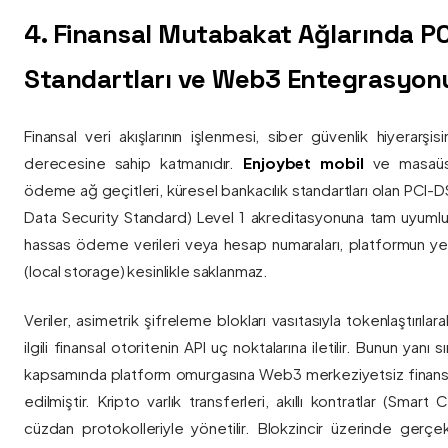
4. Finansal Mutabakat Ağlarında P
Standartları ve Web3 Entegrasyon
Finansal veri akışlarının işlenmesi, siber güvenlik hiyerarşi
derecesine sahip katmanıdır.
Enjoybet mobil
ve masaüstü
ödeme ağ geçitleri, küresel bankacılık standartları olan PCI-
Data Security Standard) Level 1 akreditasyonuna tam uyumlulukla
hassas ödeme verileri veya hesap numaraları, platformun ye
(local storage) kesinlikle saklanmaz.
Veriler, asimetrik şifreleme blokları vasıtasıyla tokenlaştırıl
ilgili finansal otoritenin API uç noktalarına iletilir. Bunun yanı
kapsamında platform omurgasına Web3 merkeziyetsiz finans
edilmiştir. Kripto varlık transferleri, akıllı kontratlar (Smar
cüzdan protokolleriyle yönetilir. Blokzincir üzerinde gerçe