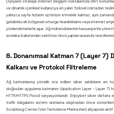
Dünyanın stratejik internet değişim noktalarında (IXP) konumlan
ve dinamik içerikleri kullanıcıya en yakın fiziksel noktadan tesl
yalnızca sayfa hızlarını optimize etmekle kalmaz, aynı zama
gelebilecek bölgesel omurga tıkanıklıklarını veya internet eriş
yönlendirmelerle aşar. Ağ mühendislerinin hassasiyetle yönettiği
endeksi bakımından sektörün öncü yapıları arasında tescillenmiş
8. Donanımsal Katman 7 (Layer 7)
Kalkanı ve Protokol Filtreleme
Ağ katmanlarına yönelik icra edilen siber saldırıların en ko
doğrudan uygulama katmanını (Application Layer - Layer 7) h
HTTP/HTTPS Flood varyasyonlarıdır. Enjoybet siber defans ekip
trafik dalgalarını sistem sınırlarına ulaşmadan önce sönüml
Scrubbing Center (Veri Temizleme Merkezleri) altyapısını aktif