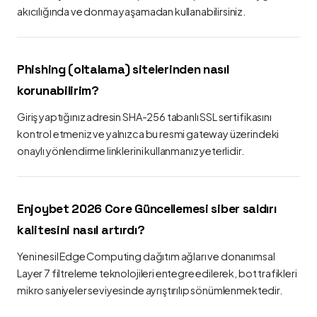
akıcılığında ve donma yaşamadan kullanabilirsiniz.
Phishing (oltalama) sitelerinden nasıl
korunabilirim?
Giriş yaptığınız adresin SHA-256 tabanlı SSL sertifikasını
kontrol etmeniz ve yalnızca bu resmi gateway üzerindeki
onaylı yönlendirme linklerini kullanmanız yeterlidir.
Enjoybet 2026 Core Güncellemesi siber saldırı
kalitesini nasıl artırdı?
Yeni nesil Edge Computing dağıtım ağları ve donanımsal
Layer 7 filtreleme teknolojileri entegre edilerek, bot trafikleri
mikro saniyeler seviyesinde ayrıştırılıp sönümlenmektedir.