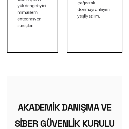
çağırarak
yük dengeleyici
donmayı önleyen
mimarilerin
yeşil yazılım.
entegrasyon
süreçleri.
AKADEMIK DANIŞMA VE
SIBER GÜVENLIK KURULU