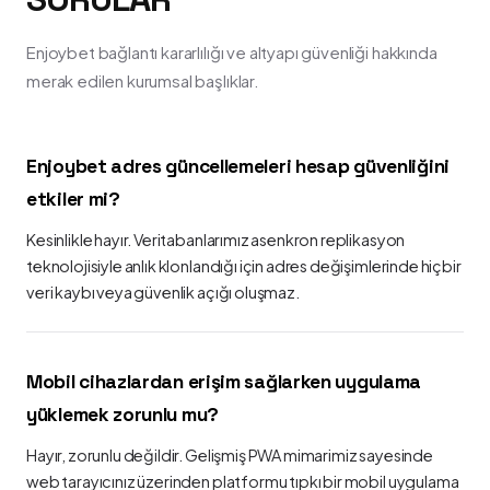
Enjoybet bağlantı kararlılığı ve altyapı güvenliği hakkında
merak edilen kurumsal başlıklar.
Enjoybet adres güncellemeleri hesap güvenliğini
etkiler mi?
Kesinlikle hayır. Veritabanlarımız asenkron replikasyon
teknolojisiyle anlık klonlandığı için adres değişimlerinde hiçbir
veri kaybı veya güvenlik açığı oluşmaz.
Mobil cihazlardan erişim sağlarken uygulama
yüklemek zorunlu mu?
Hayır, zorunlu değildir. Gelişmiş PWA mimarimiz sayesinde
web tarayıcınız üzerinden platformu tıpkı bir mobil uygulama