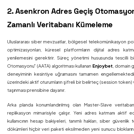
2. Asenkron Adres Geçiş Otomasyo
Zamanlı Veritabanı Kümeleme
Uluslararası siber mevzuatlar, bölgesel telekomünikasyon poli
optimizasyonları, küresel platformların dijital adres katmanl
yenilemesini gerektirir. Süreç yönetimi hususunda tescilli
Otomasyonu" (AATA) algoritması kullanan
Enjoybet
, domain g
deneyiminin kesintiye uğramasını tamamen engellemekted
üzerindeki aktif oturumların şifreli bir belirteç (session token)
taşınması prensibine dayanır.
Arka planda konumlandırılmış olan Master-Slave veritaban
replikasyon mimarisiyle çalışır. Yeni adres katmanı aktif edi
kullanıcının hesap bakiyeleri, tanımlı hakları, siber güvenlik
dökümleri hiçbir veri paketi eksilmeden yeni sunucu blokların