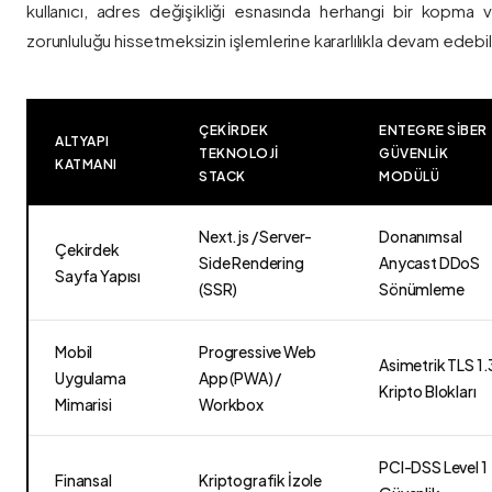
kullanıcı, adres değişikliği esnasında herhangi bir kopma
zorunluluğu hissetmeksizin işlemlerine kararlılıkla devam edebili
ÇEKIRDEK
ENTEGRE SIBER
ALTYAPI
TEKNOLOJI
GÜVENLIK
KATMANI
STACK
MODÜLÜ
Next.js / Server-
Donanımsal
Çekirdek
Side Rendering
Anycast DDoS
Sayfa Yapısı
(SSR)
Sönümleme
Mobil
Progressive Web
Asimetrik TLS 1.
Uygulama
App (PWA) /
Kripto Blokları
Mimarisi
Workbox
PCI-DSS Level 1
Finansal
Kriptografik İzole