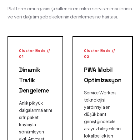
Platform omurgasını şekillendiren mikro servis mimarilerinin
ve veri dağıtım şebekelerinin derinlemesine haritası.
Cluster Node //
Cluster Node //
01
02
Dinamik
PWA Mobil
Trafik
Optimizasyon
Dengeleme
Service Workers
teknolojisi
Anlık pik yük
yardımıyla en
dalgalanmalarını
düşük bant
sıfır paket
genişliğinde bile
kaybıyla
arayüz bileşenlerini
sönümleyen
lokal bellekten
akıllı Anycast