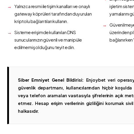
Yalnızca resmi iletişim kanalları ve onaylı
işletim siste
gateway köprüleri tarafından duyurulan
yamalarını g
kriptolu bağlantıları kullanın.
Güvenilmeyen
Sisteme erişimde kullanılan DNS
üzerinden p
sunucularınızın güvenli ve manipüle
bağlanırken 
edilmemiş olduğunu teyit edin.
Siber Emniyet Genel Bildirisi:
Enjoybet veri operasy
güvenlik departmanı, kullanıcılarından hiçbir koşuld
veya telefon aramaları vasıtasıyla şifrelerinin açık metn
etmez. Hesap erişim verilerinin gizliliğini korumak sivil 
halkasıdır.