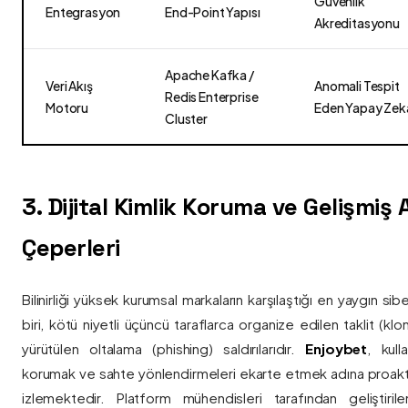
Güvenlik
Entegrasyon
End-Point Yapısı
Akreditasyonu
Apache Kafka /
Veri Akış
Anomali Tespit
Redis Enterprise
Motoru
Eden Yapay Zek
Cluster
3. Dijital Kimlik Koruma ve Gelişmiş
Çeperleri
Bilinirliği yüksek kurumsal markaların karşılaştığı en yaygın si
biri, kötü niyetli üçüncü taraflarca organize edilen taklit (kl
yürütülen oltalama (phishing) saldırılarıdır.
Enjoybet
, kulla
korumak ve sahte yönlendirmeleri ekarte etmek adına proaktif 
izlemektedir. Platform mühendisleri tarafından geliştiri