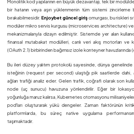
Monolitik kod yapılarının en büyük dezavantajı, tek bir modül
bir hatanın veya aşırı yüklenmenin tüm sistemi zincirleme 
bırakabilmesidir.
Enjoybet güncel giriş
omurgası, bu riskleri 
modüler mikro servis kurgusu (microservices architecture) 
mekanizmalarıyla dizayn edilmiştir. Sistemde yer alan kullanıcı
finansal mutabakat modülleri, canlı veri akış motorları ve k
(OAuth 2.1) birbirinden bağımsız izole konteyner havuzlarında (co
Bu ileri düzey yalıtım protokolü sayesinde, dünya genelinde a
isteğinin (request per second) ulaştığı pik saatlerde dahi, 
ağları trafiği analiz eder. Gelen trafik, coğrafi olarak son ku
node (uç sunucu) havuzuna yönlendirilir. Eğer bir lokasy
yoğunluğa maruz kalırsa, Kubernetes otomasyonu milisaniyeler
pod'ları oluşturarak yükü dengeler. Zaman faktörünün kriti
platformlarda, bu süreç native uygulama performansını
taşımaktadır.