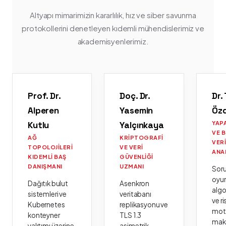
Altyapı mimarimizin kararlılık, hız ve siber savunma
protokollerini denetleyen kıdemli mühendislerimiz ve
akademisyenlerimiz.
Prof. Dr.
Doç. Dr.
Dr.
Alperen
Yasemin
Öz
Kutlu
Yalçınkaya
YAP
VE 
AĞ
KRIPTOGRAFI
VER
TOPOLOJILERI
VE VERI
ANA
KIDEMLI BAŞ
GÜVENLIĞI
DANIŞMANI
UZMANI
Sor
oyu
Dağıtık bulut
Asenkron
algo
sistemleri ve
veritabanı
ve ri
Kubernetes
replikasyonu ve
moto
konteyner
TLS 1.3
mak
yalıtımı üzerine
asimetrik