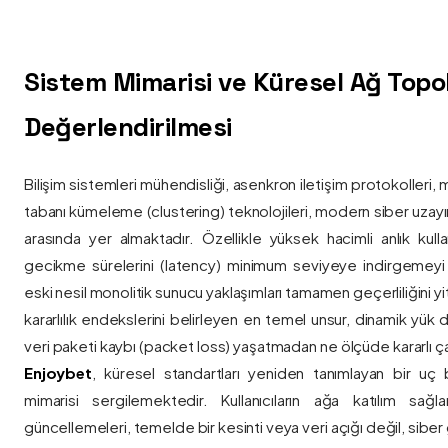
Sistem Mimarisi ve Küresel Ağ Topolo
Değerlendirilmesi
Bilişim sistemleri mühendisliği, asenkron iletişim protokolleri, 
tabanı kümeleme (clustering) teknolojileri, modern siber uzay
arasında yer almaktadır. Özellikle yüksek hacimli anlık kulla
gecikme sürelerini (latency) minimum seviyeye indirgemey
eski nesil monolitik sunucu yaklaşımları tamamen geçerliliğini yitir
kararlılık endekslerini belirleyen en temel unsur, dinamik yük
veri paketi kaybı (packet loss) yaşatmadan ne ölçüde kararlı ça
Enjoybet
, küresel standartları yeniden tanımlayan bir uç
mimarisi sergilemektedir. Kullanıcıların ağa katılım sağla
güncellemeleri, temelde bir kesinti veya veri açığı değil, siber 