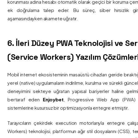
korunması adına hesabı otomatik olarak geçici bir koruma çemb
ek doğrulama talep eder. Bu süreç, siber hırsızlık gir
aşamasındayken akamete uğratır.
6. İleri Düzey PWA Teknolojisi ve Serv
(Service Workers) Yazılım Çözümler
Mobil internet ekosisteminin masaüstü cihazları geride bırak
yerel (native) uygulamaların indirilme, kurulma ve sürekli günce
deneyimini sekteye uğratan yapısal bariyerler haline gelm
bertaraf eden
Enjoybet
, Progressive Web App (PWA) mim
sistemlerine kusursuz bir optimizasyonla entegre etmiştir.
Tarayıcıların çekirdek execution motorlarıyla entegre çalışa
Workers) teknolojisi, platformun ağır stil dosyalarını (CSS), t