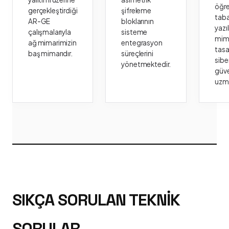
öğr
gerçekleştirdiği
şifreleme
taba
AR-GE
bloklarının
yazı
çalışmalarıyla
sisteme
mima
ağ mimarimizin
entegrasyon
tasa
baş mimarıdır.
süreçlerini
sibe
yönetmektedir.
güve
uzm
SIKÇA SORULAN TEKNIK
SORULAR