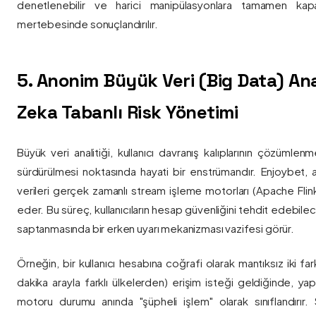
denetlenebilir ve harici manipülasyonlara tamamen kapa
mertebesinde sonuçlandırılır.
5. Anonim Büyük Veri (Big Data) Ana
Zeka Tabanlı Risk Yönetimi
Büyük veri analitiği, kullanıcı davranış kalıplarının çözümlenm
sürdürülmesi noktasında hayati bir enstrümandır. Enjoybet,
verileri gerçek zamanlı stream işleme motorları (Apache Flink /
eder. Bu süreç, kullanıcıların hesap güvenliğini tehdit edebile
saptanmasında bir erken uyarı mekanizması vazifesi görür.
Örneğin, bir kullanıcı hesabına coğrafi olarak mantıksız iki fa
dakika arayla farklı ülkelerden) erişim isteği geldiğinde, yap
motoru durumu anında "şüpheli işlem" olarak sınıflandırır. Si