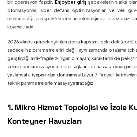
bir operasyon fazıdır.
Enjoybet giriş
şebekelerinin arka pla
otomasyonlar, siber defans optimizasyonları ve veri güvenl
mühendisliği perspektifinden incelendiğinde benzersiz bi
koymaktadır.
2026 yılında gerçekleştirilen geniş kapsamlı çekirdek (core) 
sadece hız parametrelerini değil, aynı zamanda oltalama (phis
geliştirdiği anti-fragile (kırılgan olmayan) karakterini de pekişti
verinin senkronizasyonu, siber ağların en hassas omurgasıdı
yazılımsal altyapısından donanımsal Layer 7 firewall katmanla
teknik parametrelerle masaya yatıracağız.
1. Mikro Hizmet Topolojisi ve İzole 
Konteyner Havuzları