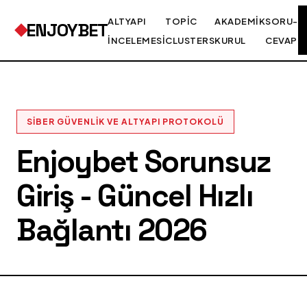
ALTYAPI
TOPIC
AKADEMIK
SORU-
ENJOYBET
İNCELEMESI
CLUSTERS
KURUL
CEVAP
SIBER GÜVENLIK VE ALTYAPI PROTOKOLÜ
Enjoybet Sorunsuz
Giriş - Güncel Hızlı
Bağlantı 2026