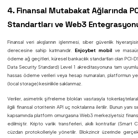
4. Finansal Mutabakat Ağlarında P
Standartları ve Web3 Entegrasyon
Finansal veri akışlarının işlenmesi, siber güvenlik hiyerarşi
derecesine sahip katmanıdır.
Enjoybet mobil
ve masaüstü
ödeme ağ geçitleri, küresel bankacılık standartları olan PCI-
Data Security Standard) Level 1 akreditasyonuna tam uyumlulukla
hassas ödeme verileri veya hesap numaraları, platformun ye
(local storage) kesinlikle saklanmaz.
Veriler, asimetrik şifreleme blokları vasıtasıyla tokenlaştırıl
ilgili finansal otoritenin API uç noktalarına iletilir. Bunun yanı
kapsamında platform omurgasına Web3 merkeziyetsiz finans
edilmiştir. Kripto varlık transferleri, akıllı kontratlar (Smar
cüzdan protokolleriyle yönetilir. Blokzincir üzerinde gerçe