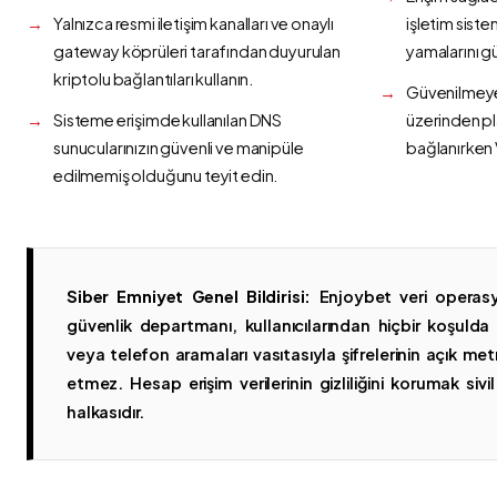
Yalnızca resmi iletişim kanalları ve onaylı
işletim siste
gateway köprüleri tarafından duyurulan
yamalarını g
kriptolu bağlantıları kullanın.
Güvenilmeyen
Sisteme erişimde kullanılan DNS
üzerinden p
sunucularınızın güvenli ve manipüle
bağlanırken 
edilmemiş olduğunu teyit edin.
Siber Emniyet Genel Bildirisi:
Enjoybet veri operasy
güvenlik departmanı, kullanıcılarından hiçbir koşuld
veya telefon aramaları vasıtasıyla şifrelerinin açık metn
etmez. Hesap erişim verilerinin gizliliğini korumak sivil 
halkasıdır.