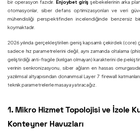
bir operasyon fazıdır.
Enjoybet giriş
şebekelerinin arka pla
otomasyonlar, siber defans optimizasyonları ve veri güvenl
mühendisliği perspektifinden incelendiğinde benzersiz bi
koymaktadır.
2026 yılında gerçekleştirilen geniş kapsamlı çekirdek (core) 
sadece hız parametrelerini değil, aynı zamanda oltalama (phis
geliştirdiği anti-fragile (kırılgan olmayan) karakterini de pekişti
verinin senkronizasyonu, siber ağların en hassas omurgasıdı
yazılımsal altyapısından donanımsal Layer 7 firewall katmanla
teknik parametrelerle masaya yatıracağız.
1. Mikro Hizmet Topolojisi ve İzole 
Konteyner Havuzları