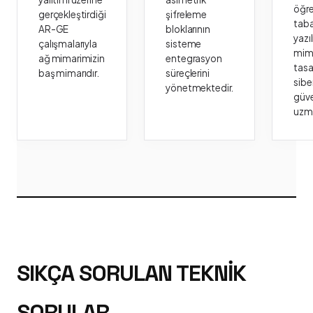
öğr
gerçekleştirdiği
şifreleme
taba
AR-GE
bloklarının
yazı
çalışmalarıyla
sisteme
mima
ağ mimarimizin
entegrasyon
tasa
baş mimarıdır.
süreçlerini
sibe
yönetmektedir.
güve
uzm
SIKÇA SORULAN TEKNIK
SORULAR