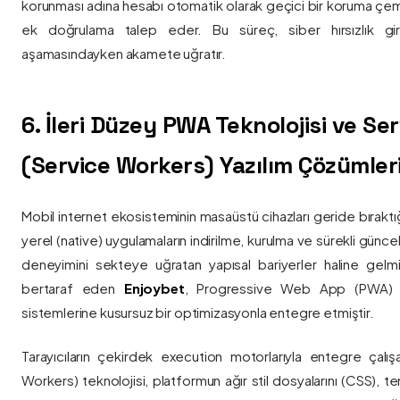
korunması adına hesabı otomatik olarak geçici bir koruma çemb
ek doğrulama talep eder. Bu süreç, siber hırsızlık gir
aşamasındayken akamete uğratır.
6. İleri Düzey PWA Teknolojisi ve Serv
(Service Workers) Yazılım Çözümler
Mobil internet ekosisteminin masaüstü cihazları geride bırak
yerel (native) uygulamaların indirilme, kurulma ve sürekli günce
deneyimini sekteye uğratan yapısal bariyerler haline gelm
bertaraf eden
Enjoybet
, Progressive Web App (PWA) mim
sistemlerine kusursuz bir optimizasyonla entegre etmiştir.
Tarayıcıların çekirdek execution motorlarıyla entegre çalışa
Workers) teknolojisi, platformun ağır stil dosyalarını (CSS), t