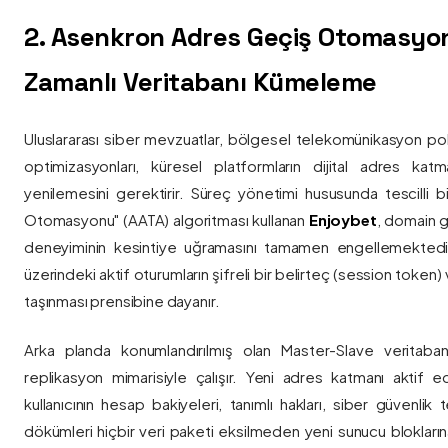
2. Asenkron Adres Geçiş Otomasyo
Zamanlı Veritabanı Kümeleme
Uluslararası siber mevzuatlar, bölgesel telekomünikasyon poli
optimizasyonları, küresel platformların dijital adres katmanl
yenilemesini gerektirir. Süreç yönetimi hususunda tescilli
Otomasyonu" (AATA) algoritması kullanan
Enjoybet
, domain g
deneyiminin kesintiye uğramasını tamamen engellemekted
üzerindeki aktif oturumların şifreli bir belirteç (session token)
taşınması prensibine dayanır.
Arka planda konumlandırılmış olan Master-Slave veritaban
replikasyon mimarisiyle çalışır. Yeni adres katmanı aktif edi
kullanıcının hesap bakiyeleri, tanımlı hakları, siber güvenlik
dökümleri hiçbir veri paketi eksilmeden yeni sunucu blokların