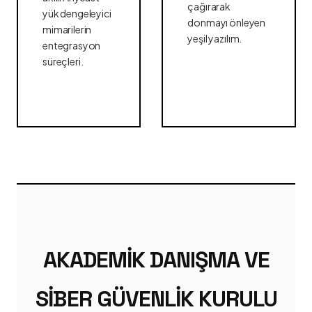
çağırarak
yük dengeleyici
donmayı önleyen
mimarilerin
yeşil yazılım.
entegrasyon
süreçleri.
AKADEMIK DANIŞMA VE
SIBER GÜVENLIK KURULU