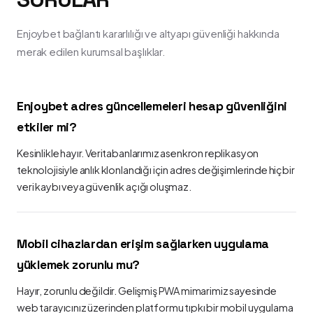
Enjoybet bağlantı kararlılığı ve altyapı güvenliği hakkında
merak edilen kurumsal başlıklar.
Enjoybet adres güncellemeleri hesap güvenliğini
etkiler mi?
Kesinlikle hayır. Veritabanlarımız asenkron replikasyon
teknolojisiyle anlık klonlandığı için adres değişimlerinde hiçbir
veri kaybı veya güvenlik açığı oluşmaz.
Mobil cihazlardan erişim sağlarken uygulama
yüklemek zorunlu mu?
Hayır, zorunlu değildir. Gelişmiş PWA mimarimiz sayesinde
web tarayıcınız üzerinden platformu tıpkı bir mobil uygulama