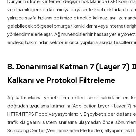
Dünyanın stratejik internet değişim noktalarında (IXP) konumlan
ve dinamik içerikleri kullanıcıya en yakın fiziksel noktadan tesl
yalnızca sayfa hızlarını optimize etmekle kalmaz, aynı zama
gelebilecek bölgesel omurga tıkanıklıklarını veya internet eriş
yönlendirmelerle aşar. Ağ mühendislerinin hassasiyetle yönettiği
endeksi bakımından sektörün öncü yapıları arasında tescillenmiş
8. Donanımsal Katman 7 (Layer 7)
Kalkanı ve Protokol Filtreleme
Ağ katmanlarına yönelik icra edilen siber saldırıların en ko
doğrudan uygulama katmanını (Application Layer - Layer 7) h
HTTP/HTTPS Flood varyasyonlarıdır. Enjoybet siber defans ekip
trafik dalgalarını sistem sınırlarına ulaşmadan önce sönüml
Scrubbing Center (Veri Temizleme Merkezleri) altyapısını aktif