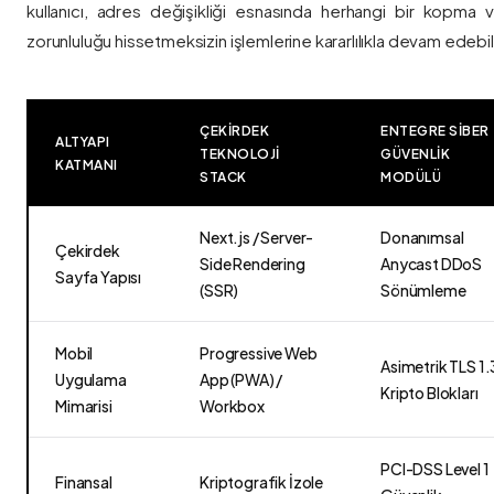
kullanıcı, adres değişikliği esnasında herhangi bir kopma
zorunluluğu hissetmeksizin işlemlerine kararlılıkla devam edebili
ÇEKIRDEK
ENTEGRE SIBER
ALTYAPI
TEKNOLOJI
GÜVENLIK
KATMANI
STACK
MODÜLÜ
Next.js / Server-
Donanımsal
Çekirdek
Side Rendering
Anycast DDoS
Sayfa Yapısı
(SSR)
Sönümleme
Mobil
Progressive Web
Asimetrik TLS 1.
Uygulama
App (PWA) /
Kripto Blokları
Mimarisi
Workbox
PCI-DSS Level 1
Finansal
Kriptografik İzole