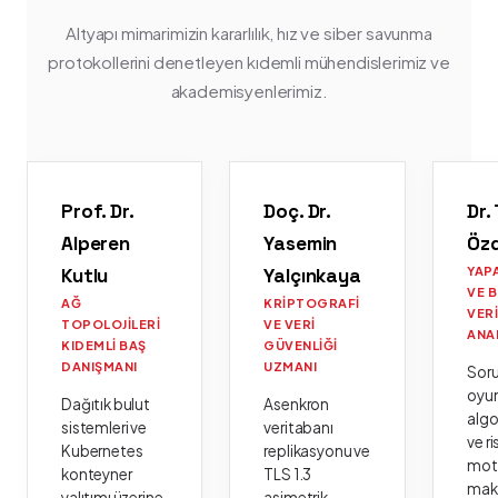
Altyapı mimarimizin kararlılık, hız ve siber savunma
protokollerini denetleyen kıdemli mühendislerimiz ve
akademisyenlerimiz.
Prof. Dr.
Doç. Dr.
Dr.
Alperen
Yasemin
Öz
Kutlu
Yalçınkaya
YAP
VE 
AĞ
KRIPTOGRAFI
VER
TOPOLOJILERI
VE VERI
ANA
KIDEMLI BAŞ
GÜVENLIĞI
DANIŞMANI
UZMANI
Sor
oyu
Dağıtık bulut
Asenkron
algo
sistemleri ve
veritabanı
ve ri
Kubernetes
replikasyonu ve
moto
konteyner
TLS 1.3
mak
yalıtımı üzerine
asimetrik