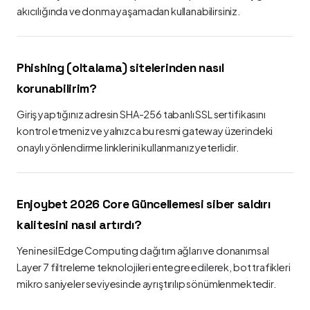
akıcılığında ve donma yaşamadan kullanabilirsiniz.
Phishing (oltalama) sitelerinden nasıl
korunabilirim?
Giriş yaptığınız adresin SHA-256 tabanlı SSL sertifikasını
kontrol etmeniz ve yalnızca bu resmi gateway üzerindeki
onaylı yönlendirme linklerini kullanmanız yeterlidir.
Enjoybet 2026 Core Güncellemesi siber saldırı
kalitesini nasıl artırdı?
Yeni nesil Edge Computing dağıtım ağları ve donanımsal
Layer 7 filtreleme teknolojileri entegre edilerek, bot trafikleri
mikro saniyeler seviyesinde ayrıştırılıp sönümlenmektedir.