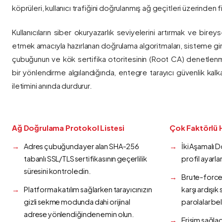
köprüleri, kullanıcı trafiğini doğrulanmış ağ geçitleri üzerinden fi
Kullanıcıların siber okuryazarlık seviyelerini artırmak ve bireys
etmek amacıyla hazırlanan doğrulama algoritmaları, sisteme gir
çubuğunun ve kök sertifika otoritesinin (Root CA) denetlenmes
bir yönlendirme algılandığında, entegre tarayıcı güvenlik kalk
iletimini anında durdurur.
Ağ Doğrulama Protokol Listesi
Çok Faktörlü 
Adres çubuğunda yer alan SHA-256
İki Aşamalı 
tabanlı SSL/TLS sertifikasının geçerlilik
profil ayarla
süresini kontrol edin.
Brute-force 
Platforma katılım sağlarken tarayıcınızın
karşı ardışı
gizli sekme modunda dahi orijinal
parolalar bel
adrese yönlendiğinden emin olun.
Erişim sağlad