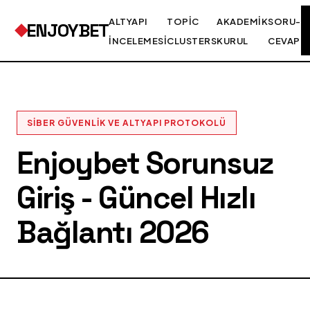
ALTYAPI
TOPIC
AKADEMIK
SORU-
ENJOYBET
İNCELEMESI
CLUSTERS
KURUL
CEVAP
SIBER GÜVENLIK VE ALTYAPI PROTOKOLÜ
Enjoybet Sorunsuz
Giriş - Güncel Hızlı
Bağlantı 2026