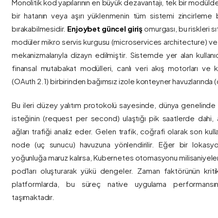
Monolitik kod yapılarının en büyük dezavantajı, tek bir modül
bir hatanın veya aşırı yüklenmenin tüm sistemi zincirleme 
bırakabilmesidir.
Enjoybet güncel giriş
omurgası, bu riskleri 
modüler mikro servis kurgusu (microservices architecture) 
mekanizmalarıyla dizayn edilmiştir. Sistemde yer alan kullanıcı
finansal mutabakat modülleri, canlı veri akış motorları ve k
(OAuth 2.1) birbirinden bağımsız izole konteyner havuzlarında (co
Bu ileri düzey yalıtım protokolü sayesinde, dünya genelinde a
isteğinin (request per second) ulaştığı pik saatlerde dahi, 
ağları trafiği analiz eder. Gelen trafik, coğrafi olarak son ku
node (uç sunucu) havuzuna yönlendirilir. Eğer bir lokasy
yoğunluğa maruz kalırsa, Kubernetes otomasyonu milisaniyeler
pod'ları oluşturarak yükü dengeler. Zaman faktörünün kriti
platformlarda, bu süreç native uygulama performansını
taşımaktadır.