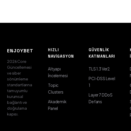
HIZLI
GÜVENLIK
ENJOYBET
NAVIGASYON
KATMANLARI
2026 Core
Güncellemesi
Altyapı
TLS 1.3 Ver2
ve siber
İncelemesi
PCI-DSS Level
sönümleme
standartlarına
Topic
1
tam uyumlu
Clusters
Layer 7 DDoS
kurumsal
Akademik
Defans
bağlantı ve
doğrulama
Panel
kapısı.