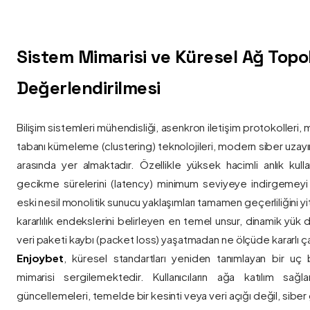
Sistem Mimarisi ve Küresel Ağ Topolo
Değerlendirilmesi
Bilişim sistemleri mühendisliği, asenkron iletişim protokolleri, 
tabanı kümeleme (clustering) teknolojileri, modern siber uzay
arasında yer almaktadır. Özellikle yüksek hacimli anlık kulla
gecikme sürelerini (latency) minimum seviyeye indirgemey
eski nesil monolitik sunucu yaklaşımları tamamen geçerliliğini yitir
kararlılık endekslerini belirleyen en temel unsur, dinamik yük
veri paketi kaybı (packet loss) yaşatmadan ne ölçüde kararlı ça
Enjoybet
, küresel standartları yeniden tanımlayan bir uç
mimarisi sergilemektedir. Kullanıcıların ağa katılım sağla
güncellemeleri, temelde bir kesinti veya veri açığı değil, siber 