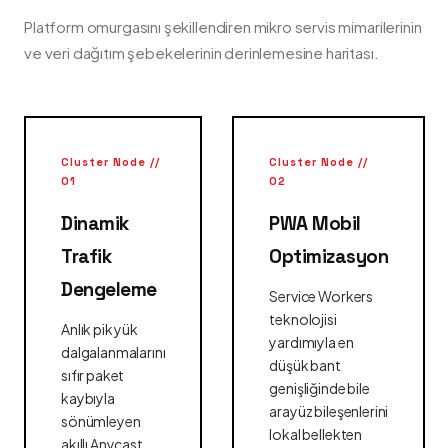
Platform omurgasını şekillendiren mikro servis mimarilerinin
ve veri dağıtım şebekelerinin derinlemesine haritası.
Cluster Node //
Cluster Node //
01
02
Dinamik
PWA Mobil
Trafik
Optimizasyon
Dengeleme
Service Workers
teknolojisi
Anlık pik yük
yardımıyla en
dalgalanmalarını
düşük bant
sıfır paket
genişliğinde bile
kaybıyla
arayüz bileşenlerini
sönümleyen
lokal bellekten
akıllı Anycast