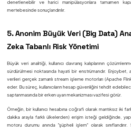
denetlenebilir ve harici manipülasyonlara tamamen kapa
mertebesinde sonuçlandırılır.
5. Anonim Büyük Veri (Big Data) Ana
Zeka Tabanlı Risk Yönetimi
Büyük veri analitiği, kullanıcı davranış kalıplarının çözümlenm
sürdürülmesi noktasında hayati bir enstrümandır. Enjoybet,
verileri gerçek zamanlı stream işleme motorları (Apache Flink /
eder. Bu süreç, kullanıcıların hesap güvenliğini tehdit edebile
saptanmasında bir erken uyarı mekanizması vazifesi görür.
Örneğin, bir kullanıcı hesabına coğrafi olarak mantıksız iki fa
dakika arayla farklı ülkelerden) erişim isteği geldiğinde, yap
motoru durumu anında "şüpheli işlem" olarak sınıflandırır. Si