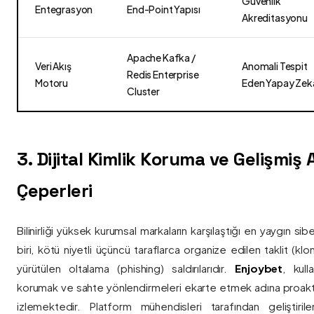
Güvenlik
Entegrasyon
End-Point Yapısı
Akreditasyonu
Apache Kafka /
Veri Akış
Anomali Tespit
Redis Enterprise
Motoru
Eden Yapay Zek
Cluster
3. Dijital Kimlik Koruma ve Gelişmiş
Çeperleri
Bilinirliği yüksek kurumsal markaların karşılaştığı en yaygın si
biri, kötü niyetli üçüncü taraflarca organize edilen taklit (kl
yürütülen oltalama (phishing) saldırılarıdır.
Enjoybet
, kulla
korumak ve sahte yönlendirmeleri ekarte etmek adına proaktif 
izlemektedir. Platform mühendisleri tarafından geliştiri