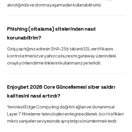
akıcılığında ve donma yaşamadan kullanabilirsiniz.
Phishing (oltalama) sitelerinden nasıl
korunabilirim?
Giriş yaptığınız adresin SHA-256 tabanlı SSL sertifikasını
kontrol etmeniz ve yalnızca bu resmi gateway üzerindeki
onaylı yönlendirme linklerini kullanmanız yeterlidir.
Enjoybet 2026 Core Güncellemesi siber saldırı
kalitesini nasıl artırdı?
Yeni nesil Edge Computing dağıtım ağları ve donanımsal
Layer 7 filtreleme teknolojileri entegre edilerek, bot trafikleri
mikro saniyeler seviyesinde ayrıştırılıp sönümlenmektedir.