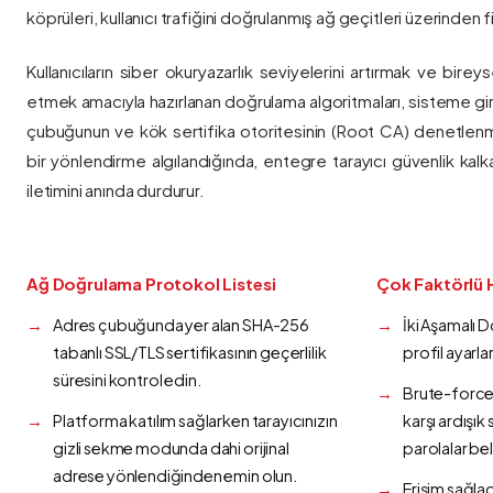
köprüleri, kullanıcı trafiğini doğrulanmış ağ geçitleri üzerinden fi
Kullanıcıların siber okuryazarlık seviyelerini artırmak ve bireys
etmek amacıyla hazırlanan doğrulama algoritmaları, sisteme gir
çubuğunun ve kök sertifika otoritesinin (Root CA) denetlenmes
bir yönlendirme algılandığında, entegre tarayıcı güvenlik kalk
iletimini anında durdurur.
Ağ Doğrulama Protokol Listesi
Çok Faktörlü 
Adres çubuğunda yer alan SHA-256
İki Aşamalı 
tabanlı SSL/TLS sertifikasının geçerlilik
profil ayarla
süresini kontrol edin.
Brute-force 
Platforma katılım sağlarken tarayıcınızın
karşı ardışı
gizli sekme modunda dahi orijinal
parolalar bel
adrese yönlendiğinden emin olun.
Erişim sağlad