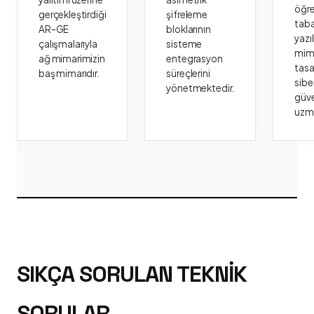
öğr
gerçekleştirdiği
şifreleme
taba
AR-GE
bloklarının
yazı
çalışmalarıyla
sisteme
mima
ağ mimarimizin
entegrasyon
tasa
baş mimarıdır.
süreçlerini
sibe
yönetmektedir.
güve
uzm
SIKÇA SORULAN TEKNIK
SORULAR