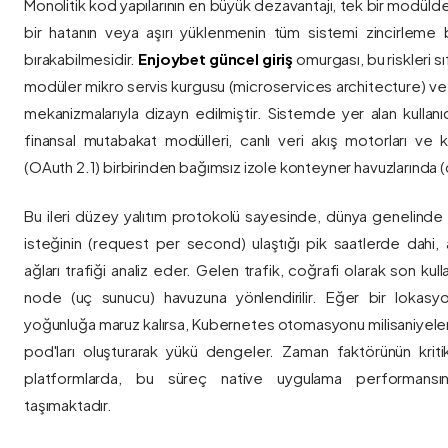
Monolitik kod yapılarının en büyük dezavantajı, tek bir modül
bir hatanın veya aşırı yüklenmenin tüm sistemi zincirleme 
bırakabilmesidir.
Enjoybet güncel giriş
omurgası, bu riskleri 
modüler mikro servis kurgusu (microservices architecture) 
mekanizmalarıyla dizayn edilmiştir. Sistemde yer alan kullanıcı
finansal mutabakat modülleri, canlı veri akış motorları ve k
(OAuth 2.1) birbirinden bağımsız izole konteyner havuzlarında (co
Bu ileri düzey yalıtım protokolü sayesinde, dünya genelinde a
isteğinin (request per second) ulaştığı pik saatlerde dahi, 
ağları trafiği analiz eder. Gelen trafik, coğrafi olarak son ku
node (uç sunucu) havuzuna yönlendirilir. Eğer bir lokasy
yoğunluğa maruz kalırsa, Kubernetes otomasyonu milisaniyeler
pod'ları oluşturarak yükü dengeler. Zaman faktörünün kriti
platformlarda, bu süreç native uygulama performansını
taşımaktadır.