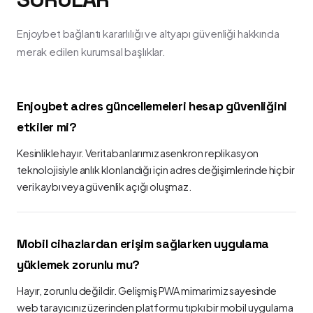
Enjoybet bağlantı kararlılığı ve altyapı güvenliği hakkında
merak edilen kurumsal başlıklar.
Enjoybet adres güncellemeleri hesap güvenliğini
etkiler mi?
Kesinlikle hayır. Veritabanlarımız asenkron replikasyon
teknolojisiyle anlık klonlandığı için adres değişimlerinde hiçbir
veri kaybı veya güvenlik açığı oluşmaz.
Mobil cihazlardan erişim sağlarken uygulama
yüklemek zorunlu mu?
Hayır, zorunlu değildir. Gelişmiş PWA mimarimiz sayesinde
web tarayıcınız üzerinden platformu tıpkı bir mobil uygulama