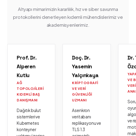
Altyapı mimarimizin kararlılık, hız ve siber savunma
protokollerini denetleyen kıdemli mühendislerimiz ve
akademisyenlerimiz.
Prof. Dr.
Doç. Dr.
Dr.
Alperen
Yasemin
Öz
Kutlu
Yalçınkaya
YAP
VE 
AĞ
KRIPTOGRAFI
VER
TOPOLOJILERI
VE VERI
ANA
KIDEMLI BAŞ
GÜVENLIĞI
DANIŞMANI
UZMANI
Sor
oyu
Dağıtık bulut
Asenkron
algo
sistemleri ve
veritabanı
ve ri
Kubernetes
replikasyonu ve
moto
konteyner
TLS 1.3
mak
yalıtımı üzerine
asimetrik