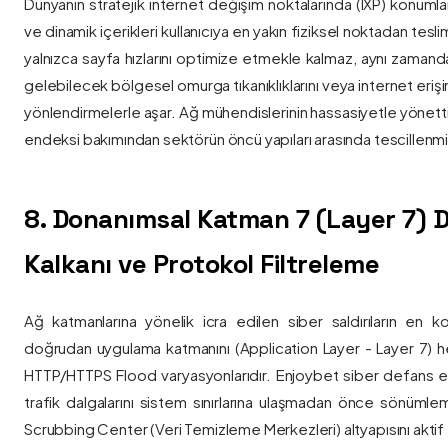
Dünyanın stratejik internet değişim noktalarında (IXP) konumlan
ve dinamik içerikleri kullanıcıya en yakın fiziksel noktadan tesl
yalnızca sayfa hızlarını optimize etmekle kalmaz, aynı zama
gelebilecek bölgesel omurga tıkanıklıklarını veya internet eriş
yönlendirmelerle aşar. Ağ mühendislerinin hassasiyetle yönettiği
endeksi bakımından sektörün öncü yapıları arasında tescillenmiş
8. Donanımsal Katman 7 (Layer 7)
Kalkanı ve Protokol Filtreleme
Ağ katmanlarına yönelik icra edilen siber saldırıların en ko
doğrudan uygulama katmanını (Application Layer - Layer 7) h
HTTP/HTTPS Flood varyasyonlarıdır. Enjoybet siber defans ekip
trafik dalgalarını sistem sınırlarına ulaşmadan önce sönüml
Scrubbing Center (Veri Temizleme Merkezleri) altyapısını aktif