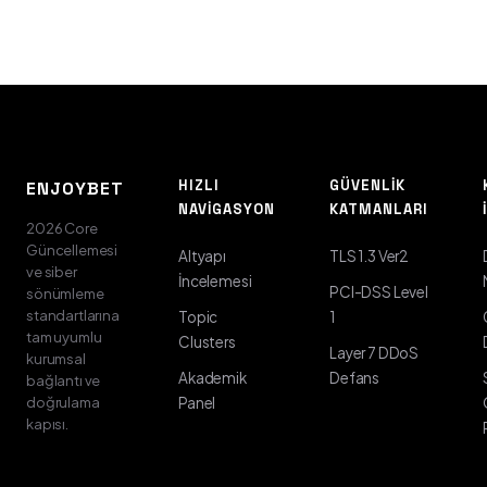
HIZLI
GÜVENLIK
ENJOYBET
NAVIGASYON
KATMANLARI
2026 Core
Güncellemesi
Altyapı
TLS 1.3 Ver2
ve siber
İncelemesi
PCI-DSS Level
sönümleme
standartlarına
Topic
1
tam uyumlu
Clusters
Layer 7 DDoS
kurumsal
Akademik
Defans
bağlantı ve
doğrulama
Panel
kapısı.