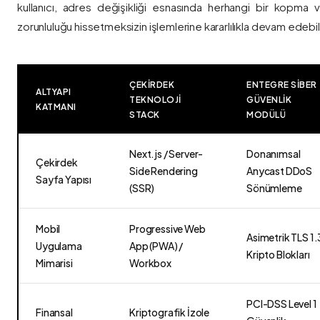
kullanıcı, adres değişikliği esnasında herhangi bir kopma
zorunluluğu hissetmeksizin işlemlerine kararlılıkla devam edebili
ÇEKIRDEK
ENTEGRE SIBER
ALTYAPI
TEKNOLOJI
GÜVENLIK
KATMANI
STACK
MODÜLÜ
Next.js / Server-
Donanımsal
Çekirdek
Side Rendering
Anycast DDoS
Sayfa Yapısı
(SSR)
Sönümleme
Mobil
Progressive Web
Asimetrik TLS 1.
Uygulama
App (PWA) /
Kripto Blokları
Mimarisi
Workbox
PCI-DSS Level 1
Finansal
Kriptografik İzole