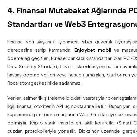
4. Finansal Mutabakat Ağlarında P
Standartları ve Web3 Entegrasyon
Finansal veri akışlarının işlenmesi, siber güvenlik hiyerarşi
derecesine sahip katmanıdır.
Enjoybet mobil
ve masaüstü
ödeme ağ geçitleri, küresel bankacılık standartları olan PCI-
Data Security Standard) Level 1 akreditasyonuna tam uyumlulukla
hassas ödeme verileri veya hesap numaraları, platformun ye
(local storage) kesinlikle saklanmaz.
Veriler, asimetrik şifreleme blokları vasıtasıyla tokenlaştırıl
ilgili finansal otoritenin API uç noktalarına iletilir. Bunun yanı
kapsamında platform omurgasına Web3 merkeziyetsiz finans
edilmiştir. Kripto varlık transferleri, akıllı kontratlar (Smar
cüzdan protokolleriyle yönetilir. Blokzincir üzerinde gerçe