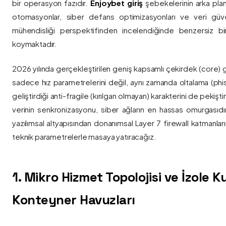
bir operasyon fazıdır.
Enjoybet giriş
şebekelerinin arka pla
otomasyonlar, siber defans optimizasyonları ve veri güvenl
mühendisliği perspektifinden incelendiğinde benzersiz bi
koymaktadır.
2026 yılında gerçekleştirilen geniş kapsamlı çekirdek (core) 
sadece hız parametrelerini değil, aynı zamanda oltalama (phis
geliştirdiği anti-fragile (kırılgan olmayan) karakterini de pekişti
verinin senkronizasyonu, siber ağların en hassas omurgasıdı
yazılımsal altyapısından donanımsal Layer 7 firewall katmanla
teknik parametrelerle masaya yatıracağız.
1. Mikro Hizmet Topolojisi ve İzole 
Konteyner Havuzları