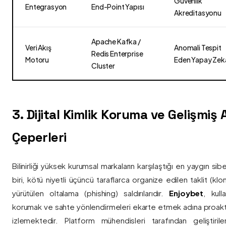
Güvenlik
Entegrasyon
End-Point Yapısı
Akreditasyonu
Apache Kafka /
Veri Akış
Anomali Tespit
Redis Enterprise
Motoru
Eden Yapay Zek
Cluster
3. Dijital Kimlik Koruma ve Gelişmiş
Çeperleri
Bilinirliği yüksek kurumsal markaların karşılaştığı en yaygın si
biri, kötü niyetli üçüncü taraflarca organize edilen taklit (kl
yürütülen oltalama (phishing) saldırılarıdır.
Enjoybet
, kulla
korumak ve sahte yönlendirmeleri ekarte etmek adına proaktif 
izlemektedir. Platform mühendisleri tarafından geliştiri