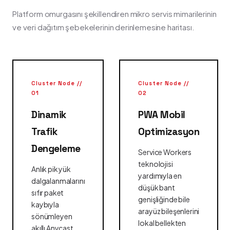
Platform omurgasını şekillendiren mikro servis mimarilerinin
ve veri dağıtım şebekelerinin derinlemesine haritası.
Cluster Node //
Cluster Node //
01
02
Dinamik
PWA Mobil
Trafik
Optimizasyon
Dengeleme
Service Workers
teknolojisi
Anlık pik yük
yardımıyla en
dalgalanmalarını
düşük bant
sıfır paket
genişliğinde bile
kaybıyla
arayüz bileşenlerini
sönümleyen
lokal bellekten
akıllı Anycast