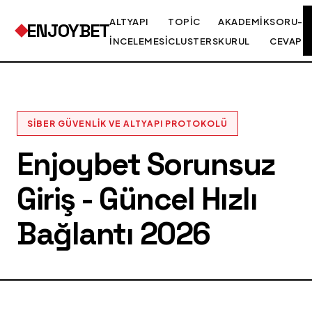
ALTYAPI
TOPIC
AKADEMIK
SORU-
ENJOYBET
İNCELEMESI
CLUSTERS
KURUL
CEVAP
SIBER GÜVENLIK VE ALTYAPI PROTOKOLÜ
Enjoybet Sorunsuz
Giriş - Güncel Hızlı
Bağlantı 2026