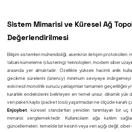
Sistem Mimarisi ve Küresel Ağ Topolo
Değerlendirilmesi
Bilişim sistemleri mühendisliği, asenkron iletişim protokolleri, 
tabanı kümeleme (clustering) teknolojileri, modern siber uzay
arasında yer almaktadır. Özellikle yüksek hacimli anlık kulla
gecikme sürelerini (latency) minimum seviyeye indirgemey
eski nesil monolitik sunucu yaklaşımları tamamen geçerliliğini yitir
kararlılık endekslerini belirleyen en temel unsur, dinamik yük
veri paketi kaybı (packet loss) yaşatmadan ne ölçüde kararlı ça
Enjoybet
, küresel standartları yeniden tanımlayan bir uç
mimarisi sergilemektedir. Kullanıcıların ağa katılım sağla
güncellemeleri, temelde bir kesinti veya veri açığı değil, siber 