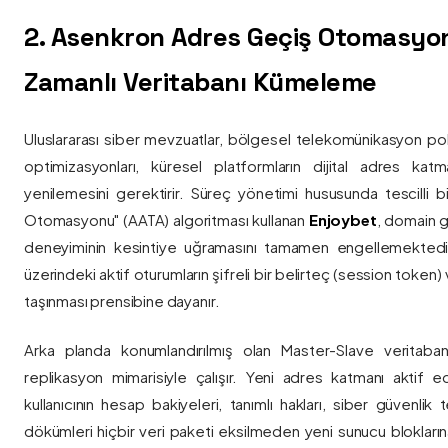
2. Asenkron Adres Geçiş Otomasyo
Zamanlı Veritabanı Kümeleme
Uluslararası siber mevzuatlar, bölgesel telekomünikasyon poli
optimizasyonları, küresel platformların dijital adres katmanl
yenilemesini gerektirir. Süreç yönetimi hususunda tescilli
Otomasyonu" (AATA) algoritması kullanan
Enjoybet
, domain g
deneyiminin kesintiye uğramasını tamamen engellemekted
üzerindeki aktif oturumların şifreli bir belirteç (session token)
taşınması prensibine dayanır.
Arka planda konumlandırılmış olan Master-Slave veritaban
replikasyon mimarisiyle çalışır. Yeni adres katmanı aktif edi
kullanıcının hesap bakiyeleri, tanımlı hakları, siber güvenlik
dökümleri hiçbir veri paketi eksilmeden yeni sunucu blokların