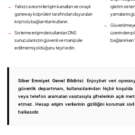
Yalnızca resmi iletişim kanalları ve onaylı
işletim siste
gateway köprüleri tarafından duyurulan
yamalarını g
kriptolu bağlantıları kullanın.
Güvenilmeyen
Sisteme erişimde kullanılan DNS
üzerinden p
sunucularınızın güvenli ve manipüle
bağlanırken 
edilmemiş olduğunu teyit edin.
Siber Emniyet Genel Bildirisi:
Enjoybet veri operasy
güvenlik departmanı, kullanıcılarından hiçbir koşuld
veya telefon aramaları vasıtasıyla şifrelerinin açık metn
etmez. Hesap erişim verilerinin gizliliğini korumak sivil 
halkasıdır.