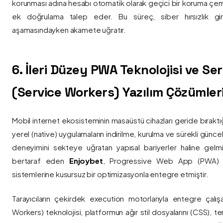
korunması adına hesabı otomatik olarak geçici bir koruma çemb
ek doğrulama talep eder. Bu süreç, siber hırsızlık gir
aşamasındayken akamete uğratır.
6. İleri Düzey PWA Teknolojisi ve Serv
(Service Workers) Yazılım Çözümler
Mobil internet ekosisteminin masaüstü cihazları geride bırak
yerel (native) uygulamaların indirilme, kurulma ve sürekli günce
deneyimini sekteye uğratan yapısal bariyerler haline gelm
bertaraf eden
Enjoybet
, Progressive Web App (PWA) mim
sistemlerine kusursuz bir optimizasyonla entegre etmiştir.
Tarayıcıların çekirdek execution motorlarıyla entegre çalışa
Workers) teknolojisi, platformun ağır stil dosyalarını (CSS), t