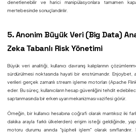
denetlenebilir ve harici manipülasyonlara tamamen kapa
mertebesinde sonuçlandırılır.
5. Anonim Büyük Veri (Big Data) Ana
Zeka Tabanlı Risk Yönetimi
Büyük veri analitiği, kullanıcı davranış kalıplarının çözümlenm
sürdürülmesi noktasında hayati bir enstrümandır. Enjoybet,
verileri gerçek zamanlı stream işleme motorları (Apache Flink /
eder. Bu süreç, kullanıcıların hesap güvenliğini tehdit edebile
saptanmasında bir erken uyarı mekanizması vazifesi görür.
Örneğin, bir kullanıcı hesabına coğrafi olarak mantıksız iki fa
dakika arayla farklı ülkelerden) erişim isteği geldiğinde, yap
motoru durumu anında "şüpheli işlem" olarak sınıflandırır. Si