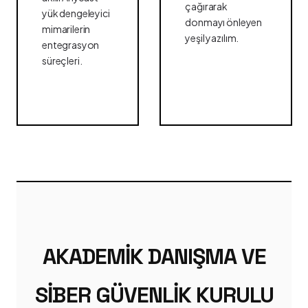
çağırarak
yük dengeleyici
donmayı önleyen
mimarilerin
yeşil yazılım.
entegrasyon
süreçleri.
AKADEMIK DANIŞMA VE
SIBER GÜVENLIK KURULU