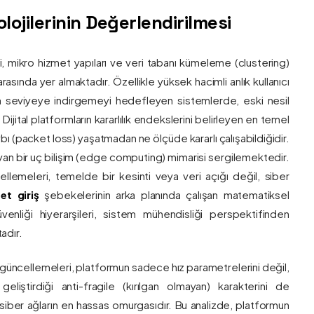
ojilerinin Değerlendirilmesi
ri, mikro hizmet yapıları ve veri tabanı kümeleme (clustering)
asında yer almaktadır. Özellikle yüksek hacimli anlık kullanıcı
um seviyeye indirgemeyi hedefleyen sistemlerde, eski nesil
 Dijital platformların kararlılık endekslerini belirleyen en temel
bı (packet loss) yaşatmadan ne ölçüde kararlı çalışabildiğidir.
ayan bir uç bilişim (edge computing) mimarisi sergilemektedir.
ncellemeleri, temelde bir kesinti veya veri açığı değil, siber
et giriş
şebekelerinin arka planında çalışan matematiksel
enliği hiyerarşileri, sistem mühendisliği perspektifinden
adır.
 güncellemeleri, platformun sadece hız parametrelerini değil,
eliştirdiği anti-fragile (kırılgan olmayan) karakterini de
, siber ağların en hassas omurgasıdır. Bu analizde, platformun