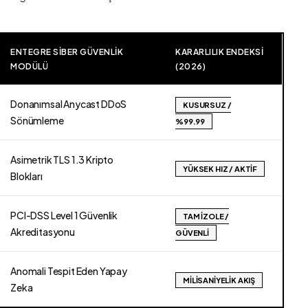
ENTEGRE SIBER GÜVENLIK
KARARLILIK ENDEKSI
MODÜLÜ
(2026)
Donanımsal Anycast DDoS
KUSURSUZ /
Sönümleme
%99.99
Asimetrik TLS 1.3 Kripto
YÜKSEK HIZ / AKTIF
Blokları
PCI-DSS Level 1 Güvenlik
TAM İZOLE /
Akreditasyonu
GÜVENLI
Anomali Tespit Eden Yapay
MILISANIYELIK AKIŞ
Zeka