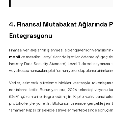
4. Finansal Mutabakat Ağlarında 
Entegrasyonu
Finansal veri akışlarının işlenmesi, siber güvenlik hiyerarşisi
mobil
ve masaüstü arayüzlerinde işletilen ödeme ağ geçitler
Industry Data Security Standard) Level 1 akreditasyonuna tam
veya hesap numaraları, platformun yerel depolama birimlerind
Veriler, asimetrik şifreleme blokları vasıtasıyla tokenlaştırı
noktalarına iletilir. Bunun yanı sıra, 2026 teknoloji vizy
(DeFi) çözümleri entegre edilmiştir. Kripto varlık transferle
protokolleriyle yönetilir. Blokzincir üzerinde gerçekleşen 
tamamen kapalı bir şekilde saniyeler mertebesinde sonuçlandı