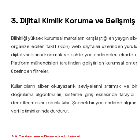
3. Dijital Kimlik Koruma ve Gelişmi
Bilinirliği yüksek kurumsal markaların karşılaştığı en yaygın si
organize edilen taklit (klon) web sayfaları üzerinden yürütül
dijital varlıklarını korumak ve sahte yönlendirmeleri ekarte 
Platform mühendisleri tarafından geliştirilen kurumsal enteg
üzerinden filtreler.
Kullanıcıların siber okuryazarlık seviyelerini artırmak ve 
doğrulama algoritmaları, sisteme giriş esnasında tarayıc
denetlenmesini zorunlu kılar. Şüpheli bir yönlendirme algıla
veri iletimini anında durdurur.
Ağ Doğrulama Protokol Listesi