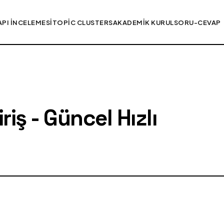
API İNCELEMESI
TOPIC CLUSTERS
AKADEMIK KURUL
SORU-CEVAP
iş - Güncel Hızlı