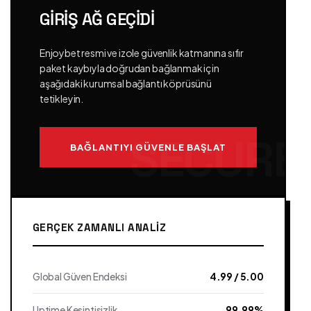
GIRIŞ AĞ GEÇIDI
Enjoybet resmi ve izole güvenlik katmanına sıfır
paket kaybıyla doğrudan bağlanmak için
aşağıdaki kurumsal bağlantı köprüsünü
tetikleyin.
BAĞLANTIYI GÜVENLE BAŞLAT
GERÇEK ZAMANLI ANALIZ
Global Güven Endeksi
4.99 / 5.00
Uptime Kesintisizlik
99.99%