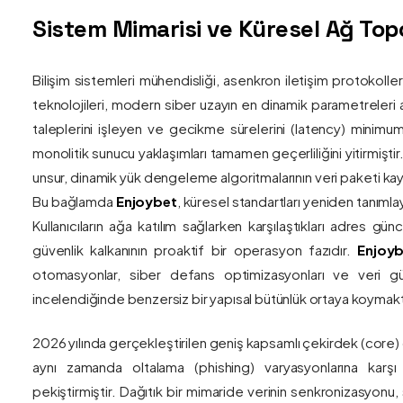
Sistem Mimarisi ve Küresel Ağ Topol
Bilişim sistemleri mühendisliği, asenkron iletişim protokolle
teknolojileri, modern siber uzayın en dinamik parametreleri ar
taleplerini işleyen ve gecikme sürelerini (latency) minim
monolitik sunucu yaklaşımları tamamen geçerliliğini yitirmiştir.
unsur, dinamik yük dengeleme algoritmalarının veri paketi kay
Bu bağlamda
Enjoybet
, küresel standartları yeniden tanıml
Kullanıcıların ağa katılım sağlarken karşılaştıkları adres gü
güvenlik kalkanının proaktif bir operasyon fazıdır.
Enjoyb
otomasyonlar, siber defans optimizasyonları ve veri güv
incelendiğinde benzersiz bir yapısal bütünlük ortaya koymakt
2026 yılında gerçekleştirilen geniş kapsamlı çekirdek (core)
aynı zamanda oltalama (phishing) varyasyonlarına karşı g
pekiştirmiştir. Dağıtık bir mimaride verinin senkronizasyonu