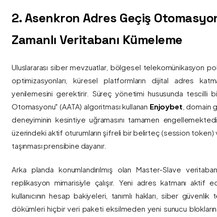
2. Asenkron Adres Geçiş Otomasyo
Zamanlı Veritabanı Kümeleme
Uluslararası siber mevzuatlar, bölgesel telekomünikasyon poli
optimizasyonları, küresel platformların dijital adres katmanl
yenilemesini gerektirir. Süreç yönetimi hususunda tescilli
Otomasyonu" (AATA) algoritması kullanan
Enjoybet
, domain g
deneyiminin kesintiye uğramasını tamamen engellemekted
üzerindeki aktif oturumların şifreli bir belirteç (session token)
taşınması prensibine dayanır.
Arka planda konumlandırılmış olan Master-Slave veritaban
replikasyon mimarisiyle çalışır. Yeni adres katmanı aktif edi
kullanıcının hesap bakiyeleri, tanımlı hakları, siber güvenlik
dökümleri hiçbir veri paketi eksilmeden yeni sunucu blokların