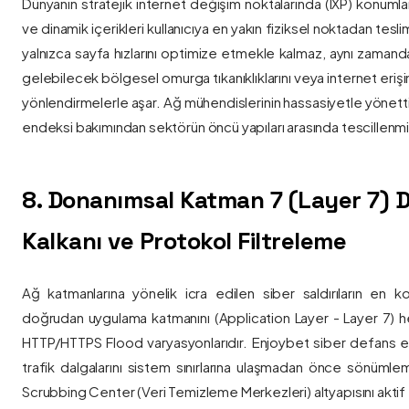
Dünyanın stratejik internet değişim noktalarında (IXP) konumlan
ve dinamik içerikleri kullanıcıya en yakın fiziksel noktadan tesl
yalnızca sayfa hızlarını optimize etmekle kalmaz, aynı zama
gelebilecek bölgesel omurga tıkanıklıklarını veya internet eriş
yönlendirmelerle aşar. Ağ mühendislerinin hassasiyetle yönettiği
endeksi bakımından sektörün öncü yapıları arasında tescillenmiş
8. Donanımsal Katman 7 (Layer 7)
Kalkanı ve Protokol Filtreleme
Ağ katmanlarına yönelik icra edilen siber saldırıların en ko
doğrudan uygulama katmanını (Application Layer - Layer 7) h
HTTP/HTTPS Flood varyasyonlarıdır. Enjoybet siber defans ekip
trafik dalgalarını sistem sınırlarına ulaşmadan önce sönüml
Scrubbing Center (Veri Temizleme Merkezleri) altyapısını aktif