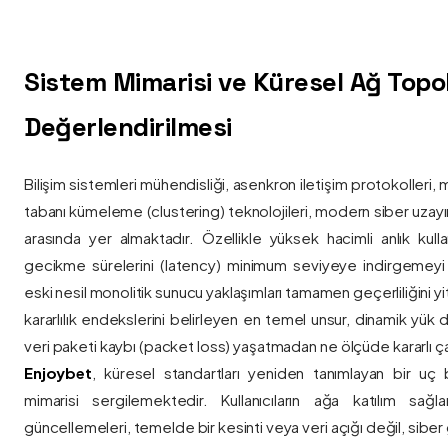
Sistem Mimarisi ve Küresel Ağ Topolo
Değerlendirilmesi
Bilişim sistemleri mühendisliği, asenkron iletişim protokolleri, 
tabanı kümeleme (clustering) teknolojileri, modern siber uzay
arasında yer almaktadır. Özellikle yüksek hacimli anlık kulla
gecikme sürelerini (latency) minimum seviyeye indirgemey
eski nesil monolitik sunucu yaklaşımları tamamen geçerliliğini yitir
kararlılık endekslerini belirleyen en temel unsur, dinamik yük
veri paketi kaybı (packet loss) yaşatmadan ne ölçüde kararlı ça
Enjoybet
, küresel standartları yeniden tanımlayan bir uç
mimarisi sergilemektedir. Kullanıcıların ağa katılım sağla
güncellemeleri, temelde bir kesinti veya veri açığı değil, siber 