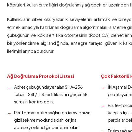
köprüleri, kullanıcı trafiğini doğrulanmış ağ geçitleri üzerinden fi
Kullanıcıların siber okuryazarlık seviyelerini artırmak ve bireys
etmek amacıyla hazırlanan doğrulama algoritmaları, sisteme gir
çubuğunun ve kök sertifika otoritesinin (Root CA) denetlenmes
bir yönlendirme algılandığında, entegre tarayıcı güvenlik kalk
iletimini anında durdurur.
Ağ Doğrulama Protokol Listesi
Çok Faktörlü 
Adres çubuğunda yer alan SHA-256
İki Aşamalı 
tabanlı SSL/TLS sertifikasının geçerlilik
profil ayarla
süresini kontrol edin.
Brute-force 
Platforma katılım sağlarken tarayıcınızın
karşı ardışı
gizli sekme modunda dahi orijinal
parolalar bel
adrese yönlendiğinden emin olun.
Erişim sağlad