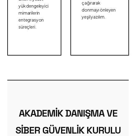
çağırarak
yük dengeleyici
donmayı önleyen
mimarilerin
yeşil yazılım.
entegrasyon
süreçleri.
AKADEMIK DANIŞMA VE
SIBER GÜVENLIK KURULU