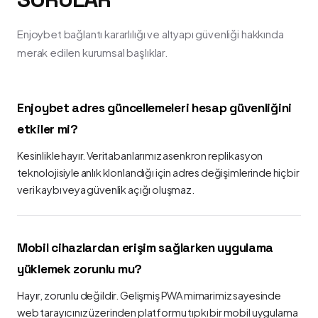
Enjoybet bağlantı kararlılığı ve altyapı güvenliği hakkında
merak edilen kurumsal başlıklar.
Enjoybet adres güncellemeleri hesap güvenliğini
etkiler mi?
Kesinlikle hayır. Veritabanlarımız asenkron replikasyon
teknolojisiyle anlık klonlandığı için adres değişimlerinde hiçbir
veri kaybı veya güvenlik açığı oluşmaz.
Mobil cihazlardan erişim sağlarken uygulama
yüklemek zorunlu mu?
Hayır, zorunlu değildir. Gelişmiş PWA mimarimiz sayesinde
web tarayıcınız üzerinden platformu tıpkı bir mobil uygulama