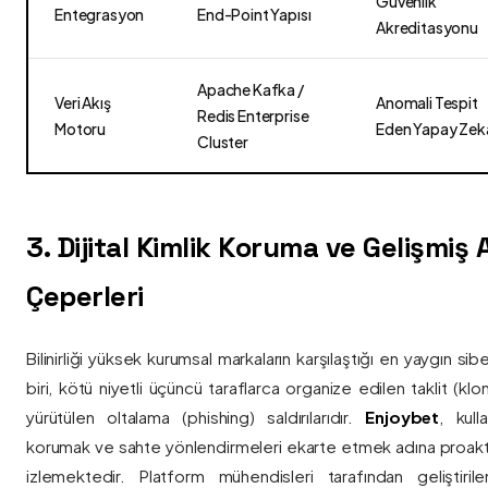
Güvenlik
Entegrasyon
End-Point Yapısı
Akreditasyonu
Apache Kafka /
Veri Akış
Anomali Tespit
Redis Enterprise
Motoru
Eden Yapay Zek
Cluster
3. Dijital Kimlik Koruma ve Gelişmiş
Çeperleri
Bilinirliği yüksek kurumsal markaların karşılaştığı en yaygın si
biri, kötü niyetli üçüncü taraflarca organize edilen taklit (kl
yürütülen oltalama (phishing) saldırılarıdır.
Enjoybet
, kulla
korumak ve sahte yönlendirmeleri ekarte etmek adına proaktif 
izlemektedir. Platform mühendisleri tarafından geliştiri