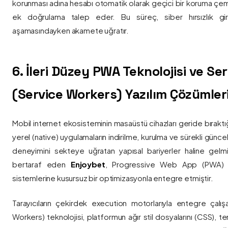
korunması adına hesabı otomatik olarak geçici bir koruma çemb
ek doğrulama talep eder. Bu süreç, siber hırsızlık gir
aşamasındayken akamete uğratır.
6. İleri Düzey PWA Teknolojisi ve Serv
(Service Workers) Yazılım Çözümler
Mobil internet ekosisteminin masaüstü cihazları geride bırak
yerel (native) uygulamaların indirilme, kurulma ve sürekli günce
deneyimini sekteye uğratan yapısal bariyerler haline gelm
bertaraf eden
Enjoybet
, Progressive Web App (PWA) mim
sistemlerine kusursuz bir optimizasyonla entegre etmiştir.
Tarayıcıların çekirdek execution motorlarıyla entegre çalışa
Workers) teknolojisi, platformun ağır stil dosyalarını (CSS), t