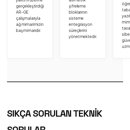
öğr
gerçekleştirdiği
şifreleme
taba
AR-GE
bloklarının
yazı
çalışmalarıyla
sisteme
mima
ağ mimarimizin
entegrasyon
tasa
baş mimarıdır.
süreçlerini
sibe
yönetmektedir.
güve
uzm
SIKÇA SORULAN TEKNIK
SORULAR