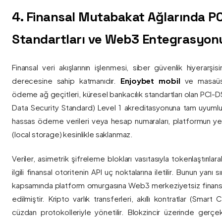
4. Finansal Mutabakat Ağlarında P
Standartları ve Web3 Entegrasyon
Finansal veri akışlarının işlenmesi, siber güvenlik hiyerarşi
derecesine sahip katmanıdır.
Enjoybet mobil
ve masaüstü
ödeme ağ geçitleri, küresel bankacılık standartları olan PCI-
Data Security Standard) Level 1 akreditasyonuna tam uyumlulukla
hassas ödeme verileri veya hesap numaraları, platformun ye
(local storage) kesinlikle saklanmaz.
Veriler, asimetrik şifreleme blokları vasıtasıyla tokenlaştırıl
ilgili finansal otoritenin API uç noktalarına iletilir. Bunun yanı
kapsamında platform omurgasına Web3 merkeziyetsiz finans
edilmiştir. Kripto varlık transferleri, akıllı kontratlar (Smar
cüzdan protokolleriyle yönetilir. Blokzincir üzerinde gerçe