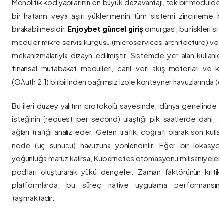
Monolitik kod yapılarının en büyük dezavantajı, tek bir modül
bir hatanın veya aşırı yüklenmenin tüm sistemi zincirleme 
bırakabilmesidir.
Enjoybet güncel giriş
omurgası, bu riskleri 
modüler mikro servis kurgusu (microservices architecture) 
mekanizmalarıyla dizayn edilmiştir. Sistemde yer alan kullanıcı
finansal mutabakat modülleri, canlı veri akış motorları ve k
(OAuth 2.1) birbirinden bağımsız izole konteyner havuzlarında (co
Bu ileri düzey yalıtım protokolü sayesinde, dünya genelinde a
isteğinin (request per second) ulaştığı pik saatlerde dahi, 
ağları trafiği analiz eder. Gelen trafik, coğrafi olarak son ku
node (uç sunucu) havuzuna yönlendirilir. Eğer bir lokasy
yoğunluğa maruz kalırsa, Kubernetes otomasyonu milisaniyeler
pod'ları oluşturarak yükü dengeler. Zaman faktörünün kriti
platformlarda, bu süreç native uygulama performansını
taşımaktadır.