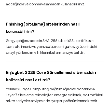
akıcılığında ve donma yaşamadan kullanabilirsiniz.
Phishing (oltalama) sitelerinden nasıl
korunabilirim?
Giriş yaptığınız adresin SHA-256 tabanlı SSL sertifikasını
kontrol etmeniz ve yalnızca bu resmi gateway üzerindeki
onaylı yönlendirme linklerini kullanmanız yeterlidir.
Enjoybet 2026 Core Güncellemesi siber saldırı
kalitesini nasıl artırdı?
Yeni nesil Edge Computing dağıtım ağları ve donanımsal
Layer 7 filtreleme teknolojileri entegre edilerek, bot trafikleri
mikro saniyeler seviyesinde ayrıştırılıp sönümlenmektedir.