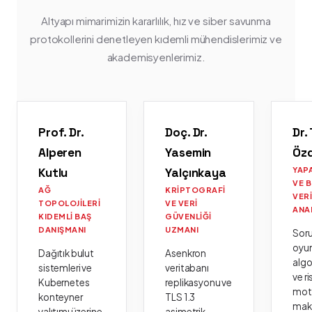
Altyapı mimarimizin kararlılık, hız ve siber savunma
protokollerini denetleyen kıdemli mühendislerimiz ve
akademisyenlerimiz.
Prof. Dr.
Doç. Dr.
Dr.
Alperen
Yasemin
Öz
Kutlu
Yalçınkaya
YAP
VE 
AĞ
KRIPTOGRAFI
VER
TOPOLOJILERI
VE VERI
ANA
KIDEMLI BAŞ
GÜVENLIĞI
DANIŞMANI
UZMANI
Sor
oyu
Dağıtık bulut
Asenkron
algo
sistemleri ve
veritabanı
ve ri
Kubernetes
replikasyonu ve
moto
konteyner
TLS 1.3
mak
yalıtımı üzerine
asimetrik