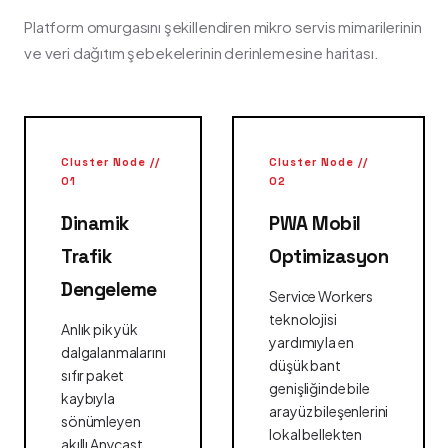
Platform omurgasını şekillendiren mikro servis mimarilerinin
ve veri dağıtım şebekelerinin derinlemesine haritası.
Cluster Node //
Cluster Node //
01
02
Dinamik
PWA Mobil
Trafik
Optimizasyon
Dengeleme
Service Workers
teknolojisi
Anlık pik yük
yardımıyla en
dalgalanmalarını
düşük bant
sıfır paket
genişliğinde bile
kaybıyla
arayüz bileşenlerini
sönümleyen
lokal bellekten
akıllı Anycast