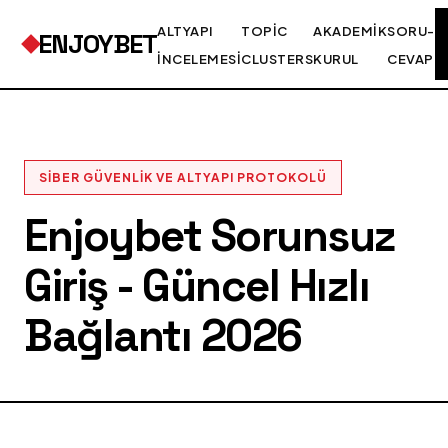
ALTYAPI
TOPIC
AKADEMIK
SORU-
ENJOYBET
İNCELEMESI
CLUSTERS
KURUL
CEVAP
SIBER GÜVENLIK VE ALTYAPI PROTOKOLÜ
Enjoybet Sorunsuz
Giriş - Güncel Hızlı
Bağlantı 2026