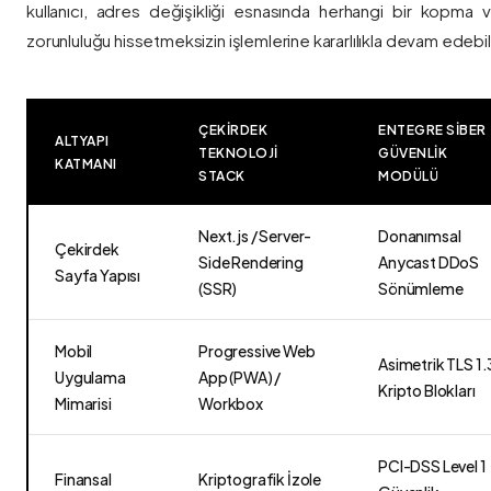
kullanıcı, adres değişikliği esnasında herhangi bir kopma
zorunluluğu hissetmeksizin işlemlerine kararlılıkla devam edebili
ÇEKIRDEK
ENTEGRE SIBER
ALTYAPI
TEKNOLOJI
GÜVENLIK
KATMANI
STACK
MODÜLÜ
Next.js / Server-
Donanımsal
Çekirdek
Side Rendering
Anycast DDoS
Sayfa Yapısı
(SSR)
Sönümleme
Mobil
Progressive Web
Asimetrik TLS 1.
Uygulama
App (PWA) /
Kripto Blokları
Mimarisi
Workbox
PCI-DSS Level 1
Finansal
Kriptografik İzole