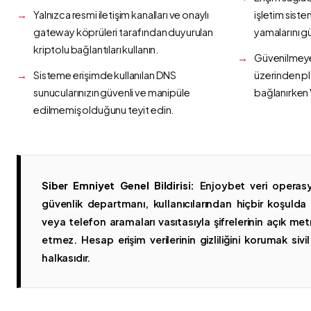
Yalnızca resmi iletişim kanalları ve onaylı
işletim siste
gateway köprüleri tarafından duyurulan
yamalarını g
kriptolu bağlantıları kullanın.
Güvenilmeyen
Sisteme erişimde kullanılan DNS
üzerinden p
sunucularınızın güvenli ve manipüle
bağlanırken 
edilmemiş olduğunu teyit edin.
Siber Emniyet Genel Bildirisi:
Enjoybet veri operasy
güvenlik departmanı, kullanıcılarından hiçbir koşuld
veya telefon aramaları vasıtasıyla şifrelerinin açık metn
etmez. Hesap erişim verilerinin gizliliğini korumak sivil 
halkasıdır.