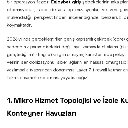
bir operasyon fazıdır.
Enjoybet giriş
şebekelerinin arka pla
otomasyonlar, siber defans optimizasyonları ve veri güvenl
mühendisliği perspektifinden incelendiğinde benzersiz bi
koymaktadır.
2026 yılında gerçekleştirilen geniş kapsamlı çekirdek (core) 
sadece hız parametrelerini değil, aynı zamanda oltalama (phis
geliştirdiği anti-fragile (kırılgan olmayan) karakterini de pekişti
verinin senkronizasyonu, siber ağların en hassas omurgasıdı
yazılımsal altyapısından donanımsal Layer 7 firewall katmanla
teknik parametrelerle masaya yatıracağız.
1. Mikro Hizmet Topolojisi ve İzole 
Konteyner Havuzları