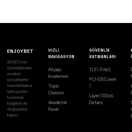
HIZLI
GÜVENLIK
ENJOYBET
NAVIGASYON
KATMANLARI
2026 Core
Güncellemesi
Altyapı
TLS 1.3 Ver2
ve siber
İncelemesi
PCI-DSS Level
sönümleme
standartlarına
Topic
1
tam uyumlu
Clusters
Layer 7 DDoS
kurumsal
Akademik
Defans
bağlantı ve
doğrulama
Panel
kapısı.