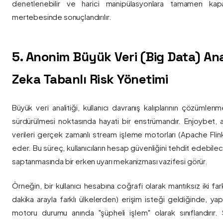
denetlenebilir ve harici manipülasyonlara tamamen kapa
mertebesinde sonuçlandırılır.
5. Anonim Büyük Veri (Big Data) Ana
Zeka Tabanlı Risk Yönetimi
Büyük veri analitiği, kullanıcı davranış kalıplarının çözümlenm
sürdürülmesi noktasında hayati bir enstrümandır. Enjoybet,
verileri gerçek zamanlı stream işleme motorları (Apache Flink /
eder. Bu süreç, kullanıcıların hesap güvenliğini tehdit edebile
saptanmasında bir erken uyarı mekanizması vazifesi görür.
Örneğin, bir kullanıcı hesabına coğrafi olarak mantıksız iki fa
dakika arayla farklı ülkelerden) erişim isteği geldiğinde, yap
motoru durumu anında "şüpheli işlem" olarak sınıflandırır. Si