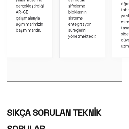
öğr
gerçekleştirdiği
şifreleme
taba
AR-GE
bloklarının
yazı
çalışmalarıyla
sisteme
mima
ağ mimarimizin
entegrasyon
tasa
baş mimarıdır.
süreçlerini
sibe
yönetmektedir.
güve
uzm
SIKÇA SORULAN TEKNIK
SORULAR