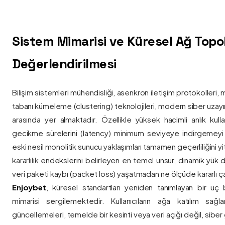
Sistem Mimarisi ve Küresel Ağ Topolo
Değerlendirilmesi
Bilişim sistemleri mühendisliği, asenkron iletişim protokolleri, 
tabanı kümeleme (clustering) teknolojileri, modern siber uzay
arasında yer almaktadır. Özellikle yüksek hacimli anlık kulla
gecikme sürelerini (latency) minimum seviyeye indirgemey
eski nesil monolitik sunucu yaklaşımları tamamen geçerliliğini yitir
kararlılık endekslerini belirleyen en temel unsur, dinamik yük
veri paketi kaybı (packet loss) yaşatmadan ne ölçüde kararlı ça
Enjoybet
, küresel standartları yeniden tanımlayan bir uç
mimarisi sergilemektedir. Kullanıcıların ağa katılım sağla
güncellemeleri, temelde bir kesinti veya veri açığı değil, siber 