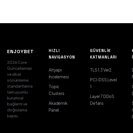
HIZLI
GÜVENLIK
ENJOYBET
NAVIGASYON
KATMANLARI
2026 Core
Güncellemesi
Altyapı
TLS 1.3 Ver2
ve siber
İncelemesi
PCI-DSS Level
sönümleme
standartlarına
Topic
1
tam uyumlu
Clusters
Layer 7 DDoS
kurumsal
Akademik
Defans
bağlantı ve
doğrulama
Panel
kapısı.