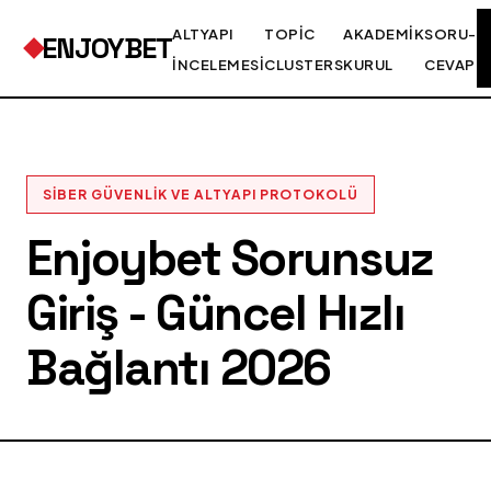
ALTYAPI
TOPIC
AKADEMIK
SORU-
ENJOYBET
İNCELEMESI
CLUSTERS
KURUL
CEVAP
SIBER GÜVENLIK VE ALTYAPI PROTOKOLÜ
Enjoybet Sorunsuz
Giriş - Güncel Hızlı
Bağlantı 2026