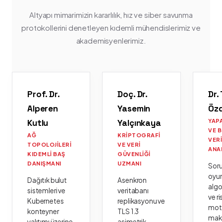
Altyapı mimarimizin kararlılık, hız ve siber savunma
protokollerini denetleyen kıdemli mühendislerimiz ve
akademisyenlerimiz.
Prof. Dr.
Doç. Dr.
Dr.
Alperen
Yasemin
Öz
Kutlu
Yalçınkaya
YAP
VE 
AĞ
KRIPTOGRAFI
VER
TOPOLOJILERI
VE VERI
ANA
KIDEMLI BAŞ
GÜVENLIĞI
DANIŞMANI
UZMANI
Sor
oyu
Dağıtık bulut
Asenkron
algo
sistemleri ve
veritabanı
ve ri
Kubernetes
replikasyonu ve
moto
konteyner
TLS 1.3
mak
yalıtımı üzerine
asimetrik