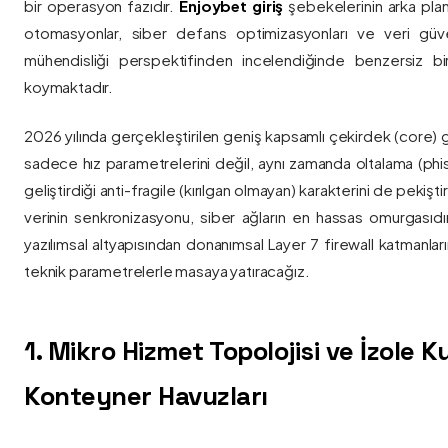
bir operasyon fazıdır.
Enjoybet giriş
şebekelerinin arka pla
otomasyonlar, siber defans optimizasyonları ve veri güvenl
mühendisliği perspektifinden incelendiğinde benzersiz bi
koymaktadır.
2026 yılında gerçekleştirilen geniş kapsamlı çekirdek (core) 
sadece hız parametrelerini değil, aynı zamanda oltalama (phis
geliştirdiği anti-fragile (kırılgan olmayan) karakterini de pekişti
verinin senkronizasyonu, siber ağların en hassas omurgasıdı
yazılımsal altyapısından donanımsal Layer 7 firewall katmanla
teknik parametrelerle masaya yatıracağız.
1. Mikro Hizmet Topolojisi ve İzole 
Konteyner Havuzları