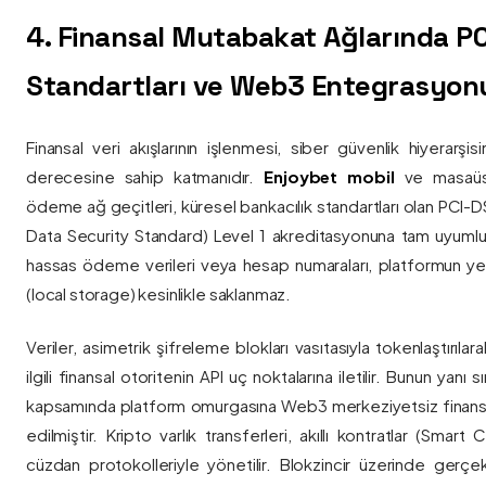
4. Finansal Mutabakat Ağlarında P
Standartları ve Web3 Entegrasyon
Finansal veri akışlarının işlenmesi, siber güvenlik hiyerarşi
derecesine sahip katmanıdır.
Enjoybet mobil
ve masaüstü
ödeme ağ geçitleri, küresel bankacılık standartları olan PCI-
Data Security Standard) Level 1 akreditasyonuna tam uyumlulukla
hassas ödeme verileri veya hesap numaraları, platformun ye
(local storage) kesinlikle saklanmaz.
Veriler, asimetrik şifreleme blokları vasıtasıyla tokenlaştırıl
ilgili finansal otoritenin API uç noktalarına iletilir. Bunun yanı
kapsamında platform omurgasına Web3 merkeziyetsiz finans
edilmiştir. Kripto varlık transferleri, akıllı kontratlar (Smar
cüzdan protokolleriyle yönetilir. Blokzincir üzerinde gerçe