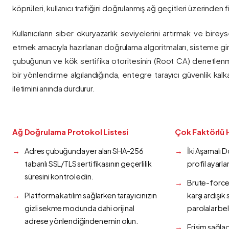
köprüleri, kullanıcı trafiğini doğrulanmış ağ geçitleri üzerinden fi
Kullanıcıların siber okuryazarlık seviyelerini artırmak ve bireys
etmek amacıyla hazırlanan doğrulama algoritmaları, sisteme gir
çubuğunun ve kök sertifika otoritesinin (Root CA) denetlenmes
bir yönlendirme algılandığında, entegre tarayıcı güvenlik kalk
iletimini anında durdurur.
Ağ Doğrulama Protokol Listesi
Çok Faktörlü 
Adres çubuğunda yer alan SHA-256
İki Aşamalı 
tabanlı SSL/TLS sertifikasının geçerlilik
profil ayarla
süresini kontrol edin.
Brute-force 
Platforma katılım sağlarken tarayıcınızın
karşı ardışı
gizli sekme modunda dahi orijinal
parolalar bel
adrese yönlendiğinden emin olun.
Erişim sağlad