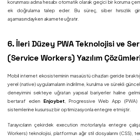
korunması adına hesabı otomatik olarak geçici bir koruma çemb
ek doğrulama talep eder. Bu süreç, siber hırsızlık gir
aşamasındayken akamete uğratır.
6. İleri Düzey PWA Teknolojisi ve Serv
(Service Workers) Yazılım Çözümler
Mobil internet ekosisteminin masaüstü cihazları geride bırak
yerel (native) uygulamaların indirilme, kurulma ve sürekli günce
deneyimini sekteye uğratan yapısal bariyerler haline gelm
bertaraf eden
Enjoybet
, Progressive Web App (PWA) mim
sistemlerine kusursuz bir optimizasyonla entegre etmiştir.
Tarayıcıların çekirdek execution motorlarıyla entegre çalışa
Workers) teknolojisi, platformun ağır stil dosyalarını (CSS), t