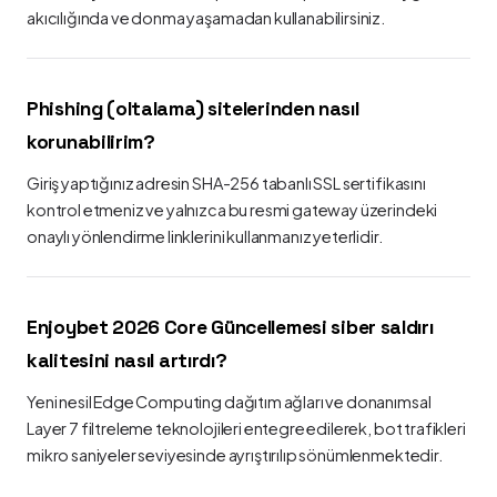
akıcılığında ve donma yaşamadan kullanabilirsiniz.
Phishing (oltalama) sitelerinden nasıl
korunabilirim?
Giriş yaptığınız adresin SHA-256 tabanlı SSL sertifikasını
kontrol etmeniz ve yalnızca bu resmi gateway üzerindeki
onaylı yönlendirme linklerini kullanmanız yeterlidir.
Enjoybet 2026 Core Güncellemesi siber saldırı
kalitesini nasıl artırdı?
Yeni nesil Edge Computing dağıtım ağları ve donanımsal
Layer 7 filtreleme teknolojileri entegre edilerek, bot trafikleri
mikro saniyeler seviyesinde ayrıştırılıp sönümlenmektedir.