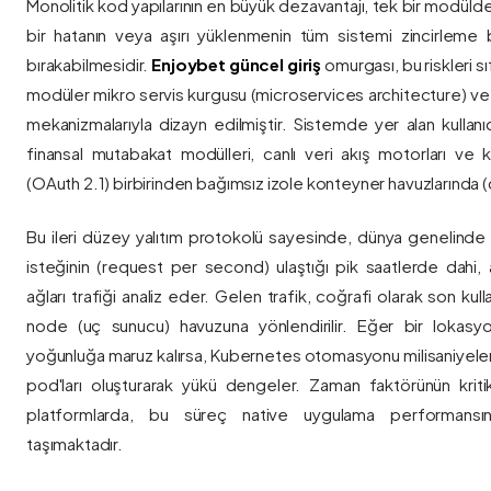
Monolitik kod yapılarının en büyük dezavantajı, tek bir modül
bir hatanın veya aşırı yüklenmenin tüm sistemi zincirleme 
bırakabilmesidir.
Enjoybet güncel giriş
omurgası, bu riskleri 
modüler mikro servis kurgusu (microservices architecture) 
mekanizmalarıyla dizayn edilmiştir. Sistemde yer alan kullanıcı
finansal mutabakat modülleri, canlı veri akış motorları ve k
(OAuth 2.1) birbirinden bağımsız izole konteyner havuzlarında (co
Bu ileri düzey yalıtım protokolü sayesinde, dünya genelinde a
isteğinin (request per second) ulaştığı pik saatlerde dahi, 
ağları trafiği analiz eder. Gelen trafik, coğrafi olarak son ku
node (uç sunucu) havuzuna yönlendirilir. Eğer bir lokasy
yoğunluğa maruz kalırsa, Kubernetes otomasyonu milisaniyeler
pod'ları oluşturarak yükü dengeler. Zaman faktörünün kriti
platformlarda, bu süreç native uygulama performansını
taşımaktadır.