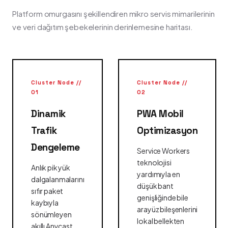
Platform omurgasını şekillendiren mikro servis mimarilerinin
ve veri dağıtım şebekelerinin derinlemesine haritası.
Cluster Node //
Cluster Node //
01
02
Dinamik
PWA Mobil
Trafik
Optimizasyon
Dengeleme
Service Workers
teknolojisi
Anlık pik yük
yardımıyla en
dalgalanmalarını
düşük bant
sıfır paket
genişliğinde bile
kaybıyla
arayüz bileşenlerini
sönümleyen
lokal bellekten
akıllı Anycast