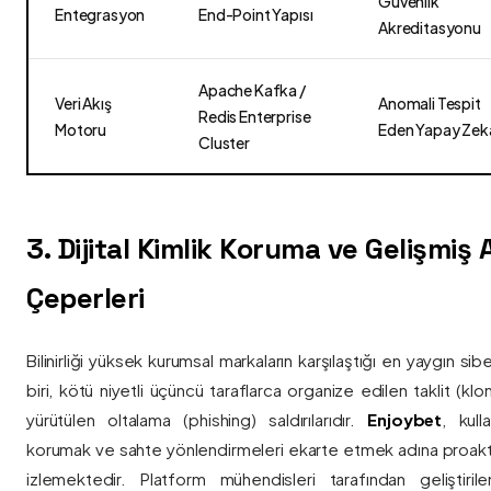
Güvenlik
Entegrasyon
End-Point Yapısı
Akreditasyonu
Apache Kafka /
Veri Akış
Anomali Tespit
Redis Enterprise
Motoru
Eden Yapay Zek
Cluster
3. Dijital Kimlik Koruma ve Gelişmiş
Çeperleri
Bilinirliği yüksek kurumsal markaların karşılaştığı en yaygın si
biri, kötü niyetli üçüncü taraflarca organize edilen taklit (kl
yürütülen oltalama (phishing) saldırılarıdır.
Enjoybet
, kulla
korumak ve sahte yönlendirmeleri ekarte etmek adına proaktif 
izlemektedir. Platform mühendisleri tarafından geliştiri