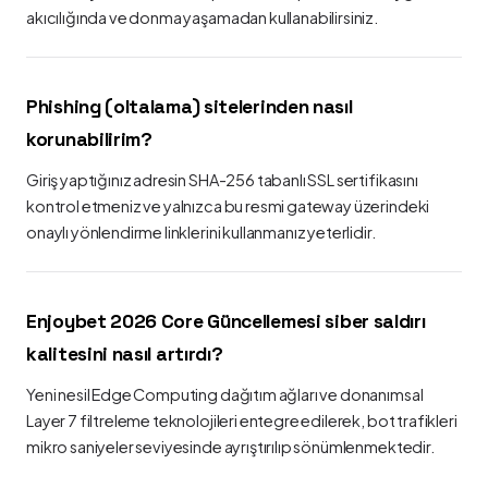
akıcılığında ve donma yaşamadan kullanabilirsiniz.
Phishing (oltalama) sitelerinden nasıl
korunabilirim?
Giriş yaptığınız adresin SHA-256 tabanlı SSL sertifikasını
kontrol etmeniz ve yalnızca bu resmi gateway üzerindeki
onaylı yönlendirme linklerini kullanmanız yeterlidir.
Enjoybet 2026 Core Güncellemesi siber saldırı
kalitesini nasıl artırdı?
Yeni nesil Edge Computing dağıtım ağları ve donanımsal
Layer 7 filtreleme teknolojileri entegre edilerek, bot trafikleri
mikro saniyeler seviyesinde ayrıştırılıp sönümlenmektedir.