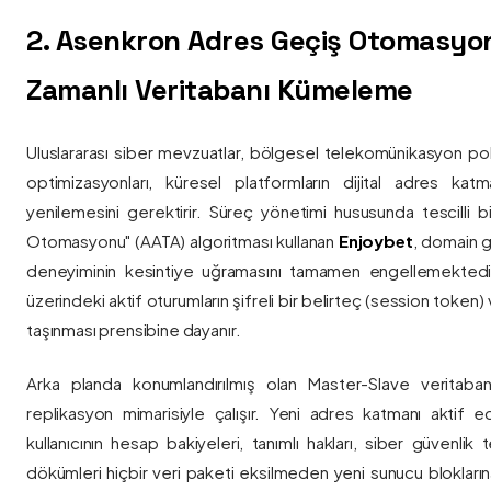
2. Asenkron Adres Geçiş Otomasyo
Zamanlı Veritabanı Kümeleme
Uluslararası siber mevzuatlar, bölgesel telekomünikasyon poli
optimizasyonları, küresel platformların dijital adres katmanl
yenilemesini gerektirir. Süreç yönetimi hususunda tescilli
Otomasyonu" (AATA) algoritması kullanan
Enjoybet
, domain g
deneyiminin kesintiye uğramasını tamamen engellemekted
üzerindeki aktif oturumların şifreli bir belirteç (session token)
taşınması prensibine dayanır.
Arka planda konumlandırılmış olan Master-Slave veritaban
replikasyon mimarisiyle çalışır. Yeni adres katmanı aktif edi
kullanıcının hesap bakiyeleri, tanımlı hakları, siber güvenlik
dökümleri hiçbir veri paketi eksilmeden yeni sunucu blokların