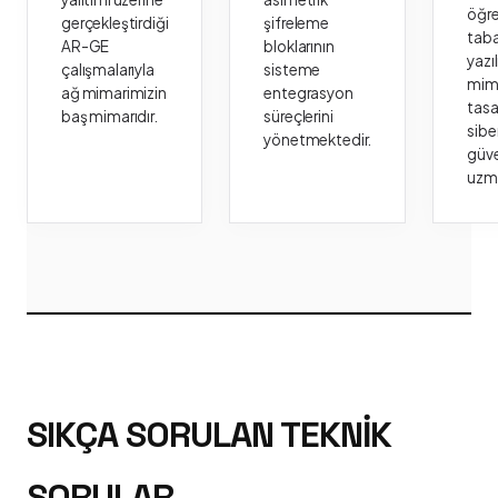
öğr
gerçekleştirdiği
şifreleme
taba
AR-GE
bloklarının
yazı
çalışmalarıyla
sisteme
mima
ağ mimarimizin
entegrasyon
tasa
baş mimarıdır.
süreçlerini
sibe
yönetmektedir.
güve
uzm
SIKÇA SORULAN TEKNIK
SORULAR