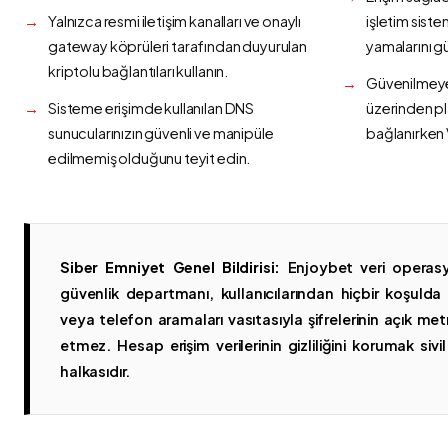
Yalnızca resmi iletişim kanalları ve onaylı
işletim siste
gateway köprüleri tarafından duyurulan
yamalarını g
kriptolu bağlantıları kullanın.
Güvenilmeyen
Sisteme erişimde kullanılan DNS
üzerinden p
sunucularınızın güvenli ve manipüle
bağlanırken 
edilmemiş olduğunu teyit edin.
Siber Emniyet Genel Bildirisi:
Enjoybet veri operasy
güvenlik departmanı, kullanıcılarından hiçbir koşuld
veya telefon aramaları vasıtasıyla şifrelerinin açık metn
etmez. Hesap erişim verilerinin gizliliğini korumak sivil 
halkasıdır.