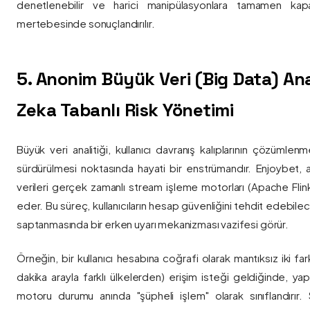
denetlenebilir ve harici manipülasyonlara tamamen kapa
mertebesinde sonuçlandırılır.
5. Anonim Büyük Veri (Big Data) Ana
Zeka Tabanlı Risk Yönetimi
Büyük veri analitiği, kullanıcı davranış kalıplarının çözümlenm
sürdürülmesi noktasında hayati bir enstrümandır. Enjoybet,
verileri gerçek zamanlı stream işleme motorları (Apache Flink /
eder. Bu süreç, kullanıcıların hesap güvenliğini tehdit edebile
saptanmasında bir erken uyarı mekanizması vazifesi görür.
Örneğin, bir kullanıcı hesabına coğrafi olarak mantıksız iki fa
dakika arayla farklı ülkelerden) erişim isteği geldiğinde, yap
motoru durumu anında "şüpheli işlem" olarak sınıflandırır. Si