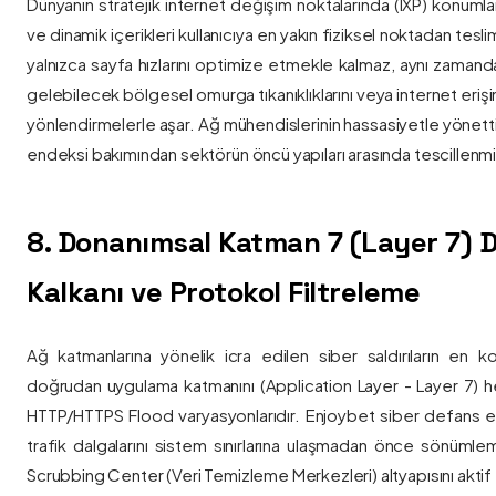
Dünyanın stratejik internet değişim noktalarında (IXP) konumlan
ve dinamik içerikleri kullanıcıya en yakın fiziksel noktadan tesl
yalnızca sayfa hızlarını optimize etmekle kalmaz, aynı zama
gelebilecek bölgesel omurga tıkanıklıklarını veya internet eriş
yönlendirmelerle aşar. Ağ mühendislerinin hassasiyetle yönettiği
endeksi bakımından sektörün öncü yapıları arasında tescillenmiş
8. Donanımsal Katman 7 (Layer 7)
Kalkanı ve Protokol Filtreleme
Ağ katmanlarına yönelik icra edilen siber saldırıların en ko
doğrudan uygulama katmanını (Application Layer - Layer 7) h
HTTP/HTTPS Flood varyasyonlarıdır. Enjoybet siber defans ekip
trafik dalgalarını sistem sınırlarına ulaşmadan önce sönüml
Scrubbing Center (Veri Temizleme Merkezleri) altyapısını aktif