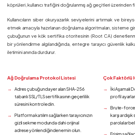
köprüleri, kullanıcı trafiğini doğrulanmış ağ geçitleri üzerinden fi
Kullanıcıların siber okuryazarlık seviyelerini artırmak ve bireys
etmek amacıyla hazırlanan doğrulama algoritmaları, sisteme gir
çubuğunun ve kök sertifika otoritesinin (Root CA) denetlenmes
bir yönlendirme algılandığında, entegre tarayıcı güvenlik kalk
iletimini anında durdurur.
Ağ Doğrulama Protokol Listesi
Çok Faktörlü 
Adres çubuğunda yer alan SHA-256
İki Aşamalı 
tabanlı SSL/TLS sertifikasının geçerlilik
profil ayarla
süresini kontrol edin.
Brute-force 
Platforma katılım sağlarken tarayıcınızın
karşı ardışı
gizli sekme modunda dahi orijinal
parolalar bel
adrese yönlendiğinden emin olun.
Erişim sağlad