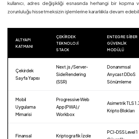
kullanıcı, adres değişikliği esnasında herhangi bir kopma
zorunluluğu hissetmeksizin işlemlerine kararlılıkla devam edebili
ÇEKIRDEK
ENTEGRE SIBER
ALTYAPI
TEKNOLOJI
GÜVENLIK
KATMANI
STACK
MODÜLÜ
Next.js / Server-
Donanımsal
Çekirdek
Side Rendering
Anycast DDoS
Sayfa Yapısı
(SSR)
Sönümleme
Mobil
Progressive Web
Asimetrik TLS 1.
Uygulama
App (PWA) /
Kripto Blokları
Mimarisi
Workbox
PCI-DSS Level 1
Finansal
Kriptografik İzole