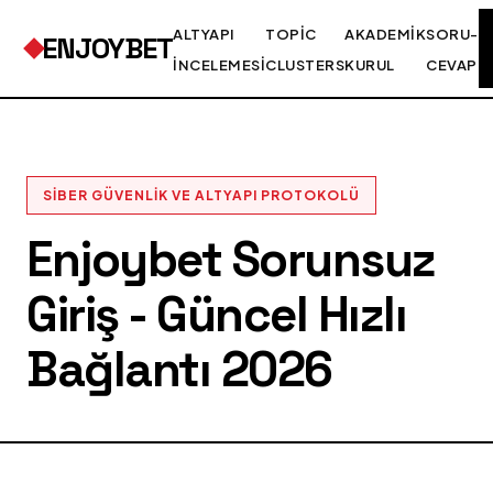
ALTYAPI
TOPIC
AKADEMIK
SORU-
ENJOYBET
İNCELEMESI
CLUSTERS
KURUL
CEVAP
SIBER GÜVENLIK VE ALTYAPI PROTOKOLÜ
Enjoybet Sorunsuz
Giriş - Güncel Hızlı
Bağlantı 2026