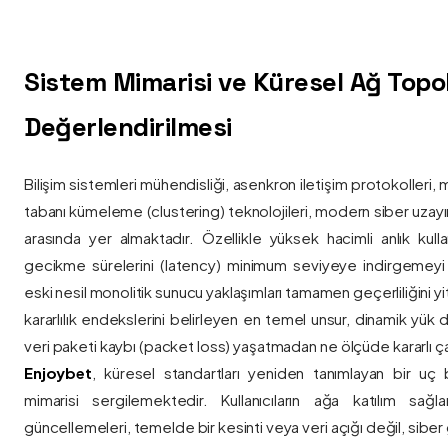
Sistem Mimarisi ve Küresel Ağ Topolo
Değerlendirilmesi
Bilişim sistemleri mühendisliği, asenkron iletişim protokolleri, 
tabanı kümeleme (clustering) teknolojileri, modern siber uzay
arasında yer almaktadır. Özellikle yüksek hacimli anlık kulla
gecikme sürelerini (latency) minimum seviyeye indirgemey
eski nesil monolitik sunucu yaklaşımları tamamen geçerliliğini yitir
kararlılık endekslerini belirleyen en temel unsur, dinamik yük
veri paketi kaybı (packet loss) yaşatmadan ne ölçüde kararlı ça
Enjoybet
, küresel standartları yeniden tanımlayan bir uç
mimarisi sergilemektedir. Kullanıcıların ağa katılım sağla
güncellemeleri, temelde bir kesinti veya veri açığı değil, siber 