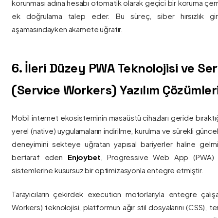
korunması adına hesabı otomatik olarak geçici bir koruma çemb
ek doğrulama talep eder. Bu süreç, siber hırsızlık gir
aşamasındayken akamete uğratır.
6. İleri Düzey PWA Teknolojisi ve Serv
(Service Workers) Yazılım Çözümler
Mobil internet ekosisteminin masaüstü cihazları geride bırak
yerel (native) uygulamaların indirilme, kurulma ve sürekli günce
deneyimini sekteye uğratan yapısal bariyerler haline gelm
bertaraf eden
Enjoybet
, Progressive Web App (PWA) mim
sistemlerine kusursuz bir optimizasyonla entegre etmiştir.
Tarayıcıların çekirdek execution motorlarıyla entegre çalışa
Workers) teknolojisi, platformun ağır stil dosyalarını (CSS), t