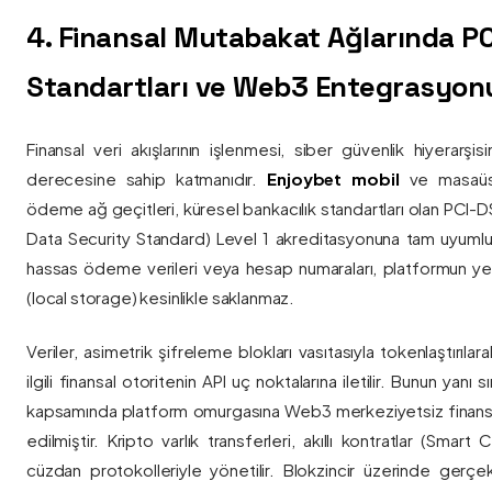
4. Finansal Mutabakat Ağlarında P
Standartları ve Web3 Entegrasyon
Finansal veri akışlarının işlenmesi, siber güvenlik hiyerarşi
derecesine sahip katmanıdır.
Enjoybet mobil
ve masaüstü
ödeme ağ geçitleri, küresel bankacılık standartları olan PCI-
Data Security Standard) Level 1 akreditasyonuna tam uyumlulukla
hassas ödeme verileri veya hesap numaraları, platformun ye
(local storage) kesinlikle saklanmaz.
Veriler, asimetrik şifreleme blokları vasıtasıyla tokenlaştırıl
ilgili finansal otoritenin API uç noktalarına iletilir. Bunun yanı
kapsamında platform omurgasına Web3 merkeziyetsiz finans
edilmiştir. Kripto varlık transferleri, akıllı kontratlar (Smar
cüzdan protokolleriyle yönetilir. Blokzincir üzerinde gerçe