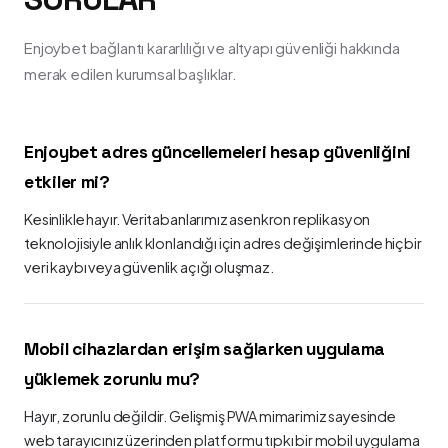
Enjoybet bağlantı kararlılığı ve altyapı güvenliği hakkında
merak edilen kurumsal başlıklar.
Enjoybet adres güncellemeleri hesap güvenliğini
etkiler mi?
Kesinlikle hayır. Veritabanlarımız asenkron replikasyon
teknolojisiyle anlık klonlandığı için adres değişimlerinde hiçbir
veri kaybı veya güvenlik açığı oluşmaz.
Mobil cihazlardan erişim sağlarken uygulama
yüklemek zorunlu mu?
Hayır, zorunlu değildir. Gelişmiş PWA mimarimiz sayesinde
web tarayıcınız üzerinden platformu tıpkı bir mobil uygulama