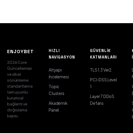
HIZLI
GÜVENLIK
ENJOYBET
NAVIGASYON
KATMANLARI
2026 Core
Güncellemesi
Altyapı
TLS 1.3 Ver2
ve siber
İncelemesi
PCI-DSS Level
sönümleme
standartlarına
Topic
1
tam uyumlu
Clusters
Layer 7 DDoS
kurumsal
Akademik
Defans
bağlantı ve
doğrulama
Panel
kapısı.