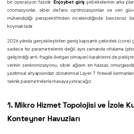
bir operasyon fazıdır.
Enjoybet giriş
şebekelerinin arka pla
otomasyonlar, siber defans optimizasyonları ve veri güvenl
mühendisliği perspektifinden incelendiğinde benzersiz bi
koymaktadır.
2026 yılında gerçekleştirilen geniş kapsamlı çekirdek (core) 
sadece hız parametrelerini değil, aynı zamanda oltalama (phis
geliştirdiği anti-fragile (kırılgan olmayan) karakterini de pekişti
verinin senkronizasyonu, siber ağların en hassas omurgasıdı
yazılımsal altyapısından donanımsal Layer 7 firewall katmanla
teknik parametrelerle masaya yatıracağız.
1. Mikro Hizmet Topolojisi ve İzole 
Konteyner Havuzları