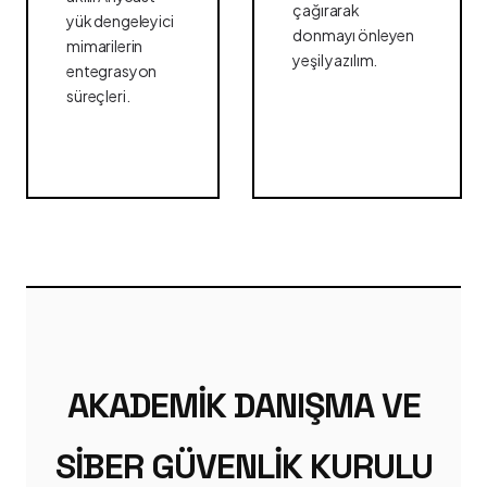
çağırarak
yük dengeleyici
donmayı önleyen
mimarilerin
yeşil yazılım.
entegrasyon
süreçleri.
AKADEMIK DANIŞMA VE
SIBER GÜVENLIK KURULU