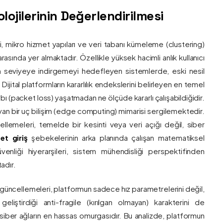
ojilerinin Değerlendirilmesi
ri, mikro hizmet yapıları ve veri tabanı kümeleme (clustering)
asında yer almaktadır. Özellikle yüksek hacimli anlık kullanıcı
um seviyeye indirgemeyi hedefleyen sistemlerde, eski nesil
 Dijital platformların kararlılık endekslerini belirleyen en temel
bı (packet loss) yaşatmadan ne ölçüde kararlı çalışabildiğidir.
ayan bir uç bilişim (edge computing) mimarisi sergilemektedir.
ncellemeleri, temelde bir kesinti veya veri açığı değil, siber
et giriş
şebekelerinin arka planında çalışan matematiksel
enliği hiyerarşileri, sistem mühendisliği perspektifinden
adır.
 güncellemeleri, platformun sadece hız parametrelerini değil,
eliştirdiği anti-fragile (kırılgan olmayan) karakterini de
, siber ağların en hassas omurgasıdır. Bu analizde, platformun