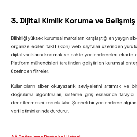
3. Dijital Kimlik Koruma ve Gelişmi
Bilinirliği yüksek kurumsal markaların karşılaştığı en yaygın si
organize edilen taklit (klon) web sayfaları üzerinden yürütül
dijital varlıklarını korumak ve sahte yönlendirmeleri ekarte 
Platform mühendisleri tarafından geliştirilen kurumsal enteg
üzerinden filtreler.
Kullanıcıların siber okuryazarlık seviyelerini artırmak ve 
doğrulama algoritmaları, sisteme giriş esnasında tarayıc
denetlenmesini zorunlu kılar. Şüpheli bir yönlendirme algıla
veri iletimini anında durdurur.
Ağ Doğrulama Protokol Listesi