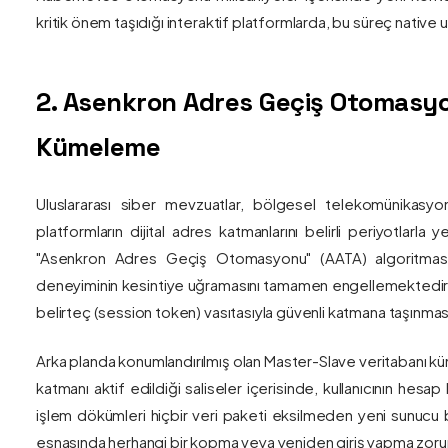
kritik önem taşıdığı interaktif platformlarda, bu süreç nativ
2. Asenkron Adres Geçiş Otomasyo
Kümeleme
Uluslararası siber mevzuatlar, bölgesel telekomünikasyon
platformların dijital adres katmanlarını belirli periyotlarla
"Asenkron Adres Geçiş Otomasyonu" (AATA) algoritmas
deneyiminin kesintiye uğramasını tamamen engellemektedir. S
belirteç (session token) vasıtasıyla güvenli katmana taşınmas
Arka planda konumlandırılmış olan Master-Slave veritabanı küm
katmanı aktif edildiği saliseler içerisinde, kullanıcının hesap
işlem dökümleri hiçbir veri paketi eksilmeden yeni sunucu blo
esnasında herhangi bir kopma veya yeniden giriş yapma zorunlu