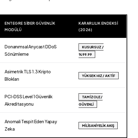
ENTEGRE SIBER GÜVENLIK
KARARLILIK ENDEKSI
MODÜLÜ
(2026)
Donanımsal Anycast DDoS
KUSURSUZ /
Sönümleme
%99.99
Asimetrik TLS 1.3 Kripto
YÜKSEK HIZ / AKTIF
Blokları
PCI-DSS Level 1 Güvenlik
TAM İZOLE /
Akreditasyonu
GÜVENLI
Anomali Tespit Eden Yapay
MILISANIYELIK AKIŞ
Zeka