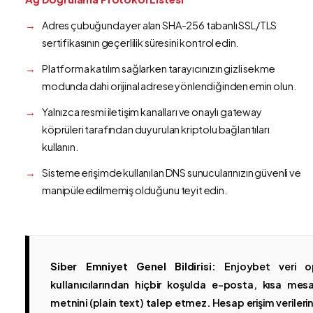
Adres çubuğunda yer alan SHA-256 tabanlı SSL/TLS
sertifikasının geçerlilik süresini kontrol edin.
Platforma katılım sağlarken tarayıcınızın gizli sekme
modunda dahi orijinal adrese yönlendiğinden emin olun.
Yalnızca resmi iletişim kanalları ve onaylı gateway
köprüleri tarafından duyurulan kriptolu bağlantıları
kullanın.
Sisteme erişimde kullanılan DNS sunucularınızın güvenli ve
manipüle edilmemiş olduğunu teyit edin.
Siber Emniyet Genel Bildirisi:
Enjoybet veri op
kullanıcılarından hiçbir koşulda e-posta, kısa mesaj
metnini (plain text) talep etmez. Hesap erişim verilerinin 