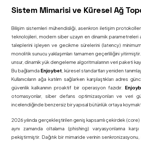
Sistem Mimarisi ve Küresel Ağ Topol
Bilişim sistemleri mühendisliği, asenkron iletişim protokolle
teknolojileri, modern siber uzayın en dinamik parametreleri ar
taleplerini işleyen ve gecikme sürelerini (latency) minim
monolitik sunucu yaklaşımları tamamen geçerliliğini yitirmiştir.
unsur, dinamik yük dengeleme algoritmalarının veri paketi kay
Bu bağlamda
Enjoybet
, küresel standartları yeniden tanıml
Kullanıcıların ağa katılım sağlarken karşılaştıkları adres gü
güvenlik kalkanının proaktif bir operasyon fazıdır.
Enjoyb
otomasyonlar, siber defans optimizasyonları ve veri güv
incelendiğinde benzersiz bir yapısal bütünlük ortaya koymakt
2026 yılında gerçekleştirilen geniş kapsamlı çekirdek (core)
aynı zamanda oltalama (phishing) varyasyonlarına karşı g
pekiştirmiştir. Dağıtık bir mimaride verinin senkronizasyonu