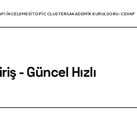
API İNCELEMESI
TOPIC CLUSTERS
AKADEMIK KURUL
SORU-CEVAP
iş - Güncel Hızlı