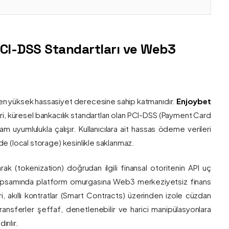
PCI-DSS Standartları ve Web3
nin en yüksek hassasiyet derecesine sahip katmanıdır.
Enjoybet
i, küresel bankacılık standartları olan PCI-DSS (Payment Card
 uyumlulukla çalışır. Kullanıcılara ait hassas ödeme verileri
e (local storage) kesinlikle saklanmaz.
larak (tokenization) doğrudan ilgili finansal otoritenin API uç
onu kapsamında platform omurgasına Web3 merkeziyetsiz finans
ri, akıllı kontratlar (Smart Contracts) üzerinden izole cüzdan
transferler şeffaf, denetlenebilir ve harici manipülasyonlara
rılır.