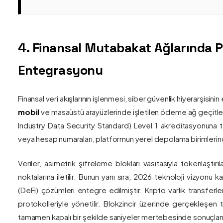
4. Finansal Mutabakat Ağlarında 
Entegrasyonu
Finansal veri akışlarının işlenmesi, siber güvenlik hiyerarşisi
mobil
ve masaüstü arayüzlerinde işletilen ödeme ağ geçitler
Industry Data Security Standard) Level 1 akreditasyonuna tam
veya hesap numaraları, platformun yerel depolama birimlerind
Veriler, asimetrik şifreleme blokları vasıtasıyla tokenlaştırı
noktalarına iletilir. Bunun yanı sıra, 2026 teknoloji vizy
(DeFi) çözümleri entegre edilmiştir. Kripto varlık transferle
protokolleriyle yönetilir. Blokzincir üzerinde gerçekleşen 
tamamen kapalı bir şekilde saniyeler mertebesinde sonuçlandı