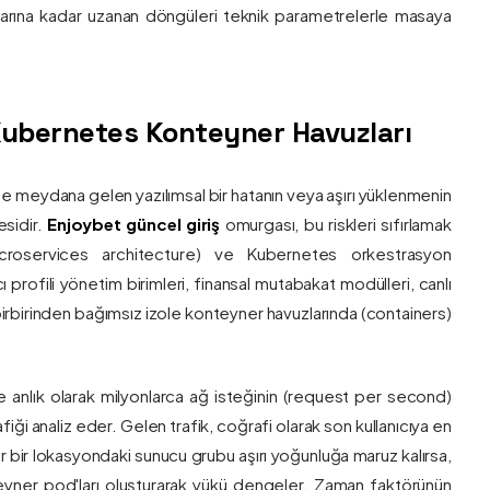
nlarına kadar uzanan döngüleri teknik parametrelerle masaya
e Kubernetes Konteyner Havuzları
de meydana gelen yazılımsal bir hatanın veya aşırı yüklenmenin
esidir.
Enjoybet güncel giriş
omurgası, bu riskleri sıfırlamak
roservices architecture) ve Kubernetes orkestrasyon
ı profili yönetim birimleri, finansal mutabakat modülleri, canlı
 birbirinden bağımsız izole konteyner havuzlarında (containers)
e anlık olarak milyonlarca ağ isteğinin (request per second)
afiği analiz eder. Gelen trafik, coğrafi olarak son kullanıcıya en
r bir lokasyondaki sunucu grubu aşırı yoğunluğa maruz kalırsa,
eyner pod'ları oluşturarak yükü dengeler. Zaman faktörünün