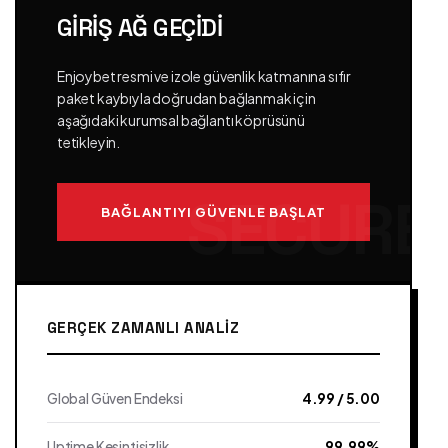
GIRIŞ AĞ GEÇIDI
Enjoybet resmi ve izole güvenlik katmanına sıfır
paket kaybıyla doğrudan bağlanmak için
aşağıdaki kurumsal bağlantı köprüsünü
tetikleyin.
BAĞLANTIYI GÜVENLE BAŞLAT
GERÇEK ZAMANLI ANALIZ
Global Güven Endeksi
4.99 / 5.00
Uptime Kesintisizlik
99.99%