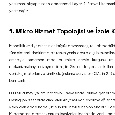
yazılımsal altyapısından donanımsal Layer 7 firewall katma
yatıracağız.
1. Mikro Hizmet Topolojisi ve İzol
Monolitik kod yapılarının en büyük dezavantajı, tek bir modül
tüm sistemi zincirleme bir reaksiyonla devre dışı bırakabilm
amacıyla tamamen modüler mikro servis kurgusu (mic
mekanizmalarıyla dizayn edilmiştir. Sistemde yer alan kullanıc
veri akış motorları ve kimlik doğrulama servisleri (OAuth 2.1)
barındırılır.
Bu ileri düzey yalıtım protokolü sayesinde, dünya genelind
ulaştığı pik saatlerde dahi, akıllı Anycast yönlendirme ağları tr
yakın olan edge node (uç sunucu) havuzuna yönlendirilir. Eğe
Kubernetes otomasyonu milisaniyeler içerisinde yeni kont