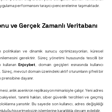
e uygulama performansını tarayıcı pencerelerine taşımaktadır.
nu ve Gerçek Zamanlı Veritabanı
 politikaları ve dinamik sunucu optimizasyonları, küresel
 yenilemesini gerektirir. Süreç yönetimi hususunda tescilli bir
ı kullanan
Enjoybet
, domain geçişleri esnasında kullanıcı
üreç, mevcut domain üzerindeki aktif oturumların şifreli bir
ı prensibine dayanır.
esi, anlık asenkron replikasyon mimarisiyle çalışır. Yeni adres
 bakiyeleri, tanımlı hakları, siber güvenlik tercihleri ve geçmiş
klarına yansıtılır. Bu sayede son kullanıcı, adres değişikliği
luğu hissetmeksizin işlemlerine kararlılıkla devam edebilir.