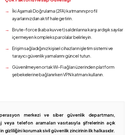
İki Aşamalı Doğrulama (2FA) katmanını profil
ayarlarınızdan aktif hale getirin.
Brute-force (kaba kuvvet) saldırılarına karşı ardışık sayılar
içermeyen kompleks parolalar belirleyin.
Erişim sağladığınız kişisel cihazların işletim sistemi ve
tarayıcı güvenlik yamalarını güncel tutun.
Güvenilmeyen ortak Wi-Fi ağları üzerinden platform
şebekelerine bağlanırken VPN katmanı kullanın.
erasyon merkezi ve siber güvenlik departmanı,
 veya telefon aramaları vasıtasıyla şifrelerinin açık
gizliliğini korumak sivil güvenlik zincirinin ilk halkasıdır.