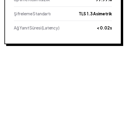
Şifreleme Standartı
TLS 1.3 Asimetrik
Ağ Yanıt Süresi (Latency)
< 0.02s