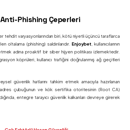
ş Anti-Phishing Çeperleri
ber tehdit varyasyonlarından biri, kötü niyetli üçüncü taraflarca
en oltalama (phishing) saldırılarıdır.
Enjoybet
, kullanıcılarının
etmek adına proaktif bir siber hijyen politikası izlemektedir.
rasyon köprüleri, kullanıcı trafiğini doğrulanmış ağ geçitleri
bireysel güvenlik hatlarını tahkim etmek amacıyla hazırlanan
ı adres çubuğunun ve kök sertifika otoritesinin (Root CA)
ndığında, entegre tarayıcı güvenlik kalkanları devreye girerek
Çok Faktörlü Hesap Güvenliği