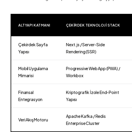
ALTYAPI KATMANI
ÇEKIRDEK TEKNOLOJI STACK
Çekirdek Sayfa
Next.js / Server-Side
Yapısı
Rendering (SSR)
Mobil Uygulama
Progressive Web App (PWA) /
Mimarisi
Workbox
Finansal
Kriptografik İzole End-Point
Entegrasyon
Yapısı
Apache Kafka / Redis
Veri Akış Motoru
Enterprise Cluster