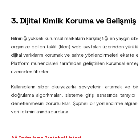
3. Dijital Kimlik Koruma ve Gelişmi
Bilinirliği yüksek kurumsal markaların karşılaştığı en yaygın si
organize edilen taklit (klon) web sayfaları üzerinden yürütül
dijital varlıklarını korumak ve sahte yönlendirmeleri ekarte 
Platform mühendisleri tarafından geliştirilen kurumsal enteg
üzerinden filtreler.
Kullanıcıların siber okuryazarlık seviyelerini artırmak ve 
doğrulama algoritmaları, sisteme giriş esnasında tarayıc
denetlenmesini zorunlu kılar. Şüpheli bir yönlendirme algıla
veri iletimini anında durdurur.
Ağ Doğrulama Protokol Listesi