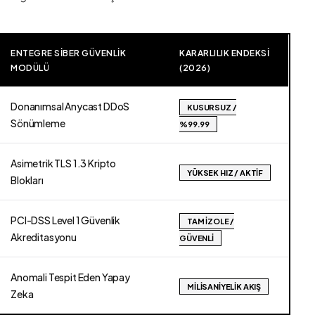
ENTEGRE SIBER GÜVENLIK
KARARLILIK ENDEKSI
MODÜLÜ
(2026)
Donanımsal Anycast DDoS
KUSURSUZ /
Sönümleme
%99.99
Asimetrik TLS 1.3 Kripto
YÜKSEK HIZ / AKTIF
Blokları
PCI-DSS Level 1 Güvenlik
TAM İZOLE /
Akreditasyonu
GÜVENLI
Anomali Tespit Eden Yapay
MILISANIYELIK AKIŞ
Zeka