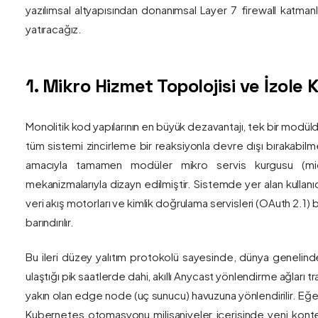
yazılımsal altyapısından donanımsal Layer 7 firewall katma
yatıracağız.
1. Mikro Hizmet Topolojisi ve İzol
Monolitik kod yapılarının en büyük dezavantajı, tek bir modül
tüm sistemi zincirleme bir reaksiyonla devre dışı bırakabilm
amacıyla tamamen modüler mikro servis kurgusu (mic
mekanizmalarıyla dizayn edilmiştir. Sistemde yer alan kullanıc
veri akış motorları ve kimlik doğrulama servisleri (OAuth 2.1)
barındırılır.
Bu ileri düzey yalıtım protokolü sayesinde, dünya genelind
ulaştığı pik saatlerde dahi, akıllı Anycast yönlendirme ağları tr
yakın olan edge node (uç sunucu) havuzuna yönlendirilir. Eğe
Kubernetes otomasyonu milisaniyeler içerisinde yeni kont