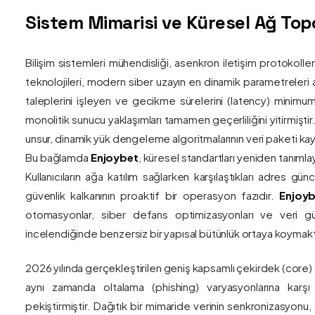
Sistem Mimarisi ve Küresel Ağ Topol
Bilişim sistemleri mühendisliği, asenkron iletişim protokolle
teknolojileri, modern siber uzayın en dinamik parametreleri ar
taleplerini işleyen ve gecikme sürelerini (latency) minim
monolitik sunucu yaklaşımları tamamen geçerliliğini yitirmiştir.
unsur, dinamik yük dengeleme algoritmalarının veri paketi kay
Bu bağlamda
Enjoybet
, küresel standartları yeniden tanıml
Kullanıcıların ağa katılım sağlarken karşılaştıkları adres gü
güvenlik kalkanının proaktif bir operasyon fazıdır.
Enjoyb
otomasyonlar, siber defans optimizasyonları ve veri güv
incelendiğinde benzersiz bir yapısal bütünlük ortaya koymakt
2026 yılında gerçekleştirilen geniş kapsamlı çekirdek (core)
aynı zamanda oltalama (phishing) varyasyonlarına karşı g
pekiştirmiştir. Dağıtık bir mimaride verinin senkronizasyonu