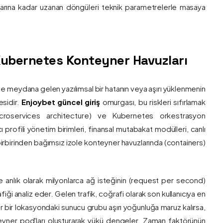
nlarına kadar uzanan döngüleri teknik parametrelerle masaya
e Kubernetes Konteyner Havuzları
de meydana gelen yazılımsal bir hatanın veya aşırı yüklenmenin
esidir.
Enjoybet güncel giriş
omurgası, bu riskleri sıfırlamak
roservices architecture) ve Kubernetes orkestrasyon
ı profili yönetim birimleri, finansal mutabakat modülleri, canlı
 birbirinden bağımsız izole konteyner havuzlarında (containers)
e anlık olarak milyonlarca ağ isteğinin (request per second)
afiği analiz eder. Gelen trafik, coğrafi olarak son kullanıcıya en
r bir lokasyondaki sunucu grubu aşırı yoğunluğa maruz kalırsa,
eyner pod'ları oluşturarak yükü dengeler. Zaman faktörünün