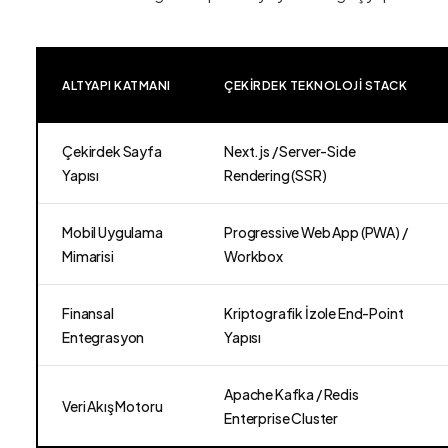
ALTYAPI KATMANI
ÇEKIRDEK TEKNOLOJI STACK
Çekirdek Sayfa
Next.js / Server-Side
Yapısı
Rendering (SSR)
Mobil Uygulama
Progressive Web App (PWA) /
Mimarisi
Workbox
Finansal
Kriptografik İzole End-Point
Entegrasyon
Yapısı
Apache Kafka / Redis
Veri Akış Motoru
Enterprise Cluster