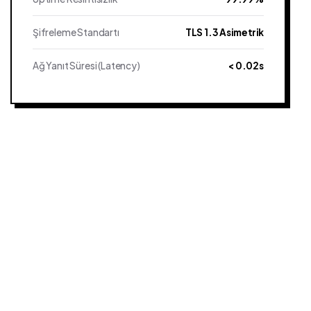
Şifreleme Standartı
TLS 1.3 Asimetrik
Ağ Yanıt Süresi (Latency)
< 0.02s