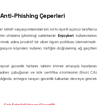
ş Anti-Phishing Çeperleri
ber tehdit varyasyonlarından biri, kötü niyetli üçüncü taraflarca
en oltalama (phishing) saldırılarıdır.
Enjoybet
, kullanıcılarının
etmek adına proaktif bir siber hijyen politikası izlemektedir.
rasyon köprüleri, kullanıcı trafiğini doğrulanmış ağ geçitleri
bireysel güvenlik hatlarını tahkim etmek amacıyla hazırlanan
ı adres çubuğunun ve kök sertifika otoritesinin (Root CA)
ndığında, entegre tarayıcı güvenlik kalkanları devreye girerek
Çok Faktörlü Hesap Güvenliği