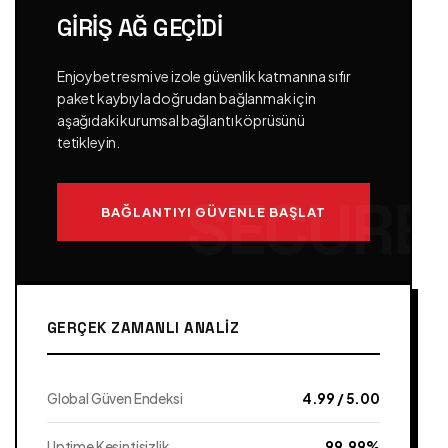
GIRIŞ AĞ GEÇIDI
Enjoybet resmi ve izole güvenlik katmanına sıfır
paket kaybıyla doğrudan bağlanmak için
aşağıdaki kurumsal bağlantı köprüsünü
tetikleyin.
BAĞLANTIYI GÜVENLE BAŞLAT
GERÇEK ZAMANLI ANALIZ
Global Güven Endeksi
4.99 / 5.00
Uptime Kesintisizlik
99.99%