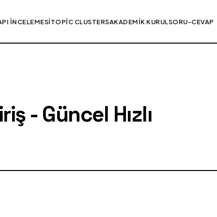
API İNCELEMESI
TOPIC CLUSTERS
AKADEMIK KURUL
SORU-CEVAP
iş - Güncel Hızlı