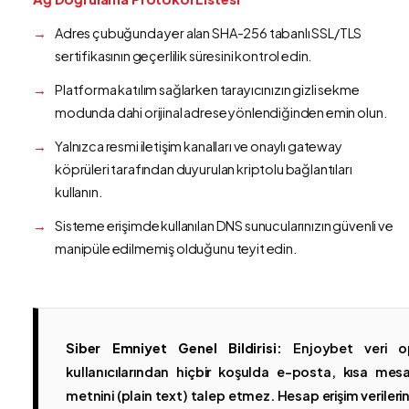
Adres çubuğunda yer alan SHA-256 tabanlı SSL/TLS
sertifikasının geçerlilik süresini kontrol edin.
Platforma katılım sağlarken tarayıcınızın gizli sekme
modunda dahi orijinal adrese yönlendiğinden emin olun.
Yalnızca resmi iletişim kanalları ve onaylı gateway
köprüleri tarafından duyurulan kriptolu bağlantıları
kullanın.
Sisteme erişimde kullanılan DNS sunucularınızın güvenli ve
manipüle edilmemiş olduğunu teyit edin.
Siber Emniyet Genel Bildirisi:
Enjoybet veri op
kullanıcılarından hiçbir koşulda e-posta, kısa mesaj
metnini (plain text) talep etmez. Hesap erişim verilerinin 