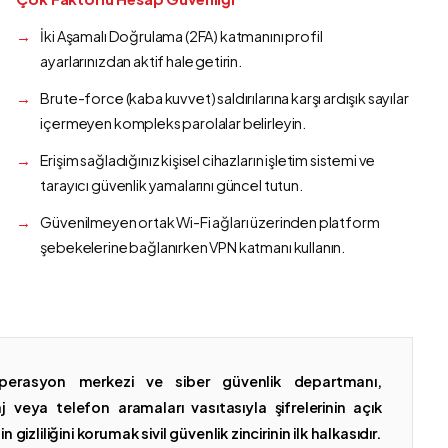
İki Aşamalı Doğrulama (2FA) katmanını profil
ayarlarınızdan aktif hale getirin.
Brute-force (kaba kuvvet) saldırılarına karşı ardışık sayılar
içermeyen kompleks parolalar belirleyin.
Erişim sağladığınız kişisel cihazların işletim sistemi ve
tarayıcı güvenlik yamalarını güncel tutun.
Güvenilmeyen ortak Wi-Fi ağları üzerinden platform
şebekelerine bağlanırken VPN katmanı kullanın.
erasyon merkezi ve siber güvenlik departmanı,
 veya telefon aramaları vasıtasıyla şifrelerinin açık
gizliliğini korumak sivil güvenlik zincirinin ilk halkasıdır.