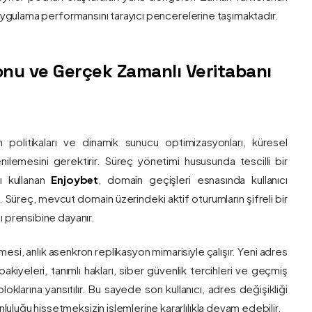
e uygulama performansını tarayıcı pencerelerine taşımaktadır.
nu ve Gerçek Zamanlı Veritabanı
 politikaları ve dinamik sunucu optimizasyonları, küresel
 yenilemesini gerektirir. Süreç yönetimi hususunda tescilli bir
ı kullanan
Enjoybet
, domain geçişleri esnasında kullanıcı
üreç, mevcut domain üzerindeki aktif oturumların şifreli bir
ı prensibine dayanır.
esi, anlık asenkron replikasyon mimarisiyle çalışır. Yeni adres
 bakiyeleri, tanımlı hakları, siber güvenlik tercihleri ve geçmiş
klarına yansıtılır. Bu sayede son kullanıcı, adres değişikliği
luğu hissetmeksizin işlemlerine kararlılıkla devam edebilir.