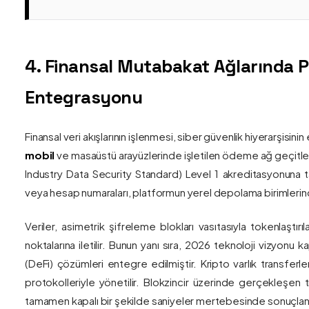
4. Finansal Mutabakat Ağlarında 
Entegrasyonu
Finansal veri akışlarının işlenmesi, siber güvenlik hiyerarşisi
mobil
ve masaüstü arayüzlerinde işletilen ödeme ağ geçitler
Industry Data Security Standard) Level 1 akreditasyonuna tam
veya hesap numaraları, platformun yerel depolama birimlerind
Veriler, asimetrik şifreleme blokları vasıtasıyla tokenlaştırı
noktalarına iletilir. Bunun yanı sıra, 2026 teknoloji vizy
(DeFi) çözümleri entegre edilmiştir. Kripto varlık transferle
protokolleriyle yönetilir. Blokzincir üzerinde gerçekleşen 
tamamen kapalı bir şekilde saniyeler mertebesinde sonuçlandı