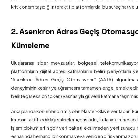
kritik önem taşıdığı interaktif platformlarda, bu süreç nativ
2. Asenkron Adres Geçiş Otomasyo
Kümeleme
Uluslararası siber mevzuatlar, bölgesel telekomünikasyon
platformların dijital adres katmanlarını belirli periyotlarla
"Asenkron Adres Geçiş Otomasyonu" (AATA) algoritmas
deneyiminin kesintiye uğramasını tamamen engellemektedir. S
belirteç (session token) vasıtasıyla güvenli katmana taşınmas
Arka planda konumlandırılmış olan Master-Slave veritabanı küm
katmanı aktif edildiği saliseler içerisinde, kullanıcının hesap
işlem dökümleri hiçbir veri paketi eksilmeden yeni sunucu blo
esnasında herhangi bir kopma veya yeniden giriş yapma zorunlu