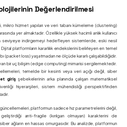
ojilerinin Değerlendirilmesi
ri, mikro hizmet yapıları ve veri tabanı kümeleme (clustering)
asında yer almaktadır. Özellikle yüksek hacimli anlık kullanıcı
um seviyeye indirgemeyi hedefleyen sistemlerde, eski nesil
 Dijital platformların kararlılık endekslerini belirleyen en temel
bı (packet loss) yaşatmadan ne ölçüde kararlı çalışabildiğidir.
ayan bir uç bilişim (edge computing) mimarisi sergilemektedir.
ncellemeleri, temelde bir kesinti veya veri açığı değil, siber
et giriş
şebekelerinin arka planında çalışan matematiksel
enliği hiyerarşileri, sistem mühendisliği perspektifinden
adır.
 güncellemeleri, platformun sadece hız parametrelerini değil,
eliştirdiği anti-fragile (kırılgan olmayan) karakterini de
, siber ağların en hassas omurgasıdır. Bu analizde, platformun