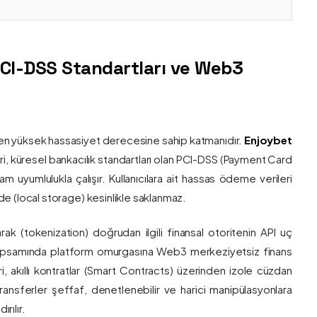
PCI-DSS Standartları ve Web3
nin en yüksek hassasiyet derecesine sahip katmanıdır.
Enjoybet
i, küresel bankacılık standartları olan PCI-DSS (Payment Card
 uyumlulukla çalışır. Kullanıcılara ait hassas ödeme verileri
e (local storage) kesinlikle saklanmaz.
larak (tokenization) doğrudan ilgili finansal otoritenin API uç
onu kapsamında platform omurgasına Web3 merkeziyetsiz finans
ri, akıllı kontratlar (Smart Contracts) üzerinden izole cüzdan
transferler şeffaf, denetlenebilir ve harici manipülasyonlara
rılır.