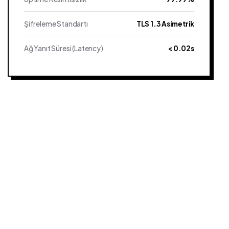
Şifreleme Standartı
TLS 1.3 Asimetrik
Ağ Yanıt Süresi (Latency)
< 0.02s