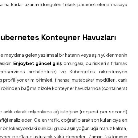
nlarına kadar uzanan döngüleri teknik parametrelerle masaya
e Kubernetes Konteyner Havuzları
de meydana gelen yazılımsal bir hatanın veya aşırı yüklenmenin
esidir.
Enjoybet güncel giriş
omurgası, bu riskleri sıfırlamak
roservices architecture) ve Kubernetes orkestrasyon
ı profili yönetim birimleri, finansal mutabakat modülleri, canlı
 birbirinden bağımsız izole konteyner havuzlarında (containers)
e anlık olarak milyonlarca ağ isteğinin (request per second)
afiği analiz eder. Gelen trafik, coğrafi olarak son kullanıcıya en
r bir lokasyondaki sunucu grubu aşırı yoğunluğa maruz kalırsa,
eyner pod'ları oluşturarak yükü dengeler. Zaman faktörünün