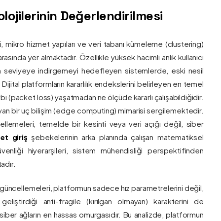
ojilerinin Değerlendirilmesi
ri, mikro hizmet yapıları ve veri tabanı kümeleme (clustering)
asında yer almaktadır. Özellikle yüksek hacimli anlık kullanıcı
um seviyeye indirgemeyi hedefleyen sistemlerde, eski nesil
 Dijital platformların kararlılık endekslerini belirleyen en temel
bı (packet loss) yaşatmadan ne ölçüde kararlı çalışabildiğidir.
ayan bir uç bilişim (edge computing) mimarisi sergilemektedir.
ncellemeleri, temelde bir kesinti veya veri açığı değil, siber
et giriş
şebekelerinin arka planında çalışan matematiksel
enliği hiyerarşileri, sistem mühendisliği perspektifinden
adır.
 güncellemeleri, platformun sadece hız parametrelerini değil,
eliştirdiği anti-fragile (kırılgan olmayan) karakterini de
, siber ağların en hassas omurgasıdır. Bu analizde, platformun