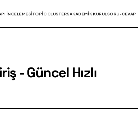
API İNCELEMESI
TOPIC CLUSTERS
AKADEMIK KURUL
SORU-CEVAP
iş - Güncel Hızlı