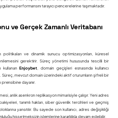
e uygulama performansını tarayıcı pencerelerine taşımaktadır.
nu ve Gerçek Zamanlı Veritabanı
 politikaları ve dinamik sunucu optimizasyonları, küresel
 yenilemesini gerektirir. Süreç yönetimi hususunda tescilli bir
ı kullanan
Enjoybet
, domain geçişleri esnasında kullanıcı
üreç, mevcut domain üzerindeki aktif oturumların şifreli bir
ı prensibine dayanır.
esi, anlık asenkron replikasyon mimarisiyle çalışır. Yeni adres
 bakiyeleri, tanımlı hakları, siber güvenlik tercihleri ve geçmiş
klarına yansıtılır. Bu sayede son kullanıcı, adres değişikliği
luğu hissetmeksizin işlemlerine kararlılıkla devam edebilir.