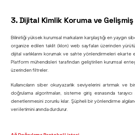
3. Dijital Kimlik Koruma ve Gelişmi
Bilinirliği yüksek kurumsal markaların karşılaştığı en yaygın si
organize edilen taklit (klon) web sayfaları üzerinden yürütül
dijital varlıklarını korumak ve sahte yönlendirmeleri ekarte 
Platform mühendisleri tarafından geliştirilen kurumsal enteg
üzerinden filtreler.
Kullanıcıların siber okuryazarlık seviyelerini artırmak ve 
doğrulama algoritmaları, sisteme giriş esnasında tarayıc
denetlenmesini zorunlu kılar. Şüpheli bir yönlendirme algıla
veri iletimini anında durdurur.
Ağ Doğrulama Protokol Listesi