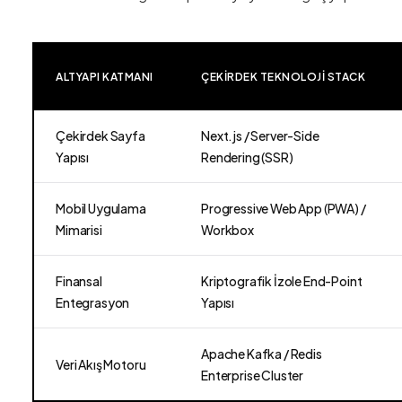
ALTYAPI KATMANI
ÇEKIRDEK TEKNOLOJI STACK
Çekirdek Sayfa
Next.js / Server-Side
Yapısı
Rendering (SSR)
Mobil Uygulama
Progressive Web App (PWA) /
Mimarisi
Workbox
Finansal
Kriptografik İzole End-Point
Entegrasyon
Yapısı
Apache Kafka / Redis
Veri Akış Motoru
Enterprise Cluster