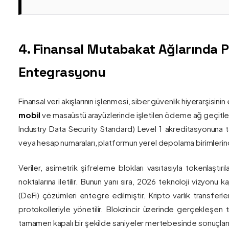
4. Finansal Mutabakat Ağlarında 
Entegrasyonu
Finansal veri akışlarının işlenmesi, siber güvenlik hiyerarşisi
mobil
ve masaüstü arayüzlerinde işletilen ödeme ağ geçitler
Industry Data Security Standard) Level 1 akreditasyonuna tam
veya hesap numaraları, platformun yerel depolama birimlerind
Veriler, asimetrik şifreleme blokları vasıtasıyla tokenlaştırı
noktalarına iletilir. Bunun yanı sıra, 2026 teknoloji vizy
(DeFi) çözümleri entegre edilmiştir. Kripto varlık transferle
protokolleriyle yönetilir. Blokzincir üzerinde gerçekleşen 
tamamen kapalı bir şekilde saniyeler mertebesinde sonuçlandı