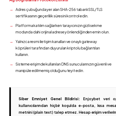
Adres çubuğunda yer alan SHA-256 tabanlı SSL/TLS
sertifikasının geçerlilik süresini kontrol edin.
Platforma katılım sağlarken tarayıcınızın gizli sekme
modunda dahi orijinal adrese yönlendiğinden emin olun.
Yalnızca resmi iletişim kanalları ve onaylı gateway
köprüleri tarafından duyurulan kriptolu bağlantıları
kullanın.
Sisteme erişimde kullanılan DNS sunucularınızın güvenli ve
manipüle edilmemiş olduğunu teyit edin.
Siber Emniyet Genel Bildirisi:
Enjoybet veri op
kullanıcılarından hiçbir koşulda e-posta, kısa mesaj
metnini (plain text) talep etmez. Hesap erişim verilerinin 