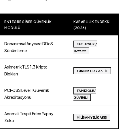
ENTEGRE SIBER GÜVENLIK
KARARLILIK ENDEKSI
MODÜLÜ
(2026)
Donanımsal Anycast DDoS
KUSURSUZ /
Sönümleme
%99.99
Asimetrik TLS 1.3 Kripto
YÜKSEK HIZ / AKTIF
Blokları
PCI-DSS Level 1 Güvenlik
TAM İZOLE /
Akreditasyonu
GÜVENLI
Anomali Tespit Eden Yapay
MILISANIYELIK AKIŞ
Zeka