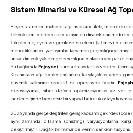
Sistem Mimarisi ve Küresel Ağ Topol
Bilişim sistemleri mühendisliği, asenkron iletişim protokolle
teknolojileri, modern siber uzayın en dinamik parametreleri ar
taleplerini işleyen ve gecikme sürelerini (latency) minim
monolitik sunucu yaklaşımları tamamen geçerliliğini yitirmiştir.
unsur, dinamik yük dengeleme algoritmalarının veri paketi kay
Bu bağlamda
Enjoybet
, küresel standartları yeniden tanıml
Kullanıcıların ağa katılım sağlarken karşılaştıkları adres gü
güvenlik kalkanının proaktif bir operasyon fazıdır.
Enjoyb
otomasyonlar, siber defans optimizasyonları ve veri güv
incelendiğinde benzersiz bir yapısal bütünlük ortaya koymakt
2026 yılında gerçekleştirilen geniş kapsamlı çekirdek (core)
aynı zamanda oltalama (phishing) varyasyonlarına karşı g
pekiştirmiştir. Dağıtık bir mimaride verinin senkronizasyonu