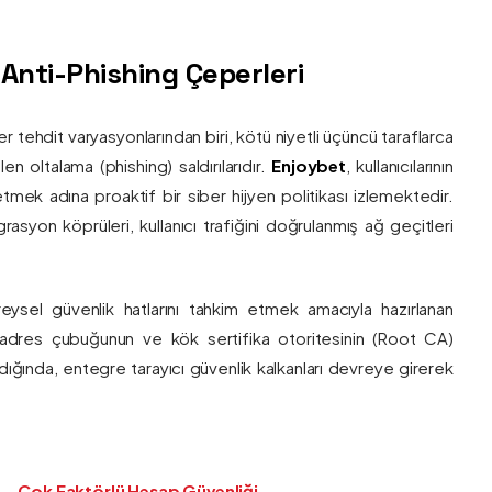
ş Anti-Phishing Çeperleri
ber tehdit varyasyonlarından biri, kötü niyetli üçüncü taraflarca
en oltalama (phishing) saldırılarıdır.
Enjoybet
, kullanıcılarının
etmek adına proaktif bir siber hijyen politikası izlemektedir.
rasyon köprüleri, kullanıcı trafiğini doğrulanmış ağ geçitleri
bireysel güvenlik hatlarını tahkim etmek amacıyla hazırlanan
ı adres çubuğunun ve kök sertifika otoritesinin (Root CA)
ndığında, entegre tarayıcı güvenlik kalkanları devreye girerek
Çok Faktörlü Hesap Güvenliği