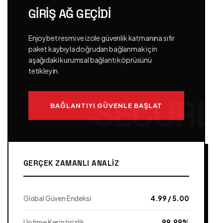
GIRIŞ AĞ GEÇIDI
Enjoybet resmi ve izole güvenlik katmanına sıfır
paket kaybıyla doğrudan bağlanmak için
aşağıdaki kurumsal bağlantı köprüsünü
tetikleyin.
BAĞLANTIYI GÜVENLE BAŞLAT
GERÇEK ZAMANLI ANALIZ
Global Güven Endeksi
4.99 / 5.00
Uptime Kesintisizlik
99.99%