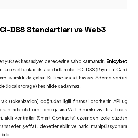
PCI-DSS Standartları ve Web3
nin en yüksek hassasiyet derecesine sahip katmanıdır.
Enjoybet
i, küresel bankacılık standartları olan PCI-DSS (Payment Card
 uyumlulukla çalışır. Kullanıcılara ait hassas ödeme verileri
e (local storage) kesinlikle saklanmaz.
larak (tokenization) doğrudan ilgili finansal otoritenin API uç
onu kapsamında platform omurgasına Web3 merkeziyetsiz finans
ri, akıllı kontratlar (Smart Contracts) üzerinden izole cüzdan
transferler şeffaf, denetlenebilir ve harici manipülasyonlara
rılır.