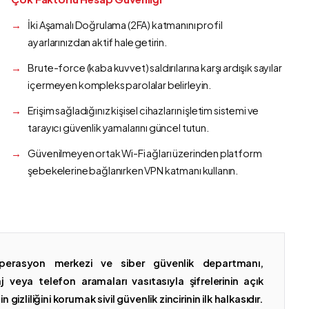
İki Aşamalı Doğrulama (2FA) katmanını profil
ayarlarınızdan aktif hale getirin.
Brute-force (kaba kuvvet) saldırılarına karşı ardışık sayılar
içermeyen kompleks parolalar belirleyin.
Erişim sağladığınız kişisel cihazların işletim sistemi ve
tarayıcı güvenlik yamalarını güncel tutun.
Güvenilmeyen ortak Wi-Fi ağları üzerinden platform
şebekelerine bağlanırken VPN katmanı kullanın.
erasyon merkezi ve siber güvenlik departmanı,
 veya telefon aramaları vasıtasıyla şifrelerinin açık
gizliliğini korumak sivil güvenlik zincirinin ilk halkasıdır.