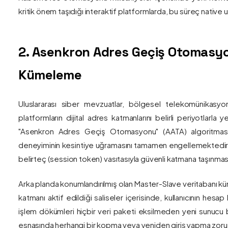
kritik önem taşıdığı interaktif platformlarda, bu süreç nativ
2. Asenkron Adres Geçiş Otomasyo
Kümeleme
Uluslararası siber mevzuatlar, bölgesel telekomünikasyon
platformların dijital adres katmanlarını belirli periyotlarla
"Asenkron Adres Geçiş Otomasyonu" (AATA) algoritmas
deneyiminin kesintiye uğramasını tamamen engellemektedir. S
belirteç (session token) vasıtasıyla güvenli katmana taşınmas
Arka planda konumlandırılmış olan Master-Slave veritabanı küm
katmanı aktif edildiği saliseler içerisinde, kullanıcının hesap
işlem dökümleri hiçbir veri paketi eksilmeden yeni sunucu blo
esnasında herhangi bir kopma veya yeniden giriş yapma zorunlu