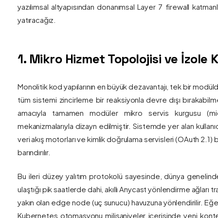
yazılımsal altyapısından donanımsal Layer 7 firewall katma
yatıracağız.
1. Mikro Hizmet Topolojisi ve İzol
Monolitik kod yapılarının en büyük dezavantajı, tek bir modül
tüm sistemi zincirleme bir reaksiyonla devre dışı bırakabilm
amacıyla tamamen modüler mikro servis kurgusu (mic
mekanizmalarıyla dizayn edilmiştir. Sistemde yer alan kullanıc
veri akış motorları ve kimlik doğrulama servisleri (OAuth 2.1)
barındırılır.
Bu ileri düzey yalıtım protokolü sayesinde, dünya genelind
ulaştığı pik saatlerde dahi, akıllı Anycast yönlendirme ağları tr
yakın olan edge node (uç sunucu) havuzuna yönlendirilir. Eğe
Kubernetes otomasyonu milisaniyeler içerisinde yeni kont