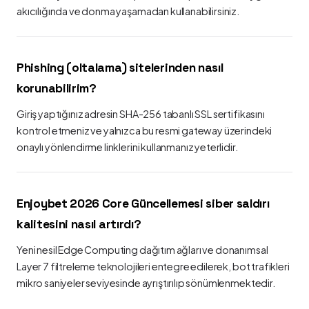
akıcılığında ve donma yaşamadan kullanabilirsiniz.
Phishing (oltalama) sitelerinden nasıl
korunabilirim?
Giriş yaptığınız adresin SHA-256 tabanlı SSL sertifikasını
kontrol etmeniz ve yalnızca bu resmi gateway üzerindeki
onaylı yönlendirme linklerini kullanmanız yeterlidir.
Enjoybet 2026 Core Güncellemesi siber saldırı
kalitesini nasıl artırdı?
Yeni nesil Edge Computing dağıtım ağları ve donanımsal
Layer 7 filtreleme teknolojileri entegre edilerek, bot trafikleri
mikro saniyeler seviyesinde ayrıştırılıp sönümlenmektedir.