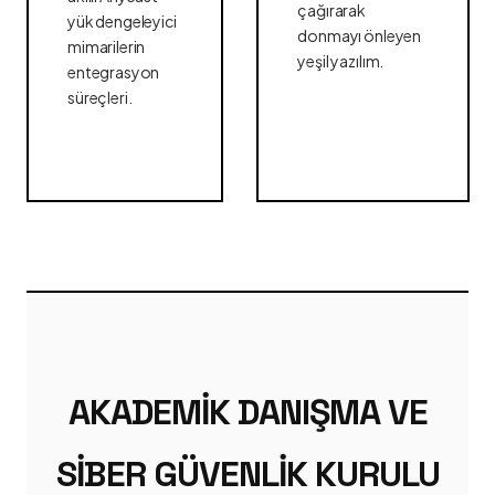
çağırarak
yük dengeleyici
donmayı önleyen
mimarilerin
yeşil yazılım.
entegrasyon
süreçleri.
AKADEMIK DANIŞMA VE
SIBER GÜVENLIK KURULU