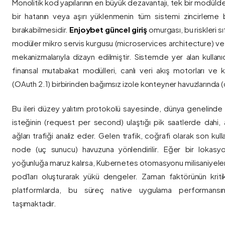
Monolitik kod yapılarının en büyük dezavantajı, tek bir modül
bir hatanın veya aşırı yüklenmenin tüm sistemi zincirleme 
bırakabilmesidir.
Enjoybet güncel giriş
omurgası, bu riskleri 
modüler mikro servis kurgusu (microservices architecture) 
mekanizmalarıyla dizayn edilmiştir. Sistemde yer alan kullanıcı
finansal mutabakat modülleri, canlı veri akış motorları ve k
(OAuth 2.1) birbirinden bağımsız izole konteyner havuzlarında (co
Bu ileri düzey yalıtım protokolü sayesinde, dünya genelinde a
isteğinin (request per second) ulaştığı pik saatlerde dahi, 
ağları trafiği analiz eder. Gelen trafik, coğrafi olarak son ku
node (uç sunucu) havuzuna yönlendirilir. Eğer bir lokasy
yoğunluğa maruz kalırsa, Kubernetes otomasyonu milisaniyeler
pod'ları oluşturarak yükü dengeler. Zaman faktörünün kriti
platformlarda, bu süreç native uygulama performansını
taşımaktadır.