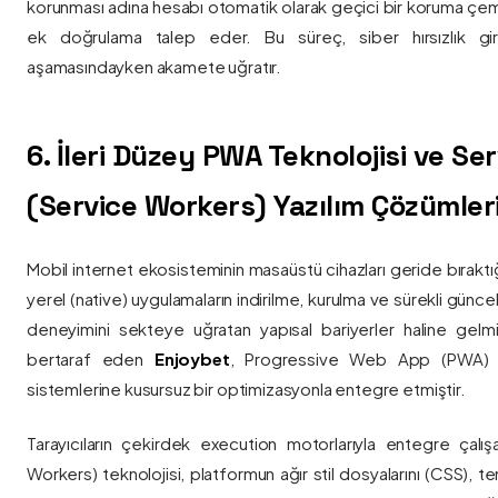
korunması adına hesabı otomatik olarak geçici bir koruma çemb
ek doğrulama talep eder. Bu süreç, siber hırsızlık gir
aşamasındayken akamete uğratır.
6. İleri Düzey PWA Teknolojisi ve Serv
(Service Workers) Yazılım Çözümler
Mobil internet ekosisteminin masaüstü cihazları geride bırak
yerel (native) uygulamaların indirilme, kurulma ve sürekli günce
deneyimini sekteye uğratan yapısal bariyerler haline gelm
bertaraf eden
Enjoybet
, Progressive Web App (PWA) mim
sistemlerine kusursuz bir optimizasyonla entegre etmiştir.
Tarayıcıların çekirdek execution motorlarıyla entegre çalışa
Workers) teknolojisi, platformun ağır stil dosyalarını (CSS), t