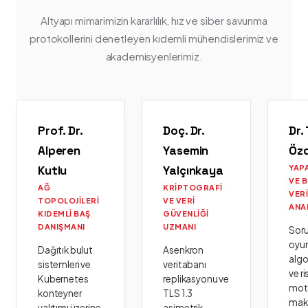
Altyapı mimarimizin kararlılık, hız ve siber savunma
protokollerini denetleyen kıdemli mühendislerimiz ve
akademisyenlerimiz.
Prof. Dr.
Doç. Dr.
Dr.
Alperen
Yasemin
Öz
Kutlu
Yalçınkaya
YAP
VE 
AĞ
KRIPTOGRAFI
VER
TOPOLOJILERI
VE VERI
ANA
KIDEMLI BAŞ
GÜVENLIĞI
DANIŞMANI
UZMANI
Sor
oyu
Dağıtık bulut
Asenkron
algo
sistemleri ve
veritabanı
ve ri
Kubernetes
replikasyonu ve
moto
konteyner
TLS 1.3
mak
yalıtımı üzerine
asimetrik