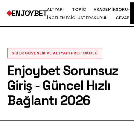
ALTYAPI
TOPIC
AKADEMIK
SORU-
ENJOYBET
İNCELEMESI
CLUSTERS
KURUL
CEVAP
SIBER GÜVENLIK VE ALTYAPI PROTOKOLÜ
Enjoybet Sorunsuz
Giriş - Güncel Hızlı
Bağlantı 2026