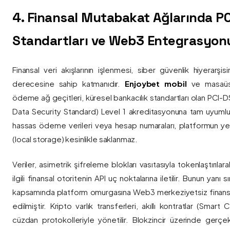
4. Finansal Mutabakat Ağlarında P
Standartları ve Web3 Entegrasyon
Finansal veri akışlarının işlenmesi, siber güvenlik hiyerarşi
derecesine sahip katmanıdır.
Enjoybet mobil
ve masaüstü
ödeme ağ geçitleri, küresel bankacılık standartları olan PCI-
Data Security Standard) Level 1 akreditasyonuna tam uyumlulukla
hassas ödeme verileri veya hesap numaraları, platformun ye
(local storage) kesinlikle saklanmaz.
Veriler, asimetrik şifreleme blokları vasıtasıyla tokenlaştırıl
ilgili finansal otoritenin API uç noktalarına iletilir. Bunun yanı
kapsamında platform omurgasına Web3 merkeziyetsiz finans
edilmiştir. Kripto varlık transferleri, akıllı kontratlar (Smar
cüzdan protokolleriyle yönetilir. Blokzincir üzerinde gerçe