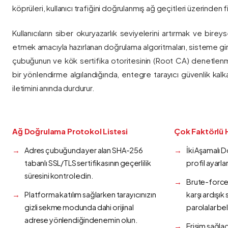
köprüleri, kullanıcı trafiğini doğrulanmış ağ geçitleri üzerinden fi
Kullanıcıların siber okuryazarlık seviyelerini artırmak ve bireys
etmek amacıyla hazırlanan doğrulama algoritmaları, sisteme gir
çubuğunun ve kök sertifika otoritesinin (Root CA) denetlenmes
bir yönlendirme algılandığında, entegre tarayıcı güvenlik kalk
iletimini anında durdurur.
Ağ Doğrulama Protokol Listesi
Çok Faktörlü 
Adres çubuğunda yer alan SHA-256
İki Aşamalı 
tabanlı SSL/TLS sertifikasının geçerlilik
profil ayarla
süresini kontrol edin.
Brute-force 
Platforma katılım sağlarken tarayıcınızın
karşı ardışı
gizli sekme modunda dahi orijinal
parolalar bel
adrese yönlendiğinden emin olun.
Erişim sağlad