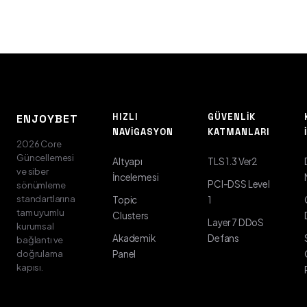
HIZLI
GÜVENLIK
ENJOYBET
NAVIGASYON
KATMANLARI
2026 Core
Güncellemesi
Altyapı
TLS 1.3 Ver2
ve siber
İncelemesi
PCI-DSS Level
sönümleme
standartlarına
Topic
1
tam uyumlu
Clusters
Layer 7 DDoS
kurumsal
Akademik
Defans
bağlantı ve
doğrulama
Panel
kapısı.