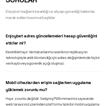
Enjoybet bağlantı kararlılığı ve altyapı güvenliği hakkında
merak edilen kurumsal başlıklar.
Enjoybet adres güncellemeleri hesap güvenliğini
etkiler mi?
Kesinlikle hayır. Veritabanlarımız asenkron replikasyon
teknolojisiyle anlık klonlandığı için adres değişimlerinde hiçbir
veri kaybı veya güvenlik açığı oluşmaz.
Mobil cihazlardan erişim sağlarken uygulama
yüklemek zorunlu mu?
Hayır, zorunlu değildir. Gelişmiş PWA mimarimiz sayesinde
web tarayıcınız üzerinden platformu tıpkı bir mobil uygulama