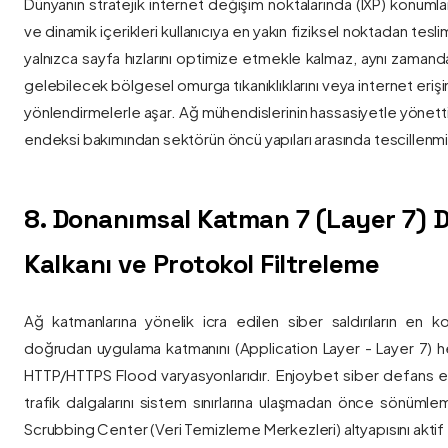
Dünyanın stratejik internet değişim noktalarında (IXP) konumlan
ve dinamik içerikleri kullanıcıya en yakın fiziksel noktadan tesl
yalnızca sayfa hızlarını optimize etmekle kalmaz, aynı zama
gelebilecek bölgesel omurga tıkanıklıklarını veya internet eriş
yönlendirmelerle aşar. Ağ mühendislerinin hassasiyetle yönettiği
endeksi bakımından sektörün öncü yapıları arasında tescillenmiş
8. Donanımsal Katman 7 (Layer 7)
Kalkanı ve Protokol Filtreleme
Ağ katmanlarına yönelik icra edilen siber saldırıların en ko
doğrudan uygulama katmanını (Application Layer - Layer 7) h
HTTP/HTTPS Flood varyasyonlarıdır. Enjoybet siber defans ekip
trafik dalgalarını sistem sınırlarına ulaşmadan önce sönüml
Scrubbing Center (Veri Temizleme Merkezleri) altyapısını aktif