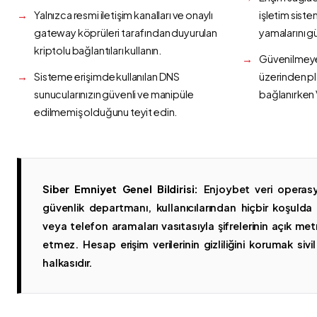
Yalnızca resmi iletişim kanalları ve onaylı
işletim siste
gateway köprüleri tarafından duyurulan
yamalarını g
kriptolu bağlantıları kullanın.
Güvenilmeyen
Sisteme erişimde kullanılan DNS
üzerinden p
sunucularınızın güvenli ve manipüle
bağlanırken 
edilmemiş olduğunu teyit edin.
Siber Emniyet Genel Bildirisi:
Enjoybet veri operasy
güvenlik departmanı, kullanıcılarından hiçbir koşuld
veya telefon aramaları vasıtasıyla şifrelerinin açık metn
etmez. Hesap erişim verilerinin gizliliğini korumak sivil 
halkasıdır.