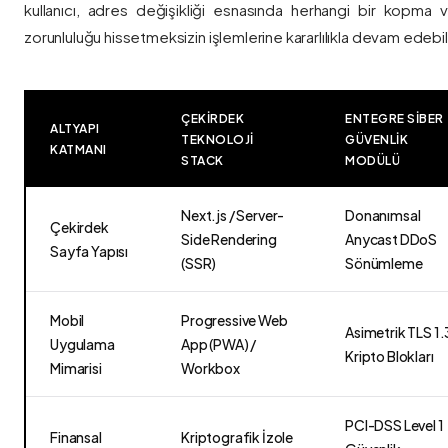
kullanıcı, adres değişikliği esnasında herhangi bir kopma
zorunluluğu hissetmeksizin işlemlerine kararlılıkla devam edebili
ÇEKIRDEK
ENTEGRE SIBER
ALTYAPI
TEKNOLOJI
GÜVENLIK
KATMANI
STACK
MODÜLÜ
Next.js / Server-
Donanımsal
Çekirdek
Side Rendering
Anycast DDoS
Sayfa Yapısı
(SSR)
Sönümleme
Mobil
Progressive Web
Asimetrik TLS 1.
Uygulama
App (PWA) /
Kripto Blokları
Mimarisi
Workbox
PCI-DSS Level 1
Finansal
Kriptografik İzole