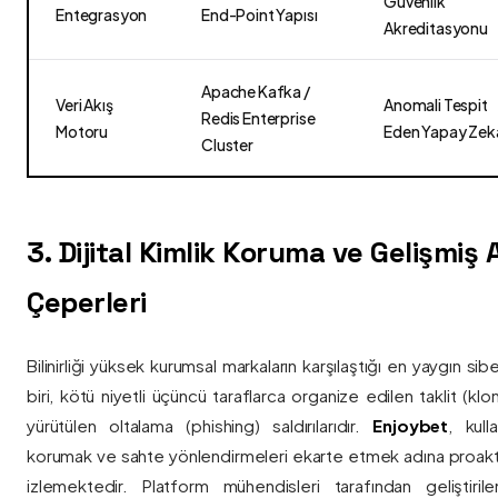
Güvenlik
Entegrasyon
End-Point Yapısı
Akreditasyonu
Apache Kafka /
Veri Akış
Anomali Tespit
Redis Enterprise
Motoru
Eden Yapay Zek
Cluster
3. Dijital Kimlik Koruma ve Gelişmiş
Çeperleri
Bilinirliği yüksek kurumsal markaların karşılaştığı en yaygın si
biri, kötü niyetli üçüncü taraflarca organize edilen taklit (kl
yürütülen oltalama (phishing) saldırılarıdır.
Enjoybet
, kulla
korumak ve sahte yönlendirmeleri ekarte etmek adına proaktif 
izlemektedir. Platform mühendisleri tarafından geliştiri