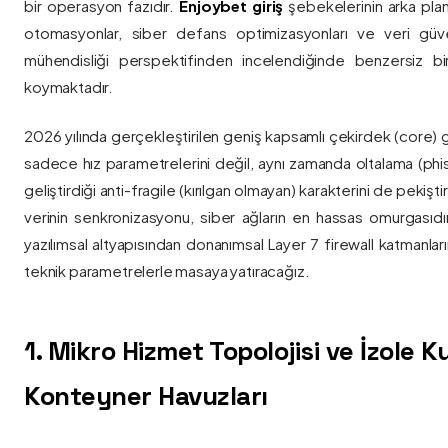
bir operasyon fazıdır.
Enjoybet giriş
şebekelerinin arka pla
otomasyonlar, siber defans optimizasyonları ve veri güvenl
mühendisliği perspektifinden incelendiğinde benzersiz bi
koymaktadır.
2026 yılında gerçekleştirilen geniş kapsamlı çekirdek (core) 
sadece hız parametrelerini değil, aynı zamanda oltalama (phis
geliştirdiği anti-fragile (kırılgan olmayan) karakterini de pekişti
verinin senkronizasyonu, siber ağların en hassas omurgasıdı
yazılımsal altyapısından donanımsal Layer 7 firewall katmanla
teknik parametrelerle masaya yatıracağız.
1. Mikro Hizmet Topolojisi ve İzole 
Konteyner Havuzları