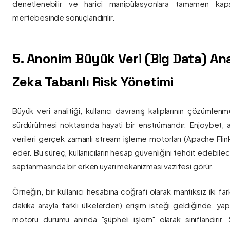
denetlenebilir ve harici manipülasyonlara tamamen kapa
mertebesinde sonuçlandırılır.
5. Anonim Büyük Veri (Big Data) Ana
Zeka Tabanlı Risk Yönetimi
Büyük veri analitiği, kullanıcı davranış kalıplarının çözümlenm
sürdürülmesi noktasında hayati bir enstrümandır. Enjoybet,
verileri gerçek zamanlı stream işleme motorları (Apache Flink /
eder. Bu süreç, kullanıcıların hesap güvenliğini tehdit edebile
saptanmasında bir erken uyarı mekanizması vazifesi görür.
Örneğin, bir kullanıcı hesabına coğrafi olarak mantıksız iki fa
dakika arayla farklı ülkelerden) erişim isteği geldiğinde, yap
motoru durumu anında "şüpheli işlem" olarak sınıflandırır. Si