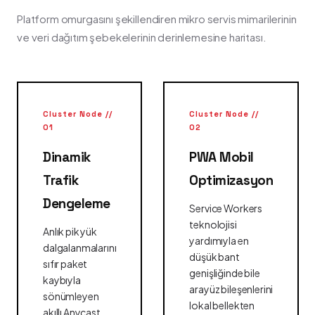
Platform omurgasını şekillendiren mikro servis mimarilerinin
ve veri dağıtım şebekelerinin derinlemesine haritası.
Cluster Node //
Cluster Node //
01
02
Dinamik
PWA Mobil
Trafik
Optimizasyon
Dengeleme
Service Workers
teknolojisi
Anlık pik yük
yardımıyla en
dalgalanmalarını
düşük bant
sıfır paket
genişliğinde bile
kaybıyla
arayüz bileşenlerini
sönümleyen
lokal bellekten
akıllı Anycast