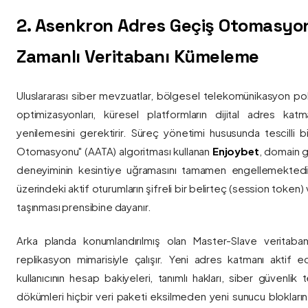
2. Asenkron Adres Geçiş Otomasyo
Zamanlı Veritabanı Kümeleme
Uluslararası siber mevzuatlar, bölgesel telekomünikasyon poli
optimizasyonları, küresel platformların dijital adres katmanl
yenilemesini gerektirir. Süreç yönetimi hususunda tescilli
Otomasyonu" (AATA) algoritması kullanan
Enjoybet
, domain g
deneyiminin kesintiye uğramasını tamamen engellemekted
üzerindeki aktif oturumların şifreli bir belirteç (session token)
taşınması prensibine dayanır.
Arka planda konumlandırılmış olan Master-Slave veritaban
replikasyon mimarisiyle çalışır. Yeni adres katmanı aktif edi
kullanıcının hesap bakiyeleri, tanımlı hakları, siber güvenlik
dökümleri hiçbir veri paketi eksilmeden yeni sunucu blokların