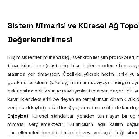
Sistem Mimarisi ve Küresel Ağ Topolo
Değerlendirilmesi
Bilişim sistemleri mühendisliği, asenkron iletişim protokolleri, 
tabanı kümeleme (clustering) teknolojileri, modern siber uzay
arasında yer almaktadır. Özellikle yüksek hacimli anlık kulla
gecikme sürelerini (latency) minimum seviyeye indirgemey
eski nesil monolitik sunucu yaklaşımları tamamen geçerliliğini yitir
kararlılık endekslerini belirleyen en temel unsur, dinamik yük
veri paketi kaybı (packet loss) yaşatmadan ne ölçüde kararlı ça
Enjoybet
, küresel standartları yeniden tanımlayan bir uç
mimarisi sergilemektedir. Kullanıcıların ağa katılım sağla
güncellemeleri, temelde bir kesinti veya veri açığı değil, siber 