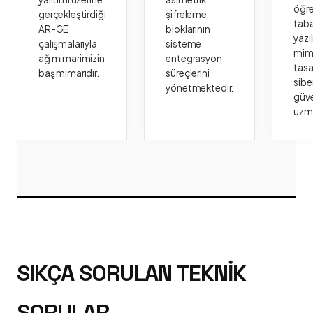
öğr
gerçekleştirdiği
şifreleme
taba
AR-GE
bloklarının
yazı
çalışmalarıyla
sisteme
mima
ağ mimarimizin
entegrasyon
tasa
baş mimarıdır.
süreçlerini
sibe
yönetmektedir.
güve
uzm
SIKÇA SORULAN TEKNIK
SORULAR