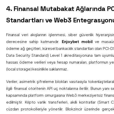
4. Finansal Mutabakat Ağlarında P
Standartları ve Web3 Entegrasyon
Finansal veri akışlarının işlenmesi, siber güvenlik hiyerarşi
derecesine sahip katmanıdır.
Enjoybet mobil
ve masaüstü
ödeme ağ geçitleri, küresel bankacılık standartları olan PCI-
Data Security Standard) Level 1 akreditasyonuna tam uyumlulukla
hassas ödeme verileri veya hesap numaraları, platformun ye
(local storage) kesinlikle saklanmaz.
Veriler, asimetrik şifreleme blokları vasıtasıyla tokenlaştırıl
ilgili finansal otoritenin API uç noktalarına iletilir. Bunun yanı
kapsamında platform omurgasına Web3 merkeziyetsiz finans
edilmiştir. Kripto varlık transferleri, akıllı kontratlar (Smar
cüzdan protokolleriyle yönetilir. Blokzincir üzerinde gerçe