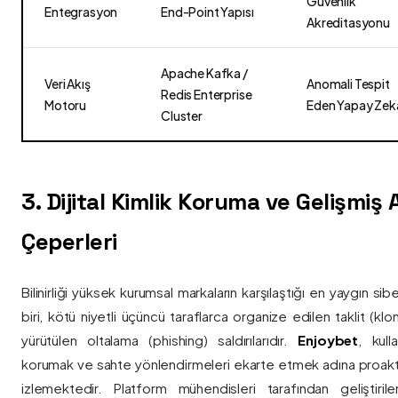
Güvenlik
Entegrasyon
End-Point Yapısı
Akreditasyonu
Apache Kafka /
Veri Akış
Anomali Tespit
Redis Enterprise
Motoru
Eden Yapay Zek
Cluster
3. Dijital Kimlik Koruma ve Gelişmiş
Çeperleri
Bilinirliği yüksek kurumsal markaların karşılaştığı en yaygın si
biri, kötü niyetli üçüncü taraflarca organize edilen taklit (kl
yürütülen oltalama (phishing) saldırılarıdır.
Enjoybet
, kulla
korumak ve sahte yönlendirmeleri ekarte etmek adına proaktif 
izlemektedir. Platform mühendisleri tarafından geliştiri