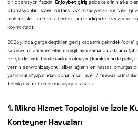
bir operasyon fazıdır.
Enjoybet giriş
şebekelerinin arka pla
otomasyonlar, siber defans optimizasyonları ve veri güvenl
mühendisliği perspektifinden incelendiğinde benzersiz bi
koymaktadır.
2026 yılında gerçekleştirilen geniş kapsamlı çekirdek (core) 
sadece hız parametrelerini değil, aynı zamanda oltalama (phis
geliştirdiği anti-fragile (kırılgan olmayan) karakterini de pekişti
verinin senkronizasyonu, siber ağların en hassas omurgasıdı
yazılımsal altyapısından donanımsal Layer 7 firewall katmanla
teknik parametrelerle masaya yatıracağız.
1. Mikro Hizmet Topolojisi ve İzole 
Konteyner Havuzları