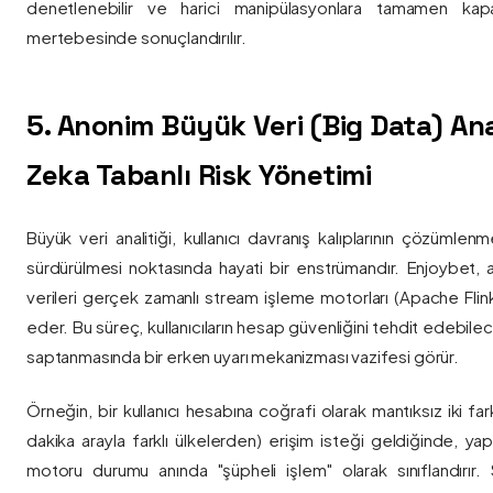
denetlenebilir ve harici manipülasyonlara tamamen kapa
mertebesinde sonuçlandırılır.
5. Anonim Büyük Veri (Big Data) Ana
Zeka Tabanlı Risk Yönetimi
Büyük veri analitiği, kullanıcı davranış kalıplarının çözümlenm
sürdürülmesi noktasında hayati bir enstrümandır. Enjoybet,
verileri gerçek zamanlı stream işleme motorları (Apache Flink /
eder. Bu süreç, kullanıcıların hesap güvenliğini tehdit edebile
saptanmasında bir erken uyarı mekanizması vazifesi görür.
Örneğin, bir kullanıcı hesabına coğrafi olarak mantıksız iki fa
dakika arayla farklı ülkelerden) erişim isteği geldiğinde, yap
motoru durumu anında "şüpheli işlem" olarak sınıflandırır. Si