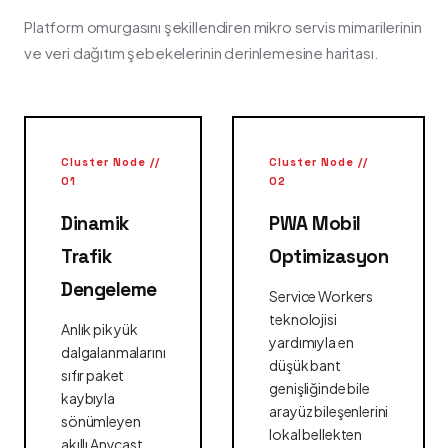
Platform omurgasını şekillendiren mikro servis mimarilerinin
ve veri dağıtım şebekelerinin derinlemesine haritası.
Cluster Node //
Cluster Node //
01
02
Dinamik
PWA Mobil
Trafik
Optimizasyon
Dengeleme
Service Workers
teknolojisi
Anlık pik yük
yardımıyla en
dalgalanmalarını
düşük bant
sıfır paket
genişliğinde bile
kaybıyla
arayüz bileşenlerini
sönümleyen
lokal bellekten
akıllı Anycast