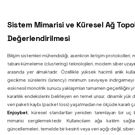
Sistem Mimarisi ve Küresel Ağ Topolo
Değerlendirilmesi
Bilişim sistemleri mühendisliği, asenkron iletişim protokolleri, 
tabanı kümeleme (clustering) teknolojileri, modern siber uzay
arasında yer almaktadır. Özellikle yüksek hacimli anlık kulla
gecikme sürelerini (latency) minimum seviyeye indirgemey
eski nesil monolitik sunucu yaklaşımları tamamen geçerliliğini yitir
kararlılık endekslerini belirleyen en temel unsur, dinamik yük
veri paketi kaybı (packet loss) yaşatmadan ne ölçüde kararlı ça
Enjoybet
, küresel standartları yeniden tanımlayan bir uç
mimarisi sergilemektedir. Kullanıcıların ağa katılım sağla
güncellemeleri, temelde bir kesinti veya veri açığı değil, siber 