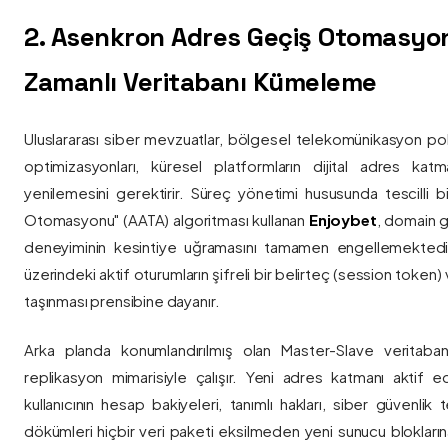
2. Asenkron Adres Geçiş Otomasyo
Zamanlı Veritabanı Kümeleme
Uluslararası siber mevzuatlar, bölgesel telekomünikasyon poli
optimizasyonları, küresel platformların dijital adres katmanl
yenilemesini gerektirir. Süreç yönetimi hususunda tescilli
Otomasyonu" (AATA) algoritması kullanan
Enjoybet
, domain g
deneyiminin kesintiye uğramasını tamamen engellemekted
üzerindeki aktif oturumların şifreli bir belirteç (session token)
taşınması prensibine dayanır.
Arka planda konumlandırılmış olan Master-Slave veritaban
replikasyon mimarisiyle çalışır. Yeni adres katmanı aktif edi
kullanıcının hesap bakiyeleri, tanımlı hakları, siber güvenlik
dökümleri hiçbir veri paketi eksilmeden yeni sunucu blokların