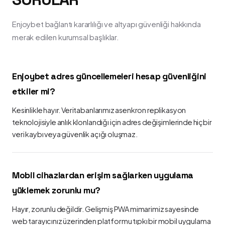
Enjoybet bağlantı kararlılığı ve altyapı güvenliği hakkında
merak edilen kurumsal başlıklar.
Enjoybet adres güncellemeleri hesap güvenliğini
etkiler mi?
Kesinlikle hayır. Veritabanlarımız asenkron replikasyon
teknolojisiyle anlık klonlandığı için adres değişimlerinde hiçbir
veri kaybı veya güvenlik açığı oluşmaz.
Mobil cihazlardan erişim sağlarken uygulama
yüklemek zorunlu mu?
Hayır, zorunlu değildir. Gelişmiş PWA mimarimiz sayesinde
web tarayıcınız üzerinden platformu tıpkı bir mobil uygulama