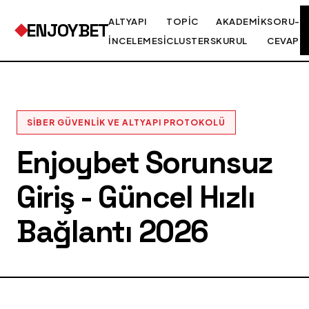
ALTYAPI
TOPIC
AKADEMIK
SORU-
ENJOYBET
İNCELEMESI
CLUSTERS
KURUL
CEVAP
SIBER GÜVENLIK VE ALTYAPI PROTOKOLÜ
Enjoybet Sorunsuz
Giriş - Güncel Hızlı
Bağlantı 2026