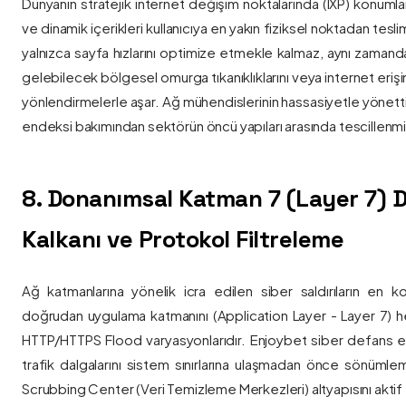
Dünyanın stratejik internet değişim noktalarında (IXP) konumlan
ve dinamik içerikleri kullanıcıya en yakın fiziksel noktadan tesl
yalnızca sayfa hızlarını optimize etmekle kalmaz, aynı zama
gelebilecek bölgesel omurga tıkanıklıklarını veya internet eriş
yönlendirmelerle aşar. Ağ mühendislerinin hassasiyetle yönettiği
endeksi bakımından sektörün öncü yapıları arasında tescillenmiş
8. Donanımsal Katman 7 (Layer 7)
Kalkanı ve Protokol Filtreleme
Ağ katmanlarına yönelik icra edilen siber saldırıların en ko
doğrudan uygulama katmanını (Application Layer - Layer 7) h
HTTP/HTTPS Flood varyasyonlarıdır. Enjoybet siber defans ekip
trafik dalgalarını sistem sınırlarına ulaşmadan önce sönüml
Scrubbing Center (Veri Temizleme Merkezleri) altyapısını aktif