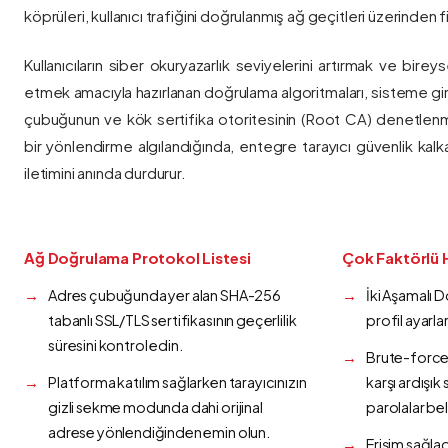
köprüleri, kullanıcı trafiğini doğrulanmış ağ geçitleri üzerinden fi
Kullanıcıların siber okuryazarlık seviyelerini artırmak ve bireys
etmek amacıyla hazırlanan doğrulama algoritmaları, sisteme gir
çubuğunun ve kök sertifika otoritesinin (Root CA) denetlenmes
bir yönlendirme algılandığında, entegre tarayıcı güvenlik kalk
iletimini anında durdurur.
Ağ Doğrulama Protokol Listesi
Çok Faktörlü 
Adres çubuğunda yer alan SHA-256
İki Aşamalı 
tabanlı SSL/TLS sertifikasının geçerlilik
profil ayarla
süresini kontrol edin.
Brute-force 
Platforma katılım sağlarken tarayıcınızın
karşı ardışı
gizli sekme modunda dahi orijinal
parolalar bel
adrese yönlendiğinden emin olun.
Erişim sağlad