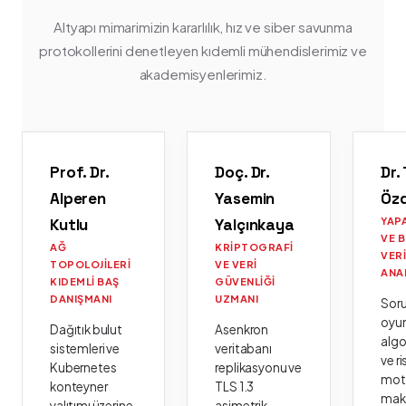
Altyapı mimarimizin kararlılık, hız ve siber savunma
protokollerini denetleyen kıdemli mühendislerimiz ve
akademisyenlerimiz.
Prof. Dr.
Doç. Dr.
Dr.
Alperen
Yasemin
Öz
Kutlu
Yalçınkaya
YAP
VE 
AĞ
KRIPTOGRAFI
VER
TOPOLOJILERI
VE VERI
ANA
KIDEMLI BAŞ
GÜVENLIĞI
DANIŞMANI
UZMANI
Sor
oyu
Dağıtık bulut
Asenkron
algo
sistemleri ve
veritabanı
ve ri
Kubernetes
replikasyonu ve
moto
konteyner
TLS 1.3
mak
yalıtımı üzerine
asimetrik