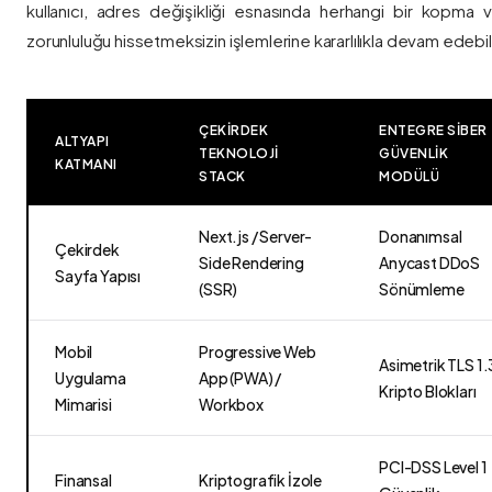
kullanıcı, adres değişikliği esnasında herhangi bir kopma
zorunluluğu hissetmeksizin işlemlerine kararlılıkla devam edebili
ÇEKIRDEK
ENTEGRE SIBER
ALTYAPI
TEKNOLOJI
GÜVENLIK
KATMANI
STACK
MODÜLÜ
Next.js / Server-
Donanımsal
Çekirdek
Side Rendering
Anycast DDoS
Sayfa Yapısı
(SSR)
Sönümleme
Mobil
Progressive Web
Asimetrik TLS 1.
Uygulama
App (PWA) /
Kripto Blokları
Mimarisi
Workbox
PCI-DSS Level 1
Finansal
Kriptografik İzole