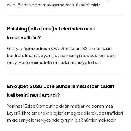
akıcılığında ve donma yaşamadan kullanabilirsiniz.
Phishing (oltalama) sitelerinden nasıl
korunabilirim?
Giriş yaptığınız adresin SHA-256 tabanlı SSL sertifikasını
kontrol etmeniz ve yalnızca bu resmi gateway üzerindeki
onaylı yönlendirme linklerini kullanmanız yeterlidir.
Enjoybet 2026 Core Güncellemesi siber saldırı
kalitesini nasıl artırdı?
Yeni nesil Edge Computing dağıtım ağları ve donanımsal
Layer 7 filtreleme teknolojileri entegre edilerek, bot trafikleri
mikro saniyeler seviyesinde ayrıştırılıp sönümlenmektedir.