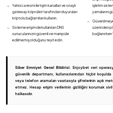
Yalnızca resmi iletişim kanalları ve onaylı
işletim siste
gateway köprüleri tarafından duyurulan
yamalarını g
kriptolu bağlantıları kullanın.
Güvenilmeyen
Sisteme erişimde kullanılan DNS
üzerinden p
sunucularınızın güvenli ve manipüle
bağlanırken 
edilmemiş olduğunu teyit edin.
Siber Emniyet Genel Bildirisi:
Enjoybet veri operasy
güvenlik departmanı, kullanıcılarından hiçbir koşuld
veya telefon aramaları vasıtasıyla şifrelerinin açık metn
etmez. Hesap erişim verilerinin gizliliğini korumak sivil 
halkasıdır.