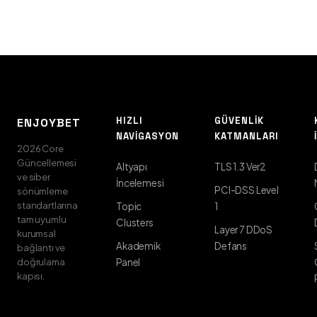
HIZLI
GÜVENLIK
ENJOYBET
NAVIGASYON
KATMANLARI
2026 Core
Güncellemesi
Altyapı
TLS 1.3 Ver2
ve siber
İncelemesi
PCI-DSS Level
sönümleme
standartlarına
Topic
1
tam uyumlu
Clusters
Layer 7 DDoS
kurumsal
Akademik
Defans
bağlantı ve
doğrulama
Panel
kapısı.