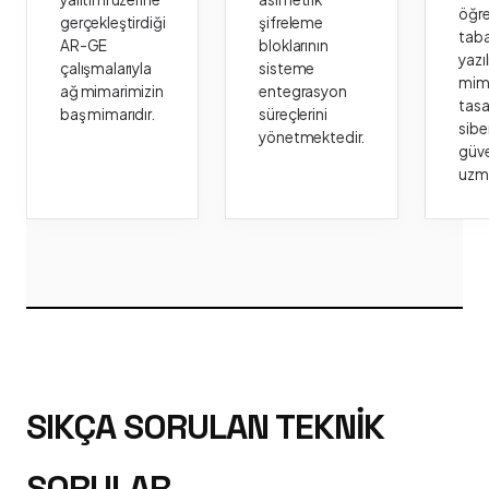
öğr
gerçekleştirdiği
şifreleme
taba
AR-GE
bloklarının
yazı
çalışmalarıyla
sisteme
mima
ağ mimarimizin
entegrasyon
tasa
baş mimarıdır.
süreçlerini
sibe
yönetmektedir.
güve
uzm
SIKÇA SORULAN TEKNIK
SORULAR