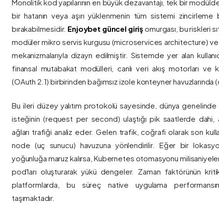
Monolitik kod yapılarının en büyük dezavantajı, tek bir modül
bir hatanın veya aşırı yüklenmenin tüm sistemi zincirleme 
bırakabilmesidir.
Enjoybet güncel giriş
omurgası, bu riskleri 
modüler mikro servis kurgusu (microservices architecture) 
mekanizmalarıyla dizayn edilmiştir. Sistemde yer alan kullanıcı
finansal mutabakat modülleri, canlı veri akış motorları ve k
(OAuth 2.1) birbirinden bağımsız izole konteyner havuzlarında (co
Bu ileri düzey yalıtım protokolü sayesinde, dünya genelinde a
isteğinin (request per second) ulaştığı pik saatlerde dahi, 
ağları trafiği analiz eder. Gelen trafik, coğrafi olarak son ku
node (uç sunucu) havuzuna yönlendirilir. Eğer bir lokasy
yoğunluğa maruz kalırsa, Kubernetes otomasyonu milisaniyeler
pod'ları oluşturarak yükü dengeler. Zaman faktörünün kriti
platformlarda, bu süreç native uygulama performansını
taşımaktadır.