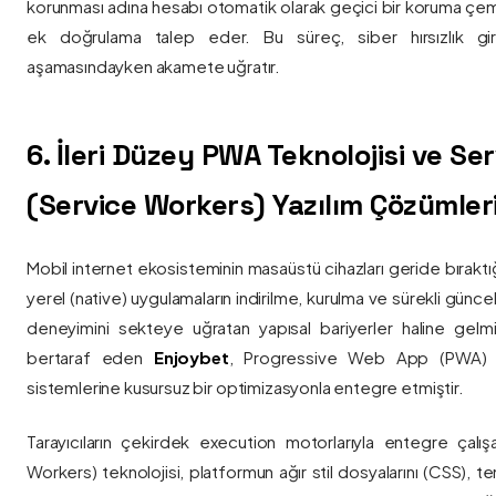
korunması adına hesabı otomatik olarak geçici bir koruma çemb
ek doğrulama talep eder. Bu süreç, siber hırsızlık gir
aşamasındayken akamete uğratır.
6. İleri Düzey PWA Teknolojisi ve Serv
(Service Workers) Yazılım Çözümler
Mobil internet ekosisteminin masaüstü cihazları geride bırak
yerel (native) uygulamaların indirilme, kurulma ve sürekli günce
deneyimini sekteye uğratan yapısal bariyerler haline gelm
bertaraf eden
Enjoybet
, Progressive Web App (PWA) mim
sistemlerine kusursuz bir optimizasyonla entegre etmiştir.
Tarayıcıların çekirdek execution motorlarıyla entegre çalışa
Workers) teknolojisi, platformun ağır stil dosyalarını (CSS), t