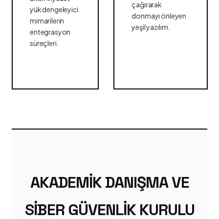
çağırarak
yük dengeleyici
donmayı önleyen
mimarilerin
yeşil yazılım.
entegrasyon
süreçleri.
AKADEMIK DANIŞMA VE
SIBER GÜVENLIK KURULU