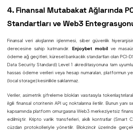
4. Finansal Mutabakat Ağlarında P
Standartları ve Web3 Entegrasyon
Finansal veri akışlarının işlenmesi, siber güvenlik hiyerarşi
derecesine sahip katmanıdır.
Enjoybet mobil
ve masaüstü
ödeme ağ geçitleri, küresel bankacılık standartları olan PCI-
Data Security Standard) Level 1 akreditasyonuna tam uyumlulukla
hassas ödeme verileri veya hesap numaraları, platformun ye
(local storage) kesinlikle saklanmaz.
Veriler, asimetrik şifreleme blokları vasıtasıyla tokenlaştırıl
ilgili finansal otoritenin API uç noktalarına iletilir. Bunun yanı
kapsamında platform omurgasına Web3 merkeziyetsiz finans
edilmiştir. Kripto varlık transferleri, akıllı kontratlar (Smar
cüzdan protokolleriyle yönetilir. Blokzincir üzerinde gerçe