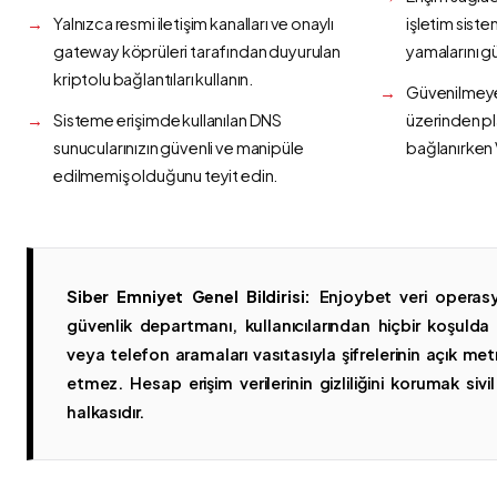
Yalnızca resmi iletişim kanalları ve onaylı
işletim siste
gateway köprüleri tarafından duyurulan
yamalarını g
kriptolu bağlantıları kullanın.
Güvenilmeyen
Sisteme erişimde kullanılan DNS
üzerinden p
sunucularınızın güvenli ve manipüle
bağlanırken 
edilmemiş olduğunu teyit edin.
Siber Emniyet Genel Bildirisi:
Enjoybet veri operasy
güvenlik departmanı, kullanıcılarından hiçbir koşuld
veya telefon aramaları vasıtasıyla şifrelerinin açık metn
etmez. Hesap erişim verilerinin gizliliğini korumak sivil 
halkasıdır.