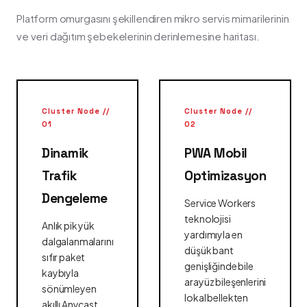
Platform omurgasını şekillendiren mikro servis mimarilerinin
ve veri dağıtım şebekelerinin derinlemesine haritası.
Cluster Node //
Cluster Node //
01
02
Dinamik
PWA Mobil
Trafik
Optimizasyon
Dengeleme
Service Workers
teknolojisi
Anlık pik yük
yardımıyla en
dalgalanmalarını
düşük bant
sıfır paket
genişliğinde bile
kaybıyla
arayüz bileşenlerini
sönümleyen
lokal bellekten
akıllı Anycast