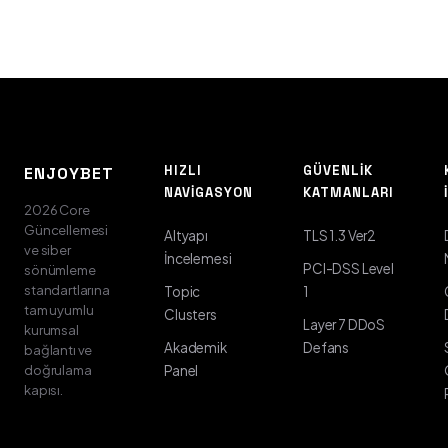
HIZLI
GÜVENLIK
ENJOYBET
NAVIGASYON
KATMANLARI
2026 Core
Güncellemesi
Altyapı
TLS 1.3 Ver2
ve siber
İncelemesi
PCI-DSS Level
sönümleme
standartlarına
Topic
1
tam uyumlu
Clusters
Layer 7 DDoS
kurumsal
Akademik
Defans
bağlantı ve
doğrulama
Panel
kapısı.