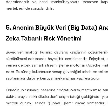
denetlenebilir ve harici manipülasyonlara tamamen kapa
mertebesinde sonuçlandırılır.
5. Anonim Büyük Veri (Big Data) Ana
Zeka Tabanlı Risk Yönetimi
Büyük veri analitiği, kullanıcı davranış kalıplarının çözümlenm
sürdürülmesi noktasında hayati bir enstrümandır. Enjoybet,
verileri gerçek zamanlı stream işleme motorları (Apache Flink /
eder. Bu süreç, kullanıcıların hesap güvenliğini tehdit edebile
saptanmasında bir erken uyarı mekanizması vazifesi görür.
Örneğin, bir kullanıcı hesabına coğrafi olarak mantıksız iki fa
dakika arayla farklı ülkelerden) erişim isteği geldiğinde, yap
motoru durumu anında "şüpheli işlem" olarak sınıflandırır. Si