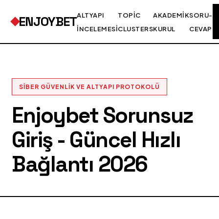
ALTYAPI
TOPIC
AKADEMIK
SORU-
ENJOYBET
İNCELEMESI
CLUSTERS
KURUL
CEVAP
SIBER GÜVENLIK VE ALTYAPI PROTOKOLÜ
Enjoybet Sorunsuz
Giriş - Güncel Hızlı
Bağlantı 2026