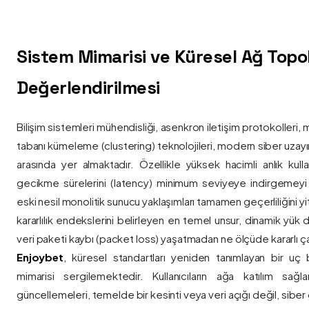
Sistem Mimarisi ve Küresel Ağ Topolo
Değerlendirilmesi
Bilişim sistemleri mühendisliği, asenkron iletişim protokolleri, 
tabanı kümeleme (clustering) teknolojileri, modern siber uzay
arasında yer almaktadır. Özellikle yüksek hacimli anlık kulla
gecikme sürelerini (latency) minimum seviyeye indirgemey
eski nesil monolitik sunucu yaklaşımları tamamen geçerliliğini yitir
kararlılık endekslerini belirleyen en temel unsur, dinamik yük
veri paketi kaybı (packet loss) yaşatmadan ne ölçüde kararlı ça
Enjoybet
, küresel standartları yeniden tanımlayan bir uç
mimarisi sergilemektedir. Kullanıcıların ağa katılım sağla
güncellemeleri, temelde bir kesinti veya veri açığı değil, siber 