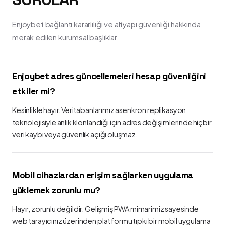
Enjoybet bağlantı kararlılığı ve altyapı güvenliği hakkında
merak edilen kurumsal başlıklar.
Enjoybet adres güncellemeleri hesap güvenliğini
etkiler mi?
Kesinlikle hayır. Veritabanlarımız asenkron replikasyon
teknolojisiyle anlık klonlandığı için adres değişimlerinde hiçbir
veri kaybı veya güvenlik açığı oluşmaz.
Mobil cihazlardan erişim sağlarken uygulama
yüklemek zorunlu mu?
Hayır, zorunlu değildir. Gelişmiş PWA mimarimiz sayesinde
web tarayıcınız üzerinden platformu tıpkı bir mobil uygulama