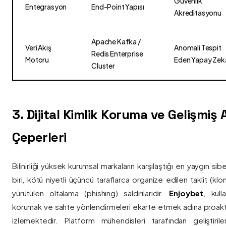
Güvenlik
Entegrasyon
End-Point Yapısı
Akreditasyonu
Apache Kafka /
Veri Akış
Anomali Tespit
Redis Enterprise
Motoru
Eden Yapay Zek
Cluster
3. Dijital Kimlik Koruma ve Gelişmiş
Çeperleri
Bilinirliği yüksek kurumsal markaların karşılaştığı en yaygın si
biri, kötü niyetli üçüncü taraflarca organize edilen taklit (kl
yürütülen oltalama (phishing) saldırılarıdır.
Enjoybet
, kulla
korumak ve sahte yönlendirmeleri ekarte etmek adına proaktif 
izlemektedir. Platform mühendisleri tarafından geliştiri