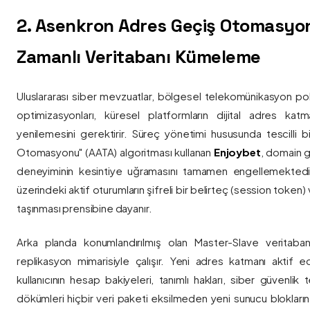
2. Asenkron Adres Geçiş Otomasyo
Zamanlı Veritabanı Kümeleme
Uluslararası siber mevzuatlar, bölgesel telekomünikasyon poli
optimizasyonları, küresel platformların dijital adres katmanl
yenilemesini gerektirir. Süreç yönetimi hususunda tescilli
Otomasyonu" (AATA) algoritması kullanan
Enjoybet
, domain g
deneyiminin kesintiye uğramasını tamamen engellemekted
üzerindeki aktif oturumların şifreli bir belirteç (session token)
taşınması prensibine dayanır.
Arka planda konumlandırılmış olan Master-Slave veritaban
replikasyon mimarisiyle çalışır. Yeni adres katmanı aktif edi
kullanıcının hesap bakiyeleri, tanımlı hakları, siber güvenlik
dökümleri hiçbir veri paketi eksilmeden yeni sunucu blokların