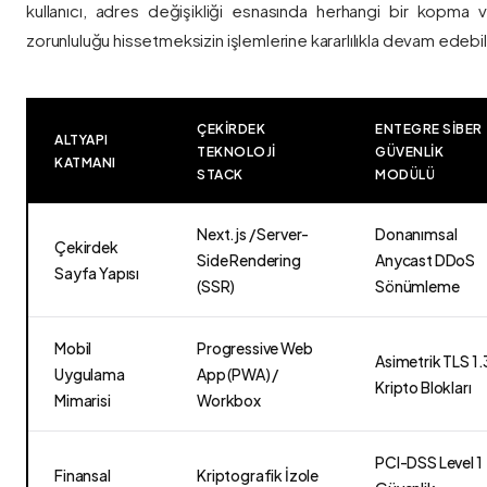
kullanıcı, adres değişikliği esnasında herhangi bir kopma
zorunluluğu hissetmeksizin işlemlerine kararlılıkla devam edebili
ÇEKIRDEK
ENTEGRE SIBER
ALTYAPI
TEKNOLOJI
GÜVENLIK
KATMANI
STACK
MODÜLÜ
Next.js / Server-
Donanımsal
Çekirdek
Side Rendering
Anycast DDoS
Sayfa Yapısı
(SSR)
Sönümleme
Mobil
Progressive Web
Asimetrik TLS 1.
Uygulama
App (PWA) /
Kripto Blokları
Mimarisi
Workbox
PCI-DSS Level 1
Finansal
Kriptografik İzole