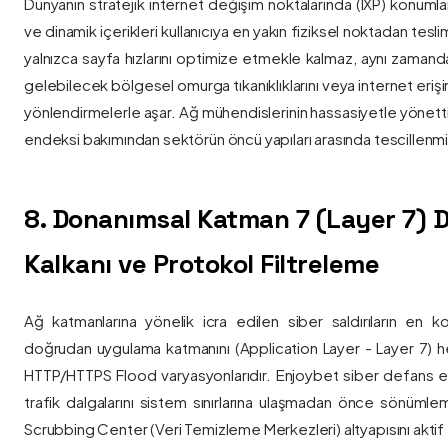
Dünyanın stratejik internet değişim noktalarında (IXP) konumlan
ve dinamik içerikleri kullanıcıya en yakın fiziksel noktadan tesl
yalnızca sayfa hızlarını optimize etmekle kalmaz, aynı zama
gelebilecek bölgesel omurga tıkanıklıklarını veya internet eriş
yönlendirmelerle aşar. Ağ mühendislerinin hassasiyetle yönettiği
endeksi bakımından sektörün öncü yapıları arasında tescillenmiş
8. Donanımsal Katman 7 (Layer 7)
Kalkanı ve Protokol Filtreleme
Ağ katmanlarına yönelik icra edilen siber saldırıların en ko
doğrudan uygulama katmanını (Application Layer - Layer 7) h
HTTP/HTTPS Flood varyasyonlarıdır. Enjoybet siber defans ekip
trafik dalgalarını sistem sınırlarına ulaşmadan önce sönüml
Scrubbing Center (Veri Temizleme Merkezleri) altyapısını aktif