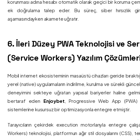
korunması adına hesabı otomatik olarak geçici bir koruma çemb
ek doğrulama talep eder. Bu süreç, siber hırsızlık gir
aşamasındayken akamete uğratır.
6. İleri Düzey PWA Teknolojisi ve Serv
(Service Workers) Yazılım Çözümler
Mobil internet ekosisteminin masaüstü cihazları geride bırak
yerel (native) uygulamaların indirilme, kurulma ve sürekli günce
deneyimini sekteye uğratan yapısal bariyerler haline gelm
bertaraf eden
Enjoybet
, Progressive Web App (PWA) mim
sistemlerine kusursuz bir optimizasyonla entegre etmiştir.
Tarayıcıların çekirdek execution motorlarıyla entegre çalışa
Workers) teknolojisi, platformun ağır stil dosyalarını (CSS), t