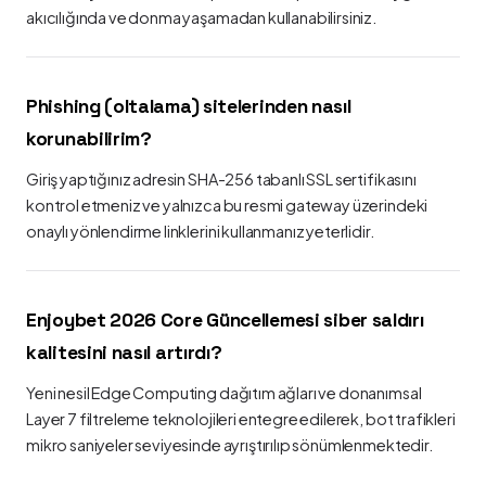
akıcılığında ve donma yaşamadan kullanabilirsiniz.
Phishing (oltalama) sitelerinden nasıl
korunabilirim?
Giriş yaptığınız adresin SHA-256 tabanlı SSL sertifikasını
kontrol etmeniz ve yalnızca bu resmi gateway üzerindeki
onaylı yönlendirme linklerini kullanmanız yeterlidir.
Enjoybet 2026 Core Güncellemesi siber saldırı
kalitesini nasıl artırdı?
Yeni nesil Edge Computing dağıtım ağları ve donanımsal
Layer 7 filtreleme teknolojileri entegre edilerek, bot trafikleri
mikro saniyeler seviyesinde ayrıştırılıp sönümlenmektedir.