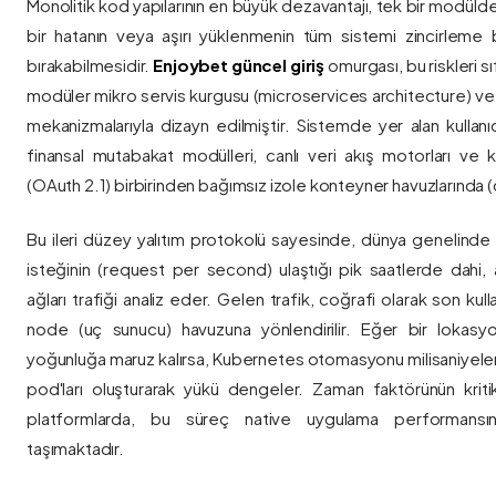
Monolitik kod yapılarının en büyük dezavantajı, tek bir modül
bir hatanın veya aşırı yüklenmenin tüm sistemi zincirleme 
bırakabilmesidir.
Enjoybet güncel giriş
omurgası, bu riskleri 
modüler mikro servis kurgusu (microservices architecture) 
mekanizmalarıyla dizayn edilmiştir. Sistemde yer alan kullanıcı
finansal mutabakat modülleri, canlı veri akış motorları ve k
(OAuth 2.1) birbirinden bağımsız izole konteyner havuzlarında (co
Bu ileri düzey yalıtım protokolü sayesinde, dünya genelinde a
isteğinin (request per second) ulaştığı pik saatlerde dahi, 
ağları trafiği analiz eder. Gelen trafik, coğrafi olarak son ku
node (uç sunucu) havuzuna yönlendirilir. Eğer bir lokasy
yoğunluğa maruz kalırsa, Kubernetes otomasyonu milisaniyeler
pod'ları oluşturarak yükü dengeler. Zaman faktörünün kriti
platformlarda, bu süreç native uygulama performansını
taşımaktadır.