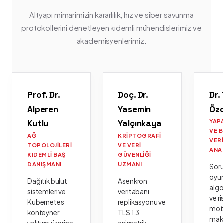
Altyapı mimarimizin kararlılık, hız ve siber savunma
protokollerini denetleyen kıdemli mühendislerimiz ve
akademisyenlerimiz.
Prof. Dr.
Doç. Dr.
Dr.
Alperen
Yasemin
Öz
Kutlu
Yalçınkaya
YAP
VE 
AĞ
KRIPTOGRAFI
VER
TOPOLOJILERI
VE VERI
ANA
KIDEMLI BAŞ
GÜVENLIĞI
DANIŞMANI
UZMANI
Sor
oyu
Dağıtık bulut
Asenkron
algo
sistemleri ve
veritabanı
ve ri
Kubernetes
replikasyonu ve
moto
konteyner
TLS 1.3
mak
yalıtımı üzerine
asimetrik