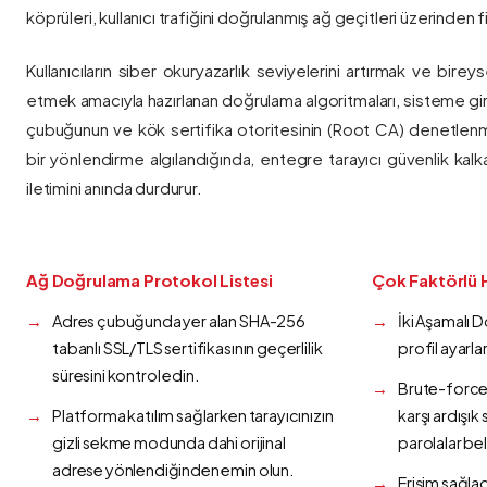
köprüleri, kullanıcı trafiğini doğrulanmış ağ geçitleri üzerinden fi
Kullanıcıların siber okuryazarlık seviyelerini artırmak ve bireys
etmek amacıyla hazırlanan doğrulama algoritmaları, sisteme gir
çubuğunun ve kök sertifika otoritesinin (Root CA) denetlenmes
bir yönlendirme algılandığında, entegre tarayıcı güvenlik kalk
iletimini anında durdurur.
Ağ Doğrulama Protokol Listesi
Çok Faktörlü 
Adres çubuğunda yer alan SHA-256
İki Aşamalı 
tabanlı SSL/TLS sertifikasının geçerlilik
profil ayarla
süresini kontrol edin.
Brute-force 
Platforma katılım sağlarken tarayıcınızın
karşı ardışı
gizli sekme modunda dahi orijinal
parolalar bel
adrese yönlendiğinden emin olun.
Erişim sağlad