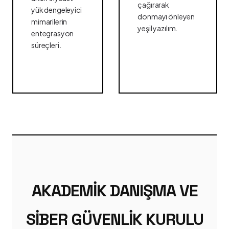
çağırarak
yük dengeleyici
donmayı önleyen
mimarilerin
yeşil yazılım.
entegrasyon
süreçleri.
AKADEMIK DANIŞMA VE
SIBER GÜVENLIK KURULU