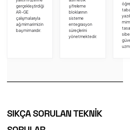
öğr
gerçekleştirdiği
şifreleme
taba
AR-GE
bloklarının
yazı
çalışmalarıyla
sisteme
mima
ağ mimarimizin
entegrasyon
tasa
baş mimarıdır.
süreçlerini
sibe
yönetmektedir.
güve
uzm
SIKÇA SORULAN TEKNIK
SORULAR