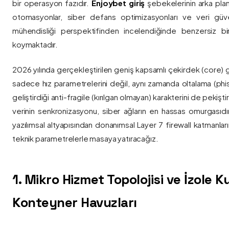
bir operasyon fazıdır.
Enjoybet giriş
şebekelerinin arka pla
otomasyonlar, siber defans optimizasyonları ve veri güvenl
mühendisliği perspektifinden incelendiğinde benzersiz bi
koymaktadır.
2026 yılında gerçekleştirilen geniş kapsamlı çekirdek (core) 
sadece hız parametrelerini değil, aynı zamanda oltalama (phis
geliştirdiği anti-fragile (kırılgan olmayan) karakterini de pekişti
verinin senkronizasyonu, siber ağların en hassas omurgasıdı
yazılımsal altyapısından donanımsal Layer 7 firewall katmanla
teknik parametrelerle masaya yatıracağız.
1. Mikro Hizmet Topolojisi ve İzole 
Konteyner Havuzları