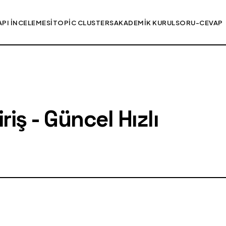
API İNCELEMESI
TOPIC CLUSTERS
AKADEMIK KURUL
SORU-CEVAP
iş - Güncel Hızlı