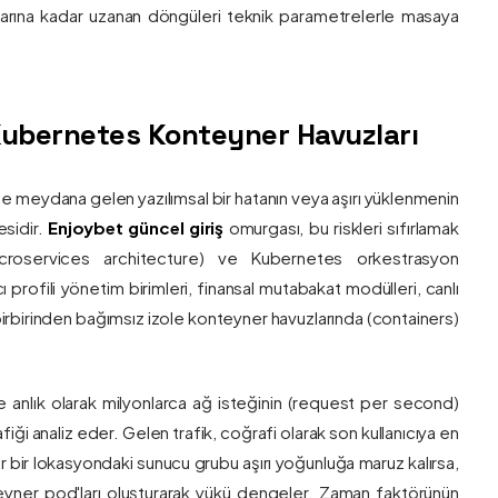
nlarına kadar uzanan döngüleri teknik parametrelerle masaya
e Kubernetes Konteyner Havuzları
de meydana gelen yazılımsal bir hatanın veya aşırı yüklenmenin
esidir.
Enjoybet güncel giriş
omurgası, bu riskleri sıfırlamak
roservices architecture) ve Kubernetes orkestrasyon
ı profili yönetim birimleri, finansal mutabakat modülleri, canlı
 birbirinden bağımsız izole konteyner havuzlarında (containers)
e anlık olarak milyonlarca ağ isteğinin (request per second)
afiği analiz eder. Gelen trafik, coğrafi olarak son kullanıcıya en
r bir lokasyondaki sunucu grubu aşırı yoğunluğa maruz kalırsa,
eyner pod'ları oluşturarak yükü dengeler. Zaman faktörünün