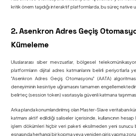
kritik önem taşıdığı interaktif platformlarda, bu süreç nativ
2. Asenkron Adres Geçiş Otomasyo
Kümeleme
Uluslararası siber mevzuatlar, bölgesel telekomünikasyon
platformların dijital adres katmanlarını belirli periyotlarla
"Asenkron Adres Geçiş Otomasyonu" (AATA) algoritmas
deneyiminin kesintiye uğramasını tamamen engellemektedir. S
belirteç (session token) vasıtasıyla güvenli katmana taşınmas
Arka planda konumlandırılmış olan Master-Slave veritabanı küm
katmanı aktif edildiği saliseler içerisinde, kullanıcının hesap
işlem dökümleri hiçbir veri paketi eksilmeden yeni sunucu blo
esnasında herhangi bir kopma veya yeniden giriş yapma zorunlu