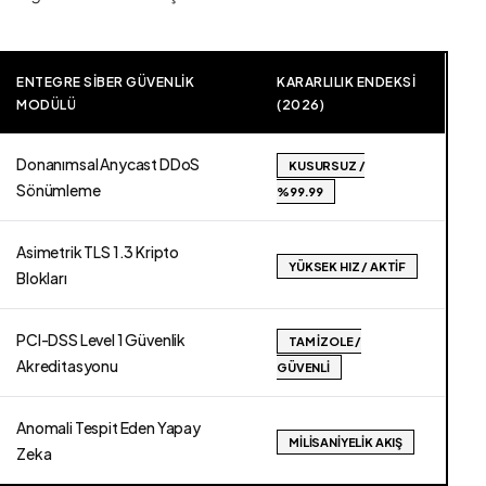
ENTEGRE SIBER GÜVENLIK
KARARLILIK ENDEKSI
MODÜLÜ
(2026)
Donanımsal Anycast DDoS
KUSURSUZ /
Sönümleme
%99.99
Asimetrik TLS 1.3 Kripto
YÜKSEK HIZ / AKTIF
Blokları
PCI-DSS Level 1 Güvenlik
TAM İZOLE /
Akreditasyonu
GÜVENLI
Anomali Tespit Eden Yapay
MILISANIYELIK AKIŞ
Zeka