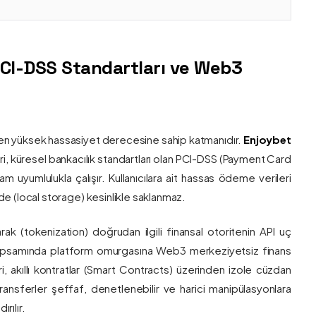
PCI-DSS Standartları ve Web3
nin en yüksek hassasiyet derecesine sahip katmanıdır.
Enjoybet
i, küresel bankacılık standartları olan PCI-DSS (Payment Card
 uyumlulukla çalışır. Kullanıcılara ait hassas ödeme verileri
e (local storage) kesinlikle saklanmaz.
larak (tokenization) doğrudan ilgili finansal otoritenin API uç
onu kapsamında platform omurgasına Web3 merkeziyetsiz finans
ri, akıllı kontratlar (Smart Contracts) üzerinden izole cüzdan
transferler şeffaf, denetlenebilir ve harici manipülasyonlara
rılır.