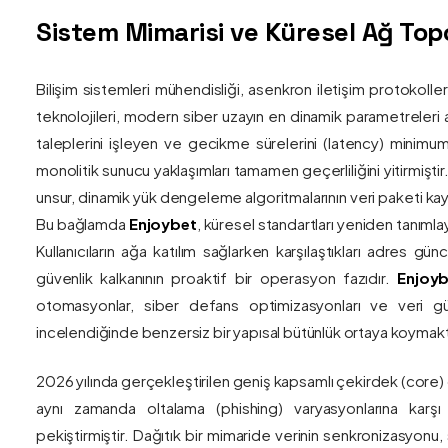
Sistem Mimarisi ve Küresel Ağ Topol
Bilişim sistemleri mühendisliği, asenkron iletişim protokolle
teknolojileri, modern siber uzayın en dinamik parametreleri ar
taleplerini işleyen ve gecikme sürelerini (latency) minim
monolitik sunucu yaklaşımları tamamen geçerliliğini yitirmiştir.
unsur, dinamik yük dengeleme algoritmalarının veri paketi kay
Bu bağlamda
Enjoybet
, küresel standartları yeniden tanıml
Kullanıcıların ağa katılım sağlarken karşılaştıkları adres gü
güvenlik kalkanının proaktif bir operasyon fazıdır.
Enjoyb
otomasyonlar, siber defans optimizasyonları ve veri güv
incelendiğinde benzersiz bir yapısal bütünlük ortaya koymakt
2026 yılında gerçekleştirilen geniş kapsamlı çekirdek (core)
aynı zamanda oltalama (phishing) varyasyonlarına karşı g
pekiştirmiştir. Dağıtık bir mimaride verinin senkronizasyonu