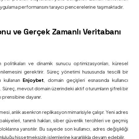
e uygulama performansını tarayıcı pencerelerine taşımaktadır.
nu ve Gerçek Zamanlı Veritabanı
 politikaları ve dinamik sunucu optimizasyonları, küresel
 yenilemesini gerektirir. Süreç yönetimi hususunda tescilli bir
ı kullanan
Enjoybet
, domain geçişleri esnasında kullanıcı
üreç, mevcut domain üzerindeki aktif oturumların şifreli bir
ı prensibine dayanır.
esi, anlık asenkron replikasyon mimarisiyle çalışır. Yeni adres
 bakiyeleri, tanımlı hakları, siber güvenlik tercihleri ve geçmiş
klarına yansıtılır. Bu sayede son kullanıcı, adres değişikliği
luğu hissetmeksizin işlemlerine kararlılıkla devam edebilir.