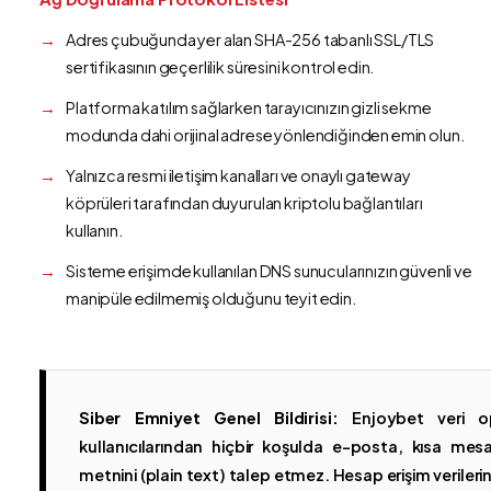
Adres çubuğunda yer alan SHA-256 tabanlı SSL/TLS
sertifikasının geçerlilik süresini kontrol edin.
Platforma katılım sağlarken tarayıcınızın gizli sekme
modunda dahi orijinal adrese yönlendiğinden emin olun.
Yalnızca resmi iletişim kanalları ve onaylı gateway
köprüleri tarafından duyurulan kriptolu bağlantıları
kullanın.
Sisteme erişimde kullanılan DNS sunucularınızın güvenli ve
manipüle edilmemiş olduğunu teyit edin.
Siber Emniyet Genel Bildirisi:
Enjoybet veri op
kullanıcılarından hiçbir koşulda e-posta, kısa mesaj
metnini (plain text) talep etmez. Hesap erişim verilerinin 