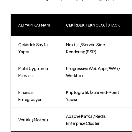
ALTYAPI KATMANI
ÇEKIRDEK TEKNOLOJI STACK
Çekirdek Sayfa
Next.js / Server-Side
Yapısı
Rendering (SSR)
Mobil Uygulama
Progressive Web App (PWA) /
Mimarisi
Workbox
Finansal
Kriptografik İzole End-Point
Entegrasyon
Yapısı
Apache Kafka / Redis
Veri Akış Motoru
Enterprise Cluster