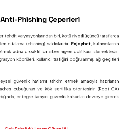
ş Anti-Phishing Çeperleri
ber tehdit varyasyonlarından biri, kötü niyetli üçüncü taraflarca
en oltalama (phishing) saldırılarıdır.
Enjoybet
, kullanıcılarının
etmek adına proaktif bir siber hijyen politikası izlemektedir.
rasyon köprüleri, kullanıcı trafiğini doğrulanmış ağ geçitleri
bireysel güvenlik hatlarını tahkim etmek amacıyla hazırlanan
ı adres çubuğunun ve kök sertifika otoritesinin (Root CA)
ndığında, entegre tarayıcı güvenlik kalkanları devreye girerek
Çok Faktörlü Hesap Güvenliği