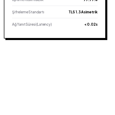
Şifreleme Standartı
TLS 1.3 Asimetrik
Ağ Yanıt Süresi (Latency)
< 0.02s