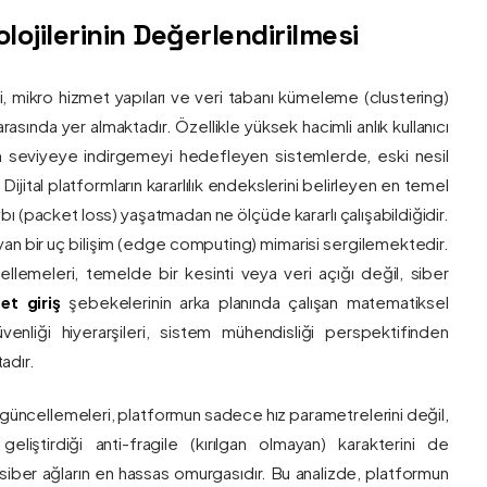
ojilerinin Değerlendirilmesi
ri, mikro hizmet yapıları ve veri tabanı kümeleme (clustering)
asında yer almaktadır. Özellikle yüksek hacimli anlık kullanıcı
um seviyeye indirgemeyi hedefleyen sistemlerde, eski nesil
 Dijital platformların kararlılık endekslerini belirleyen en temel
bı (packet loss) yaşatmadan ne ölçüde kararlı çalışabildiğidir.
ayan bir uç bilişim (edge computing) mimarisi sergilemektedir.
ncellemeleri, temelde bir kesinti veya veri açığı değil, siber
et giriş
şebekelerinin arka planında çalışan matematiksel
enliği hiyerarşileri, sistem mühendisliği perspektifinden
adır.
 güncellemeleri, platformun sadece hız parametrelerini değil,
eliştirdiği anti-fragile (kırılgan olmayan) karakterini de
, siber ağların en hassas omurgasıdır. Bu analizde, platformun