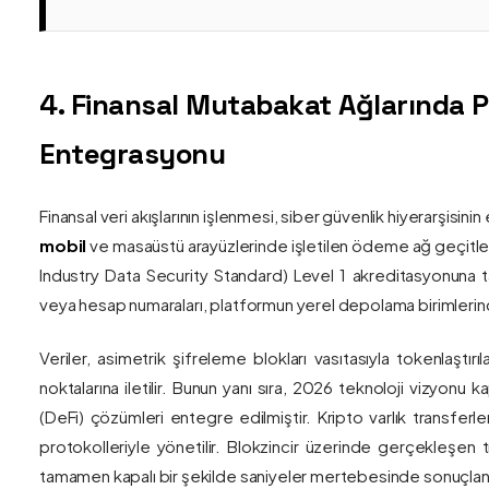
4. Finansal Mutabakat Ağlarında 
Entegrasyonu
Finansal veri akışlarının işlenmesi, siber güvenlik hiyerarşisi
mobil
ve masaüstü arayüzlerinde işletilen ödeme ağ geçitler
Industry Data Security Standard) Level 1 akreditasyonuna tam
veya hesap numaraları, platformun yerel depolama birimlerind
Veriler, asimetrik şifreleme blokları vasıtasıyla tokenlaştırı
noktalarına iletilir. Bunun yanı sıra, 2026 teknoloji vizy
(DeFi) çözümleri entegre edilmiştir. Kripto varlık transferle
protokolleriyle yönetilir. Blokzincir üzerinde gerçekleşen 
tamamen kapalı bir şekilde saniyeler mertebesinde sonuçlandı