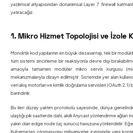
yazılımsal altyapısından donanımsal Layer 7 firewall katma
yatıracağız.
1. Mikro Hizmet Topolojisi ve İzol
Monolitik kod yapılarının en büyük dezavantajı, tek bir modül
tüm sistemi zincirleme bir reaksiyonla devre dışı bırakabilm
amacıyla tamamen modüler mikro servis kurgusu (mic
mekanizmalarıyla dizayn edilmiştir. Sistemde yer alan kullanıc
veri akış motorları ve kimlik doğrulama servisleri (OAuth 2.1)
barındırılır.
Bu ileri düzey yalıtım protokolü sayesinde, dünya genelind
ulaştığı pik saatlerde dahi, akıllı Anycast yönlendirme ağları tr
yakın olan edge node (uç sunucu) havuzuna yönlendirilir. Eğe
Kubernetes otomasyonu milisaniyeler içerisinde yeni kont