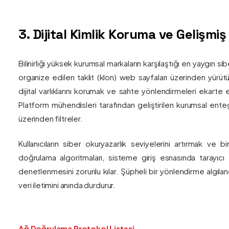
3. Dijital Kimlik Koruma ve Gelişmi
Bilinirliği yüksek kurumsal markaların karşılaştığı en yaygın si
organize edilen taklit (klon) web sayfaları üzerinden yürütül
dijital varlıklarını korumak ve sahte yönlendirmeleri ekarte 
Platform mühendisleri tarafından geliştirilen kurumsal enteg
üzerinden filtreler.
Kullanıcıların siber okuryazarlık seviyelerini artırmak ve 
doğrulama algoritmaları, sisteme giriş esnasında tarayıc
denetlenmesini zorunlu kılar. Şüpheli bir yönlendirme algıla
veri iletimini anında durdurur.
Ağ Doğrulama Protokol Listesi