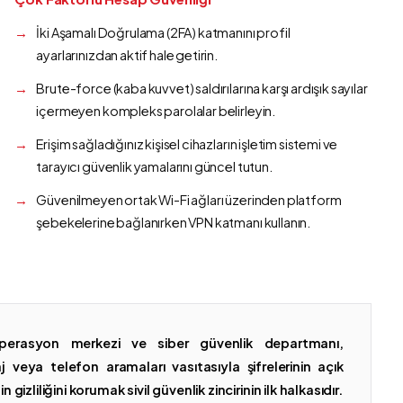
İki Aşamalı Doğrulama (2FA) katmanını profil
ayarlarınızdan aktif hale getirin.
Brute-force (kaba kuvvet) saldırılarına karşı ardışık sayılar
içermeyen kompleks parolalar belirleyin.
Erişim sağladığınız kişisel cihazların işletim sistemi ve
tarayıcı güvenlik yamalarını güncel tutun.
Güvenilmeyen ortak Wi-Fi ağları üzerinden platform
şebekelerine bağlanırken VPN katmanı kullanın.
erasyon merkezi ve siber güvenlik departmanı,
 veya telefon aramaları vasıtasıyla şifrelerinin açık
gizliliğini korumak sivil güvenlik zincirinin ilk halkasıdır.