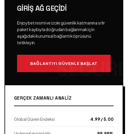
GIRIŞ AĞ GEÇIDI
Enjoybet resmi ve izole güvenlik katmanına sıfır
paket kaybıyla doğrudan bağlanmak için
aşağıdaki kurumsal bağlantı köprüsünü
tetikleyin.
BAĞLANTIYI GÜVENLE BAŞLAT
GERÇEK ZAMANLI ANALIZ
Global Güven Endeksi
4.99 / 5.00
Uptime Kesintisizlik
99.99%