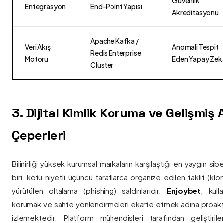
Güvenlik
Entegrasyon
End-Point Yapısı
Akreditasyonu
Apache Kafka /
Veri Akış
Anomali Tespit
Redis Enterprise
Motoru
Eden Yapay Zek
Cluster
3. Dijital Kimlik Koruma ve Gelişmiş
Çeperleri
Bilinirliği yüksek kurumsal markaların karşılaştığı en yaygın si
biri, kötü niyetli üçüncü taraflarca organize edilen taklit (kl
yürütülen oltalama (phishing) saldırılarıdır.
Enjoybet
, kulla
korumak ve sahte yönlendirmeleri ekarte etmek adına proaktif 
izlemektedir. Platform mühendisleri tarafından geliştiri