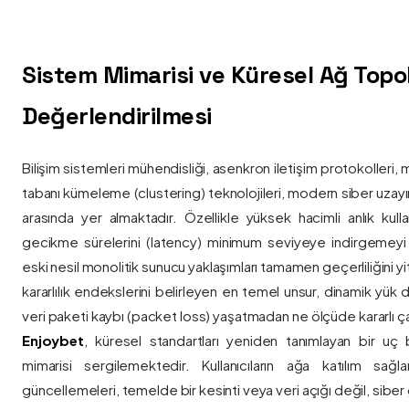
Sistem Mimarisi ve Küresel Ağ Topolo
Değerlendirilmesi
Bilişim sistemleri mühendisliği, asenkron iletişim protokolleri, 
tabanı kümeleme (clustering) teknolojileri, modern siber uzay
arasında yer almaktadır. Özellikle yüksek hacimli anlık kulla
gecikme sürelerini (latency) minimum seviyeye indirgemey
eski nesil monolitik sunucu yaklaşımları tamamen geçerliliğini yitir
kararlılık endekslerini belirleyen en temel unsur, dinamik yük
veri paketi kaybı (packet loss) yaşatmadan ne ölçüde kararlı ça
Enjoybet
, küresel standartları yeniden tanımlayan bir uç
mimarisi sergilemektedir. Kullanıcıların ağa katılım sağla
güncellemeleri, temelde bir kesinti veya veri açığı değil, siber 