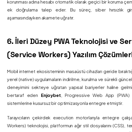
korunması adına hesabı otomatik olarak geçici bir koruma çemb
ek doğrulama talep eder. Bu süreç, siber hırsızlık gir
aşamasındayken akamete uğratır.
6. İleri Düzey PWA Teknolojisi ve Serv
(Service Workers) Yazılım Çözümler
Mobil internet ekosisteminin masaüstü cihazları geride bırak
yerel (native) uygulamaların indirilme, kurulma ve sürekli günce
deneyimini sekteye uğratan yapısal bariyerler haline gelm
bertaraf eden
Enjoybet
, Progressive Web App (PWA) mim
sistemlerine kusursuz bir optimizasyonla entegre etmiştir.
Tarayıcıların çekirdek execution motorlarıyla entegre çalışa
Workers) teknolojisi, platformun ağır stil dosyalarını (CSS), t