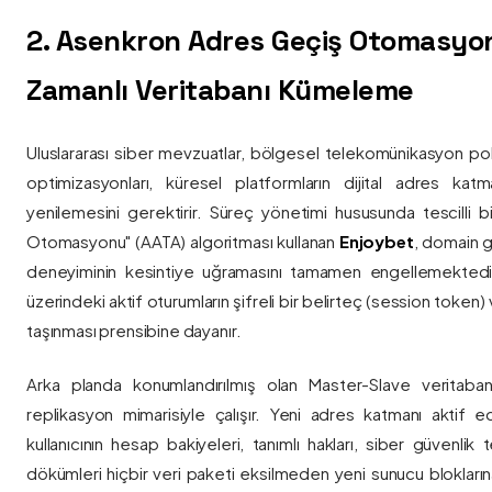
2. Asenkron Adres Geçiş Otomasyo
Zamanlı Veritabanı Kümeleme
Uluslararası siber mevzuatlar, bölgesel telekomünikasyon poli
optimizasyonları, küresel platformların dijital adres katmanl
yenilemesini gerektirir. Süreç yönetimi hususunda tescilli
Otomasyonu" (AATA) algoritması kullanan
Enjoybet
, domain g
deneyiminin kesintiye uğramasını tamamen engellemekted
üzerindeki aktif oturumların şifreli bir belirteç (session token)
taşınması prensibine dayanır.
Arka planda konumlandırılmış olan Master-Slave veritaban
replikasyon mimarisiyle çalışır. Yeni adres katmanı aktif edi
kullanıcının hesap bakiyeleri, tanımlı hakları, siber güvenlik
dökümleri hiçbir veri paketi eksilmeden yeni sunucu blokların