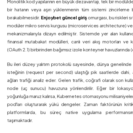
Monolitik kod yapılarının en büyük dezavantajı, tek bir modül
bir hatanın veya aşırı yüklenmenin tüm sistemi zincirleme 
bırakabilmesidir.
Enjoybet güncel giriş
omurgası, bu riskleri 
modüler mikro servis kurgusu (microservices architecture) 
mekanizmalarıyla dizayn edilmiştir. Sistemde yer alan kullanıcı
finansal mutabakat modülleri, canlı veri akış motorları ve k
(OAuth 2.1) birbirinden bağımsız izole konteyner havuzlarında (co
Bu ileri düzey yalıtım protokolü sayesinde, dünya genelinde a
isteğinin (request per second) ulaştığı pik saatlerde dahi, 
ağları trafiği analiz eder. Gelen trafik, coğrafi olarak son ku
node (uç sunucu) havuzuna yönlendirilir. Eğer bir lokasy
yoğunluğa maruz kalırsa, Kubernetes otomasyonu milisaniyeler
pod'ları oluşturarak yükü dengeler. Zaman faktörünün kriti
platformlarda, bu süreç native uygulama performansını
taşımaktadır.