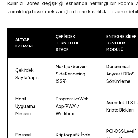
kullanıcı, adres değişikliği esnasında herhangi bir kopma
zorunluluğu hissetmeksizin işlemlerine kararlılıkla devam edebili
ÇEKIRDEK
ENTEGRE SIBER
ALTYAPI
TEKNOLOJI
GÜVENLIK
KATMANI
STACK
MODÜLÜ
Next.js / Server-
Donanımsal
Çekirdek
Side Rendering
Anycast DDoS
Sayfa Yapısı
(SSR)
Sönümleme
Mobil
Progressive Web
Asimetrik TLS 1.
Uygulama
App (PWA) /
Kripto Blokları
Mimarisi
Workbox
PCI-DSS Level 1
Finansal
Kriptografik İzole