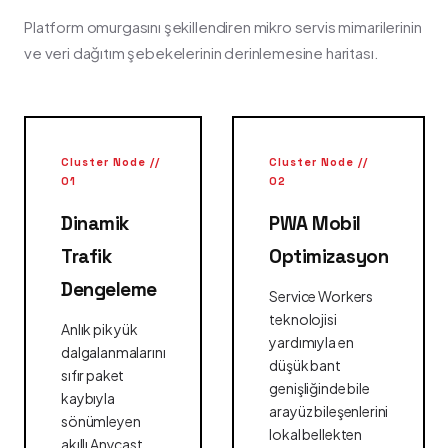
Platform omurgasını şekillendiren mikro servis mimarilerinin
ve veri dağıtım şebekelerinin derinlemesine haritası.
Cluster Node //
Cluster Node //
01
02
Dinamik
PWA Mobil
Trafik
Optimizasyon
Dengeleme
Service Workers
teknolojisi
Anlık pik yük
yardımıyla en
dalgalanmalarını
düşük bant
sıfır paket
genişliğinde bile
kaybıyla
arayüz bileşenlerini
sönümleyen
lokal bellekten
akıllı Anycast