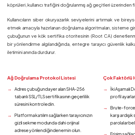
köprüleri, kullanıcı trafiğini doğrulanmış ağ geçitleri üzerinden fi
Kullanıcıların siber okuryazarlık seviyelerini artırmak ve bireys
etmek amacıyla hazırlanan doğrulama algoritmaları, sisteme gir
çubuğunun ve kök sertifika otoritesinin (Root CA) denetlenmes
bir yönlendirme algılandığında, entegre tarayıcı güvenlik kalk
iletimini anında durdurur.
Ağ Doğrulama Protokol Listesi
Çok Faktörlü 
Adres çubuğunda yer alan SHA-256
İki Aşamalı 
tabanlı SSL/TLS sertifikasının geçerlilik
profil ayarla
süresini kontrol edin.
Brute-force 
Platforma katılım sağlarken tarayıcınızın
karşı ardışı
gizli sekme modunda dahi orijinal
parolalar bel
adrese yönlendiğinden emin olun.
Erişim sağlad