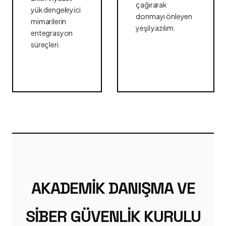
çağırarak
yük dengeleyici
donmayı önleyen
mimarilerin
yeşil yazılım.
entegrasyon
süreçleri.
AKADEMIK DANIŞMA VE
SIBER GÜVENLIK KURULU