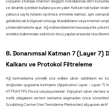
Dünyanın stratejik internet değişim noktalarında (IXP) konumlan
ve dinamik içerikleri kullanıcıya en yakın fiziksel noktadan tesl
yalnızca sayfa hızlarını optimize etmekle kalmaz, aynı zama
gelebilecek bölgesel omurga tıkanıklıklarını veya internet eriş
yönlendirmelerle aşar. Ağ mühendislerinin hassasiyetle yönettiği
endeksi bakımından sektörün öncü yapıları arasında tescillenmiş
8. Donanımsal Katman 7 (Layer 7)
Kalkanı ve Protokol Filtreleme
Ağ katmanlarına yönelik icra edilen siber saldırıların en ko
doğrudan uygulama katmanını (Application Layer - Layer 7) h
HTTP/HTTPS Flood varyasyonlarıdır. Enjoybet siber defans ekip
trafik dalgalarını sistem sınırlarına ulaşmadan önce sönüml
Scrubbing Center (Veri Temizleme Merkezleri) altyapısını aktif