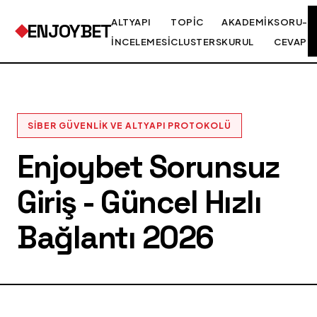
ALTYAPI
TOPIC
AKADEMIK
SORU-
ENJOYBET
İNCELEMESI
CLUSTERS
KURUL
CEVAP
SIBER GÜVENLIK VE ALTYAPI PROTOKOLÜ
Enjoybet Sorunsuz
Giriş - Güncel Hızlı
Bağlantı 2026