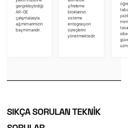
öğr
gerçekleştirdiği
şifreleme
taba
AR-GE
bloklarının
yazı
çalışmalarıyla
sisteme
mima
ağ mimarimizin
entegrasyon
tasa
baş mimarıdır.
süreçlerini
sibe
yönetmektedir.
güve
uzm
SIKÇA SORULAN TEKNIK
SORULAR