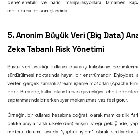
denetlenebilir ve harici manipülasyonlara tamamen kapa
mertebesinde sonuçlandırılır.
5. Anonim Büyük Veri (Big Data) Ana
Zeka Tabanlı Risk Yönetimi
Büyük veri analitiği, kullanıcı davranış kalıplarının çözümlenm
sürdürülmesi noktasında hayati bir enstrümandır. Enjoybet,
verileri gerçek zamanlı stream işleme motorları (Apache Flink /
eder. Bu süreç, kullanıcıların hesap güvenliğini tehdit edebile
saptanmasında bir erken uyarı mekanizması vazifesi görür.
Örneğin, bir kullanıcı hesabına coğrafi olarak mantıksız iki fa
dakika arayla farklı ülkelerden) erişim isteği geldiğinde, yap
motoru durumu anında "şüpheli işlem" olarak sınıflandırır. Si