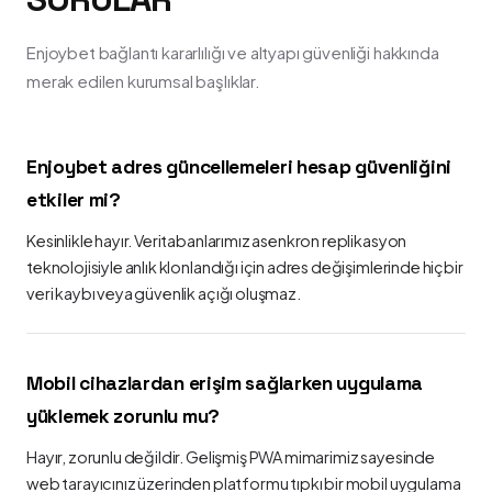
Enjoybet bağlantı kararlılığı ve altyapı güvenliği hakkında
merak edilen kurumsal başlıklar.
Enjoybet adres güncellemeleri hesap güvenliğini
etkiler mi?
Kesinlikle hayır. Veritabanlarımız asenkron replikasyon
teknolojisiyle anlık klonlandığı için adres değişimlerinde hiçbir
veri kaybı veya güvenlik açığı oluşmaz.
Mobil cihazlardan erişim sağlarken uygulama
yüklemek zorunlu mu?
Hayır, zorunlu değildir. Gelişmiş PWA mimarimiz sayesinde
web tarayıcınız üzerinden platformu tıpkı bir mobil uygulama