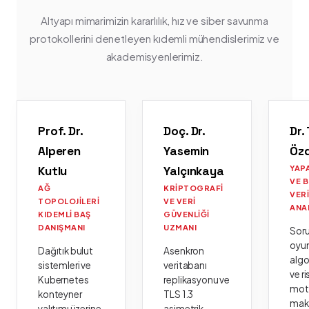
Altyapı mimarimizin kararlılık, hız ve siber savunma
protokollerini denetleyen kıdemli mühendislerimiz ve
akademisyenlerimiz.
Prof. Dr.
Doç. Dr.
Dr.
Alperen
Yasemin
Öz
Kutlu
Yalçınkaya
YAP
VE 
AĞ
KRIPTOGRAFI
VER
TOPOLOJILERI
VE VERI
ANA
KIDEMLI BAŞ
GÜVENLIĞI
DANIŞMANI
UZMANI
Sor
oyu
Dağıtık bulut
Asenkron
algo
sistemleri ve
veritabanı
ve ri
Kubernetes
replikasyonu ve
moto
konteyner
TLS 1.3
mak
yalıtımı üzerine
asimetrik