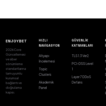
HIZLI
GÜVENLIK
ENJOYBET
NAVIGASYON
KATMANLARI
2026 Core
Güncellemesi
Altyapı
TLS 1.3 Ver2
ve siber
İncelemesi
PCI-DSS Level
sönümleme
standartlarına
Topic
1
tam uyumlu
Clusters
Layer 7 DDoS
kurumsal
Akademik
Defans
bağlantı ve
doğrulama
Panel
kapısı.