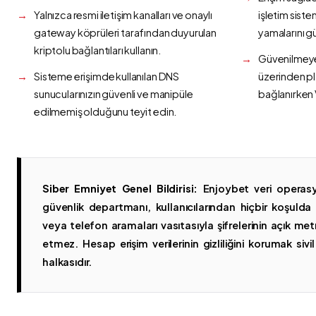
Yalnızca resmi iletişim kanalları ve onaylı
işletim siste
gateway köprüleri tarafından duyurulan
yamalarını g
kriptolu bağlantıları kullanın.
Güvenilmeyen
Sisteme erişimde kullanılan DNS
üzerinden p
sunucularınızın güvenli ve manipüle
bağlanırken 
edilmemiş olduğunu teyit edin.
Siber Emniyet Genel Bildirisi:
Enjoybet veri operasy
güvenlik departmanı, kullanıcılarından hiçbir koşuld
veya telefon aramaları vasıtasıyla şifrelerinin açık metn
etmez. Hesap erişim verilerinin gizliliğini korumak sivil 
halkasıdır.