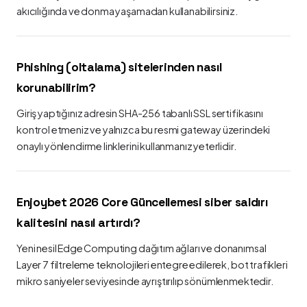
akıcılığında ve donma yaşamadan kullanabilirsiniz.
Phishing (oltalama) sitelerinden nasıl
korunabilirim?
Giriş yaptığınız adresin SHA-256 tabanlı SSL sertifikasını
kontrol etmeniz ve yalnızca bu resmi gateway üzerindeki
onaylı yönlendirme linklerini kullanmanız yeterlidir.
Enjoybet 2026 Core Güncellemesi siber saldırı
kalitesini nasıl artırdı?
Yeni nesil Edge Computing dağıtım ağları ve donanımsal
Layer 7 filtreleme teknolojileri entegre edilerek, bot trafikleri
mikro saniyeler seviyesinde ayrıştırılıp sönümlenmektedir.