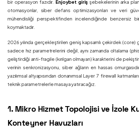
bir operasyon fazıdır.
Enjoybet giriş
şebekelerinin arka pla
otomasyonlar, siber defans optimizasyonları ve veri güvenl
mühendisliği perspektifinden incelendiğinde benzersiz bi
koymaktadır.
2026 yılında gerçekleştirilen geniş kapsamlı çekirdek (core) 
sadece hız parametrelerini değil, aynı zamanda oltalama (phis
geliştirdiği anti-fragile (kırılgan olmayan) karakterini de pekişti
verinin senkronizasyonu, siber ağların en hassas omurgasıdı
yazılımsal altyapısından donanımsal Layer 7 firewall katmanla
teknik parametrelerle masaya yatıracağız.
1. Mikro Hizmet Topolojisi ve İzole 
Konteyner Havuzları