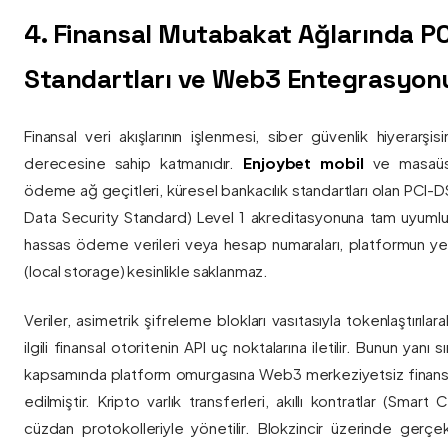
4. Finansal Mutabakat Ağlarında P
Standartları ve Web3 Entegrasyon
Finansal veri akışlarının işlenmesi, siber güvenlik hiyerarşi
derecesine sahip katmanıdır.
Enjoybet mobil
ve masaüstü
ödeme ağ geçitleri, küresel bankacılık standartları olan PCI-
Data Security Standard) Level 1 akreditasyonuna tam uyumlulukla
hassas ödeme verileri veya hesap numaraları, platformun ye
(local storage) kesinlikle saklanmaz.
Veriler, asimetrik şifreleme blokları vasıtasıyla tokenlaştırıl
ilgili finansal otoritenin API uç noktalarına iletilir. Bunun yanı
kapsamında platform omurgasına Web3 merkeziyetsiz finans
edilmiştir. Kripto varlık transferleri, akıllı kontratlar (Smar
cüzdan protokolleriyle yönetilir. Blokzincir üzerinde gerçe