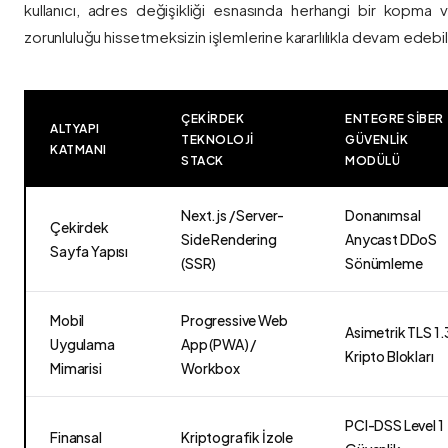
kullanıcı, adres değişikliği esnasında herhangi bir kopma
zorunluluğu hissetmeksizin işlemlerine kararlılıkla devam edebili
ÇEKIRDEK
ENTEGRE SIBER
ALTYAPI
TEKNOLOJI
GÜVENLIK
KATMANI
STACK
MODÜLÜ
Next.js / Server-
Donanımsal
Çekirdek
Side Rendering
Anycast DDoS
Sayfa Yapısı
(SSR)
Sönümleme
Mobil
Progressive Web
Asimetrik TLS 1.
Uygulama
App (PWA) /
Kripto Blokları
Mimarisi
Workbox
PCI-DSS Level 1
Finansal
Kriptografik İzole