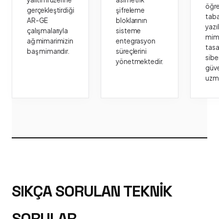
öğr
gerçekleştirdiği
şifreleme
taba
AR-GE
bloklarının
yazı
çalışmalarıyla
sisteme
mima
ağ mimarimizin
entegrasyon
tasa
baş mimarıdır.
süreçlerini
sibe
yönetmektedir.
güve
uzm
SIKÇA SORULAN TEKNIK
SORULAR