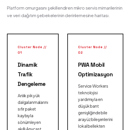
Platform omurgasını şekillendiren mikro servis mimarilerinin
ve veri dağıtım şebekelerinin derinlemesine haritası.
Cluster Node //
Cluster Node //
01
02
Dinamik
PWA Mobil
Trafik
Optimizasyon
Dengeleme
Service Workers
teknolojisi
Anlık pik yük
yardımıyla en
dalgalanmalarını
düşük bant
sıfır paket
genişliğinde bile
kaybıyla
arayüz bileşenlerini
sönümleyen
lokal bellekten
akıllı Anycast