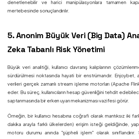
denetlenebilir ve harici manipülasyonlara tamamen kapa
mertebesinde sonuçlandırılır.
5. Anonim Büyük Veri (Big Data) Ana
Zeka Tabanlı Risk Yönetimi
Büyük veri analitiği, kullanıcı davranış kalıplarının çözümlenm
sürdürülmesi noktasında hayati bir enstrümandır. Enjoybet,
verileri gerçek zamanlı stream işleme motorları (Apache Flink /
eder. Bu süreç, kullanıcıların hesap güvenliğini tehdit edebile
saptanmasında bir erken uyarı mekanizması vazifesi görür.
Örneğin, bir kullanıcı hesabına coğrafi olarak mantıksız iki fa
dakika arayla farklı ülkelerden) erişim isteği geldiğinde, yap
motoru durumu anında "şüpheli işlem" olarak sınıflandırır. Si