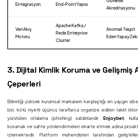
Güvenlik
Entegrasyon
End-Point Yapısı
Akreditasyonu
Apache Kafka /
Veri Akış
Anomali Tespit
Redis Enterprise
Motoru
Eden Yapay Zek
Cluster
3. Dijital Kimlik Koruma ve Gelişmiş
Çeperleri
Bilinirliği yüksek kurumsal markaların karşılaştığı en yaygın si
biri, kötü niyetli üçüncü taraflarca organize edilen taklit (kl
yürütülen oltalama (phishing) saldırılarıdır.
Enjoybet
, kulla
korumak ve sahte yönlendirmeleri ekarte etmek adına proaktif 
izlemektedir. Platform mühendisleri tarafından geliştiri