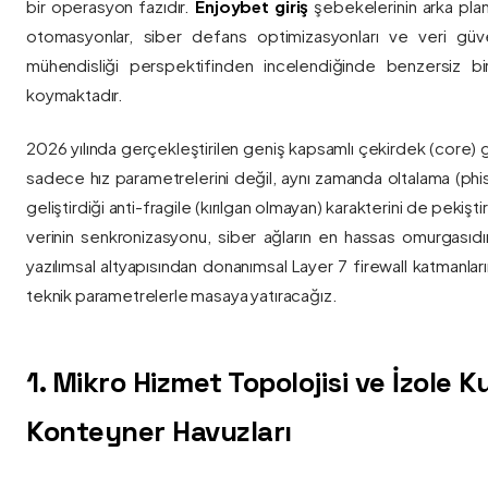
bir operasyon fazıdır.
Enjoybet giriş
şebekelerinin arka pla
otomasyonlar, siber defans optimizasyonları ve veri güvenl
mühendisliği perspektifinden incelendiğinde benzersiz bi
koymaktadır.
2026 yılında gerçekleştirilen geniş kapsamlı çekirdek (core) 
sadece hız parametrelerini değil, aynı zamanda oltalama (phis
geliştirdiği anti-fragile (kırılgan olmayan) karakterini de pekişti
verinin senkronizasyonu, siber ağların en hassas omurgasıdı
yazılımsal altyapısından donanımsal Layer 7 firewall katmanla
teknik parametrelerle masaya yatıracağız.
1. Mikro Hizmet Topolojisi ve İzole 
Konteyner Havuzları