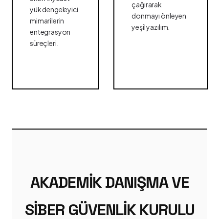
çağırarak
yük dengeleyici
donmayı önleyen
mimarilerin
yeşil yazılım.
entegrasyon
süreçleri.
AKADEMIK DANIŞMA VE
SIBER GÜVENLIK KURULU