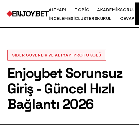
ALTYAPI
TOPIC
AKADEMIK
SORU-
ENJOYBET
İNCELEMESI
CLUSTERS
KURUL
CEVAP
SIBER GÜVENLIK VE ALTYAPI PROTOKOLÜ
Enjoybet Sorunsuz
Giriş - Güncel Hızlı
Bağlantı 2026