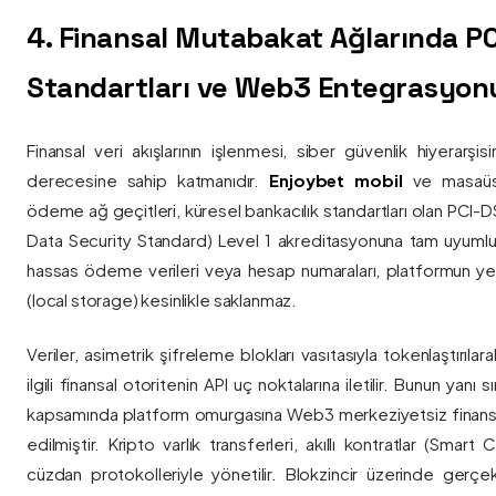
4. Finansal Mutabakat Ağlarında P
Standartları ve Web3 Entegrasyon
Finansal veri akışlarının işlenmesi, siber güvenlik hiyerarşi
derecesine sahip katmanıdır.
Enjoybet mobil
ve masaüstü
ödeme ağ geçitleri, küresel bankacılık standartları olan PCI-
Data Security Standard) Level 1 akreditasyonuna tam uyumlulukla
hassas ödeme verileri veya hesap numaraları, platformun ye
(local storage) kesinlikle saklanmaz.
Veriler, asimetrik şifreleme blokları vasıtasıyla tokenlaştırıl
ilgili finansal otoritenin API uç noktalarına iletilir. Bunun yanı
kapsamında platform omurgasına Web3 merkeziyetsiz finans
edilmiştir. Kripto varlık transferleri, akıllı kontratlar (Smar
cüzdan protokolleriyle yönetilir. Blokzincir üzerinde gerçe