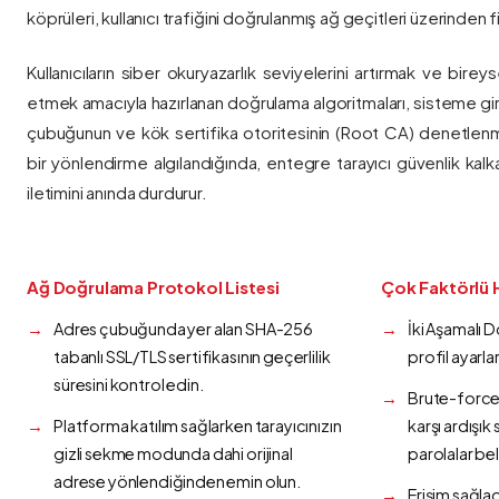
köprüleri, kullanıcı trafiğini doğrulanmış ağ geçitleri üzerinden fi
Kullanıcıların siber okuryazarlık seviyelerini artırmak ve bireys
etmek amacıyla hazırlanan doğrulama algoritmaları, sisteme gir
çubuğunun ve kök sertifika otoritesinin (Root CA) denetlenmes
bir yönlendirme algılandığında, entegre tarayıcı güvenlik kalk
iletimini anında durdurur.
Ağ Doğrulama Protokol Listesi
Çok Faktörlü 
Adres çubuğunda yer alan SHA-256
İki Aşamalı 
tabanlı SSL/TLS sertifikasının geçerlilik
profil ayarla
süresini kontrol edin.
Brute-force 
Platforma katılım sağlarken tarayıcınızın
karşı ardışı
gizli sekme modunda dahi orijinal
parolalar bel
adrese yönlendiğinden emin olun.
Erişim sağlad