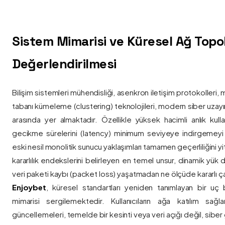
Sistem Mimarisi ve Küresel Ağ Topolo
Değerlendirilmesi
Bilişim sistemleri mühendisliği, asenkron iletişim protokolleri, 
tabanı kümeleme (clustering) teknolojileri, modern siber uzay
arasında yer almaktadır. Özellikle yüksek hacimli anlık kulla
gecikme sürelerini (latency) minimum seviyeye indirgemey
eski nesil monolitik sunucu yaklaşımları tamamen geçerliliğini yitir
kararlılık endekslerini belirleyen en temel unsur, dinamik yük
veri paketi kaybı (packet loss) yaşatmadan ne ölçüde kararlı ça
Enjoybet
, küresel standartları yeniden tanımlayan bir uç
mimarisi sergilemektedir. Kullanıcıların ağa katılım sağla
güncellemeleri, temelde bir kesinti veya veri açığı değil, siber 