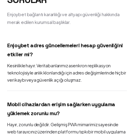
Enjoybet bağlantı kararlılığı ve altyapı güvenliği hakkında
merak edilen kurumsal başlıklar.
Enjoybet adres güncellemeleri hesap güvenliğini
etkiler mi?
Kesinlikle hayır. Veritabanlarımız asenkron replikasyon
teknolojisiyle anlık klonlandığı için adres değişimlerinde hiçbir
veri kaybı veya güvenlik açığı oluşmaz.
Mobil cihazlardan erişim sağlarken uygulama
yüklemek zorunlu mu?
Hayır, zorunlu değildir. Gelişmiş PWA mimarimiz sayesinde
web tarayıcınız üzerinden platformu tıpkı bir mobil uygulama