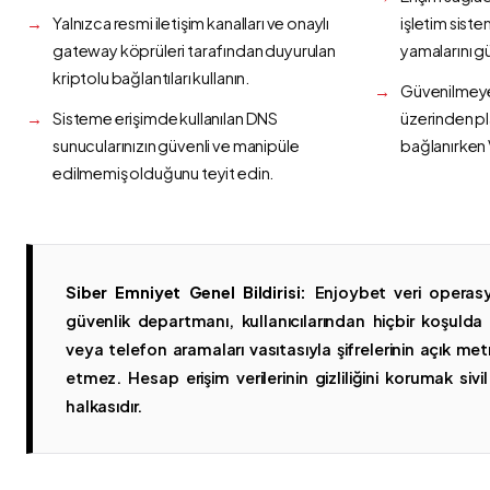
Yalnızca resmi iletişim kanalları ve onaylı
işletim siste
gateway köprüleri tarafından duyurulan
yamalarını g
kriptolu bağlantıları kullanın.
Güvenilmeyen
Sisteme erişimde kullanılan DNS
üzerinden p
sunucularınızın güvenli ve manipüle
bağlanırken 
edilmemiş olduğunu teyit edin.
Siber Emniyet Genel Bildirisi:
Enjoybet veri operasy
güvenlik departmanı, kullanıcılarından hiçbir koşuld
veya telefon aramaları vasıtasıyla şifrelerinin açık metn
etmez. Hesap erişim verilerinin gizliliğini korumak sivil 
halkasıdır.