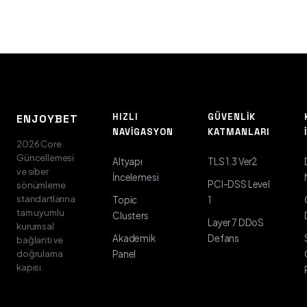
HIZLI
GÜVENLIK
ENJOYBET
NAVIGASYON
KATMANLARI
2026 Core
Güncellemesi
Altyapı
TLS 1.3 Ver2
ve siber
İncelemesi
PCI-DSS Level
sönümleme
standartlarına
Topic
1
tam uyumlu
Clusters
Layer 7 DDoS
kurumsal
Akademik
Defans
bağlantı ve
doğrulama
Panel
kapısı.