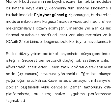
Monolitik kod yapılarının en büyük dezavantajı, tek bir modül
bir hatanın veya aşırı yüklenmenin tüm sistemi zincirleme 
bırakabilmesidir.
Enjoybet güncel giriş
omurgası, bu riskleri 
modüler mikro servis kurgusu (microservices architecture) 
mekanizmalarıyla dizayn edilmiştir. Sistemde yer alan kullanıcı
finansal mutabakat modülleri, canlı veri akış motorları ve k
(OAuth 2.1) birbirinden bağımsız izole konteyner havuzlarında (co
Bu ileri düzey yalıtım protokolü sayesinde, dünya genelinde a
isteğinin (request per second) ulaştığı pik saatlerde dahi, 
ağları trafiği analiz eder. Gelen trafik, coğrafi olarak son ku
node (uç sunucu) havuzuna yönlendirilir. Eğer bir lokasy
yoğunluğa maruz kalırsa, Kubernetes otomasyonu milisaniyeler
pod'ları oluşturarak yükü dengeler. Zaman faktörünün kriti
platformlarda, bu süreç native uygulama performansını
taşımaktadır.