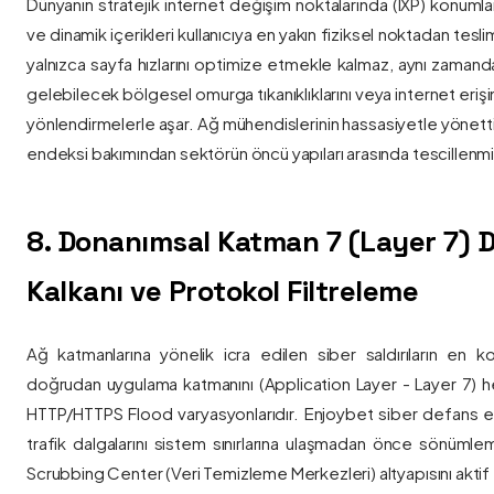
Dünyanın stratejik internet değişim noktalarında (IXP) konumlan
ve dinamik içerikleri kullanıcıya en yakın fiziksel noktadan tesl
yalnızca sayfa hızlarını optimize etmekle kalmaz, aynı zama
gelebilecek bölgesel omurga tıkanıklıklarını veya internet eriş
yönlendirmelerle aşar. Ağ mühendislerinin hassasiyetle yönettiği
endeksi bakımından sektörün öncü yapıları arasında tescillenmiş
8. Donanımsal Katman 7 (Layer 7)
Kalkanı ve Protokol Filtreleme
Ağ katmanlarına yönelik icra edilen siber saldırıların en ko
doğrudan uygulama katmanını (Application Layer - Layer 7) h
HTTP/HTTPS Flood varyasyonlarıdır. Enjoybet siber defans ekip
trafik dalgalarını sistem sınırlarına ulaşmadan önce sönüml
Scrubbing Center (Veri Temizleme Merkezleri) altyapısını aktif