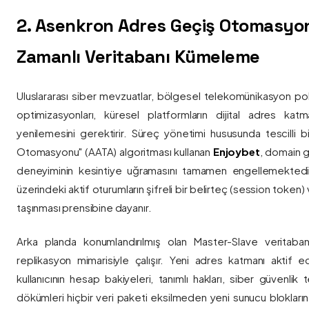
2. Asenkron Adres Geçiş Otomasyo
Zamanlı Veritabanı Kümeleme
Uluslararası siber mevzuatlar, bölgesel telekomünikasyon poli
optimizasyonları, küresel platformların dijital adres katmanl
yenilemesini gerektirir. Süreç yönetimi hususunda tescilli
Otomasyonu" (AATA) algoritması kullanan
Enjoybet
, domain g
deneyiminin kesintiye uğramasını tamamen engellemekted
üzerindeki aktif oturumların şifreli bir belirteç (session token)
taşınması prensibine dayanır.
Arka planda konumlandırılmış olan Master-Slave veritaban
replikasyon mimarisiyle çalışır. Yeni adres katmanı aktif edi
kullanıcının hesap bakiyeleri, tanımlı hakları, siber güvenlik
dökümleri hiçbir veri paketi eksilmeden yeni sunucu blokların