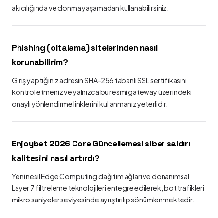
akıcılığında ve donma yaşamadan kullanabilirsiniz.
Phishing (oltalama) sitelerinden nasıl
korunabilirim?
Giriş yaptığınız adresin SHA-256 tabanlı SSL sertifikasını
kontrol etmeniz ve yalnızca bu resmi gateway üzerindeki
onaylı yönlendirme linklerini kullanmanız yeterlidir.
Enjoybet 2026 Core Güncellemesi siber saldırı
kalitesini nasıl artırdı?
Yeni nesil Edge Computing dağıtım ağları ve donanımsal
Layer 7 filtreleme teknolojileri entegre edilerek, bot trafikleri
mikro saniyeler seviyesinde ayrıştırılıp sönümlenmektedir.