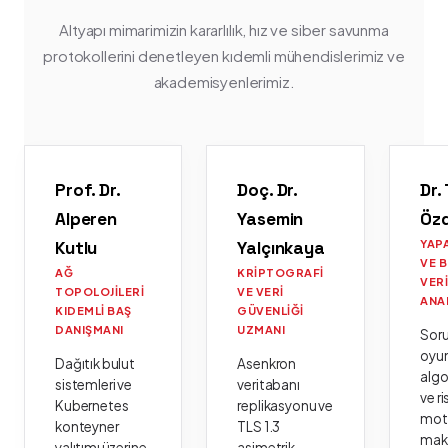
Altyapı mimarimizin kararlılık, hız ve siber savunma
protokollerini denetleyen kıdemli mühendislerimiz ve
akademisyenlerimiz.
Prof. Dr.
Doç. Dr.
Dr.
Alperen
Yasemin
Öz
Kutlu
Yalçınkaya
YAP
VE 
AĞ
KRIPTOGRAFI
VER
TOPOLOJILERI
VE VERI
ANA
KIDEMLI BAŞ
GÜVENLIĞI
DANIŞMANI
UZMANI
Sor
oyu
Dağıtık bulut
Asenkron
algo
sistemleri ve
veritabanı
ve ri
Kubernetes
replikasyonu ve
moto
konteyner
TLS 1.3
mak
yalıtımı üzerine
asimetrik