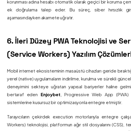
korunması adına hesabı otomatik olarak geçici bir koruma çemb
ek doğrulama talep eder. Bu süreç, siber hırsızlık gir
aşamasındayken akamete uğratır.
6. İleri Düzey PWA Teknolojisi ve Serv
(Service Workers) Yazılım Çözümler
Mobil internet ekosisteminin masaüstü cihazları geride bırak
yerel (native) uygulamaların indirilme, kurulma ve sürekli günce
deneyimini sekteye uğratan yapısal bariyerler haline gelm
bertaraf eden
Enjoybet
, Progressive Web App (PWA) mim
sistemlerine kusursuz bir optimizasyonla entegre etmiştir.
Tarayıcıların çekirdek execution motorlarıyla entegre çalışa
Workers) teknolojisi, platformun ağır stil dosyalarını (CSS), t