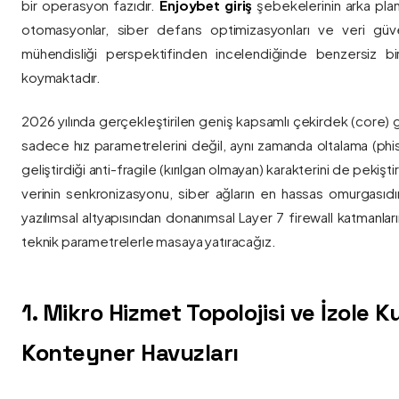
bir operasyon fazıdır.
Enjoybet giriş
şebekelerinin arka pla
otomasyonlar, siber defans optimizasyonları ve veri güvenl
mühendisliği perspektifinden incelendiğinde benzersiz bi
koymaktadır.
2026 yılında gerçekleştirilen geniş kapsamlı çekirdek (core) 
sadece hız parametrelerini değil, aynı zamanda oltalama (phis
geliştirdiği anti-fragile (kırılgan olmayan) karakterini de pekişti
verinin senkronizasyonu, siber ağların en hassas omurgasıdı
yazılımsal altyapısından donanımsal Layer 7 firewall katmanla
teknik parametrelerle masaya yatıracağız.
1. Mikro Hizmet Topolojisi ve İzole 
Konteyner Havuzları