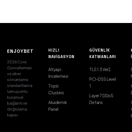
HIZLI
GÜVENLIK
ENJOYBET
NAVIGASYON
KATMANLARI
2026 Core
Güncellemesi
Altyapı
TLS 1.3 Ver2
ve siber
İncelemesi
PCI-DSS Level
sönümleme
standartlarına
Topic
1
tam uyumlu
Clusters
Layer 7 DDoS
kurumsal
Akademik
Defans
bağlantı ve
doğrulama
Panel
kapısı.