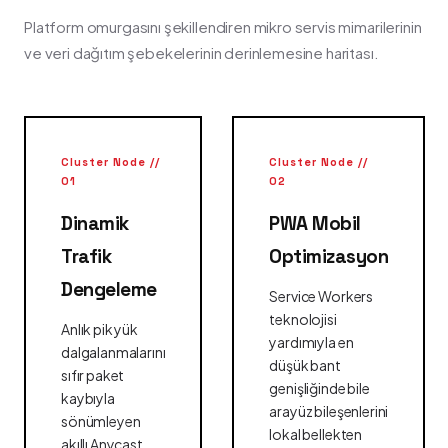
Platform omurgasını şekillendiren mikro servis mimarilerinin
ve veri dağıtım şebekelerinin derinlemesine haritası.
Cluster Node //
Cluster Node //
01
02
Dinamik
PWA Mobil
Trafik
Optimizasyon
Dengeleme
Service Workers
teknolojisi
Anlık pik yük
yardımıyla en
dalgalanmalarını
düşük bant
sıfır paket
genişliğinde bile
kaybıyla
arayüz bileşenlerini
sönümleyen
lokal bellekten
akıllı Anycast