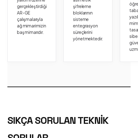
öğr
gerçekleştirdiği
şifreleme
taba
AR-GE
bloklarının
yazı
çalışmalarıyla
sisteme
mima
ağ mimarimizin
entegrasyon
tasa
baş mimarıdır.
süreçlerini
sibe
yönetmektedir.
güve
uzm
SIKÇA SORULAN TEKNIK
SORULAR