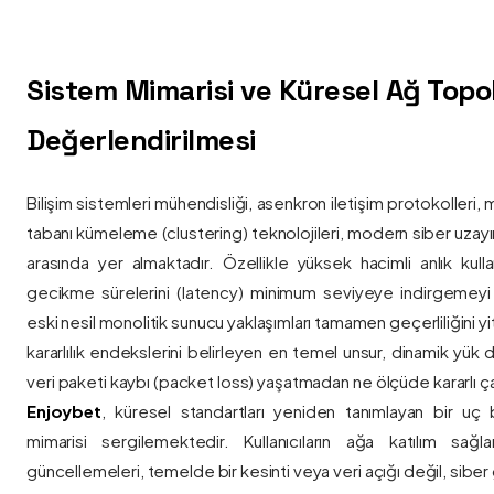
Sistem Mimarisi ve Küresel Ağ Topolo
Değerlendirilmesi
Bilişim sistemleri mühendisliği, asenkron iletişim protokolleri, 
tabanı kümeleme (clustering) teknolojileri, modern siber uzay
arasında yer almaktadır. Özellikle yüksek hacimli anlık kulla
gecikme sürelerini (latency) minimum seviyeye indirgemey
eski nesil monolitik sunucu yaklaşımları tamamen geçerliliğini yitir
kararlılık endekslerini belirleyen en temel unsur, dinamik yük
veri paketi kaybı (packet loss) yaşatmadan ne ölçüde kararlı ça
Enjoybet
, küresel standartları yeniden tanımlayan bir uç
mimarisi sergilemektedir. Kullanıcıların ağa katılım sağla
güncellemeleri, temelde bir kesinti veya veri açığı değil, siber 