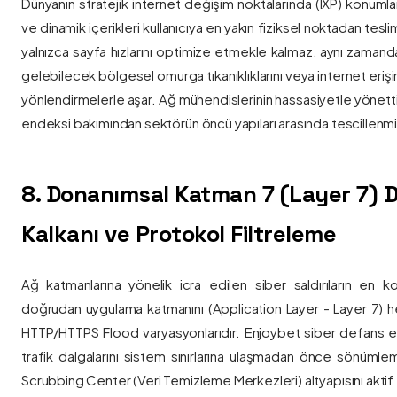
Dünyanın stratejik internet değişim noktalarında (IXP) konumlan
ve dinamik içerikleri kullanıcıya en yakın fiziksel noktadan tesl
yalnızca sayfa hızlarını optimize etmekle kalmaz, aynı zama
gelebilecek bölgesel omurga tıkanıklıklarını veya internet eriş
yönlendirmelerle aşar. Ağ mühendislerinin hassasiyetle yönettiği
endeksi bakımından sektörün öncü yapıları arasında tescillenmiş
8. Donanımsal Katman 7 (Layer 7)
Kalkanı ve Protokol Filtreleme
Ağ katmanlarına yönelik icra edilen siber saldırıların en ko
doğrudan uygulama katmanını (Application Layer - Layer 7) h
HTTP/HTTPS Flood varyasyonlarıdır. Enjoybet siber defans ekip
trafik dalgalarını sistem sınırlarına ulaşmadan önce sönüml
Scrubbing Center (Veri Temizleme Merkezleri) altyapısını aktif