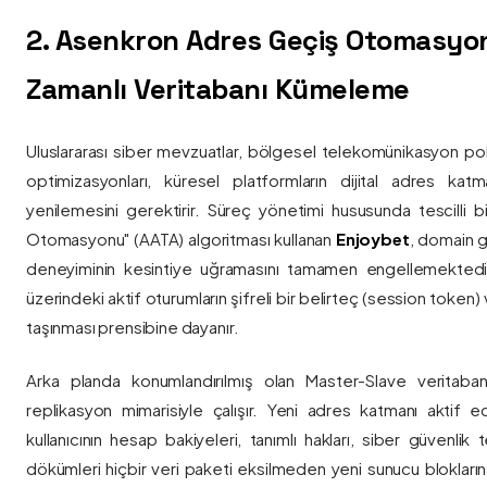
2. Asenkron Adres Geçiş Otomasyo
Zamanlı Veritabanı Kümeleme
Uluslararası siber mevzuatlar, bölgesel telekomünikasyon poli
optimizasyonları, küresel platformların dijital adres katmanl
yenilemesini gerektirir. Süreç yönetimi hususunda tescilli
Otomasyonu" (AATA) algoritması kullanan
Enjoybet
, domain g
deneyiminin kesintiye uğramasını tamamen engellemekted
üzerindeki aktif oturumların şifreli bir belirteç (session token)
taşınması prensibine dayanır.
Arka planda konumlandırılmış olan Master-Slave veritaban
replikasyon mimarisiyle çalışır. Yeni adres katmanı aktif edi
kullanıcının hesap bakiyeleri, tanımlı hakları, siber güvenlik
dökümleri hiçbir veri paketi eksilmeden yeni sunucu blokların