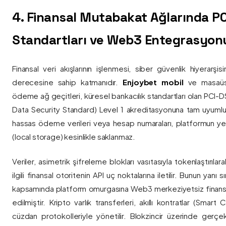
4. Finansal Mutabakat Ağlarında P
Standartları ve Web3 Entegrasyon
Finansal veri akışlarının işlenmesi, siber güvenlik hiyerarşi
derecesine sahip katmanıdır.
Enjoybet mobil
ve masaüstü
ödeme ağ geçitleri, küresel bankacılık standartları olan PCI-
Data Security Standard) Level 1 akreditasyonuna tam uyumlulukla
hassas ödeme verileri veya hesap numaraları, platformun ye
(local storage) kesinlikle saklanmaz.
Veriler, asimetrik şifreleme blokları vasıtasıyla tokenlaştırıl
ilgili finansal otoritenin API uç noktalarına iletilir. Bunun yanı
kapsamında platform omurgasına Web3 merkeziyetsiz finans
edilmiştir. Kripto varlık transferleri, akıllı kontratlar (Smar
cüzdan protokolleriyle yönetilir. Blokzincir üzerinde gerçe