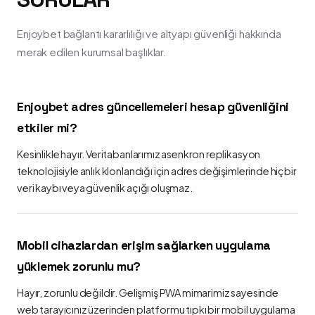
Enjoybet bağlantı kararlılığı ve altyapı güvenliği hakkında
merak edilen kurumsal başlıklar.
Enjoybet adres güncellemeleri hesap güvenliğini
etkiler mi?
Kesinlikle hayır. Veritabanlarımız asenkron replikasyon
teknolojisiyle anlık klonlandığı için adres değişimlerinde hiçbir
veri kaybı veya güvenlik açığı oluşmaz.
Mobil cihazlardan erişim sağlarken uygulama
yüklemek zorunlu mu?
Hayır, zorunlu değildir. Gelişmiş PWA mimarimiz sayesinde
web tarayıcınız üzerinden platformu tıpkı bir mobil uygulama