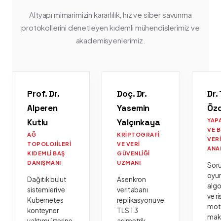
Altyapı mimarimizin kararlılık, hız ve siber savunma
protokollerini denetleyen kıdemli mühendislerimiz ve
akademisyenlerimiz.
Prof. Dr.
Doç. Dr.
Dr.
Alperen
Yasemin
Öz
Kutlu
Yalçınkaya
YAP
VE 
AĞ
KRIPTOGRAFI
VER
TOPOLOJILERI
VE VERI
ANA
KIDEMLI BAŞ
GÜVENLIĞI
DANIŞMANI
UZMANI
Sor
oyu
Dağıtık bulut
Asenkron
algo
sistemleri ve
veritabanı
ve ri
Kubernetes
replikasyonu ve
moto
konteyner
TLS 1.3
mak
yalıtımı üzerine
asimetrik