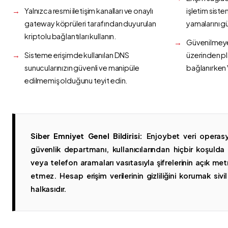
Yalnızca resmi iletişim kanalları ve onaylı
işletim siste
gateway köprüleri tarafından duyurulan
yamalarını g
kriptolu bağlantıları kullanın.
Güvenilmeyen
Sisteme erişimde kullanılan DNS
üzerinden p
sunucularınızın güvenli ve manipüle
bağlanırken 
edilmemiş olduğunu teyit edin.
Siber Emniyet Genel Bildirisi:
Enjoybet veri operasy
güvenlik departmanı, kullanıcılarından hiçbir koşuld
veya telefon aramaları vasıtasıyla şifrelerinin açık metn
etmez. Hesap erişim verilerinin gizliliğini korumak sivil 
halkasıdır.