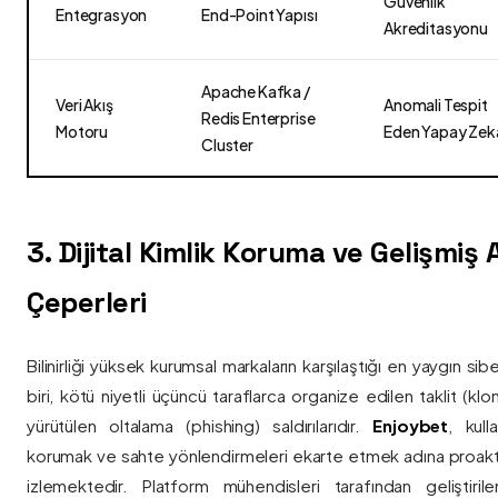
Güvenlik
Entegrasyon
End-Point Yapısı
Akreditasyonu
Apache Kafka /
Veri Akış
Anomali Tespit
Redis Enterprise
Motoru
Eden Yapay Zek
Cluster
3. Dijital Kimlik Koruma ve Gelişmiş
Çeperleri
Bilinirliği yüksek kurumsal markaların karşılaştığı en yaygın si
biri, kötü niyetli üçüncü taraflarca organize edilen taklit (kl
yürütülen oltalama (phishing) saldırılarıdır.
Enjoybet
, kulla
korumak ve sahte yönlendirmeleri ekarte etmek adına proaktif 
izlemektedir. Platform mühendisleri tarafından geliştiri