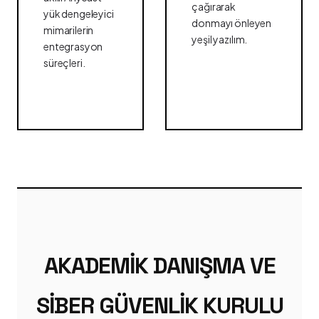
çağırarak
yük dengeleyici
donmayı önleyen
mimarilerin
yeşil yazılım.
entegrasyon
süreçleri.
AKADEMIK DANIŞMA VE
SIBER GÜVENLIK KURULU