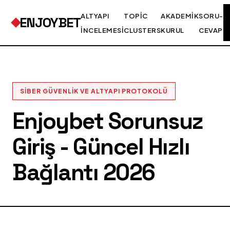
ALTYAPI
TOPIC
AKADEMIK
SORU-
ENJOYBET
İNCELEMESI
CLUSTERS
KURUL
CEVAP
SIBER GÜVENLIK VE ALTYAPI PROTOKOLÜ
Enjoybet Sorunsuz
Giriş - Güncel Hızlı
Bağlantı 2026