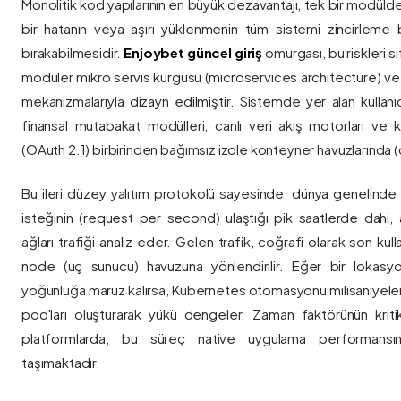
Monolitik kod yapılarının en büyük dezavantajı, tek bir modül
bir hatanın veya aşırı yüklenmenin tüm sistemi zincirleme 
bırakabilmesidir.
Enjoybet güncel giriş
omurgası, bu riskleri 
modüler mikro servis kurgusu (microservices architecture) 
mekanizmalarıyla dizayn edilmiştir. Sistemde yer alan kullanıcı
finansal mutabakat modülleri, canlı veri akış motorları ve k
(OAuth 2.1) birbirinden bağımsız izole konteyner havuzlarında (co
Bu ileri düzey yalıtım protokolü sayesinde, dünya genelinde a
isteğinin (request per second) ulaştığı pik saatlerde dahi, 
ağları trafiği analiz eder. Gelen trafik, coğrafi olarak son ku
node (uç sunucu) havuzuna yönlendirilir. Eğer bir lokasy
yoğunluğa maruz kalırsa, Kubernetes otomasyonu milisaniyeler
pod'ları oluşturarak yükü dengeler. Zaman faktörünün kriti
platformlarda, bu süreç native uygulama performansını
taşımaktadır.