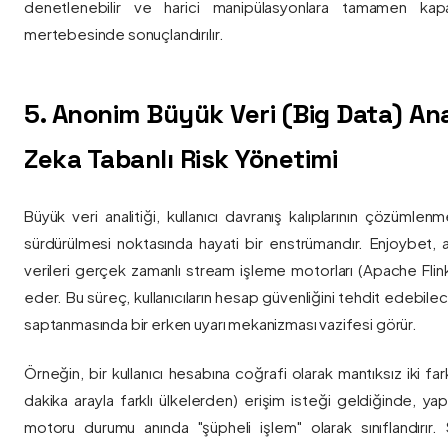
denetlenebilir ve harici manipülasyonlara tamamen kapa
mertebesinde sonuçlandırılır.
5. Anonim Büyük Veri (Big Data) Ana
Zeka Tabanlı Risk Yönetimi
Büyük veri analitiği, kullanıcı davranış kalıplarının çözümlenm
sürdürülmesi noktasında hayati bir enstrümandır. Enjoybet,
verileri gerçek zamanlı stream işleme motorları (Apache Flink /
eder. Bu süreç, kullanıcıların hesap güvenliğini tehdit edebile
saptanmasında bir erken uyarı mekanizması vazifesi görür.
Örneğin, bir kullanıcı hesabına coğrafi olarak mantıksız iki fa
dakika arayla farklı ülkelerden) erişim isteği geldiğinde, yap
motoru durumu anında "şüpheli işlem" olarak sınıflandırır. Si