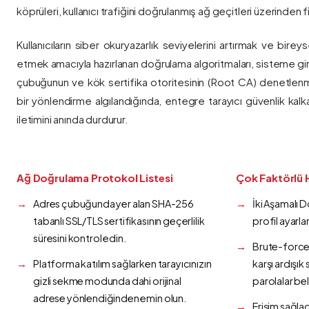
köprüleri, kullanıcı trafiğini doğrulanmış ağ geçitleri üzerinden fi
Kullanıcıların siber okuryazarlık seviyelerini artırmak ve bireys
etmek amacıyla hazırlanan doğrulama algoritmaları, sisteme gir
çubuğunun ve kök sertifika otoritesinin (Root CA) denetlenmes
bir yönlendirme algılandığında, entegre tarayıcı güvenlik kalk
iletimini anında durdurur.
Ağ Doğrulama Protokol Listesi
Çok Faktörlü 
Adres çubuğunda yer alan SHA-256
İki Aşamalı 
tabanlı SSL/TLS sertifikasının geçerlilik
profil ayarla
süresini kontrol edin.
Brute-force 
Platforma katılım sağlarken tarayıcınızın
karşı ardışı
gizli sekme modunda dahi orijinal
parolalar bel
adrese yönlendiğinden emin olun.
Erişim sağlad