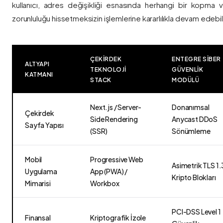
kullanıcı, adres değişikliği esnasında herhangi bir kopma
zorunluluğu hissetmeksizin işlemlerine kararlılıkla devam edebili
ÇEKIRDEK
ENTEGRE SIBER
ALTYAPI
TEKNOLOJI
GÜVENLIK
KATMANI
STACK
MODÜLÜ
Next.js / Server-
Donanımsal
Çekirdek
Side Rendering
Anycast DDoS
Sayfa Yapısı
(SSR)
Sönümleme
Mobil
Progressive Web
Asimetrik TLS 1.
Uygulama
App (PWA) /
Kripto Blokları
Mimarisi
Workbox
PCI-DSS Level 1
Finansal
Kriptografik İzole