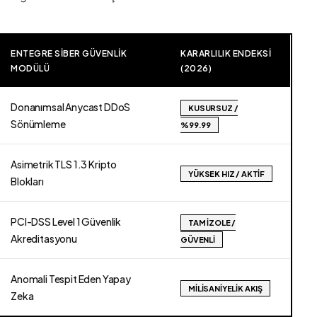
ENTEGRE SIBER GÜVENLIK
KARARLILIK ENDEKSI
MODÜLÜ
(2026)
Donanımsal Anycast DDoS
KUSURSUZ /
Sönümleme
%99.99
Asimetrik TLS 1.3 Kripto
YÜKSEK HIZ / AKTIF
Blokları
PCI-DSS Level 1 Güvenlik
TAM İZOLE /
Akreditasyonu
GÜVENLI
Anomali Tespit Eden Yapay
MILISANIYELIK AKIŞ
Zeka