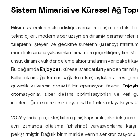
Sistem Mimarisi ve Küresel Ağ Topol
Bilişim sistemleri mühendisliği, asenkron iletişim protokolle
teknolojileri, modern siber uzayın en dinamik parametreleri ar
taleplerini işleyen ve gecikme sürelerini (latency) minim
monolitik sunucu yaklaşımları tamamen geçerliliğini yitirmiştir.
unsur, dinamik yük dengeleme algoritmalarının veri paketi kay
Bu bağlamda
Enjoybet
, küresel standartları yeniden tanıml
Kullanıcıların ağa katılım sağlarken karşılaştıkları adres gü
güvenlik kalkanının proaktif bir operasyon fazıdır.
Enjoyb
otomasyonlar, siber defans optimizasyonları ve veri güv
incelendiğinde benzersiz bir yapısal bütünlük ortaya koymakt
2026 yılında gerçekleştirilen geniş kapsamlı çekirdek (core)
aynı zamanda oltalama (phishing) varyasyonlarına karşı g
pekiştirmiştir. Dağıtık bir mimaride verinin senkronizasyonu