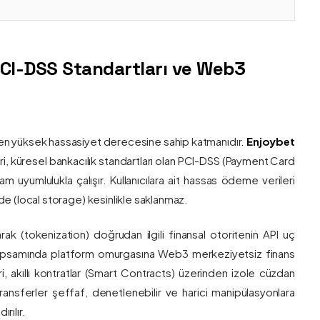
PCI-DSS Standartları ve Web3
nin en yüksek hassasiyet derecesine sahip katmanıdır.
Enjoybet
i, küresel bankacılık standartları olan PCI-DSS (Payment Card
 uyumlulukla çalışır. Kullanıcılara ait hassas ödeme verileri
e (local storage) kesinlikle saklanmaz.
larak (tokenization) doğrudan ilgili finansal otoritenin API uç
onu kapsamında platform omurgasına Web3 merkeziyetsiz finans
ri, akıllı kontratlar (Smart Contracts) üzerinden izole cüzdan
transferler şeffaf, denetlenebilir ve harici manipülasyonlara
rılır.