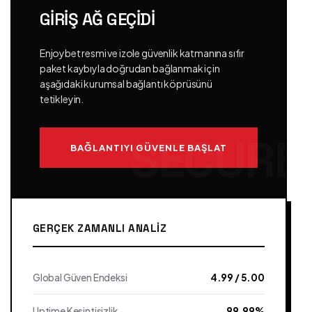
GIRIŞ AĞ GEÇIDI
Enjoybet resmi ve izole güvenlik katmanına sıfır
paket kaybıyla doğrudan bağlanmak için
aşağıdaki kurumsal bağlantı köprüsünü
tetikleyin.
BAĞLANTIYI GÜVENLE BAŞLAT
GERÇEK ZAMANLI ANALIZ
Global Güven Endeksi
4.99 / 5.00
Uptime Kesintisizlik
99.99%