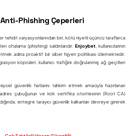
ş Anti-Phishing Çeperleri
ber tehdit varyasyonlarından biri, kötü niyetli üçüncü taraflarca
en oltalama (phishing) saldırılarıdır.
Enjoybet
, kullanıcılarının
etmek adına proaktif bir siber hijyen politikası izlemektedir.
rasyon köprüleri, kullanıcı trafiğini doğrulanmış ağ geçitleri
bireysel güvenlik hatlarını tahkim etmek amacıyla hazırlanan
ı adres çubuğunun ve kök sertifika otoritesinin (Root CA)
ndığında, entegre tarayıcı güvenlik kalkanları devreye girerek
Çok Faktörlü Hesap Güvenliği