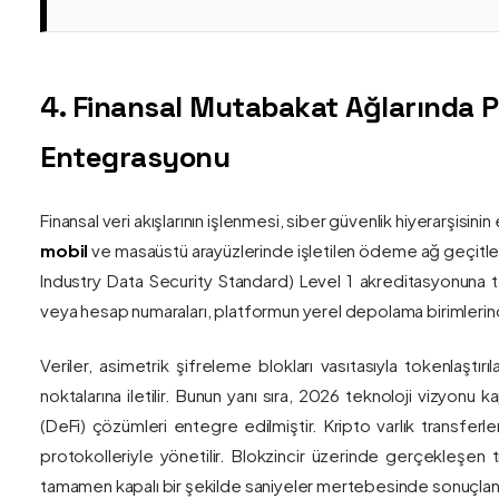
4. Finansal Mutabakat Ağlarında 
Entegrasyonu
Finansal veri akışlarının işlenmesi, siber güvenlik hiyerarşisi
mobil
ve masaüstü arayüzlerinde işletilen ödeme ağ geçitler
Industry Data Security Standard) Level 1 akreditasyonuna tam
veya hesap numaraları, platformun yerel depolama birimlerind
Veriler, asimetrik şifreleme blokları vasıtasıyla tokenlaştırı
noktalarına iletilir. Bunun yanı sıra, 2026 teknoloji vizy
(DeFi) çözümleri entegre edilmiştir. Kripto varlık transferle
protokolleriyle yönetilir. Blokzincir üzerinde gerçekleşen 
tamamen kapalı bir şekilde saniyeler mertebesinde sonuçlandı