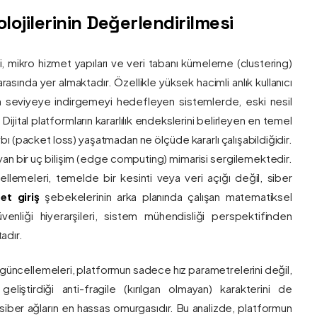
ojilerinin Değerlendirilmesi
ri, mikro hizmet yapıları ve veri tabanı kümeleme (clustering)
asında yer almaktadır. Özellikle yüksek hacimli anlık kullanıcı
um seviyeye indirgemeyi hedefleyen sistemlerde, eski nesil
 Dijital platformların kararlılık endekslerini belirleyen en temel
bı (packet loss) yaşatmadan ne ölçüde kararlı çalışabildiğidir.
ayan bir uç bilişim (edge computing) mimarisi sergilemektedir.
ncellemeleri, temelde bir kesinti veya veri açığı değil, siber
et giriş
şebekelerinin arka planında çalışan matematiksel
enliği hiyerarşileri, sistem mühendisliği perspektifinden
adır.
 güncellemeleri, platformun sadece hız parametrelerini değil,
eliştirdiği anti-fragile (kırılgan olmayan) karakterini de
, siber ağların en hassas omurgasıdır. Bu analizde, platformun