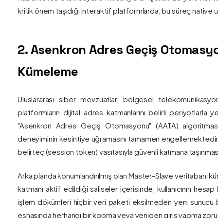
kritik önem taşıdığı interaktif platformlarda, bu süreç nativ
2. Asenkron Adres Geçiş Otomasyo
Kümeleme
Uluslararası siber mevzuatlar, bölgesel telekomünikasyon
platformların dijital adres katmanlarını belirli periyotlarla
"Asenkron Adres Geçiş Otomasyonu" (AATA) algoritmas
deneyiminin kesintiye uğramasını tamamen engellemektedir. S
belirteç (session token) vasıtasıyla güvenli katmana taşınmas
Arka planda konumlandırılmış olan Master-Slave veritabanı küm
katmanı aktif edildiği saliseler içerisinde, kullanıcının hesap
işlem dökümleri hiçbir veri paketi eksilmeden yeni sunucu blo
esnasında herhangi bir kopma veya yeniden giriş yapma zorunlu