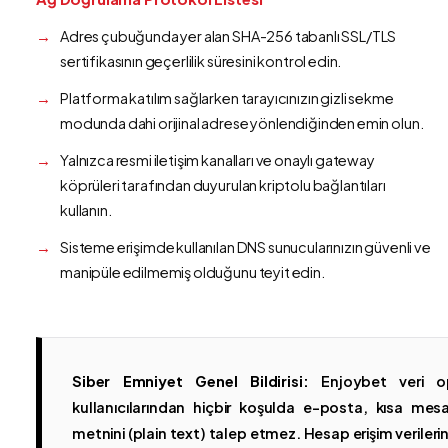
Adres çubuğunda yer alan SHA-256 tabanlı SSL/TLS
sertifikasının geçerlilik süresini kontrol edin.
Platforma katılım sağlarken tarayıcınızın gizli sekme
modunda dahi orijinal adrese yönlendiğinden emin olun.
Yalnızca resmi iletişim kanalları ve onaylı gateway
köprüleri tarafından duyurulan kriptolu bağlantıları
kullanın.
Sisteme erişimde kullanılan DNS sunucularınızın güvenli ve
manipüle edilmemiş olduğunu teyit edin.
Siber Emniyet Genel Bildirisi:
Enjoybet veri op
kullanıcılarından hiçbir koşulda e-posta, kısa mesaj
metnini (plain text) talep etmez. Hesap erişim verilerinin 