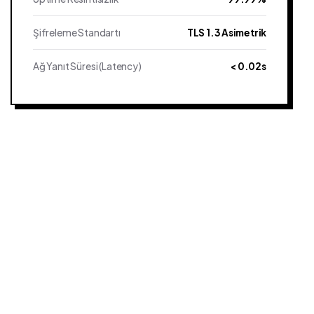
Şifreleme Standartı
TLS 1.3 Asimetrik
Ağ Yanıt Süresi (Latency)
< 0.02s