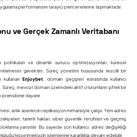
e uygulama performansını tarayıcı pencerelerine taşımaktadır.
nu ve Gerçek Zamanlı Veritabanı
 politikaları ve dinamik sunucu optimizasyonları, küresel
 yenilemesini gerektirir. Süreç yönetimi hususunda tescilli bir
ı kullanan
Enjoybet
, domain geçişleri esnasında kullanıcı
üreç, mevcut domain üzerindeki aktif oturumların şifreli bir
ı prensibine dayanır.
esi, anlık asenkron replikasyon mimarisiyle çalışır. Yeni adres
 bakiyeleri, tanımlı hakları, siber güvenlik tercihleri ve geçmiş
klarına yansıtılır. Bu sayede son kullanıcı, adres değişikliği
luğu hissetmeksizin işlemlerine kararlılıkla devam edebilir.