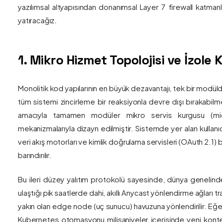
yazılımsal altyapısından donanımsal Layer 7 firewall katma
yatıracağız.
1. Mikro Hizmet Topolojisi ve İzol
Monolitik kod yapılarının en büyük dezavantajı, tek bir modül
tüm sistemi zincirleme bir reaksiyonla devre dışı bırakabilm
amacıyla tamamen modüler mikro servis kurgusu (mic
mekanizmalarıyla dizayn edilmiştir. Sistemde yer alan kullanıc
veri akış motorları ve kimlik doğrulama servisleri (OAuth 2.1)
barındırılır.
Bu ileri düzey yalıtım protokolü sayesinde, dünya genelind
ulaştığı pik saatlerde dahi, akıllı Anycast yönlendirme ağları tr
yakın olan edge node (uç sunucu) havuzuna yönlendirilir. Eğe
Kubernetes otomasyonu milisaniyeler içerisinde yeni kont