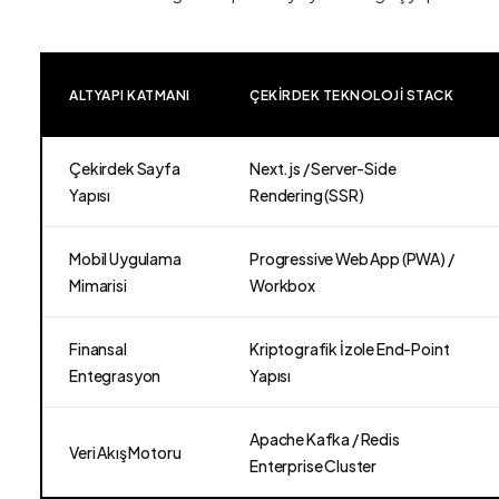
ALTYAPI KATMANI
ÇEKIRDEK TEKNOLOJI STACK
Çekirdek Sayfa
Next.js / Server-Side
Yapısı
Rendering (SSR)
Mobil Uygulama
Progressive Web App (PWA) /
Mimarisi
Workbox
Finansal
Kriptografik İzole End-Point
Entegrasyon
Yapısı
Apache Kafka / Redis
Veri Akış Motoru
Enterprise Cluster