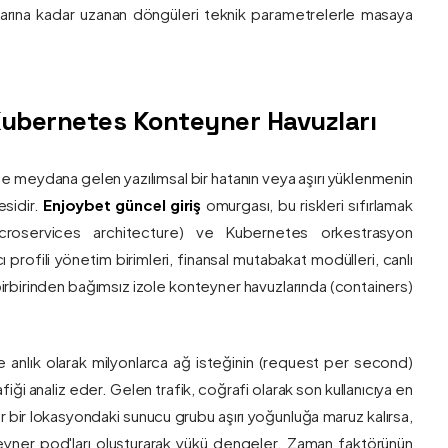
nlarına kadar uzanan döngüleri teknik parametrelerle masaya
e Kubernetes Konteyner Havuzları
de meydana gelen yazılımsal bir hatanın veya aşırı yüklenmenin
esidir.
Enjoybet güncel giriş
omurgası, bu riskleri sıfırlamak
roservices architecture) ve Kubernetes orkestrasyon
ı profili yönetim birimleri, finansal mutabakat modülleri, canlı
 birbirinden bağımsız izole konteyner havuzlarında (containers)
e anlık olarak milyonlarca ağ isteğinin (request per second)
afiği analiz eder. Gelen trafik, coğrafi olarak son kullanıcıya en
r bir lokasyondaki sunucu grubu aşırı yoğunluğa maruz kalırsa,
eyner pod'ları oluşturarak yükü dengeler. Zaman faktörünün