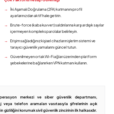
İki Aşamalı Doğrulama (2FA) katmanını profil
ayarlarınızdan aktif hale getirin.
Brute-force (kaba kuvvet) saldırılarına karşı ardışık sayılar
içermeyen kompleks parolalar belirleyin.
Erişim sağladığınız kişisel cihazların işletim sistemi ve
tarayıcı güvenlik yamalarını güncel tutun.
Güvenilmeyen ortak Wi-Fi ağları üzerinden platform
şebekelerine bağlanırken VPN katmanı kullanın.
erasyon merkezi ve siber güvenlik departmanı,
 veya telefon aramaları vasıtasıyla şifrelerinin açık
gizliliğini korumak sivil güvenlik zincirinin ilk halkasıdır.