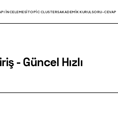
API İNCELEMESI
TOPIC CLUSTERS
AKADEMIK KURUL
SORU-CEVAP
iş - Güncel Hızlı